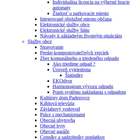
Individuálna licencia na výherné hracie
automaty
Žiadosť o parkovacie miesto
Integrované obslužné miesto občana
Elektronické služby obce
Elektronické služby štátu
Návody k základným životným situáciám
Služby obce
Stravovanie
Predaj kompostovateľných vreciek
Zber komunálneho a triedeného odpadu
Ako triedime odpad ?
Úroveň vytriedenia
Štatistiky
EKOdvor
Harmonogram vývozu odpadu
Popis systému nakladania s odpadom
Kultúrny dom Paderovce
Káblová televízia
Závlahový vodovod
Práce s mechanizmami
Obecná ubytovňa
Obecné byty
Obecné garáže
Cenníky a sadzobníky poplatkov