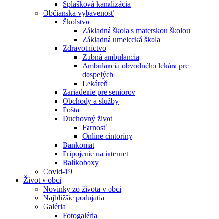
Splašková kanalizácia
Občianska vybavenosť
Školstvo
Základná škola s materskou školou
Základná umelecká škola
Zdravotníctvo
Zubná ambulancia
Ambulancia obvodného lekára pre
dospelých
Lekáreň
Zariadenie pre seniorov
Obchody a služby
Pošta
Duchovný život
Farnosť
Online cintoríny
Bankomat
Pripojenie na internet
Balíkoboxy
Covid-19
Život v obci
Novinky zo života v obci
Najbližšie podujatia
Galéria
Fotogaléria