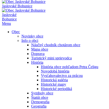
Jaslovské Bohunice
Jaslovské
Bohunice
Menu
Obec
Novinky obce
Info o obci
Náučný chodník chotárom obce
Mapa obce
Doprava
Turistický mini sprievodca
História
História obce pohľadom Petra Čeligu
Novodobá história
Vysťahovalectvo za prácou
Historická galéria
Historické mapy
Historické periodiká
Symboly obce
Štatút obce
Demografia
Geografia