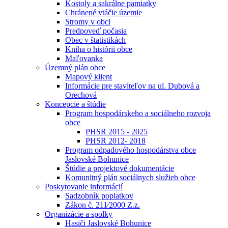
Kostoly a sakrálne pamiatky
Chránené vtáčie územie
Stromy v obci
Predpoveď počasia
Obec v štatistikách
Kniha o histórii obce
Maľovanka
Územný plán obce
Mapový klient
Informácie pre staviteľov na ul. Dubová a
Orechová
Koncepcie a štúdie
Program hospodárskeho a sociálneho rozvoja
obce
PHSR 2015 - 2025
PHSR 2012- 2018
Program odpadového hospodárstva obce
Jaslovské Bohunice
Štúdie a projektové dokumentácie
Komunitný plán sociálnych služieb obce
Poskytovanie informácií
Sadzobník poplatkov
Zákon č. 211⁄2000 Z.z.
Organizácie a spolky
Hasiči Jaslovské Bohunice