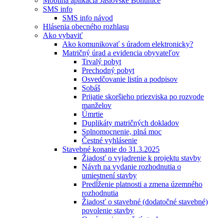
Mobilná aplikácia Jaslovské Bohunice
SMS info
SMS info návod
Hlásenia obecného rozhlasu
Ako vybaviť
Ako komunikovať s úradom elektronicky?
Matričný úrad a evidencia obyvateľov
Trvalý pobyt
Prechodný pobyt
Osvedčovanie listín a podpisov
Sobáš
Prijatie skoršieho priezviska po rozvode
manželov
Úmrtie
Duplikáty matričných dokladov
Splnomocnenie, plná moc
Čestné vyhlásenie
Stavebné konanie do 31.3.2025
Žiadosť o vyjadrenie k projektu stavby
Návrh na vydanie rozhodnutia o
umiestnení stavby
Predĺženie platnosti a zmena územného
rozhodnutia
Žiadosť o stavebné (dodatočné stavebné)
povolenie stavby