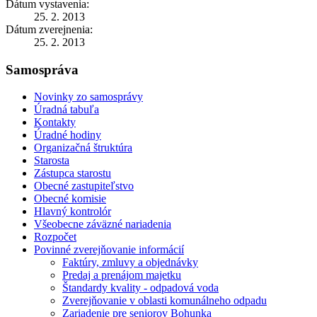
Dátum vystavenia:
25. 2. 2013
Dátum zverejnenia:
25. 2. 2013
Samospráva
Novinky zo samosprávy
Úradná tabuľa
Kontakty
Úradné hodiny
Organizačná štruktúra
Starosta
Zástupca starostu
Obecné zastupiteľstvo
Obecné komisie
Hlavný kontrolór
Všeobecne záväzné nariadenia
Rozpočet
Povinné zverejňovanie informácií
Faktúry, zmluvy a objednávky
Predaj a prenájom majetku
Štandardy kvality - odpadová voda
Zverejňovanie v oblasti komunálneho odpadu
Zariadenie pre seniorov Bohunka