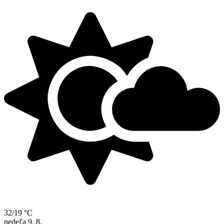
32/19 °C
nedeľa
9. 8.