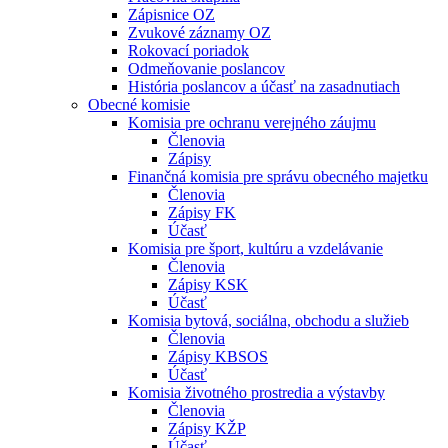
Zápisnice OZ
Zvukové záznamy OZ
Rokovací poriadok
Odmeňovanie poslancov
História poslancov a účasť na zasadnutiach
Obecné komisie
Komisia pre ochranu verejného záujmu
Členovia
Zápisy
Finančná komisia pre správu obecného majetku
Členovia
Zápisy FK
Účasť
Komisia pre šport, kultúru a vzdelávanie
Členovia
Zápisy KSK
Účasť
Komisia bytová, sociálna, obchodu a služieb
Členovia
Zápisy KBSOS
Účasť
Komisia životného prostredia a výstavby
Členovia
Zápisy KŽP
Účasť