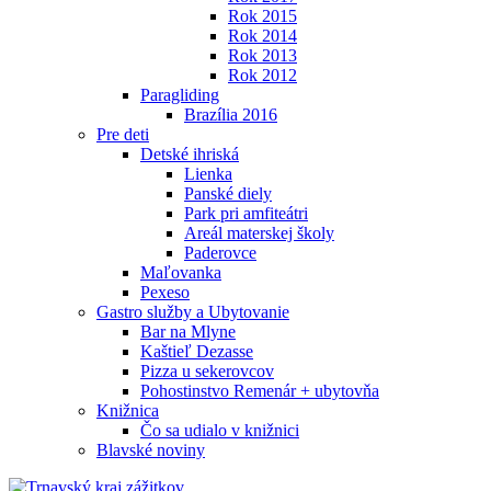
Rok 2015
Rok 2014
Rok 2013
Rok 2012
Paragliding
Brazília 2016
Pre deti
Detské ihriská
Lienka
Panské diely
Park pri amfiteátri
Areál materskej školy
Paderovce
Maľovanka
Pexeso
Gastro služby a Ubytovanie
Bar na Mlyne
Kaštieľ Dezasse
Pizza u sekerovcov
Pohostinstvo Remenár + ubytovňa
Knižnica
Čo sa udialo v knižnici
Blavské noviny