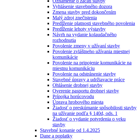
Oznámenie o začatí stavby
Vyhlásenie stavebného dozora
Zmena stavby pred dokončením
Malý zdroj znečistenia
Predĺženie platnosti stavebného povolenia
Predĺženie lehoty výstavby
Návrh na vydanie kolaudačného
rozhodnutia
Povolenie zmeny v užívaní stavby
Povolenie zvláštneho užívania miestnej
komunikácie
Povolenie na pripojenie komunikácie na
miestnu komunikáciu
Povolenie na odstránenie stavby
Stavebné úpravy a udržiavacie práce
Ohlásenie drobnej stavby
Overenie pasportu drobnej stavby
Prípojka horúcovodu
Úprava hrobového miesta
Žiadosť o preskúmanie spôsobilosti stavby
na užívanie podľa § 140d, ods. 1
Žiadosť o vydanie potvrdenia o veku
stavby
Stavebné konanie od 1.4.2025
Dane a poplatky