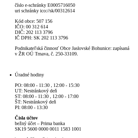
číslo e-schránky E0005716050
uri schránky ico://sk/00312614
Kód obce: 507 156
IČO: 00 312 614
DIČ: 202 113 3796
IČ DPH: SK 202 113 3796
Podnikateľská činnosť Obce Jaslovské Bohunice: zapísaná
v ŽR OÚ Trnava, č. 250-33109.
Úradné hodiny
PO: 08:00 - 11:30 , 12:00 - 15:30
UT: Nestránkový deň
ST: 08:00 - 11:30 , 12:00 - 17:00
ŠT: Nestránkový deň
PI: 08:00 - 13:30
Čísla účtov
bežný účet – Prima banka
SK19 5600 0000 0011 1583 1001