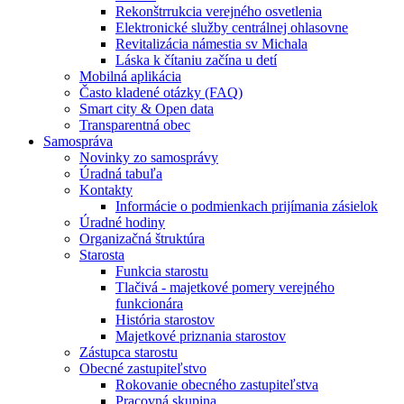
Rekonštrrukcia verejného osvetlenia
Elektronické služby centrálnej ohlasovne
Revitalizácia námestia sv Michala
Láska k čítaniu začína u detí
Mobilná aplikácia
Často kladené otázky (FAQ)
Smart city & Open data
Transparentná obec
Samospráva
Novinky zo samosprávy
Úradná tabuľa
Kontakty
Informácie o podmienkach prijímania zásielok
Úradné hodiny
Organizačná štruktúra
Starosta
Funkcia starostu
Tlačivá - majetkové pomery verejného
funkcionára
História starostov
Majetkové priznania starostov
Zástupca starostu
Obecné zastupiteľstvo
Rokovanie obecného zastupiteľstva
Pracovná skupina