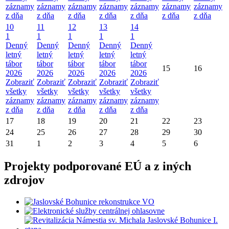
záznamy
záznamy
záznamy
záznamy
záznamy
záznamy
záznamy
z dňa
z dňa
z dňa
z dňa
z dňa
z dňa
z dňa
10
11
12
13
14
1
1
1
1
1
Denný
Denný
Denný
Denný
Denný
letný
letný
letný
letný
letný
tábor
tábor
tábor
tábor
tábor
15
16
2026
2026
2026
2026
2026
Zobraziť
Zobraziť
Zobraziť
Zobraziť
Zobraziť
všetky
všetky
všetky
všetky
všetky
záznamy
záznamy
záznamy
záznamy
záznamy
z dňa
z dňa
z dňa
z dňa
z dňa
17
18
19
20
21
22
23
24
25
26
27
28
29
30
31
1
2
3
4
5
6
Projekty podporované EÚ a z iných
zdrojov