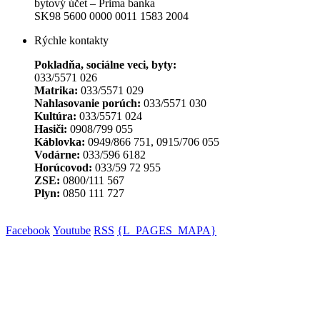
bytový účet – Prima banka
SK98 5600 0000 0011 1583 2004
Rýchle kontakty
Pokladňa, sociálne veci, byty:
033/5571 026
Matrika:
033/5571 029
Nahlasovanie porúch:
033/5571 030
Kultúra:
033/5571 024
Hasiči:
0908/799 055
Káblovka:
0949/866 751, 0915/706 055
Vodárne:
033/596 6182
Horúcovod:
033/59 72 955
ZSE:
0800/111 567
Plyn:
0850 111 727
Facebook
Youtube
RSS
{L_PAGES_MAPA}