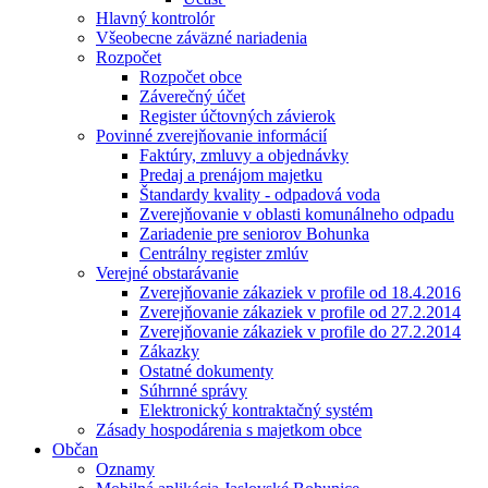
Hlavný kontrolór
Všeobecne záväzné nariadenia
Rozpočet
Rozpočet obce
Záverečný účet
Register účtovných závierok
Povinné zverejňovanie informácií
Faktúry, zmluvy a objednávky
Predaj a prenájom majetku
Štandardy kvality - odpadová voda
Zverejňovanie v oblasti komunálneho odpadu
Zariadenie pre seniorov Bohunka
Centrálny register zmlúv
Verejné obstarávanie
Zverejňovanie zákaziek v profile od 18.4.2016
Zverejňovanie zákaziek v profile od 27.2.2014
Zverejňovanie zákaziek v profile do 27.2.2014
Zákazky
Ostatné dokumenty
Súhrnné správy
Elektronický kontraktačný systém
Zásady hospodárenia s majetkom obce
Občan
Oznamy