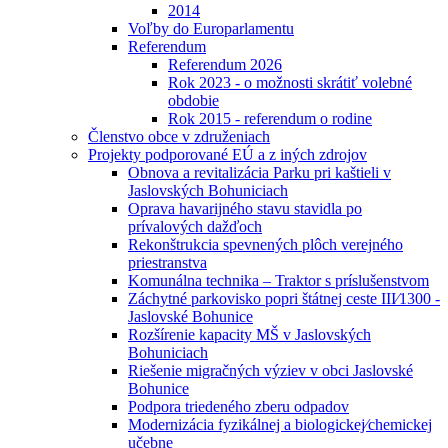
2014
Voľby do Europarlamentu
Referendum
Referendum 2026
Rok 2023 - o možnosti skrátiť volebné
obdobie
Rok 2015 - referendum o rodine
Členstvo obce v združeniach
Projekty podporované EÚ a z iných zdrojov
Obnova a revitalizácia Parku pri kaštieli v
Jaslovských Bohuniciach
Oprava havarijného stavu stavidla po
prívalových dažďoch
Rekonštrukcia spevnených plôch verejného
priestranstva
Komunálna technika – Traktor s príslušenstvom
Záchytné parkovisko popri štátnej ceste III⁄1300 -
Jaslovské Bohunice
Rozšírenie kapacity MŠ v Jaslovských
Bohuniciach
Riešenie migračných výziev v obci Jaslovské
Bohunice
Podpora triedeného zberu odpadov
Modernizácia fyzikálnej a biologickej⁄chemickej
učebne