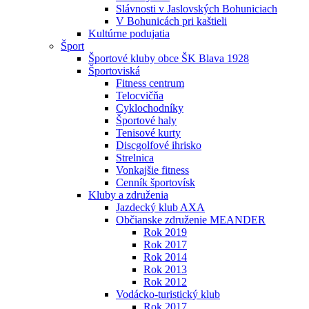
Slávnosti v Jaslovských Bohuniciach
V Bohunicách pri kaštieli
Kultúrne podujatia
Šport
Športové kluby obce ŠK Blava 1928
Športoviská
Fitness centrum
Telocvičňa
Cyklochodníky
Športové haly
Tenisové kurty
Discgolfové ihrisko
Strelnica
Vonkajšie fitness
Cenník športovísk
Kluby a združenia
Jazdecký klub AXA
Občianske združenie MEANDER
Rok 2019
Rok 2017
Rok 2014
Rok 2013
Rok 2012
Vodácko-turistický klub
Rok 2017