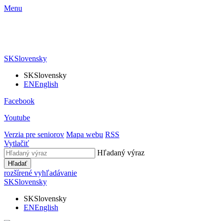
Menu
SK
Slovensky
SK
Slovensky
EN
English
Facebook
Youtube
Verzia pre seniorov
Mapa webu
RSS
Vytlačiť
Hľadaný výraz
Hľadať
rozšírené vyhľadávanie
SK
Slovensky
SK
Slovensky
EN
English