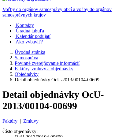
Voľby do orgánov samosprávy obcí a voľby do orgánov
samosprávnych krajov
Kontakty
Úradná tabuľa
Kalendár podujatí
Ako vybaviť?
Úvodná stránka
Samospráva
Povinné zverejňovanie informácií
Faktúry, zmluvy a objednávky
Objednávky
Detail objednávky OcU-2013/00104-00699
Detail objednávky OcU-
2013/00104-00699
Faktúry
|
Zmluvy
Číslo objednávky:
OcU-2013/00104-00699