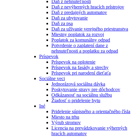
Daň z nehnuteľnosti
Daň z nevýherných hracích prístrojov
Daň z predajných automatov
Daň za ubytovanie
Daň za psa
Daň za užívanie verejného priestranstva
Miestny poplatok za rozvoj
Poplatok za komunálny odpad
Potvrdenie o zaplatení dane z
nehnuteľnosti a poplatku za odpad
Príspevok
Príspevok na oplotenie
Príspevok na fasády a strechy
Príspevok pri narodení dieťaťa
Sociálne veci
Jednorázová sociálna dávka
Poskytovanie stravy pre dôchodcov
Odkázanosť na sociálnu službu
Žiadosť o pridelenie bytu
Iné
Pridelenie súpisného a orientačného čísla
Miesto na trhu
Výrub stromov
Licencia na prevádzkovanie výherných
hracích automatov