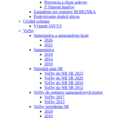
Prevencia a rôzne pokyny
Z činnosti hasičov
Zariadenie pre seniorov BOHUNKA
Poskytovanie dotácií obcou
Civilná ochrana
Výpuste JAVYS
Voľby
Samospráva a samosprávne kraje
2026
2022
Samospráva
2018
2014
2010
Národná rada SR
Voľby do NR SR 2023
Voľby do NR SR 2020
Voľby do NR SR 2016
Voľby do NR SR 2012
Voľby do orgánov samosprávnych krajov
Voľby 2017
Voľby 2013
Voľby prezidenta SR
2024
2019