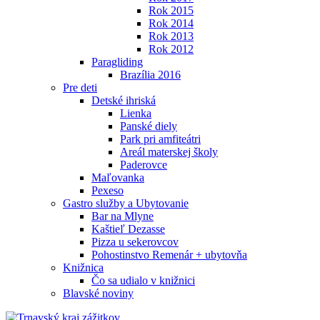
Rok 2015
Rok 2014
Rok 2013
Rok 2012
Paragliding
Brazília 2016
Pre deti
Detské ihriská
Lienka
Panské diely
Park pri amfiteátri
Areál materskej školy
Paderovce
Maľovanka
Pexeso
Gastro služby a Ubytovanie
Bar na Mlyne
Kaštieľ Dezasse
Pizza u sekerovcov
Pohostinstvo Remenár + ubytovňa
Knižnica
Čo sa udialo v knižnici
Blavské noviny