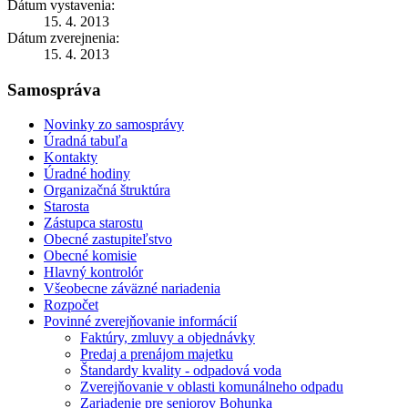
Dátum vystavenia:
15. 4. 2013
Dátum zverejnenia:
15. 4. 2013
Samospráva
Novinky zo samosprávy
Úradná tabuľa
Kontakty
Úradné hodiny
Organizačná štruktúra
Starosta
Zástupca starostu
Obecné zastupiteľstvo
Obecné komisie
Hlavný kontrolór
Všeobecne záväzné nariadenia
Rozpočet
Povinné zverejňovanie informácií
Faktúry, zmluvy a objednávky
Predaj a prenájom majetku
Štandardy kvality - odpadová voda
Zverejňovanie v oblasti komunálneho odpadu
Zariadenie pre seniorov Bohunka