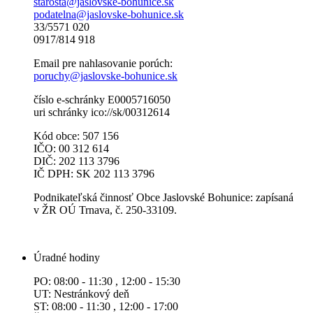
starosta@jaslovske-bohunice.sk
podatelna@jaslovske-bohunice.sk
33/5571 020
0917/814 918
Email pre nahlasovanie porúch:
poruchy@jaslovske-bohunice.sk
číslo e-schránky E0005716050
uri schránky ico://sk/00312614
Kód obce: 507 156
IČO: 00 312 614
DIČ: 202 113 3796
IČ DPH: SK 202 113 3796
Podnikateľská činnosť Obce Jaslovské Bohunice: zapísaná
v ŽR OÚ Trnava, č. 250-33109.
Úradné hodiny
PO: 08:00 - 11:30 , 12:00 - 15:30
UT: Nestránkový deň
ST: 08:00 - 11:30 , 12:00 - 17:00