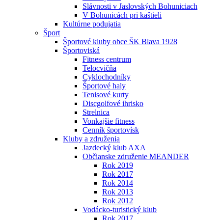
Slávnosti v Jaslovských Bohuniciach
V Bohunicách pri kaštieli
Kultúrne podujatia
Šport
Športové kluby obce ŠK Blava 1928
Športoviská
Fitness centrum
Telocvičňa
Cyklochodníky
Športové haly
Tenisové kurty
Discgolfové ihrisko
Strelnica
Vonkajšie fitness
Cenník športovísk
Kluby a združenia
Jazdecký klub AXA
Občianske združenie MEANDER
Rok 2019
Rok 2017
Rok 2014
Rok 2013
Rok 2012
Vodácko-turistický klub
Rok 2017