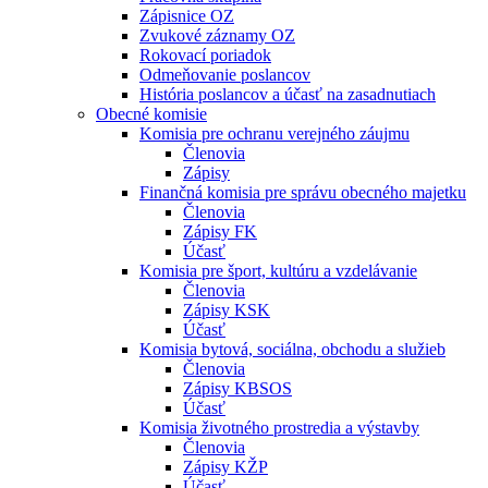
Zápisnice OZ
Zvukové záznamy OZ
Rokovací poriadok
Odmeňovanie poslancov
História poslancov a účasť na zasadnutiach
Obecné komisie
Komisia pre ochranu verejného záujmu
Členovia
Zápisy
Finančná komisia pre správu obecného majetku
Členovia
Zápisy FK
Účasť
Komisia pre šport, kultúru a vzdelávanie
Členovia
Zápisy KSK
Účasť
Komisia bytová, sociálna, obchodu a služieb
Členovia
Zápisy KBSOS
Účasť
Komisia životného prostredia a výstavby
Členovia
Zápisy KŽP
Účasť