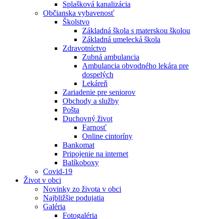
Splašková kanalizácia
Občianska vybavenosť
Školstvo
Základná škola s materskou školou
Základná umelecká škola
Zdravotníctvo
Zubná ambulancia
Ambulancia obvodného lekára pre
dospelých
Lekáreň
Zariadenie pre seniorov
Obchody a služby
Pošta
Duchovný život
Farnosť
Online cintoríny
Bankomat
Pripojenie na internet
Balíkoboxy
Covid-19
Život v obci
Novinky zo života v obci
Najbližšie podujatia
Galéria
Fotogaléria