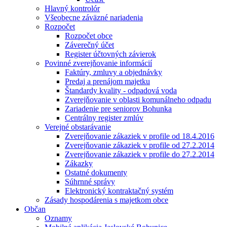
Hlavný kontrolór
Všeobecne záväzné nariadenia
Rozpočet
Rozpočet obce
Záverečný účet
Register účtovných závierok
Povinné zverejňovanie informácií
Faktúry, zmluvy a objednávky
Predaj a prenájom majetku
Štandardy kvality - odpadová voda
Zverejňovanie v oblasti komunálneho odpadu
Zariadenie pre seniorov Bohunka
Centrálny register zmlúv
Verejné obstarávanie
Zverejňovanie zákaziek v profile od 18.4.2016
Zverejňovanie zákaziek v profile od 27.2.2014
Zverejňovanie zákaziek v profile do 27.2.2014
Zákazky
Ostatné dokumenty
Súhrnné správy
Elektronický kontraktačný systém
Zásady hospodárenia s majetkom obce
Občan
Oznamy