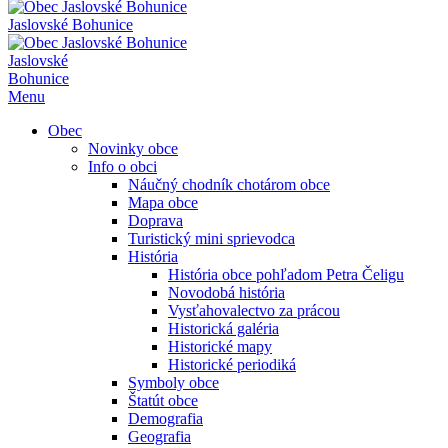
Jaslovské Bohunice
Jaslovské
Bohunice
Menu
Obec
Novinky obce
Info o obci
Náučný chodník chotárom obce
Mapa obce
Doprava
Turistický mini sprievodca
História
História obce pohľadom Petra Čeligu
Novodobá história
Vysťahovalectvo za prácou
Historická galéria
Historické mapy
Historické periodiká
Symboly obce
Štatút obce
Demografia
Geografia