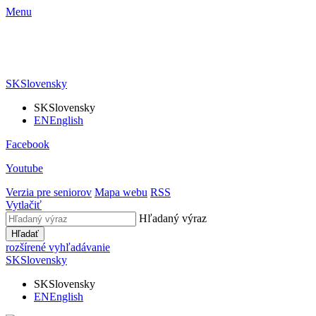
Menu
SK
Slovensky
SK
Slovensky
EN
English
Facebook
Youtube
Verzia pre seniorov
Mapa webu
RSS
Vytlačiť
Hľadaný výraz
Hľadať
rozšírené vyhľadávanie
SK
Slovensky
SK
Slovensky
EN
English