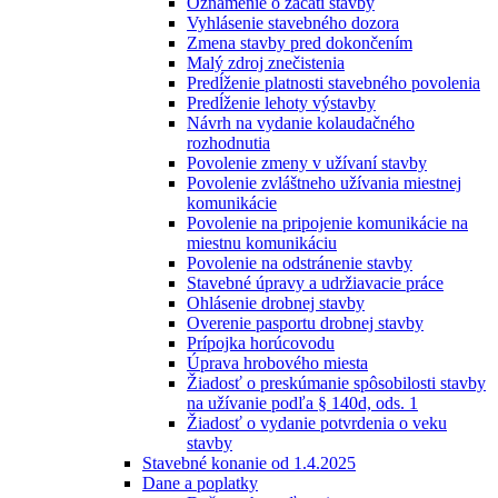
Oznámenie o začatí stavby
Vyhlásenie stavebného dozora
Zmena stavby pred dokončením
Malý zdroj znečistenia
Predĺženie platnosti stavebného povolenia
Predĺženie lehoty výstavby
Návrh na vydanie kolaudačného
rozhodnutia
Povolenie zmeny v užívaní stavby
Povolenie zvláštneho užívania miestnej
komunikácie
Povolenie na pripojenie komunikácie na
miestnu komunikáciu
Povolenie na odstránenie stavby
Stavebné úpravy a udržiavacie práce
Ohlásenie drobnej stavby
Overenie pasportu drobnej stavby
Prípojka horúcovodu
Úprava hrobového miesta
Žiadosť o preskúmanie spôsobilosti stavby
na užívanie podľa § 140d, ods. 1
Žiadosť o vydanie potvrdenia o veku
stavby
Stavebné konanie od 1.4.2025
Dane a poplatky