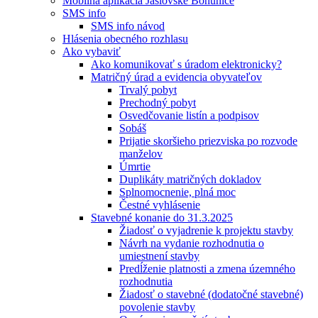
Mobilná aplikácia Jaslovské Bohunice
SMS info
SMS info návod
Hlásenia obecného rozhlasu
Ako vybaviť
Ako komunikovať s úradom elektronicky?
Matričný úrad a evidencia obyvateľov
Trvalý pobyt
Prechodný pobyt
Osvedčovanie listín a podpisov
Sobáš
Prijatie skoršieho priezviska po rozvode
manželov
Úmrtie
Duplikáty matričných dokladov
Splnomocnenie, plná moc
Čestné vyhlásenie
Stavebné konanie do 31.3.2025
Žiadosť o vyjadrenie k projektu stavby
Návrh na vydanie rozhodnutia o
umiestnení stavby
Predĺženie platnosti a zmena územného
rozhodnutia
Žiadosť o stavebné (dodatočné stavebné)
povolenie stavby