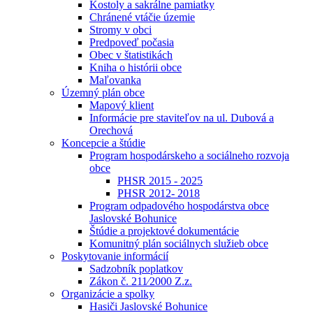
Kostoly a sakrálne pamiatky
Chránené vtáčie územie
Stromy v obci
Predpoveď počasia
Obec v štatistikách
Kniha o histórii obce
Maľovanka
Územný plán obce
Mapový klient
Informácie pre staviteľov na ul. Dubová a
Orechová
Koncepcie a štúdie
Program hospodárskeho a sociálneho rozvoja
obce
PHSR 2015 - 2025
PHSR 2012- 2018
Program odpadového hospodárstva obce
Jaslovské Bohunice
Štúdie a projektové dokumentácie
Komunitný plán sociálnych služieb obce
Poskytovanie informácií
Sadzobník poplatkov
Zákon č. 211⁄2000 Z.z.
Organizácie a spolky
Hasiči Jaslovské Bohunice