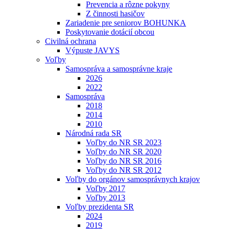
Prevencia a rôzne pokyny
Z činnosti hasičov
Zariadenie pre seniorov BOHUNKA
Poskytovanie dotácií obcou
Civilná ochrana
Výpuste JAVYS
Voľby
Samospráva a samosprávne kraje
2026
2022
Samospráva
2018
2014
2010
Národná rada SR
Voľby do NR SR 2023
Voľby do NR SR 2020
Voľby do NR SR 2016
Voľby do NR SR 2012
Voľby do orgánov samosprávnych krajov
Voľby 2017
Voľby 2013
Voľby prezidenta SR
2024
2019