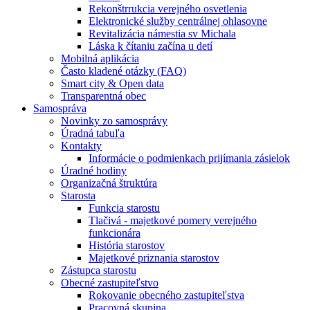
Rekonštrrukcia verejného osvetlenia
Elektronické služby centrálnej ohlasovne
Revitalizácia námestia sv Michala
Láska k čítaniu začína u detí
Mobilná aplikácia
Často kladené otázky (FAQ)
Smart city & Open data
Transparentná obec
Samospráva
Novinky zo samosprávy
Úradná tabuľa
Kontakty
Informácie o podmienkach prijímania zásielok
Úradné hodiny
Organizačná štruktúra
Starosta
Funkcia starostu
Tlačivá - majetkové pomery verejného
funkcionára
História starostov
Majetkové priznania starostov
Zástupca starostu
Obecné zastupiteľstvo
Rokovanie obecného zastupiteľstva
Pracovná skupina