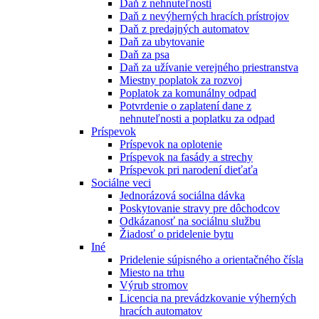
Daň z nehnuteľnosti
Daň z nevýherných hracích prístrojov
Daň z predajných automatov
Daň za ubytovanie
Daň za psa
Daň za užívanie verejného priestranstva
Miestny poplatok za rozvoj
Poplatok za komunálny odpad
Potvrdenie o zaplatení dane z
nehnuteľnosti a poplatku za odpad
Príspevok
Príspevok na oplotenie
Príspevok na fasády a strechy
Príspevok pri narodení dieťaťa
Sociálne veci
Jednorázová sociálna dávka
Poskytovanie stravy pre dôchodcov
Odkázanosť na sociálnu službu
Žiadosť o pridelenie bytu
Iné
Pridelenie súpisného a orientačného čísla
Miesto na trhu
Výrub stromov
Licencia na prevádzkovanie výherných
hracích automatov