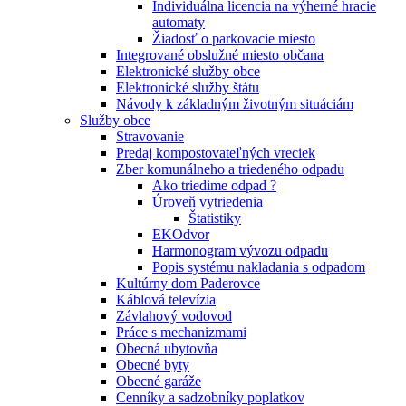
Individuálna licencia na výherné hracie
automaty
Žiadosť o parkovacie miesto
Integrované obslužné miesto občana
Elektronické služby obce
Elektronické služby štátu
Návody k základným životným situáciám
Služby obce
Stravovanie
Predaj kompostovateľných vreciek
Zber komunálneho a triedeného odpadu
Ako triedime odpad ?
Úroveň vytriedenia
Štatistiky
EKOdvor
Harmonogram vývozu odpadu
Popis systému nakladania s odpadom
Kultúrny dom Paderovce
Káblová televízia
Závlahový vodovod
Práce s mechanizmami
Obecná ubytovňa
Obecné byty
Obecné garáže
Cenníky a sadzobníky poplatkov