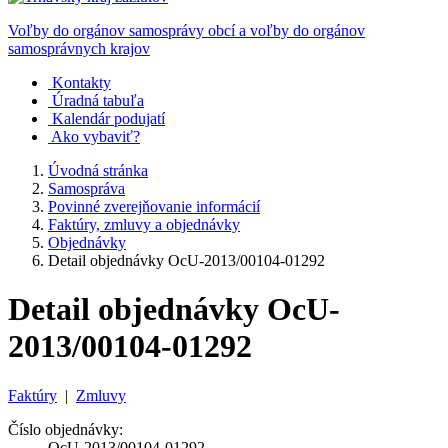
Voľby do orgánov samosprávy obcí a voľby do orgánov
samosprávnych krajov
Kontakty
Úradná tabuľa
Kalendár podujatí
Ako vybaviť?
Úvodná stránka
Samospráva
Povinné zverejňovanie informácií
Faktúry, zmluvy a objednávky
Objednávky
Detail objednávky OcU-2013/00104-01292
Detail objednávky OcU-
2013/00104-01292
Faktúry
|
Zmluvy
Číslo objednávky:
OcU-2013/00104-01292