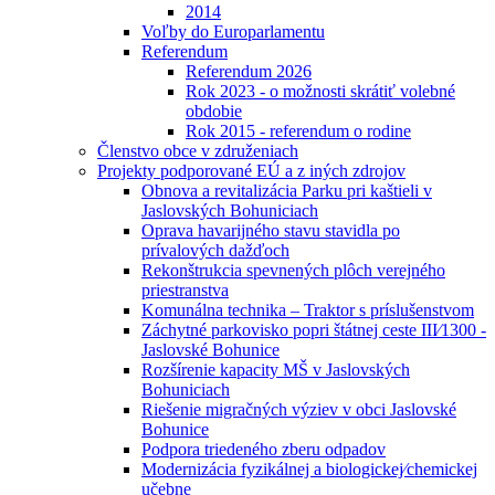
2014
Voľby do Europarlamentu
Referendum
Referendum 2026
Rok 2023 - o možnosti skrátiť volebné
obdobie
Rok 2015 - referendum o rodine
Členstvo obce v združeniach
Projekty podporované EÚ a z iných zdrojov
Obnova a revitalizácia Parku pri kaštieli v
Jaslovských Bohuniciach
Oprava havarijného stavu stavidla po
prívalových dažďoch
Rekonštrukcia spevnených plôch verejného
priestranstva
Komunálna technika – Traktor s príslušenstvom
Záchytné parkovisko popri štátnej ceste III⁄1300 -
Jaslovské Bohunice
Rozšírenie kapacity MŠ v Jaslovských
Bohuniciach
Riešenie migračných výziev v obci Jaslovské
Bohunice
Podpora triedeného zberu odpadov
Modernizácia fyzikálnej a biologickej⁄chemickej
učebne