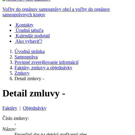
Voľby do orgánov samosprávy obcí a voľby do orgánov
samosprávnych krajov
Kontakty
Úradná tabuľa
Kalendár podujatí
Ako vybaviť?
Úvodná stránka
Samospráva
Povinné zverejňovanie informácií
Faktúry, zmluvy a objednávky
Zmluvy
Detail zmluvy -
Detail zmluvy -
Faktúry
|
Objednávky
Číslo zmluvy:
-
Názov:
Finančný dar na detský maškarný ples