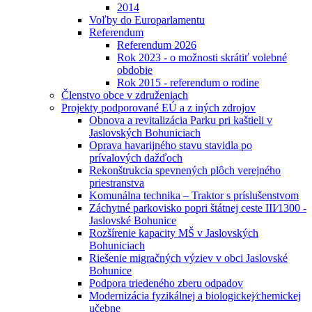
2014
Voľby do Europarlamentu
Referendum
Referendum 2026
Rok 2023 - o možnosti skrátiť volebné
obdobie
Rok 2015 - referendum o rodine
Členstvo obce v združeniach
Projekty podporované EÚ a z iných zdrojov
Obnova a revitalizácia Parku pri kaštieli v
Jaslovských Bohuniciach
Oprava havarijného stavu stavidla po
prívalových dažďoch
Rekonštrukcia spevnených plôch verejného
priestranstva
Komunálna technika – Traktor s príslušenstvom
Záchytné parkovisko popri štátnej ceste III⁄1300 -
Jaslovské Bohunice
Rozšírenie kapacity MŠ v Jaslovských
Bohuniciach
Riešenie migračných výziev v obci Jaslovské
Bohunice
Podpora triedeného zberu odpadov
Modernizácia fyzikálnej a biologickej⁄chemickej
učebne