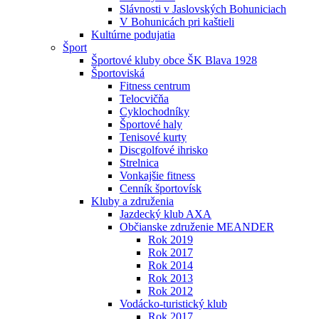
Slávnosti v Jaslovských Bohuniciach
V Bohunicách pri kaštieli
Kultúrne podujatia
Šport
Športové kluby obce ŠK Blava 1928
Športoviská
Fitness centrum
Telocvičňa
Cyklochodníky
Športové haly
Tenisové kurty
Discgolfové ihrisko
Strelnica
Vonkajšie fitness
Cenník športovísk
Kluby a združenia
Jazdecký klub AXA
Občianske združenie MEANDER
Rok 2019
Rok 2017
Rok 2014
Rok 2013
Rok 2012
Vodácko-turistický klub
Rok 2017