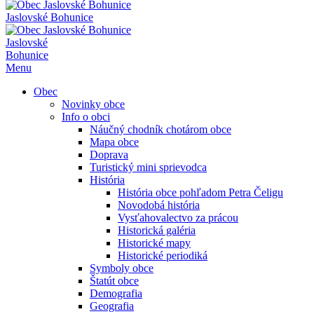
Jaslovské Bohunice
Jaslovské
Bohunice
Menu
Obec
Novinky obce
Info o obci
Náučný chodník chotárom obce
Mapa obce
Doprava
Turistický mini sprievodca
História
História obce pohľadom Petra Čeligu
Novodobá história
Vysťahovalectvo za prácou
Historická galéria
Historické mapy
Historické periodiká
Symboly obce
Štatút obce
Demografia
Geografia