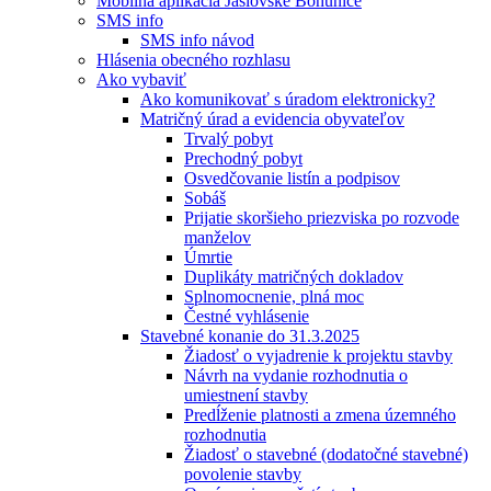
Mobilná aplikácia Jaslovské Bohunice
SMS info
SMS info návod
Hlásenia obecného rozhlasu
Ako vybaviť
Ako komunikovať s úradom elektronicky?
Matričný úrad a evidencia obyvateľov
Trvalý pobyt
Prechodný pobyt
Osvedčovanie listín a podpisov
Sobáš
Prijatie skoršieho priezviska po rozvode
manželov
Úmrtie
Duplikáty matričných dokladov
Splnomocnenie, plná moc
Čestné vyhlásenie
Stavebné konanie do 31.3.2025
Žiadosť o vyjadrenie k projektu stavby
Návrh na vydanie rozhodnutia o
umiestnení stavby
Predĺženie platnosti a zmena územného
rozhodnutia
Žiadosť o stavebné (dodatočné stavebné)
povolenie stavby