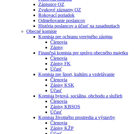
Zápisnice OZ
Zvukové záznamy OZ
Rokovací poriadok
Odmeňovanie poslancov
História poslancov a účasť na zasadnutiach
Obecné komisie
Komisia pre ochranu verejného záujmu
Členovia
Zápisy
Finančná komisia pre správu obecného majetku
Členovia
Zápisy FK
Účasť
Komisia pre šport, kultúru a vzdelávanie
Členovia
Zápisy KSK
Účasť
Komisia bytová, sociálna, obchodu a služieb
Členovia
Zápisy KBSOS
Účasť
Komisia životného prostredia a výstavby
Členovia
Zápisy KŽP
Účasť