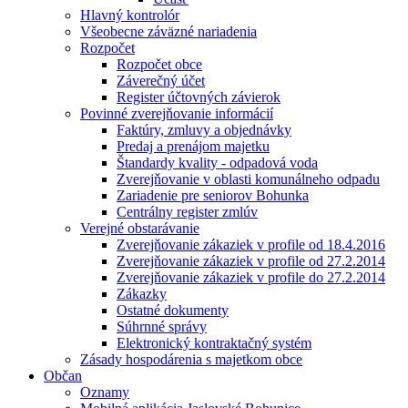
Hlavný kontrolór
Všeobecne záväzné nariadenia
Rozpočet
Rozpočet obce
Záverečný účet
Register účtovných závierok
Povinné zverejňovanie informácií
Faktúry, zmluvy a objednávky
Predaj a prenájom majetku
Štandardy kvality - odpadová voda
Zverejňovanie v oblasti komunálneho odpadu
Zariadenie pre seniorov Bohunka
Centrálny register zmlúv
Verejné obstarávanie
Zverejňovanie zákaziek v profile od 18.4.2016
Zverejňovanie zákaziek v profile od 27.2.2014
Zverejňovanie zákaziek v profile do 27.2.2014
Zákazky
Ostatné dokumenty
Súhrnné správy
Elektronický kontraktačný systém
Zásady hospodárenia s majetkom obce
Občan
Oznamy