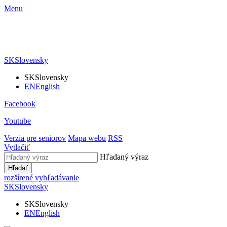
Menu
SK
Slovensky
SK
Slovensky
EN
English
Facebook
Youtube
Verzia pre seniorov
Mapa webu
RSS
Vytlačiť
Hľadaný výraz
Hľadať
rozšírené vyhľadávanie
SK
Slovensky
SK
Slovensky
EN
English