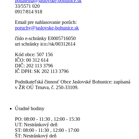
podatelna@jaslovske-bohunice.sk
33/5571 020
0917/814 918
Email pre nahlasovanie porúch:
poruchy@jaslovske-bohunice.sk
číslo e-schránky E0005716050
uri schránky ico://sk/00312614
Kód obce: 507 156
IČO: 00 312 614
DIČ: 202 113 3796
IČ DPH: SK 202 113 3796
Podnikateľská činnosť Obce Jaslovské Bohunice: zapísaná
v ŽR OÚ Trnava, č. 250-33109.
Úradné hodiny
PO: 08:00 - 11:30 , 12:00 - 15:30
UT: Nestránkový deň
ST: 08:00 - 11:30 , 12:00 - 17:00
ŠT: Nestránkový deň