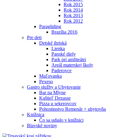
Rok 2015
Rok 2014
Rok 2013
Rok 2012
Paragliding
Brazília 2016
Pre deti
Detské ihriská
Lienka
Panské diely
Park pri amfiteátri
Areál materskej školy
Paderovce
Maľovanka
Pexeso
Gastro služby a Ubytovanie
Bar na Mlyne
Kaštieľ Dezasse
Pizza u sekerovcov
Pohostinstvo Remenár + ubytovňa
Knižnica
Čo sa udialo v knižnici
Blavské noviny