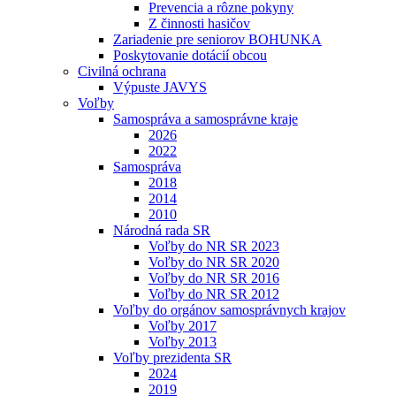
Prevencia a rôzne pokyny
Z činnosti hasičov
Zariadenie pre seniorov BOHUNKA
Poskytovanie dotácií obcou
Civilná ochrana
Výpuste JAVYS
Voľby
Samospráva a samosprávne kraje
2026
2022
Samospráva
2018
2014
2010
Národná rada SR
Voľby do NR SR 2023
Voľby do NR SR 2020
Voľby do NR SR 2016
Voľby do NR SR 2012
Voľby do orgánov samosprávnych krajov
Voľby 2017
Voľby 2013
Voľby prezidenta SR
2024
2019