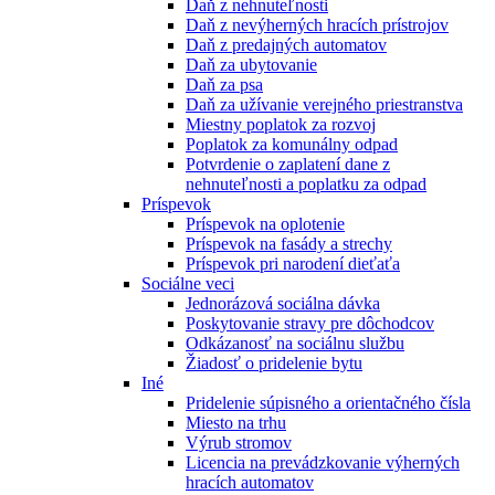
Daň z nehnuteľnosti
Daň z nevýherných hracích prístrojov
Daň z predajných automatov
Daň za ubytovanie
Daň za psa
Daň za užívanie verejného priestranstva
Miestny poplatok za rozvoj
Poplatok za komunálny odpad
Potvrdenie o zaplatení dane z
nehnuteľnosti a poplatku za odpad
Príspevok
Príspevok na oplotenie
Príspevok na fasády a strechy
Príspevok pri narodení dieťaťa
Sociálne veci
Jednorázová sociálna dávka
Poskytovanie stravy pre dôchodcov
Odkázanosť na sociálnu službu
Žiadosť o pridelenie bytu
Iné
Pridelenie súpisného a orientačného čísla
Miesto na trhu
Výrub stromov
Licencia na prevádzkovanie výherných
hracích automatov