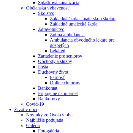
Splašková kanalizácia
Občianska vybavenosť
Školstvo
Základná škola s materskou školou
Základná umelecká škola
Zdravotníctvo
Zubná ambulancia
Ambulancia obvodného lekára pre
dospelých
Lekáreň
Zariadenie pre seniorov
Obchody a služby
Pošta
Duchovný život
Farnosť
Online cintoríny
Bankomat
Pripojenie na internet
Balíkoboxy
Covid-19
Život v obci
Novinky zo života v obci
Najbližšie podujatia
Galéria
Fotogaléria