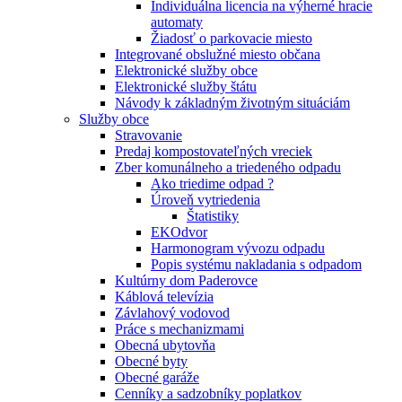
Individuálna licencia na výherné hracie
automaty
Žiadosť o parkovacie miesto
Integrované obslužné miesto občana
Elektronické služby obce
Elektronické služby štátu
Návody k základným životným situáciám
Služby obce
Stravovanie
Predaj kompostovateľných vreciek
Zber komunálneho a triedeného odpadu
Ako triedime odpad ?
Úroveň vytriedenia
Štatistiky
EKOdvor
Harmonogram vývozu odpadu
Popis systému nakladania s odpadom
Kultúrny dom Paderovce
Káblová televízia
Závlahový vodovod
Práce s mechanizmami
Obecná ubytovňa
Obecné byty
Obecné garáže
Cenníky a sadzobníky poplatkov