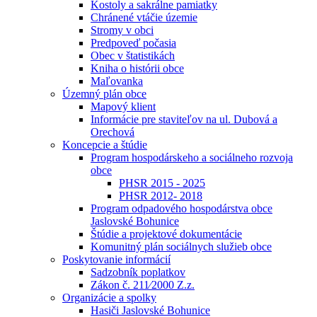
Kostoly a sakrálne pamiatky
Chránené vtáčie územie
Stromy v obci
Predpoveď počasia
Obec v štatistikách
Kniha o histórii obce
Maľovanka
Územný plán obce
Mapový klient
Informácie pre staviteľov na ul. Dubová a
Orechová
Koncepcie a štúdie
Program hospodárskeho a sociálneho rozvoja
obce
PHSR 2015 - 2025
PHSR 2012- 2018
Program odpadového hospodárstva obce
Jaslovské Bohunice
Štúdie a projektové dokumentácie
Komunitný plán sociálnych služieb obce
Poskytovanie informácií
Sadzobník poplatkov
Zákon č. 211⁄2000 Z.z.
Organizácie a spolky
Hasiči Jaslovské Bohunice