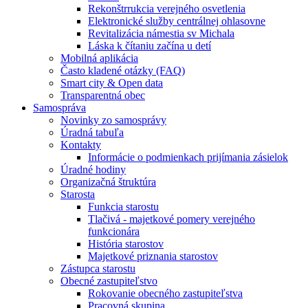
Rekonštrrukcia verejného osvetlenia
Elektronické služby centrálnej ohlasovne
Revitalizácia námestia sv Michala
Láska k čítaniu začína u detí
Mobilná aplikácia
Často kladené otázky (FAQ)
Smart city & Open data
Transparentná obec
Samospráva
Novinky zo samosprávy
Úradná tabuľa
Kontakty
Informácie o podmienkach prijímania zásielok
Úradné hodiny
Organizačná štruktúra
Starosta
Funkcia starostu
Tlačivá - majetkové pomery verejného
funkcionára
História starostov
Majetkové priznania starostov
Zástupca starostu
Obecné zastupiteľstvo
Rokovanie obecného zastupiteľstva
Pracovná skupina