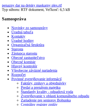
penazny dar na detsky maskarny ples.rtf
Typ súboru: RTF dokument, Veľkosť: 6,5 kB
Samospráva
Novinky zo samosprávy
Úradná tabuľa
Kontakty
Úradné hodiny
Organizačná štruktúra
Starosta
Zástupca starostu
Obecné zastupiteľstvo
Obecné komisie
Hlavný kontrolór
Všeobecne záväzné nariadenia
Rozpočet
Povinné zverejňovanie informácií
Faktúry, zmluvy a objednávky
Predaj a prenájom majetku
Štandardy kvality - odpadová voda
Zverejňovanie v oblasti komunálneho odpadu
Zariadenie pre seniorov Bohunka
Centrálny register zmlúv