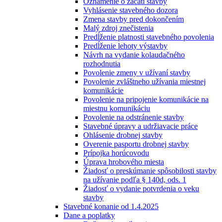
Oznámenie o začatí stavby
Vyhlásenie stavebného dozora
Zmena stavby pred dokončením
Malý zdroj znečistenia
Predĺženie platnosti stavebného povolenia
Predĺženie lehoty výstavby
Návrh na vydanie kolaudačného
rozhodnutia
Povolenie zmeny v užívaní stavby
Povolenie zvláštneho užívania miestnej
komunikácie
Povolenie na pripojenie komunikácie na
miestnu komunikáciu
Povolenie na odstránenie stavby
Stavebné úpravy a udržiavacie práce
Ohlásenie drobnej stavby
Overenie pasportu drobnej stavby
Prípojka horúcovodu
Úprava hrobového miesta
Žiadosť o preskúmanie spôsobilosti stavby
na užívanie podľa § 140d, ods. 1
Žiadosť o vydanie potvrdenia o veku
stavby
Stavebné konanie od 1.4.2025
Dane a poplatky