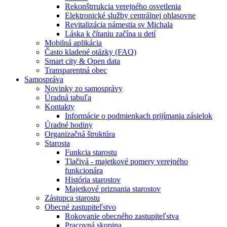
Rekonštrrukcia verejného osvetlenia
Elektronické služby centrálnej ohlasovne
Revitalizácia námestia sv Michala
Láska k čítaniu začína u detí
Mobilná aplikácia
Často kladené otázky (FAQ)
Smart city & Open data
Transparentná obec
Samospráva
Novinky zo samosprávy
Úradná tabuľa
Kontakty
Informácie o podmienkach prijímania zásielok
Úradné hodiny
Organizačná štruktúra
Starosta
Funkcia starostu
Tlačivá - majetkové pomery verejného
funkcionára
História starostov
Majetkové priznania starostov
Zástupca starostu
Obecné zastupiteľstvo
Rokovanie obecného zastupiteľstva
Pracovná skupina