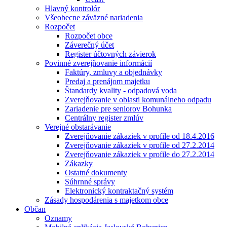
Hlavný kontrolór
Všeobecne záväzné nariadenia
Rozpočet
Rozpočet obce
Záverečný účet
Register účtovných závierok
Povinné zverejňovanie informácií
Faktúry, zmluvy a objednávky
Predaj a prenájom majetku
Štandardy kvality - odpadová voda
Zverejňovanie v oblasti komunálneho odpadu
Zariadenie pre seniorov Bohunka
Centrálny register zmlúv
Verejné obstarávanie
Zverejňovanie zákaziek v profile od 18.4.2016
Zverejňovanie zákaziek v profile od 27.2.2014
Zverejňovanie zákaziek v profile do 27.2.2014
Zákazky
Ostatné dokumenty
Súhrnné správy
Elektronický kontraktačný systém
Zásady hospodárenia s majetkom obce
Občan
Oznamy