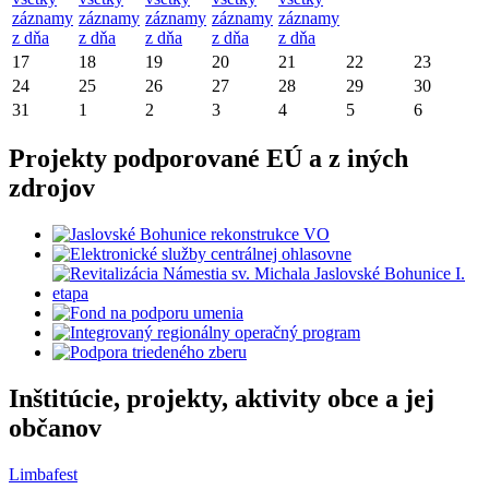
záznamy
záznamy
záznamy
záznamy
záznamy
z dňa
z dňa
z dňa
z dňa
z dňa
17
18
19
20
21
22
23
24
25
26
27
28
29
30
31
1
2
3
4
5
6
Projekty podporované EÚ a z iných
zdrojov
Inštitúcie, projekty, aktivity obce a jej
občanov
Limbafest