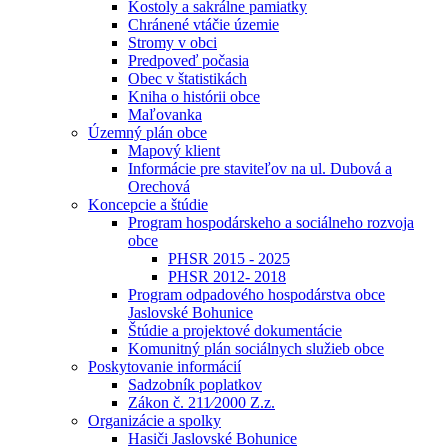
Kostoly a sakrálne pamiatky
Chránené vtáčie územie
Stromy v obci
Predpoveď počasia
Obec v štatistikách
Kniha o histórii obce
Maľovanka
Územný plán obce
Mapový klient
Informácie pre staviteľov na ul. Dubová a
Orechová
Koncepcie a štúdie
Program hospodárskeho a sociálneho rozvoja
obce
PHSR 2015 - 2025
PHSR 2012- 2018
Program odpadového hospodárstva obce
Jaslovské Bohunice
Štúdie a projektové dokumentácie
Komunitný plán sociálnych služieb obce
Poskytovanie informácií
Sadzobník poplatkov
Zákon č. 211⁄2000 Z.z.
Organizácie a spolky
Hasiči Jaslovské Bohunice