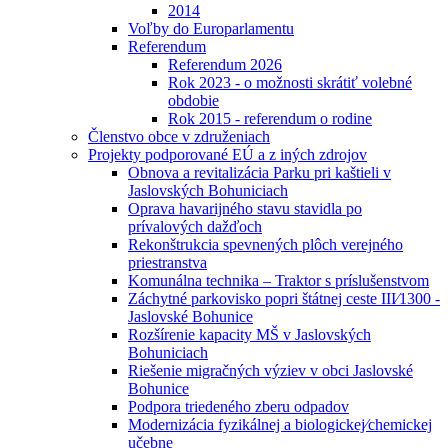
2014
Voľby do Europarlamentu
Referendum
Referendum 2026
Rok 2023 - o možnosti skrátiť volebné
obdobie
Rok 2015 - referendum o rodine
Členstvo obce v združeniach
Projekty podporované EÚ a z iných zdrojov
Obnova a revitalizácia Parku pri kaštieli v
Jaslovských Bohuniciach
Oprava havarijného stavu stavidla po
prívalových dažďoch
Rekonštrukcia spevnených plôch verejného
priestranstva
Komunálna technika – Traktor s príslušenstvom
Záchytné parkovisko popri štátnej ceste III⁄1300 -
Jaslovské Bohunice
Rozšírenie kapacity MŠ v Jaslovských
Bohuniciach
Riešenie migračných výziev v obci Jaslovské
Bohunice
Podpora triedeného zberu odpadov
Modernizácia fyzikálnej a biologickej⁄chemickej
učebne