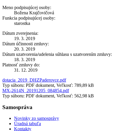
Meno podpisujúcej osoby:
Božena Krajčovičová
Funkcia podpisujúcej osoby:
starostka
Dátum zverejnenia:
19. 3. 2019
Dátum účinnosti zmluvy:
20. 3. 2019
Dátum uzatvorenia/udelenia súhlasu s uzatvorením zmluvy:
18. 3. 2019
Platnosť zmluvy do:
31. 12. 2019
dotacia_2019_DHZPaderovce.pdf
Typ súboru: PDF dokument, Veľkosť: 789,89 kB
MX-2614N_20191205_084854.pdf
Typ súboru: PDF dokument, Veľkosť: 562,98 kB
Samospráva
Novinky zo samosprávy
Úradná tabuľa
Kontakty