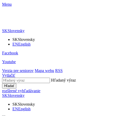
Menu
SK
Slovensky
SK
Slovensky
EN
English
Facebook
Youtube
Verzia pre seniorov
Mapa webu
RSS
Vytlačiť
Hľadaný výraz
Hľadať
rozšírené vyhľadávanie
SK
Slovensky
SK
Slovensky
EN
English