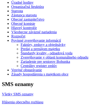
Úradné hodiny
Organizačná štruktúra
Starosta
Zástupca starostu
Obecné zastupiteľstvo
Obecné komisie
Hlavný kontrolór
Všeobecne záväzné nariadenia
Rozpočet
Povinné zverejňovanie informácií
Faktúry, zmluvy a objednávky
Predaj a prenájom majetku
Štandardy kvality - odpadová voda
Zverejňovanie v oblasti komunálneho odpadu
Zariadenie pre seniorov Bohunka
Centrálny register zmlúv
Verejné obstarávanie
Zásady hospodárenia s majetkom obce
SMS oznamy
Všetky SMS oznamy
Hlásenia obecného rozhlasu