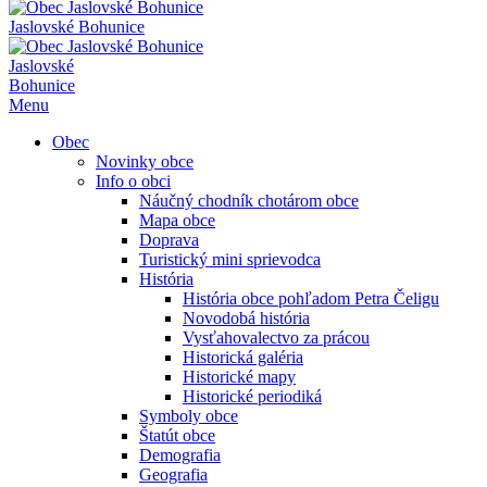
Jaslovské Bohunice
Jaslovské
Bohunice
Menu
Obec
Novinky obce
Info o obci
Náučný chodník chotárom obce
Mapa obce
Doprava
Turistický mini sprievodca
História
História obce pohľadom Petra Čeligu
Novodobá história
Vysťahovalectvo za prácou
Historická galéria
Historické mapy
Historické periodiká
Symboly obce
Štatút obce
Demografia
Geografia