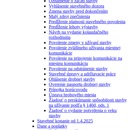
Oznámenie o začatí stavby
Vyhlásenie stavebného dozora
Zmena stavby pred dokončením
Malý zdroj znečistenia
Predĺženie platnosti stavebného povolenia
Predĺženie lehoty výstavby
Návrh na vydanie kolaudačného
rozhodnutia
Povolenie zmeny v užívaní stavby
Povolenie zvláštneho užívania miestnej
komunikácie
Povolenie na pripojenie komunikácie na
miestnu komunikáciu
Povolenie na odstránenie stavby
Stavebné úpravy a udržiavacie práce
Ohlásenie drobnej stavby
Overenie pasportu drobnej stavby
Prípojka horúcovodu
Úprava hrobového miesta
Žiadosť o preskúmanie spôsobilosti stavby
na užívanie podľa § 140d, ods. 1
Žiadosť o vydanie potvrdenia o veku
stavby
Stavebné konanie od 1.4.2025
Dane a poplatky