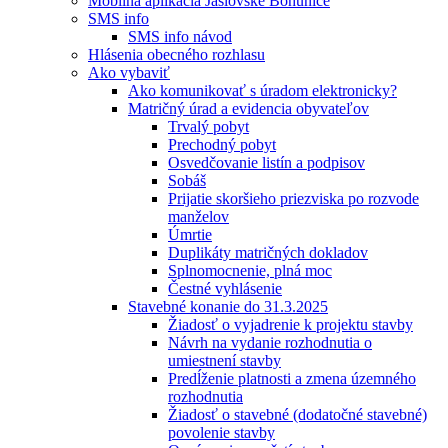
Mobilná aplikácia Jaslovské Bohunice
SMS info
SMS info návod
Hlásenia obecného rozhlasu
Ako vybaviť
Ako komunikovať s úradom elektronicky?
Matričný úrad a evidencia obyvateľov
Trvalý pobyt
Prechodný pobyt
Osvedčovanie listín a podpisov
Sobáš
Prijatie skoršieho priezviska po rozvode
manželov
Úmrtie
Duplikáty matričných dokladov
Splnomocnenie, plná moc
Čestné vyhlásenie
Stavebné konanie do 31.3.2025
Žiadosť o vyjadrenie k projektu stavby
Návrh na vydanie rozhodnutia o
umiestnení stavby
Predĺženie platnosti a zmena územného
rozhodnutia
Žiadosť o stavebné (dodatočné stavebné)
povolenie stavby