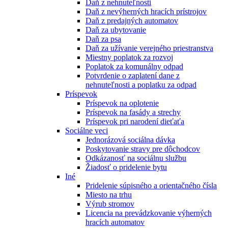
Daň z nehnuteľnosti
Daň z nevýherných hracích prístrojov
Daň z predajných automatov
Daň za ubytovanie
Daň za psa
Daň za užívanie verejného priestranstva
Miestny poplatok za rozvoj
Poplatok za komunálny odpad
Potvrdenie o zaplatení dane z
nehnuteľnosti a poplatku za odpad
Príspevok
Príspevok na oplotenie
Príspevok na fasády a strechy
Príspevok pri narodení dieťaťa
Sociálne veci
Jednorázová sociálna dávka
Poskytovanie stravy pre dôchodcov
Odkázanosť na sociálnu službu
Žiadosť o pridelenie bytu
Iné
Pridelenie súpisného a orientačného čísla
Miesto na trhu
Výrub stromov
Licencia na prevádzkovanie výherných
hracích automatov