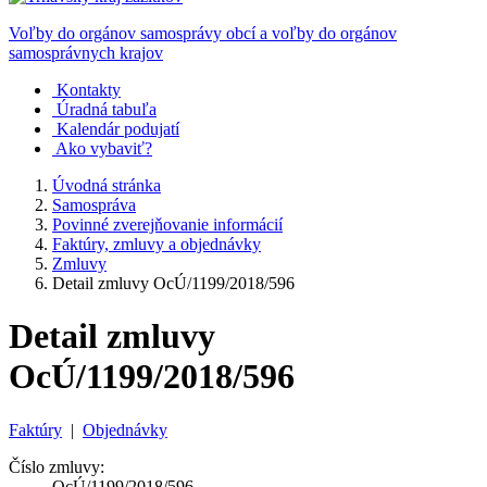
Voľby do orgánov samosprávy obcí a voľby do orgánov
samosprávnych krajov
Kontakty
Úradná tabuľa
Kalendár podujatí
Ako vybaviť?
Úvodná stránka
Samospráva
Povinné zverejňovanie informácií
Faktúry, zmluvy a objednávky
Zmluvy
Detail zmluvy OcÚ/1199/2018/596
Detail zmluvy
OcÚ/1199/2018/596
Faktúry
|
Objednávky
Číslo zmluvy:
OcÚ/1199/2018/596