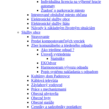
Individuálna licencia na výherné hracie
automaty
Žiadosť o parkovacie miesto
Integrované obslužné miesto občana
Elektronické služby obce
Elektronické služby štátu
Návody k základným životným situáciám
Služby obce
Stravovanie
Predaj kompostovateľných vreciek
Zber komunálneho a triedeného odpadu
Ako triedime odpad ?
Úroveň vytriedenia
Štatistiky
EKOdvor
Harmonogram vývozu odpadu
Popis systému nakladania s odpadom
Kultúrny dom Paderovce
Káblová televízia
Závlahový vodovod
Práce s mechanizmami
Obecná ubytovňa
Obecné byty
Obecné garáže
Cenníky a sadzobníky poplatkov