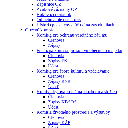
Zápisnice OZ
Zvukové záznamy OZ
Rokovací poriadok
Odmeňovanie poslancov
História poslancov a účasť na zasadnutiach
Obecné komisie
Komisia pre ochranu verejného záujmu
Členovia
Zápisy
Finančná komisia pre správu obecného majetku
Členovia
Zápisy FK
Účasť
Komisia pre šport, kultúru a vzdelávanie
Členovia
Zápisy KSK
Účasť
Komisia bytová, sociálna, obchodu a služieb
Členovia
Zápisy KBSOS
Účasť
Komisia životného prostredia a výstavby
Členovia
Zápisy KŽP
Účasť