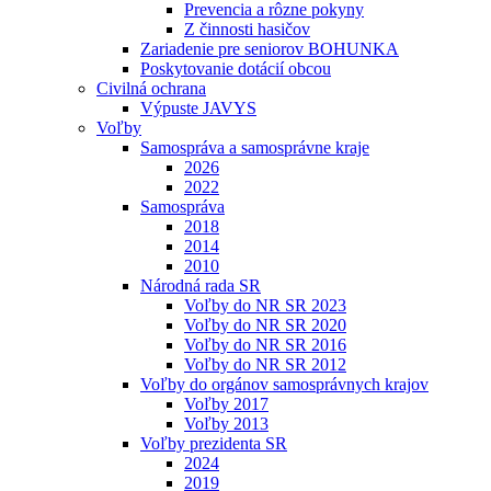
Prevencia a rôzne pokyny
Z činnosti hasičov
Zariadenie pre seniorov BOHUNKA
Poskytovanie dotácií obcou
Civilná ochrana
Výpuste JAVYS
Voľby
Samospráva a samosprávne kraje
2026
2022
Samospráva
2018
2014
2010
Národná rada SR
Voľby do NR SR 2023
Voľby do NR SR 2020
Voľby do NR SR 2016
Voľby do NR SR 2012
Voľby do orgánov samosprávnych krajov
Voľby 2017
Voľby 2013
Voľby prezidenta SR
2024
2019