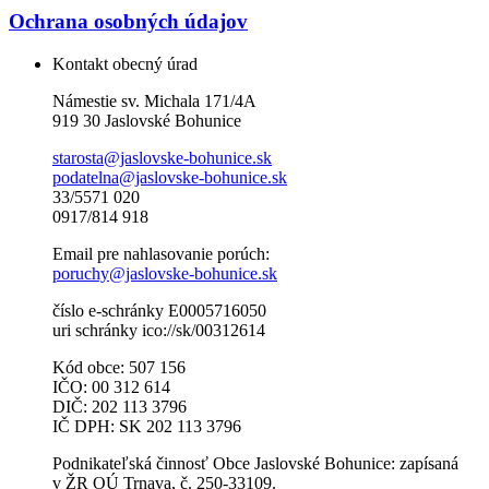
Ochrana osobných údajov
Kontakt obecný úrad
Námestie sv. Michala 171/4A
919 30 Jaslovské Bohunice
starosta@jaslovske-bohunice.sk
podatelna@jaslovske-bohunice.sk
33/5571 020
0917/814 918
Email pre nahlasovanie porúch:
poruchy@jaslovske-bohunice.sk
číslo e-schránky E0005716050
uri schránky ico://sk/00312614
Kód obce: 507 156
IČO: 00 312 614
DIČ: 202 113 3796
IČ DPH: SK 202 113 3796
Podnikateľská činnosť Obce Jaslovské Bohunice: zapísaná
v ŽR OÚ Trnava, č. 250-33109.