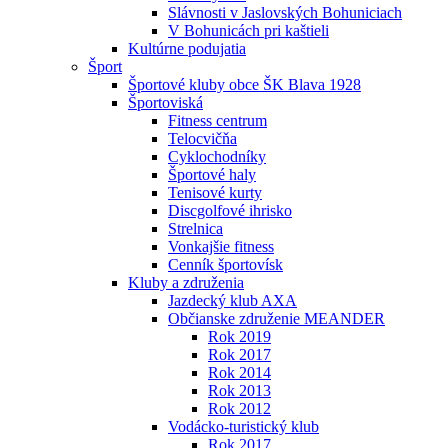
Slávnosti v Jaslovských Bohuniciach
V Bohunicách pri kaštieli
Kultúrne podujatia
Šport
Športové kluby obce ŠK Blava 1928
Športoviská
Fitness centrum
Telocvičňa
Cyklochodníky
Športové haly
Tenisové kurty
Discgolfové ihrisko
Strelnica
Vonkajšie fitness
Cenník športovísk
Kluby a združenia
Jazdecký klub AXA
Občianske združenie MEANDER
Rok 2019
Rok 2017
Rok 2014
Rok 2013
Rok 2012
Vodácko-turistický klub
Rok 2017