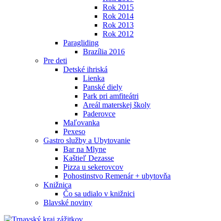
Rok 2015
Rok 2014
Rok 2013
Rok 2012
Paragliding
Brazília 2016
Pre deti
Detské ihriská
Lienka
Panské diely
Park pri amfiteátri
Areál materskej školy
Paderovce
Maľovanka
Pexeso
Gastro služby a Ubytovanie
Bar na Mlyne
Kaštieľ Dezasse
Pizza u sekerovcov
Pohostinstvo Remenár + ubytovňa
Knižnica
Čo sa udialo v knižnici
Blavské noviny