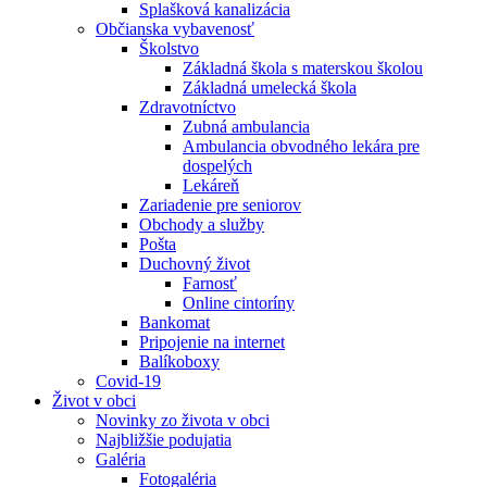
Splašková kanalizácia
Občianska vybavenosť
Školstvo
Základná škola s materskou školou
Základná umelecká škola
Zdravotníctvo
Zubná ambulancia
Ambulancia obvodného lekára pre
dospelých
Lekáreň
Zariadenie pre seniorov
Obchody a služby
Pošta
Duchovný život
Farnosť
Online cintoríny
Bankomat
Pripojenie na internet
Balíkoboxy
Covid-19
Život v obci
Novinky zo života v obci
Najbližšie podujatia
Galéria
Fotogaléria