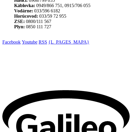
Hasiči:
0908/799 055
Káblovka:
0949/866 751, 0915/706 055
Vodárne:
033/596 6182
Horúcovod:
033/59 72 955
ZSE:
0800/111 567
Plyn:
0850 111 727
Facebook
Youtube
RSS
{L_PAGES_MAPA}