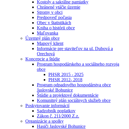
Kostoly a sakrálne pamiatky
Chránené vtáčie územie
Stromy v obci
Predpoveď počasia
Obec v štatistikách
Kniha o histórii obce
Maľovanka
Územný plán obce
Mapový klient
Informácie pre staviteľov na ul. Dubová a
Orechová
Koncepcie a štúdie
Program hospodárskeho a sociálneho rozvoja
obce
PHSR 2015 - 2025
PHSR 2012- 2018
Program odpadového hospodárstva obce
Jaslovské Bohunice
Štúdie a projektové dokumentácie
Komunitný plán sociálnych služieb obce
Poskytovanie informácií
Sadzobník poplatkov
Zákon č. 211⁄2000 Z.z.
Organizácie a spolky
Hasiči Jaslovské Bohunice