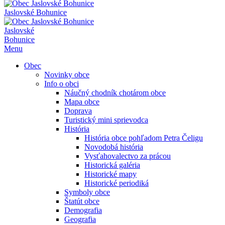
Jaslovské Bohunice
Jaslovské
Bohunice
Menu
Obec
Novinky obce
Info o obci
Náučný chodník chotárom obce
Mapa obce
Doprava
Turistický mini sprievodca
História
História obce pohľadom Petra Čeligu
Novodobá história
Vysťahovalectvo za prácou
Historická galéria
Historické mapy
Historické periodiká
Symboly obce
Štatút obce
Demografia
Geografia