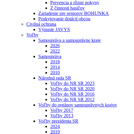
Prevencia a rôzne pokyny
Z činnosti hasičov
Zariadenie pre seniorov BOHUNKA
Poskytovanie dotácií obcou
Civilná ochrana
Výpuste JAVYS
Voľby
Samospráva a samosprávne kraje
2026
2022
Samospráva
2018
2014
2010
Národná rada SR
Voľby do NR SR 2023
Voľby do NR SR 2020
Voľby do NR SR 2016
Voľby do NR SR 2012
Voľby do orgánov samosprávnych krajov
Voľby 2017
Voľby 2013
Voľby prezidenta SR
2024
2019