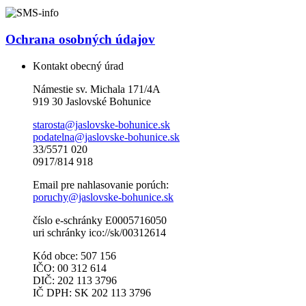
Ochrana osobných údajov
Kontakt obecný úrad
Námestie sv. Michala 171/4A
919 30 Jaslovské Bohunice
starosta@jaslovske-bohunice.sk
podatelna@jaslovske-bohunice.sk
33/5571 020
0917/814 918
Email pre nahlasovanie porúch:
poruchy@jaslovske-bohunice.sk
číslo e-schránky E0005716050
uri schránky ico://sk/00312614
Kód obce: 507 156
IČO: 00 312 614
DIČ: 202 113 3796
IČ DPH: SK 202 113 3796