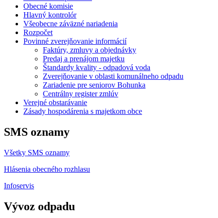
Obecné komisie
Hlavný kontrolór
Všeobecne záväzné nariadenia
Rozpočet
Povinné zverejňovanie informácií
Faktúry, zmluvy a objednávky
Predaj a prenájom majetku
Štandardy kvality - odpadová voda
Zverejňovanie v oblasti komunálneho odpadu
Zariadenie pre seniorov Bohunka
Centrálny register zmlúv
Verejné obstarávanie
Zásady hospodárenia s majetkom obce
SMS oznamy
Všetky SMS oznamy
Hlásenia obecného rozhlasu
Infoservis
Vývoz odpadu