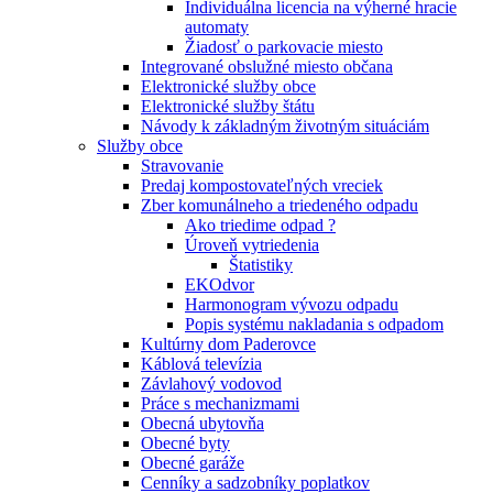
Individuálna licencia na výherné hracie
automaty
Žiadosť o parkovacie miesto
Integrované obslužné miesto občana
Elektronické služby obce
Elektronické služby štátu
Návody k základným životným situáciám
Služby obce
Stravovanie
Predaj kompostovateľných vreciek
Zber komunálneho a triedeného odpadu
Ako triedime odpad ?
Úroveň vytriedenia
Štatistiky
EKOdvor
Harmonogram vývozu odpadu
Popis systému nakladania s odpadom
Kultúrny dom Paderovce
Káblová televízia
Závlahový vodovod
Práce s mechanizmami
Obecná ubytovňa
Obecné byty
Obecné garáže
Cenníky a sadzobníky poplatkov