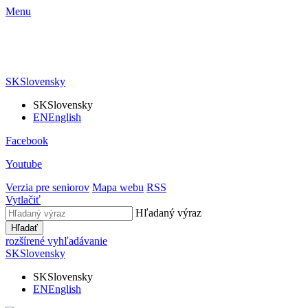
Menu
SK
Slovensky
SK
Slovensky
EN
English
Facebook
Youtube
Verzia pre seniorov
Mapa webu
RSS
Vytlačiť
Hľadaný výraz
Hľadať
rozšírené vyhľadávanie
SK
Slovensky
SK
Slovensky
EN
English