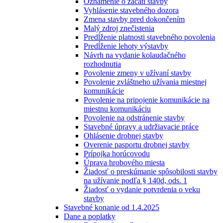
Oznámenie o začatí stavby
Vyhlásenie stavebného dozora
Zmena stavby pred dokončením
Malý zdroj znečistenia
Predĺženie platnosti stavebného povolenia
Predĺženie lehoty výstavby
Návrh na vydanie kolaudačného
rozhodnutia
Povolenie zmeny v užívaní stavby
Povolenie zvláštneho užívania miestnej
komunikácie
Povolenie na pripojenie komunikácie na
miestnu komunikáciu
Povolenie na odstránenie stavby
Stavebné úpravy a udržiavacie práce
Ohlásenie drobnej stavby
Overenie pasportu drobnej stavby
Prípojka horúcovodu
Úprava hrobového miesta
Žiadosť o preskúmanie spôsobilosti stavby
na užívanie podľa § 140d, ods. 1
Žiadosť o vydanie potvrdenia o veku
stavby
Stavebné konanie od 1.4.2025
Dane a poplatky