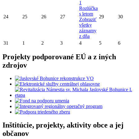
1
Rozlúčka
s letom
24
25
26
27
29
30
Zobraziť
všetky
záznamy
z dňa
31
1
2
3
4
5
6
Projekty podporované EÚ a z iných
zdrojov
Inštitúcie, projekty, aktivity obce a jej
občanov