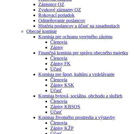
Zápisnice OZ
Zvukové záznamy OZ
Rokovací poriadok
Odmeňovanie poslancov
História poslancov a účasť na zasadnutiach
Obecné komisie
Komisia pre ochranu verejného záujmu
Členovia
Zápisy
Finančná komisia pre správu obecného majetku
Členovia
Zápisy FK
Účasť
Komisia pre šport, kultúru a vzdelávanie
Členovia
Zápisy KSK
Účasť
Komisia bytová, sociálna, obchodu a služieb
Členovia
Zápisy KBSOS
Účasť
Komisia životného prostredia a výstavby
Členovia
Zápisy KŽP
Účasť