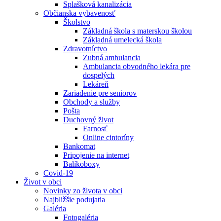
Splašková kanalizácia
Občianska vybavenosť
Školstvo
Základná škola s materskou školou
Základná umelecká škola
Zdravotníctvo
Zubná ambulancia
Ambulancia obvodného lekára pre
dospelých
Lekáreň
Zariadenie pre seniorov
Obchody a služby
Pošta
Duchovný život
Farnosť
Online cintoríny
Bankomat
Pripojenie na internet
Balíkoboxy
Covid-19
Život v obci
Novinky zo života v obci
Najbližšie podujatia
Galéria
Fotogaléria