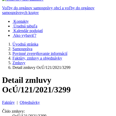
Voľby do orgánov samosprávy obcí a voľby do orgánov
samosprávnych krajov
Kontakty
Úradná tabuľa
Kalendár podujatí
Ako vybaviť?
Úvodná stránka
Samospráva
Povinné zverejňovanie informácií
Faktúry, zmluvy a objednávky
Zmluvy
Detail zmluvy OcÚ/121/2021/3299
Detail zmluvy
OcÚ/121/2021/3299
Faktúry
|
Objednávky
Číslo zmluvy:
OcÚ/121/2021/3299