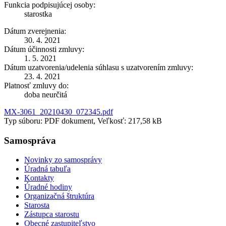
Funkcia podpisujúcej osoby:
starostka
Dátum zverejnenia:
30. 4. 2021
Dátum účinnosti zmluvy:
1. 5. 2021
Dátum uzatvorenia/udelenia súhlasu s uzatvorením zmluvy:
23. 4. 2021
Platnosť zmluvy do:
doba neurčitá
MX-3061_20210430_072345.pdf
Typ súboru: PDF dokument, Veľkosť: 217,58 kB
Samospráva
Novinky zo samosprávy
Úradná tabuľa
Kontakty
Úradné hodiny
Organizačná štruktúra
Starosta
Zástupca starostu
Obecné zastupiteľstvo