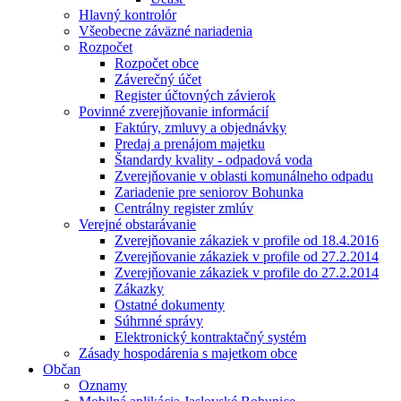
Hlavný kontrolór
Všeobecne záväzné nariadenia
Rozpočet
Rozpočet obce
Záverečný účet
Register účtovných závierok
Povinné zverejňovanie informácií
Faktúry, zmluvy a objednávky
Predaj a prenájom majetku
Štandardy kvality - odpadová voda
Zverejňovanie v oblasti komunálneho odpadu
Zariadenie pre seniorov Bohunka
Centrálny register zmlúv
Verejné obstarávanie
Zverejňovanie zákaziek v profile od 18.4.2016
Zverejňovanie zákaziek v profile od 27.2.2014
Zverejňovanie zákaziek v profile do 27.2.2014
Zákazky
Ostatné dokumenty
Súhrnné správy
Elektronický kontraktačný systém
Zásady hospodárenia s majetkom obce
Občan
Oznamy