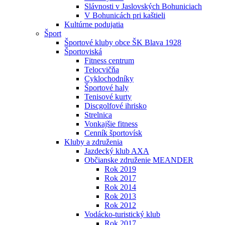
Slávnosti v Jaslovských Bohuniciach
V Bohunicách pri kaštieli
Kultúrne podujatia
Šport
Športové kluby obce ŠK Blava 1928
Športoviská
Fitness centrum
Telocvičňa
Cyklochodníky
Športové haly
Tenisové kurty
Discgolfové ihrisko
Strelnica
Vonkajšie fitness
Cenník športovísk
Kluby a združenia
Jazdecký klub AXA
Občianske združenie MEANDER
Rok 2019
Rok 2017
Rok 2014
Rok 2013
Rok 2012
Vodácko-turistický klub
Rok 2017