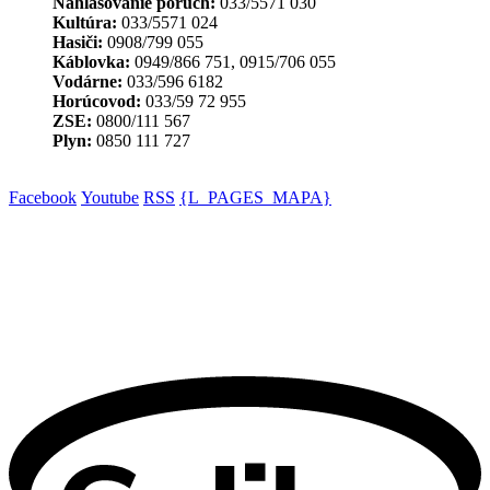
Nahlasovanie porúch:
033/5571 030
Kultúra:
033/5571 024
Hasiči:
0908/799 055
Káblovka:
0949/866 751, 0915/706 055
Vodárne:
033/596 6182
Horúcovod:
033/59 72 955
ZSE:
0800/111 567
Plyn:
0850 111 727
Facebook
Youtube
RSS
{L_PAGES_MAPA}