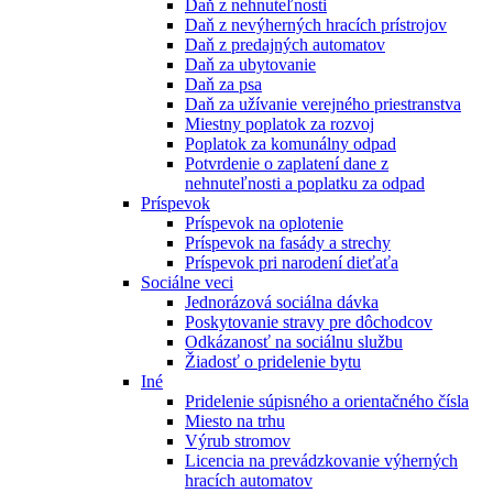
Daň z nehnuteľnosti
Daň z nevýherných hracích prístrojov
Daň z predajných automatov
Daň za ubytovanie
Daň za psa
Daň za užívanie verejného priestranstva
Miestny poplatok za rozvoj
Poplatok za komunálny odpad
Potvrdenie o zaplatení dane z
nehnuteľnosti a poplatku za odpad
Príspevok
Príspevok na oplotenie
Príspevok na fasády a strechy
Príspevok pri narodení dieťaťa
Sociálne veci
Jednorázová sociálna dávka
Poskytovanie stravy pre dôchodcov
Odkázanosť na sociálnu službu
Žiadosť o pridelenie bytu
Iné
Pridelenie súpisného a orientačného čísla
Miesto na trhu
Výrub stromov
Licencia na prevádzkovanie výherných
hracích automatov