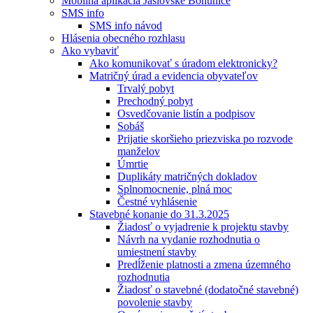
Mobilná aplikácia Jaslovské Bohunice
SMS info
SMS info návod
Hlásenia obecného rozhlasu
Ako vybaviť
Ako komunikovať s úradom elektronicky?
Matričný úrad a evidencia obyvateľov
Trvalý pobyt
Prechodný pobyt
Osvedčovanie listín a podpisov
Sobáš
Prijatie skoršieho priezviska po rozvode
manželov
Úmrtie
Duplikáty matričných dokladov
Splnomocnenie, plná moc
Čestné vyhlásenie
Stavebné konanie do 31.3.2025
Žiadosť o vyjadrenie k projektu stavby
Návrh na vydanie rozhodnutia o
umiestnení stavby
Predĺženie platnosti a zmena územného
rozhodnutia
Žiadosť o stavebné (dodatočné stavebné)
povolenie stavby