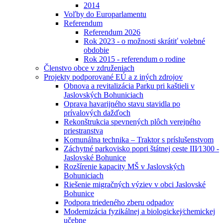
2014
Voľby do Europarlamentu
Referendum
Referendum 2026
Rok 2023 - o možnosti skrátiť volebné
obdobie
Rok 2015 - referendum o rodine
Členstvo obce v združeniach
Projekty podporované EÚ a z iných zdrojov
Obnova a revitalizácia Parku pri kaštieli v
Jaslovských Bohuniciach
Oprava havarijného stavu stavidla po
prívalových dažďoch
Rekonštrukcia spevnených plôch verejného
priestranstva
Komunálna technika – Traktor s príslušenstvom
Záchytné parkovisko popri štátnej ceste III⁄1300 -
Jaslovské Bohunice
Rozšírenie kapacity MŠ v Jaslovských
Bohuniciach
Riešenie migračných výziev v obci Jaslovské
Bohunice
Podpora triedeného zberu odpadov
Modernizácia fyzikálnej a biologickej⁄chemickej
učebne