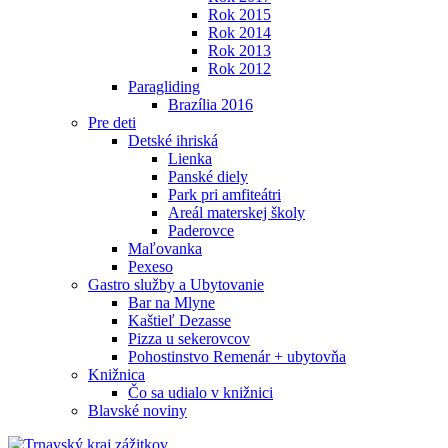
Rok 2015
Rok 2014
Rok 2013
Rok 2012
Paragliding
Brazília 2016
Pre deti
Detské ihriská
Lienka
Panské diely
Park pri amfiteátri
Areál materskej školy
Paderovce
Maľovanka
Pexeso
Gastro služby a Ubytovanie
Bar na Mlyne
Kaštieľ Dezasse
Pizza u sekerovcov
Pohostinstvo Remenár + ubytovňa
Knižnica
Čo sa udialo v knižnici
Blavské noviny