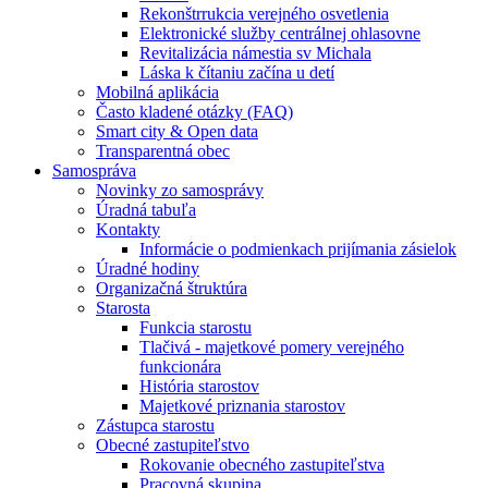
Rekonštrrukcia verejného osvetlenia
Elektronické služby centrálnej ohlasovne
Revitalizácia námestia sv Michala
Láska k čítaniu začína u detí
Mobilná aplikácia
Často kladené otázky (FAQ)
Smart city & Open data
Transparentná obec
Samospráva
Novinky zo samosprávy
Úradná tabuľa
Kontakty
Informácie o podmienkach prijímania zásielok
Úradné hodiny
Organizačná štruktúra
Starosta
Funkcia starostu
Tlačivá - majetkové pomery verejného
funkcionára
História starostov
Majetkové priznania starostov
Zástupca starostu
Obecné zastupiteľstvo
Rokovanie obecného zastupiteľstva
Pracovná skupina