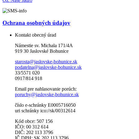
OZ Naše Jadro
Ochrana osobných údajov
Kontakt obecný úrad
Námestie sv. Michala 171/4A
919 30 Jaslovské Bohunice
starosta@jaslovske-bohunice.sk
podatelna@jaslovske-bohunice.sk
33/5571 020
0917/814 918
Email pre nahlasovanie porúch:
poruchy@jaslovske-bohunice.sk
číslo e-schránky E0005716050
uri schránky ico://sk/00312614
Kód obce: 507 156
IČO: 00 312 614
DIČ: 202 113 3796
IČ DPH: SK 202 113 3796