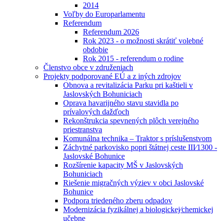
2014
Voľby do Europarlamentu
Referendum
Referendum 2026
Rok 2023 - o možnosti skrátiť volebné
obdobie
Rok 2015 - referendum o rodine
Členstvo obce v združeniach
Projekty podporované EÚ a z iných zdrojov
Obnova a revitalizácia Parku pri kaštieli v
Jaslovských Bohuniciach
Oprava havarijného stavu stavidla po
prívalových dažďoch
Rekonštrukcia spevnených plôch verejného
priestranstva
Komunálna technika – Traktor s príslušenstvom
Záchytné parkovisko popri štátnej ceste III⁄1300 -
Jaslovské Bohunice
Rozšírenie kapacity MŠ v Jaslovských
Bohuniciach
Riešenie migračných výziev v obci Jaslovské
Bohunice
Podpora triedeného zberu odpadov
Modernizácia fyzikálnej a biologickej⁄chemickej
učebne