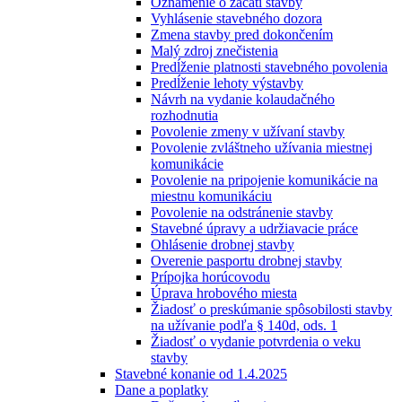
Oznámenie o začatí stavby
Vyhlásenie stavebného dozora
Zmena stavby pred dokončením
Malý zdroj znečistenia
Predĺženie platnosti stavebného povolenia
Predĺženie lehoty výstavby
Návrh na vydanie kolaudačného
rozhodnutia
Povolenie zmeny v užívaní stavby
Povolenie zvláštneho užívania miestnej
komunikácie
Povolenie na pripojenie komunikácie na
miestnu komunikáciu
Povolenie na odstránenie stavby
Stavebné úpravy a udržiavacie práce
Ohlásenie drobnej stavby
Overenie pasportu drobnej stavby
Prípojka horúcovodu
Úprava hrobového miesta
Žiadosť o preskúmanie spôsobilosti stavby
na užívanie podľa § 140d, ods. 1
Žiadosť o vydanie potvrdenia o veku
stavby
Stavebné konanie od 1.4.2025
Dane a poplatky