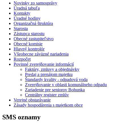
Novinky zo samosprávy
Úradná tabuľa
Kontakty
Úradné hodiny
Organizačná štruktúra
Starosta
Zástupca starostu
Obecné zastupiteľstvo
Obecné komisie
Hlavný kontrolór
Všeobecne záväzné nariadenia
Rozpočet
Povinné zverejňovanie informácií
Faktúry, zmluvy a objednávky
Predaj a prenájom majetku
Štandardy kvality - odpadová voda
Zverejňovanie v oblasti komunálneho odpadu
Zariadenie pre seniorov Bohunka
Centrálny register zmlúv
Verejné obstarávanie
Zásady hospodárenia s majetkom obce
SMS oznamy