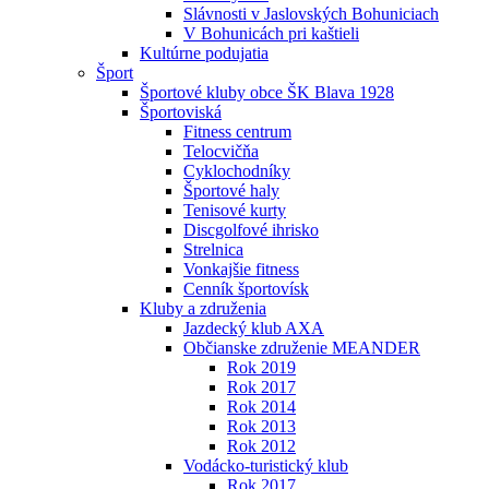
Slávnosti v Jaslovských Bohuniciach
V Bohunicách pri kaštieli
Kultúrne podujatia
Šport
Športové kluby obce ŠK Blava 1928
Športoviská
Fitness centrum
Telocvičňa
Cyklochodníky
Športové haly
Tenisové kurty
Discgolfové ihrisko
Strelnica
Vonkajšie fitness
Cenník športovísk
Kluby a združenia
Jazdecký klub AXA
Občianske združenie MEANDER
Rok 2019
Rok 2017
Rok 2014
Rok 2013
Rok 2012
Vodácko-turistický klub
Rok 2017