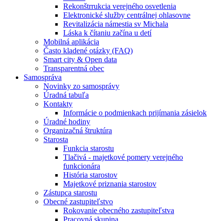
Rekonštrrukcia verejného osvetlenia
Elektronické služby centrálnej ohlasovne
Revitalizácia námestia sv Michala
Láska k čítaniu začína u detí
Mobilná aplikácia
Často kladené otázky (FAQ)
Smart city & Open data
Transparentná obec
Samospráva
Novinky zo samosprávy
Úradná tabuľa
Kontakty
Informácie o podmienkach prijímania zásielok
Úradné hodiny
Organizačná štruktúra
Starosta
Funkcia starostu
Tlačivá - majetkové pomery verejného
funkcionára
História starostov
Majetkové priznania starostov
Zástupca starostu
Obecné zastupiteľstvo
Rokovanie obecného zastupiteľstva
Pracovná skupina