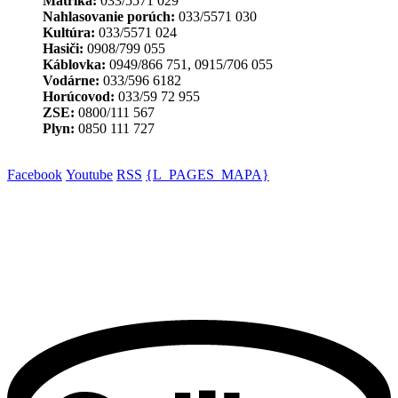
Matrika:
033/5571 029
Nahlasovanie porúch:
033/5571 030
Kultúra:
033/5571 024
Hasiči:
0908/799 055
Káblovka:
0949/866 751, 0915/706 055
Vodárne:
033/596 6182
Horúcovod:
033/59 72 955
ZSE:
0800/111 567
Plyn:
0850 111 727
Facebook
Youtube
RSS
{L_PAGES_MAPA}