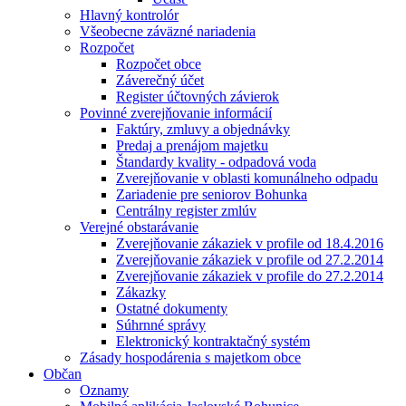
Hlavný kontrolór
Všeobecne záväzné nariadenia
Rozpočet
Rozpočet obce
Záverečný účet
Register účtovných závierok
Povinné zverejňovanie informácií
Faktúry, zmluvy a objednávky
Predaj a prenájom majetku
Štandardy kvality - odpadová voda
Zverejňovanie v oblasti komunálneho odpadu
Zariadenie pre seniorov Bohunka
Centrálny register zmlúv
Verejné obstarávanie
Zverejňovanie zákaziek v profile od 18.4.2016
Zverejňovanie zákaziek v profile od 27.2.2014
Zverejňovanie zákaziek v profile do 27.2.2014
Zákazky
Ostatné dokumenty
Súhrnné správy
Elektronický kontraktačný systém
Zásady hospodárenia s majetkom obce
Občan
Oznamy