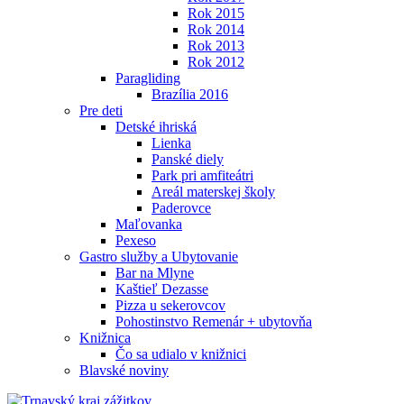
Rok 2015
Rok 2014
Rok 2013
Rok 2012
Paragliding
Brazília 2016
Pre deti
Detské ihriská
Lienka
Panské diely
Park pri amfiteátri
Areál materskej školy
Paderovce
Maľovanka
Pexeso
Gastro služby a Ubytovanie
Bar na Mlyne
Kaštieľ Dezasse
Pizza u sekerovcov
Pohostinstvo Remenár + ubytovňa
Knižnica
Čo sa udialo v knižnici
Blavské noviny