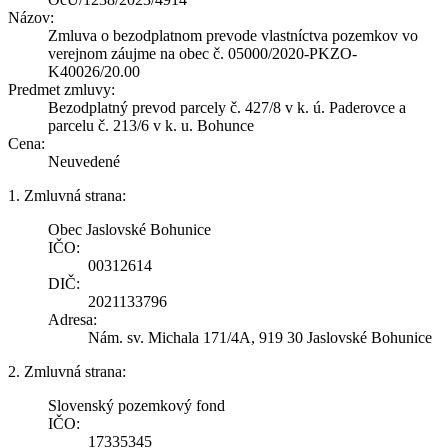
Názov:
Zmluva o bezodplatnom prevode vlastníctva pozemkov vo
verejnom záujme na obec č. 05000/2020-PKZO-
K40026/20.00
Predmet zmluvy:
Bezodplatný prevod parcely č. 427/8 v k. ú. Paderovce a
parcelu č. 213/6 v k. u. Bohunce
Cena:
Neuvedené
1. Zmluvná strana:
Obec Jaslovské Bohunice
IČO:
00312614
DIČ:
2021133796
Adresa:
Nám. sv. Michala 171/4A, 919 30 Jaslovské Bohunice
2. Zmluvná strana:
Slovenský pozemkový fond
IČO:
17335345