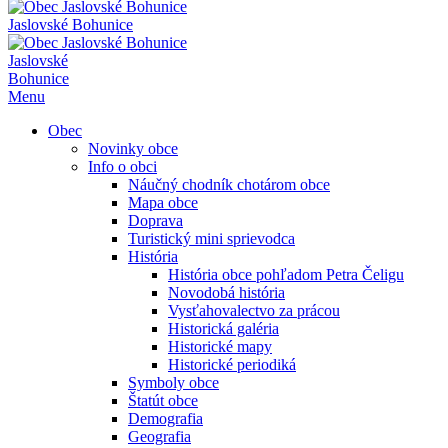
Jaslovské Bohunice
Jaslovské
Bohunice
Menu
Obec
Novinky obce
Info o obci
Náučný chodník chotárom obce
Mapa obce
Doprava
Turistický mini sprievodca
História
História obce pohľadom Petra Čeligu
Novodobá história
Vysťahovalectvo za prácou
Historická galéria
Historické mapy
Historické periodiká
Symboly obce
Štatút obce
Demografia
Geografia