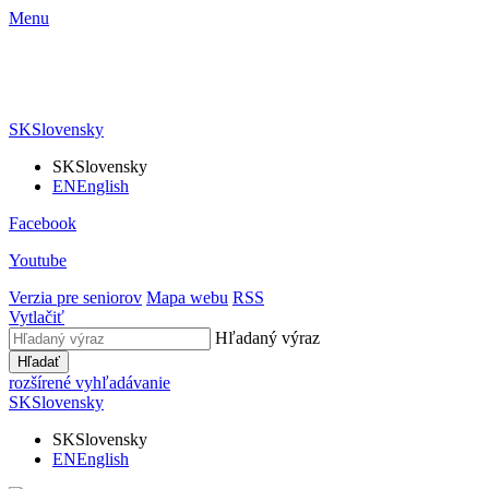
Menu
SK
Slovensky
SK
Slovensky
EN
English
Facebook
Youtube
Verzia pre seniorov
Mapa webu
RSS
Vytlačiť
Hľadaný výraz
Hľadať
rozšírené vyhľadávanie
SK
Slovensky
SK
Slovensky
EN
English