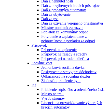
Daň z nehnuteľnosti
Daň z nevýherných hracích prístrojov
Daň z predajných automatov
Daň za ubytovanie
Daň za psa
Daň za užívanie verejného priestranstva
Miestny poplatok za rozvoj
Poplatok za komunálny odpad
Potvrdenie o zaplatení dane z
nehnuteľnosti a poplatku za odpad
Príspevok
Príspevok na oplotenie
Príspevok na fasády a strechy
Príspevok pri narodení dieťaťa
Sociálne veci
Jednorázová sociálna dávka
Poskytovanie stravy pre dôchodcov
Odkázanosť na sociálnu službu
Žiadosť o pridelenie bytu
Iné
Pridelenie súpisného a orientačného čísla
Miesto na trhu
Výrub stromov
Licencia na prevádzkovanie výherných
hracích automatov