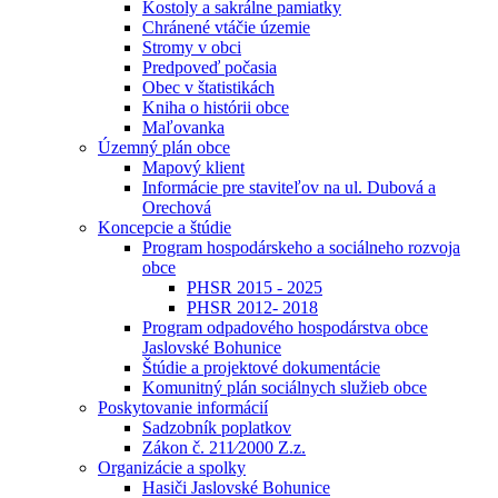
Kostoly a sakrálne pamiatky
Chránené vtáčie územie
Stromy v obci
Predpoveď počasia
Obec v štatistikách
Kniha o histórii obce
Maľovanka
Územný plán obce
Mapový klient
Informácie pre staviteľov na ul. Dubová a
Orechová
Koncepcie a štúdie
Program hospodárskeho a sociálneho rozvoja
obce
PHSR 2015 - 2025
PHSR 2012- 2018
Program odpadového hospodárstva obce
Jaslovské Bohunice
Štúdie a projektové dokumentácie
Komunitný plán sociálnych služieb obce
Poskytovanie informácií
Sadzobník poplatkov
Zákon č. 211⁄2000 Z.z.
Organizácie a spolky
Hasiči Jaslovské Bohunice