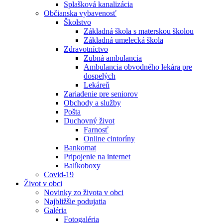
Splašková kanalizácia
Občianska vybavenosť
Školstvo
Základná škola s materskou školou
Základná umelecká škola
Zdravotníctvo
Zubná ambulancia
Ambulancia obvodného lekára pre
dospelých
Lekáreň
Zariadenie pre seniorov
Obchody a služby
Pošta
Duchovný život
Farnosť
Online cintoríny
Bankomat
Pripojenie na internet
Balíkoboxy
Covid-19
Život v obci
Novinky zo života v obci
Najbližšie podujatia
Galéria
Fotogaléria