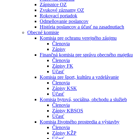
Zápisnice OZ
Zvukové záznamy OZ
Rokovací poriadok
Odmeňovanie poslancov
História poslancov a účasť na zasadnutiach
Obecné komisie
Komisia pre ochranu verejného záujmu
Členovia
Zápisy
Finančná komisia pre správu obecného majetku
Členovia
Zápisy FK
Účasť
Komisia pre šport, kultúru a vzdelávanie
Členovia
Zápisy KSK
Účasť
Komisia bytová, sociálna, obchodu a služieb
Členovia
Zápisy KBSOS
Účasť
Komisia životného prostredia a výstavby
Členovia
Zápisy KŽP
Účasť