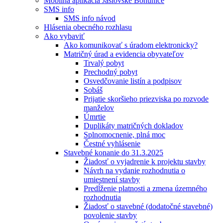
Mobilná aplikácia Jaslovské Bohunice
SMS info
SMS info návod
Hlásenia obecného rozhlasu
Ako vybaviť
Ako komunikovať s úradom elektronicky?
Matričný úrad a evidencia obyvateľov
Trvalý pobyt
Prechodný pobyt
Osvedčovanie listín a podpisov
Sobáš
Prijatie skoršieho priezviska po rozvode
manželov
Úmrtie
Duplikáty matričných dokladov
Splnomocnenie, plná moc
Čestné vyhlásenie
Stavebné konanie do 31.3.2025
Žiadosť o vyjadrenie k projektu stavby
Návrh na vydanie rozhodnutia o
umiestnení stavby
Predĺženie platnosti a zmena územného
rozhodnutia
Žiadosť o stavebné (dodatočné stavebné)
povolenie stavby