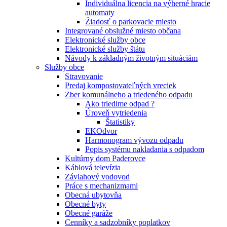
Individuálna licencia na výherné hracie
automaty
Žiadosť o parkovacie miesto
Integrované obslužné miesto občana
Elektronické služby obce
Elektronické služby štátu
Návody k základným životným situáciám
Služby obce
Stravovanie
Predaj kompostovateľných vreciek
Zber komunálneho a triedeného odpadu
Ako triedime odpad ?
Úroveň vytriedenia
Štatistiky
EKOdvor
Harmonogram vývozu odpadu
Popis systému nakladania s odpadom
Kultúrny dom Paderovce
Káblová televízia
Závlahový vodovod
Práce s mechanizmami
Obecná ubytovňa
Obecné byty
Obecné garáže
Cenníky a sadzobníky poplatkov