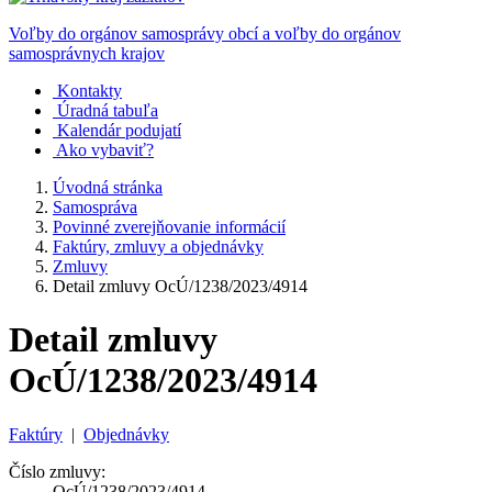
Voľby do orgánov samosprávy obcí a voľby do orgánov
samosprávnych krajov
Kontakty
Úradná tabuľa
Kalendár podujatí
Ako vybaviť?
Úvodná stránka
Samospráva
Povinné zverejňovanie informácií
Faktúry, zmluvy a objednávky
Zmluvy
Detail zmluvy OcÚ/1238/2023/4914
Detail zmluvy
OcÚ/1238/2023/4914
Faktúry
|
Objednávky
Číslo zmluvy:
OcÚ/1238/2023/4914