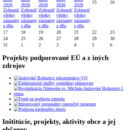
15
16
2026
2026
2026
2026
2026
Zobraziť
Zobraziť
Zobraziť
Zobraziť
Zobraziť
všetky
všetky
všetky
všetky
všetky
záznamy
záznamy
záznamy
záznamy
záznamy
z dňa
z dňa
z dňa
z dňa
z dňa
17
18
19
20
21
22
23
24
25
26
27
28
29
30
31
1
2
3
4
5
6
Projekty podporované EÚ a z iných
zdrojov
Inštitúcie, projekty, aktivity obce a jej
občanov