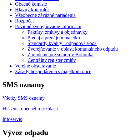
Obecné komisie
Hlavný kontrolór
Všeobecne záväzné nariadenia
Rozpočet
Povinné zverejňovanie informácií
Faktúry, zmluvy a objednávky
Predaj a prenájom majetku
Štandardy kvality - odpadová voda
Zverejňovanie v oblasti komunálneho odpadu
Zariadenie pre seniorov Bohunka
Centrálny register zmlúv
Verejné obstarávanie
Zásady hospodárenia s majetkom obce
SMS oznamy
Všetky SMS oznamy
Hlásenia obecného rozhlasu
Infoservis
Vývoz odpadu