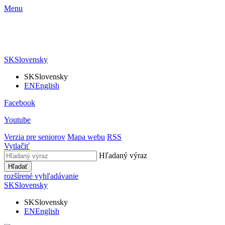
Menu
SK
Slovensky
SK
Slovensky
EN
English
Facebook
Youtube
Verzia pre seniorov
Mapa webu
RSS
Vytlačiť
Hľadaný výraz
Hľadať
rozšírené vyhľadávanie
SK
Slovensky
SK
Slovensky
EN
English