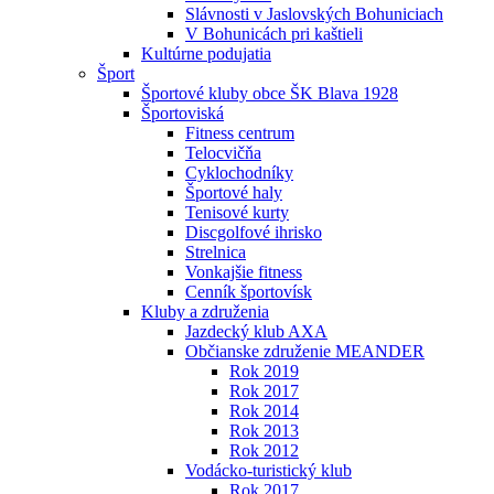
Slávnosti v Jaslovských Bohuniciach
V Bohunicách pri kaštieli
Kultúrne podujatia
Šport
Športové kluby obce ŠK Blava 1928
Športoviská
Fitness centrum
Telocvičňa
Cyklochodníky
Športové haly
Tenisové kurty
Discgolfové ihrisko
Strelnica
Vonkajšie fitness
Cenník športovísk
Kluby a združenia
Jazdecký klub AXA
Občianske združenie MEANDER
Rok 2019
Rok 2017
Rok 2014
Rok 2013
Rok 2012
Vodácko-turistický klub
Rok 2017