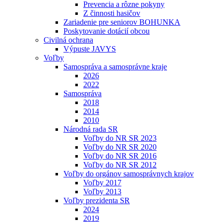
Prevencia a rôzne pokyny
Z činnosti hasičov
Zariadenie pre seniorov BOHUNKA
Poskytovanie dotácií obcou
Civilná ochrana
Výpuste JAVYS
Voľby
Samospráva a samosprávne kraje
2026
2022
Samospráva
2018
2014
2010
Národná rada SR
Voľby do NR SR 2023
Voľby do NR SR 2020
Voľby do NR SR 2016
Voľby do NR SR 2012
Voľby do orgánov samosprávnych krajov
Voľby 2017
Voľby 2013
Voľby prezidenta SR
2024
2019