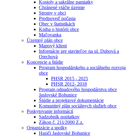
Kostoly a sakrálne pamiatky
Chránené vtáčie územie
Stromy v obci
Predpoveď počasia
Obec v štatistikách
Kniha o histórii obce
Maľovanka
Územný plán obce
Mapový klient
Informácie pre staviteľov na ul. Dubová a
Orechová
Koncepcie a štúdie
Program hospodárskeho a sociálneho rozvoja
obce
PHSR 2015 - 2025
PHSR 2012- 2018
Program odpadového hospodárstva obce
Jaslovské Bohunice
Štúdie a projektové dokumentácie
Komunitný plán sociálnych služieb obce
Poskytovanie informácií
Sadzobník poplatkov
Zákon č. 211⁄2000 Z.z.
Organizácie a spolky
Hasiči Jaslovské Bohunice