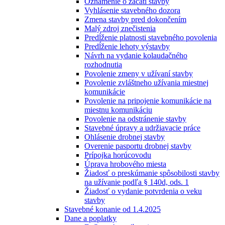
Oznámenie o začatí stavby
Vyhlásenie stavebného dozora
Zmena stavby pred dokončením
Malý zdroj znečistenia
Predĺženie platnosti stavebného povolenia
Predĺženie lehoty výstavby
Návrh na vydanie kolaudačného
rozhodnutia
Povolenie zmeny v užívaní stavby
Povolenie zvláštneho užívania miestnej
komunikácie
Povolenie na pripojenie komunikácie na
miestnu komunikáciu
Povolenie na odstránenie stavby
Stavebné úpravy a udržiavacie práce
Ohlásenie drobnej stavby
Overenie pasportu drobnej stavby
Prípojka horúcovodu
Úprava hrobového miesta
Žiadosť o preskúmanie spôsobilosti stavby
na užívanie podľa § 140d, ods. 1
Žiadosť o vydanie potvrdenia o veku
stavby
Stavebné konanie od 1.4.2025
Dane a poplatky