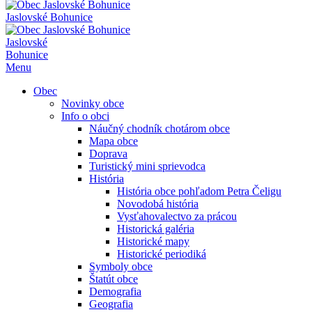
Jaslovské Bohunice
Jaslovské
Bohunice
Menu
Obec
Novinky obce
Info o obci
Náučný chodník chotárom obce
Mapa obce
Doprava
Turistický mini sprievodca
História
História obce pohľadom Petra Čeligu
Novodobá história
Vysťahovalectvo za prácou
Historická galéria
Historické mapy
Historické periodiká
Symboly obce
Štatút obce
Demografia
Geografia