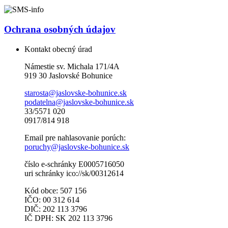
Ochrana osobných údajov
Kontakt obecný úrad
Námestie sv. Michala 171/4A
919 30 Jaslovské Bohunice
starosta@jaslovske-bohunice.sk
podatelna@jaslovske-bohunice.sk
33/5571 020
0917/814 918
Email pre nahlasovanie porúch:
poruchy@jaslovske-bohunice.sk
číslo e-schránky E0005716050
uri schránky ico://sk/00312614
Kód obce: 507 156
IČO: 00 312 614
DIČ: 202 113 3796
IČ DPH: SK 202 113 3796