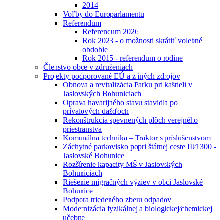
2014
Voľby do Europarlamentu
Referendum
Referendum 2026
Rok 2023 - o možnosti skrátiť volebné
obdobie
Rok 2015 - referendum o rodine
Členstvo obce v združeniach
Projekty podporované EÚ a z iných zdrojov
Obnova a revitalizácia Parku pri kaštieli v
Jaslovských Bohuniciach
Oprava havarijného stavu stavidla po
prívalových dažďoch
Rekonštrukcia spevnených plôch verejného
priestranstva
Komunálna technika – Traktor s príslušenstvom
Záchytné parkovisko popri štátnej ceste III⁄1300 -
Jaslovské Bohunice
Rozšírenie kapacity MŠ v Jaslovských
Bohuniciach
Riešenie migračných výziev v obci Jaslovské
Bohunice
Podpora triedeného zberu odpadov
Modernizácia fyzikálnej a biologickej⁄chemickej
učebne