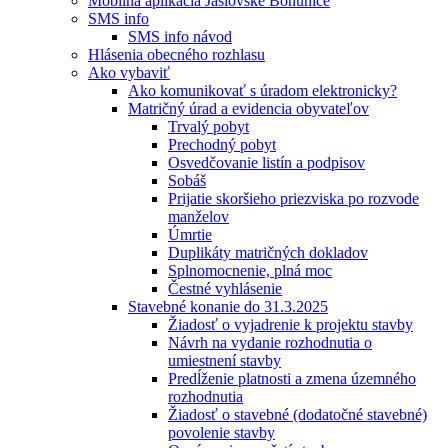
Mobilná aplikácia Jaslovské Bohunice
SMS info
SMS info návod
Hlásenia obecného rozhlasu
Ako vybaviť
Ako komunikovať s úradom elektronicky?
Matričný úrad a evidencia obyvateľov
Trvalý pobyt
Prechodný pobyt
Osvedčovanie listín a podpisov
Sobáš
Prijatie skoršieho priezviska po rozvode
manželov
Úmrtie
Duplikáty matričných dokladov
Splnomocnenie, plná moc
Čestné vyhlásenie
Stavebné konanie do 31.3.2025
Žiadosť o vyjadrenie k projektu stavby
Návrh na vydanie rozhodnutia o
umiestnení stavby
Predĺženie platnosti a zmena územného
rozhodnutia
Žiadosť o stavebné (dodatočné stavebné)
povolenie stavby