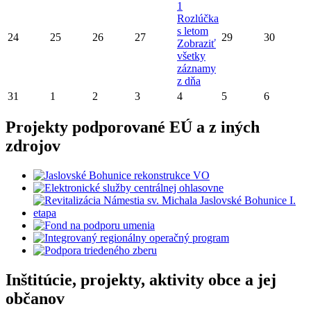
1
Rozlúčka
s letom
24
25
26
27
29
30
Zobraziť
všetky
záznamy
z dňa
31
1
2
3
4
5
6
Projekty podporované EÚ a z iných
zdrojov
Inštitúcie, projekty, aktivity obce a jej
občanov