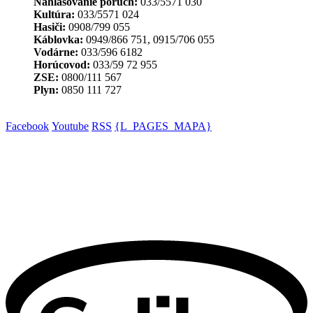
Nahlasovanie porúch:
033/5571 030
Kultúra:
033/5571 024
Hasiči:
0908/799 055
Káblovka:
0949/866 751, 0915/706 055
Vodárne:
033/596 6182
Horúcovod:
033/59 72 955
ZSE:
0800/111 567
Plyn:
0850 111 727
Facebook
Youtube
RSS
{L_PAGES_MAPA}