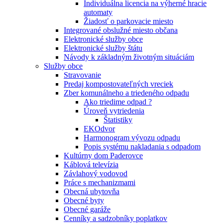
Individuálna licencia na výherné hracie
automaty
Žiadosť o parkovacie miesto
Integrované obslužné miesto občana
Elektronické služby obce
Elektronické služby štátu
Návody k základným životným situáciám
Služby obce
Stravovanie
Predaj kompostovateľných vreciek
Zber komunálneho a triedeného odpadu
Ako triedime odpad ?
Úroveň vytriedenia
Štatistiky
EKOdvor
Harmonogram vývozu odpadu
Popis systému nakladania s odpadom
Kultúrny dom Paderovce
Káblová televízia
Závlahový vodovod
Práce s mechanizmami
Obecná ubytovňa
Obecné byty
Obecné garáže
Cenníky a sadzobníky poplatkov