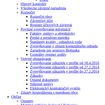
Hlavný kontrolór
Všeobecne záväzné nariadenia
Rozpočet
Rozpočet obce
Záverečný účet
Register účtovných závierok
Povinné zverejňovanie informácií
Faktúry, zmluvy a objednávky
Predaj a prenájom majetku
Štandardy kvality - odpadová voda
Zverejňovanie v oblasti komunálneho odpadu
Zariadenie pre seniorov Bohunka
Centrálny register zmlúv
Verejné obstarávanie
Zverejňovanie zákaziek v profile od 18.4.2016
Zverejňovanie zákaziek v profile od 27.2.2014
Zverejňovanie zákaziek v profile do 27.2.2014
Zákazky
Ostatné dokumenty
Súhrnné správy
Elektronický kontraktačný systém
Zásady hospodárenia s majetkom obce
Občan
Oznamy