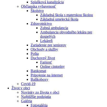
Splašková kanalizácia
Občianska vybavenosť
Školstvo
Základná škola s materskou školou
Základná umelecká škola
Zdravotníctvo
Zubná ambulancia
Ambulancia obvodného lekára pre
dospelých
Lekáreň
Zariadenie pre seniorov
Obchody a služby
Pošta
Duchovný život
Farnosť
Online cintoríny
Bankomat
Pripojenie na internet
Balíkoboxy
Covid-19
Život v obci
Novinky zo života v obci
Najbližšie podujatia
Galéria
Fotogaléria