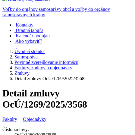
Voľby do orgánov samosprávy obcí a voľby do orgánov
samosprávnych krajov
Kontakty
Úradná tabuľa
Kalendár podujatí
Ako vybaviť?
Úvodná stránka
Samospráva
Povinné zverejňovanie informácií
Faktúry, zmluvy a objednávky
Zmluvy
Detail zmluvy OcÚ/1269/2025/3568
Detail zmluvy
OcÚ/1269/2025/3568
Faktúry
|
Objednávky
Číslo zmluvy:
OcÚ/1269/2025/3568