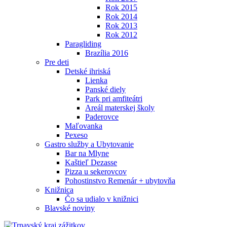
Rok 2015
Rok 2014
Rok 2013
Rok 2012
Paragliding
Brazília 2016
Pre deti
Detské ihriská
Lienka
Panské diely
Park pri amfiteátri
Areál materskej školy
Paderovce
Maľovanka
Pexeso
Gastro služby a Ubytovanie
Bar na Mlyne
Kaštieľ Dezasse
Pizza u sekerovcov
Pohostinstvo Remenár + ubytovňa
Knižnica
Čo sa udialo v knižnici
Blavské noviny