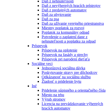
Daň z nehnuteľnosti
Daň z nevýherných hracích prístrojov
Daň z predajných automatov
Daň za ubytovanie
Daň za psa
Daň za užívanie verejného priestranstva
Miestny poplatok za rozvoj
Poplatok za komunálny odpad
Potvrdenie o zaplatení dane z
nehnuteľnosti a poplatku za odpad
Príspevok
Príspevok na oplotenie
Príspevok na fasády a strechy
Príspevok pri narodení dieťaťa
Sociálne veci
Jednorázová sociálna dávka
Poskytovanie stravy pre dôchodcov
Odkázanosť na sociálnu službu
Žiadosť o pridelenie bytu
Iné
Pridelenie súpisného a orientačného čísla
Miesto na trhu
Výrub stromov
Licencia na prevádzkovanie výherných
hracích automatov