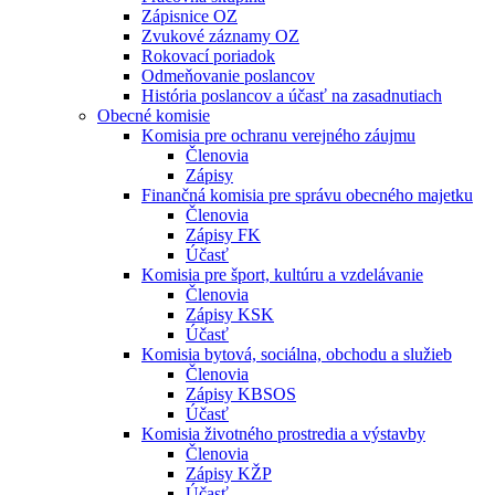
Zápisnice OZ
Zvukové záznamy OZ
Rokovací poriadok
Odmeňovanie poslancov
História poslancov a účasť na zasadnutiach
Obecné komisie
Komisia pre ochranu verejného záujmu
Členovia
Zápisy
Finančná komisia pre správu obecného majetku
Členovia
Zápisy FK
Účasť
Komisia pre šport, kultúru a vzdelávanie
Členovia
Zápisy KSK
Účasť
Komisia bytová, sociálna, obchodu a služieb
Členovia
Zápisy KBSOS
Účasť
Komisia životného prostredia a výstavby
Členovia
Zápisy KŽP
Účasť