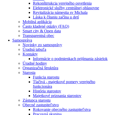
Rekonštrrukcia verejného osvetlenia
Elektronické služby centrálnej ohlasovne
Revitalizácia námestia sv Michala
Láska k čítaniu začína u detí
Mobilná aplikácia
Často kladené otázky (FAQ)
Smart city & Open data
Transparentná obec
Samospráva
Novinky zo samosprávy
Úradná tabuľa
Kontakty
Informácie o podmienkach prijímania zásielok
Úradné hodiny
Organizačná štruktúra
Starosta
Funkcia starostu
Tlačivá - majetkové pomery verejného
funkcionára
História starostov
Majetkové priznania starostov
Zástupca starostu
Obecné zastupiteľstvo
Rokovanie obecného zastupiteľstva
Pracovná skupina