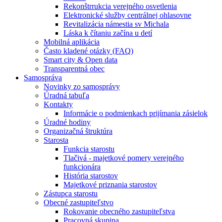
Rekonštrrukcia verejného osvetlenia
Elektronické služby centrálnej ohlasovne
Revitalizácia námestia sv Michala
Láska k čítaniu začína u detí
Mobilná aplikácia
Často kladené otázky (FAQ)
Smart city & Open data
Transparentná obec
Samospráva
Novinky zo samosprávy
Úradná tabuľa
Kontakty
Informácie o podmienkach prijímania zásielok
Úradné hodiny
Organizačná štruktúra
Starosta
Funkcia starostu
Tlačivá - majetkové pomery verejného
funkcionára
História starostov
Majetkové priznania starostov
Zástupca starostu
Obecné zastupiteľstvo
Rokovanie obecného zastupiteľstva
Pracovná skupina