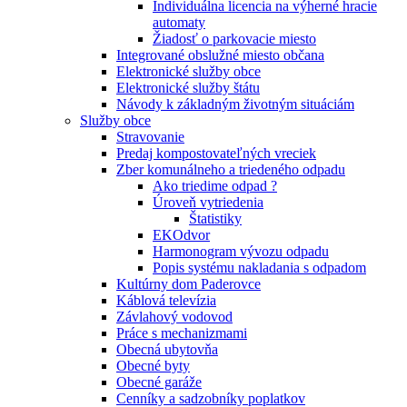
Individuálna licencia na výherné hracie
automaty
Žiadosť o parkovacie miesto
Integrované obslužné miesto občana
Elektronické služby obce
Elektronické služby štátu
Návody k základným životným situáciám
Služby obce
Stravovanie
Predaj kompostovateľných vreciek
Zber komunálneho a triedeného odpadu
Ako triedime odpad ?
Úroveň vytriedenia
Štatistiky
EKOdvor
Harmonogram vývozu odpadu
Popis systému nakladania s odpadom
Kultúrny dom Paderovce
Káblová televízia
Závlahový vodovod
Práce s mechanizmami
Obecná ubytovňa
Obecné byty
Obecné garáže
Cenníky a sadzobníky poplatkov