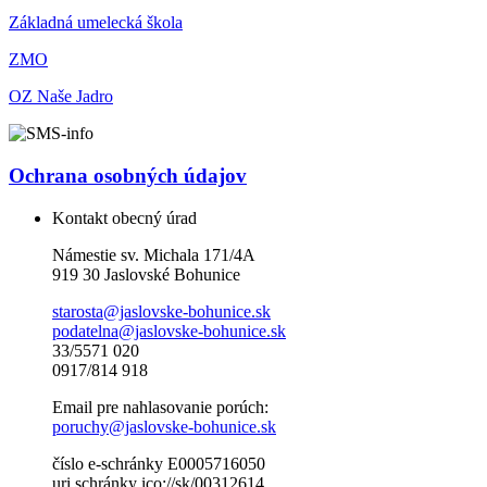
Základná umelecká škola
ZMO
OZ Naše Jadro
Ochrana osobných údajov
Kontakt obecný úrad
Námestie sv. Michala 171/4A
919 30 Jaslovské Bohunice
starosta@jaslovske-bohunice.sk
podatelna@jaslovske-bohunice.sk
33/5571 020
0917/814 918
Email pre nahlasovanie porúch:
poruchy@jaslovske-bohunice.sk
číslo e-schránky E0005716050
uri schránky ico://sk/00312614