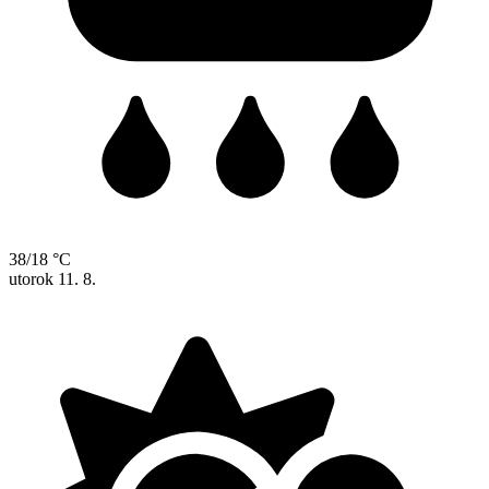
38/18 °C
utorok
11. 8.