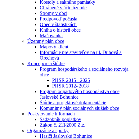
Kostoly a sakrálne pamiatky
Chránené vtáčie územie
Stromy v obci
Predpoveď počasia
Obec v štatistikách
Kniha o histórii obce
Maľovanka
Územný plán obce
Mapový klient
Informácie pre staviteľov na ul. Dubová a
Orechová
Koncepcie a štúdie
Program hospodárskeho a sociálneho rozvoja
obce
PHSR 2015 - 2025
PHSR 2012- 2018
Program odpadového hospodárstva obce
Jaslovské Bohunice
Štúdie a projektové dokumentácie
Komunitný plán sociálnych služieb obce
Poskytovanie informácií
Sadzobník poplatkov
Zákon č. 211⁄2000 Z.z.
Organizácie a spolky
Hasiči Jaslovské Bohunice