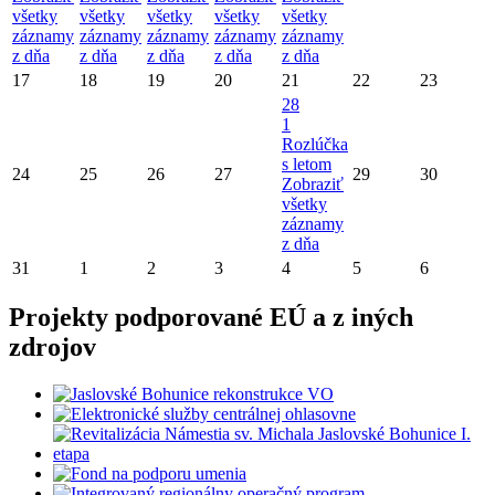
všetky
všetky
všetky
všetky
všetky
záznamy
záznamy
záznamy
záznamy
záznamy
z dňa
z dňa
z dňa
z dňa
z dňa
17
18
19
20
21
22
23
28
1
Rozlúčka
s letom
24
25
26
27
29
30
Zobraziť
všetky
záznamy
z dňa
31
1
2
3
4
5
6
Projekty podporované EÚ a z iných
zdrojov