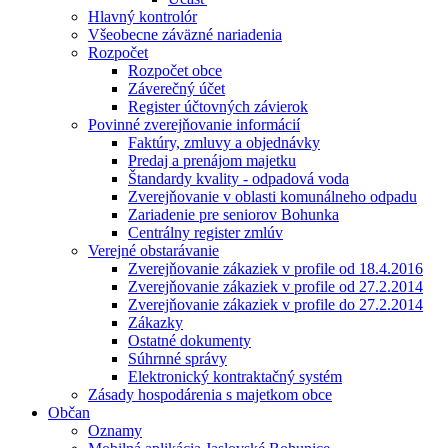
Hlavný kontrolór
Všeobecne záväzné nariadenia
Rozpočet
Rozpočet obce
Záverečný účet
Register účtovných závierok
Povinné zverejňovanie informácií
Faktúry, zmluvy a objednávky
Predaj a prenájom majetku
Štandardy kvality - odpadová voda
Zverejňovanie v oblasti komunálneho odpadu
Zariadenie pre seniorov Bohunka
Centrálny register zmlúv
Verejné obstarávanie
Zverejňovanie zákaziek v profile od 18.4.2016
Zverejňovanie zákaziek v profile od 27.2.2014
Zverejňovanie zákaziek v profile do 27.2.2014
Zákazky
Ostatné dokumenty
Súhrnné správy
Elektronický kontraktačný systém
Zásady hospodárenia s majetkom obce
Občan
Oznamy