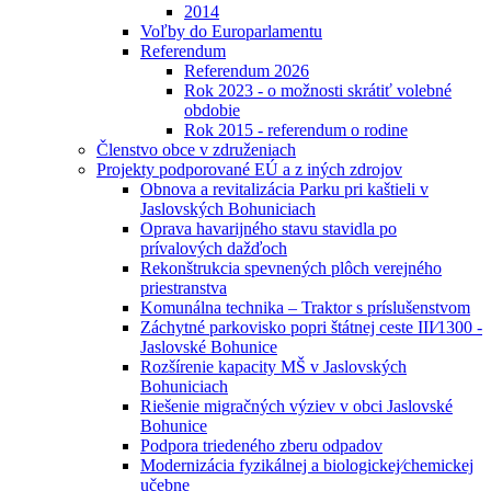
2014
Voľby do Europarlamentu
Referendum
Referendum 2026
Rok 2023 - o možnosti skrátiť volebné
obdobie
Rok 2015 - referendum o rodine
Členstvo obce v združeniach
Projekty podporované EÚ a z iných zdrojov
Obnova a revitalizácia Parku pri kaštieli v
Jaslovských Bohuniciach
Oprava havarijného stavu stavidla po
prívalových dažďoch
Rekonštrukcia spevnených plôch verejného
priestranstva
Komunálna technika – Traktor s príslušenstvom
Záchytné parkovisko popri štátnej ceste III⁄1300 -
Jaslovské Bohunice
Rozšírenie kapacity MŠ v Jaslovských
Bohuniciach
Riešenie migračných výziev v obci Jaslovské
Bohunice
Podpora triedeného zberu odpadov
Modernizácia fyzikálnej a biologickej⁄chemickej
učebne