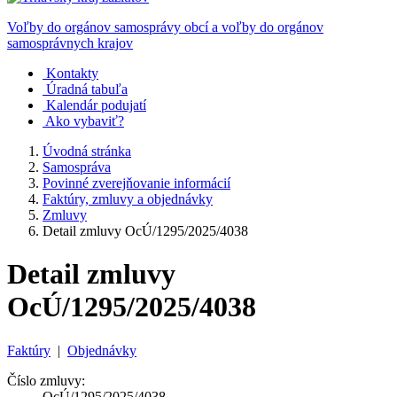
Voľby do orgánov samosprávy obcí a voľby do orgánov
samosprávnych krajov
Kontakty
Úradná tabuľa
Kalendár podujatí
Ako vybaviť?
Úvodná stránka
Samospráva
Povinné zverejňovanie informácií
Faktúry, zmluvy a objednávky
Zmluvy
Detail zmluvy OcÚ/1295/2025/4038
Detail zmluvy
OcÚ/1295/2025/4038
Faktúry
|
Objednávky
Číslo zmluvy:
OcÚ/1295/2025/4038