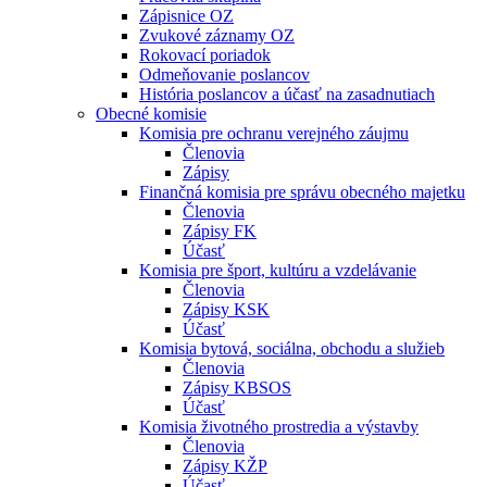
Zápisnice OZ
Zvukové záznamy OZ
Rokovací poriadok
Odmeňovanie poslancov
História poslancov a účasť na zasadnutiach
Obecné komisie
Komisia pre ochranu verejného záujmu
Členovia
Zápisy
Finančná komisia pre správu obecného majetku
Členovia
Zápisy FK
Účasť
Komisia pre šport, kultúru a vzdelávanie
Členovia
Zápisy KSK
Účasť
Komisia bytová, sociálna, obchodu a služieb
Členovia
Zápisy KBSOS
Účasť
Komisia životného prostredia a výstavby
Členovia
Zápisy KŽP
Účasť