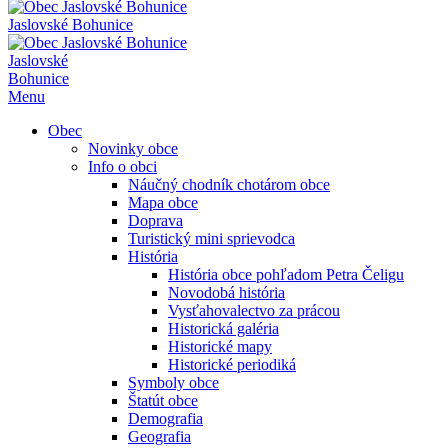
Jaslovské Bohunice
Jaslovské
Bohunice
Menu
Obec
Novinky obce
Info o obci
Náučný chodník chotárom obce
Mapa obce
Doprava
Turistický mini sprievodca
História
História obce pohľadom Petra Čeligu
Novodobá história
Vysťahovalectvo za prácou
Historická galéria
Historické mapy
Historické periodiká
Symboly obce
Štatút obce
Demografia
Geografia