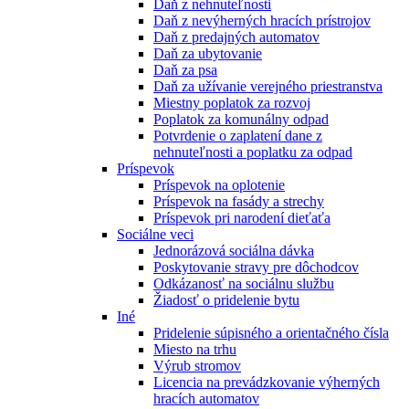
Daň z nehnuteľnosti
Daň z nevýherných hracích prístrojov
Daň z predajných automatov
Daň za ubytovanie
Daň za psa
Daň za užívanie verejného priestranstva
Miestny poplatok za rozvoj
Poplatok za komunálny odpad
Potvrdenie o zaplatení dane z
nehnuteľnosti a poplatku za odpad
Príspevok
Príspevok na oplotenie
Príspevok na fasády a strechy
Príspevok pri narodení dieťaťa
Sociálne veci
Jednorázová sociálna dávka
Poskytovanie stravy pre dôchodcov
Odkázanosť na sociálnu službu
Žiadosť o pridelenie bytu
Iné
Pridelenie súpisného a orientačného čísla
Miesto na trhu
Výrub stromov
Licencia na prevádzkovanie výherných
hracích automatov