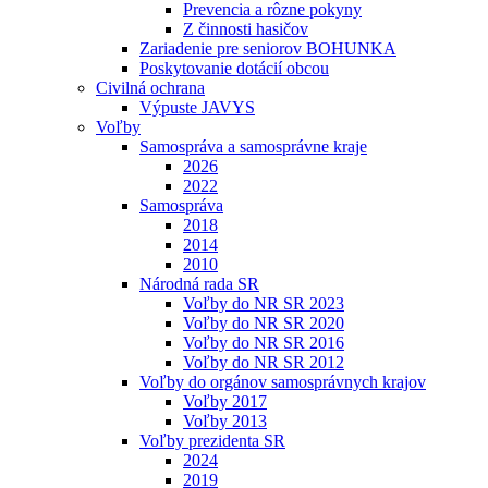
Prevencia a rôzne pokyny
Z činnosti hasičov
Zariadenie pre seniorov BOHUNKA
Poskytovanie dotácií obcou
Civilná ochrana
Výpuste JAVYS
Voľby
Samospráva a samosprávne kraje
2026
2022
Samospráva
2018
2014
2010
Národná rada SR
Voľby do NR SR 2023
Voľby do NR SR 2020
Voľby do NR SR 2016
Voľby do NR SR 2012
Voľby do orgánov samosprávnych krajov
Voľby 2017
Voľby 2013
Voľby prezidenta SR
2024
2019