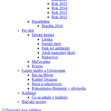
Rok 2015
Rok 2014
Rok 2013
Rok 2012
Paragliding
Brazília 2016
Pre deti
Detské ihriská
Lienka
Panské diely
Park pri amfiteátri
Areál materskej školy
Paderovce
Maľovanka
Pexeso
Gastro služby a Ubytovanie
Bar na Mlyne
Kaštieľ Dezasse
Pizza u sekerovcov
Pohostinstvo Remenár + ubytovňa
Knižnica
Čo sa udialo v knižnici
Blavské noviny