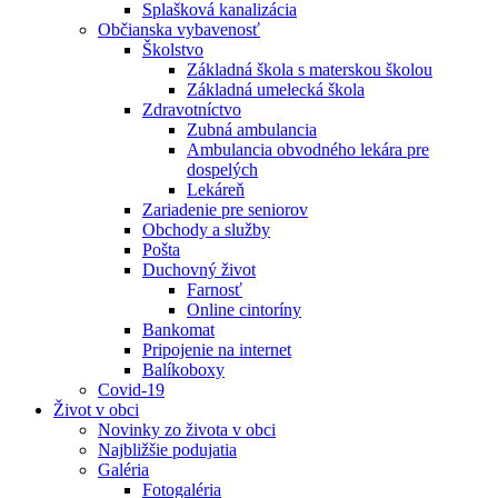
Splašková kanalizácia
Občianska vybavenosť
Školstvo
Základná škola s materskou školou
Základná umelecká škola
Zdravotníctvo
Zubná ambulancia
Ambulancia obvodného lekára pre
dospelých
Lekáreň
Zariadenie pre seniorov
Obchody a služby
Pošta
Duchovný život
Farnosť
Online cintoríny
Bankomat
Pripojenie na internet
Balíkoboxy
Covid-19
Život v obci
Novinky zo života v obci
Najbližšie podujatia
Galéria
Fotogaléria