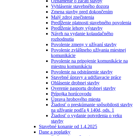
Oznámenie o začatí stavby
Vyhlásenie stavebného dozora
Zmena stavby pred dokončením
Malý zdroj znečistenia
Predĺženie platnosti stavebného povolenia
Predĺženie lehoty výstavby
Návrh na vydanie kolaudačného
rozhodnutia
Povolenie zmeny v užívaní stavby
Povolenie zvláštneho užívania miestnej
komunikácie
Povolenie na pripojenie komunikácie na
miestnu komunikáciu
Povolenie na odstránenie stavby
Stavebné úpravy a udržiavacie práce
Ohlásenie drobnej stavby
Overenie pasportu drobnej stavby
Prípojka horúcovodu
Úprava hrobového miesta
Žiadosť o preskúmanie spôsobilosti stavby
na užívanie podľa § 140d, ods. 1
Žiadosť o vydanie potvrdenia o veku
stavby
Stavebné konanie od 1.4.2025
Dane a poplatky