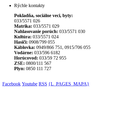
Rýchle kontakty
Pokladňa, sociálne veci, byty:
033/5571 026
Matrika:
033/5571 029
Nahlasovanie porúch:
033/5571 030
Kultúra:
033/5571 024
Hasiči:
0908/799 055
Káblovka:
0949/866 751, 0915/706 055
Vodárne:
033/596 6182
Horúcovod:
033/59 72 955
ZSE:
0800/111 567
Plyn:
0850 111 727
Facebook
Youtube
RSS
{L_PAGES_MAPA}