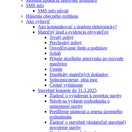
Mobilná aplikácia Jaslovské Bohunice
SMS info
SMS info návod
Hlásenia obecného rozhlasu
Ako vybaviť
Ako komunikovať s úradom elektronicky?
Matričný úrad a evidencia obyvateľov
Trvalý pobyt
Prechodný pobyt
Osvedčovanie listín a podpisov
Sobáš
Prijatie skoršieho priezviska po rozvode
manželov
Úmrtie
Duplikáty matričných dokladov
Splnomocnenie, plná moc
Čestné vyhlásenie
Stavebné konanie do 31.3.2025
Žiadosť o vyjadrenie k projektu stavby
Návrh na vydanie rozhodnutia o
umiestnení stavby
Predĺženie platnosti a zmena územného
rozhodnutia
Žiadosť o stavebné (dodatočné stavebné)
povolenie stavby