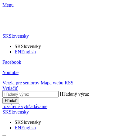
Menu
SK
Slovensky
SK
Slovensky
EN
English
Facebook
Youtube
Verzia pre seniorov
Mapa webu
RSS
Vytlačiť
Hľadaný výraz
Hľadať
rozšírené vyhľadávanie
SK
Slovensky
SK
Slovensky
EN
English