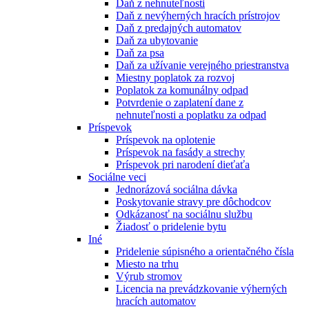
Daň z nehnuteľnosti
Daň z nevýherných hracích prístrojov
Daň z predajných automatov
Daň za ubytovanie
Daň za psa
Daň za užívanie verejného priestranstva
Miestny poplatok za rozvoj
Poplatok za komunálny odpad
Potvrdenie o zaplatení dane z
nehnuteľnosti a poplatku za odpad
Príspevok
Príspevok na oplotenie
Príspevok na fasády a strechy
Príspevok pri narodení dieťaťa
Sociálne veci
Jednorázová sociálna dávka
Poskytovanie stravy pre dôchodcov
Odkázanosť na sociálnu službu
Žiadosť o pridelenie bytu
Iné
Pridelenie súpisného a orientačného čísla
Miesto na trhu
Výrub stromov
Licencia na prevádzkovanie výherných
hracích automatov