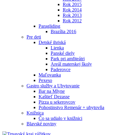
Rok 2015
Rok 2014
Rok 2013
Rok 2012
Paragliding
Brazília 2016
Pre deti
Detské ihriská
Lienka
Panské diely
Park pri amfiteátri
Areál materskej školy
Paderovce
Maľovanka
Pexeso
Gastro služby a Ubytovanie
Bar na Mlyne
Kaštieľ Dezasse
Pizza u sekerovcov
Pohostinstvo Remenár + ubytovňa
Knižnica
Čo sa udialo v knižnici
Blavské noviny