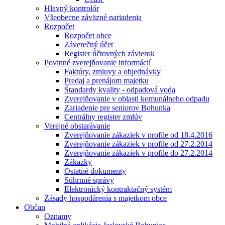
Hlavný kontrolór
Všeobecne záväzné nariadenia
Rozpočet
Rozpočet obce
Záverečný účet
Register účtovných závierok
Povinné zverejňovanie informácií
Faktúry, zmluvy a objednávky
Predaj a prenájom majetku
Štandardy kvality - odpadová voda
Zverejňovanie v oblasti komunálneho odpadu
Zariadenie pre seniorov Bohunka
Centrálny register zmlúv
Verejné obstarávanie
Zverejňovanie zákaziek v profile od 18.4.2016
Zverejňovanie zákaziek v profile od 27.2.2014
Zverejňovanie zákaziek v profile do 27.2.2014
Zákazky
Ostatné dokumenty
Súhrnné správy
Elektronický kontraktačný systém
Zásady hospodárenia s majetkom obce
Občan
Oznamy