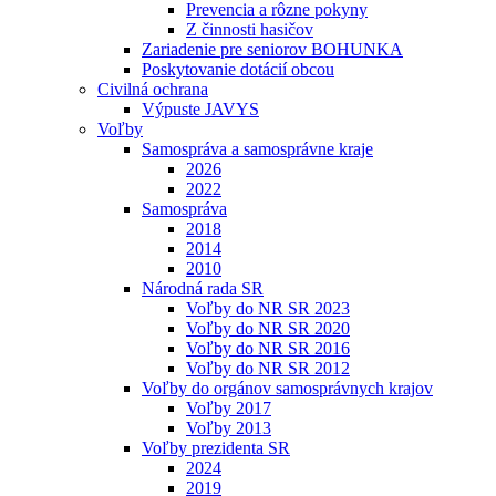
Prevencia a rôzne pokyny
Z činnosti hasičov
Zariadenie pre seniorov BOHUNKA
Poskytovanie dotácií obcou
Civilná ochrana
Výpuste JAVYS
Voľby
Samospráva a samosprávne kraje
2026
2022
Samospráva
2018
2014
2010
Národná rada SR
Voľby do NR SR 2023
Voľby do NR SR 2020
Voľby do NR SR 2016
Voľby do NR SR 2012
Voľby do orgánov samosprávnych krajov
Voľby 2017
Voľby 2013
Voľby prezidenta SR
2024
2019