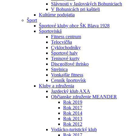
Slávnosti v Jaslovských Bohuniciach
V Bohunicách pri kaštieli
Kultúrne podujatia
Šport
Športové kluby obce ŠK Blava 1928
Športoviská
Fitness centrum
Telocvičňa
Cyklochodníky
Športové haly
Tenisové kurty
Discgolfové ihrisko
Strelnica
Vonkajšie fitness
Cenník športovísk
Kluby a združenia
Jazdecký klub AXA
Občianske združenie MEANDER
Rok 2019
Rok 2017
Rok 2014
Rok 2013
Rok 2012
Vodácko-turistický klub
Rok 2017