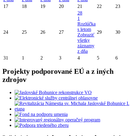
17
18
19
20
21
22
23
28
1
Rozlúčka
s letom
24
25
26
27
29
30
Zobraziť
všetky
záznamy
z dňa
31
1
2
3
4
5
6
Projekty podporované EÚ a z iných
zdrojov