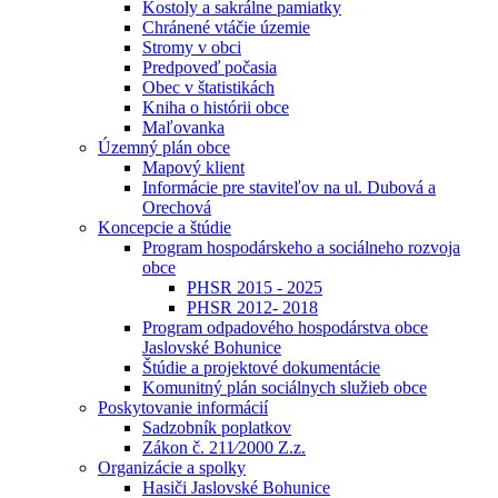
Kostoly a sakrálne pamiatky
Chránené vtáčie územie
Stromy v obci
Predpoveď počasia
Obec v štatistikách
Kniha o histórii obce
Maľovanka
Územný plán obce
Mapový klient
Informácie pre staviteľov na ul. Dubová a
Orechová
Koncepcie a štúdie
Program hospodárskeho a sociálneho rozvoja
obce
PHSR 2015 - 2025
PHSR 2012- 2018
Program odpadového hospodárstva obce
Jaslovské Bohunice
Štúdie a projektové dokumentácie
Komunitný plán sociálnych služieb obce
Poskytovanie informácií
Sadzobník poplatkov
Zákon č. 211⁄2000 Z.z.
Organizácie a spolky
Hasiči Jaslovské Bohunice