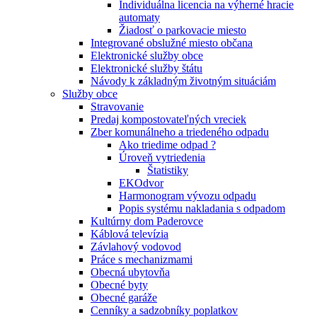
Individuálna licencia na výherné hracie
automaty
Žiadosť o parkovacie miesto
Integrované obslužné miesto občana
Elektronické služby obce
Elektronické služby štátu
Návody k základným životným situáciám
Služby obce
Stravovanie
Predaj kompostovateľných vreciek
Zber komunálneho a triedeného odpadu
Ako triedime odpad ?
Úroveň vytriedenia
Štatistiky
EKOdvor
Harmonogram vývozu odpadu
Popis systému nakladania s odpadom
Kultúrny dom Paderovce
Káblová televízia
Závlahový vodovod
Práce s mechanizmami
Obecná ubytovňa
Obecné byty
Obecné garáže
Cenníky a sadzobníky poplatkov