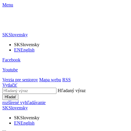
Menu
SK
Slovensky
SK
Slovensky
EN
English
Facebook
Youtube
Verzia pre seniorov
Mapa webu
RSS
Vytlačiť
Hľadaný výraz
Hľadať
rozšírené vyhľadávanie
SK
Slovensky
SK
Slovensky
EN
English