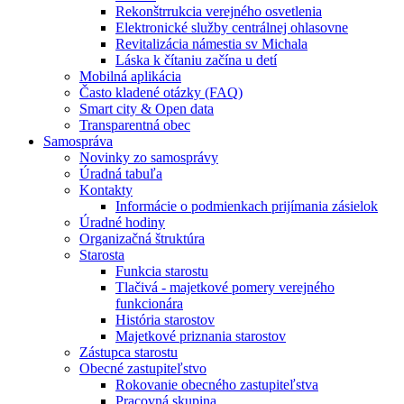
Rekonštrrukcia verejného osvetlenia
Elektronické služby centrálnej ohlasovne
Revitalizácia námestia sv Michala
Láska k čítaniu začína u detí
Mobilná aplikácia
Často kladené otázky (FAQ)
Smart city & Open data
Transparentná obec
Samospráva
Novinky zo samosprávy
Úradná tabuľa
Kontakty
Informácie o podmienkach prijímania zásielok
Úradné hodiny
Organizačná štruktúra
Starosta
Funkcia starostu
Tlačivá - majetkové pomery verejného
funkcionára
História starostov
Majetkové priznania starostov
Zástupca starostu
Obecné zastupiteľstvo
Rokovanie obecného zastupiteľstva
Pracovná skupina