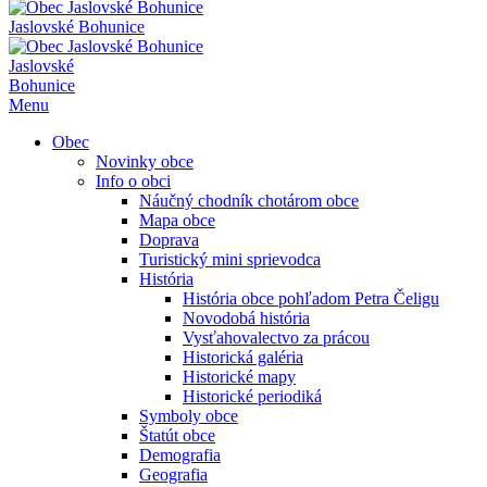
Jaslovské Bohunice
Jaslovské
Bohunice
Menu
Obec
Novinky obce
Info o obci
Náučný chodník chotárom obce
Mapa obce
Doprava
Turistický mini sprievodca
História
História obce pohľadom Petra Čeligu
Novodobá história
Vysťahovalectvo za prácou
Historická galéria
Historické mapy
Historické periodiká
Symboly obce
Štatút obce
Demografia
Geografia