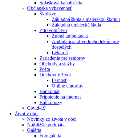
Splašková kanalizácia
Občianska vybavenosť
Školstvo
Základná škola s materskou školou
Základná umelecká škola
Zdravotníctvo
Zubná ambulancia
Ambulancia obvodného lekára pre
dospelých
Lekáreň
Zariadenie pre seniorov
Obchody a služby
Pošta
Duchovný život
Farnosť
Online cintoríny
Bankomat
Pripojenie na internet
Balíkoboxy
Covid-19
Život v obci
Novinky zo života v obci
Najbližšie podujatia
Galéria
Fotogaléria