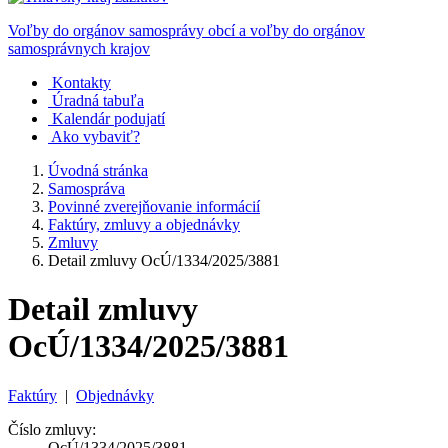
Voľby do orgánov samosprávy obcí a voľby do orgánov
samosprávnych krajov
Kontakty
Úradná tabuľa
Kalendár podujatí
Ako vybaviť?
Úvodná stránka
Samospráva
Povinné zverejňovanie informácií
Faktúry, zmluvy a objednávky
Zmluvy
Detail zmluvy OcÚ/1334/2025/3881
Detail zmluvy
OcÚ/1334/2025/3881
Faktúry
|
Objednávky
Číslo zmluvy:
OcÚ/1334/2025/3881