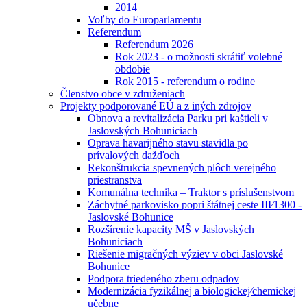
2014
Voľby do Europarlamentu
Referendum
Referendum 2026
Rok 2023 - o možnosti skrátiť volebné
obdobie
Rok 2015 - referendum o rodine
Členstvo obce v združeniach
Projekty podporované EÚ a z iných zdrojov
Obnova a revitalizácia Parku pri kaštieli v
Jaslovských Bohuniciach
Oprava havarijného stavu stavidla po
prívalových dažďoch
Rekonštrukcia spevnených plôch verejného
priestranstva
Komunálna technika – Traktor s príslušenstvom
Záchytné parkovisko popri štátnej ceste III⁄1300 -
Jaslovské Bohunice
Rozšírenie kapacity MŠ v Jaslovských
Bohuniciach
Riešenie migračných výziev v obci Jaslovské
Bohunice
Podpora triedeného zberu odpadov
Modernizácia fyzikálnej a biologickej⁄chemickej
učebne