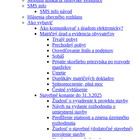
Mobilná aplikácia Jaslovské Bohunice
SMS info
SMS info návod
Hlásenia obecného rozhlasu
Ako vybaviť
Ako komunikovať s úradom elektronicky?
Matričný úrad a evidencia obyvateľov
Trvalý pobyt
Prechodný pobyt
Osvedčovanie listín a podpisov
Sobáš
Prijatie skoršieho priezviska po rozvode
manželov
Úmrtie
Duplikáty matričných dokladov
Splnomocnenie, plná moc
Čestné vyhlásenie
Stavebné konanie do 31.3.2025
Žiadosť o vyjadrenie k projektu stavby
Návrh na vydanie rozhodnutia o
umiestnení stavby
Predĺženie platnosti a zmena územného
rozhodnutia
Žiadosť o stavebné (dodatočné stavebné)
povolenie stavby