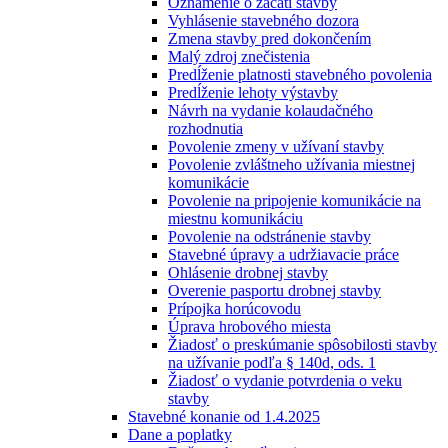
Oznámenie o začatí stavby
Vyhlásenie stavebného dozora
Zmena stavby pred dokončením
Malý zdroj znečistenia
Predĺženie platnosti stavebného povolenia
Predĺženie lehoty výstavby
Návrh na vydanie kolaudačného
rozhodnutia
Povolenie zmeny v užívaní stavby
Povolenie zvláštneho užívania miestnej
komunikácie
Povolenie na pripojenie komunikácie na
miestnu komunikáciu
Povolenie na odstránenie stavby
Stavebné úpravy a udržiavacie práce
Ohlásenie drobnej stavby
Overenie pasportu drobnej stavby
Prípojka horúcovodu
Úprava hrobového miesta
Žiadosť o preskúmanie spôsobilosti stavby
na užívanie podľa § 140d, ods. 1
Žiadosť o vydanie potvrdenia o veku
stavby
Stavebné konanie od 1.4.2025
Dane a poplatky