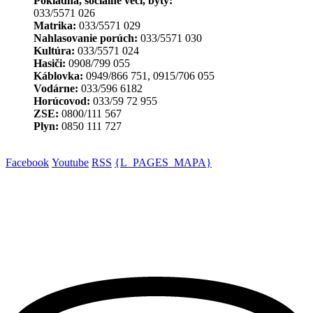
Pokladňa, sociálne veci, byty:
033/5571 026
Matrika:
033/5571 029
Nahlasovanie porúch:
033/5571 030
Kultúra:
033/5571 024
Hasiči:
0908/799 055
Káblovka:
0949/866 751, 0915/706 055
Vodárne:
033/596 6182
Horúcovod:
033/59 72 955
ZSE:
0800/111 567
Plyn:
0850 111 727
Facebook
Youtube
RSS
{L_PAGES_MAPA}