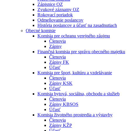
Zápisnice OZ
Zvukové záznamy OZ
Rokovací poriadok
Odmeňovanie poslancov
História poslancov a účasť na zasadnutiach
Obecné komisie
Komisia pre ochranu verejného záujmu
Členovia
Zápisy
Finančná komisia pre správu obecného majetku
Členovia
Zápisy FK
Účasť
Komisia pre šport, kultúru a vzdelávanie
Členovia
Zápisy KSK
Účasť
Komisia bytová, sociálna, obchodu a služieb
Členovia
Zápisy KBSOS
Účasť
Komisia životného prostredia a výstavby
Členovia
Zápisy KŽP
Účasť