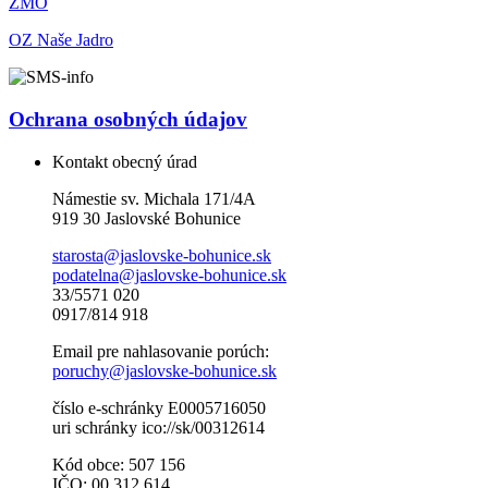
ZMO
OZ Naše Jadro
Ochrana osobných údajov
Kontakt obecný úrad
Námestie sv. Michala 171/4A
919 30 Jaslovské Bohunice
starosta@jaslovske-bohunice.sk
podatelna@jaslovske-bohunice.sk
33/5571 020
0917/814 918
Email pre nahlasovanie porúch:
poruchy@jaslovske-bohunice.sk
číslo e-schránky E0005716050
uri schránky ico://sk/00312614
Kód obce: 507 156
IČO: 00 312 614