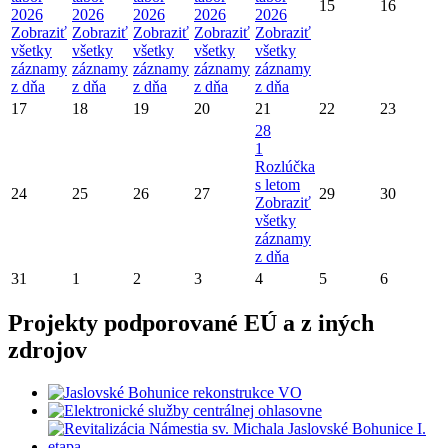
15
16
2026
2026
2026
2026
2026
Zobraziť
Zobraziť
Zobraziť
Zobraziť
Zobraziť
všetky
všetky
všetky
všetky
všetky
záznamy
záznamy
záznamy
záznamy
záznamy
z dňa
z dňa
z dňa
z dňa
z dňa
17
18
19
20
21
22
23
28
1
Rozlúčka
s letom
24
25
26
27
29
30
Zobraziť
všetky
záznamy
z dňa
31
1
2
3
4
5
6
Projekty podporované EÚ a z iných
zdrojov