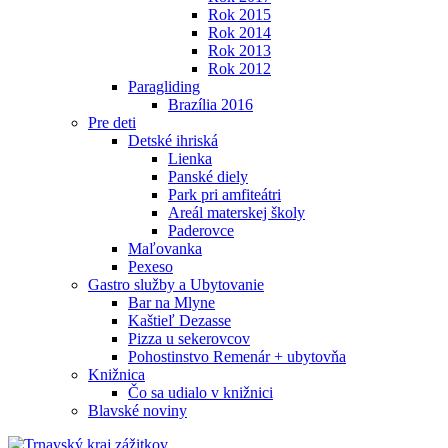
Rok 2015
Rok 2014
Rok 2013
Rok 2012
Paragliding
Brazília 2016
Pre deti
Detské ihriská
Lienka
Panské diely
Park pri amfiteátri
Areál materskej školy
Paderovce
Maľovanka
Pexeso
Gastro služby a Ubytovanie
Bar na Mlyne
Kaštieľ Dezasse
Pizza u sekerovcov
Pohostinstvo Remenár + ubytovňa
Knižnica
Čo sa udialo v knižnici
Blavské noviny