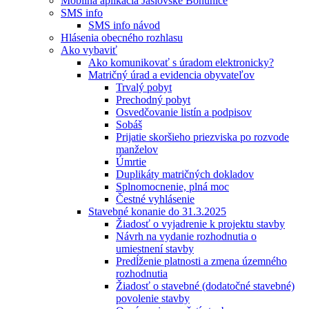
Mobilná aplikácia Jaslovské Bohunice
SMS info
SMS info návod
Hlásenia obecného rozhlasu
Ako vybaviť
Ako komunikovať s úradom elektronicky?
Matričný úrad a evidencia obyvateľov
Trvalý pobyt
Prechodný pobyt
Osvedčovanie listín a podpisov
Sobáš
Prijatie skoršieho priezviska po rozvode
manželov
Úmrtie
Duplikáty matričných dokladov
Splnomocnenie, plná moc
Čestné vyhlásenie
Stavebné konanie do 31.3.2025
Žiadosť o vyjadrenie k projektu stavby
Návrh na vydanie rozhodnutia o
umiestnení stavby
Predĺženie platnosti a zmena územného
rozhodnutia
Žiadosť o stavebné (dodatočné stavebné)
povolenie stavby