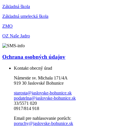
Základná škola
Základná umelecká škola
ZMO
OZ Naše Jadro
Ochrana osobných údajov
Kontakt obecný úrad
Námestie sv. Michala 171/4A
919 30 Jaslovské Bohunice
starosta@jaslovske-bohunice.sk
podatelna@jaslovske-bohunice.sk
33/5571 020
0917/814 918
Email pre nahlasovanie porúch:
poruchy@jaslovske-bohunice.sk