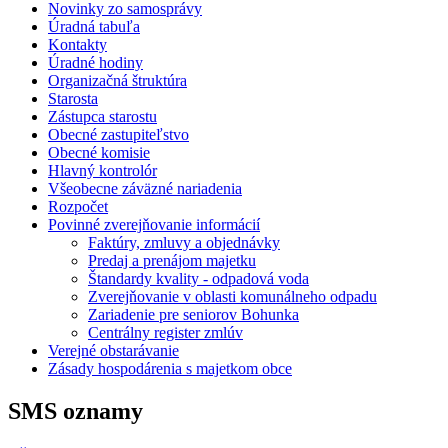
Novinky zo samosprávy
Úradná tabuľa
Kontakty
Úradné hodiny
Organizačná štruktúra
Starosta
Zástupca starostu
Obecné zastupiteľstvo
Obecné komisie
Hlavný kontrolór
Všeobecne záväzné nariadenia
Rozpočet
Povinné zverejňovanie informácií
Faktúry, zmluvy a objednávky
Predaj a prenájom majetku
Štandardy kvality - odpadová voda
Zverejňovanie v oblasti komunálneho odpadu
Zariadenie pre seniorov Bohunka
Centrálny register zmlúv
Verejné obstarávanie
Zásady hospodárenia s majetkom obce
SMS oznamy