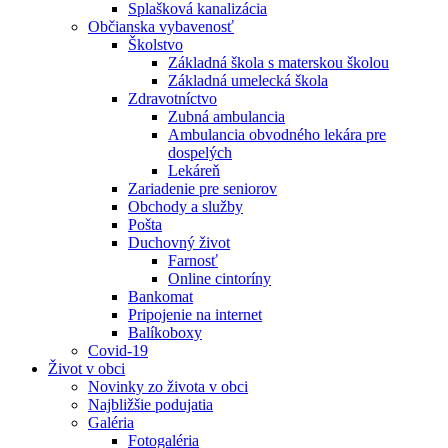
Splašková kanalizácia
Občianska vybavenosť
Školstvo
Základná škola s materskou školou
Základná umelecká škola
Zdravotníctvo
Zubná ambulancia
Ambulancia obvodného lekára pre
dospelých
Lekáreň
Zariadenie pre seniorov
Obchody a služby
Pošta
Duchovný život
Farnosť
Online cintoríny
Bankomat
Pripojenie na internet
Balíkoboxy
Covid-19
Život v obci
Novinky zo života v obci
Najbližšie podujatia
Galéria
Fotogaléria