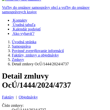
Voľby do orgánov samosprávy obcí a voľby do orgánov
samosprávnych krajov
Kontakty
Úradná tabuľa
Kalendár podujatí
Ako vybaviť?
Úvodná stránka
Samospráva
Povinné zverejňovanie informácií
Faktúry, zmluvy a objednávky
Zmluvy
Detail zmluvy OcÚ/1444/2024/4737
Detail zmluvy
OcÚ/1444/2024/4737
Faktúry
|
Objednávky
Číslo zmluvy:
OcÚ/1444/2024/4737