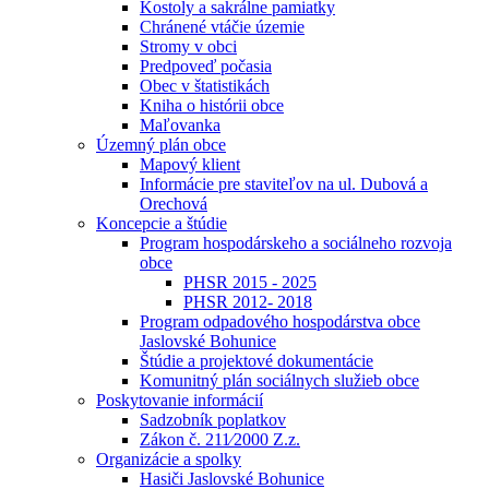
Kostoly a sakrálne pamiatky
Chránené vtáčie územie
Stromy v obci
Predpoveď počasia
Obec v štatistikách
Kniha o histórii obce
Maľovanka
Územný plán obce
Mapový klient
Informácie pre staviteľov na ul. Dubová a
Orechová
Koncepcie a štúdie
Program hospodárskeho a sociálneho rozvoja
obce
PHSR 2015 - 2025
PHSR 2012- 2018
Program odpadového hospodárstva obce
Jaslovské Bohunice
Štúdie a projektové dokumentácie
Komunitný plán sociálnych služieb obce
Poskytovanie informácií
Sadzobník poplatkov
Zákon č. 211⁄2000 Z.z.
Organizácie a spolky
Hasiči Jaslovské Bohunice