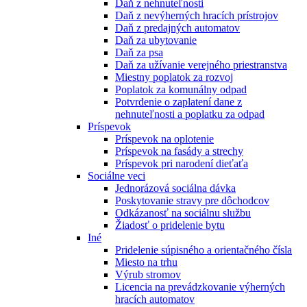
Daň z nehnuteľnosti
Daň z nevýherných hracích prístrojov
Daň z predajných automatov
Daň za ubytovanie
Daň za psa
Daň za užívanie verejného priestranstva
Miestny poplatok za rozvoj
Poplatok za komunálny odpad
Potvrdenie o zaplatení dane z
nehnuteľnosti a poplatku za odpad
Príspevok
Príspevok na oplotenie
Príspevok na fasády a strechy
Príspevok pri narodení dieťaťa
Sociálne veci
Jednorázová sociálna dávka
Poskytovanie stravy pre dôchodcov
Odkázanosť na sociálnu službu
Žiadosť o pridelenie bytu
Iné
Pridelenie súpisného a orientačného čísla
Miesto na trhu
Výrub stromov
Licencia na prevádzkovanie výherných
hracích automatov