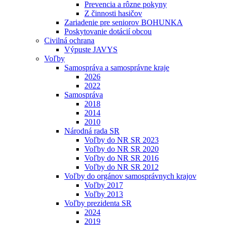
Prevencia a rôzne pokyny
Z činnosti hasičov
Zariadenie pre seniorov BOHUNKA
Poskytovanie dotácií obcou
Civilná ochrana
Výpuste JAVYS
Voľby
Samospráva a samosprávne kraje
2026
2022
Samospráva
2018
2014
2010
Národná rada SR
Voľby do NR SR 2023
Voľby do NR SR 2020
Voľby do NR SR 2016
Voľby do NR SR 2012
Voľby do orgánov samosprávnych krajov
Voľby 2017
Voľby 2013
Voľby prezidenta SR
2024
2019