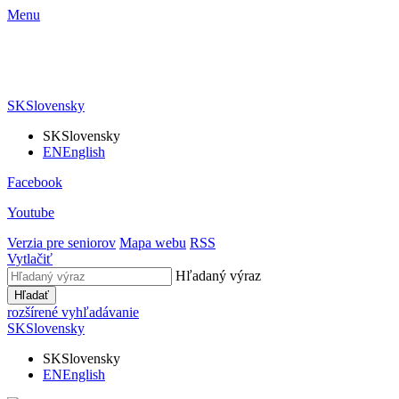
Menu
SK
Slovensky
SK
Slovensky
EN
English
Facebook
Youtube
Verzia pre seniorov
Mapa webu
RSS
Vytlačiť
Hľadaný výraz
Hľadať
rozšírené vyhľadávanie
SK
Slovensky
SK
Slovensky
EN
English