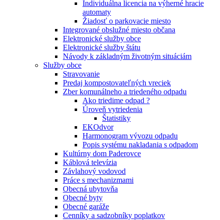
Individuálna licencia na výherné hracie
automaty
Žiadosť o parkovacie miesto
Integrované obslužné miesto občana
Elektronické služby obce
Elektronické služby štátu
Návody k základným životným situáciám
Služby obce
Stravovanie
Predaj kompostovateľných vreciek
Zber komunálneho a triedeného odpadu
Ako triedime odpad ?
Úroveň vytriedenia
Štatistiky
EKOdvor
Harmonogram vývozu odpadu
Popis systému nakladania s odpadom
Kultúrny dom Paderovce
Káblová televízia
Závlahový vodovod
Práce s mechanizmami
Obecná ubytovňa
Obecné byty
Obecné garáže
Cenníky a sadzobníky poplatkov