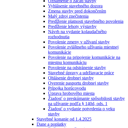
Oznámenie o začatí stavby
Vyhlásenie stavebného dozora
Zmena stavby pred dokončením
Malý zdroj znečistenia
Predĺženie platnosti stavebného povolenia
Predĺženie lehoty výstavby
Návrh na vydanie kolaudačného
rozhodnutia
Povolenie zmeny v užívaní stavby
Povolenie zvláštneho užívania miestnej
komunikácie
Povolenie na pripojenie komunikácie na
miestnu komunikáciu
Povolenie na odstránenie stavby
Stavebné úpravy a udržiavacie práce
Ohlásenie drobnej stavby
Overenie pasportu drobnej stavby
Prípojka horúcovodu
Úprava hrobového miesta
Žiadosť o preskúmanie spôsobilosti stavby
na užívanie podľa § 140d, ods. 1
Žiadosť o vydanie potvrdenia o veku
stavby
Stavebné konanie od 1.4.2025
Dane a poplatky