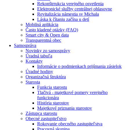
Rekonštrrukcia verejného osvetlenia
Elektronické služby centrálnej ohlasovne
Revitalizácia námestia sv Michala
Láska k čítaniu začína u detí
Mobilná aplikácia
Často kladené otázky (FAQ)
Smart city & Open data
Transparentná obec
Samospráva
Novinky zo samosprávy
Úradná tabuľa
Kontakty
Informácie o podmienkach prijímania zásielok
Úradné hodiny
Organizačná štruktúra
Starosta
Funkcia starostu
Tlačivá - majetkové pomery verejného
funkcionára
História starostov
Majetkové priznania starostov
Zástupca starostu
Obecné zastupiteľstvo
Rokovanie obecného zastupiteľstva
Pracovná skupina