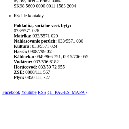
bytový účet – Prima banka
SK98 5600 0000 0011 1583 2004
Rýchle kontakty
Pokladňa, sociálne veci, byty:
033/5571 026
Matrika:
033/5571 029
Nahlasovanie porúch:
033/5571 030
Kultúra:
033/5571 024
Hasiči:
0908/799 055
Káblovka:
0949/866 751, 0915/706 055
Vodárne:
033/596 6182
Horúcovod:
033/59 72 955
ZSE:
0800/111 567
Plyn:
0850 111 727
Facebook
Youtube
RSS
{L_PAGES_MAPA}