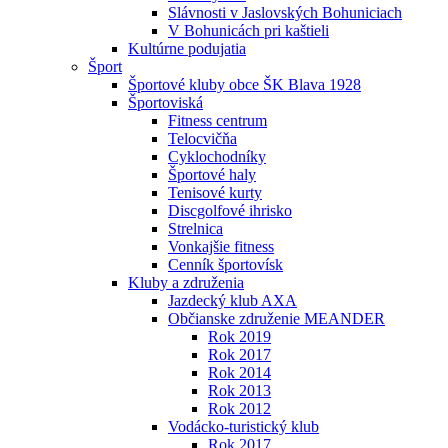
Slávnosti v Jaslovských Bohuniciach
V Bohunicách pri kaštieli
Kultúrne podujatia
Šport
Športové kluby obce ŠK Blava 1928
Športoviská
Fitness centrum
Telocvičňa
Cyklochodníky
Športové haly
Tenisové kurty
Discgolfové ihrisko
Strelnica
Vonkajšie fitness
Cenník športovísk
Kluby a združenia
Jazdecký klub AXA
Občianske združenie MEANDER
Rok 2019
Rok 2017
Rok 2014
Rok 2013
Rok 2012
Vodácko-turistický klub
Rok 2017