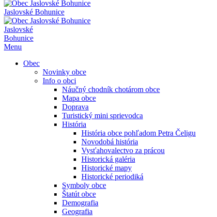
Jaslovské Bohunice
Jaslovské
Bohunice
Menu
Obec
Novinky obce
Info o obci
Náučný chodník chotárom obce
Mapa obce
Doprava
Turistický mini sprievodca
História
História obce pohľadom Petra Čeligu
Novodobá história
Vysťahovalectvo za prácou
Historická galéria
Historické mapy
Historické periodiká
Symboly obce
Štatút obce
Demografia
Geografia