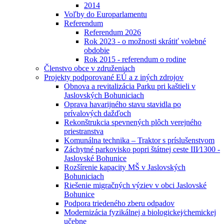
2014
Voľby do Europarlamentu
Referendum
Referendum 2026
Rok 2023 - o možnosti skrátiť volebné
obdobie
Rok 2015 - referendum o rodine
Členstvo obce v združeniach
Projekty podporované EÚ a z iných zdrojov
Obnova a revitalizácia Parku pri kaštieli v
Jaslovských Bohuniciach
Oprava havarijného stavu stavidla po
prívalových dažďoch
Rekonštrukcia spevnených plôch verejného
priestranstva
Komunálna technika – Traktor s príslušenstvom
Záchytné parkovisko popri štátnej ceste III⁄1300 -
Jaslovské Bohunice
Rozšírenie kapacity MŠ v Jaslovských
Bohuniciach
Riešenie migračných výziev v obci Jaslovské
Bohunice
Podpora triedeného zberu odpadov
Modernizácia fyzikálnej a biologickej⁄chemickej
učebne