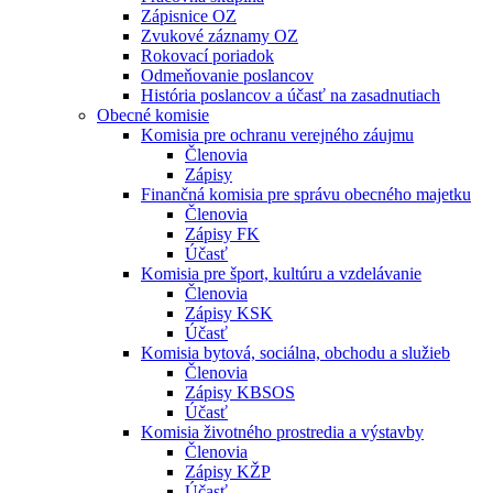
Zápisnice OZ
Zvukové záznamy OZ
Rokovací poriadok
Odmeňovanie poslancov
História poslancov a účasť na zasadnutiach
Obecné komisie
Komisia pre ochranu verejného záujmu
Členovia
Zápisy
Finančná komisia pre správu obecného majetku
Členovia
Zápisy FK
Účasť
Komisia pre šport, kultúru a vzdelávanie
Členovia
Zápisy KSK
Účasť
Komisia bytová, sociálna, obchodu a služieb
Členovia
Zápisy KBSOS
Účasť
Komisia životného prostredia a výstavby
Členovia
Zápisy KŽP
Účasť