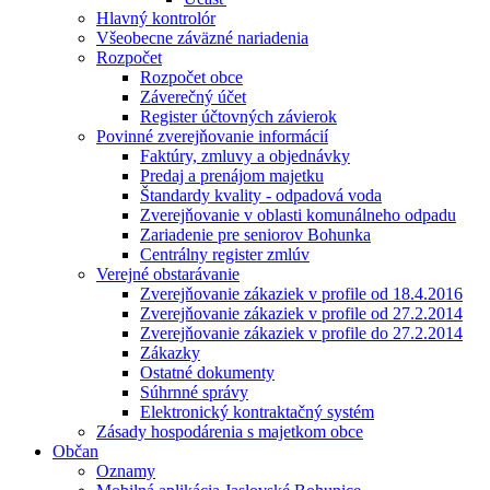
Hlavný kontrolór
Všeobecne záväzné nariadenia
Rozpočet
Rozpočet obce
Záverečný účet
Register účtovných závierok
Povinné zverejňovanie informácií
Faktúry, zmluvy a objednávky
Predaj a prenájom majetku
Štandardy kvality - odpadová voda
Zverejňovanie v oblasti komunálneho odpadu
Zariadenie pre seniorov Bohunka
Centrálny register zmlúv
Verejné obstarávanie
Zverejňovanie zákaziek v profile od 18.4.2016
Zverejňovanie zákaziek v profile od 27.2.2014
Zverejňovanie zákaziek v profile do 27.2.2014
Zákazky
Ostatné dokumenty
Súhrnné správy
Elektronický kontraktačný systém
Zásady hospodárenia s majetkom obce
Občan
Oznamy