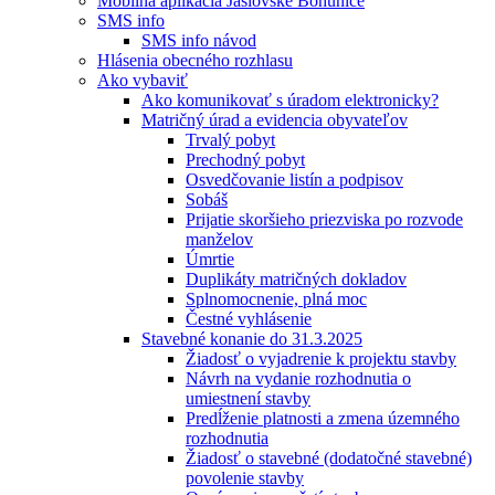
Mobilná aplikácia Jaslovské Bohunice
SMS info
SMS info návod
Hlásenia obecného rozhlasu
Ako vybaviť
Ako komunikovať s úradom elektronicky?
Matričný úrad a evidencia obyvateľov
Trvalý pobyt
Prechodný pobyt
Osvedčovanie listín a podpisov
Sobáš
Prijatie skoršieho priezviska po rozvode
manželov
Úmrtie
Duplikáty matričných dokladov
Splnomocnenie, plná moc
Čestné vyhlásenie
Stavebné konanie do 31.3.2025
Žiadosť o vyjadrenie k projektu stavby
Návrh na vydanie rozhodnutia o
umiestnení stavby
Predĺženie platnosti a zmena územného
rozhodnutia
Žiadosť o stavebné (dodatočné stavebné)
povolenie stavby