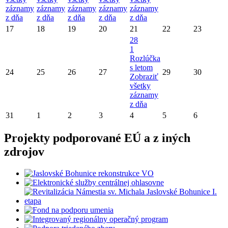
záznamy
záznamy
záznamy
záznamy
záznamy
z dňa
z dňa
z dňa
z dňa
z dňa
17
18
19
20
21
22
23
28
1
Rozlúčka
s letom
24
25
26
27
29
30
Zobraziť
všetky
záznamy
z dňa
31
1
2
3
4
5
6
Projekty podporované EÚ a z iných
zdrojov