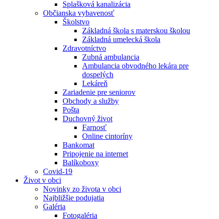
Splašková kanalizácia
Občianska vybavenosť
Školstvo
Základná škola s materskou školou
Základná umelecká škola
Zdravotníctvo
Zubná ambulancia
Ambulancia obvodného lekára pre
dospelých
Lekáreň
Zariadenie pre seniorov
Obchody a služby
Pošta
Duchovný život
Farnosť
Online cintoríny
Bankomat
Pripojenie na internet
Balíkoboxy
Covid-19
Život v obci
Novinky zo života v obci
Najbližšie podujatia
Galéria
Fotogaléria