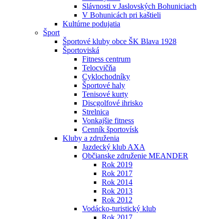
Slávnosti v Jaslovských Bohuniciach
V Bohunicách pri kaštieli
Kultúrne podujatia
Šport
Športové kluby obce ŠK Blava 1928
Športoviská
Fitness centrum
Telocvičňa
Cyklochodníky
Športové haly
Tenisové kurty
Discgolfové ihrisko
Strelnica
Vonkajšie fitness
Cenník športovísk
Kluby a združenia
Jazdecký klub AXA
Občianske združenie MEANDER
Rok 2019
Rok 2017
Rok 2014
Rok 2013
Rok 2012
Vodácko-turistický klub
Rok 2017