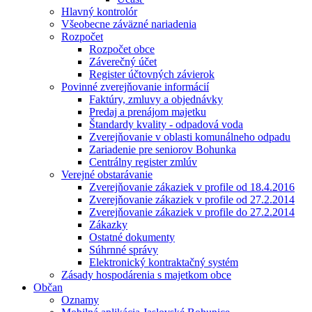
Hlavný kontrolór
Všeobecne záväzné nariadenia
Rozpočet
Rozpočet obce
Záverečný účet
Register účtovných závierok
Povinné zverejňovanie informácií
Faktúry, zmluvy a objednávky
Predaj a prenájom majetku
Štandardy kvality - odpadová voda
Zverejňovanie v oblasti komunálneho odpadu
Zariadenie pre seniorov Bohunka
Centrálny register zmlúv
Verejné obstarávanie
Zverejňovanie zákaziek v profile od 18.4.2016
Zverejňovanie zákaziek v profile od 27.2.2014
Zverejňovanie zákaziek v profile do 27.2.2014
Zákazky
Ostatné dokumenty
Súhrnné správy
Elektronický kontraktačný systém
Zásady hospodárenia s majetkom obce
Občan
Oznamy