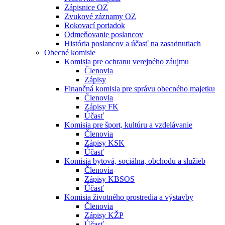
Zápisnice OZ
Zvukové záznamy OZ
Rokovací poriadok
Odmeňovanie poslancov
História poslancov a účasť na zasadnutiach
Obecné komisie
Komisia pre ochranu verejného záujmu
Členovia
Zápisy
Finančná komisia pre správu obecného majetku
Členovia
Zápisy FK
Účasť
Komisia pre šport, kultúru a vzdelávanie
Členovia
Zápisy KSK
Účasť
Komisia bytová, sociálna, obchodu a služieb
Členovia
Zápisy KBSOS
Účasť
Komisia životného prostredia a výstavby
Členovia
Zápisy KŽP
Účasť