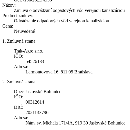
Názov:
Zmluva o odvádzaní odpadových vôd verejnou kanalizáciou
Predmet zmluvy:
Odvádzanie odpadových vôd verejnou kanalizáciou
Cena:
Neuvedené
1. Zmluvná strana:
Trak-Agro s.r.o.
IČO:
54526183
Adresa:
Lermontovova 16, 811 05 Bratislava
2. Zmluvná strana:
Obec Jaslovské Bohunice
IČO:
00312614
DIČ:
2021133796
Adresa:
Nám. sv. Michala 171/4A, 919 30 Jaslovské Bohunice