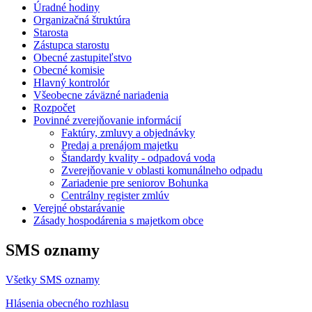
Úradné hodiny
Organizačná štruktúra
Starosta
Zástupca starostu
Obecné zastupiteľstvo
Obecné komisie
Hlavný kontrolór
Všeobecne záväzné nariadenia
Rozpočet
Povinné zverejňovanie informácií
Faktúry, zmluvy a objednávky
Predaj a prenájom majetku
Štandardy kvality - odpadová voda
Zverejňovanie v oblasti komunálneho odpadu
Zariadenie pre seniorov Bohunka
Centrálny register zmlúv
Verejné obstarávanie
Zásady hospodárenia s majetkom obce
SMS oznamy
Všetky SMS oznamy
Hlásenia obecného rozhlasu