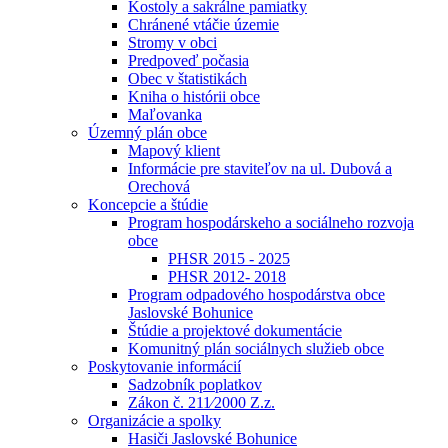
Kostoly a sakrálne pamiatky
Chránené vtáčie územie
Stromy v obci
Predpoveď počasia
Obec v štatistikách
Kniha o histórii obce
Maľovanka
Územný plán obce
Mapový klient
Informácie pre staviteľov na ul. Dubová a
Orechová
Koncepcie a štúdie
Program hospodárskeho a sociálneho rozvoja
obce
PHSR 2015 - 2025
PHSR 2012- 2018
Program odpadového hospodárstva obce
Jaslovské Bohunice
Štúdie a projektové dokumentácie
Komunitný plán sociálnych služieb obce
Poskytovanie informácií
Sadzobník poplatkov
Zákon č. 211⁄2000 Z.z.
Organizácie a spolky
Hasiči Jaslovské Bohunice