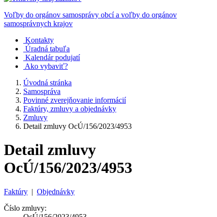
Voľby do orgánov samosprávy obcí a voľby do orgánov
samosprávnych krajov
Kontakty
Úradná tabuľa
Kalendár podujatí
Ako vybaviť?
Úvodná stránka
Samospráva
Povinné zverejňovanie informácií
Faktúry, zmluvy a objednávky
Zmluvy
Detail zmluvy OcÚ/156/2023/4953
Detail zmluvy
OcÚ/156/2023/4953
Faktúry
|
Objednávky
Číslo zmluvy:
OcÚ/156/2023/4953