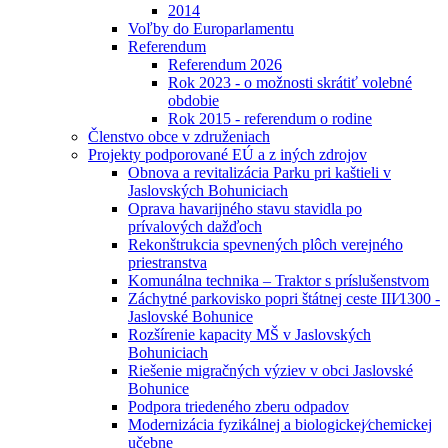
2014
Voľby do Europarlamentu
Referendum
Referendum 2026
Rok 2023 - o možnosti skrátiť volebné
obdobie
Rok 2015 - referendum o rodine
Členstvo obce v združeniach
Projekty podporované EÚ a z iných zdrojov
Obnova a revitalizácia Parku pri kaštieli v
Jaslovských Bohuniciach
Oprava havarijného stavu stavidla po
prívalových dažďoch
Rekonštrukcia spevnených plôch verejného
priestranstva
Komunálna technika – Traktor s príslušenstvom
Záchytné parkovisko popri štátnej ceste III⁄1300 -
Jaslovské Bohunice
Rozšírenie kapacity MŠ v Jaslovských
Bohuniciach
Riešenie migračných výziev v obci Jaslovské
Bohunice
Podpora triedeného zberu odpadov
Modernizácia fyzikálnej a biologickej⁄chemickej
učebne