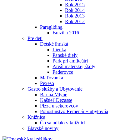
Rok 2015
Rok 2014
Rok 2013
Rok 2012
Paragliding
Brazília 2016
Pre deti
Detské ihriská
Lienka
Panské diely
Park pri amfiteátri
Areál materskej školy
Paderovce
Maľovanka
Pexeso
Gastro služby a Ubytovanie
Bar na Mlyne
Kaštieľ Dezasse
Pizza u sekerovcov
Pohostinstvo Remenár + ubytovňa
Knižnica
Čo sa udialo v knižnici
Blavské noviny