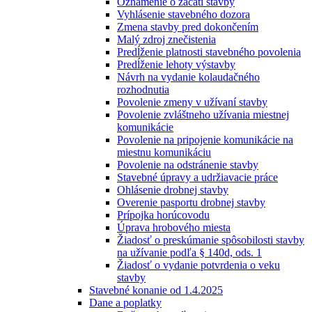
Oznámenie o začatí stavby
Vyhlásenie stavebného dozora
Zmena stavby pred dokončením
Malý zdroj znečistenia
Predĺženie platnosti stavebného povolenia
Predĺženie lehoty výstavby
Návrh na vydanie kolaudačného
rozhodnutia
Povolenie zmeny v užívaní stavby
Povolenie zvláštneho užívania miestnej
komunikácie
Povolenie na pripojenie komunikácie na
miestnu komunikáciu
Povolenie na odstránenie stavby
Stavebné úpravy a udržiavacie práce
Ohlásenie drobnej stavby
Overenie pasportu drobnej stavby
Prípojka horúcovodu
Úprava hrobového miesta
Žiadosť o preskúmanie spôsobilosti stavby
na užívanie podľa § 140d, ods. 1
Žiadosť o vydanie potvrdenia o veku
stavby
Stavebné konanie od 1.4.2025
Dane a poplatky