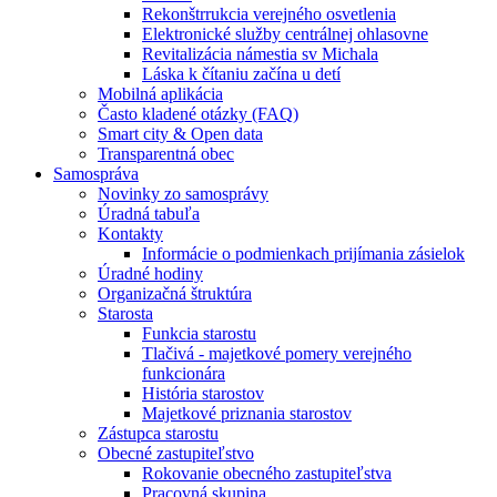
Rekonštrrukcia verejného osvetlenia
Elektronické služby centrálnej ohlasovne
Revitalizácia námestia sv Michala
Láska k čítaniu začína u detí
Mobilná aplikácia
Často kladené otázky (FAQ)
Smart city & Open data
Transparentná obec
Samospráva
Novinky zo samosprávy
Úradná tabuľa
Kontakty
Informácie o podmienkach prijímania zásielok
Úradné hodiny
Organizačná štruktúra
Starosta
Funkcia starostu
Tlačivá - majetkové pomery verejného
funkcionára
História starostov
Majetkové priznania starostov
Zástupca starostu
Obecné zastupiteľstvo
Rokovanie obecného zastupiteľstva
Pracovná skupina