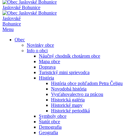
Jaslovské Bohunice
Jaslovské
Bohunice
Menu
Obec
Novinky obce
Info o obci
Náučný chodník chotárom obce
Mapa obce
Doprava
Turistický mini sprievodca
História
História obce pohľadom Petra Čeligu
Novodobá história
Vysťahovalectvo za prácou
Historická galéria
Historické mapy
Historické periodiká
Symboly obce
Štatút obce
Demografia
Geografia