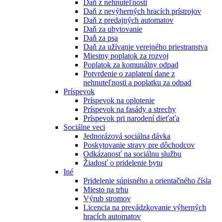
Daň z nehnuteľnosti
Daň z nevýherných hracích prístrojov
Daň z predajných automatov
Daň za ubytovanie
Daň za psa
Daň za užívanie verejného priestranstva
Miestny poplatok za rozvoj
Poplatok za komunálny odpad
Potvrdenie o zaplatení dane z
nehnuteľnosti a poplatku za odpad
Príspevok
Príspevok na oplotenie
Príspevok na fasády a strechy
Príspevok pri narodení dieťaťa
Sociálne veci
Jednorázová sociálna dávka
Poskytovanie stravy pre dôchodcov
Odkázanosť na sociálnu službu
Žiadosť o pridelenie bytu
Iné
Pridelenie súpisného a orientačného čísla
Miesto na trhu
Výrub stromov
Licencia na prevádzkovanie výherných
hracích automatov