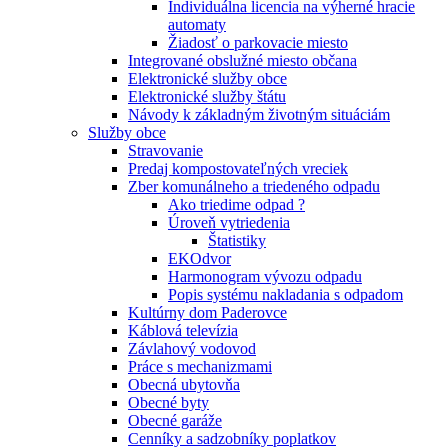
Individuálna licencia na výherné hracie
automaty
Žiadosť o parkovacie miesto
Integrované obslužné miesto občana
Elektronické služby obce
Elektronické služby štátu
Návody k základným životným situáciám
Služby obce
Stravovanie
Predaj kompostovateľných vreciek
Zber komunálneho a triedeného odpadu
Ako triedime odpad ?
Úroveň vytriedenia
Štatistiky
EKOdvor
Harmonogram vývozu odpadu
Popis systému nakladania s odpadom
Kultúrny dom Paderovce
Káblová televízia
Závlahový vodovod
Práce s mechanizmami
Obecná ubytovňa
Obecné byty
Obecné garáže
Cenníky a sadzobníky poplatkov