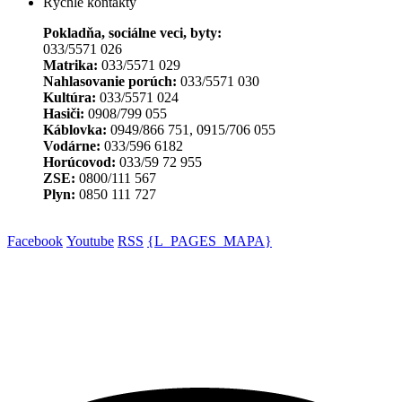
Rýchle kontakty
Pokladňa, sociálne veci, byty:
033/5571 026
Matrika:
033/5571 029
Nahlasovanie porúch:
033/5571 030
Kultúra:
033/5571 024
Hasiči:
0908/799 055
Káblovka:
0949/866 751, 0915/706 055
Vodárne:
033/596 6182
Horúcovod:
033/59 72 955
ZSE:
0800/111 567
Plyn:
0850 111 727
Facebook
Youtube
RSS
{L_PAGES_MAPA}