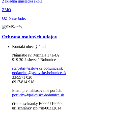
Základná umelecká škola
ZMO
OZ Naše Jadro
Ochrana osobných údajov
Kontakt obecný úrad
Námestie sv. Michala 171/4A
919 30 Jaslovské Bohunice
starosta@jaslovske-bohunice.sk
podatelna@jaslovske-bohunice.sk
33/5571 020
0917/814 918
Email pre nahlasovanie porúch:
poruchy@jaslovske-bohunice.sk
číslo e-schránky E0005716050
uri schránky ico://sk/00312614