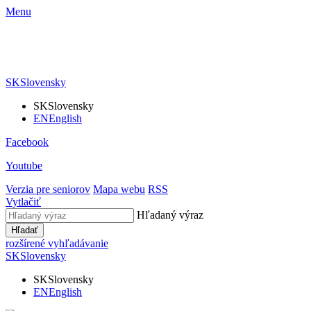
Menu
SK
Slovensky
SK
Slovensky
EN
English
Facebook
Youtube
Verzia pre seniorov
Mapa webu
RSS
Vytlačiť
Hľadaný výraz
Hľadať
rozšírené vyhľadávanie
SK
Slovensky
SK
Slovensky
EN
English