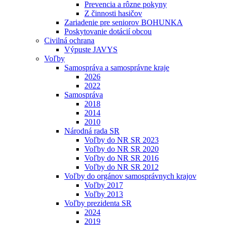
Prevencia a rôzne pokyny
Z činnosti hasičov
Zariadenie pre seniorov BOHUNKA
Poskytovanie dotácií obcou
Civilná ochrana
Výpuste JAVYS
Voľby
Samospráva a samosprávne kraje
2026
2022
Samospráva
2018
2014
2010
Národná rada SR
Voľby do NR SR 2023
Voľby do NR SR 2020
Voľby do NR SR 2016
Voľby do NR SR 2012
Voľby do orgánov samosprávnych krajov
Voľby 2017
Voľby 2013
Voľby prezidenta SR
2024
2019