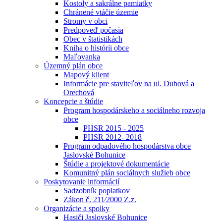
Kostoly a sakrálne pamiatky
Chránené vtáčie územie
Stromy v obci
Predpoveď počasia
Obec v štatistikách
Kniha o histórii obce
Maľovanka
Územný plán obce
Mapový klient
Informácie pre staviteľov na ul. Dubová a
Orechová
Koncepcie a štúdie
Program hospodárskeho a sociálneho rozvoja
obce
PHSR 2015 - 2025
PHSR 2012- 2018
Program odpadového hospodárstva obce
Jaslovské Bohunice
Štúdie a projektové dokumentácie
Komunitný plán sociálnych služieb obce
Poskytovanie informácií
Sadzobník poplatkov
Zákon č. 211⁄2000 Z.z.
Organizácie a spolky
Hasiči Jaslovské Bohunice