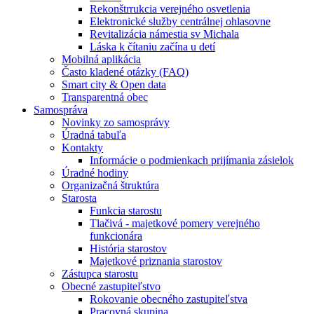
Rekonštrrukcia verejného osvetlenia
Elektronické služby centrálnej ohlasovne
Revitalizácia námestia sv Michala
Láska k čítaniu začína u detí
Mobilná aplikácia
Často kladené otázky (FAQ)
Smart city & Open data
Transparentná obec
Samospráva
Novinky zo samosprávy
Úradná tabuľa
Kontakty
Informácie o podmienkach prijímania zásielok
Úradné hodiny
Organizačná štruktúra
Starosta
Funkcia starostu
Tlačivá - majetkové pomery verejného
funkcionára
História starostov
Majetkové priznania starostov
Zástupca starostu
Obecné zastupiteľstvo
Rokovanie obecného zastupiteľstva
Pracovná skupina