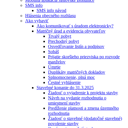
Mobilná aplikácia Jaslovské Bohunice
SMS info
SMS info návod
Hlásenia obecného rozhlasu
Ako vybaviť
Ako komunikovať s úradom elektronicky?
Matričný úrad a evidencia obyvateľov
Trvalý pobyt
Prechodný pobyt
Osvedčovanie listín a podpisov
Sobáš
Prijatie skoršieho priezviska po rozvode
manželov
Úmrtie
Duplikáty matričných dokladov
Splnomocnenie, plná moc
Čestné vyhlásenie
Stavebné konanie do 31.3.2025
Žiadosť o vyjadrenie k projektu stavby
Návrh na vydanie rozhodnutia o
umiestnení stavby
Predĺženie platnosti a zmena územného
rozhodnutia
Žiadosť o stavebné (dodatočné stavebné)
povolenie stavby