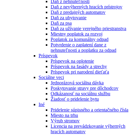
Daň z nehnuteľnosti
Daň z nevýherných hracích prístrojov
Daň z predajných automatov
Daň za ubytovanie
Daň za psa
Daň za užívanie verejného priestranstva
Miestny poplatok za rozvoj
Poplatok za komunálny odpad
Potvrdenie o zaplatení dane z
nehnuteľnosti a poplatku za odpad
Príspevok
Príspevok na oplotenie
Príspevok na fasády a strechy
Príspevok pri narodení dieťaťa
Sociálne veci
Jednorázová sociálna dávka
Poskytovanie stravy pre dôchodcov
Odkázanosť na sociálnu službu
Žiadosť o pridelenie bytu
Iné
Pridelenie súpisného a orientačného čísla
Miesto na trhu
Výrub stromov
Licencia na prevádzkovanie výherných
hracích automatov