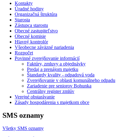
Kontakty
Úradné hodiny
Organizačná štruktúra
Starosta
Zástupca starostu
Obecné zastupiteľstvo
Obecné komisie
Hlavný kontrolór
Všeobecne záväzné nariadenia
Rozpočet
Povinné zverejňovanie informácií
Faktúry, zmluvy a objednávky
Predaj a prenájom majetku
Štandardy kvality - odpadová voda
Zverejňovanie v oblasti komunálneho odpadu
Zariadenie pre seniorov Bohunka
Centrálny register zmlúv
Verejné obstarávanie
Zásady hospodárenia s majetkom obce
SMS oznamy
Všetky SMS oznamy