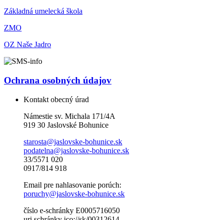
Základná umelecká škola
ZMO
OZ Naše Jadro
Ochrana osobných údajov
Kontakt obecný úrad
Námestie sv. Michala 171/4A
919 30 Jaslovské Bohunice
starosta@jaslovske-bohunice.sk
podatelna@jaslovske-bohunice.sk
33/5571 020
0917/814 918
Email pre nahlasovanie porúch:
poruchy@jaslovske-bohunice.sk
číslo e-schránky E0005716050
uri schránky ico://sk/00312614