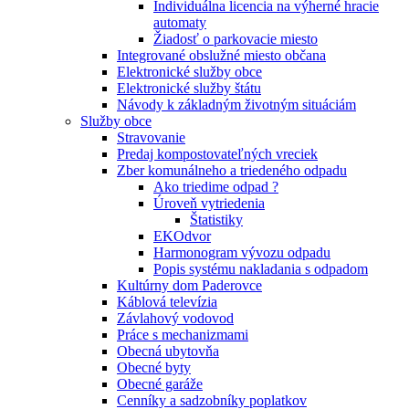
Individuálna licencia na výherné hracie
automaty
Žiadosť o parkovacie miesto
Integrované obslužné miesto občana
Elektronické služby obce
Elektronické služby štátu
Návody k základným životným situáciám
Služby obce
Stravovanie
Predaj kompostovateľných vreciek
Zber komunálneho a triedeného odpadu
Ako triedime odpad ?
Úroveň vytriedenia
Štatistiky
EKOdvor
Harmonogram vývozu odpadu
Popis systému nakladania s odpadom
Kultúrny dom Paderovce
Káblová televízia
Závlahový vodovod
Práce s mechanizmami
Obecná ubytovňa
Obecné byty
Obecné garáže
Cenníky a sadzobníky poplatkov