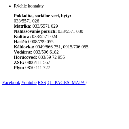
Rýchle kontakty
Pokladňa, sociálne veci, byty:
033/5571 026
Matrika:
033/5571 029
Nahlasovanie porúch:
033/5571 030
Kultúra:
033/5571 024
Hasiči:
0908/799 055
Káblovka:
0949/866 751, 0915/706 055
Vodárne:
033/596 6182
Horúcovod:
033/59 72 955
ZSE:
0800/111 567
Plyn:
0850 111 727
Facebook
Youtube
RSS
{L_PAGES_MAPA}