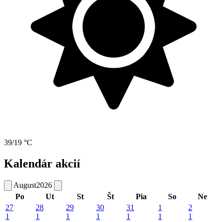
39/19 °C
Kalendár akcií
August
2026
Po
Ut
St
Št
Pia
So
Ne
27
28
29
30
31
1
2
1
1
1
1
1
1
1