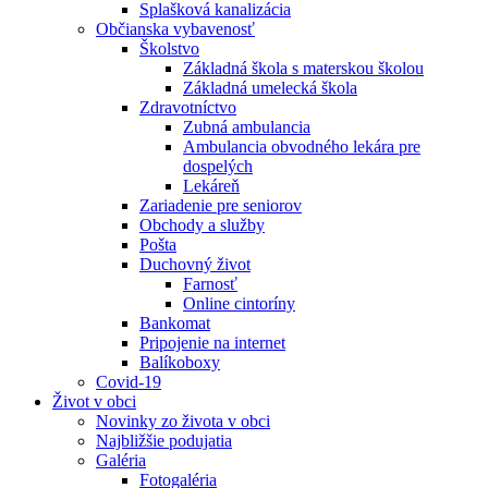
Splašková kanalizácia
Občianska vybavenosť
Školstvo
Základná škola s materskou školou
Základná umelecká škola
Zdravotníctvo
Zubná ambulancia
Ambulancia obvodného lekára pre
dospelých
Lekáreň
Zariadenie pre seniorov
Obchody a služby
Pošta
Duchovný život
Farnosť
Online cintoríny
Bankomat
Pripojenie na internet
Balíkoboxy
Covid-19
Život v obci
Novinky zo života v obci
Najbližšie podujatia
Galéria
Fotogaléria