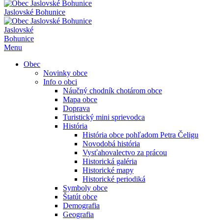
Jaslovské Bohunice
Jaslovské
Bohunice
Menu
Obec
Novinky obce
Info o obci
Náučný chodník chotárom obce
Mapa obce
Doprava
Turistický mini sprievodca
História
História obce pohľadom Petra Čeligu
Novodobá história
Vysťahovalectvo za prácou
Historická galéria
Historické mapy
Historické periodiká
Symboly obce
Štatút obce
Demografia
Geografia