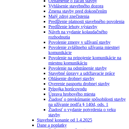
Oznámenie o začatí stavby
Vyhlásenie stavebného dozora
Zmena stavby pred dokončením
Malý zdroj znečistenia
Predĺženie platnosti stavebného povolenia
Predĺženie lehoty výstavby
Návrh na vydanie kolaudačného
rozhodnutia
Povolenie zmeny v užívaní stavby
Povolenie zvláštneho užívania miestnej
komunikácie
Povolenie na pripojenie komunikácie na
miestnu komunikáciu
Povolenie na odstránenie stavby
Stavebné úpravy a udržiavacie práce
Ohlásenie drobnej stavby
Overenie pasportu drobnej stavby
Prípojka horúcovodu
Úprava hrobového miesta
Žiadosť o preskúmanie spôsobilosti stavby
na užívanie podľa § 140d, ods. 1
Žiadosť o vydanie potvrdenia o veku
stavby
Stavebné konanie od 1.4.2025
Dane a poplatky