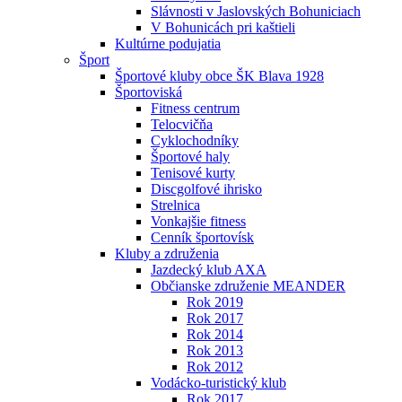
Slávnosti v Jaslovských Bohuniciach
V Bohunicách pri kaštieli
Kultúrne podujatia
Šport
Športové kluby obce ŠK Blava 1928
Športoviská
Fitness centrum
Telocvičňa
Cyklochodníky
Športové haly
Tenisové kurty
Discgolfové ihrisko
Strelnica
Vonkajšie fitness
Cenník športovísk
Kluby a združenia
Jazdecký klub AXA
Občianske združenie MEANDER
Rok 2019
Rok 2017
Rok 2014
Rok 2013
Rok 2012
Vodácko-turistický klub
Rok 2017