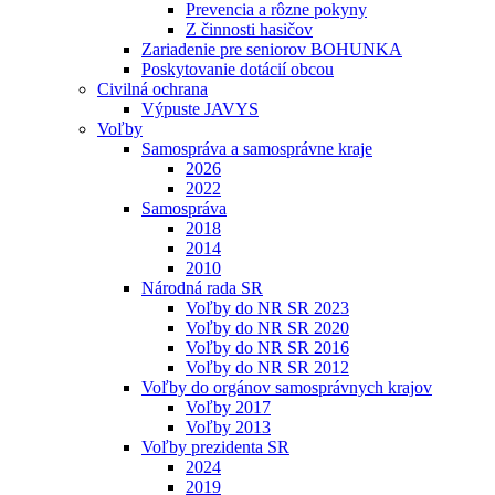
Prevencia a rôzne pokyny
Z činnosti hasičov
Zariadenie pre seniorov BOHUNKA
Poskytovanie dotácií obcou
Civilná ochrana
Výpuste JAVYS
Voľby
Samospráva a samosprávne kraje
2026
2022
Samospráva
2018
2014
2010
Národná rada SR
Voľby do NR SR 2023
Voľby do NR SR 2020
Voľby do NR SR 2016
Voľby do NR SR 2012
Voľby do orgánov samosprávnych krajov
Voľby 2017
Voľby 2013
Voľby prezidenta SR
2024
2019