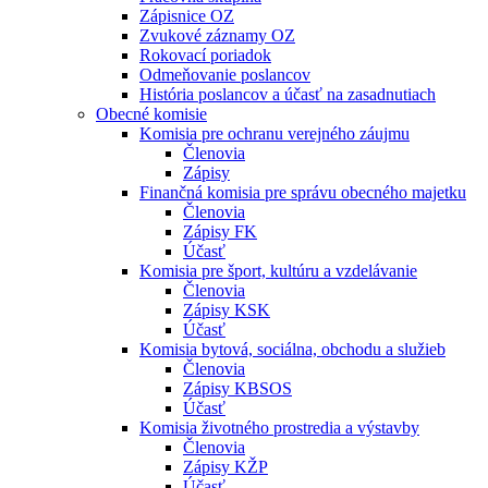
Zápisnice OZ
Zvukové záznamy OZ
Rokovací poriadok
Odmeňovanie poslancov
História poslancov a účasť na zasadnutiach
Obecné komisie
Komisia pre ochranu verejného záujmu
Členovia
Zápisy
Finančná komisia pre správu obecného majetku
Členovia
Zápisy FK
Účasť
Komisia pre šport, kultúru a vzdelávanie
Členovia
Zápisy KSK
Účasť
Komisia bytová, sociálna, obchodu a služieb
Členovia
Zápisy KBSOS
Účasť
Komisia životného prostredia a výstavby
Členovia
Zápisy KŽP
Účasť