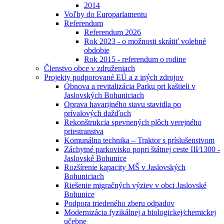
2014
Voľby do Europarlamentu
Referendum
Referendum 2026
Rok 2023 - o možnosti skrátiť volebné
obdobie
Rok 2015 - referendum o rodine
Členstvo obce v združeniach
Projekty podporované EÚ a z iných zdrojov
Obnova a revitalizácia Parku pri kaštieli v
Jaslovských Bohuniciach
Oprava havarijného stavu stavidla po
prívalových dažďoch
Rekonštrukcia spevnených plôch verejného
priestranstva
Komunálna technika – Traktor s príslušenstvom
Záchytné parkovisko popri štátnej ceste III⁄1300 -
Jaslovské Bohunice
Rozšírenie kapacity MŠ v Jaslovských
Bohuniciach
Riešenie migračných výziev v obci Jaslovské
Bohunice
Podpora triedeného zberu odpadov
Modernizácia fyzikálnej a biologickej⁄chemickej
učebne