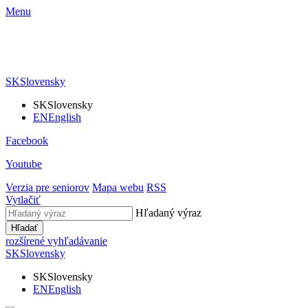
Menu
SK
Slovensky
SK
Slovensky
EN
English
Facebook
Youtube
Verzia pre seniorov
Mapa webu
RSS
Vytlačiť
Hľadaný výraz
Hľadať
rozšírené vyhľadávanie
SK
Slovensky
SK
Slovensky
EN
English