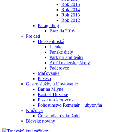
Rok 2015
Rok 2014
Rok 2013
Rok 2012
Paragliding
Brazília 2016
Pre deti
Detské ihriská
Lienka
Panské diely
Park pri amfiteátri
Areál materskej školy
Paderovce
Maľovanka
Pexeso
Gastro služby a Ubytovanie
Bar na Mlyne
Kaštieľ Dezasse
Pizza u sekerovcov
Pohostinstvo Remenár + ubytovňa
Knižnica
Čo sa udialo v knižnici
Blavské noviny