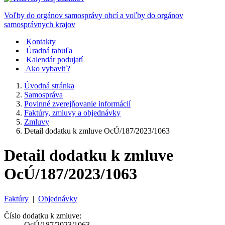
Voľby do orgánov samosprávy obcí a voľby do orgánov
samosprávnych krajov
Kontakty
Úradná tabuľa
Kalendár podujatí
Ako vybaviť?
Úvodná stránka
Samospráva
Povinné zverejňovanie informácií
Faktúry, zmluvy a objednávky
Zmluvy
Detail dodatku k zmluve OcÚ/187/2023/1063
Detail dodatku k zmluve
OcÚ/187/2023/1063
Faktúry
|
Objednávky
Číslo dodatku k zmluve:
OcÚ/187/2023/1063