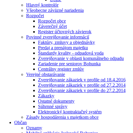
Hlavný kontrolór
Všeobecne záväzné nariadenia
Rozpočet
Rozpočet obce
Záverečný účet
Register účtovných závierok
Povinné zverejňovanie informácií
Faktúry, zmluvy a objednávky
Predaj a prenájom majetku
Štandardy kvality - odpadová voda
Zverejňovanie v oblasti komunálneho odpadu
Zariadenie pre seniorov Bohunka
Centrálny register zmlúv
Verejné obstarávanie
Zverejňovanie zákaziek v profile od 18.4.2016
Zverejňovanie zákaziek v profile od 27.2.2014
Zverejňovanie zákaziek v profile do 27.2.2014
Zákazky
Ostatné dokumenty
Súhrnné správy
Elektronický kontraktačný systém
Zásady hospodárenia s majetkom obce
Občan
Oznamy