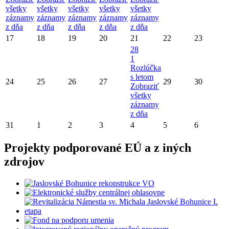
všetky
všetky
všetky
všetky
všetky
záznamy
záznamy
záznamy
záznamy
záznamy
z dňa
z dňa
z dňa
z dňa
z dňa
17
18
19
20
21
22
23
28
1
Rozlúčka
s letom
24
25
26
27
29
30
Zobraziť
všetky
záznamy
z dňa
31
1
2
3
4
5
6
Projekty podporované EÚ a z iných
zdrojov