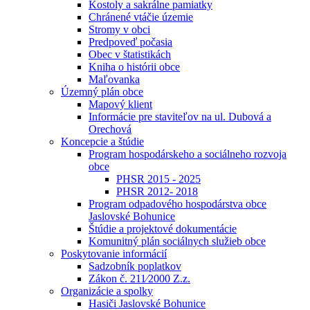
Kostoly a sakrálne pamiatky
Chránené vtáčie územie
Stromy v obci
Predpoveď počasia
Obec v štatistikách
Kniha o histórii obce
Maľovanka
Územný plán obce
Mapový klient
Informácie pre staviteľov na ul. Dubová a
Orechová
Koncepcie a štúdie
Program hospodárskeho a sociálneho rozvoja
obce
PHSR 2015 - 2025
PHSR 2012- 2018
Program odpadového hospodárstva obce
Jaslovské Bohunice
Štúdie a projektové dokumentácie
Komunitný plán sociálnych služieb obce
Poskytovanie informácií
Sadzobník poplatkov
Zákon č. 211⁄2000 Z.z.
Organizácie a spolky
Hasiči Jaslovské Bohunice