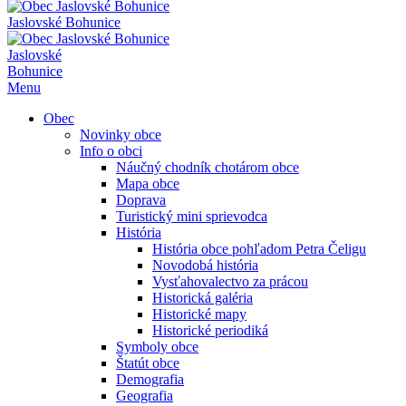
Jaslovské Bohunice
Jaslovské
Bohunice
Menu
Obec
Novinky obce
Info o obci
Náučný chodník chotárom obce
Mapa obce
Doprava
Turistický mini sprievodca
História
História obce pohľadom Petra Čeligu
Novodobá história
Vysťahovalectvo za prácou
Historická galéria
Historické mapy
Historické periodiká
Symboly obce
Štatút obce
Demografia
Geografia