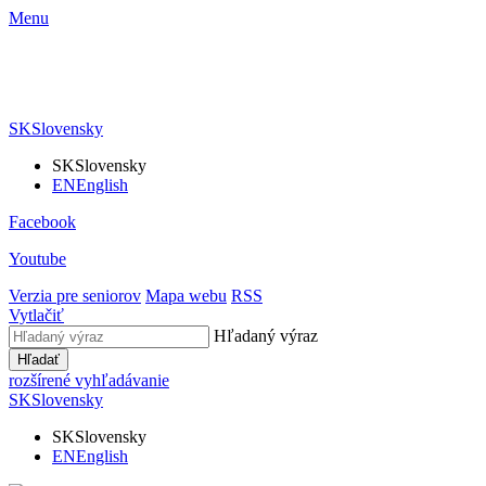
Menu
SK
Slovensky
SK
Slovensky
EN
English
Facebook
Youtube
Verzia pre seniorov
Mapa webu
RSS
Vytlačiť
Hľadaný výraz
Hľadať
rozšírené vyhľadávanie
SK
Slovensky
SK
Slovensky
EN
English