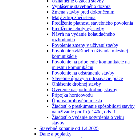
Oznámenie o začatí stavby
Vyhlásenie stavebného dozora
Zmena stavby pred dokončením
Malý zdroj znečistenia
Predĺženie platnosti stavebného povolenia
Predĺženie lehoty výstavby
Návrh na vydanie kolaudačného
rozhodnutia
Povolenie zmeny v užívaní stavby
Povolenie zvláštneho užívania miestnej
komunikácie
Povolenie na pripojenie komunikácie na
miestnu komunikáciu
Povolenie na odstránenie stavby
Stavebné úpravy a udržiavacie práce
Ohlásenie drobnej stavby
Overenie pasportu drobnej stavby
Prípojka horúcovodu
Úprava hrobového miesta
Žiadosť o preskúmanie spôsobilosti stavby
na užívanie podľa § 140d, ods. 1
Žiadosť o vydanie potvrdenia o veku
stavby
Stavebné konanie od 1.4.2025
Dane a poplatky