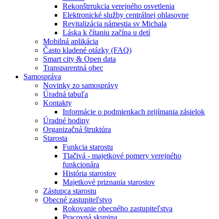
Rekonštrrukcia verejného osvetlenia
Elektronické služby centrálnej ohlasovne
Revitalizácia námestia sv Michala
Láska k čítaniu začína u detí
Mobilná aplikácia
Často kladené otázky (FAQ)
Smart city & Open data
Transparentná obec
Samospráva
Novinky zo samosprávy
Úradná tabuľa
Kontakty
Informácie o podmienkach prijímania zásielok
Úradné hodiny
Organizačná štruktúra
Starosta
Funkcia starostu
Tlačivá - majetkové pomery verejného
funkcionára
História starostov
Majetkové priznania starostov
Zástupca starostu
Obecné zastupiteľstvo
Rokovanie obecného zastupiteľstva
Pracovná skupina