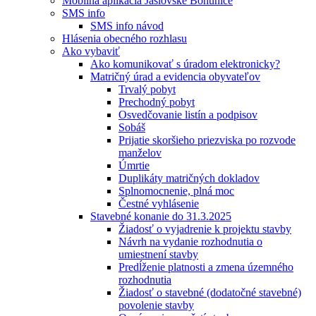
Mobilná aplikácia Jaslovské Bohunice
SMS info
SMS info návod
Hlásenia obecného rozhlasu
Ako vybaviť
Ako komunikovať s úradom elektronicky?
Matričný úrad a evidencia obyvateľov
Trvalý pobyt
Prechodný pobyt
Osvedčovanie listín a podpisov
Sobáš
Prijatie skoršieho priezviska po rozvode
manželov
Úmrtie
Duplikáty matričných dokladov
Splnomocnenie, plná moc
Čestné vyhlásenie
Stavebné konanie do 31.3.2025
Žiadosť o vyjadrenie k projektu stavby
Návrh na vydanie rozhodnutia o
umiestnení stavby
Predĺženie platnosti a zmena územného
rozhodnutia
Žiadosť o stavebné (dodatočné stavebné)
povolenie stavby