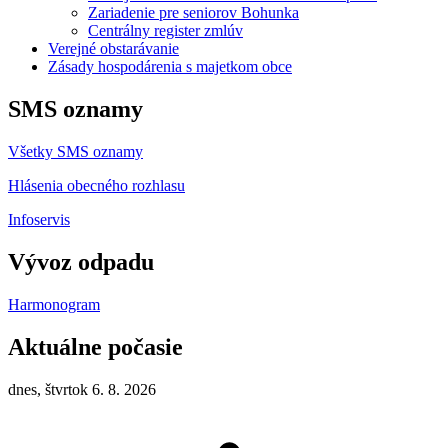
Zariadenie pre seniorov Bohunka
Centrálny register zmlúv
Verejné obstarávanie
Zásady hospodárenia s majetkom obce
SMS oznamy
Všetky SMS oznamy
Hlásenia obecného rozhlasu
Infoservis
Vývoz odpadu
Harmonogram
Aktuálne počasie
dnes, štvrtok 6. 8. 2026