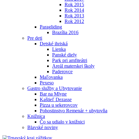
Rok 2015
Rok 2014
Rok 2013
Rok 2012
Paragliding
Brazília 2016
Pre deti
Detské ihriská
Lienka
Panské diely
Park pri amfiteátri
Areál materskej školy
Paderovce
Maľovanka
Pexeso
Gastro služby a Ubytovanie
Bar na Mlyne
Kaštieľ Dezasse
Pizza u sekerovcov
Pohostinstvo Remenár + ubytovňa
Knižnica
Čo sa udialo v knižnici
Blavské noviny