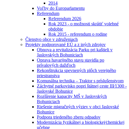
2014
Voľby do Europarlamentu
Referendum
Referendum 2026
Rok 2023 - o možnosti skrátiť volebné
obdobie
Rok 2015 - referendum o rodine
Členstvo obce v združeniach
Projekty podporované EÚ a z iných zdrojov
Obnova a revitalizácia Parku pri kaštieli v
Jaslovských Bohuniciach
Oprava havarijného stavu stavidla po
prívalových dažďoch
Rekonštrukcia spevnených plôch verejného
priestranstva
Komunálna technika – Traktor s príslušenstvom
Záchytné parkovisko popri štátnej ceste III⁄1300 -
Jaslovské Bohunice
Rozšírenie kapacity MŠ v Jaslovských
Bohuniciach
Riešenie migračných výziev v obci Jaslovské
Bohunice
Podpora triedeného zberu odpadov
Modernizácia fyzikálnej a biologickej⁄chemickej
učebne