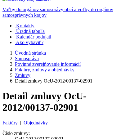
Voľby do orgánov samosprávy obcí a voľby do orgánov
samosprávnych krajov
Kontakty
Úradná tabuľa
Kalendár podujatí
Ako vybaviť?
Úvodná stránka
Samospráva
Povinné zverejňovanie informácií
Faktúry, zmluvy a objednávky
Zmluvy
Detail zmluvy OcU-2012/00137-02901
Detail zmluvy OcU-
2012/00137-02901
Faktúry
|
Objednávky
Číslo zmluvy:
OcU-2012/00137-02901