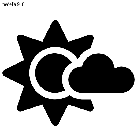
nedeľa
9. 8.