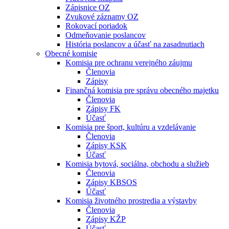
Zápisnice OZ
Zvukové záznamy OZ
Rokovací poriadok
Odmeňovanie poslancov
História poslancov a účasť na zasadnutiach
Obecné komisie
Komisia pre ochranu verejného záujmu
Členovia
Zápisy
Finančná komisia pre správu obecného majetku
Členovia
Zápisy FK
Účasť
Komisia pre šport, kultúru a vzdelávanie
Členovia
Zápisy KSK
Účasť
Komisia bytová, sociálna, obchodu a služieb
Členovia
Zápisy KBSOS
Účasť
Komisia životného prostredia a výstavby
Členovia
Zápisy KŽP
Účasť