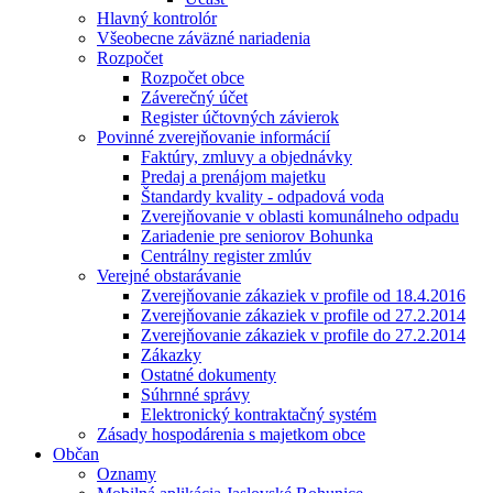
Hlavný kontrolór
Všeobecne záväzné nariadenia
Rozpočet
Rozpočet obce
Záverečný účet
Register účtovných závierok
Povinné zverejňovanie informácií
Faktúry, zmluvy a objednávky
Predaj a prenájom majetku
Štandardy kvality - odpadová voda
Zverejňovanie v oblasti komunálneho odpadu
Zariadenie pre seniorov Bohunka
Centrálny register zmlúv
Verejné obstarávanie
Zverejňovanie zákaziek v profile od 18.4.2016
Zverejňovanie zákaziek v profile od 27.2.2014
Zverejňovanie zákaziek v profile do 27.2.2014
Zákazky
Ostatné dokumenty
Súhrnné správy
Elektronický kontraktačný systém
Zásady hospodárenia s majetkom obce
Občan
Oznamy