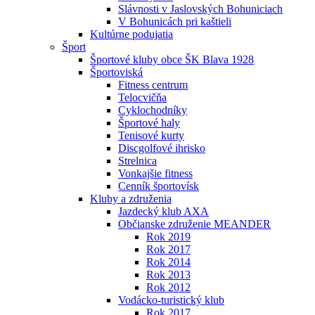
Slávnosti v Jaslovských Bohuniciach
V Bohunicách pri kaštieli
Kultúrne podujatia
Šport
Športové kluby obce ŠK Blava 1928
Športoviská
Fitness centrum
Telocvičňa
Cyklochodníky
Športové haly
Tenisové kurty
Discgolfové ihrisko
Strelnica
Vonkajšie fitness
Cenník športovísk
Kluby a združenia
Jazdecký klub AXA
Občianske združenie MEANDER
Rok 2019
Rok 2017
Rok 2014
Rok 2013
Rok 2012
Vodácko-turistický klub
Rok 2017