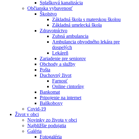
Splašková kanalizácia
Občianska vybavenosť
Školstvo
Základná škola s materskou školou
Základná umelecká škola
Zdravotníctvo
Zubná ambulancia
Ambulancia obvodného lekára pre
dospelých
Lekáreň
Zariadenie pre seniorov
Obchody a služby
Pošta
Duchovný život
Farnosť
Online cintoríny
Bankomat
Pripojenie na internet
Balíkoboxy
Covid-19
Život v obci
Novinky zo života v obci
Najbližšie podujatia
Galéria
Fotogaléria