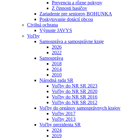
Prevencia a rôzne pokyny
Z činnosti hasičov
Zariadenie pre seniorov BOHUNKA
Poskytovanie dotácií obcou
Civilná ochrana
Výpuste JAVYS
Voľby
Samospráva a samosprávne kraje
2026
2022
Samospráva
2018
2014
2010
Národná rada SR
Voľby do NR SR 2023
Voľby do NR SR 2020
Voľby do NR SR 2016
Voľby do NR SR 2012
Voľby do orgánov samosprávnych krajov
Voľby 2017
Voľby 2013
Voľby prezidenta SR
2024
2019