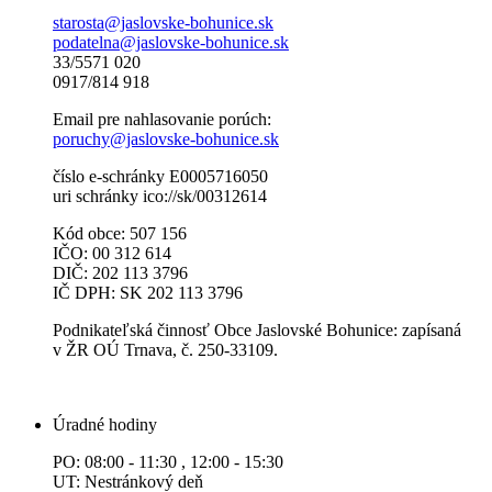
starosta@jaslovske-bohunice.sk
podatelna@jaslovske-bohunice.sk
33/5571 020
0917/814 918
Email pre nahlasovanie porúch:
poruchy@jaslovske-bohunice.sk
číslo e-schránky E0005716050
uri schránky ico://sk/00312614
Kód obce: 507 156
IČO: 00 312 614
DIČ: 202 113 3796
IČ DPH: SK 202 113 3796
Podnikateľská činnosť Obce Jaslovské Bohunice: zapísaná
v ŽR OÚ Trnava, č. 250-33109.
Úradné hodiny
PO: 08:00 - 11:30 , 12:00 - 15:30
UT: Nestránkový deň