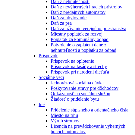
Daň z nehnuteľnosti
Daň z nevýherných hracích prístrojov
Daň z predajných automatov
Daň za ubytovanie
Daň za psa
Daň za užívanie verejného priestranstva
Miestny poplatok za rozvoj
Poplatok za komunálny odpad
Potvrdenie o zaplatení dane z
nehnuteľnosti a poplatku za odpad
Príspevok
Príspevok na oplotenie
Príspevok na fasády a strechy
Príspevok pri narodení dieťaťa
Sociálne veci
Jednorázová sociálna dávka
Poskytovanie stravy pre dôchodcov
Odkázanosť na sociálnu službu
Žiadosť o pridelenie bytu
Iné
Pridelenie súpisného a orientačného čísla
Miesto na trhu
Výrub stromov
Licencia na prevádzkovanie výherných
hracích automatov