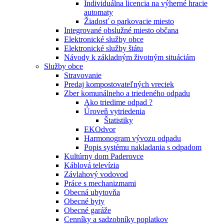
Individuálna licencia na výherné hracie
automaty
Žiadosť o parkovacie miesto
Integrované obslužné miesto občana
Elektronické služby obce
Elektronické služby štátu
Návody k základným životným situáciám
Služby obce
Stravovanie
Predaj kompostovateľných vreciek
Zber komunálneho a triedeného odpadu
Ako triedime odpad ?
Úroveň vytriedenia
Štatistiky
EKOdvor
Harmonogram vývozu odpadu
Popis systému nakladania s odpadom
Kultúrny dom Paderovce
Káblová televízia
Závlahový vodovod
Práce s mechanizmami
Obecná ubytovňa
Obecné byty
Obecné garáže
Cenníky a sadzobníky poplatkov