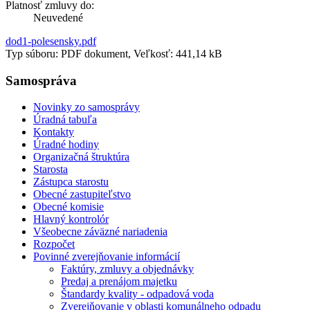
Platnosť zmluvy do:
Neuvedené
dod1-polesensky.pdf
Typ súboru: PDF dokument, Veľkosť: 441,14 kB
Samospráva
Novinky zo samosprávy
Úradná tabuľa
Kontakty
Úradné hodiny
Organizačná štruktúra
Starosta
Zástupca starostu
Obecné zastupiteľstvo
Obecné komisie
Hlavný kontrolór
Všeobecne záväzné nariadenia
Rozpočet
Povinné zverejňovanie informácií
Faktúry, zmluvy a objednávky
Predaj a prenájom majetku
Štandardy kvality - odpadová voda
Zverejňovanie v oblasti komunálneho odpadu