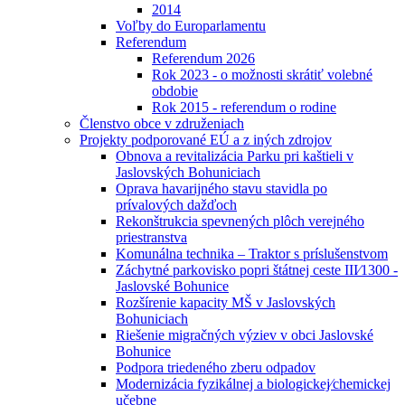
2014
Voľby do Europarlamentu
Referendum
Referendum 2026
Rok 2023 - o možnosti skrátiť volebné
obdobie
Rok 2015 - referendum o rodine
Členstvo obce v združeniach
Projekty podporované EÚ a z iných zdrojov
Obnova a revitalizácia Parku pri kaštieli v
Jaslovských Bohuniciach
Oprava havarijného stavu stavidla po
prívalových dažďoch
Rekonštrukcia spevnených plôch verejného
priestranstva
Komunálna technika – Traktor s príslušenstvom
Záchytné parkovisko popri štátnej ceste III⁄1300 -
Jaslovské Bohunice
Rozšírenie kapacity MŠ v Jaslovských
Bohuniciach
Riešenie migračných výziev v obci Jaslovské
Bohunice
Podpora triedeného zberu odpadov
Modernizácia fyzikálnej a biologickej⁄chemickej
učebne