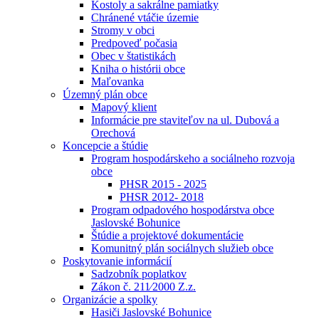
Kostoly a sakrálne pamiatky
Chránené vtáčie územie
Stromy v obci
Predpoveď počasia
Obec v štatistikách
Kniha o histórii obce
Maľovanka
Územný plán obce
Mapový klient
Informácie pre staviteľov na ul. Dubová a
Orechová
Koncepcie a štúdie
Program hospodárskeho a sociálneho rozvoja
obce
PHSR 2015 - 2025
PHSR 2012- 2018
Program odpadového hospodárstva obce
Jaslovské Bohunice
Štúdie a projektové dokumentácie
Komunitný plán sociálnych služieb obce
Poskytovanie informácií
Sadzobník poplatkov
Zákon č. 211⁄2000 Z.z.
Organizácie a spolky
Hasiči Jaslovské Bohunice