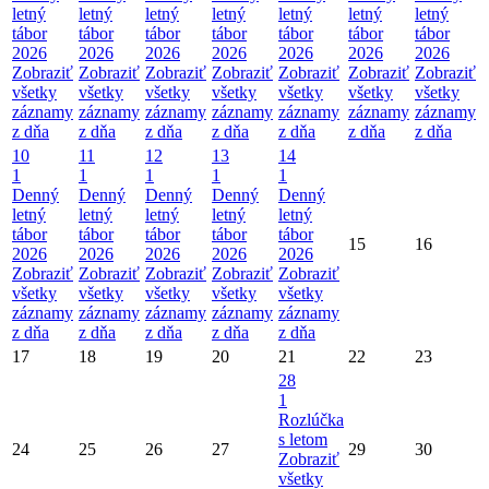
letný
letný
letný
letný
letný
letný
letný
tábor
tábor
tábor
tábor
tábor
tábor
tábor
2026
2026
2026
2026
2026
2026
2026
Zobraziť
Zobraziť
Zobraziť
Zobraziť
Zobraziť
Zobraziť
Zobraziť
všetky
všetky
všetky
všetky
všetky
všetky
všetky
záznamy
záznamy
záznamy
záznamy
záznamy
záznamy
záznamy
z dňa
z dňa
z dňa
z dňa
z dňa
z dňa
z dňa
10
11
12
13
14
1
1
1
1
1
Denný
Denný
Denný
Denný
Denný
letný
letný
letný
letný
letný
tábor
tábor
tábor
tábor
tábor
15
16
2026
2026
2026
2026
2026
Zobraziť
Zobraziť
Zobraziť
Zobraziť
Zobraziť
všetky
všetky
všetky
všetky
všetky
záznamy
záznamy
záznamy
záznamy
záznamy
z dňa
z dňa
z dňa
z dňa
z dňa
17
18
19
20
21
22
23
28
1
Rozlúčka
s letom
24
25
26
27
29
30
Zobraziť
všetky