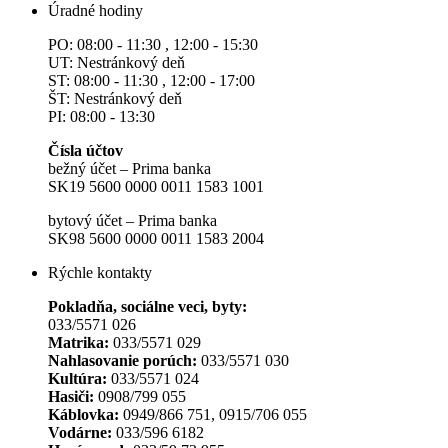
Úradné hodiny
PO: 08:00 - 11:30 , 12:00 - 15:30
UT: Nestránkový deň
ST: 08:00 - 11:30 , 12:00 - 17:00
ŠT: Nestránkový deň
PI: 08:00 - 13:30
Čísla účtov
bežný účet – Prima banka
SK19 5600 0000 0011 1583 1001
bytový účet – Prima banka
SK98 5600 0000 0011 1583 2004
Rýchle kontakty
Pokladňa, sociálne veci, byty:
033/5571 026
Matrika:
033/5571 029
Nahlasovanie porúch:
033/5571 030
Kultúra:
033/5571 024
Hasiči:
0908/799 055
Káblovka:
0949/866 751, 0915/706 055
Vodárne:
033/596 6182