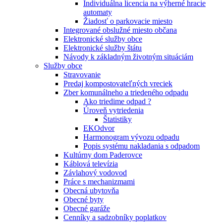
Individuálna licencia na výherné hracie
automaty
Žiadosť o parkovacie miesto
Integrované obslužné miesto občana
Elektronické služby obce
Elektronické služby štátu
Návody k základným životným situáciám
Služby obce
Stravovanie
Predaj kompostovateľných vreciek
Zber komunálneho a triedeného odpadu
Ako triedime odpad ?
Úroveň vytriedenia
Štatistiky
EKOdvor
Harmonogram vývozu odpadu
Popis systému nakladania s odpadom
Kultúrny dom Paderovce
Káblová televízia
Závlahový vodovod
Práce s mechanizmami
Obecná ubytovňa
Obecné byty
Obecné garáže
Cenníky a sadzobníky poplatkov