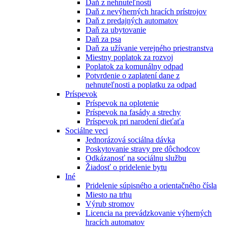
Daň z nehnuteľnosti
Daň z nevýherných hracích prístrojov
Daň z predajných automatov
Daň za ubytovanie
Daň za psa
Daň za užívanie verejného priestranstva
Miestny poplatok za rozvoj
Poplatok za komunálny odpad
Potvrdenie o zaplatení dane z
nehnuteľnosti a poplatku za odpad
Príspevok
Príspevok na oplotenie
Príspevok na fasády a strechy
Príspevok pri narodení dieťaťa
Sociálne veci
Jednorázová sociálna dávka
Poskytovanie stravy pre dôchodcov
Odkázanosť na sociálnu službu
Žiadosť o pridelenie bytu
Iné
Pridelenie súpisného a orientačného čísla
Miesto na trhu
Výrub stromov
Licencia na prevádzkovanie výherných
hracích automatov