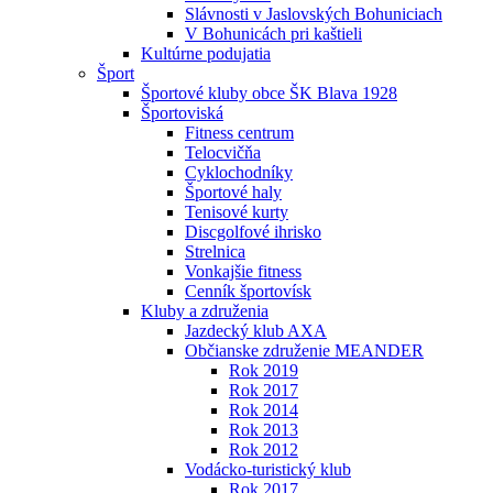
Slávnosti v Jaslovských Bohuniciach
V Bohunicách pri kaštieli
Kultúrne podujatia
Šport
Športové kluby obce ŠK Blava 1928
Športoviská
Fitness centrum
Telocvičňa
Cyklochodníky
Športové haly
Tenisové kurty
Discgolfové ihrisko
Strelnica
Vonkajšie fitness
Cenník športovísk
Kluby a združenia
Jazdecký klub AXA
Občianske združenie MEANDER
Rok 2019
Rok 2017
Rok 2014
Rok 2013
Rok 2012
Vodácko-turistický klub
Rok 2017