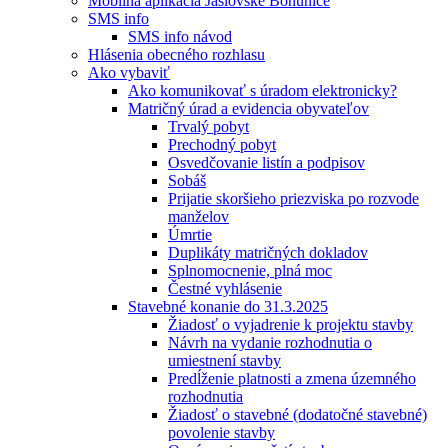
Mobilná aplikácia Jaslovské Bohunice
SMS info
SMS info návod
Hlásenia obecného rozhlasu
Ako vybaviť
Ako komunikovať s úradom elektronicky?
Matričný úrad a evidencia obyvateľov
Trvalý pobyt
Prechodný pobyt
Osvedčovanie listín a podpisov
Sobáš
Prijatie skoršieho priezviska po rozvode
manželov
Úmrtie
Duplikáty matričných dokladov
Splnomocnenie, plná moc
Čestné vyhlásenie
Stavebné konanie do 31.3.2025
Žiadosť o vyjadrenie k projektu stavby
Návrh na vydanie rozhodnutia o
umiestnení stavby
Predĺženie platnosti a zmena územného
rozhodnutia
Žiadosť o stavebné (dodatočné stavebné)
povolenie stavby