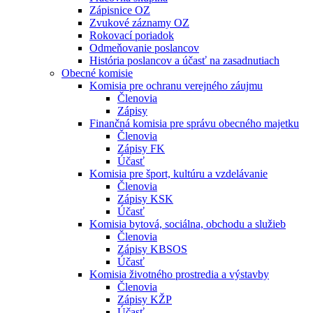
Zápisnice OZ
Zvukové záznamy OZ
Rokovací poriadok
Odmeňovanie poslancov
História poslancov a účasť na zasadnutiach
Obecné komisie
Komisia pre ochranu verejného záujmu
Členovia
Zápisy
Finančná komisia pre správu obecného majetku
Členovia
Zápisy FK
Účasť
Komisia pre šport, kultúru a vzdelávanie
Členovia
Zápisy KSK
Účasť
Komisia bytová, sociálna, obchodu a služieb
Členovia
Zápisy KBSOS
Účasť
Komisia životného prostredia a výstavby
Členovia
Zápisy KŽP
Účasť