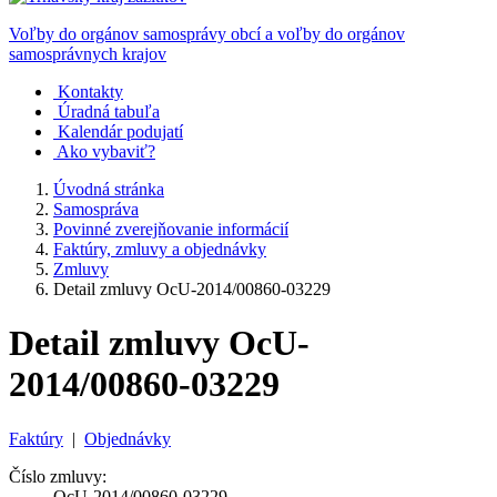
Voľby do orgánov samosprávy obcí a voľby do orgánov
samosprávnych krajov
Kontakty
Úradná tabuľa
Kalendár podujatí
Ako vybaviť?
Úvodná stránka
Samospráva
Povinné zverejňovanie informácií
Faktúry, zmluvy a objednávky
Zmluvy
Detail zmluvy OcU-2014/00860-03229
Detail zmluvy OcU-
2014/00860-03229
Faktúry
|
Objednávky
Číslo zmluvy:
OcU-2014/00860-03229