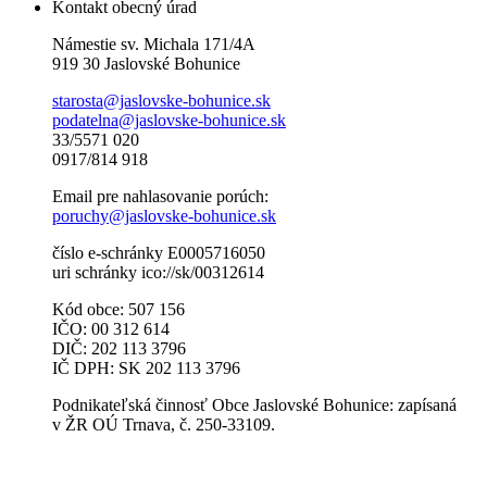
Kontakt obecný úrad
Námestie sv. Michala 171/4A
919 30 Jaslovské Bohunice
starosta@jaslovske-bohunice.sk
podatelna@jaslovske-bohunice.sk
33/5571 020
0917/814 918
Email pre nahlasovanie porúch:
poruchy@jaslovske-bohunice.sk
číslo e-schránky E0005716050
uri schránky ico://sk/00312614
Kód obce: 507 156
IČO: 00 312 614
DIČ: 202 113 3796
IČ DPH: SK 202 113 3796
Podnikateľská činnosť Obce Jaslovské Bohunice: zapísaná
v ŽR OÚ Trnava, č. 250-33109.