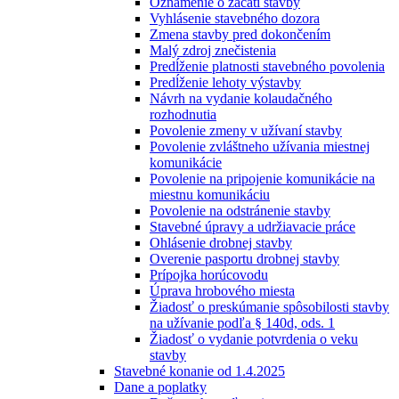
Oznámenie o začatí stavby
Vyhlásenie stavebného dozora
Zmena stavby pred dokončením
Malý zdroj znečistenia
Predĺženie platnosti stavebného povolenia
Predĺženie lehoty výstavby
Návrh na vydanie kolaudačného
rozhodnutia
Povolenie zmeny v užívaní stavby
Povolenie zvláštneho užívania miestnej
komunikácie
Povolenie na pripojenie komunikácie na
miestnu komunikáciu
Povolenie na odstránenie stavby
Stavebné úpravy a udržiavacie práce
Ohlásenie drobnej stavby
Overenie pasportu drobnej stavby
Prípojka horúcovodu
Úprava hrobového miesta
Žiadosť o preskúmanie spôsobilosti stavby
na užívanie podľa § 140d, ods. 1
Žiadosť o vydanie potvrdenia o veku
stavby
Stavebné konanie od 1.4.2025
Dane a poplatky