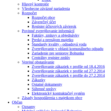
Hlavný kontrolór
Všeobecne záväzné nariadenia
Rozpočet
Rozpočet obce
Záverečný účet
Register účtovných závierok
Povinné zverejňovanie informácií
Faktúry, zmluvy a objednávky
Predaj a prenájom majetku
Štandardy kvality - odpadová voda
Zverejňovanie v oblasti komunálneho odpadu
Zariadenie pre seniorov Bohunka
Centrálny register zmlúv
Verejné obstarávanie
Zverejňovanie zákaziek v profile od 18.4.2016
Zverejňovanie zákaziek v profile od 27.2.2014
Zverejňovanie zákaziek v profile do 27.2.2014
Zákazky
Ostatné dokumenty
Súhrnné správy
Elektronický kontraktačný systém
Zásady hospodárenia s majetkom obce
Občan
Oznamy