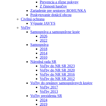
Prevencia a rôzne pokyny
Z činnosti hasičov
Zariadenie pre seniorov BOHUNKA
Poskytovanie dotácií obcou
Civilná ochrana
Výpuste JAVYS
Voľby
Samospráva a samosprávne kraje
2026
2022
Samospráva
2018
2014
2010
Národná rada SR
Voľby do NR SR 2023
Voľby do NR SR 2020
Voľby do NR SR 2016
Voľby do NR SR 2012
Voľby do orgánov samosprávnych krajov
Voľby 2017
Voľby 2013
Voľby prezidenta SR
2024
2019