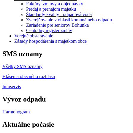
Faktúry, zmluvy a objednávky
Predaj a prenájom majetku
Štandardy kvality - odpadová voda
Zverejňovanie v oblasti komunálneho odpadu
Zariadenie pre seniorov Bohunka
Centrálny register zmlúv
Verejné obstarávanie
Zásady hospodárenia s majetkom obce
SMS oznamy
Všetky SMS oznamy
Hlásenia obecného rozhlasu
Infoservis
Vývoz odpadu
Harmonogram
Aktuálne počasie