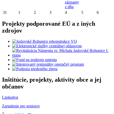
záznamy
z dňa
31
1
2
3
4
5
6
Projekty podporované EÚ a z iných
zdrojov
Inštitúcie, projekty, aktivity obce a jej
občanov
Limbafest
Zariadenie pre seniorov