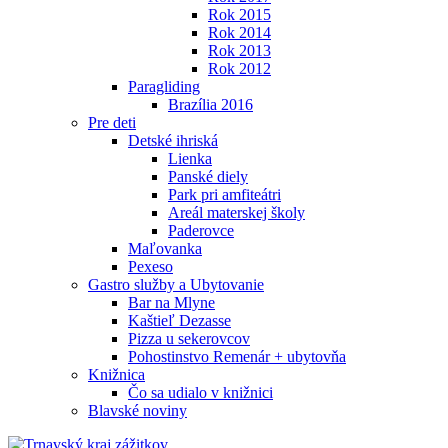
Rok 2015
Rok 2014
Rok 2013
Rok 2012
Paragliding
Brazília 2016
Pre deti
Detské ihriská
Lienka
Panské diely
Park pri amfiteátri
Areál materskej školy
Paderovce
Maľovanka
Pexeso
Gastro služby a Ubytovanie
Bar na Mlyne
Kaštieľ Dezasse
Pizza u sekerovcov
Pohostinstvo Remenár + ubytovňa
Knižnica
Čo sa udialo v knižnici
Blavské noviny