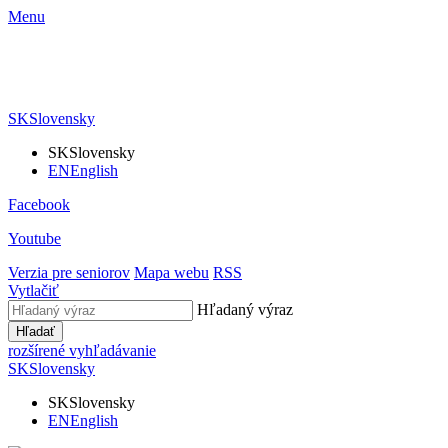
Menu
SK
Slovensky
SK
Slovensky
EN
English
Facebook
Youtube
Verzia pre seniorov
Mapa webu
RSS
Vytlačiť
Hľadaný výraz
Hľadať
rozšírené vyhľadávanie
SK
Slovensky
SK
Slovensky
EN
English