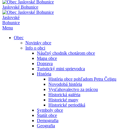
Jaslovské Bohunice
Jaslovské
Bohunice
Menu
Obec
Novinky obce
Info o obci
Náučný chodník chotárom obce
Mapa obce
Doprava
Turistický mini sprievodca
História
História obce pohľadom Petra Čeligu
Novodobá história
Vysťahovalectvo za prácou
Historická galéria
Historické mapy
Historické periodiká
Symboly obce
Štatút obce
Demografia
Geografia