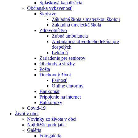
Splašková kanalizácia
Občianska vybavenosť
Školstvo
Základná škola s materskou školou
Základná umelecká škola
Zdravotníctvo
Zubná ambulancia
Ambulancia obvodného lekára pre
dospelých
Lekáreň
Zariadenie pre seniorov
Obchody a služby
Pošta
Duchovný život
Farnosť
Online cintoríny
Bankomat
Pripojenie na internet
Balíkoboxy
Covid-19
Život v obci
Novinky zo života v obci
Najbližšie podujatia
Galéria
Fotogaléria