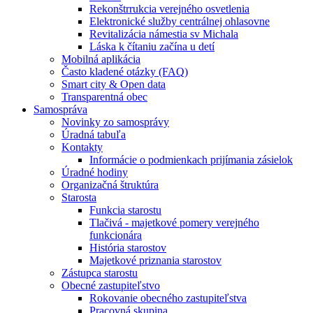
Rekonštrrukcia verejného osvetlenia
Elektronické služby centrálnej ohlasovne
Revitalizácia námestia sv Michala
Láska k čítaniu začína u detí
Mobilná aplikácia
Často kladené otázky (FAQ)
Smart city & Open data
Transparentná obec
Samospráva
Novinky zo samosprávy
Úradná tabuľa
Kontakty
Informácie o podmienkach prijímania zásielok
Úradné hodiny
Organizačná štruktúra
Starosta
Funkcia starostu
Tlačivá - majetkové pomery verejného
funkcionára
História starostov
Majetkové priznania starostov
Zástupca starostu
Obecné zastupiteľstvo
Rokovanie obecného zastupiteľstva
Pracovná skupina