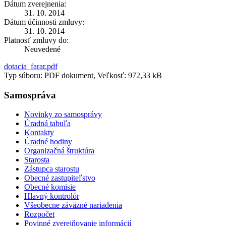
Dátum zverejnenia:
31. 10. 2014
Dátum účinnosti zmluvy:
31. 10. 2014
Platnosť zmluvy do:
Neuvedené
dotacia_farar.pdf
Typ súboru: PDF dokument, Veľkosť: 972,33 kB
Samospráva
Novinky zo samosprávy
Úradná tabuľa
Kontakty
Úradné hodiny
Organizačná štruktúra
Starosta
Zástupca starostu
Obecné zastupiteľstvo
Obecné komisie
Hlavný kontrolór
Všeobecne záväzné nariadenia
Rozpočet
Povinné zverejňovanie informácií