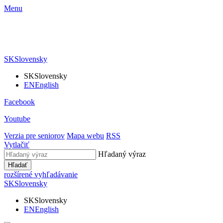
Menu
SK
Slovensky
SK
Slovensky
EN
English
Facebook
Youtube
Verzia pre seniorov
Mapa webu
RSS
Vytlačiť
Hľadaný výraz
Hľadať
rozšírené vyhľadávanie
SK
Slovensky
SK
Slovensky
EN
English