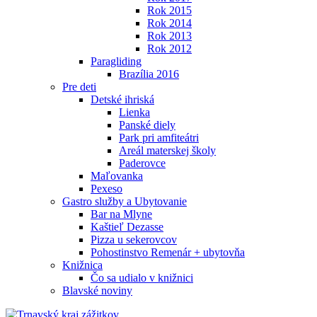
Rok 2015
Rok 2014
Rok 2013
Rok 2012
Paragliding
Brazília 2016
Pre deti
Detské ihriská
Lienka
Panské diely
Park pri amfiteátri
Areál materskej školy
Paderovce
Maľovanka
Pexeso
Gastro služby a Ubytovanie
Bar na Mlyne
Kaštieľ Dezasse
Pizza u sekerovcov
Pohostinstvo Remenár + ubytovňa
Knižnica
Čo sa udialo v knižnici
Blavské noviny