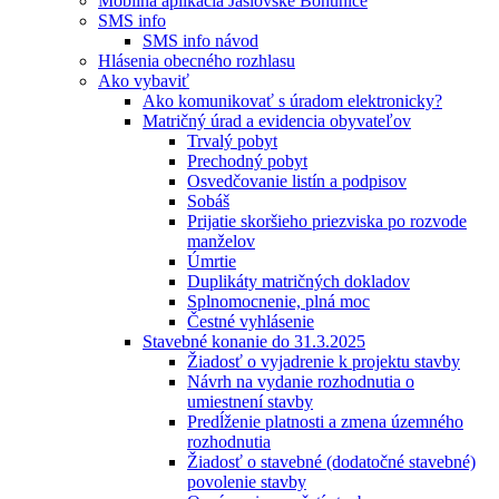
Mobilná aplikácia Jaslovské Bohunice
SMS info
SMS info návod
Hlásenia obecného rozhlasu
Ako vybaviť
Ako komunikovať s úradom elektronicky?
Matričný úrad a evidencia obyvateľov
Trvalý pobyt
Prechodný pobyt
Osvedčovanie listín a podpisov
Sobáš
Prijatie skoršieho priezviska po rozvode
manželov
Úmrtie
Duplikáty matričných dokladov
Splnomocnenie, plná moc
Čestné vyhlásenie
Stavebné konanie do 31.3.2025
Žiadosť o vyjadrenie k projektu stavby
Návrh na vydanie rozhodnutia o
umiestnení stavby
Predĺženie platnosti a zmena územného
rozhodnutia
Žiadosť o stavebné (dodatočné stavebné)
povolenie stavby