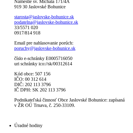
Námestie sv. Michala 171/4A
919 30 Jaslovské Bohunice
starosta@jaslovske-bohunice.sk
podatelna@jaslovske-bohunice.sk
33/5571 020
0917/814 918
Email pre nahlasovanie porúch:
poruchy@jaslovske-bohunice.sk
číslo e-schránky E0005716050
uri schránky ico://sk/00312614
Kód obce: 507 156
IČO: 00 312 614
DIČ: 202 113 3796
IČ DPH: SK 202 113 3796
Podnikateľská činnosť Obce Jaslovské Bohunice: zapísaná
v ŽR OÚ Trnava, č. 250-33109.
Úradné hodiny