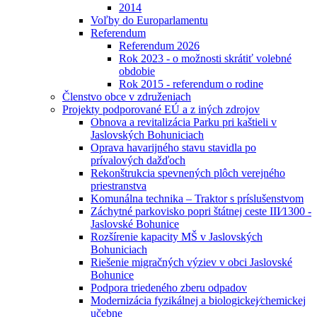
2014
Voľby do Europarlamentu
Referendum
Referendum 2026
Rok 2023 - o možnosti skrátiť volebné
obdobie
Rok 2015 - referendum o rodine
Členstvo obce v združeniach
Projekty podporované EÚ a z iných zdrojov
Obnova a revitalizácia Parku pri kaštieli v
Jaslovských Bohuniciach
Oprava havarijného stavu stavidla po
prívalových dažďoch
Rekonštrukcia spevnených plôch verejného
priestranstva
Komunálna technika – Traktor s príslušenstvom
Záchytné parkovisko popri štátnej ceste III⁄1300 -
Jaslovské Bohunice
Rozšírenie kapacity MŠ v Jaslovských
Bohuniciach
Riešenie migračných výziev v obci Jaslovské
Bohunice
Podpora triedeného zberu odpadov
Modernizácia fyzikálnej a biologickej⁄chemickej
učebne