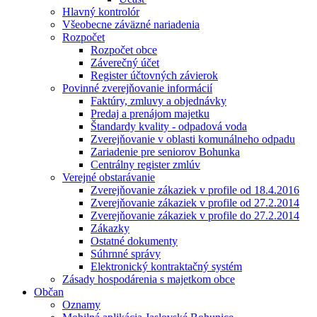
Hlavný kontrolór
Všeobecne záväzné nariadenia
Rozpočet
Rozpočet obce
Záverečný účet
Register účtovných závierok
Povinné zverejňovanie informácií
Faktúry, zmluvy a objednávky
Predaj a prenájom majetku
Štandardy kvality - odpadová voda
Zverejňovanie v oblasti komunálneho odpadu
Zariadenie pre seniorov Bohunka
Centrálny register zmlúv
Verejné obstarávanie
Zverejňovanie zákaziek v profile od 18.4.2016
Zverejňovanie zákaziek v profile od 27.2.2014
Zverejňovanie zákaziek v profile do 27.2.2014
Zákazky
Ostatné dokumenty
Súhrnné správy
Elektronický kontraktačný systém
Zásady hospodárenia s majetkom obce
Občan
Oznamy