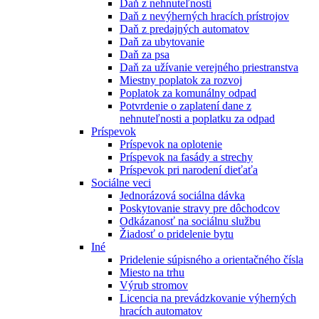
Daň z nehnuteľnosti
Daň z nevýherných hracích prístrojov
Daň z predajných automatov
Daň za ubytovanie
Daň za psa
Daň za užívanie verejného priestranstva
Miestny poplatok za rozvoj
Poplatok za komunálny odpad
Potvrdenie o zaplatení dane z
nehnuteľnosti a poplatku za odpad
Príspevok
Príspevok na oplotenie
Príspevok na fasády a strechy
Príspevok pri narodení dieťaťa
Sociálne veci
Jednorázová sociálna dávka
Poskytovanie stravy pre dôchodcov
Odkázanosť na sociálnu službu
Žiadosť o pridelenie bytu
Iné
Pridelenie súpisného a orientačného čísla
Miesto na trhu
Výrub stromov
Licencia na prevádzkovanie výherných
hracích automatov