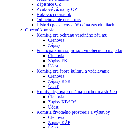
Zápisnice OZ
Zvukové záznamy OZ
Rokovací poriadok
Odmeňovanie poslancov
História poslancov a účasť na zasadnutiach
Obecné komisie
Komisia pre ochranu verejného záujmu
Členovia
Zápisy
Finančná komisia pre správu obecného majetku
Členovia
Zápisy FK
Účasť
Komisia pre šport, kultúru a vzdelávanie
Členovia
Zápisy KSK
Účasť
Komisia bytová, sociálna, obchodu a služieb
Členovia
Zápisy KBSOS
Účasť
Komisia životného prostredia a výstavby
Členovia
Zápisy KŽP
Účasť