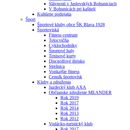
Slávnosti v Jaslovských Bohuniciach
V Bohunicách pri kaštieli
Kultúrne podujatia
Šport
Športové kluby obce ŠK Blava 1928
Športoviská
Fitness centrum
Telocvičňa
Cyklochodníky
Športové haly
Tenisové kurty
Discgolfové ihrisko
Strelnica
Vonkajšie fitness
Cenník športovísk
Kluby a združenia
Jazdecký klub AXA
Občianske združenie MEANDER
Rok 2019
Rok 2017
Rok 2014
Rok 2013
Rok 2012
Vodácko-turistický klub
Rok 2017