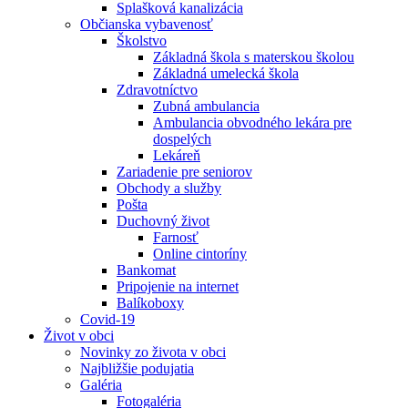
Splašková kanalizácia
Občianska vybavenosť
Školstvo
Základná škola s materskou školou
Základná umelecká škola
Zdravotníctvo
Zubná ambulancia
Ambulancia obvodného lekára pre
dospelých
Lekáreň
Zariadenie pre seniorov
Obchody a služby
Pošta
Duchovný život
Farnosť
Online cintoríny
Bankomat
Pripojenie na internet
Balíkoboxy
Covid-19
Život v obci
Novinky zo života v obci
Najbližšie podujatia
Galéria
Fotogaléria