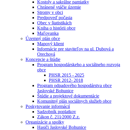
Kostoly a sakrálne pamiatky
Chránené vtáčie územie
Stromy v obci
Predpoveď počasia
Obec v štatistikách
Kniha o histórii obce
Maľovanka
Územný plán obce
Mapový klient
Informácie pre staviteľov na ul. Dubová a
Orechová
Koncepcie a štúdie
Program hospodárskeho a sociálneho rozvoja
obce
PHSR 2015 - 2025
PHSR 2012- 2018
Program odpadového hospodárstva obce
Jaslovské Bohunice
Štúdie a projektové dokumentácie
Komunitný plán sociálnych služieb obce
Poskytovanie informácií
Sadzobník poplatkov
Zákon č. 211⁄2000 Z.z.
Organizácie a spolky
Hasiči Jaslovské Bohunice