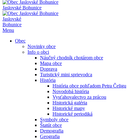
Jaslovské Bohunice
Jaslovské
Bohunice
Menu
Obec
Novinky obce
Info o obci
Náučný chodník chotárom obce
Mapa obce
Doprava
Turistický mini sprievodca
História
História obce pohľadom Petra Čeligu
Novodobá história
Vysťahovalectvo za prácou
Historická galéria
Historické mapy
Historické periodiká
Symboly obce
Štatút obce
Demografia
Geografia