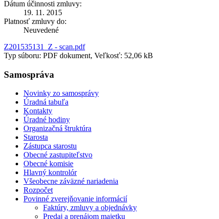
Dátum účinnosti zmluvy:
19. 11. 2015
Platnosť zmluvy do:
Neuvedené
Z201535131_Z - scan.pdf
Typ súboru: PDF dokument, Veľkosť: 52,06 kB
Samospráva
Novinky zo samosprávy
Úradná tabuľa
Kontakty
Úradné hodiny
Organizačná štruktúra
Starosta
Zástupca starostu
Obecné zastupiteľstvo
Obecné komisie
Hlavný kontrolór
Všeobecne záväzné nariadenia
Rozpočet
Povinné zverejňovanie informácií
Faktúry, zmluvy a objednávky
Predaj a prenájom majetku