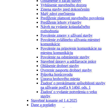
Oznámenie o začatí stavby
Vyhlásenie stavebného dozora
Zmena stavby pred dokončením
Malý zdroj znečistenia
Predĺženie platnosti stavebného povolenia
Predĺženie lehoty výstavby
Návrh na vydanie kolaudačného
rozhodnutia
Povolenie zmeny v užívaní stavby
Povolenie zvláštneho užívania miestnej
komunikácie
Povolenie na pripojenie komunikácie na
miestnu komunikáciu
Povolenie na odstránenie stavby
Stavebné úpravy a udržiavacie práce
Ohlásenie drobnej stavby
Overenie pasportu drobnej stavby
Prípojka horúcovodu
Úprava hrobového miesta
Žiadosť o preskúmanie spôsobilosti stavby
na užívanie podľa § 140d, ods. 1
Žiadosť o vydanie potvrdenia o veku
stavby
Stavebné konanie od 1.4.2025
Dane a poplatky