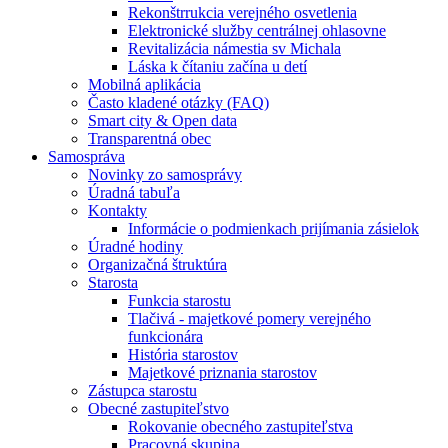
Rekonštrrukcia verejného osvetlenia
Elektronické služby centrálnej ohlasovne
Revitalizácia námestia sv Michala
Láska k čítaniu začína u detí
Mobilná aplikácia
Často kladené otázky (FAQ)
Smart city & Open data
Transparentná obec
Samospráva
Novinky zo samosprávy
Úradná tabuľa
Kontakty
Informácie o podmienkach prijímania zásielok
Úradné hodiny
Organizačná štruktúra
Starosta
Funkcia starostu
Tlačivá - majetkové pomery verejného
funkcionára
História starostov
Majetkové priznania starostov
Zástupca starostu
Obecné zastupiteľstvo
Rokovanie obecného zastupiteľstva
Pracovná skupina