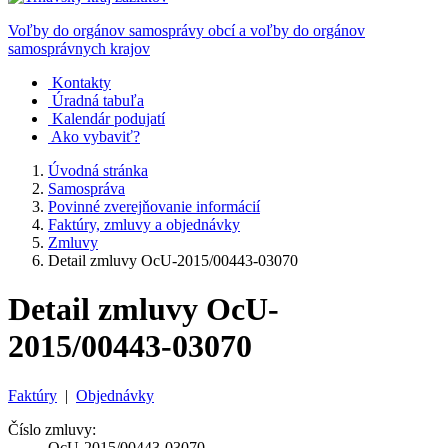
Voľby do orgánov samosprávy obcí a voľby do orgánov
samosprávnych krajov
Kontakty
Úradná tabuľa
Kalendár podujatí
Ako vybaviť?
Úvodná stránka
Samospráva
Povinné zverejňovanie informácií
Faktúry, zmluvy a objednávky
Zmluvy
Detail zmluvy OcU-2015/00443-03070
Detail zmluvy OcU-
2015/00443-03070
Faktúry
|
Objednávky
Číslo zmluvy:
OcU-2015/00443-03070