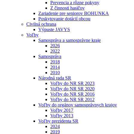
Prevencia a rôzne pokyny
Z činnosti hasičov
Zariadenie pre seniorov BOHUNKA
Poskytovanie dotácií obcou
Civilná ochrana
Výpuste JAVYS
Voľby
Samospráva a samosprávne kraje
2026
2022
Samospráva
2018
2014
2010
Národná rada SR
Voľby do NR SR 2023
Voľby do NR SR 2020
Voľby do NR SR 2016
Voľby do NR SR 2012
Voľby do orgánov samosprávnych krajov
Voľby 2017
Voľby 2013
Voľby prezidenta SR
2024
2019