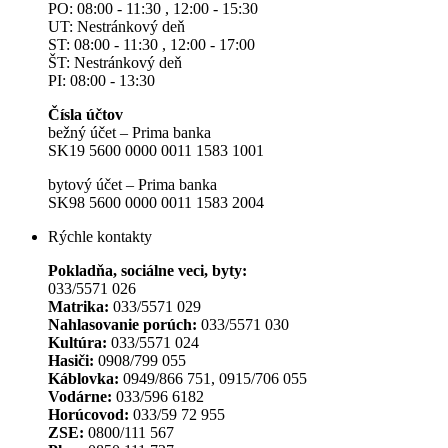
PO: 08:00 - 11:30 , 12:00 - 15:30
UT: Nestránkový deň
ST: 08:00 - 11:30 , 12:00 - 17:00
ŠT: Nestránkový deň
PI: 08:00 - 13:30
Čísla účtov
bežný účet – Prima banka
SK19 5600 0000 0011 1583 1001
bytový účet – Prima banka
SK98 5600 0000 0011 1583 2004
Rýchle kontakty
Pokladňa, sociálne veci, byty:
033/5571 026
Matrika:
033/5571 029
Nahlasovanie porúch:
033/5571 030
Kultúra:
033/5571 024
Hasiči:
0908/799 055
Káblovka:
0949/866 751, 0915/706 055
Vodárne:
033/596 6182
Horúcovod:
033/59 72 955
ZSE:
0800/111 567