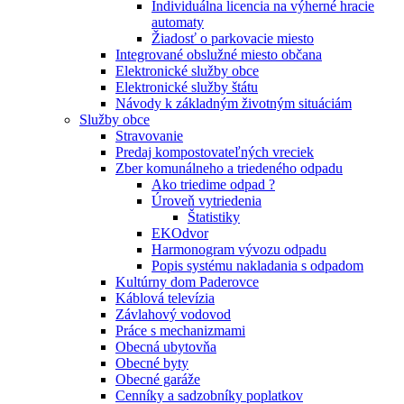
Individuálna licencia na výherné hracie
automaty
Žiadosť o parkovacie miesto
Integrované obslužné miesto občana
Elektronické služby obce
Elektronické služby štátu
Návody k základným životným situáciám
Služby obce
Stravovanie
Predaj kompostovateľných vreciek
Zber komunálneho a triedeného odpadu
Ako triedime odpad ?
Úroveň vytriedenia
Štatistiky
EKOdvor
Harmonogram vývozu odpadu
Popis systému nakladania s odpadom
Kultúrny dom Paderovce
Káblová televízia
Závlahový vodovod
Práce s mechanizmami
Obecná ubytovňa
Obecné byty
Obecné garáže
Cenníky a sadzobníky poplatkov