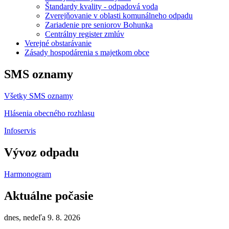
Štandardy kvality - odpadová voda
Zverejňovanie v oblasti komunálneho odpadu
Zariadenie pre seniorov Bohunka
Centrálny register zmlúv
Verejné obstarávanie
Zásady hospodárenia s majetkom obce
SMS oznamy
Všetky SMS oznamy
Hlásenia obecného rozhlasu
Infoservis
Vývoz odpadu
Harmonogram
Aktuálne počasie
dnes, nedeľa 9. 8. 2026