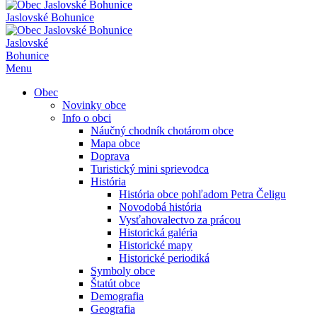
Jaslovské Bohunice
Jaslovské
Bohunice
Menu
Obec
Novinky obce
Info o obci
Náučný chodník chotárom obce
Mapa obce
Doprava
Turistický mini sprievodca
História
História obce pohľadom Petra Čeligu
Novodobá história
Vysťahovalectvo za prácou
Historická galéria
Historické mapy
Historické periodiká
Symboly obce
Štatút obce
Demografia
Geografia