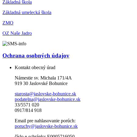
Základná škola
Základná umelecká škola
ZMO
OZ Naše Jadro
Ochrana osobných údajov
Kontakt obecný úrad
Námestie sv. Michala 171/4A
919 30 Jaslovské Bohunice
starosta@jaslovske-bohunice.sk
podatelna@jaslovske-bohunice.sk
33/5571 020
0917/814 918
Email pre nahlasovanie porúch:
poruchy@jaslovske-bohunice.sk
číslo e-schránky E0005716050