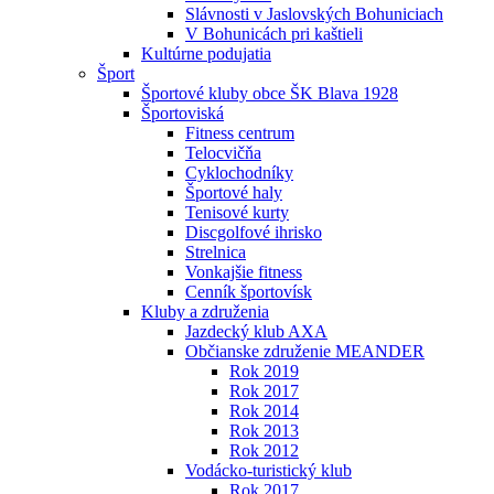
Slávnosti v Jaslovských Bohuniciach
V Bohunicách pri kaštieli
Kultúrne podujatia
Šport
Športové kluby obce ŠK Blava 1928
Športoviská
Fitness centrum
Telocvičňa
Cyklochodníky
Športové haly
Tenisové kurty
Discgolfové ihrisko
Strelnica
Vonkajšie fitness
Cenník športovísk
Kluby a združenia
Jazdecký klub AXA
Občianske združenie MEANDER
Rok 2019
Rok 2017
Rok 2014
Rok 2013
Rok 2012
Vodácko-turistický klub
Rok 2017