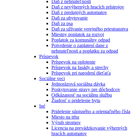
Daň z nehnuteľnosti
Daň z nevýherných hracích prístrojov
Daň z predajných automatov
Daň za ubytovanie
Daň za psa
Daň za užívanie verejného priestranstva
Miestny poplatok za rozvoj
Poplatok za komunálny odpad
Potvrdenie o zaplatení dane z
nehnuteľnosti a poplatku za odpad
Príspevok
Príspevok na oplotenie
Príspevok na fasády a strechy
Príspevok pri narodení dieťaťa
Sociálne veci
Jednorázová sociálna dávka
Poskytovanie stravy pre dôchodcov
Odkázanosť na sociálnu službu
Žiadosť o pridelenie bytu
Iné
Pridelenie súpisného a orientačného čísla
Miesto na trhu
Výrub stromov
Licencia na prevádzkovanie výherných
hracích automatov