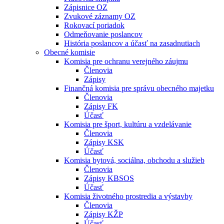
Zápisnice OZ
Zvukové záznamy OZ
Rokovací poriadok
Odmeňovanie poslancov
História poslancov a účasť na zasadnutiach
Obecné komisie
Komisia pre ochranu verejného záujmu
Členovia
Zápisy
Finančná komisia pre správu obecného majetku
Členovia
Zápisy FK
Účasť
Komisia pre šport, kultúru a vzdelávanie
Členovia
Zápisy KSK
Účasť
Komisia bytová, sociálna, obchodu a služieb
Členovia
Zápisy KBSOS
Účasť
Komisia životného prostredia a výstavby
Členovia
Zápisy KŽP
Účasť