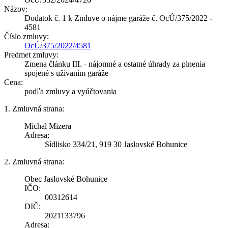
Názov:
Dodatok č. 1 k Zmluve o nájme garáže č. OcÚ/375/2022 -
4581
Číslo zmluvy:
OcÚ/375/2022/4581
Predmet zmluvy:
Zmena článku III. - nájomné a ostatné úhrady za plnenia
spojené s užívaním garáže
Cena:
podľa zmluvy a vyúčtovania
1. Zmluvná strana:
Michal Mizera
Adresa:
Sídlisko 334/21, 919 30 Jaslovské Bohunice
2. Zmluvná strana:
Obec Jaslovské Bohunice
IČO:
00312614
DIČ:
2021133796
Adresa: