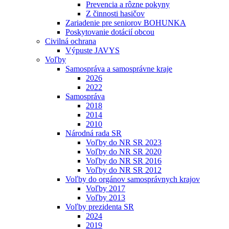
Prevencia a rôzne pokyny
Z činnosti hasičov
Zariadenie pre seniorov BOHUNKA
Poskytovanie dotácií obcou
Civilná ochrana
Výpuste JAVYS
Voľby
Samospráva a samosprávne kraje
2026
2022
Samospráva
2018
2014
2010
Národná rada SR
Voľby do NR SR 2023
Voľby do NR SR 2020
Voľby do NR SR 2016
Voľby do NR SR 2012
Voľby do orgánov samosprávnych krajov
Voľby 2017
Voľby 2013
Voľby prezidenta SR
2024
2019