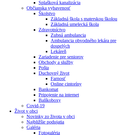
Splašková kanalizácia
Občianska vybavenosť
Školstvo
Základná škola s materskou školou
Základná umelecká škola
Zdravotníctvo
Zubná ambulancia
Ambulancia obvodného lekára pre
dospelých
Lekáreň
Zariadenie pre seniorov
Obchody a služby
Pošta
Duchovný život
Farnosť
Online cintoríny
Bankomat
Pripojenie na internet
Balíkoboxy
Covid-19
Život v obci
Novinky zo života v obci
Najbližšie podujatia
Galéria
Fotogaléria