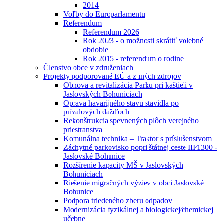
2014
Voľby do Europarlamentu
Referendum
Referendum 2026
Rok 2023 - o možnosti skrátiť volebné
obdobie
Rok 2015 - referendum o rodine
Členstvo obce v združeniach
Projekty podporované EÚ a z iných zdrojov
Obnova a revitalizácia Parku pri kaštieli v
Jaslovských Bohuniciach
Oprava havarijného stavu stavidla po
prívalových dažďoch
Rekonštrukcia spevnených plôch verejného
priestranstva
Komunálna technika – Traktor s príslušenstvom
Záchytné parkovisko popri štátnej ceste III⁄1300 -
Jaslovské Bohunice
Rozšírenie kapacity MŠ v Jaslovských
Bohuniciach
Riešenie migračných výziev v obci Jaslovské
Bohunice
Podpora triedeného zberu odpadov
Modernizácia fyzikálnej a biologickej⁄chemickej
učebne