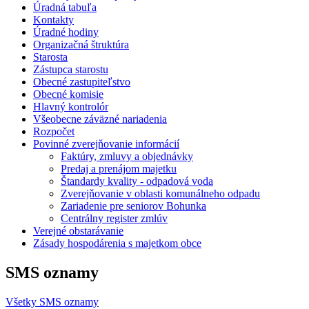
Úradná tabuľa
Kontakty
Úradné hodiny
Organizačná štruktúra
Starosta
Zástupca starostu
Obecné zastupiteľstvo
Obecné komisie
Hlavný kontrolór
Všeobecne záväzné nariadenia
Rozpočet
Povinné zverejňovanie informácií
Faktúry, zmluvy a objednávky
Predaj a prenájom majetku
Štandardy kvality - odpadová voda
Zverejňovanie v oblasti komunálneho odpadu
Zariadenie pre seniorov Bohunka
Centrálny register zmlúv
Verejné obstarávanie
Zásady hospodárenia s majetkom obce
SMS oznamy
Všetky SMS oznamy