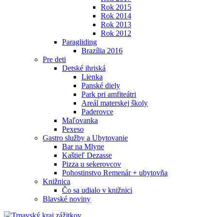
Rok 2015
Rok 2014
Rok 2013
Rok 2012
Paragliding
Brazília 2016
Pre deti
Detské ihriská
Lienka
Panské diely
Park pri amfiteátri
Areál materskej školy
Paderovce
Maľovanka
Pexeso
Gastro služby a Ubytovanie
Bar na Mlyne
Kaštieľ Dezasse
Pizza u sekerovcov
Pohostinstvo Remenár + ubytovňa
Knižnica
Čo sa udialo v knižnici
Blavské noviny