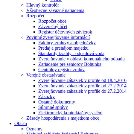
Hlavný kontrolór
Všeobecne záväzné nariadenia
Rozpočet
Rozpočet obce
Záverečný účet
Register účtovných závierok
Povinné zverejňovanie informácií
Faktúry, zmluvy a objednávky
Predaj a prenájom majetku
Štandardy kvality - odpadová voda
Zverejňovanie v oblasti komunálneho odpadu
Zariadenie pre seniorov Bohunka
Centrálny register zmlúv
Verejné obstarávanie
Zverejňovanie zákaziek v profile od 18.4.2016
Zverejňovanie zákaziek v profile od 27.2.2014
Zverejňovanie zákaziek v profile do 27.2.2014
Zákazky
Ostatné dokumenty
Súhrnné správy
Elektronický kontraktačný systém
Zásady hospodárenia s majetkom obce
Občan
Oznamy