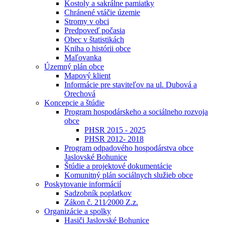
Kostoly a sakrálne pamiatky
Chránené vtáčie územie
Stromy v obci
Predpoveď počasia
Obec v štatistikách
Kniha o histórii obce
Maľovanka
Územný plán obce
Mapový klient
Informácie pre staviteľov na ul. Dubová a
Orechová
Koncepcie a štúdie
Program hospodárskeho a sociálneho rozvoja
obce
PHSR 2015 - 2025
PHSR 2012- 2018
Program odpadového hospodárstva obce
Jaslovské Bohunice
Štúdie a projektové dokumentácie
Komunitný plán sociálnych služieb obce
Poskytovanie informácií
Sadzobník poplatkov
Zákon č. 211⁄2000 Z.z.
Organizácie a spolky
Hasiči Jaslovské Bohunice