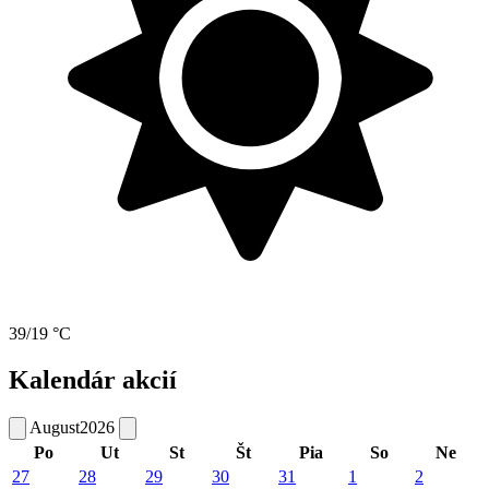
39/19 °C
Kalendár akcií
August
2026
Po
Ut
St
Št
Pia
So
Ne
27
28
29
30
31
1
2