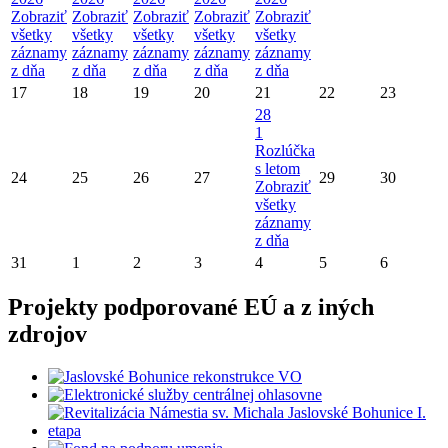
Zobraziť
Zobraziť
Zobraziť
Zobraziť
Zobraziť
všetky
všetky
všetky
všetky
všetky
záznamy
záznamy
záznamy
záznamy
záznamy
z dňa
z dňa
z dňa
z dňa
z dňa
17
18
19
20
21
22
23
28
1
Rozlúčka
s letom
24
25
26
27
29
30
Zobraziť
všetky
záznamy
z dňa
31
1
2
3
4
5
6
Projekty podporované EÚ a z iných
zdrojov