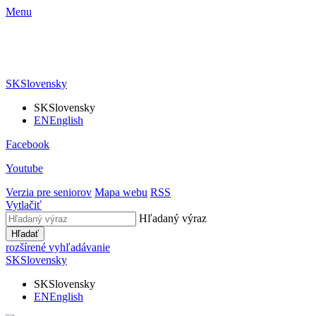
Menu
SK
Slovensky
SK
Slovensky
EN
English
Facebook
Youtube
Verzia pre seniorov
Mapa webu
RSS
Vytlačiť
Hľadaný výraz
Hľadať
rozšírené vyhľadávanie
SK
Slovensky
SK
Slovensky
EN
English