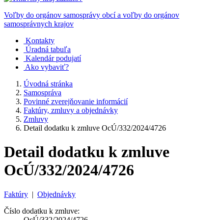
Voľby do orgánov samosprávy obcí a voľby do orgánov
samosprávnych krajov
Kontakty
Úradná tabuľa
Kalendár podujatí
Ako vybaviť?
Úvodná stránka
Samospráva
Povinné zverejňovanie informácií
Faktúry, zmluvy a objednávky
Zmluvy
Detail dodatku k zmluve OcÚ/332/2024/4726
Detail dodatku k zmluve
OcÚ/332/2024/4726
Faktúry
|
Objednávky
Číslo dodatku k zmluve:
OcÚ/332/2024/4726