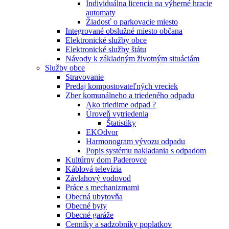
Individuálna licencia na výherné hracie
automaty
Žiadosť o parkovacie miesto
Integrované obslužné miesto občana
Elektronické služby obce
Elektronické služby štátu
Návody k základným životným situáciám
Služby obce
Stravovanie
Predaj kompostovateľných vreciek
Zber komunálneho a triedeného odpadu
Ako triedime odpad ?
Úroveň vytriedenia
Štatistiky
EKOdvor
Harmonogram vývozu odpadu
Popis systému nakladania s odpadom
Kultúrny dom Paderovce
Káblová televízia
Závlahový vodovod
Práce s mechanizmami
Obecná ubytovňa
Obecné byty
Obecné garáže
Cenníky a sadzobníky poplatkov