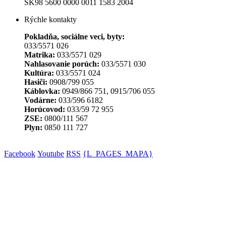
SK98 5600 0000 0011 1583 2004
Rýchle kontakty
Pokladňa, sociálne veci, byty:
033/5571 026
Matrika:
033/5571 029
Nahlasovanie porúch:
033/5571 030
Kultúra:
033/5571 024
Hasiči:
0908/799 055
Káblovka:
0949/866 751, 0915/706 055
Vodárne:
033/596 6182
Horúcovod:
033/59 72 955
ZSE:
0800/111 567
Plyn:
0850 111 727
Facebook
Youtube
RSS
{L_PAGES_MAPA}