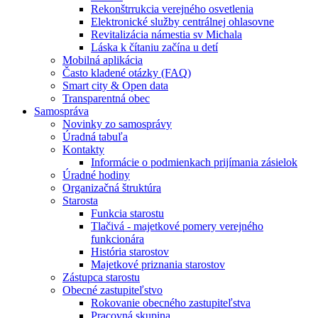
Rekonštrrukcia verejného osvetlenia
Elektronické služby centrálnej ohlasovne
Revitalizácia námestia sv Michala
Láska k čítaniu začína u detí
Mobilná aplikácia
Často kladené otázky (FAQ)
Smart city & Open data
Transparentná obec
Samospráva
Novinky zo samosprávy
Úradná tabuľa
Kontakty
Informácie o podmienkach prijímania zásielok
Úradné hodiny
Organizačná štruktúra
Starosta
Funkcia starostu
Tlačivá - majetkové pomery verejného
funkcionára
História starostov
Majetkové priznania starostov
Zástupca starostu
Obecné zastupiteľstvo
Rokovanie obecného zastupiteľstva
Pracovná skupina