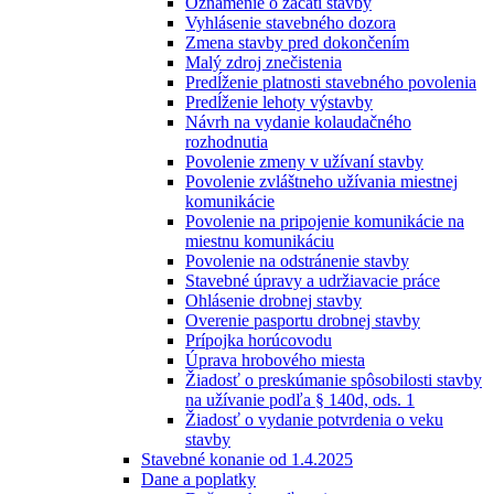
Oznámenie o začatí stavby
Vyhlásenie stavebného dozora
Zmena stavby pred dokončením
Malý zdroj znečistenia
Predĺženie platnosti stavebného povolenia
Predĺženie lehoty výstavby
Návrh na vydanie kolaudačného
rozhodnutia
Povolenie zmeny v užívaní stavby
Povolenie zvláštneho užívania miestnej
komunikácie
Povolenie na pripojenie komunikácie na
miestnu komunikáciu
Povolenie na odstránenie stavby
Stavebné úpravy a udržiavacie práce
Ohlásenie drobnej stavby
Overenie pasportu drobnej stavby
Prípojka horúcovodu
Úprava hrobového miesta
Žiadosť o preskúmanie spôsobilosti stavby
na užívanie podľa § 140d, ods. 1
Žiadosť o vydanie potvrdenia o veku
stavby
Stavebné konanie od 1.4.2025
Dane a poplatky