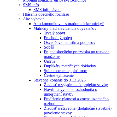
Mobilná aplikácia Jaslovské Bohunice
SMS info
SMS info návod
Hlásenia obecného rozhlasu
Ako vybaviť
Ako komunikovať s úradom elektronicky?
Matričný úrad a evidencia obyvateľov
Trvalý pobyt
Prechodný pobyt
Osvedčovanie listín a podpisov
Sobáš
Prijatie skoršieho priezviska po rozvode
manželov
Úmrtie
Duplikáty matričných dokladov
Splnomocnenie, plná moc
Čestné vyhlásenie
Stavebné konanie do 31.3.2025
Žiadosť o vyjadrenie k projektu stavby
Návrh na vydanie rozhodnutia o
umiestnení stavby
Predĺženie platnosti a zmena územného
rozhodnutia
Žiadosť o stavebné (dodatočné stavebné)
povolenie stavby