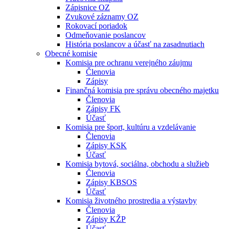
Zápisnice OZ
Zvukové záznamy OZ
Rokovací poriadok
Odmeňovanie poslancov
História poslancov a účasť na zasadnutiach
Obecné komisie
Komisia pre ochranu verejného záujmu
Členovia
Zápisy
Finančná komisia pre správu obecného majetku
Členovia
Zápisy FK
Účasť
Komisia pre šport, kultúru a vzdelávanie
Členovia
Zápisy KSK
Účasť
Komisia bytová, sociálna, obchodu a služieb
Členovia
Zápisy KBSOS
Účasť
Komisia životného prostredia a výstavby
Členovia
Zápisy KŽP
Účasť