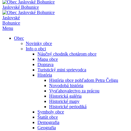
Jaslovské Bohunice
Jaslovské
Bohunice
Menu
Obec
Novinky obce
Info o obci
Náučný chodník chotárom obce
Mapa obce
Doprava
Turistický mini sprievodca
História
História obce pohľadom Petra Čeligu
Novodobá história
Vysťahovalectvo za prácou
Historická galéria
Historické mapy
Historické periodiká
Symboly obce
Štatút obce
Demografia
Geografia