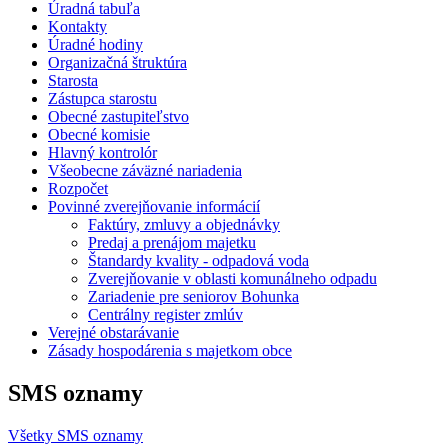
Úradná tabuľa
Kontakty
Úradné hodiny
Organizačná štruktúra
Starosta
Zástupca starostu
Obecné zastupiteľstvo
Obecné komisie
Hlavný kontrolór
Všeobecne záväzné nariadenia
Rozpočet
Povinné zverejňovanie informácií
Faktúry, zmluvy a objednávky
Predaj a prenájom majetku
Štandardy kvality - odpadová voda
Zverejňovanie v oblasti komunálneho odpadu
Zariadenie pre seniorov Bohunka
Centrálny register zmlúv
Verejné obstarávanie
Zásady hospodárenia s majetkom obce
SMS oznamy
Všetky SMS oznamy