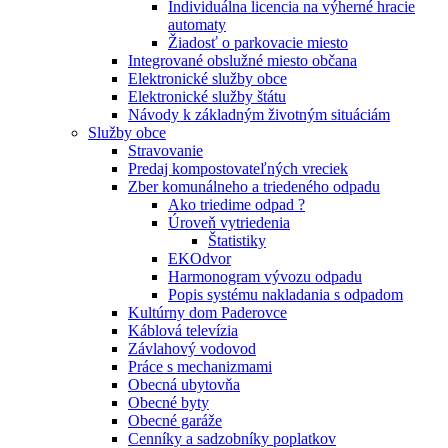
Individuálna licencia na výherné hracie
automaty
Žiadosť o parkovacie miesto
Integrované obslužné miesto občana
Elektronické služby obce
Elektronické služby štátu
Návody k základným životným situáciám
Služby obce
Stravovanie
Predaj kompostovateľných vreciek
Zber komunálneho a triedeného odpadu
Ako triedime odpad ?
Úroveň vytriedenia
Štatistiky
EKOdvor
Harmonogram vývozu odpadu
Popis systému nakladania s odpadom
Kultúrny dom Paderovce
Káblová televízia
Závlahový vodovod
Práce s mechanizmami
Obecná ubytovňa
Obecné byty
Obecné garáže
Cenníky a sadzobníky poplatkov