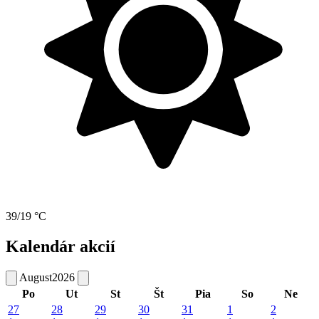
39/19 °C
Kalendár akcií
August
2026
Po
Ut
St
Št
Pia
So
Ne
27
28
29
30
31
1
2