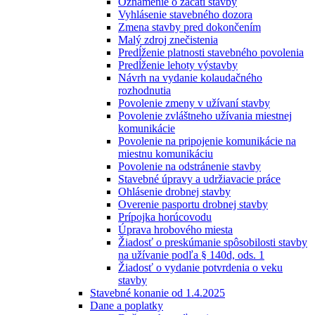
Oznámenie o začatí stavby
Vyhlásenie stavebného dozora
Zmena stavby pred dokončením
Malý zdroj znečistenia
Predĺženie platnosti stavebného povolenia
Predĺženie lehoty výstavby
Návrh na vydanie kolaudačného
rozhodnutia
Povolenie zmeny v užívaní stavby
Povolenie zvláštneho užívania miestnej
komunikácie
Povolenie na pripojenie komunikácie na
miestnu komunikáciu
Povolenie na odstránenie stavby
Stavebné úpravy a udržiavacie práce
Ohlásenie drobnej stavby
Overenie pasportu drobnej stavby
Prípojka horúcovodu
Úprava hrobového miesta
Žiadosť o preskúmanie spôsobilosti stavby
na užívanie podľa § 140d, ods. 1
Žiadosť o vydanie potvrdenia o veku
stavby
Stavebné konanie od 1.4.2025
Dane a poplatky