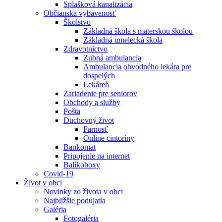
Splašková kanalizácia
Občianska vybavenosť
Školstvo
Základná škola s materskou školou
Základná umelecká škola
Zdravotníctvo
Zubná ambulancia
Ambulancia obvodného lekára pre
dospelých
Lekáreň
Zariadenie pre seniorov
Obchody a služby
Pošta
Duchovný život
Farnosť
Online cintoríny
Bankomat
Pripojenie na internet
Balíkoboxy
Covid-19
Život v obci
Novinky zo života v obci
Najbližšie podujatia
Galéria
Fotogaléria