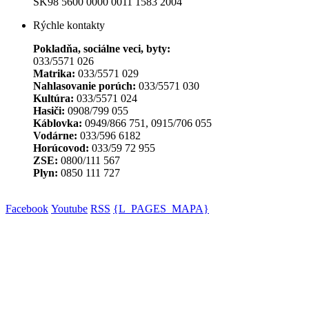
SK98 5600 0000 0011 1583 2004
Rýchle kontakty
Pokladňa, sociálne veci, byty:
033/5571 026
Matrika:
033/5571 029
Nahlasovanie porúch:
033/5571 030
Kultúra:
033/5571 024
Hasiči:
0908/799 055
Káblovka:
0949/866 751, 0915/706 055
Vodárne:
033/596 6182
Horúcovod:
033/59 72 955
ZSE:
0800/111 567
Plyn:
0850 111 727
Facebook
Youtube
RSS
{L_PAGES_MAPA}