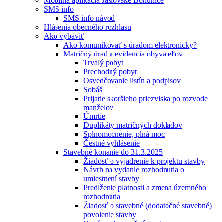
Mobilná aplikácia Jaslovské Bohunice
SMS info
SMS info návod
Hlásenia obecného rozhlasu
Ako vybaviť
Ako komunikovať s úradom elektronicky?
Matričný úrad a evidencia obyvateľov
Trvalý pobyt
Prechodný pobyt
Osvedčovanie listín a podpisov
Sobáš
Prijatie skoršieho priezviska po rozvode
manželov
Úmrtie
Duplikáty matričných dokladov
Splnomocnenie, plná moc
Čestné vyhlásenie
Stavebné konanie do 31.3.2025
Žiadosť o vyjadrenie k projektu stavby
Návrh na vydanie rozhodnutia o
umiestnení stavby
Predĺženie platnosti a zmena územného
rozhodnutia
Žiadosť o stavebné (dodatočné stavebné)
povolenie stavby