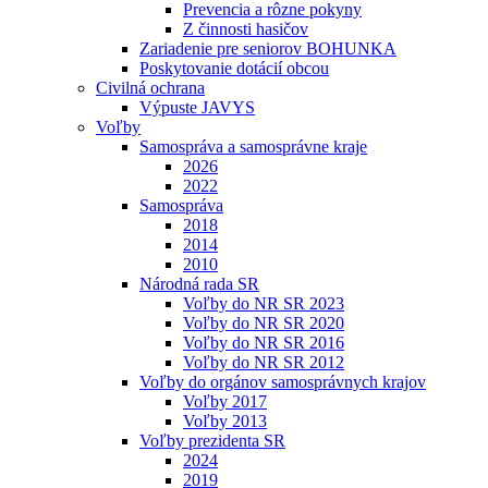
Prevencia a rôzne pokyny
Z činnosti hasičov
Zariadenie pre seniorov BOHUNKA
Poskytovanie dotácií obcou
Civilná ochrana
Výpuste JAVYS
Voľby
Samospráva a samosprávne kraje
2026
2022
Samospráva
2018
2014
2010
Národná rada SR
Voľby do NR SR 2023
Voľby do NR SR 2020
Voľby do NR SR 2016
Voľby do NR SR 2012
Voľby do orgánov samosprávnych krajov
Voľby 2017
Voľby 2013
Voľby prezidenta SR
2024
2019