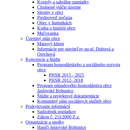
Kostoly a sakrálne pamiatky
Chránené vtáčie územie
Stromy v obci
Predpoveď počasia
Obec v štatistikách
Kniha o histórii obce
Maľovanka
Územný plán obce
Mapový klient
Informácie pre staviteľov na ul. Dubová a
Orechová
Koncepcie a štúdie
Program hospodárskeho a sociálneho rozvoja
obce
PHSR 2015 - 2025
PHSR 2012- 2018
Program odpadového hospodárstva obce
Jaslovské Bohunice
Štúdie a projektové dokumentácie
Komunitný plán sociálnych služieb obce
Poskytovanie informácií
Sadzobník poplatkov
Zákon č. 211⁄2000 Z.z.
Organizácie a spolky
Hasiči Jaslovské Bohunice