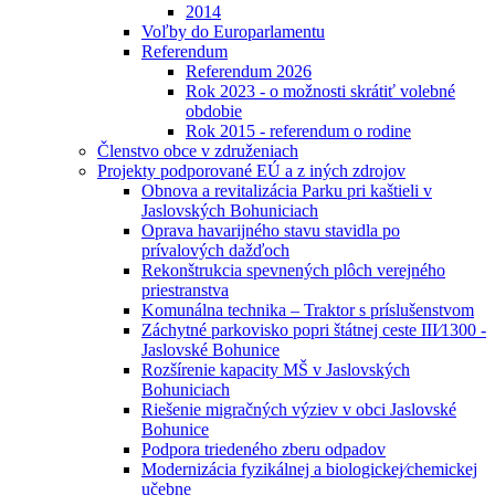
2014
Voľby do Europarlamentu
Referendum
Referendum 2026
Rok 2023 - o možnosti skrátiť volebné
obdobie
Rok 2015 - referendum o rodine
Členstvo obce v združeniach
Projekty podporované EÚ a z iných zdrojov
Obnova a revitalizácia Parku pri kaštieli v
Jaslovských Bohuniciach
Oprava havarijného stavu stavidla po
prívalových dažďoch
Rekonštrukcia spevnených plôch verejného
priestranstva
Komunálna technika – Traktor s príslušenstvom
Záchytné parkovisko popri štátnej ceste III⁄1300 -
Jaslovské Bohunice
Rozšírenie kapacity MŠ v Jaslovských
Bohuniciach
Riešenie migračných výziev v obci Jaslovské
Bohunice
Podpora triedeného zberu odpadov
Modernizácia fyzikálnej a biologickej⁄chemickej
učebne