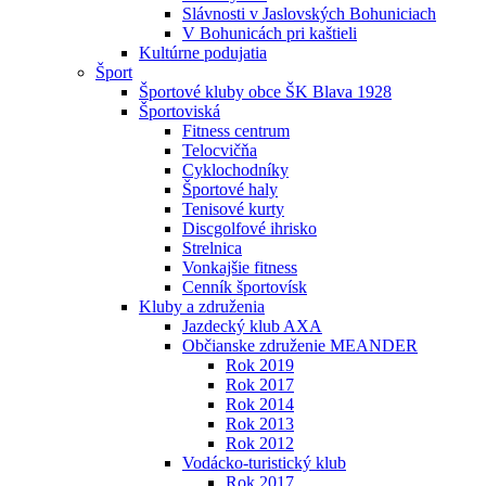
Slávnosti v Jaslovských Bohuniciach
V Bohunicách pri kaštieli
Kultúrne podujatia
Šport
Športové kluby obce ŠK Blava 1928
Športoviská
Fitness centrum
Telocvičňa
Cyklochodníky
Športové haly
Tenisové kurty
Discgolfové ihrisko
Strelnica
Vonkajšie fitness
Cenník športovísk
Kluby a združenia
Jazdecký klub AXA
Občianske združenie MEANDER
Rok 2019
Rok 2017
Rok 2014
Rok 2013
Rok 2012
Vodácko-turistický klub
Rok 2017