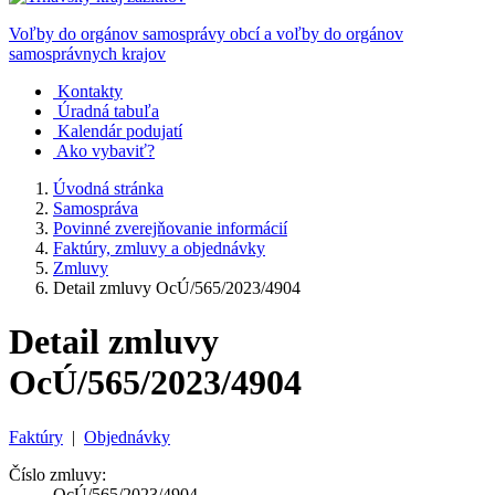
Voľby do orgánov samosprávy obcí a voľby do orgánov
samosprávnych krajov
Kontakty
Úradná tabuľa
Kalendár podujatí
Ako vybaviť?
Úvodná stránka
Samospráva
Povinné zverejňovanie informácií
Faktúry, zmluvy a objednávky
Zmluvy
Detail zmluvy OcÚ/565/2023/4904
Detail zmluvy
OcÚ/565/2023/4904
Faktúry
|
Objednávky
Číslo zmluvy:
OcÚ/565/2023/4904