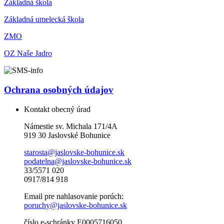
Základná škola
Základná umelecká škola
ZMO
OZ Naše Jadro
Ochrana osobných údajov
Kontakt obecný úrad
Námestie sv. Michala 171/4A
919 30 Jaslovské Bohunice
starosta@jaslovske-bohunice.sk
podatelna@jaslovske-bohunice.sk
33/5571 020
0917/814 918
Email pre nahlasovanie porúch:
poruchy@jaslovske-bohunice.sk
číslo e-schránky E0005716050