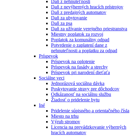
Daň z nehnuteľnosti
Daň z nevýherných hracích prístrojov
Daň z predajných automatov
Daň za ubytovanie
Daň za psa
Daň za užívanie verejného priestranstva
Miestny poplatok za rozvoj
Poplatok za komunálny odpad
Potvrdenie o zaplatení dane z
nehnuteľnosti a poplatku za odpad
Príspevok
Príspevok na oplotenie
Príspevok na fasády a strechy
Príspevok pri narodení dieťaťa
Sociálne veci
Jednorázová sociálna dávka
Poskytovanie stravy pre dôchodcov
Odkázanosť na sociálnu službu
Žiadosť o pridelenie bytu
Iné
Pridelenie súpisného a orientačného čísla
Miesto na trhu
Výrub stromov
Licencia na prevádzkovanie výherných
hracích automatov