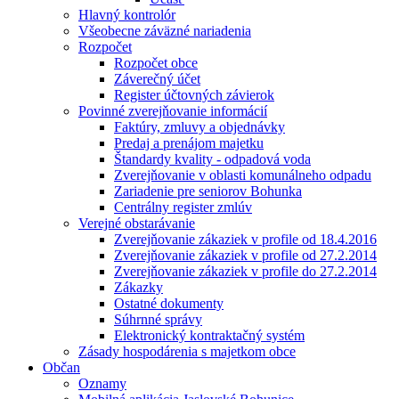
Hlavný kontrolór
Všeobecne záväzné nariadenia
Rozpočet
Rozpočet obce
Záverečný účet
Register účtovných závierok
Povinné zverejňovanie informácií
Faktúry, zmluvy a objednávky
Predaj a prenájom majetku
Štandardy kvality - odpadová voda
Zverejňovanie v oblasti komunálneho odpadu
Zariadenie pre seniorov Bohunka
Centrálny register zmlúv
Verejné obstarávanie
Zverejňovanie zákaziek v profile od 18.4.2016
Zverejňovanie zákaziek v profile od 27.2.2014
Zverejňovanie zákaziek v profile do 27.2.2014
Zákazky
Ostatné dokumenty
Súhrnné správy
Elektronický kontraktačný systém
Zásady hospodárenia s majetkom obce
Občan
Oznamy