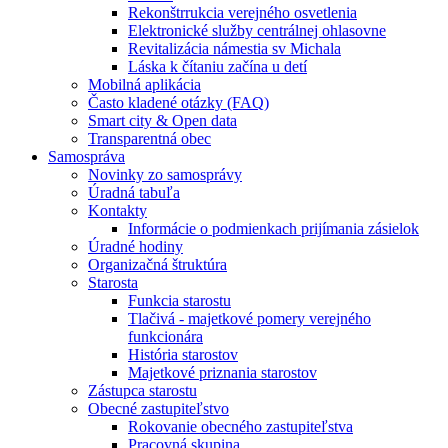
Rekonštrrukcia verejného osvetlenia
Elektronické služby centrálnej ohlasovne
Revitalizácia námestia sv Michala
Láska k čítaniu začína u detí
Mobilná aplikácia
Často kladené otázky (FAQ)
Smart city & Open data
Transparentná obec
Samospráva
Novinky zo samosprávy
Úradná tabuľa
Kontakty
Informácie o podmienkach prijímania zásielok
Úradné hodiny
Organizačná štruktúra
Starosta
Funkcia starostu
Tlačivá - majetkové pomery verejného
funkcionára
História starostov
Majetkové priznania starostov
Zástupca starostu
Obecné zastupiteľstvo
Rokovanie obecného zastupiteľstva
Pracovná skupina