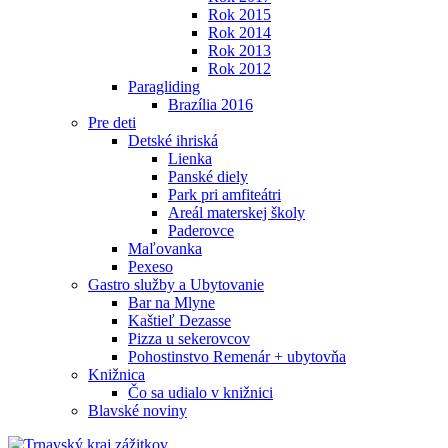
Rok 2015
Rok 2014
Rok 2013
Rok 2012
Paragliding
Brazília 2016
Pre deti
Detské ihriská
Lienka
Panské diely
Park pri amfiteátri
Areál materskej školy
Paderovce
Maľovanka
Pexeso
Gastro služby a Ubytovanie
Bar na Mlyne
Kaštieľ Dezasse
Pizza u sekerovcov
Pohostinstvo Remenár + ubytovňa
Knižnica
Čo sa udialo v knižnici
Blavské noviny