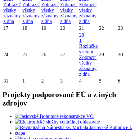
Zobraziť
Zobraziť
Zobraziť
Zobraziť
Zobraziť
všetky
všetky
všetky
všetky
všetky
záznamy
záznamy
záznamy
záznamy
záznamy
z dňa
z dňa
z dňa
z dňa
z dňa
17
18
19
20
21
22
23
28
1
Rozlúčka
s letom
24
25
26
27
29
30
Zobraziť
všetky
záznamy
z dňa
31
1
2
3
4
5
6
Projekty podporované EÚ a z iných
zdrojov