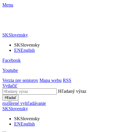
Menu
SK
Slovensky
SK
Slovensky
EN
English
Facebook
Youtube
Verzia pre seniorov
Mapa webu
RSS
Vytlačiť
Hľadaný výraz
Hľadať
rozšírené vyhľadávanie
SK
Slovensky
SK
Slovensky
EN
English