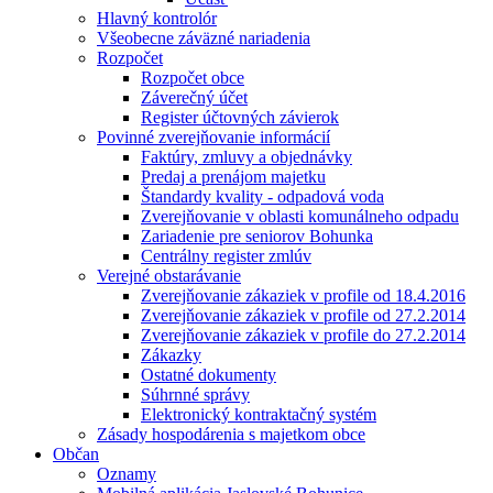
Hlavný kontrolór
Všeobecne záväzné nariadenia
Rozpočet
Rozpočet obce
Záverečný účet
Register účtovných závierok
Povinné zverejňovanie informácií
Faktúry, zmluvy a objednávky
Predaj a prenájom majetku
Štandardy kvality - odpadová voda
Zverejňovanie v oblasti komunálneho odpadu
Zariadenie pre seniorov Bohunka
Centrálny register zmlúv
Verejné obstarávanie
Zverejňovanie zákaziek v profile od 18.4.2016
Zverejňovanie zákaziek v profile od 27.2.2014
Zverejňovanie zákaziek v profile do 27.2.2014
Zákazky
Ostatné dokumenty
Súhrnné správy
Elektronický kontraktačný systém
Zásady hospodárenia s majetkom obce
Občan
Oznamy