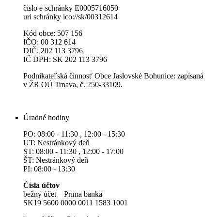
číslo e-schránky E0005716050
uri schránky ico://sk/00312614
Kód obce: 507 156
IČO: 00 312 614
DIČ: 202 113 3796
IČ DPH: SK 202 113 3796
Podnikateľská činnosť Obce Jaslovské Bohunice: zapísaná
v ŽR OÚ Trnava, č. 250-33109.
Úradné hodiny
PO: 08:00 - 11:30 , 12:00 - 15:30
UT: Nestránkový deň
ST: 08:00 - 11:30 , 12:00 - 17:00
ŠT: Nestránkový deň
PI: 08:00 - 13:30
Čísla účtov
bežný účet – Prima banka
SK19 5600 0000 0011 1583 1001