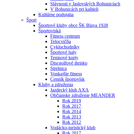
Slávnosti v Jaslovských Bohuniciach
V Bohunicách pri kaštieli
Kultúrne podujatia
Šport
Športové kluby obce ŠK Blava 1928
Športoviská
Fitness centrum
Telocvičňa
Cyklochodníky
Športové haly
Tenisové kurty
Discgolfové ihrisko
Strelnica
Vonkajšie fitness
Cenník športovísk
Kluby a združenia
Jazdecký klub AXA
Občianske združenie MEANDER
Rok 2019
Rok 2017
Rok 2014
Rok 2013
Rok 2012
Vodácko-turistický klub
Rok 2017