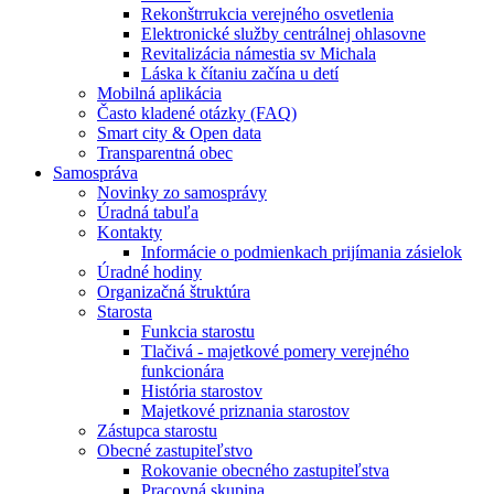
Rekonštrrukcia verejného osvetlenia
Elektronické služby centrálnej ohlasovne
Revitalizácia námestia sv Michala
Láska k čítaniu začína u detí
Mobilná aplikácia
Často kladené otázky (FAQ)
Smart city & Open data
Transparentná obec
Samospráva
Novinky zo samosprávy
Úradná tabuľa
Kontakty
Informácie o podmienkach prijímania zásielok
Úradné hodiny
Organizačná štruktúra
Starosta
Funkcia starostu
Tlačivá - majetkové pomery verejného
funkcionára
História starostov
Majetkové priznania starostov
Zástupca starostu
Obecné zastupiteľstvo
Rokovanie obecného zastupiteľstva
Pracovná skupina