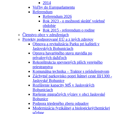
2014
Voľby do Europarlamentu
Referendum
Referendum 2026
Rok 2023 - o možnosti skrátiť volebné
obdobie
Rok 2015 - referendum o rodine
Členstvo obce v združeniach
Projekty podporované EÚ a z iných zdrojov
Obnova a revitalizácia Parku pri kaštieli v
Jaslovských Bohuniciach
Oprava havarijného stavu stavidla po
prívalových dažďoch
Rekonštrukcia spevnených plôch verejného
priestranstva
Komunálna technika – Traktor s príslušenstvom
Záchytné parkovisko popri štátnej ceste III⁄1300 -
Jaslovské Bohunice
Rozšírenie kapacity MŠ v Jaslovských
Bohuniciach
Riešenie migračných výziev v obci Jaslovské
Bohunice
Podpora triedeného zberu odpadov
Modernizácia fyzikálnej a biologickej⁄chemickej
učebne