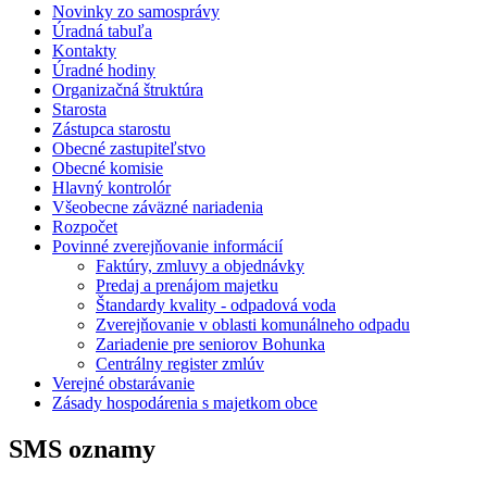
Novinky zo samosprávy
Úradná tabuľa
Kontakty
Úradné hodiny
Organizačná štruktúra
Starosta
Zástupca starostu
Obecné zastupiteľstvo
Obecné komisie
Hlavný kontrolór
Všeobecne záväzné nariadenia
Rozpočet
Povinné zverejňovanie informácií
Faktúry, zmluvy a objednávky
Predaj a prenájom majetku
Štandardy kvality - odpadová voda
Zverejňovanie v oblasti komunálneho odpadu
Zariadenie pre seniorov Bohunka
Centrálny register zmlúv
Verejné obstarávanie
Zásady hospodárenia s majetkom obce
SMS oznamy