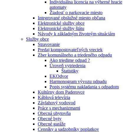
Individuálna licencia na výherné hracie
automaty
Žiadosť o parkovacie miesto
Integrované obslužné miesto občana
Elektronické služby obce
Elektronické služby štátu
Návody k základným životným situáciám
Služby obce
Stravovanie
Predaj kompostovateľných vreciek
Zber komunálneho a triedeného odpadu
Ako triedime odpad ?
Úroveň vytriedenia
Štatistiky
EKOdvor
Harmonogram vývozu odpadu
Popis systému nakladania s odpadom
Kultúrny dom Paderovce
Káblová televízia
Závlahový vodovod
Práce s mechanizmami
Obecná ubytovňa
Obecné byty
Obecné garáže
Cenníky a sadzobníky poplatkov