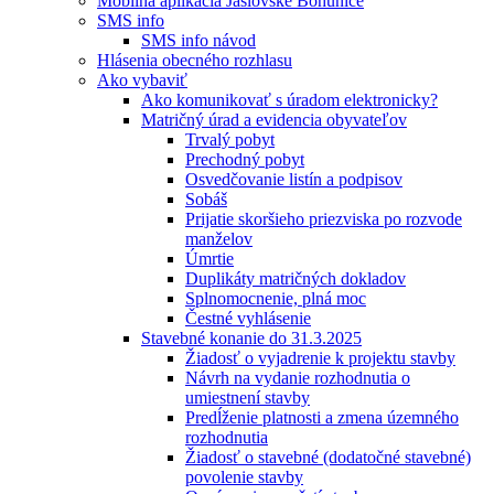
Mobilná aplikácia Jaslovské Bohunice
SMS info
SMS info návod
Hlásenia obecného rozhlasu
Ako vybaviť
Ako komunikovať s úradom elektronicky?
Matričný úrad a evidencia obyvateľov
Trvalý pobyt
Prechodný pobyt
Osvedčovanie listín a podpisov
Sobáš
Prijatie skoršieho priezviska po rozvode
manželov
Úmrtie
Duplikáty matričných dokladov
Splnomocnenie, plná moc
Čestné vyhlásenie
Stavebné konanie do 31.3.2025
Žiadosť o vyjadrenie k projektu stavby
Návrh na vydanie rozhodnutia o
umiestnení stavby
Predĺženie platnosti a zmena územného
rozhodnutia
Žiadosť o stavebné (dodatočné stavebné)
povolenie stavby