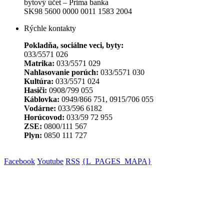
bytový účet – Prima banka
SK98 5600 0000 0011 1583 2004
Rýchle kontakty
Pokladňa, sociálne veci, byty:
033/5571 026
Matrika:
033/5571 029
Nahlasovanie porúch:
033/5571 030
Kultúra:
033/5571 024
Hasiči:
0908/799 055
Káblovka:
0949/866 751, 0915/706 055
Vodárne:
033/596 6182
Horúcovod:
033/59 72 955
ZSE:
0800/111 567
Plyn:
0850 111 727
Facebook
Youtube
RSS
{L_PAGES_MAPA}