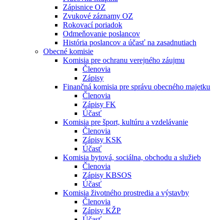
Zápisnice OZ
Zvukové záznamy OZ
Rokovací poriadok
Odmeňovanie poslancov
História poslancov a účasť na zasadnutiach
Obecné komisie
Komisia pre ochranu verejného záujmu
Členovia
Zápisy
Finančná komisia pre správu obecného majetku
Členovia
Zápisy FK
Účasť
Komisia pre šport, kultúru a vzdelávanie
Členovia
Zápisy KSK
Účasť
Komisia bytová, sociálna, obchodu a služieb
Členovia
Zápisy KBSOS
Účasť
Komisia životného prostredia a výstavby
Členovia
Zápisy KŽP
Účasť