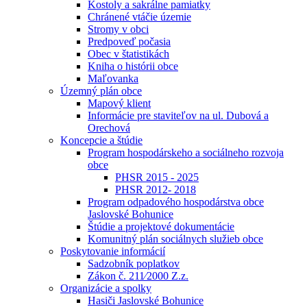
Kostoly a sakrálne pamiatky
Chránené vtáčie územie
Stromy v obci
Predpoveď počasia
Obec v štatistikách
Kniha o histórii obce
Maľovanka
Územný plán obce
Mapový klient
Informácie pre staviteľov na ul. Dubová a
Orechová
Koncepcie a štúdie
Program hospodárskeho a sociálneho rozvoja
obce
PHSR 2015 - 2025
PHSR 2012- 2018
Program odpadového hospodárstva obce
Jaslovské Bohunice
Štúdie a projektové dokumentácie
Komunitný plán sociálnych služieb obce
Poskytovanie informácií
Sadzobník poplatkov
Zákon č. 211⁄2000 Z.z.
Organizácie a spolky
Hasiči Jaslovské Bohunice