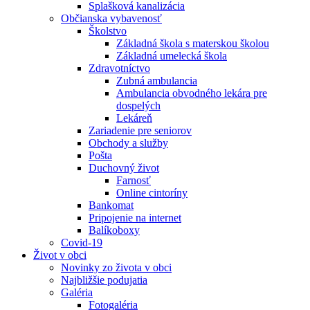
Splašková kanalizácia
Občianska vybavenosť
Školstvo
Základná škola s materskou školou
Základná umelecká škola
Zdravotníctvo
Zubná ambulancia
Ambulancia obvodného lekára pre
dospelých
Lekáreň
Zariadenie pre seniorov
Obchody a služby
Pošta
Duchovný život
Farnosť
Online cintoríny
Bankomat
Pripojenie na internet
Balíkoboxy
Covid-19
Život v obci
Novinky zo života v obci
Najbližšie podujatia
Galéria
Fotogaléria