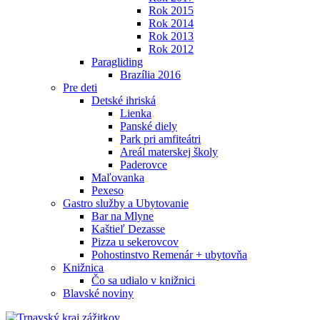
Rok 2015
Rok 2014
Rok 2013
Rok 2012
Paragliding
Brazília 2016
Pre deti
Detské ihriská
Lienka
Panské diely
Park pri amfiteátri
Areál materskej školy
Paderovce
Maľovanka
Pexeso
Gastro služby a Ubytovanie
Bar na Mlyne
Kaštieľ Dezasse
Pizza u sekerovcov
Pohostinstvo Remenár + ubytovňa
Knižnica
Čo sa udialo v knižnici
Blavské noviny