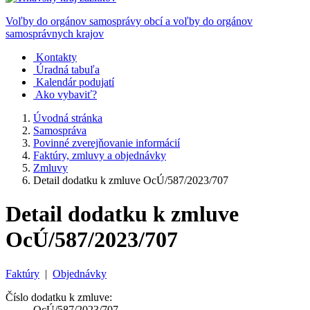
Voľby do orgánov samosprávy obcí a voľby do orgánov
samosprávnych krajov
Kontakty
Úradná tabuľa
Kalendár podujatí
Ako vybaviť?
Úvodná stránka
Samospráva
Povinné zverejňovanie informácií
Faktúry, zmluvy a objednávky
Zmluvy
Detail dodatku k zmluve OcÚ/587/2023/707
Detail dodatku k zmluve
OcÚ/587/2023/707
Faktúry
|
Objednávky
Číslo dodatku k zmluve:
OcÚ/587/2023/707