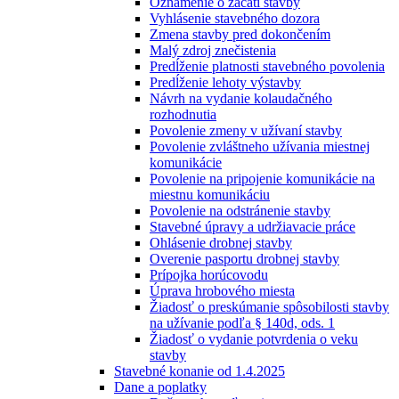
Oznámenie o začatí stavby
Vyhlásenie stavebného dozora
Zmena stavby pred dokončením
Malý zdroj znečistenia
Predĺženie platnosti stavebného povolenia
Predĺženie lehoty výstavby
Návrh na vydanie kolaudačného
rozhodnutia
Povolenie zmeny v užívaní stavby
Povolenie zvláštneho užívania miestnej
komunikácie
Povolenie na pripojenie komunikácie na
miestnu komunikáciu
Povolenie na odstránenie stavby
Stavebné úpravy a udržiavacie práce
Ohlásenie drobnej stavby
Overenie pasportu drobnej stavby
Prípojka horúcovodu
Úprava hrobového miesta
Žiadosť o preskúmanie spôsobilosti stavby
na užívanie podľa § 140d, ods. 1
Žiadosť o vydanie potvrdenia o veku
stavby
Stavebné konanie od 1.4.2025
Dane a poplatky