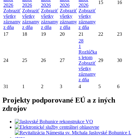
15
16
2026
2026
2026
2026
2026
Zobraziť
Zobraziť
Zobraziť
Zobraziť
Zobraziť
všetky
všetky
všetky
všetky
všetky
záznamy
záznamy
záznamy
záznamy
záznamy
z dňa
z dňa
z dňa
z dňa
z dňa
17
18
19
20
21
22
23
28
1
Rozlúčka
s letom
24
25
26
27
29
30
Zobraziť
všetky
záznamy
z dňa
31
1
2
3
4
5
6
Projekty podporované EÚ a z iných
zdrojov