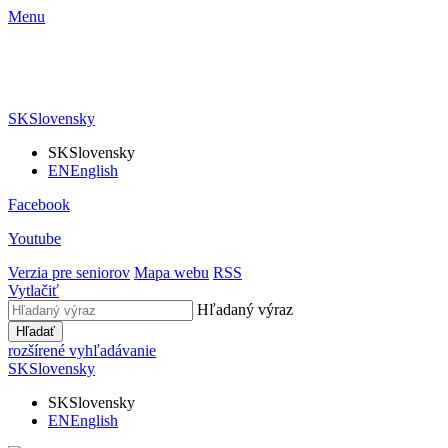
Menu
SK
Slovensky
SK
Slovensky
EN
English
Facebook
Youtube
Verzia pre seniorov
Mapa webu
RSS
Vytlačiť
Hľadaný výraz
Hľadať
rozšírené vyhľadávanie
SK
Slovensky
SK
Slovensky
EN
English