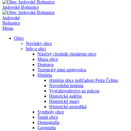
Jaslovské Bohunice
Jaslovské
Bohunice
Menu
Obec
Novinky obce
Info o obci
Náučný chodník chotárom obce
Mapa obce
Doprava
Turistický mini sprievodca
História
História obce pohľadom Petra Čeligu
Novodobá história
Vysťahovalectvo za prácou
Historická galéria
Historické mapy
Historické periodiká
Symboly obce
Štatút obce
Demografia
Geografia