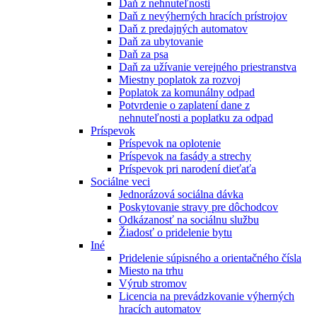
Daň z nehnuteľnosti
Daň z nevýherných hracích prístrojov
Daň z predajných automatov
Daň za ubytovanie
Daň za psa
Daň za užívanie verejného priestranstva
Miestny poplatok za rozvoj
Poplatok za komunálny odpad
Potvrdenie o zaplatení dane z
nehnuteľnosti a poplatku za odpad
Príspevok
Príspevok na oplotenie
Príspevok na fasády a strechy
Príspevok pri narodení dieťaťa
Sociálne veci
Jednorázová sociálna dávka
Poskytovanie stravy pre dôchodcov
Odkázanosť na sociálnu službu
Žiadosť o pridelenie bytu
Iné
Pridelenie súpisného a orientačného čísla
Miesto na trhu
Výrub stromov
Licencia na prevádzkovanie výherných
hracích automatov