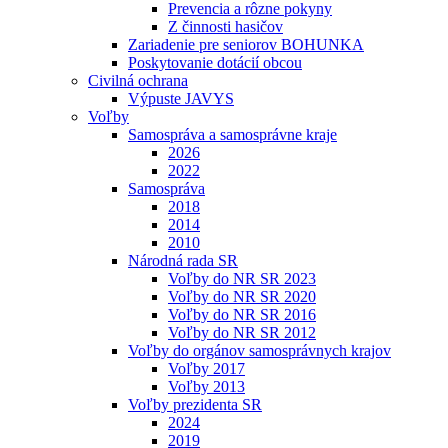
Prevencia a rôzne pokyny
Z činnosti hasičov
Zariadenie pre seniorov BOHUNKA
Poskytovanie dotácií obcou
Civilná ochrana
Výpuste JAVYS
Voľby
Samospráva a samosprávne kraje
2026
2022
Samospráva
2018
2014
2010
Národná rada SR
Voľby do NR SR 2023
Voľby do NR SR 2020
Voľby do NR SR 2016
Voľby do NR SR 2012
Voľby do orgánov samosprávnych krajov
Voľby 2017
Voľby 2013
Voľby prezidenta SR
2024
2019