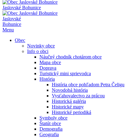
Jaslovské Bohunice
Jaslovské
Bohunice
Menu
Obec
Novinky obce
Info o obci
Náučný chodník chotárom obce
Mapa obce
Doprava
Turistický mini sprievodca
História
História obce pohľadom Petra Čeligu
Novodobá história
Vysťahovalectvo za prácou
Historická galéria
Historické mapy
Historické periodiká
Symboly obce
Štatút obce
Demografia
Geografia