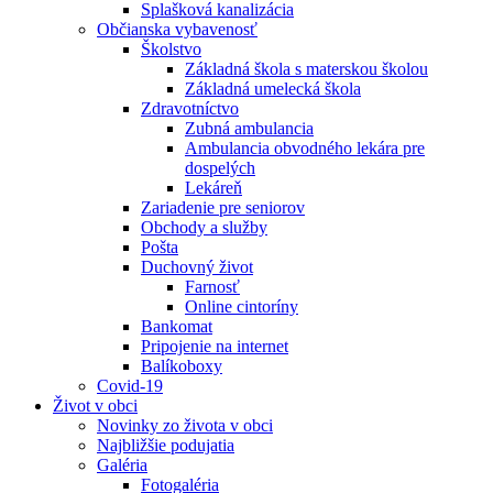
Splašková kanalizácia
Občianska vybavenosť
Školstvo
Základná škola s materskou školou
Základná umelecká škola
Zdravotníctvo
Zubná ambulancia
Ambulancia obvodného lekára pre
dospelých
Lekáreň
Zariadenie pre seniorov
Obchody a služby
Pošta
Duchovný život
Farnosť
Online cintoríny
Bankomat
Pripojenie na internet
Balíkoboxy
Covid-19
Život v obci
Novinky zo života v obci
Najbližšie podujatia
Galéria
Fotogaléria