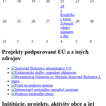
17
18
19
20
21
22
23
28
1
Rozlúčka
s letom
24
25
26
27
29
30
Zobraziť
všetky
záznamy
z dňa
31
1
2
3
4
5
6
Projekty podporované EÚ a z iných
zdrojov
Inštitúcie, projekty, aktivity obce a jej