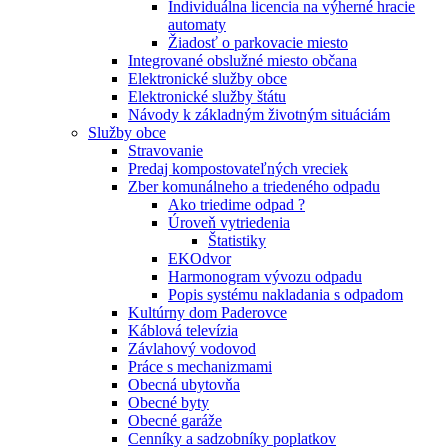
Individuálna licencia na výherné hracie
automaty
Žiadosť o parkovacie miesto
Integrované obslužné miesto občana
Elektronické služby obce
Elektronické služby štátu
Návody k základným životným situáciám
Služby obce
Stravovanie
Predaj kompostovateľných vreciek
Zber komunálneho a triedeného odpadu
Ako triedime odpad ?
Úroveň vytriedenia
Štatistiky
EKOdvor
Harmonogram vývozu odpadu
Popis systému nakladania s odpadom
Kultúrny dom Paderovce
Káblová televízia
Závlahový vodovod
Práce s mechanizmami
Obecná ubytovňa
Obecné byty
Obecné garáže
Cenníky a sadzobníky poplatkov