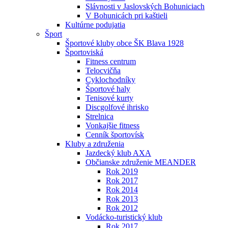
Slávnosti v Jaslovských Bohuniciach
V Bohunicách pri kaštieli
Kultúrne podujatia
Šport
Športové kluby obce ŠK Blava 1928
Športoviská
Fitness centrum
Telocvičňa
Cyklochodníky
Športové haly
Tenisové kurty
Discgolfové ihrisko
Strelnica
Vonkajšie fitness
Cenník športovísk
Kluby a združenia
Jazdecký klub AXA
Občianske združenie MEANDER
Rok 2019
Rok 2017
Rok 2014
Rok 2013
Rok 2012
Vodácko-turistický klub
Rok 2017