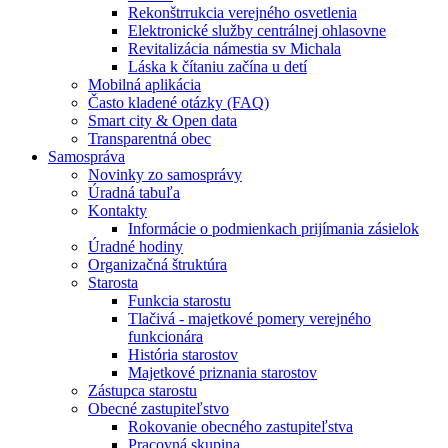
Rekonštrrukcia verejného osvetlenia
Elektronické služby centrálnej ohlasovne
Revitalizácia námestia sv Michala
Láska k čítaniu začína u detí
Mobilná aplikácia
Často kladené otázky (FAQ)
Smart city & Open data
Transparentná obec
Samospráva
Novinky zo samosprávy
Úradná tabuľa
Kontakty
Informácie o podmienkach prijímania zásielok
Úradné hodiny
Organizačná štruktúra
Starosta
Funkcia starostu
Tlačivá - majetkové pomery verejného
funkcionára
História starostov
Majetkové priznania starostov
Zástupca starostu
Obecné zastupiteľstvo
Rokovanie obecného zastupiteľstva
Pracovná skupina