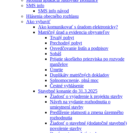
Mobilná aplikácia Jaslovské Bohunice
SMS info
SMS info návod
Hlásenia obecného rozhlasu
Ako vybaviť
Ako komunikovať s úradom elektronicky?
Matričný úrad a evidencia obyvateľov
Trvalý pobyt
Prechodný pobyt
Osvedčovanie listín a podpisov
Sobáš
Prijatie skoršieho priezviska po rozvode
manželov
Úmrtie
Duplikáty matričných dokladov
Splnomocnenie, plná moc
Čestné vyhlásenie
Stavebné konanie do 31.3.2025
Žiadosť o vyjadrenie k projektu stavby
Návrh na vydanie rozhodnutia o
umiestnení stavby
Predĺženie platnosti a zmena územného
rozhodnutia
Žiadosť o stavebné (dodatočné stavebné)
povolenie stavby