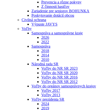
Prevencia a rôzne pokyny
Z činnosti hasičov
Zariadenie pre seniorov BOHUNKA
Poskytovanie dotácií obcou
Civilná ochrana
Výpuste JAVYS
Voľby
Samospráva a samosprávne kraje
2026
2022
Samospráva
2018
2014
2010
Národná rada SR
Voľby do NR SR 2023
Voľby do NR SR 2020
Voľby do NR SR 2016
Voľby do NR SR 2012
Voľby do orgánov samosprávnych krajov
Voľby 2017
Voľby 2013
Voľby prezidenta SR
2024
2019