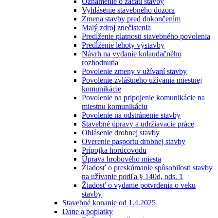
Oznámenie o začatí stavby
Vyhlásenie stavebného dozora
Zmena stavby pred dokončením
Malý zdroj znečistenia
Predĺženie platnosti stavebného povolenia
Predĺženie lehoty výstavby
Návrh na vydanie kolaudačného
rozhodnutia
Povolenie zmeny v užívaní stavby
Povolenie zvláštneho užívania miestnej
komunikácie
Povolenie na pripojenie komunikácie na
miestnu komunikáciu
Povolenie na odstránenie stavby
Stavebné úpravy a udržiavacie práce
Ohlásenie drobnej stavby
Overenie pasportu drobnej stavby
Prípojka horúcovodu
Úprava hrobového miesta
Žiadosť o preskúmanie spôsobilosti stavby
na užívanie podľa § 140d, ods. 1
Žiadosť o vydanie potvrdenia o veku
stavby
Stavebné konanie od 1.4.2025
Dane a poplatky