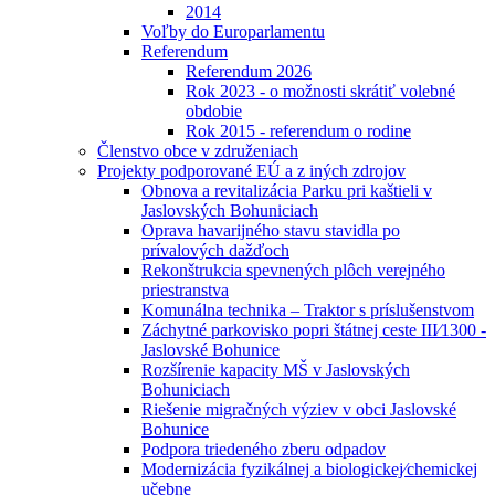
2014
Voľby do Europarlamentu
Referendum
Referendum 2026
Rok 2023 - o možnosti skrátiť volebné
obdobie
Rok 2015 - referendum o rodine
Členstvo obce v združeniach
Projekty podporované EÚ a z iných zdrojov
Obnova a revitalizácia Parku pri kaštieli v
Jaslovských Bohuniciach
Oprava havarijného stavu stavidla po
prívalových dažďoch
Rekonštrukcia spevnených plôch verejného
priestranstva
Komunálna technika – Traktor s príslušenstvom
Záchytné parkovisko popri štátnej ceste III⁄1300 -
Jaslovské Bohunice
Rozšírenie kapacity MŠ v Jaslovských
Bohuniciach
Riešenie migračných výziev v obci Jaslovské
Bohunice
Podpora triedeného zberu odpadov
Modernizácia fyzikálnej a biologickej⁄chemickej
učebne