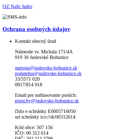
OZ Naše Jadro
Ochrana osobných údajov
Kontakt obecný úrad
Námestie sv. Michala 171/4A
919 30 Jaslovské Bohunice
starosta@jaslovske-bohunice.sk
podatelna@jaslovske-bohunice.sk
33/5571 020
0917/814 918
Email pre nahlasovanie porúch:
poruchy@jaslovske-bohunice.sk
číslo e-schránky E0005716050
uri schránky ico://sk/00312614
Kód obce: 507 156
IČO: 00 312 614
DIČ: 202 113 3796