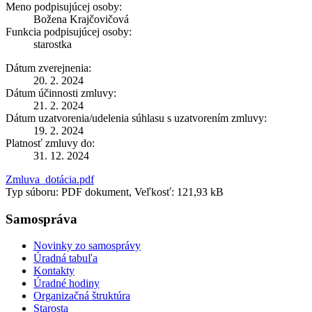
Meno podpisujúcej osoby:
Božena Krajčovičová
Funkcia podpisujúcej osoby:
starostka
Dátum zverejnenia:
20. 2. 2024
Dátum účinnosti zmluvy:
21. 2. 2024
Dátum uzatvorenia/udelenia súhlasu s uzatvorením zmluvy:
19. 2. 2024
Platnosť zmluvy do:
31. 12. 2024
Zmluva_dotácia.pdf
Typ súboru: PDF dokument, Veľkosť: 121,93 kB
Samospráva
Novinky zo samosprávy
Úradná tabuľa
Kontakty
Úradné hodiny
Organizačná štruktúra
Starosta