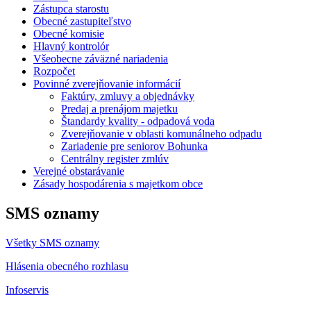
Zástupca starostu
Obecné zastupiteľstvo
Obecné komisie
Hlavný kontrolór
Všeobecne záväzné nariadenia
Rozpočet
Povinné zverejňovanie informácií
Faktúry, zmluvy a objednávky
Predaj a prenájom majetku
Štandardy kvality - odpadová voda
Zverejňovanie v oblasti komunálneho odpadu
Zariadenie pre seniorov Bohunka
Centrálny register zmlúv
Verejné obstarávanie
Zásady hospodárenia s majetkom obce
SMS oznamy
Všetky SMS oznamy
Hlásenia obecného rozhlasu
Infoservis