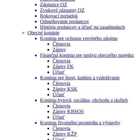
Zápisnice OZ
Zvukové záznamy OZ
Rokovací poriadok
Odmeňovanie poslancov
História poslancov a účasť na zasadnutiach
Obecné komisie
Komisia pre ochranu verejného záujmu
Členovia
Zápisy
Finančná komisia pre správu obecného majetku
Členovia
Zápisy FK
Účasť
Komisia pre šport, kultúru a vzdelávanie
Členovia
Zápisy KSK
Účasť
Komisia bytová, sociálna, obchodu a služieb
Členovia
Zápisy KBSOS
Účasť
Komisia životného prostredia a výstavby
Členovia
Zápisy KŽP
Účasť