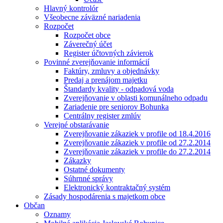
Hlavný kontrolór
Všeobecne záväzné nariadenia
Rozpočet
Rozpočet obce
Záverečný účet
Register účtovných závierok
Povinné zverejňovanie informácií
Faktúry, zmluvy a objednávky
Predaj a prenájom majetku
Štandardy kvality - odpadová voda
Zverejňovanie v oblasti komunálneho odpadu
Zariadenie pre seniorov Bohunka
Centrálny register zmlúv
Verejné obstarávanie
Zverejňovanie zákaziek v profile od 18.4.2016
Zverejňovanie zákaziek v profile od 27.2.2014
Zverejňovanie zákaziek v profile do 27.2.2014
Zákazky
Ostatné dokumenty
Súhrnné správy
Elektronický kontraktačný systém
Zásady hospodárenia s majetkom obce
Občan
Oznamy