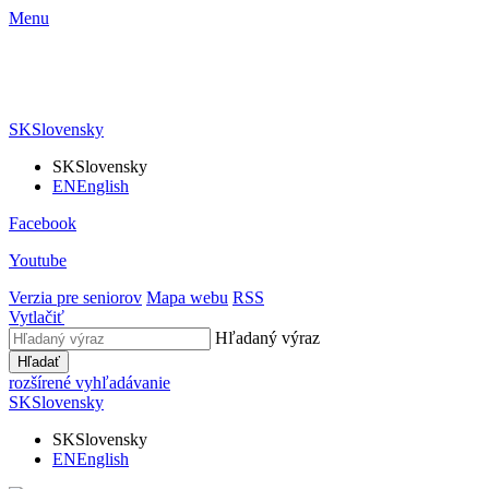
Menu
SK
Slovensky
SK
Slovensky
EN
English
Facebook
Youtube
Verzia pre seniorov
Mapa webu
RSS
Vytlačiť
Hľadaný výraz
Hľadať
rozšírené vyhľadávanie
SK
Slovensky
SK
Slovensky
EN
English