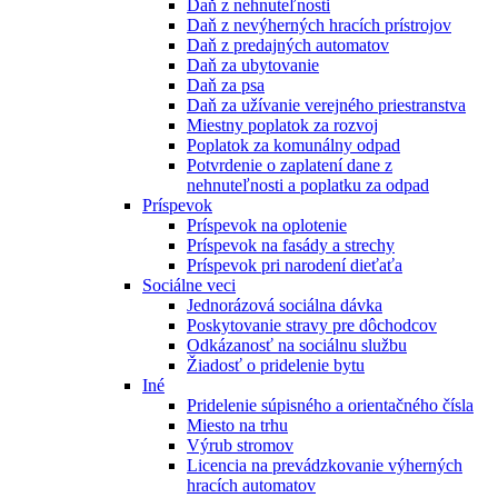
Daň z nehnuteľnosti
Daň z nevýherných hracích prístrojov
Daň z predajných automatov
Daň za ubytovanie
Daň za psa
Daň za užívanie verejného priestranstva
Miestny poplatok za rozvoj
Poplatok za komunálny odpad
Potvrdenie o zaplatení dane z
nehnuteľnosti a poplatku za odpad
Príspevok
Príspevok na oplotenie
Príspevok na fasády a strechy
Príspevok pri narodení dieťaťa
Sociálne veci
Jednorázová sociálna dávka
Poskytovanie stravy pre dôchodcov
Odkázanosť na sociálnu službu
Žiadosť o pridelenie bytu
Iné
Pridelenie súpisného a orientačného čísla
Miesto na trhu
Výrub stromov
Licencia na prevádzkovanie výherných
hracích automatov