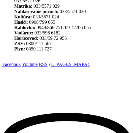
033/5571 026
Matrika:
033/5571 029
Nahlasovanie porúch:
033/5571 030
Kultúra:
033/5571 024
Hasiči:
0908/799 055
Káblovka:
0949/866 751, 0915/706 055
Vodárne:
033/596 6182
Horúcovod:
033/59 72 955
ZSE:
0800/111 567
Plyn:
0850 111 727
Facebook
Youtube
RSS
{L_PAGES_MAPA}