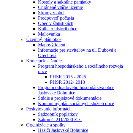
Kostoly a sakrálne pamiatky
Chránené vtáčie územie
Stromy v obci
Predpoveď počasia
Obec v štatistikách
Kniha o histórii obce
Maľovanka
Územný plán obce
Mapový klient
Informácie pre staviteľov na ul. Dubová a
Orechová
Koncepcie a štúdie
Program hospodárskeho a sociálneho rozvoja
obce
PHSR 2015 - 2025
PHSR 2012- 2018
Program odpadového hospodárstva obce
Jaslovské Bohunice
Štúdie a projektové dokumentácie
Komunitný plán sociálnych služieb obce
Poskytovanie informácií
Sadzobník poplatkov
Zákon č. 211⁄2000 Z.z.
Organizácie a spolky
Hasiči Jaslovské Bohunice