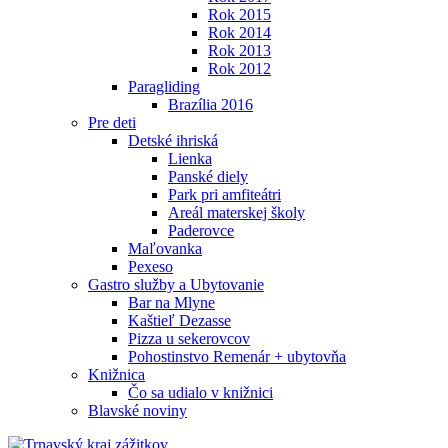
Rok 2015
Rok 2014
Rok 2013
Rok 2012
Paragliding
Brazília 2016
Pre deti
Detské ihriská
Lienka
Panské diely
Park pri amfiteátri
Areál materskej školy
Paderovce
Maľovanka
Pexeso
Gastro služby a Ubytovanie
Bar na Mlyne
Kaštieľ Dezasse
Pizza u sekerovcov
Pohostinstvo Remenár + ubytovňa
Knižnica
Čo sa udialo v knižnici
Blavské noviny