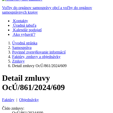
Voľby do orgánov samosprávy obcí a voľby do orgánov
samosprávnych krajov
Kontakty
Úradná tabuľa
Kalendár podujatí
Ako vybaviť?
Úvodná stránka
Samospráva
Povinné zverejňovanie informácií
Faktúry, zmluvy a objednávky
Zmluvy
Detail zmluvy OcÚ/861/2024/609
Detail zmluvy
OcÚ/861/2024/609
Faktúry
|
Objednávky
Číslo zmluvy:
OcÚ/861/2024/609