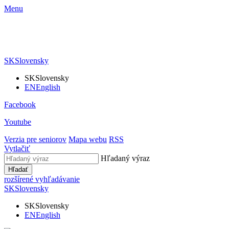
Menu
SK
Slovensky
SK
Slovensky
EN
English
Facebook
Youtube
Verzia pre seniorov
Mapa webu
RSS
Vytlačiť
Hľadaný výraz
Hľadať
rozšírené vyhľadávanie
SK
Slovensky
SK
Slovensky
EN
English