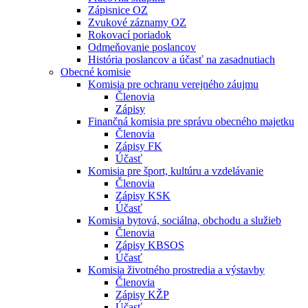
Zápisnice OZ
Zvukové záznamy OZ
Rokovací poriadok
Odmeňovanie poslancov
História poslancov a účasť na zasadnutiach
Obecné komisie
Komisia pre ochranu verejného záujmu
Členovia
Zápisy
Finančná komisia pre správu obecného majetku
Členovia
Zápisy FK
Účasť
Komisia pre šport, kultúru a vzdelávanie
Členovia
Zápisy KSK
Účasť
Komisia bytová, sociálna, obchodu a služieb
Členovia
Zápisy KBSOS
Účasť
Komisia životného prostredia a výstavby
Členovia
Zápisy KŽP
Účasť