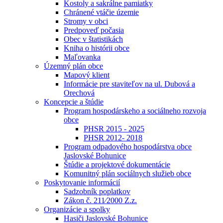
Kostoly a sakrálne pamiatky
Chránené vtáčie územie
Stromy v obci
Predpoveď počasia
Obec v štatistikách
Kniha o histórii obce
Maľovanka
Územný plán obce
Mapový klient
Informácie pre staviteľov na ul. Dubová a
Orechová
Koncepcie a štúdie
Program hospodárskeho a sociálneho rozvoja
obce
PHSR 2015 - 2025
PHSR 2012- 2018
Program odpadového hospodárstva obce
Jaslovské Bohunice
Štúdie a projektové dokumentácie
Komunitný plán sociálnych služieb obce
Poskytovanie informácií
Sadzobník poplatkov
Zákon č. 211⁄2000 Z.z.
Organizácie a spolky
Hasiči Jaslovské Bohunice