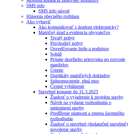
Mobilná aplikácia Jaslovské Bohunice
SMS info
SMS info návod
Hlásenia obecného rozhlasu
Ako vybaviť
Ako komunikovať s úradom elektronicky?
Matričný úrad a evidencia obyvateľov
Trvalý pobyt
Prechodný pobyt
Osvedčovanie listín a podpisov
Sobáš
Prijatie skoršieho priezviska po rozvode
manželov
Úmrtie
Duplikáty matričných dokladov
Splnomocnenie, plná moc
Čestné vyhlásenie
Stavebné konanie do 31.3.2025
Žiadosť o vyjadrenie k projektu stavby
Návrh na vydanie rozhodnutia o
umiestnení stavby
Predĺženie platnosti a zmena územného
rozhodnutia
Žiadosť o stavebné (dodatočné stavebné)
povolenie stavby