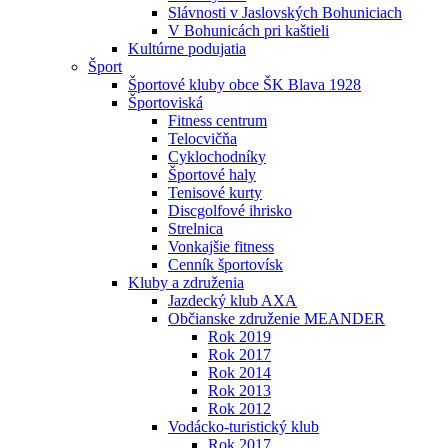
Slávnosti v Jaslovských Bohuniciach
V Bohunicách pri kaštieli
Kultúrne podujatia
Šport
Športové kluby obce ŠK Blava 1928
Športoviská
Fitness centrum
Telocvičňa
Cyklochodníky
Športové haly
Tenisové kurty
Discgolfové ihrisko
Strelnica
Vonkajšie fitness
Cenník športovísk
Kluby a združenia
Jazdecký klub AXA
Občianske združenie MEANDER
Rok 2019
Rok 2017
Rok 2014
Rok 2013
Rok 2012
Vodácko-turistický klub
Rok 2017