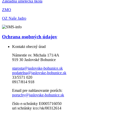
Základná umelecká škola
ZMO
OZ Naše Jadro
Ochrana osobných údajov
Kontakt obecný úrad
Námestie sv. Michala 171/4A
919 30 Jaslovské Bohunice
starosta@jaslovske-bohunice.sk
podatelna@jaslovske-bohunice.sk
33/5571 020
0917/814 918
Email pre nahlasovanie porúch:
poruchy@jaslovske-bohunice.sk
číslo e-schránky E0005716050
uri schránky ico://sk/00312614