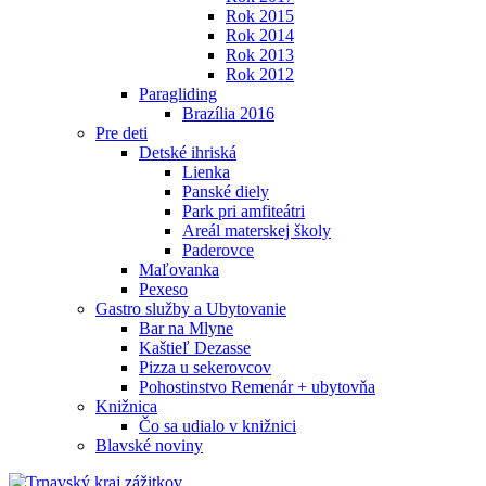
Rok 2015
Rok 2014
Rok 2013
Rok 2012
Paragliding
Brazília 2016
Pre deti
Detské ihriská
Lienka
Panské diely
Park pri amfiteátri
Areál materskej školy
Paderovce
Maľovanka
Pexeso
Gastro služby a Ubytovanie
Bar na Mlyne
Kaštieľ Dezasse
Pizza u sekerovcov
Pohostinstvo Remenár + ubytovňa
Knižnica
Čo sa udialo v knižnici
Blavské noviny