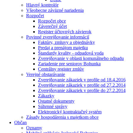
Hlavný kontrolór
Všeobecne záväzné nariadenia
Rozpočet
Rozpočet obce
Záverečný účet
Register účtovných závierok
Povinné zverejňovanie informácií
Faktúry, zmluvy a objednávky
Predaj a prenájom majetku
Štandardy kvality - odpadová voda
Zverejňovanie v oblasti komunálneho odpadu
Zariadenie pre seniorov Bohunka
Centrálny register zmlúv
Verejné obstarávanie
Zverejňovanie zákaziek v profile od 18.4.2016
Zverejňovanie zákaziek v profile od 27.2.2014
Zverejňovanie zákaziek v profile do 27.2.2014
Zákazky
Ostatné dokumenty
Súhrnné správy
Elektronický kontraktačný systém
Zásady hospodárenia s majetkom obce
Občan
Oznamy