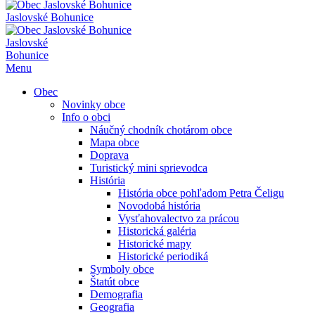
Jaslovské Bohunice
Jaslovské
Bohunice
Menu
Obec
Novinky obce
Info o obci
Náučný chodník chotárom obce
Mapa obce
Doprava
Turistický mini sprievodca
História
História obce pohľadom Petra Čeligu
Novodobá história
Vysťahovalectvo za prácou
Historická galéria
Historické mapy
Historické periodiká
Symboly obce
Štatút obce
Demografia
Geografia