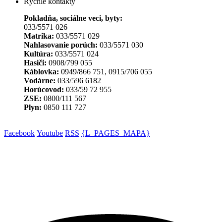
Rýchle kontakty
Pokladňa, sociálne veci, byty:
033/5571 026
Matrika:
033/5571 029
Nahlasovanie porúch:
033/5571 030
Kultúra:
033/5571 024
Hasiči:
0908/799 055
Káblovka:
0949/866 751, 0915/706 055
Vodárne:
033/596 6182
Horúcovod:
033/59 72 955
ZSE:
0800/111 567
Plyn:
0850 111 727
Facebook
Youtube
RSS
{L_PAGES_MAPA}