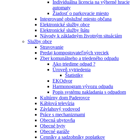
Individuálna licencia na výherné hracie
automaty
Žiadosť o parkovacie miesto
Integrované obslužné miesto občana
Elektronické služby obce
Elektronické služby štátu
Návody k základným životným situáciám
Služby obce
Stravovanie
Predaj kompostovateľných vreciek
Zber komunálneho a triedeného odpadu
Ako triedime odpad ?
Úroveň vytriedenia
Štatistiky
EKOdvor
Harmonogram vývozu odpadu
Popis systému nakladania s odpadom
Kultúrny dom Paderovce
Káblová televízia
Závlahový vodovod
Práce s mechanizmami
Obecná ubytovňa
Obecné byty
Obecné garáže
Cenníky a sadzobníky poplatkov