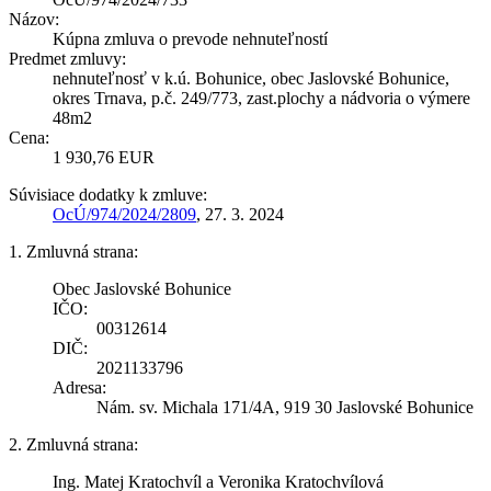
Názov:
Kúpna zmluva o prevode nehnuteľností
Predmet zmluvy:
nehnuteľnosť v k.ú. Bohunice, obec Jaslovské Bohunice,
okres Trnava, p.č. 249/773, zast.plochy a nádvoria o výmere
48m2
Cena:
1 930,76 EUR
Súvisiace dodatky k zmluve:
OcÚ/974/2024/2809
, 27. 3. 2024
1. Zmluvná strana:
Obec Jaslovské Bohunice
IČO:
00312614
DIČ:
2021133796
Adresa:
Nám. sv. Michala 171/4A, 919 30 Jaslovské Bohunice
2. Zmluvná strana:
Ing. Matej Kratochvíl a Veronika Kratochvílová