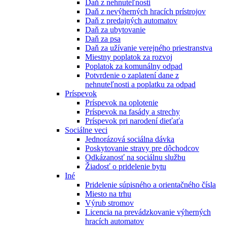
Daň z nehnuteľnosti
Daň z nevýherných hracích prístrojov
Daň z predajných automatov
Daň za ubytovanie
Daň za psa
Daň za užívanie verejného priestranstva
Miestny poplatok za rozvoj
Poplatok za komunálny odpad
Potvrdenie o zaplatení dane z
nehnuteľnosti a poplatku za odpad
Príspevok
Príspevok na oplotenie
Príspevok na fasády a strechy
Príspevok pri narodení dieťaťa
Sociálne veci
Jednorázová sociálna dávka
Poskytovanie stravy pre dôchodcov
Odkázanosť na sociálnu službu
Žiadosť o pridelenie bytu
Iné
Pridelenie súpisného a orientačného čísla
Miesto na trhu
Výrub stromov
Licencia na prevádzkovanie výherných
hracích automatov