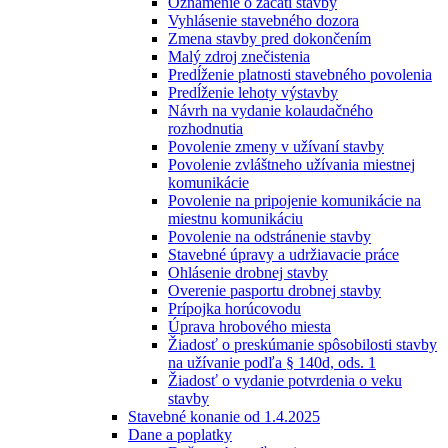
Oznámenie o začatí stavby
Vyhlásenie stavebného dozora
Zmena stavby pred dokončením
Malý zdroj znečistenia
Predĺženie platnosti stavebného povolenia
Predĺženie lehoty výstavby
Návrh na vydanie kolaudačného
rozhodnutia
Povolenie zmeny v užívaní stavby
Povolenie zvláštneho užívania miestnej
komunikácie
Povolenie na pripojenie komunikácie na
miestnu komunikáciu
Povolenie na odstránenie stavby
Stavebné úpravy a udržiavacie práce
Ohlásenie drobnej stavby
Overenie pasportu drobnej stavby
Prípojka horúcovodu
Úprava hrobového miesta
Žiadosť o preskúmanie spôsobilosti stavby
na užívanie podľa § 140d, ods. 1
Žiadosť o vydanie potvrdenia o veku
stavby
Stavebné konanie od 1.4.2025
Dane a poplatky