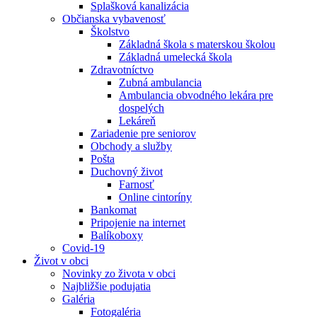
Splašková kanalizácia
Občianska vybavenosť
Školstvo
Základná škola s materskou školou
Základná umelecká škola
Zdravotníctvo
Zubná ambulancia
Ambulancia obvodného lekára pre
dospelých
Lekáreň
Zariadenie pre seniorov
Obchody a služby
Pošta
Duchovný život
Farnosť
Online cintoríny
Bankomat
Pripojenie na internet
Balíkoboxy
Covid-19
Život v obci
Novinky zo života v obci
Najbližšie podujatia
Galéria
Fotogaléria