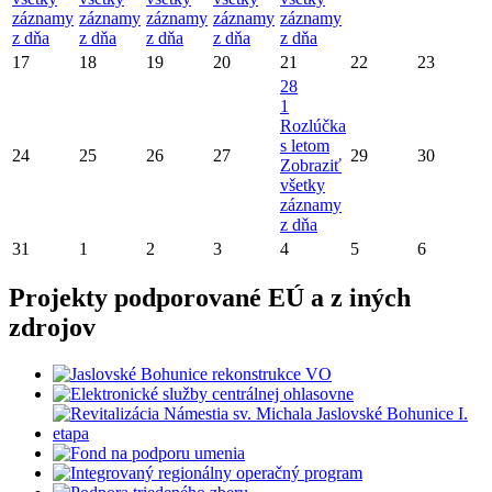
záznamy
záznamy
záznamy
záznamy
záznamy
z dňa
z dňa
z dňa
z dňa
z dňa
17
18
19
20
21
22
23
28
1
Rozlúčka
s letom
24
25
26
27
29
30
Zobraziť
všetky
záznamy
z dňa
31
1
2
3
4
5
6
Projekty podporované EÚ a z iných
zdrojov