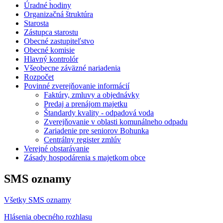
Úradné hodiny
Organizačná štruktúra
Starosta
Zástupca starostu
Obecné zastupiteľstvo
Obecné komisie
Hlavný kontrolór
Všeobecne záväzné nariadenia
Rozpočet
Povinné zverejňovanie informácií
Faktúry, zmluvy a objednávky
Predaj a prenájom majetku
Štandardy kvality - odpadová voda
Zverejňovanie v oblasti komunálneho odpadu
Zariadenie pre seniorov Bohunka
Centrálny register zmlúv
Verejné obstarávanie
Zásady hospodárenia s majetkom obce
SMS oznamy
Všetky SMS oznamy
Hlásenia obecného rozhlasu