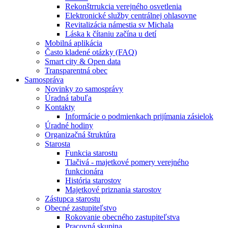
Rekonštrrukcia verejného osvetlenia
Elektronické služby centrálnej ohlasovne
Revitalizácia námestia sv Michala
Láska k čítaniu začína u detí
Mobilná aplikácia
Často kladené otázky (FAQ)
Smart city & Open data
Transparentná obec
Samospráva
Novinky zo samosprávy
Úradná tabuľa
Kontakty
Informácie o podmienkach prijímania zásielok
Úradné hodiny
Organizačná štruktúra
Starosta
Funkcia starostu
Tlačivá - majetkové pomery verejného
funkcionára
História starostov
Majetkové priznania starostov
Zástupca starostu
Obecné zastupiteľstvo
Rokovanie obecného zastupiteľstva
Pracovná skupina