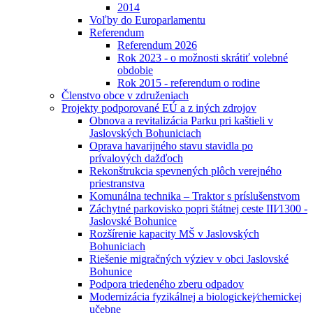
2014
Voľby do Europarlamentu
Referendum
Referendum 2026
Rok 2023 - o možnosti skrátiť volebné
obdobie
Rok 2015 - referendum o rodine
Členstvo obce v združeniach
Projekty podporované EÚ a z iných zdrojov
Obnova a revitalizácia Parku pri kaštieli v
Jaslovských Bohuniciach
Oprava havarijného stavu stavidla po
prívalových dažďoch
Rekonštrukcia spevnených plôch verejného
priestranstva
Komunálna technika – Traktor s príslušenstvom
Záchytné parkovisko popri štátnej ceste III⁄1300 -
Jaslovské Bohunice
Rozšírenie kapacity MŠ v Jaslovských
Bohuniciach
Riešenie migračných výziev v obci Jaslovské
Bohunice
Podpora triedeného zberu odpadov
Modernizácia fyzikálnej a biologickej⁄chemickej
učebne