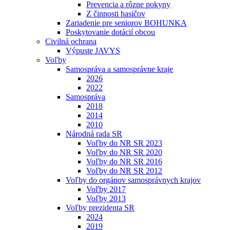
Prevencia a rôzne pokyny
Z činnosti hasičov
Zariadenie pre seniorov BOHUNKA
Poskytovanie dotácií obcou
Civilná ochrana
Výpuste JAVYS
Voľby
Samospráva a samosprávne kraje
2026
2022
Samospráva
2018
2014
2010
Národná rada SR
Voľby do NR SR 2023
Voľby do NR SR 2020
Voľby do NR SR 2016
Voľby do NR SR 2012
Voľby do orgánov samosprávnych krajov
Voľby 2017
Voľby 2013
Voľby prezidenta SR
2024
2019