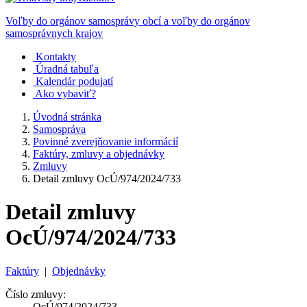
Voľby do orgánov samosprávy obcí a voľby do orgánov
samosprávnych krajov
Kontakty
Úradná tabuľa
Kalendár podujatí
Ako vybaviť?
Úvodná stránka
Samospráva
Povinné zverejňovanie informácií
Faktúry, zmluvy a objednávky
Zmluvy
Detail zmluvy OcÚ/974/2024/733
Detail zmluvy
OcÚ/974/2024/733
Faktúry
|
Objednávky
Číslo zmluvy:
OcÚ/974/2024/733