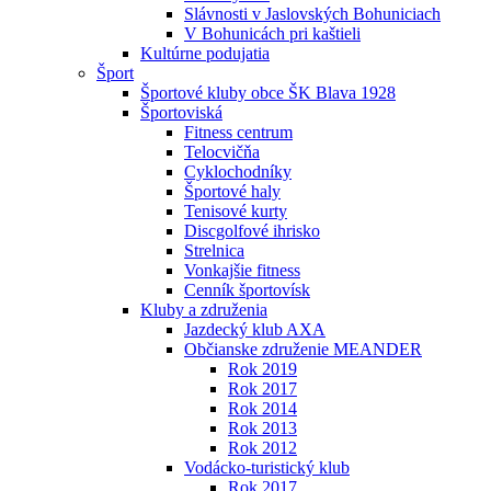
Slávnosti v Jaslovských Bohuniciach
V Bohunicách pri kaštieli
Kultúrne podujatia
Šport
Športové kluby obce ŠK Blava 1928
Športoviská
Fitness centrum
Telocvičňa
Cyklochodníky
Športové haly
Tenisové kurty
Discgolfové ihrisko
Strelnica
Vonkajšie fitness
Cenník športovísk
Kluby a združenia
Jazdecký klub AXA
Občianske združenie MEANDER
Rok 2019
Rok 2017
Rok 2014
Rok 2013
Rok 2012
Vodácko-turistický klub
Rok 2017