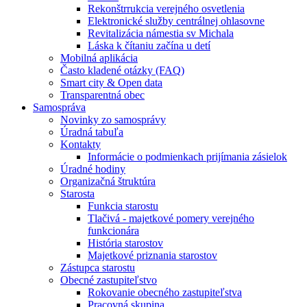
Rekonštrrukcia verejného osvetlenia
Elektronické služby centrálnej ohlasovne
Revitalizácia námestia sv Michala
Láska k čítaniu začína u detí
Mobilná aplikácia
Často kladené otázky (FAQ)
Smart city & Open data
Transparentná obec
Samospráva
Novinky zo samosprávy
Úradná tabuľa
Kontakty
Informácie o podmienkach prijímania zásielok
Úradné hodiny
Organizačná štruktúra
Starosta
Funkcia starostu
Tlačivá - majetkové pomery verejného
funkcionára
História starostov
Majetkové priznania starostov
Zástupca starostu
Obecné zastupiteľstvo
Rokovanie obecného zastupiteľstva
Pracovná skupina