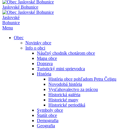
Jaslovské Bohunice
Jaslovské
Bohunice
Menu
Obec
Novinky obce
Info o obci
Náučný chodník chotárom obce
Mapa obce
Doprava
Turistický mini sprievodca
História
História obce pohľadom Petra Čeligu
Novodobá história
Vysťahovalectvo za prácou
Historická galéria
Historické mapy
Historické periodiká
Symboly obce
Štatút obce
Demografia
Geografia