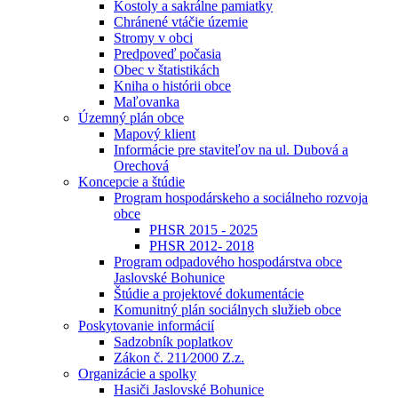
Kostoly a sakrálne pamiatky
Chránené vtáčie územie
Stromy v obci
Predpoveď počasia
Obec v štatistikách
Kniha o histórii obce
Maľovanka
Územný plán obce
Mapový klient
Informácie pre staviteľov na ul. Dubová a
Orechová
Koncepcie a štúdie
Program hospodárskeho a sociálneho rozvoja
obce
PHSR 2015 - 2025
PHSR 2012- 2018
Program odpadového hospodárstva obce
Jaslovské Bohunice
Štúdie a projektové dokumentácie
Komunitný plán sociálnych služieb obce
Poskytovanie informácií
Sadzobník poplatkov
Zákon č. 211⁄2000 Z.z.
Organizácie a spolky
Hasiči Jaslovské Bohunice