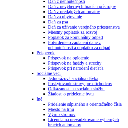
Daň z nehnuteľnosti
Daň z nevýherných hracích prístrojov
Daň z predajných automatov
Daň za ubytovanie
Daň za psa
Daň za užívanie verejného priestranstva
Miestny poplatok za rozvoj
Poplatok za komunálny odpad
Potvrdenie o zaplatení dane z
nehnuteľnosti a poplatku za odpad
Príspevok
Príspevok na oplotenie
Príspevok na fasády a strechy
Príspevok pri narodení dieťaťa
Sociálne veci
Jednorázová sociálna dávka
Poskytovanie stravy pre dôchodcov
Odkázanosť na sociálnu službu
Žiadosť o pridelenie bytu
Iné
Pridelenie súpisného a orientačného čísla
Miesto na trhu
Výrub stromov
Licencia na prevádzkovanie výherných
hracích automatov