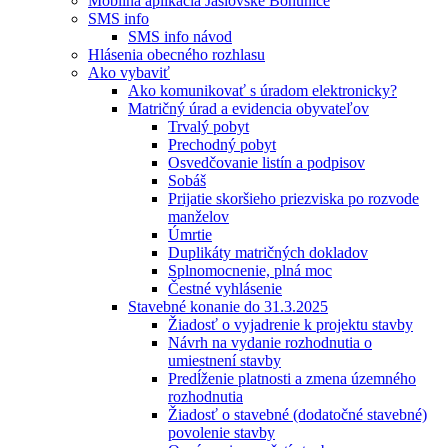
Mobilná aplikácia Jaslovské Bohunice
SMS info
SMS info návod
Hlásenia obecného rozhlasu
Ako vybaviť
Ako komunikovať s úradom elektronicky?
Matričný úrad a evidencia obyvateľov
Trvalý pobyt
Prechodný pobyt
Osvedčovanie listín a podpisov
Sobáš
Prijatie skoršieho priezviska po rozvode
manželov
Úmrtie
Duplikáty matričných dokladov
Splnomocnenie, plná moc
Čestné vyhlásenie
Stavebné konanie do 31.3.2025
Žiadosť o vyjadrenie k projektu stavby
Návrh na vydanie rozhodnutia o
umiestnení stavby
Predĺženie platnosti a zmena územného
rozhodnutia
Žiadosť o stavebné (dodatočné stavebné)
povolenie stavby