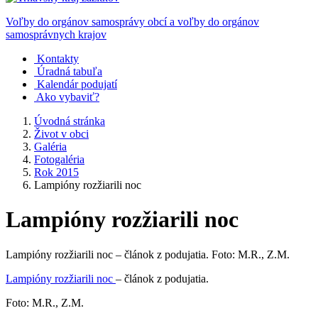
Voľby do orgánov samosprávy obcí a voľby do orgánov
samosprávnych krajov
Kontakty
Úradná tabuľa
Kalendár podujatí
Ako vybaviť?
Úvodná stránka
Život v obci
Galéria
Fotogaléria
Rok 2015
Lampióny rozžiarili noc
Lampióny rozžiarili noc
Lampióny rozžiarili noc – článok z podujatia. Foto: M.R., Z.M.
Lampióny rozžiarili noc
– článok z podujatia.
Foto: M.R., Z.M.