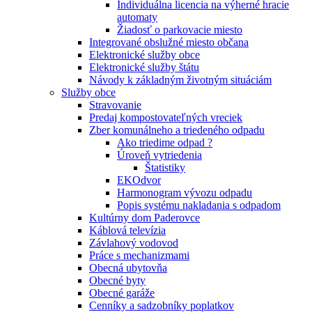
Individuálna licencia na výherné hracie
automaty
Žiadosť o parkovacie miesto
Integrované obslužné miesto občana
Elektronické služby obce
Elektronické služby štátu
Návody k základným životným situáciám
Služby obce
Stravovanie
Predaj kompostovateľných vreciek
Zber komunálneho a triedeného odpadu
Ako triedime odpad ?
Úroveň vytriedenia
Štatistiky
EKOdvor
Harmonogram vývozu odpadu
Popis systému nakladania s odpadom
Kultúrny dom Paderovce
Káblová televízia
Závlahový vodovod
Práce s mechanizmami
Obecná ubytovňa
Obecné byty
Obecné garáže
Cenníky a sadzobníky poplatkov