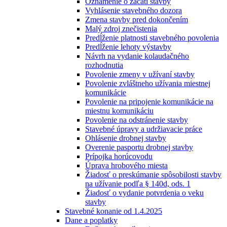
Oznámenie o začatí stavby
Vyhlásenie stavebného dozora
Zmena stavby pred dokončením
Malý zdroj znečistenia
Predĺženie platnosti stavebného povolenia
Predĺženie lehoty výstavby
Návrh na vydanie kolaudačného
rozhodnutia
Povolenie zmeny v užívaní stavby
Povolenie zvláštneho užívania miestnej
komunikácie
Povolenie na pripojenie komunikácie na
miestnu komunikáciu
Povolenie na odstránenie stavby
Stavebné úpravy a udržiavacie práce
Ohlásenie drobnej stavby
Overenie pasportu drobnej stavby
Prípojka horúcovodu
Úprava hrobového miesta
Žiadosť o preskúmanie spôsobilosti stavby
na užívanie podľa § 140d, ods. 1
Žiadosť o vydanie potvrdenia o veku
stavby
Stavebné konanie od 1.4.2025
Dane a poplatky