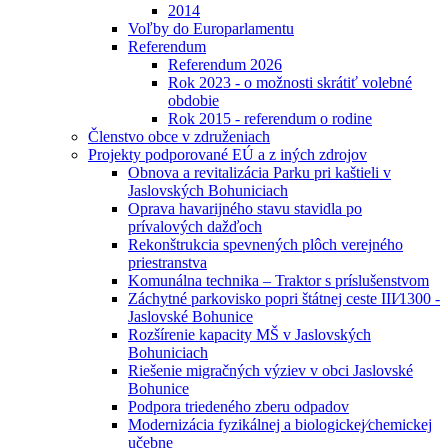
2014
Voľby do Europarlamentu
Referendum
Referendum 2026
Rok 2023 - o možnosti skrátiť volebné
obdobie
Rok 2015 - referendum o rodine
Členstvo obce v združeniach
Projekty podporované EÚ a z iných zdrojov
Obnova a revitalizácia Parku pri kaštieli v
Jaslovských Bohuniciach
Oprava havarijného stavu stavidla po
prívalových dažďoch
Rekonštrukcia spevnených plôch verejného
priestranstva
Komunálna technika – Traktor s príslušenstvom
Záchytné parkovisko popri štátnej ceste III⁄1300 -
Jaslovské Bohunice
Rozšírenie kapacity MŠ v Jaslovských
Bohuniciach
Riešenie migračných výziev v obci Jaslovské
Bohunice
Podpora triedeného zberu odpadov
Modernizácia fyzikálnej a biologickej⁄chemickej
učebne