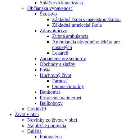
Splašková kanalizácia
Občianska vybavenosť
Školstvo
Základná škola s materskou školou
Základná umelecká škola
Zdravotníctvo
Zubná ambulancia
Ambulancia obvodného lekára pre
dospelých
Lekáreň
Zariadenie pre seniorov
Obchody a služby
Pošta
Duchovný život
Farnosť
Online cintoríny
Bankomat
Pripojenie na internet
Balíkoboxy
Covid-19
Život v obci
Novinky zo života v obci
Najbližšie podujatia
Galéria
Fotogaléria