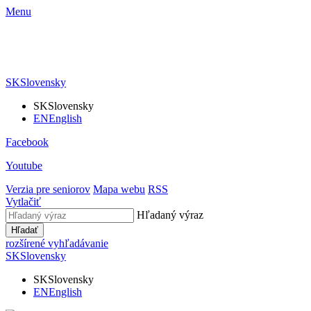
Menu
SK
Slovensky
SK
Slovensky
EN
English
Facebook
Youtube
Verzia pre seniorov
Mapa webu
RSS
Vytlačiť
Hľadaný výraz
Hľadať
rozšírené vyhľadávanie
SK
Slovensky
SK
Slovensky
EN
English