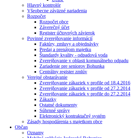
Hlavný kontrolór
Všeobecne záväzné nariadenia
Rozpočet
Rozpočet obce
Záverečný účet
Register účtovných závierok
Povinné zverejňovanie informácií
Faktúry, zmluvy a objednávky
Predaj a prenájom majetku
Štandardy kvality - odpadová voda
Zverejňovanie v oblasti komunálneho odpadu
Zariadenie pre seniorov Bohunka
Centrálny register zmlúv
Verejné obstarávanie
Zverejňovanie zákaziek v profile od 18.4.2016
Zverejňovanie zákaziek v profile od 27.2.2014
Zverejňovanie zákaziek v profile do 27.2.2014
Zákazky
Ostatné dokumenty
Súhrnné správy
Elektronický kontraktačný systém
Zásady hospodárenia s majetkom obce
Občan
Oznamy