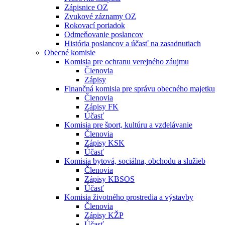
Zápisnice OZ
Zvukové záznamy OZ
Rokovací poriadok
Odmeňovanie poslancov
História poslancov a účasť na zasadnutiach
Obecné komisie
Komisia pre ochranu verejného záujmu
Členovia
Zápisy
Finančná komisia pre správu obecného majetku
Členovia
Zápisy FK
Účasť
Komisia pre šport, kultúru a vzdelávanie
Členovia
Zápisy KSK
Účasť
Komisia bytová, sociálna, obchodu a služieb
Členovia
Zápisy KBSOS
Účasť
Komisia životného prostredia a výstavby
Členovia
Zápisy KŽP
Účasť