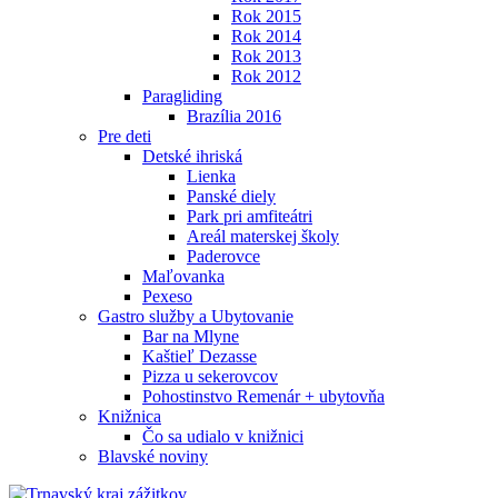
Rok 2015
Rok 2014
Rok 2013
Rok 2012
Paragliding
Brazília 2016
Pre deti
Detské ihriská
Lienka
Panské diely
Park pri amfiteátri
Areál materskej školy
Paderovce
Maľovanka
Pexeso
Gastro služby a Ubytovanie
Bar na Mlyne
Kaštieľ Dezasse
Pizza u sekerovcov
Pohostinstvo Remenár + ubytovňa
Knižnica
Čo sa udialo v knižnici
Blavské noviny