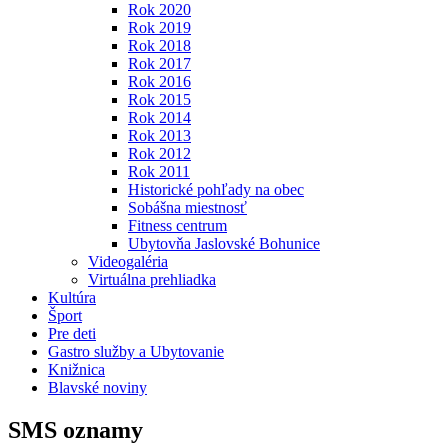
Rok 2020
Rok 2019
Rok 2018
Rok 2017
Rok 2016
Rok 2015
Rok 2014
Rok 2013
Rok 2012
Rok 2011
Historické pohľady na obec
Sobášna miestnosť
Fitness centrum
Ubytovňa Jaslovské Bohunice
Videogaléria
Virtuálna prehliadka
Kultúra
Šport
Pre deti
Gastro služby a Ubytovanie
Knižnica
Blavské noviny
SMS oznamy