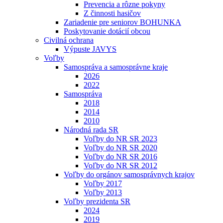
Prevencia a rôzne pokyny
Z činnosti hasičov
Zariadenie pre seniorov BOHUNKA
Poskytovanie dotácií obcou
Civilná ochrana
Výpuste JAVYS
Voľby
Samospráva a samosprávne kraje
2026
2022
Samospráva
2018
2014
2010
Národná rada SR
Voľby do NR SR 2023
Voľby do NR SR 2020
Voľby do NR SR 2016
Voľby do NR SR 2012
Voľby do orgánov samosprávnych krajov
Voľby 2017
Voľby 2013
Voľby prezidenta SR
2024
2019