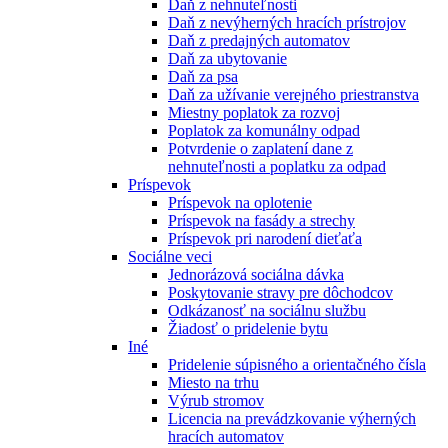
Daň z nehnuteľnosti
Daň z nevýherných hracích prístrojov
Daň z predajných automatov
Daň za ubytovanie
Daň za psa
Daň za užívanie verejného priestranstva
Miestny poplatok za rozvoj
Poplatok za komunálny odpad
Potvrdenie o zaplatení dane z
nehnuteľnosti a poplatku za odpad
Príspevok
Príspevok na oplotenie
Príspevok na fasády a strechy
Príspevok pri narodení dieťaťa
Sociálne veci
Jednorázová sociálna dávka
Poskytovanie stravy pre dôchodcov
Odkázanosť na sociálnu službu
Žiadosť o pridelenie bytu
Iné
Pridelenie súpisného a orientačného čísla
Miesto na trhu
Výrub stromov
Licencia na prevádzkovanie výherných
hracích automatov