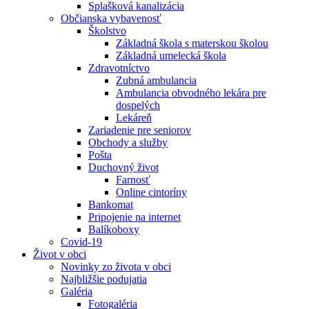
Splašková kanalizácia
Občianska vybavenosť
Školstvo
Základná škola s materskou školou
Základná umelecká škola
Zdravotníctvo
Zubná ambulancia
Ambulancia obvodného lekára pre
dospelých
Lekáreň
Zariadenie pre seniorov
Obchody a služby
Pošta
Duchovný život
Farnosť
Online cintoríny
Bankomat
Pripojenie na internet
Balíkoboxy
Covid-19
Život v obci
Novinky zo života v obci
Najbližšie podujatia
Galéria
Fotogaléria