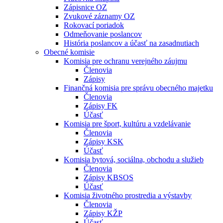
Zápisnice OZ
Zvukové záznamy OZ
Rokovací poriadok
Odmeňovanie poslancov
História poslancov a účasť na zasadnutiach
Obecné komisie
Komisia pre ochranu verejného záujmu
Členovia
Zápisy
Finančná komisia pre správu obecného majetku
Členovia
Zápisy FK
Účasť
Komisia pre šport, kultúru a vzdelávanie
Členovia
Zápisy KSK
Účasť
Komisia bytová, sociálna, obchodu a služieb
Členovia
Zápisy KBSOS
Účasť
Komisia životného prostredia a výstavby
Členovia
Zápisy KŽP
Účasť