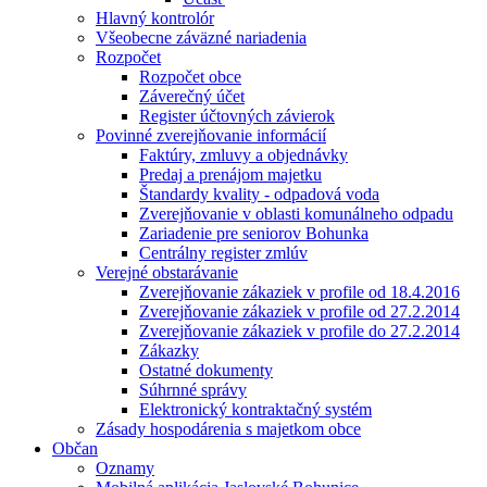
Hlavný kontrolór
Všeobecne záväzné nariadenia
Rozpočet
Rozpočet obce
Záverečný účet
Register účtovných závierok
Povinné zverejňovanie informácií
Faktúry, zmluvy a objednávky
Predaj a prenájom majetku
Štandardy kvality - odpadová voda
Zverejňovanie v oblasti komunálneho odpadu
Zariadenie pre seniorov Bohunka
Centrálny register zmlúv
Verejné obstarávanie
Zverejňovanie zákaziek v profile od 18.4.2016
Zverejňovanie zákaziek v profile od 27.2.2014
Zverejňovanie zákaziek v profile do 27.2.2014
Zákazky
Ostatné dokumenty
Súhrnné správy
Elektronický kontraktačný systém
Zásady hospodárenia s majetkom obce
Občan
Oznamy