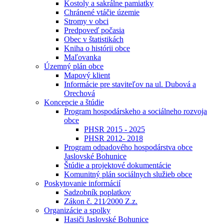
Kostoly a sakrálne pamiatky
Chránené vtáčie územie
Stromy v obci
Predpoveď počasia
Obec v štatistikách
Kniha o histórii obce
Maľovanka
Územný plán obce
Mapový klient
Informácie pre staviteľov na ul. Dubová a
Orechová
Koncepcie a štúdie
Program hospodárskeho a sociálneho rozvoja
obce
PHSR 2015 - 2025
PHSR 2012- 2018
Program odpadového hospodárstva obce
Jaslovské Bohunice
Štúdie a projektové dokumentácie
Komunitný plán sociálnych služieb obce
Poskytovanie informácií
Sadzobník poplatkov
Zákon č. 211⁄2000 Z.z.
Organizácie a spolky
Hasiči Jaslovské Bohunice