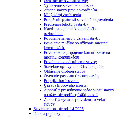
Oznámenie o začatí stavby
Vyhlásenie stavebného dozora
Zmena stavby pred dokončením
Malý zdroj znečistenia
Predĺženie platnosti stavebného povolenia
Predĺženie lehoty výstavby
Návrh na vydanie kolaudačného
rozhodnutia
Povolenie zmeny v užívaní stavby
Povolenie zvláštneho užívania miestnej
komunikácie
Povolenie na pripojenie komunikácie na
miestnu komunikáciu
Povolenie na odstránenie stavby
Stavebné úpravy a udržiavacie práce
Ohlásenie drobnej stavby
Overenie pasportu drobnej stavby
Prípojka horúcovodu
Úprava hrobového miesta
Žiadosť o preskúmanie spôsobilosti stavby
na užívanie podľa § 140d, ods. 1
Žiadosť o vydanie potvrdenia o veku
stavby
Stavebné konanie od 1.4.2025
Dane a poplatky