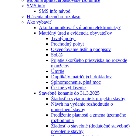
Mobilná aplikácia Jaslovské Bohunice
SMS info
SMS info návod
Hlásenia obecného rozhlasu
Ako vybaviť
Ako komunikovať s úradom elektronicky?
Matričný úrad a evidencia obyvateľov
Trvalý pobyt
Prechodný pobyt
Osvedčovanie listín a podpisov
Sobáš
Prijatie skoršieho priezviska po rozvode
manželov
Úmrtie
Duplikáty matričných dokladov
Splnomocnenie, plná moc
Čestné vyhlásenie
Stavebné konanie do 31.3.2025
Žiadosť o vyjadrenie k projektu stavby
Návrh na vydanie rozhodnutia o
umiestnení stavby
Predĺženie platnosti a zmena územného
rozhodnutia
Žiadosť o stavebné (dodatočné stavebné)
povolenie stavby