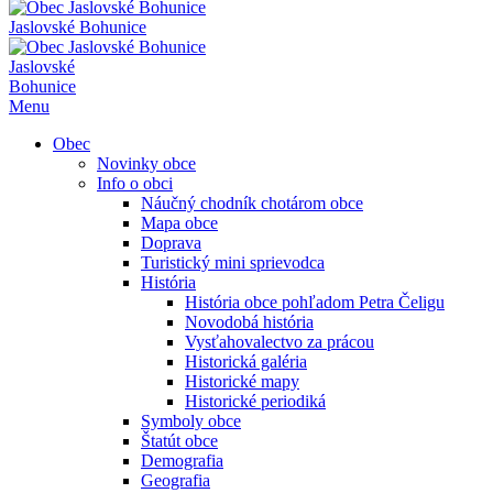
Jaslovské Bohunice
Jaslovské
Bohunice
Menu
Obec
Novinky obce
Info o obci
Náučný chodník chotárom obce
Mapa obce
Doprava
Turistický mini sprievodca
História
História obce pohľadom Petra Čeligu
Novodobá história
Vysťahovalectvo za prácou
Historická galéria
Historické mapy
Historické periodiká
Symboly obce
Štatút obce
Demografia
Geografia