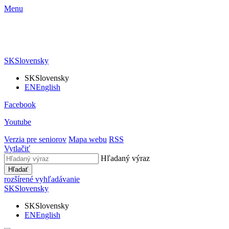
Menu
SK
Slovensky
SK
Slovensky
EN
English
Facebook
Youtube
Verzia pre seniorov
Mapa webu
RSS
Vytlačiť
Hľadaný výraz
Hľadať
rozšírené vyhľadávanie
SK
Slovensky
SK
Slovensky
EN
English