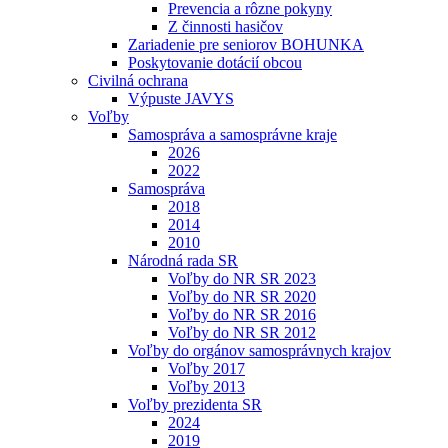
Prevencia a rôzne pokyny
Z činnosti hasičov
Zariadenie pre seniorov BOHUNKA
Poskytovanie dotácií obcou
Civilná ochrana
Výpuste JAVYS
Voľby
Samospráva a samosprávne kraje
2026
2022
Samospráva
2018
2014
2010
Národná rada SR
Voľby do NR SR 2023
Voľby do NR SR 2020
Voľby do NR SR 2016
Voľby do NR SR 2012
Voľby do orgánov samosprávnych krajov
Voľby 2017
Voľby 2013
Voľby prezidenta SR
2024
2019