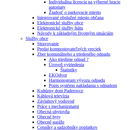
Individuálna licencia na výherné hracie
automaty
Žiadosť o parkovacie miesto
Integrované obslužné miesto občana
Elektronické služby obce
Elektronické služby štátu
Návody k základným životným situáciám
Služby obce
Stravovanie
Predaj kompostovateľných vreciek
Zber komunálneho a triedeného odpadu
Ako triedime odpad ?
Úroveň vytriedenia
Štatistiky
EKOdvor
Harmonogram vývozu odpadu
Popis systému nakladania s odpadom
Kultúrny dom Paderovce
Káblová televízia
Závlahový vodovod
Práce s mechanizmami
Obecná ubytovňa
Obecné byty
Obecné garáže
Cenníky a sadzobníky poplatkov