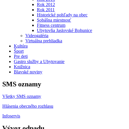
Rok 2012
Rok 2011
Historické pohľady na obec
Sobášna miestnosť
Fitness centrum
Ubytovňa Jaslovské Bohunice
Videogaléria
Virtuálna prehliadka
Kultúra
Šport
Pre deti
Gastro služby a Ubytovanie
Knižnica
Blavské noviny
SMS oznamy
Všetky SMS oznamy
Hlásenia obecného rozhlasu
Infoservis
Vývoz odpadu