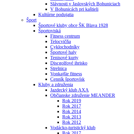
Slávnosti v Jaslovských Bohuniciach
V Bohunicách pri kaštieli
Kultúrne podujatia
Šport
Športové kluby obce ŠK Blava 1928
Športoviská
Fitness centrum
Telocvičňa
Cyklochodníky
Športové haly
Tenisové kurty
Discgolfové ihrisko
Strelnica
Vonkajšie fitness
Cenník športovísk
Kluby a združenia
Jazdecký klub AXA
Občianske združenie MEANDER
Rok 2019
Rok 2017
Rok 2014
Rok 2013
Rok 2012
Vodácko-turistický klub
Rok 2017