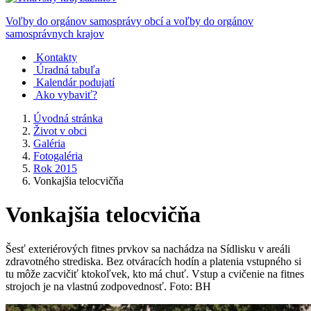
Voľby do orgánov samosprávy obcí a voľby do orgánov
samosprávnych krajov
Kontakty
Úradná tabuľa
Kalendár podujatí
Ako vybaviť?
Úvodná stránka
Život v obci
Galéria
Fotogaléria
Rok 2015
Vonkajšia telocvičňa
Vonkajšia telocvičňa
Šesť exteriérových fitnes prvkov sa nachádza na Sídlisku v areáli
zdravotného strediska. Bez otváracích hodín a platenia vstupného si
tu môže zacvičiť ktokoľvek, kto má chuť. Vstup a cvičenie na fitnes
strojoch je na vlastnú zodpovednosť. Foto: BH