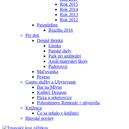
Rok 2015
Rok 2014
Rok 2013
Rok 2012
Paragliding
Brazília 2016
Pre deti
Detské ihriská
Lienka
Panské diely
Park pri amfiteátri
Areál materskej školy
Paderovce
Maľovanka
Pexeso
Gastro služby a Ubytovanie
Bar na Mlyne
Kaštieľ Dezasse
Pizza u sekerovcov
Pohostinstvo Remenár + ubytovňa
Knižnica
Čo sa udialo v knižnici
Blavské noviny