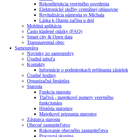
Rekonštrrukcia verejného osvetlenia
Elektronické služby centrálnej ohlasovne
Revitalizácia námestia sv Michala
Láska k čítaniu začína u detí
Mobilná aplikácia
Často kladené otázky (FAQ)
Smart city & Open data
Transparentná obec
Samospráva
Novinky zo samosprávy
Úradná tabuľa
Kontakty
Informácie o podmienkach prijímania zásielok
Úradné hodiny
Organizačná štruktúra
Starosta
Funkcia starostu
Tlačivá - majetkové pomery verejného
funkcionára
História starostov
Majetkové priznania starostov
Zástupca starostu
Obecné zastupiteľstvo
Rokovanie obecného zastupiteľstva
Pracovná skupina