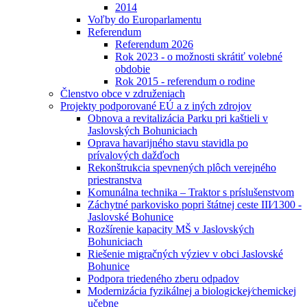
2014
Voľby do Europarlamentu
Referendum
Referendum 2026
Rok 2023 - o možnosti skrátiť volebné
obdobie
Rok 2015 - referendum o rodine
Členstvo obce v združeniach
Projekty podporované EÚ a z iných zdrojov
Obnova a revitalizácia Parku pri kaštieli v
Jaslovských Bohuniciach
Oprava havarijného stavu stavidla po
prívalových dažďoch
Rekonštrukcia spevnených plôch verejného
priestranstva
Komunálna technika – Traktor s príslušenstvom
Záchytné parkovisko popri štátnej ceste III⁄1300 -
Jaslovské Bohunice
Rozšírenie kapacity MŠ v Jaslovských
Bohuniciach
Riešenie migračných výziev v obci Jaslovské
Bohunice
Podpora triedeného zberu odpadov
Modernizácia fyzikálnej a biologickej⁄chemickej
učebne