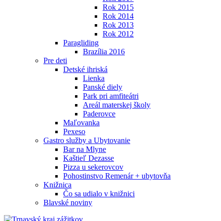
Rok 2015
Rok 2014
Rok 2013
Rok 2012
Paragliding
Brazília 2016
Pre deti
Detské ihriská
Lienka
Panské diely
Park pri amfiteátri
Areál materskej školy
Paderovce
Maľovanka
Pexeso
Gastro služby a Ubytovanie
Bar na Mlyne
Kaštieľ Dezasse
Pizza u sekerovcov
Pohostinstvo Remenár + ubytovňa
Knižnica
Čo sa udialo v knižnici
Blavské noviny