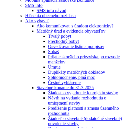
Mobilná aplikácia Jaslovské Bohunice
SMS info
SMS info návod
Hlásenia obecného rozhlasu
Ako vybaviť
Ako komunikovať s úradom elektronicky?
Matričný úrad a evidencia obyvateľov
Trvalý pobyt
Prechodný pobyt
Osvedčovanie listín a podpisov
Sobáš
Prijatie skoršieho priezviska po rozvode
manželov
Úmrtie
Duplikáty matričných dokladov
Splnomocnenie, plná moc
Čestné vyhlásenie
Stavebné konanie do 31.3.2025
Žiadosť o vyjadrenie k projektu stavby
Návrh na vydanie rozhodnutia o
umiestnení stavby
Predĺženie platnosti a zmena územného
rozhodnutia
Žiadosť o stavebné (dodatočné stavebné)
povolenie stavby