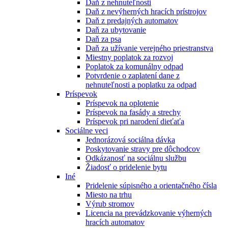
Daň z nehnuteľnosti
Daň z nevýherných hracích prístrojov
Daň z predajných automatov
Daň za ubytovanie
Daň za psa
Daň za užívanie verejného priestranstva
Miestny poplatok za rozvoj
Poplatok za komunálny odpad
Potvrdenie o zaplatení dane z
nehnuteľnosti a poplatku za odpad
Príspevok
Príspevok na oplotenie
Príspevok na fasády a strechy
Príspevok pri narodení dieťaťa
Sociálne veci
Jednorázová sociálna dávka
Poskytovanie stravy pre dôchodcov
Odkázanosť na sociálnu službu
Žiadosť o pridelenie bytu
Iné
Pridelenie súpisného a orientačného čísla
Miesto na trhu
Výrub stromov
Licencia na prevádzkovanie výherných
hracích automatov