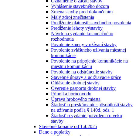
Oznámenie o začatí stavby
Vyhlásenie stavebného dozora
Zmena stavby pred dokončením
Malý zdroj znečistenia
Predĺženie platnosti stavebného povolenia
Predĺženie lehoty výstavby
Návrh na vydanie kolaudačného
rozhodnutia
Povolenie zmeny v užívaní stavby
Povolenie zvláštneho užívania miestnej
komunikácie
Povolenie na pripojenie komunikácie na
miestnu komunikáciu
Povolenie na odstránenie stavby
Stavebné úpravy a udržiavacie práce
Ohlásenie drobnej stavby
Overenie pasportu drobnej stavby
Prípojka horúcovodu
Úprava hrobového miesta
Žiadosť o preskúmanie spôsobilosti stavby
na užívanie podľa § 140d, ods. 1
Žiadosť o vydanie potvrdenia o veku
stavby
Stavebné konanie od 1.4.2025
Dane a poplatky