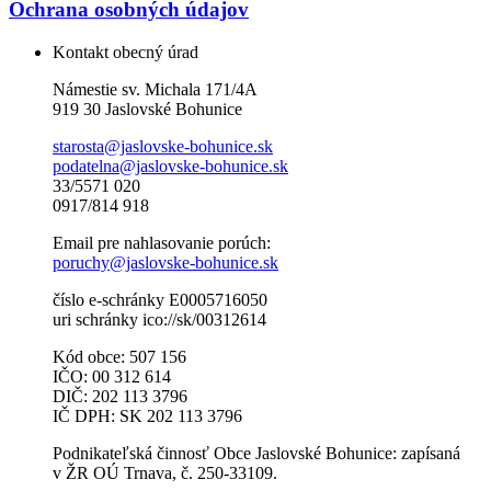
Ochrana osobných údajov
Kontakt obecný úrad
Námestie sv. Michala 171/4A
919 30 Jaslovské Bohunice
starosta@jaslovske-bohunice.sk
podatelna@jaslovske-bohunice.sk
33/5571 020
0917/814 918
Email pre nahlasovanie porúch:
poruchy@jaslovske-bohunice.sk
číslo e-schránky E0005716050
uri schránky ico://sk/00312614
Kód obce: 507 156
IČO: 00 312 614
DIČ: 202 113 3796
IČ DPH: SK 202 113 3796
Podnikateľská činnosť Obce Jaslovské Bohunice: zapísaná
v ŽR OÚ Trnava, č. 250-33109.