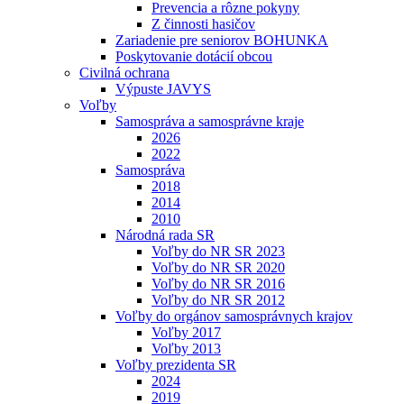
Prevencia a rôzne pokyny
Z činnosti hasičov
Zariadenie pre seniorov BOHUNKA
Poskytovanie dotácií obcou
Civilná ochrana
Výpuste JAVYS
Voľby
Samospráva a samosprávne kraje
2026
2022
Samospráva
2018
2014
2010
Národná rada SR
Voľby do NR SR 2023
Voľby do NR SR 2020
Voľby do NR SR 2016
Voľby do NR SR 2012
Voľby do orgánov samosprávnych krajov
Voľby 2017
Voľby 2013
Voľby prezidenta SR
2024
2019