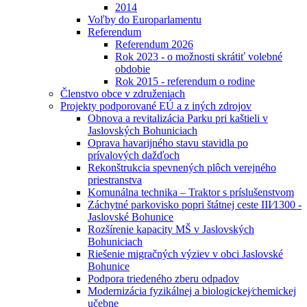
2014
Voľby do Europarlamentu
Referendum
Referendum 2026
Rok 2023 - o možnosti skrátiť volebné
obdobie
Rok 2015 - referendum o rodine
Členstvo obce v združeniach
Projekty podporované EÚ a z iných zdrojov
Obnova a revitalizácia Parku pri kaštieli v
Jaslovských Bohuniciach
Oprava havarijného stavu stavidla po
prívalových dažďoch
Rekonštrukcia spevnených plôch verejného
priestranstva
Komunálna technika – Traktor s príslušenstvom
Záchytné parkovisko popri štátnej ceste III⁄1300 -
Jaslovské Bohunice
Rozšírenie kapacity MŠ v Jaslovských
Bohuniciach
Riešenie migračných výziev v obci Jaslovské
Bohunice
Podpora triedeného zberu odpadov
Modernizácia fyzikálnej a biologickej⁄chemickej
učebne