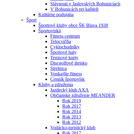
Slávnosti v Jaslovských Bohuniciach
V Bohunicách pri kaštieli
Kultúrne podujatia
Šport
Športové kluby obce ŠK Blava 1928
Športoviská
Fitness centrum
Telocvičňa
Cyklochodníky
Športové haly
Tenisové kurty
Discgolfové ihrisko
Strelnica
Vonkajšie fitness
Cenník športovísk
Kluby a združenia
Jazdecký klub AXA
Občianske združenie MEANDER
Rok 2019
Rok 2017
Rok 2014
Rok 2013
Rok 2012
Vodácko-turistický klub
Rok 2017