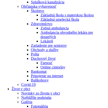
Splašková kanalizácia
Občianska vybavenosť
Školstvo
Základná škola s materskou školou
Základná umelecká škola
Zdravotníctvo
Zubná ambulancia
Ambulancia obvodného lekára pre
dospelých
Lekáreň
Zariadenie pre seniorov
Obchody a služby
Pošta
Duchovný život
Farnosť
Online cintoríny
Bankomat
Pripojenie na internet
Balíkoboxy
Covid-19
Život v obci
Novinky zo života v obci
Najbližšie podujatia
Galéria
Fotogaléria