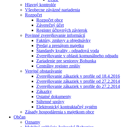
Hlavný kontrolór
Všeobecne záväzné nariadenia
Rozpočet
Rozpočet obce
Záverečný účet
Register účtovných závierok
Povinné zverejňovanie informácií
Faktúry, zmluvy a objednávky
Predaj a prenájom majetku
Štandardy kvality - odpadová voda
Zverejňovanie v oblasti komunálneho odpadu
Zariadenie pre seniorov Bohunka
Centrálny register zmlúv
Verejné obstarávanie
Zverejňovanie zákaziek v profile od 18.4.2016
Zverejňovanie zákaziek v profile od 27.2.2014
Zverejňovanie zákaziek v profile do 27.2.2014
Zákazky
Ostatné dokumenty
Súhrnné správy
Elektronický kontraktačný systém
Zásady hospodárenia s majetkom obce
Občan
Oznamy