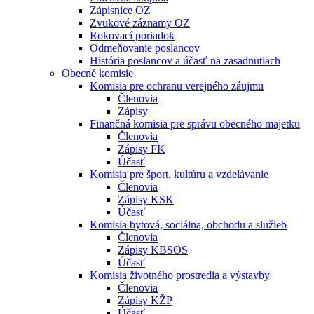
Zápisnice OZ
Zvukové záznamy OZ
Rokovací poriadok
Odmeňovanie poslancov
História poslancov a účasť na zasadnutiach
Obecné komisie
Komisia pre ochranu verejného záujmu
Členovia
Zápisy
Finančná komisia pre správu obecného majetku
Členovia
Zápisy FK
Účasť
Komisia pre šport, kultúru a vzdelávanie
Členovia
Zápisy KSK
Účasť
Komisia bytová, sociálna, obchodu a služieb
Členovia
Zápisy KBSOS
Účasť
Komisia životného prostredia a výstavby
Členovia
Zápisy KŽP
Účasť