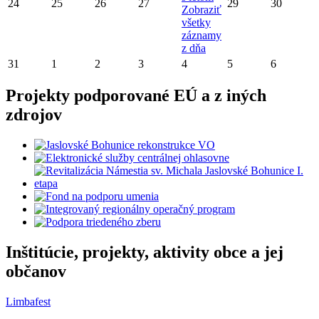
24
25
26
27
29
30
Zobraziť
všetky
záznamy
z dňa
31
1
2
3
4
5
6
Projekty podporované EÚ a z iných
zdrojov
Inštitúcie, projekty, aktivity obce a jej
občanov
Limbafest