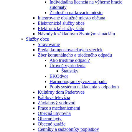
Individuálna licencia na výherné hracie
automaty
Žiadosť o parkovacie miesto
Integrované obslužné miesto občana
Elektronické služby obce
Elektronické služby štátu
Návody k základným životným situáciám
Služby obce
Stravovanie
Predaj kompostovateľných vreciek
Zber komunálneho a triedeného odpadu
Ako triedime odpad ?
Úroveň vytriedenia
Štatistiky
EKOdvor
Harmonogram vývozu odpadu
Popis systému nakladania s odpadom
Kultúrny dom Paderovce
Káblová televízia
Závlahový vodovod
Práce s mechanizmami
Obecná ubytovňa
Obecné byty
Obecné garáže
Cenníky a sadzobníky poplatkov