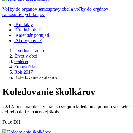
Voľby do orgánov samosprávy obcí a voľby do orgánov
samosprávnych krajov
Kontakty
Úradná tabuľa
Kalendár podujatí
Ako vybaviť?
Úvodná stránka
Život v obci
Galéria
Fotogaléria
Rok 2017
Koledovanie školkárov
Koledovanie školkárov
22.12. prišli na obecný úrad so svojimi koledami a prianím všetkého
dobrého deti z materskej školy.
Foto: DH