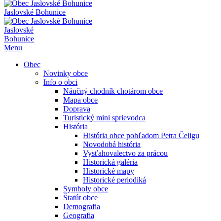
Jaslovské Bohunice
Jaslovské
Bohunice
Menu
Obec
Novinky obce
Info o obci
Náučný chodník chotárom obce
Mapa obce
Doprava
Turistický mini sprievodca
História
História obce pohľadom Petra Čeligu
Novodobá história
Vysťahovalectvo za prácou
Historická galéria
Historické mapy
Historické periodiká
Symboly obce
Štatút obce
Demografia
Geografia