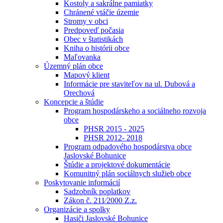
Kostoly a sakrálne pamiatky
Chránené vtáčie územie
Stromy v obci
Predpoveď počasia
Obec v štatistikách
Kniha o histórii obce
Maľovanka
Územný plán obce
Mapový klient
Informácie pre staviteľov na ul. Dubová a
Orechová
Koncepcie a štúdie
Program hospodárskeho a sociálneho rozvoja
obce
PHSR 2015 - 2025
PHSR 2012- 2018
Program odpadového hospodárstva obce
Jaslovské Bohunice
Štúdie a projektové dokumentácie
Komunitný plán sociálnych služieb obce
Poskytovanie informácií
Sadzobník poplatkov
Zákon č. 211⁄2000 Z.z.
Organizácie a spolky
Hasiči Jaslovské Bohunice