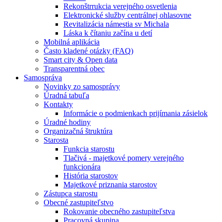
Rekonštrrukcia verejného osvetlenia
Elektronické služby centrálnej ohlasovne
Revitalizácia námestia sv Michala
Láska k čítaniu začína u detí
Mobilná aplikácia
Často kladené otázky (FAQ)
Smart city & Open data
Transparentná obec
Samospráva
Novinky zo samosprávy
Úradná tabuľa
Kontakty
Informácie o podmienkach prijímania zásielok
Úradné hodiny
Organizačná štruktúra
Starosta
Funkcia starostu
Tlačivá - majetkové pomery verejného
funkcionára
História starostov
Majetkové priznania starostov
Zástupca starostu
Obecné zastupiteľstvo
Rokovanie obecného zastupiteľstva
Pracovná skupina