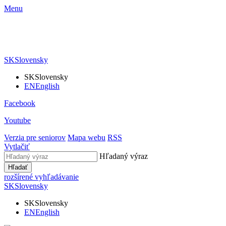
Menu
SK
Slovensky
SK
Slovensky
EN
English
Facebook
Youtube
Verzia pre seniorov
Mapa webu
RSS
Vytlačiť
Hľadaný výraz
Hľadať
rozšírené vyhľadávanie
SK
Slovensky
SK
Slovensky
EN
English