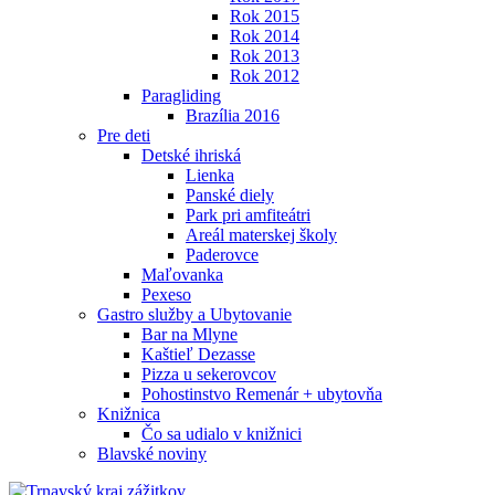
Rok 2015
Rok 2014
Rok 2013
Rok 2012
Paragliding
Brazília 2016
Pre deti
Detské ihriská
Lienka
Panské diely
Park pri amfiteátri
Areál materskej školy
Paderovce
Maľovanka
Pexeso
Gastro služby a Ubytovanie
Bar na Mlyne
Kaštieľ Dezasse
Pizza u sekerovcov
Pohostinstvo Remenár + ubytovňa
Knižnica
Čo sa udialo v knižnici
Blavské noviny