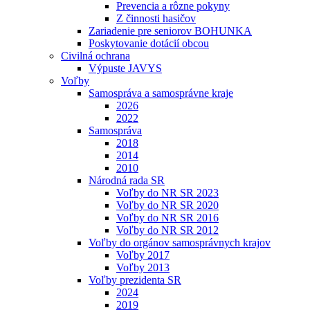
Prevencia a rôzne pokyny
Z činnosti hasičov
Zariadenie pre seniorov BOHUNKA
Poskytovanie dotácií obcou
Civilná ochrana
Výpuste JAVYS
Voľby
Samospráva a samosprávne kraje
2026
2022
Samospráva
2018
2014
2010
Národná rada SR
Voľby do NR SR 2023
Voľby do NR SR 2020
Voľby do NR SR 2016
Voľby do NR SR 2012
Voľby do orgánov samosprávnych krajov
Voľby 2017
Voľby 2013
Voľby prezidenta SR
2024
2019