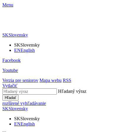
Menu
SK
Slovensky
SK
Slovensky
EN
English
Facebook
Youtube
Verzia pre seniorov
Mapa webu
RSS
Vytlačiť
Hľadaný výraz
Hľadať
rozšírené vyhľadávanie
SK
Slovensky
SK
Slovensky
EN
English