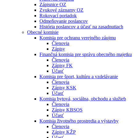
Zápisnice OZ
Zvukové záznamy OZ
Rokovací poriadok
Odmeňovanie poslancov
História poslancov a účasť na zasadnutiach
Obecné komisie
Komisia pre ochranu verejného záujmu
Členovia
Zápisy
Finančná komisia pre správu obecného majetku
Členovia
Zápisy FK
Účasť
Komisia pre šport, kultúru a vzdelávanie
Členovia
Zápisy KSK
Účasť
Komisia bytová, sociálna, obchodu a služieb
Členovia
Zápisy KBSOS
Účasť
Komisia životného prostredia a výstavby
Členovia
Zápisy KŽP
Účasť