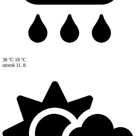
38 °C
18 °C
utorok
11. 8.