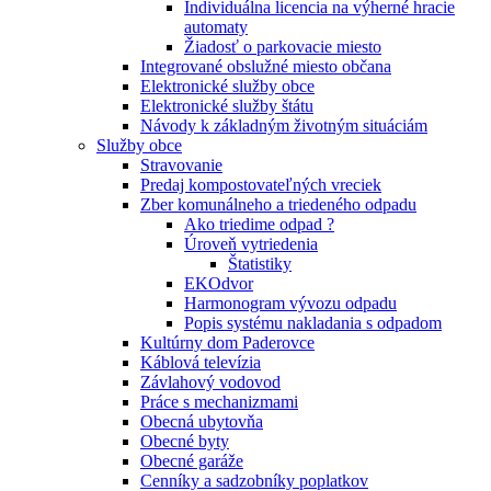
Individuálna licencia na výherné hracie
automaty
Žiadosť o parkovacie miesto
Integrované obslužné miesto občana
Elektronické služby obce
Elektronické služby štátu
Návody k základným životným situáciám
Služby obce
Stravovanie
Predaj kompostovateľných vreciek
Zber komunálneho a triedeného odpadu
Ako triedime odpad ?
Úroveň vytriedenia
Štatistiky
EKOdvor
Harmonogram vývozu odpadu
Popis systému nakladania s odpadom
Kultúrny dom Paderovce
Káblová televízia
Závlahový vodovod
Práce s mechanizmami
Obecná ubytovňa
Obecné byty
Obecné garáže
Cenníky a sadzobníky poplatkov