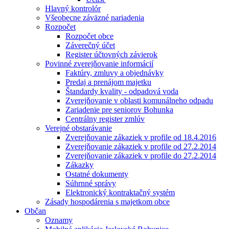
Hlavný kontrolór
Všeobecne záväzné nariadenia
Rozpočet
Rozpočet obce
Záverečný účet
Register účtovných závierok
Povinné zverejňovanie informácií
Faktúry, zmluvy a objednávky
Predaj a prenájom majetku
Štandardy kvality - odpadová voda
Zverejňovanie v oblasti komunálneho odpadu
Zariadenie pre seniorov Bohunka
Centrálny register zmlúv
Verejné obstarávanie
Zverejňovanie zákaziek v profile od 18.4.2016
Zverejňovanie zákaziek v profile od 27.2.2014
Zverejňovanie zákaziek v profile do 27.2.2014
Zákazky
Ostatné dokumenty
Súhrnné správy
Elektronický kontraktačný systém
Zásady hospodárenia s majetkom obce
Občan
Oznamy