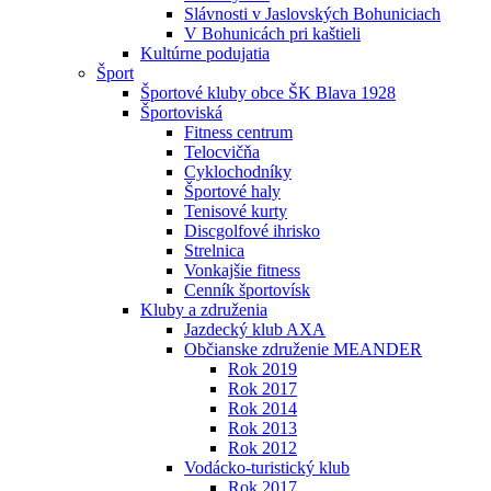
Slávnosti v Jaslovských Bohuniciach
V Bohunicách pri kaštieli
Kultúrne podujatia
Šport
Športové kluby obce ŠK Blava 1928
Športoviská
Fitness centrum
Telocvičňa
Cyklochodníky
Športové haly
Tenisové kurty
Discgolfové ihrisko
Strelnica
Vonkajšie fitness
Cenník športovísk
Kluby a združenia
Jazdecký klub AXA
Občianske združenie MEANDER
Rok 2019
Rok 2017
Rok 2014
Rok 2013
Rok 2012
Vodácko-turistický klub
Rok 2017