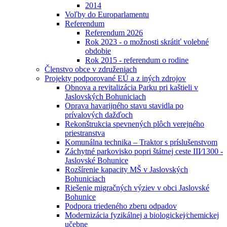
2014
Voľby do Europarlamentu
Referendum
Referendum 2026
Rok 2023 - o možnosti skrátiť volebné
obdobie
Rok 2015 - referendum o rodine
Členstvo obce v združeniach
Projekty podporované EÚ a z iných zdrojov
Obnova a revitalizácia Parku pri kaštieli v
Jaslovských Bohuniciach
Oprava havarijného stavu stavidla po
prívalových dažďoch
Rekonštrukcia spevnených plôch verejného
priestranstva
Komunálna technika – Traktor s príslušenstvom
Záchytné parkovisko popri štátnej ceste III⁄1300 -
Jaslovské Bohunice
Rozšírenie kapacity MŠ v Jaslovských
Bohuniciach
Riešenie migračných výziev v obci Jaslovské
Bohunice
Podpora triedeného zberu odpadov
Modernizácia fyzikálnej a biologickej⁄chemickej
učebne