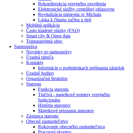
Rekonštrrukcia verejného osvetlenia
Elektronické služby centrálnej ohlasovne
Revitalizácia námestia sv Michala
Láska k čítaniu začína u detí
Mobilná aplikácia
Často kladené otázky (FAQ)
Smart city & Open data
Transparentná obec
Samospráva
Novinky zo samosprávy
Úradná tabuľa
Kontakty
Informácie o podmienkach prijímania zásielok
Úradné hodiny
Organizačná štruktúra
Starosta
Funkcia starostu
Tlačivá - majetkové pomery verejného
funkcionára
História starostov
Majetkové priznania starostov
Zástupca starostu
Obecné zastupiteľstvo
Rokovanie obecného zastupiteľstva
Pracovná skupina