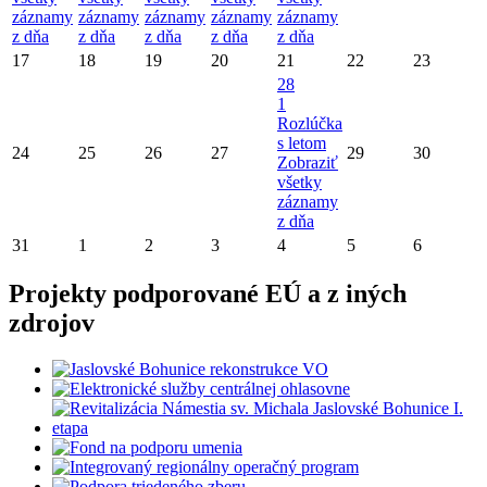
záznamy
záznamy
záznamy
záznamy
záznamy
z dňa
z dňa
z dňa
z dňa
z dňa
17
18
19
20
21
22
23
28
1
Rozlúčka
s letom
24
25
26
27
29
30
Zobraziť
všetky
záznamy
z dňa
31
1
2
3
4
5
6
Projekty podporované EÚ a z iných
zdrojov