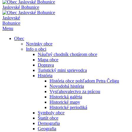
Jaslovské Bohunice
Jaslovské
Bohunice
Menu
Obec
Novinky obce
Info o obci
Náučný chodník chotárom obce
Mapa obce
Doprava
Turistický mini sprievodca
História
História obce pohľadom Petra Čeligu
Novodobá história
Vysťahovalectvo za prácou
Historická galéria
Historické mapy
Historické periodiká
Symboly obce
Štatút obce
Demografia
Geografia