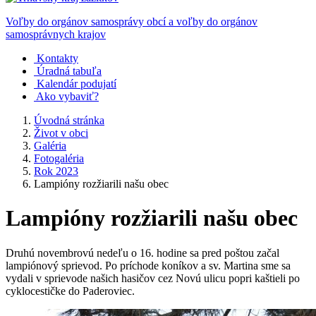
Voľby do orgánov samosprávy obcí a voľby do orgánov
samosprávnych krajov
Kontakty
Úradná tabuľa
Kalendár podujatí
Ako vybaviť?
Úvodná stránka
Život v obci
Galéria
Fotogaléria
Rok 2023
Lampióny rozžiarili našu obec
Lampióny rozžiarili našu obec
Druhú novembrovú nedeľu o 16. hodine sa pred poštou začal
lampiónový sprievod. Po príchode koníkov a sv. Martina sme sa
vydali v sprievode našich hasičov cez Novú ulicu popri kaštieli po
cyklocestičke do Paderoviec.