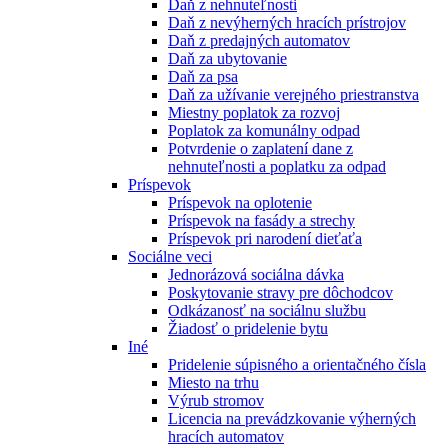
Daň z nehnuteľnosti
Daň z nevýherných hracích prístrojov
Daň z predajných automatov
Daň za ubytovanie
Daň za psa
Daň za užívanie verejného priestranstva
Miestny poplatok za rozvoj
Poplatok za komunálny odpad
Potvrdenie o zaplatení dane z
nehnuteľnosti a poplatku za odpad
Príspevok
Príspevok na oplotenie
Príspevok na fasády a strechy
Príspevok pri narodení dieťaťa
Sociálne veci
Jednorázová sociálna dávka
Poskytovanie stravy pre dôchodcov
Odkázanosť na sociálnu službu
Žiadosť o pridelenie bytu
Iné
Pridelenie súpisného a orientačného čísla
Miesto na trhu
Výrub stromov
Licencia na prevádzkovanie výherných
hracích automatov