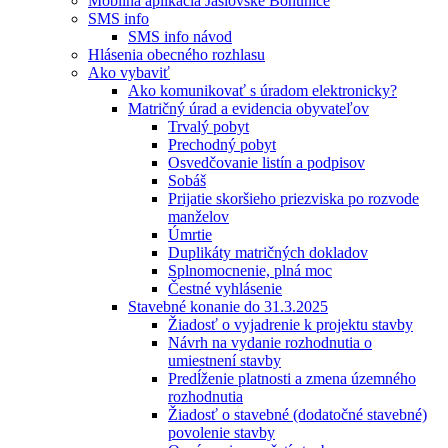
Mobilná aplikácia Jaslovské Bohunice
SMS info
SMS info návod
Hlásenia obecného rozhlasu
Ako vybaviť
Ako komunikovať s úradom elektronicky?
Matričný úrad a evidencia obyvateľov
Trvalý pobyt
Prechodný pobyt
Osvedčovanie listín a podpisov
Sobáš
Prijatie skoršieho priezviska po rozvode
manželov
Úmrtie
Duplikáty matričných dokladov
Splnomocnenie, plná moc
Čestné vyhlásenie
Stavebné konanie do 31.3.2025
Žiadosť o vyjadrenie k projektu stavby
Návrh na vydanie rozhodnutia o
umiestnení stavby
Predĺženie platnosti a zmena územného
rozhodnutia
Žiadosť o stavebné (dodatočné stavebné)
povolenie stavby