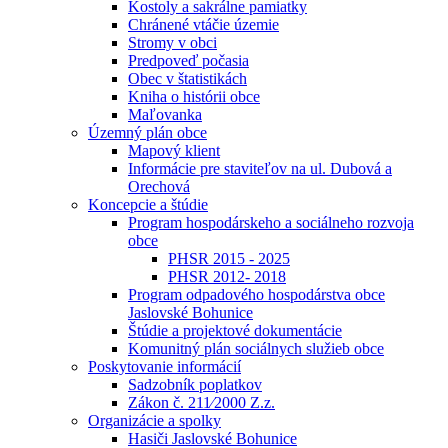
Kostoly a sakrálne pamiatky
Chránené vtáčie územie
Stromy v obci
Predpoveď počasia
Obec v štatistikách
Kniha o histórii obce
Maľovanka
Územný plán obce
Mapový klient
Informácie pre staviteľov na ul. Dubová a
Orechová
Koncepcie a štúdie
Program hospodárskeho a sociálneho rozvoja
obce
PHSR 2015 - 2025
PHSR 2012- 2018
Program odpadového hospodárstva obce
Jaslovské Bohunice
Štúdie a projektové dokumentácie
Komunitný plán sociálnych služieb obce
Poskytovanie informácií
Sadzobník poplatkov
Zákon č. 211⁄2000 Z.z.
Organizácie a spolky
Hasiči Jaslovské Bohunice