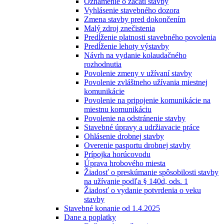
Oznámenie o začatí stavby
Vyhlásenie stavebného dozora
Zmena stavby pred dokončením
Malý zdroj znečistenia
Predĺženie platnosti stavebného povolenia
Predĺženie lehoty výstavby
Návrh na vydanie kolaudačného
rozhodnutia
Povolenie zmeny v užívaní stavby
Povolenie zvláštneho užívania miestnej
komunikácie
Povolenie na pripojenie komunikácie na
miestnu komunikáciu
Povolenie na odstránenie stavby
Stavebné úpravy a udržiavacie práce
Ohlásenie drobnej stavby
Overenie pasportu drobnej stavby
Prípojka horúcovodu
Úprava hrobového miesta
Žiadosť o preskúmanie spôsobilosti stavby
na užívanie podľa § 140d, ods. 1
Žiadosť o vydanie potvrdenia o veku
stavby
Stavebné konanie od 1.4.2025
Dane a poplatky