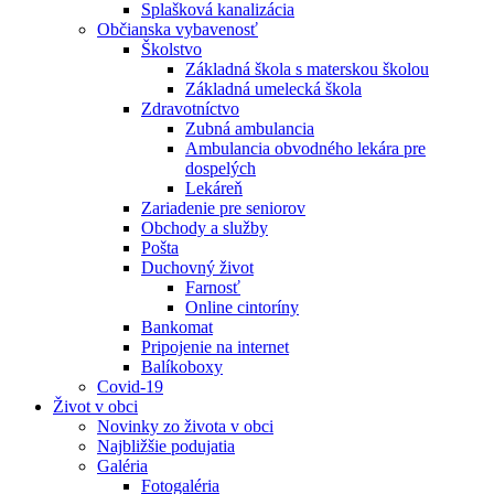
Splašková kanalizácia
Občianska vybavenosť
Školstvo
Základná škola s materskou školou
Základná umelecká škola
Zdravotníctvo
Zubná ambulancia
Ambulancia obvodného lekára pre
dospelých
Lekáreň
Zariadenie pre seniorov
Obchody a služby
Pošta
Duchovný život
Farnosť
Online cintoríny
Bankomat
Pripojenie na internet
Balíkoboxy
Covid-19
Život v obci
Novinky zo života v obci
Najbližšie podujatia
Galéria
Fotogaléria