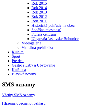
Rok 2015
Rok 2014
Rok 2013
Rok 2012
Rok 2011
Historické pohľady na obec
Sobášna miestnosť
Fitness centrum
Ubytovňa Jaslovské Bohunice
Videogaléria
Virtuálna prehliadka
Kultúra
Šport
Pre deti
Gastro služby a Ubytovanie
Knižnica
Blavské noviny
SMS oznamy
Všetky SMS oznamy
Hlásenia obecného rozhlasu