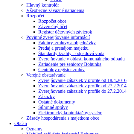
Hlavný kontrolór
Všeobecne záväzné nariadenia
Rozpočet
Rozpočet obce
Záverečný účet
Register účtovných závierok
Povinné zverejňovanie informácií
Faktúry, zmluvy a objednávky
Predaj a prenájom majetku
Štandardy kvality - odpadová voda
Zverejňovanie v oblasti komunálneho odpadu
Zariadenie pre seniorov Bohunka
Centrálny register zmlúv
Verejné obstarávanie
Zverejňovanie zákaziek v profile od 18.4.2016
Zverejňovanie zákaziek v profile od 27.2.2014
Zverejňovanie zákaziek v profile do 27.2.2014
Zákazky
Ostatné dokumenty
Súhrnné správy
Elektronický kontraktačný systém
Zásady hospodárenia s majetkom obce
Občan
Oznamy