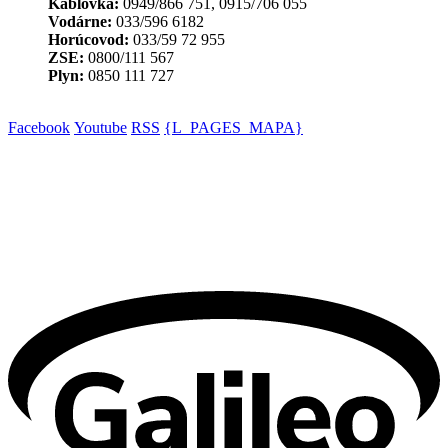
Káblovka:
0949/866 751, 0915/706 055
Vodárne:
033/596 6182
Horúcovod:
033/59 72 955
ZSE:
0800/111 567
Plyn:
0850 111 727
Facebook
Youtube
RSS
{L_PAGES_MAPA}