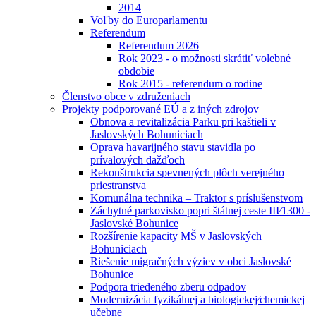
2014
Voľby do Europarlamentu
Referendum
Referendum 2026
Rok 2023 - o možnosti skrátiť volebné
obdobie
Rok 2015 - referendum o rodine
Členstvo obce v združeniach
Projekty podporované EÚ a z iných zdrojov
Obnova a revitalizácia Parku pri kaštieli v
Jaslovských Bohuniciach
Oprava havarijného stavu stavidla po
prívalových dažďoch
Rekonštrukcia spevnených plôch verejného
priestranstva
Komunálna technika – Traktor s príslušenstvom
Záchytné parkovisko popri štátnej ceste III⁄1300 -
Jaslovské Bohunice
Rozšírenie kapacity MŠ v Jaslovských
Bohuniciach
Riešenie migračných výziev v obci Jaslovské
Bohunice
Podpora triedeného zberu odpadov
Modernizácia fyzikálnej a biologickej⁄chemickej
učebne