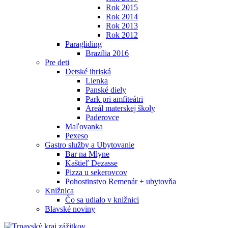
Rok 2015
Rok 2014
Rok 2013
Rok 2012
Paragliding
Brazília 2016
Pre deti
Detské ihriská
Lienka
Panské diely
Park pri amfiteátri
Areál materskej školy
Paderovce
Maľovanka
Pexeso
Gastro služby a Ubytovanie
Bar na Mlyne
Kaštieľ Dezasse
Pizza u sekerovcov
Pohostinstvo Remenár + ubytovňa
Knižnica
Čo sa udialo v knižnici
Blavské noviny