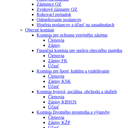
Zápisnice OZ
Zvukové záznamy OZ
Rokovací poriadok
Odmeňovanie poslancov
História poslancov a účasť na zasadnutiach
Obecné komisie
Komisia pre ochranu verejného záujmu
Členovia
Zápisy
Finančná komisia pre správu obecného majetku
Členovia
Zápisy FK
Účasť
Komisia pre šport, kultúru a vzdelávanie
Členovia
Zápisy KSK
Účasť
Komisia bytová, sociálna, obchodu a služieb
Členovia
Zápisy KBSOS
Účasť
Komisia životného prostredia a výstavby
Členovia
Zápisy KŽP
Účasť