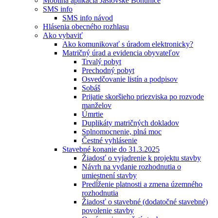
Mobilná aplikácia Jaslovské Bohunice
SMS info
SMS info návod
Hlásenia obecného rozhlasu
Ako vybaviť
Ako komunikovať s úradom elektronicky?
Matričný úrad a evidencia obyvateľov
Trvalý pobyt
Prechodný pobyt
Osvedčovanie listín a podpisov
Sobáš
Prijatie skoršieho priezviska po rozvode
manželov
Úmrtie
Duplikáty matričných dokladov
Splnomocnenie, plná moc
Čestné vyhlásenie
Stavebné konanie do 31.3.2025
Žiadosť o vyjadrenie k projektu stavby
Návrh na vydanie rozhodnutia o
umiestnení stavby
Predĺženie platnosti a zmena územného
rozhodnutia
Žiadosť o stavebné (dodatočné stavebné)
povolenie stavby