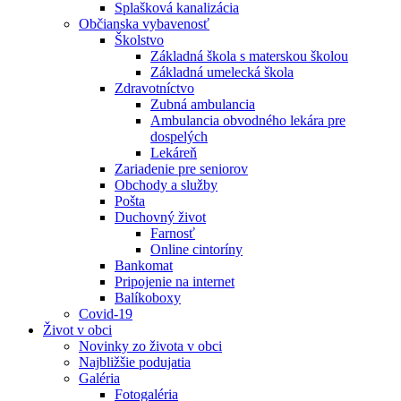
Splašková kanalizácia
Občianska vybavenosť
Školstvo
Základná škola s materskou školou
Základná umelecká škola
Zdravotníctvo
Zubná ambulancia
Ambulancia obvodného lekára pre
dospelých
Lekáreň
Zariadenie pre seniorov
Obchody a služby
Pošta
Duchovný život
Farnosť
Online cintoríny
Bankomat
Pripojenie na internet
Balíkoboxy
Covid-19
Život v obci
Novinky zo života v obci
Najbližšie podujatia
Galéria
Fotogaléria