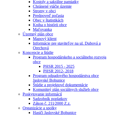
Kostoly a sakrálne pamiatky
Chránené vtáčie územie
Stromy v obci
Predpoveď počasia
Obec v štatistikách
Kniha o histórii obce
Maľovanka
Územný plán obce
Mapový klient
Informácie pre staviteľov na ul. Dubová a
Orechová
Koncepcie a štúdie
Program hospodárskeho a sociálneho rozvoja
obce
PHSR 2015 - 2025
PHSR 2012- 2018
Program odpadového hospodárstva obce
Jaslovské Bohunice
Štúdie a projektové dokumentácie
Komunitný plán sociálnych služieb obce
Poskytovanie informácií
Sadzobník poplatkov
Zákon č. 211⁄2000 Z.z.
Organizácie a spolky
Hasiči Jaslovské Bohunice