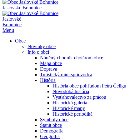
Jaslovské Bohunice
Jaslovské
Bohunice
Menu
Obec
Novinky obce
Info o obci
Náučný chodník chotárom obce
Mapa obce
Doprava
Turistický mini sprievodca
História
História obce pohľadom Petra Čeligu
Novodobá história
Vysťahovalectvo za prácou
Historická galéria
Historické mapy
Historické periodiká
Symboly obce
Štatút obce
Demografia
Geografia