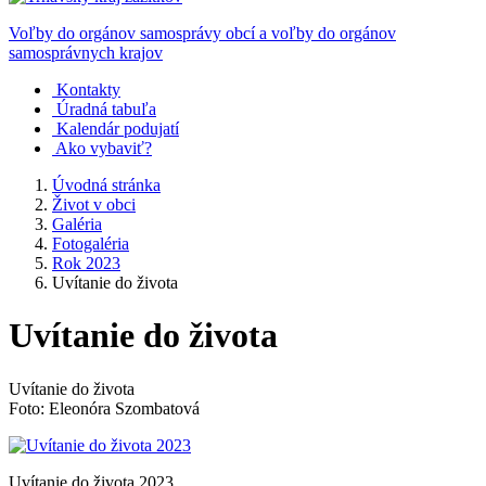
Voľby do orgánov samosprávy obcí a voľby do orgánov
samosprávnych krajov
Kontakty
Úradná tabuľa
Kalendár podujatí
Ako vybaviť?
Úvodná stránka
Život v obci
Galéria
Fotogaléria
Rok 2023
Uvítanie do života
Uvítanie do života
Uvítanie do života
Foto: Eleonóra Szombatová
Uvítanie do života 2023