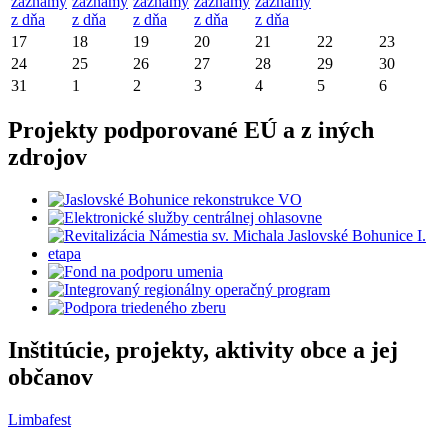
záznamy
záznamy
záznamy
záznamy
záznamy
z dňa
z dňa
z dňa
z dňa
z dňa
17
18
19
20
21
22
23
24
25
26
27
28
29
30
31
1
2
3
4
5
6
Projekty podporované EÚ a z iných
zdrojov
Inštitúcie, projekty, aktivity obce a jej
občanov
Limbafest