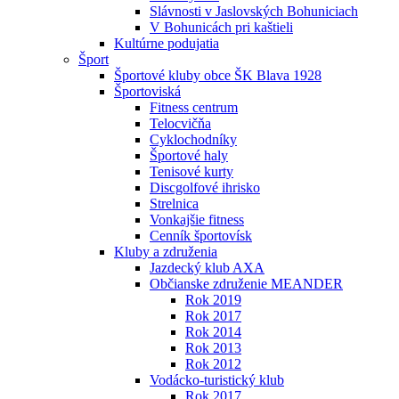
Slávnosti v Jaslovských Bohuniciach
V Bohunicách pri kaštieli
Kultúrne podujatia
Šport
Športové kluby obce ŠK Blava 1928
Športoviská
Fitness centrum
Telocvičňa
Cyklochodníky
Športové haly
Tenisové kurty
Discgolfové ihrisko
Strelnica
Vonkajšie fitness
Cenník športovísk
Kluby a združenia
Jazdecký klub AXA
Občianske združenie MEANDER
Rok 2019
Rok 2017
Rok 2014
Rok 2013
Rok 2012
Vodácko-turistický klub
Rok 2017