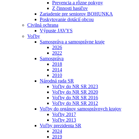
Prevencia a rôzne pokyny
Z činnosti hasičov
Zariadenie pre seniorov BOHUNKA
Poskytovanie dotácií obcou
Civilná ochrana
Výpuste JAVYS
Voľby
Samospráva a samosprávne kraje
2026
2022
Samospráva
2018
2014
2010
Národná rada SR
Voľby do NR SR 2023
Voľby do NR SR 2020
Voľby do NR SR 2016
Voľby do NR SR 2012
Voľby do orgánov samosprávnych krajov
Voľby 2017
Voľby 2013
Voľby prezidenta SR
2024
2019