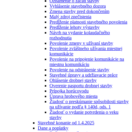
Oznámenie o začatí stavby
Vyhlásenie stavebného dozora
Zmena stavby pred dokončením
Malý zdroj znečistenia
Predĺženie platnosti stavebného povolenia
Predĺženie lehoty výstavby
Návrh na vydanie kolaudačného
rozhodnutia
Povolenie zmeny v užívaní stavby
Povolenie zvláštneho užívania miestnej
komunikácie
Povolenie na pripojenie komunikácie na
miestnu komunikáciu
Povolenie na odstránenie stavby
Stavebné úpravy a udržiavacie práce
Ohlásenie drobnej stavby
Overenie pasportu drobnej stavby
Prípojka horúcovodu
Úprava hrobového miesta
Žiadosť o preskúmanie spôsobilosti stavby
na užívanie podľa § 140d, ods. 1
Žiadosť o vydanie potvrdenia o veku
stavby
Stavebné konanie od 1.4.2025
Dane a poplatky