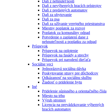
Daň z nehnuteľnosti
Daň z nevýherných hracích prístrojov
Daň z predajných automatov
Daň za ubytovanie
Daň za psa
Daň za užívanie verejného priestranstva
Miestny poplatok za rozvoj
Poplatok za komunálny odpad
Potvrdenie o zaplatení dane z
nehnuteľnosti a poplatku za odpad
Príspevok
Príspevok na oplotenie
Príspevok na fasády a strechy
Príspevok pri narodení dieťaťa
Sociálne veci
Jednorázová sociálna dávka
Poskytovanie stravy pre dôchodcov
Odkázanosť na sociálnu službu
Žiadosť o pridelenie bytu
Iné
Pridelenie súpisného a orientačného čísla
Miesto na trhu
Výrub stromov
Licencia na prevádzkovanie výherných
hracích automatov