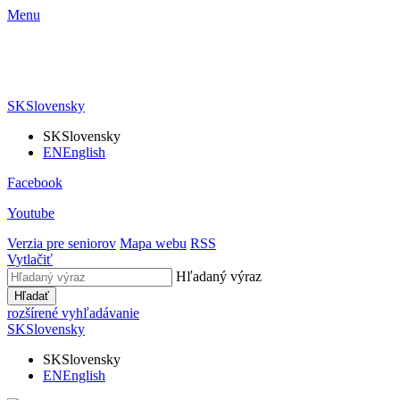
Menu
SK
Slovensky
SK
Slovensky
EN
English
Facebook
Youtube
Verzia pre seniorov
Mapa webu
RSS
Vytlačiť
Hľadaný výraz
Hľadať
rozšírené vyhľadávanie
SK
Slovensky
SK
Slovensky
EN
English