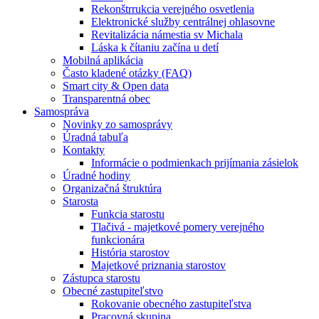
Rekonštrrukcia verejného osvetlenia
Elektronické služby centrálnej ohlasovne
Revitalizácia námestia sv Michala
Láska k čítaniu začína u detí
Mobilná aplikácia
Často kladené otázky (FAQ)
Smart city & Open data
Transparentná obec
Samospráva
Novinky zo samosprávy
Úradná tabuľa
Kontakty
Informácie o podmienkach prijímania zásielok
Úradné hodiny
Organizačná štruktúra
Starosta
Funkcia starostu
Tlačivá - majetkové pomery verejného
funkcionára
História starostov
Majetkové priznania starostov
Zástupca starostu
Obecné zastupiteľstvo
Rokovanie obecného zastupiteľstva
Pracovná skupina