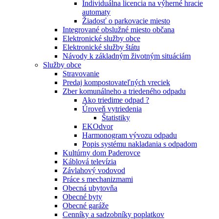
Individuálna licencia na výherné hracie
automaty
Žiadosť o parkovacie miesto
Integrované obslužné miesto občana
Elektronické služby obce
Elektronické služby štátu
Návody k základným životným situáciám
Služby obce
Stravovanie
Predaj kompostovateľných vreciek
Zber komunálneho a triedeného odpadu
Ako triedime odpad ?
Úroveň vytriedenia
Štatistiky
EKOdvor
Harmonogram vývozu odpadu
Popis systému nakladania s odpadom
Kultúrny dom Paderovce
Káblová televízia
Závlahový vodovod
Práce s mechanizmami
Obecná ubytovňa
Obecné byty
Obecné garáže
Cenníky a sadzobníky poplatkov