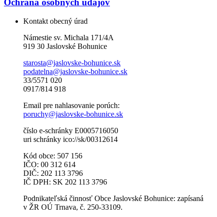
Ochrana osobných údajov
Kontakt obecný úrad
Námestie sv. Michala 171/4A
919 30 Jaslovské Bohunice
starosta@jaslovske-bohunice.sk
podatelna@jaslovske-bohunice.sk
33/5571 020
0917/814 918
Email pre nahlasovanie porúch:
poruchy@jaslovske-bohunice.sk
číslo e-schránky E0005716050
uri schránky ico://sk/00312614
Kód obce: 507 156
IČO: 00 312 614
DIČ: 202 113 3796
IČ DPH: SK 202 113 3796
Podnikateľská činnosť Obce Jaslovské Bohunice: zapísaná
v ŽR OÚ Trnava, č. 250-33109.