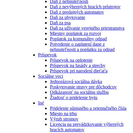
Daň z nehnuteľnosti
Daň z nevýherných hracích prístrojov
Daň z predajných automatov
Daň za ubytovanie
Daň za psa
Daň za užívanie verejného priestranstva
Miestny poplatok za rozvoj
Poplatok za komunálny odpad
Potvrdenie o zaplatení dane z
nehnuteľnosti a poplatku za odpad
Príspevok
Príspevok na oplotenie
Príspevok na fasády a strechy
Príspevok pri narodení dieťaťa
Sociálne veci
Jednorázová sociálna dávka
Poskytovanie stravy pre dôchodcov
Odkázanosť na sociálnu službu
Žiadosť o pridelenie bytu
Iné
Pridelenie súpisného a orientačného čísla
Miesto na trhu
Výrub stromov
Licencia na prevádzkovanie výherných
hracích automatov