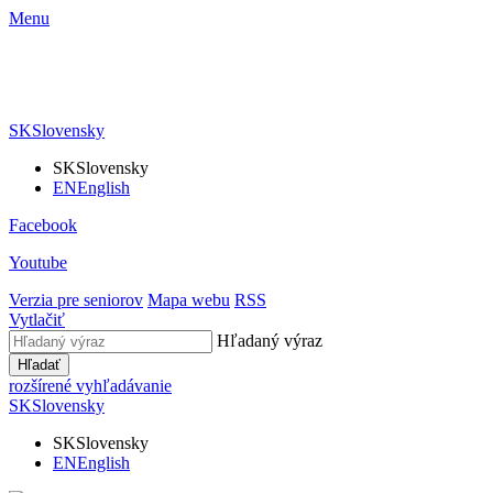
Menu
SK
Slovensky
SK
Slovensky
EN
English
Facebook
Youtube
Verzia pre seniorov
Mapa webu
RSS
Vytlačiť
Hľadaný výraz
Hľadať
rozšírené vyhľadávanie
SK
Slovensky
SK
Slovensky
EN
English