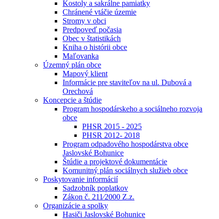
Kostoly a sakrálne pamiatky
Chránené vtáčie územie
Stromy v obci
Predpoveď počasia
Obec v štatistikách
Kniha o histórii obce
Maľovanka
Územný plán obce
Mapový klient
Informácie pre staviteľov na ul. Dubová a
Orechová
Koncepcie a štúdie
Program hospodárskeho a sociálneho rozvoja
obce
PHSR 2015 - 2025
PHSR 2012- 2018
Program odpadového hospodárstva obce
Jaslovské Bohunice
Štúdie a projektové dokumentácie
Komunitný plán sociálnych služieb obce
Poskytovanie informácií
Sadzobník poplatkov
Zákon č. 211⁄2000 Z.z.
Organizácie a spolky
Hasiči Jaslovské Bohunice