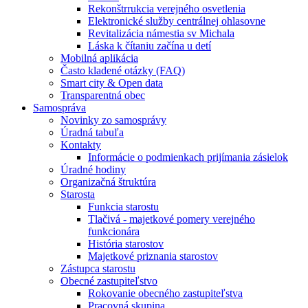
Rekonštrrukcia verejného osvetlenia
Elektronické služby centrálnej ohlasovne
Revitalizácia námestia sv Michala
Láska k čítaniu začína u detí
Mobilná aplikácia
Často kladené otázky (FAQ)
Smart city & Open data
Transparentná obec
Samospráva
Novinky zo samosprávy
Úradná tabuľa
Kontakty
Informácie o podmienkach prijímania zásielok
Úradné hodiny
Organizačná štruktúra
Starosta
Funkcia starostu
Tlačivá - majetkové pomery verejného
funkcionára
História starostov
Majetkové priznania starostov
Zástupca starostu
Obecné zastupiteľstvo
Rokovanie obecného zastupiteľstva
Pracovná skupina