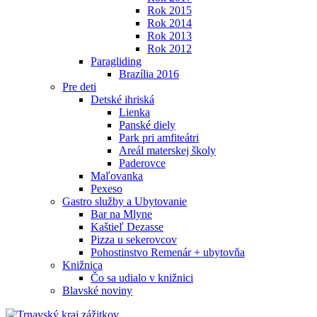
Rok 2015
Rok 2014
Rok 2013
Rok 2012
Paragliding
Brazília 2016
Pre deti
Detské ihriská
Lienka
Panské diely
Park pri amfiteátri
Areál materskej školy
Paderovce
Maľovanka
Pexeso
Gastro služby a Ubytovanie
Bar na Mlyne
Kaštieľ Dezasse
Pizza u sekerovcov
Pohostinstvo Remenár + ubytovňa
Knižnica
Čo sa udialo v knižnici
Blavské noviny