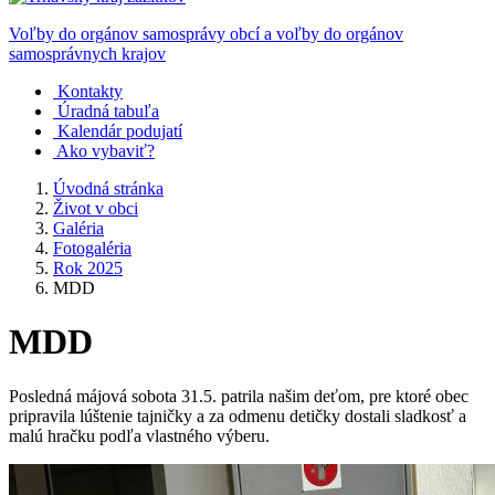
Voľby do orgánov samosprávy obcí a voľby do orgánov
samosprávnych krajov
Kontakty
Úradná tabuľa
Kalendár podujatí
Ako vybaviť?
Úvodná stránka
Život v obci
Galéria
Fotogaléria
Rok 2025
MDD
MDD
Posledná májová sobota 31.5. patrila našim deťom, pre ktoré obec
pripravila lúštenie tajničky a za odmenu detičky dostali sladkosť a
malú hračku podľa vlastného výberu.