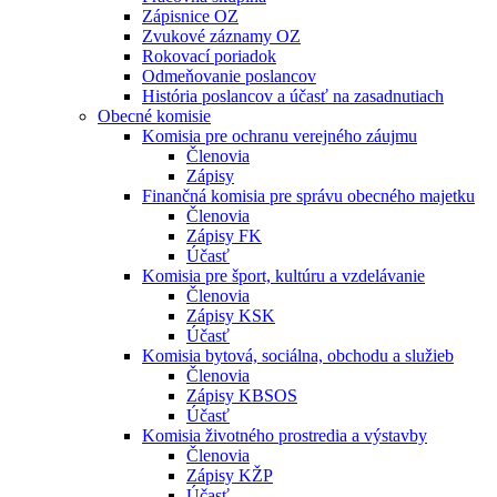
Zápisnice OZ
Zvukové záznamy OZ
Rokovací poriadok
Odmeňovanie poslancov
História poslancov a účasť na zasadnutiach
Obecné komisie
Komisia pre ochranu verejného záujmu
Členovia
Zápisy
Finančná komisia pre správu obecného majetku
Členovia
Zápisy FK
Účasť
Komisia pre šport, kultúru a vzdelávanie
Členovia
Zápisy KSK
Účasť
Komisia bytová, sociálna, obchodu a služieb
Členovia
Zápisy KBSOS
Účasť
Komisia životného prostredia a výstavby
Členovia
Zápisy KŽP
Účasť