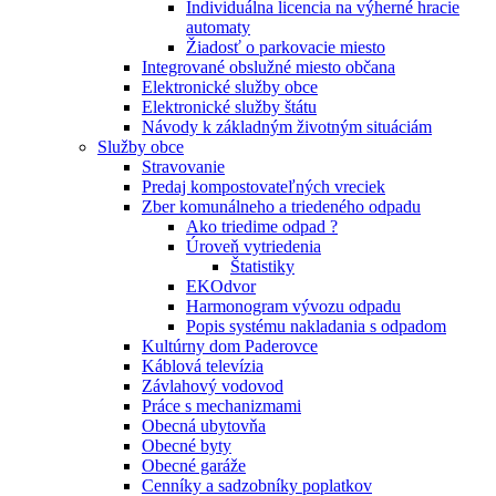
Individuálna licencia na výherné hracie
automaty
Žiadosť o parkovacie miesto
Integrované obslužné miesto občana
Elektronické služby obce
Elektronické služby štátu
Návody k základným životným situáciám
Služby obce
Stravovanie
Predaj kompostovateľných vreciek
Zber komunálneho a triedeného odpadu
Ako triedime odpad ?
Úroveň vytriedenia
Štatistiky
EKOdvor
Harmonogram vývozu odpadu
Popis systému nakladania s odpadom
Kultúrny dom Paderovce
Káblová televízia
Závlahový vodovod
Práce s mechanizmami
Obecná ubytovňa
Obecné byty
Obecné garáže
Cenníky a sadzobníky poplatkov