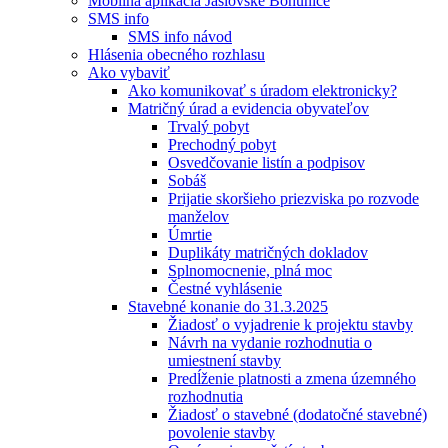
Mobilná aplikácia Jaslovské Bohunice
SMS info
SMS info návod
Hlásenia obecného rozhlasu
Ako vybaviť
Ako komunikovať s úradom elektronicky?
Matričný úrad a evidencia obyvateľov
Trvalý pobyt
Prechodný pobyt
Osvedčovanie listín a podpisov
Sobáš
Prijatie skoršieho priezviska po rozvode
manželov
Úmrtie
Duplikáty matričných dokladov
Splnomocnenie, plná moc
Čestné vyhlásenie
Stavebné konanie do 31.3.2025
Žiadosť o vyjadrenie k projektu stavby
Návrh na vydanie rozhodnutia o
umiestnení stavby
Predĺženie platnosti a zmena územného
rozhodnutia
Žiadosť o stavebné (dodatočné stavebné)
povolenie stavby