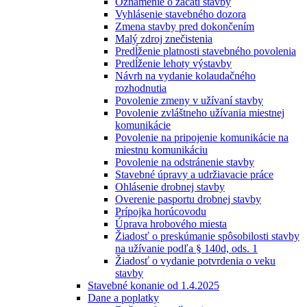
Oznámenie o začatí stavby
Vyhlásenie stavebného dozora
Zmena stavby pred dokončením
Malý zdroj znečistenia
Predĺženie platnosti stavebného povolenia
Predĺženie lehoty výstavby
Návrh na vydanie kolaudačného
rozhodnutia
Povolenie zmeny v užívaní stavby
Povolenie zvláštneho užívania miestnej
komunikácie
Povolenie na pripojenie komunikácie na
miestnu komunikáciu
Povolenie na odstránenie stavby
Stavebné úpravy a udržiavacie práce
Ohlásenie drobnej stavby
Overenie pasportu drobnej stavby
Prípojka horúcovodu
Úprava hrobového miesta
Žiadosť o preskúmanie spôsobilosti stavby
na užívanie podľa § 140d, ods. 1
Žiadosť o vydanie potvrdenia o veku
stavby
Stavebné konanie od 1.4.2025
Dane a poplatky