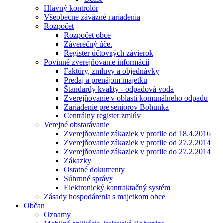
Hlavný kontrolór
Všeobecne záväzné nariadenia
Rozpočet
Rozpočet obce
Záverečný účet
Register účtovných závierok
Povinné zverejňovanie informácií
Faktúry, zmluvy a objednávky
Predaj a prenájom majetku
Štandardy kvality - odpadová voda
Zverejňovanie v oblasti komunálneho odpadu
Zariadenie pre seniorov Bohunka
Centrálny register zmlúv
Verejné obstarávanie
Zverejňovanie zákaziek v profile od 18.4.2016
Zverejňovanie zákaziek v profile od 27.2.2014
Zverejňovanie zákaziek v profile do 27.2.2014
Zákazky
Ostatné dokumenty
Súhrnné správy
Elektronický kontraktačný systém
Zásady hospodárenia s majetkom obce
Občan
Oznamy