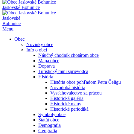
Jaslovské Bohunice
Jaslovské
Bohunice
Menu
Obec
Novinky obce
Info o obci
Náučný chodník chotárom obce
Mapa obce
Doprava
Turistický mini sprievodca
História
História obce pohľadom Petra Čeligu
Novodobá história
Vysťahovalectvo za prácou
Historická galéria
Historické mapy
Historické periodiká
Symboly obce
Štatút obce
Demografia
Geografia