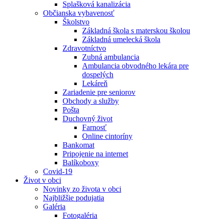
Splašková kanalizácia
Občianska vybavenosť
Školstvo
Základná škola s materskou školou
Základná umelecká škola
Zdravotníctvo
Zubná ambulancia
Ambulancia obvodného lekára pre
dospelých
Lekáreň
Zariadenie pre seniorov
Obchody a služby
Pošta
Duchovný život
Farnosť
Online cintoríny
Bankomat
Pripojenie na internet
Balíkoboxy
Covid-19
Život v obci
Novinky zo života v obci
Najbližšie podujatia
Galéria
Fotogaléria