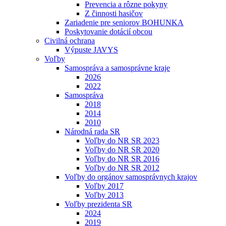
Prevencia a rôzne pokyny
Z činnosti hasičov
Zariadenie pre seniorov BOHUNKA
Poskytovanie dotácií obcou
Civilná ochrana
Výpuste JAVYS
Voľby
Samospráva a samosprávne kraje
2026
2022
Samospráva
2018
2014
2010
Národná rada SR
Voľby do NR SR 2023
Voľby do NR SR 2020
Voľby do NR SR 2016
Voľby do NR SR 2012
Voľby do orgánov samosprávnych krajov
Voľby 2017
Voľby 2013
Voľby prezidenta SR
2024
2019