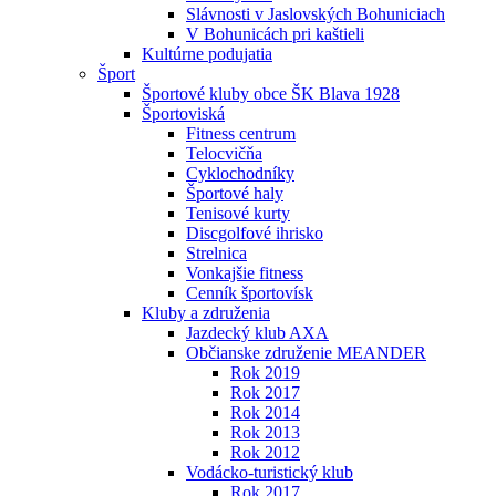
Slávnosti v Jaslovských Bohuniciach
V Bohunicách pri kaštieli
Kultúrne podujatia
Šport
Športové kluby obce ŠK Blava 1928
Športoviská
Fitness centrum
Telocvičňa
Cyklochodníky
Športové haly
Tenisové kurty
Discgolfové ihrisko
Strelnica
Vonkajšie fitness
Cenník športovísk
Kluby a združenia
Jazdecký klub AXA
Občianske združenie MEANDER
Rok 2019
Rok 2017
Rok 2014
Rok 2013
Rok 2012
Vodácko-turistický klub
Rok 2017