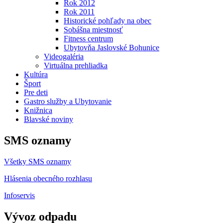
Rok 2012
Rok 2011
Historické pohľady na obec
Sobášna miestnosť
Fitness centrum
Ubytovňa Jaslovské Bohunice
Videogaléria
Virtuálna prehliadka
Kultúra
Šport
Pre deti
Gastro služby a Ubytovanie
Knižnica
Blavské noviny
SMS oznamy
Všetky SMS oznamy
Hlásenia obecného rozhlasu
Infoservis
Vývoz odpadu