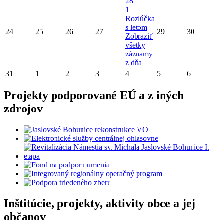
28
1
Rozlúčka
s letom
24
25
26
27
29
30
Zobraziť
všetky
záznamy
z dňa
31
1
2
3
4
5
6
Projekty podporované EÚ a z iných
zdrojov
Inštitúcie, projekty, aktivity obce a jej
občanov