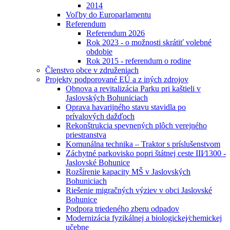
2014
Voľby do Europarlamentu
Referendum
Referendum 2026
Rok 2023 - o možnosti skrátiť volebné
obdobie
Rok 2015 - referendum o rodine
Členstvo obce v združeniach
Projekty podporované EÚ a z iných zdrojov
Obnova a revitalizácia Parku pri kaštieli v
Jaslovských Bohuniciach
Oprava havarijného stavu stavidla po
prívalových dažďoch
Rekonštrukcia spevnených plôch verejného
priestranstva
Komunálna technika – Traktor s príslušenstvom
Záchytné parkovisko popri štátnej ceste III⁄1300 -
Jaslovské Bohunice
Rozšírenie kapacity MŠ v Jaslovských
Bohuniciach
Riešenie migračných výziev v obci Jaslovské
Bohunice
Podpora triedeného zberu odpadov
Modernizácia fyzikálnej a biologickej⁄chemickej
učebne