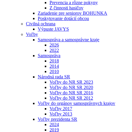
Prevencia a rôzne pokyny
Z činnosti hasičov
Zariadenie pre seniorov BOHUNKA
Poskytovanie dotácií obcou
Civilná ochrana
Výpuste JAVYS
Voľby
Samospráva a samosprávne kraje
2026
2022
Samospráva
2018
2014
2010
Národná rada SR
Voľby do NR SR 2023
Voľby do NR SR 2020
Voľby do NR SR 2016
Voľby do NR SR 2012
Voľby do orgánov samosprávnych krajov
Voľby 2017
Voľby 2013
Voľby prezidenta SR
2024
2019