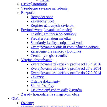
Hlavný kontrolór
Všeobecne záväzné nariadenia
Rozpočet
Rozpočet obce
Záverečný účet
Register účtovných závierok
Povinné zverejňovanie informácií
Faktúry, zmluvy a objednávky
Predaj a prenájom majetku
Štandardy kvality - odpadová voda
Zverejňovanie v oblasti komunálneho odpadu
Zariadenie pre seniorov Bohunka
Centrálny register zmlúv
Verejné obstarávanie
Zverejňovanie zákaziek v profile od 18.4.2016
Zverejňovanie zákaziek v profile od 27.2.2014
Zverejňovanie zákaziek v profile do 27.2.2014
Zákazky
Ostatné dokumenty
Súhrnné správy
Elektronický kontraktačný systém
Zásady hospodárenia s majetkom obce
Občan
Oznamy