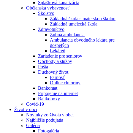
Splašková kanalizácia
Občianska vybavenosť
Školstvo
Základná škola s materskou školou
Základná umelecká škola
Zdravotníctvo
Zubná ambulancia
Ambulancia obvodného lekára pre
dospelých
Lekáreň
Zariadenie pre seniorov
Obchody a služby
Pošta
Duchovný život
Farnosť
Online cintoríny
Bankomat
Pripojenie na internet
Balíkoboxy
Covid-19
Život v obci
Novinky zo života v obci
Najbližšie podujatia
Galéria
Fotogaléria