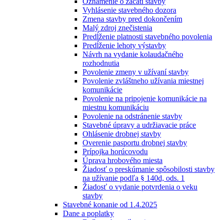
Oznámenie o začatí stavby
Vyhlásenie stavebného dozora
Zmena stavby pred dokončením
Malý zdroj znečistenia
Predĺženie platnosti stavebného povolenia
Predĺženie lehoty výstavby
Návrh na vydanie kolaudačného
rozhodnutia
Povolenie zmeny v užívaní stavby
Povolenie zvláštneho užívania miestnej
komunikácie
Povolenie na pripojenie komunikácie na
miestnu komunikáciu
Povolenie na odstránenie stavby
Stavebné úpravy a udržiavacie práce
Ohlásenie drobnej stavby
Overenie pasportu drobnej stavby
Prípojka horúcovodu
Úprava hrobového miesta
Žiadosť o preskúmanie spôsobilosti stavby
na užívanie podľa § 140d, ods. 1
Žiadosť o vydanie potvrdenia o veku
stavby
Stavebné konanie od 1.4.2025
Dane a poplatky