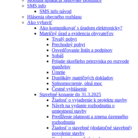
Mobilná aplikácia Jaslovské Bohunice
SMS info
SMS info návod
Hlásenia obecného rozhlasu
Ako vybaviť
Ako komunikovať s úradom elektronicky?
Matričný úrad a evidencia obyvateľov
Trvalý pobyt
Prechodný pobyt
Osvedčovanie listín a podpisov
Sobáš
Prijatie skoršieho priezviska po rozvode
manželov
Úmrtie
Duplikáty matričných dokladov
Splnomocnenie, plná moc
Čestné vyhlásenie
Stavebné konanie do 31.3.2025
Žiadosť o vyjadrenie k projektu stavby
Návrh na vydanie rozhodnutia o
umiestnení stavby
Predĺženie platnosti a zmena územného
rozhodnutia
Žiadosť o stavebné (dodatočné stavebné)
povolenie stavby