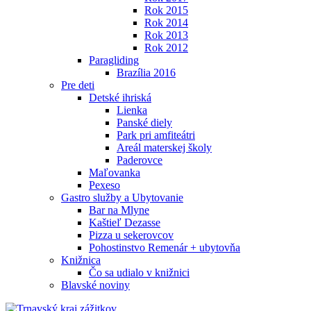
Rok 2015
Rok 2014
Rok 2013
Rok 2012
Paragliding
Brazília 2016
Pre deti
Detské ihriská
Lienka
Panské diely
Park pri amfiteátri
Areál materskej školy
Paderovce
Maľovanka
Pexeso
Gastro služby a Ubytovanie
Bar na Mlyne
Kaštieľ Dezasse
Pizza u sekerovcov
Pohostinstvo Remenár + ubytovňa
Knižnica
Čo sa udialo v knižnici
Blavské noviny