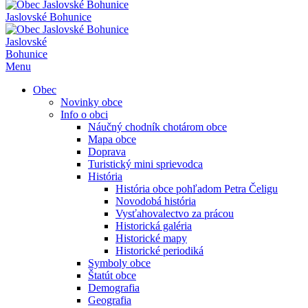
Jaslovské Bohunice
Jaslovské
Bohunice
Menu
Obec
Novinky obce
Info o obci
Náučný chodník chotárom obce
Mapa obce
Doprava
Turistický mini sprievodca
História
História obce pohľadom Petra Čeligu
Novodobá história
Vysťahovalectvo za prácou
Historická galéria
Historické mapy
Historické periodiká
Symboly obce
Štatút obce
Demografia
Geografia