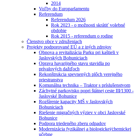
2014
Voľby do Europarlamentu
Referendum
Referendum 2026
Rok 2023 - o možnosti skrátiť volebné
obdobie
Rok 2015 - referendum o rodine
Členstvo obce v združeniach
Projekty podporované EÚ a z iných zdrojov
Obnova a revitalizácia Parku pri kaštieli v
Jaslovských Bohuniciach
Oprava havarijného stavu stavidla po
prívalových dažďoch
Rekonštrukcia spevnených plôch verejného
priestranstva
Komunálna technika – Traktor s príslušenstvom
Záchytné parkovisko popri štátnej ceste III⁄1300 -
Jaslovské Bohunice
Rozšírenie kapacity MŠ v Jaslovských
Bohuniciach
Riešenie migračných výziev v obci Jaslovské
Bohunice
Podpora triedeného zberu odpadov
Modernizácia fyzikálnej a biologickej⁄chemickej
učebne