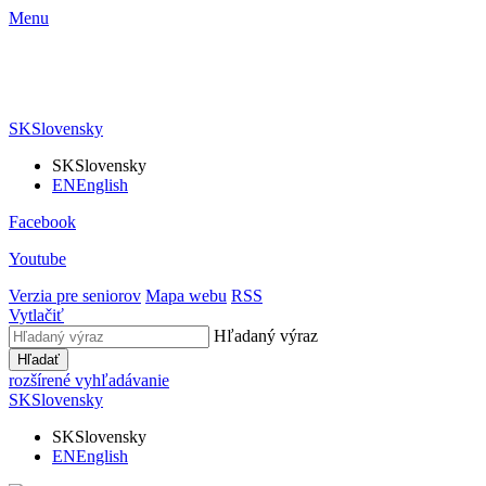
Menu
SK
Slovensky
SK
Slovensky
EN
English
Facebook
Youtube
Verzia pre seniorov
Mapa webu
RSS
Vytlačiť
Hľadaný výraz
Hľadať
rozšírené vyhľadávanie
SK
Slovensky
SK
Slovensky
EN
English