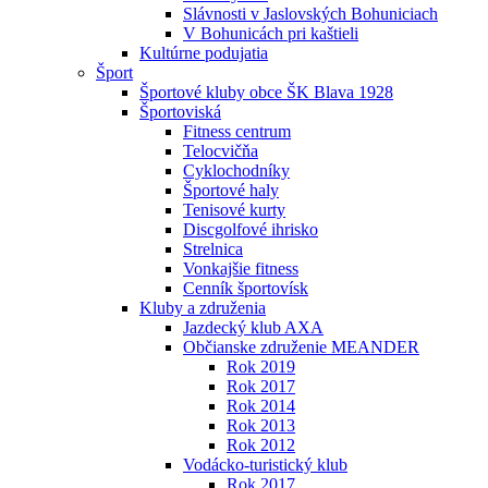
Slávnosti v Jaslovských Bohuniciach
V Bohunicách pri kaštieli
Kultúrne podujatia
Šport
Športové kluby obce ŠK Blava 1928
Športoviská
Fitness centrum
Telocvičňa
Cyklochodníky
Športové haly
Tenisové kurty
Discgolfové ihrisko
Strelnica
Vonkajšie fitness
Cenník športovísk
Kluby a združenia
Jazdecký klub AXA
Občianske združenie MEANDER
Rok 2019
Rok 2017
Rok 2014
Rok 2013
Rok 2012
Vodácko-turistický klub
Rok 2017