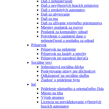
Daň z nehnuteľnosti
Daň z nevýherných hracích prístrojov
Daň z predajných automatov
Daň za ubytovanie
Daň za psa
Daň za užívanie verejného priestranstva
Miestny poplatok za rozvoj
Poplatok za komunálny odpad
Potvrdenie o zaplatení dane z
nehnuteľnosti a poplatku za odpad
Príspevok
Príspevok na oplotenie
Príspevok na fasády a strechy
Príspevok pri narodení dieťaťa
Sociálne veci
Jednorázová sociálna dávka
Poskytovanie stravy pre dôchodcov
Odkázanosť na sociálnu službu
Žiadosť o pridelenie bytu
Iné
Pridelenie súpisného a orientačného čísla
Miesto na trhu
Výrub stromov
Licencia na prevádzkovanie výherných
hracích automatov