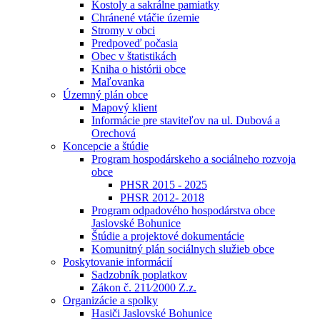
Kostoly a sakrálne pamiatky
Chránené vtáčie územie
Stromy v obci
Predpoveď počasia
Obec v štatistikách
Kniha o histórii obce
Maľovanka
Územný plán obce
Mapový klient
Informácie pre staviteľov na ul. Dubová a
Orechová
Koncepcie a štúdie
Program hospodárskeho a sociálneho rozvoja
obce
PHSR 2015 - 2025
PHSR 2012- 2018
Program odpadového hospodárstva obce
Jaslovské Bohunice
Štúdie a projektové dokumentácie
Komunitný plán sociálnych služieb obce
Poskytovanie informácií
Sadzobník poplatkov
Zákon č. 211⁄2000 Z.z.
Organizácie a spolky
Hasiči Jaslovské Bohunice