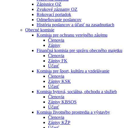
Zápisnice OZ
Zvukové záznamy OZ
Rokovací poriadok
Odmeňovanie poslancov
História poslancov a účasť na zasadnutiach
Obecné komisie
Komisia pre ochranu verejného záujmu
Členovia
Zápisy
Finančná komisia pre správu obecného majetku
Členovia
Zápisy FK
Účasť
Komisia pre šport, kultúru a vzdelávanie
Členovia
Zápisy KSK
Účasť
Komisia bytová, sociálna, obchodu a služieb
Členovia
Zápisy KBSOS
Účasť
Komisia životného prostredia a výstavby
Členovia
Zápisy KŽP
Účasť