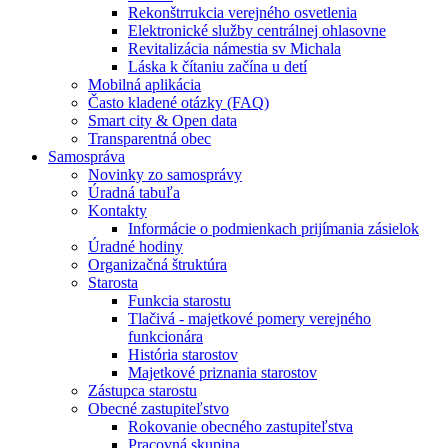
Rekonštrrukcia verejného osvetlenia
Elektronické služby centrálnej ohlasovne
Revitalizácia námestia sv Michala
Láska k čítaniu začína u detí
Mobilná aplikácia
Často kladené otázky (FAQ)
Smart city & Open data
Transparentná obec
Samospráva
Novinky zo samosprávy
Úradná tabuľa
Kontakty
Informácie o podmienkach prijímania zásielok
Úradné hodiny
Organizačná štruktúra
Starosta
Funkcia starostu
Tlačivá - majetkové pomery verejného
funkcionára
História starostov
Majetkové priznania starostov
Zástupca starostu
Obecné zastupiteľstvo
Rokovanie obecného zastupiteľstva
Pracovná skupina