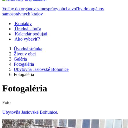
Voľby do orgánov samosprávy obcí a voľby do orgánov
samosprávnych krajov
Kontakty
Úradná tabuľa
Kalendár podujatí
Ako vybaviť?
Úvodná stránka
Život v obci
Galéria
Fotogaléria
Ubytovňa Jaslovské Bohunice
Fotogaléria
Fotogaléria
Foto
Ubytovňa Jaslovské Bohunice
.