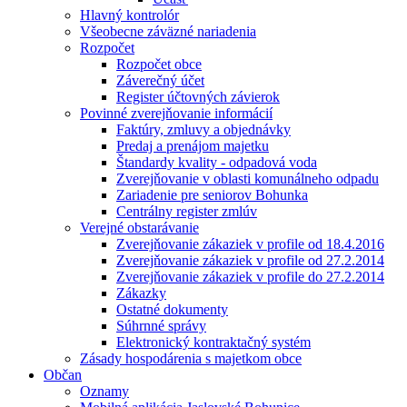
Hlavný kontrolór
Všeobecne záväzné nariadenia
Rozpočet
Rozpočet obce
Záverečný účet
Register účtovných závierok
Povinné zverejňovanie informácií
Faktúry, zmluvy a objednávky
Predaj a prenájom majetku
Štandardy kvality - odpadová voda
Zverejňovanie v oblasti komunálneho odpadu
Zariadenie pre seniorov Bohunka
Centrálny register zmlúv
Verejné obstarávanie
Zverejňovanie zákaziek v profile od 18.4.2016
Zverejňovanie zákaziek v profile od 27.2.2014
Zverejňovanie zákaziek v profile do 27.2.2014
Zákazky
Ostatné dokumenty
Súhrnné správy
Elektronický kontraktačný systém
Zásady hospodárenia s majetkom obce
Občan
Oznamy