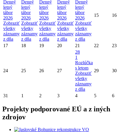
Denný
Denný
Denný
Denný
Denný
letný
letný
letný
letný
letný
tábor
tábor
tábor
tábor
tábor
15
16
2026
2026
2026
2026
2026
Zobraziť
Zobraziť
Zobraziť
Zobraziť
Zobraziť
všetky
všetky
všetky
všetky
všetky
záznamy
záznamy
záznamy
záznamy
záznamy
z dňa
z dňa
z dňa
z dňa
z dňa
17
18
19
20
21
22
23
28
1
Rozlúčka
s letom
24
25
26
27
29
30
Zobraziť
všetky
záznamy
z dňa
31
1
2
3
4
5
6
Projekty podporované EÚ a z iných
zdrojov