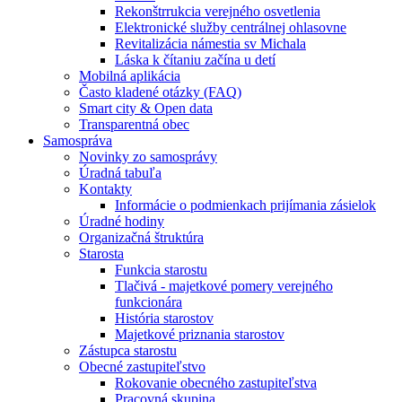
Rekonštrrukcia verejného osvetlenia
Elektronické služby centrálnej ohlasovne
Revitalizácia námestia sv Michala
Láska k čítaniu začína u detí
Mobilná aplikácia
Často kladené otázky (FAQ)
Smart city & Open data
Transparentná obec
Samospráva
Novinky zo samosprávy
Úradná tabuľa
Kontakty
Informácie o podmienkach prijímania zásielok
Úradné hodiny
Organizačná štruktúra
Starosta
Funkcia starostu
Tlačivá - majetkové pomery verejného
funkcionára
História starostov
Majetkové priznania starostov
Zástupca starostu
Obecné zastupiteľstvo
Rokovanie obecného zastupiteľstva
Pracovná skupina