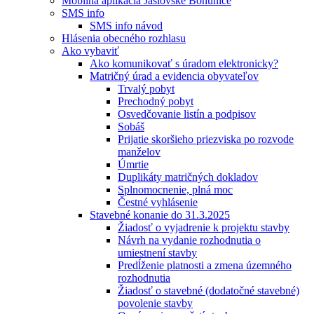
Mobilná aplikácia Jaslovské Bohunice
SMS info
SMS info návod
Hlásenia obecného rozhlasu
Ako vybaviť
Ako komunikovať s úradom elektronicky?
Matričný úrad a evidencia obyvateľov
Trvalý pobyt
Prechodný pobyt
Osvedčovanie listín a podpisov
Sobáš
Prijatie skoršieho priezviska po rozvode
manželov
Úmrtie
Duplikáty matričných dokladov
Splnomocnenie, plná moc
Čestné vyhlásenie
Stavebné konanie do 31.3.2025
Žiadosť o vyjadrenie k projektu stavby
Návrh na vydanie rozhodnutia o
umiestnení stavby
Predĺženie platnosti a zmena územného
rozhodnutia
Žiadosť o stavebné (dodatočné stavebné)
povolenie stavby