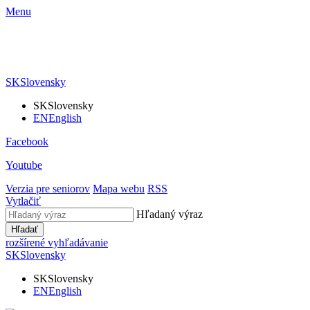
Menu
SK
Slovensky
SK
Slovensky
EN
English
Facebook
Youtube
Verzia pre seniorov
Mapa webu
RSS
Vytlačiť
Hľadaný výraz
Hľadať
rozšírené vyhľadávanie
SK
Slovensky
SK
Slovensky
EN
English