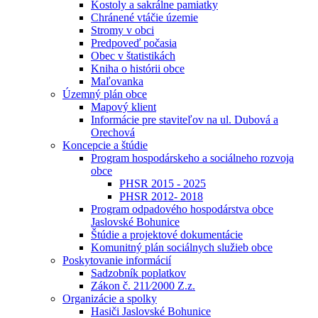
Kostoly a sakrálne pamiatky
Chránené vtáčie územie
Stromy v obci
Predpoveď počasia
Obec v štatistikách
Kniha o histórii obce
Maľovanka
Územný plán obce
Mapový klient
Informácie pre staviteľov na ul. Dubová a
Orechová
Koncepcie a štúdie
Program hospodárskeho a sociálneho rozvoja
obce
PHSR 2015 - 2025
PHSR 2012- 2018
Program odpadového hospodárstva obce
Jaslovské Bohunice
Štúdie a projektové dokumentácie
Komunitný plán sociálnych služieb obce
Poskytovanie informácií
Sadzobník poplatkov
Zákon č. 211⁄2000 Z.z.
Organizácie a spolky
Hasiči Jaslovské Bohunice