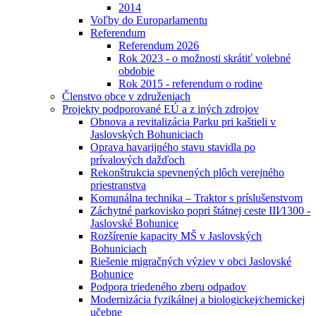
2014
Voľby do Europarlamentu
Referendum
Referendum 2026
Rok 2023 - o možnosti skrátiť volebné
obdobie
Rok 2015 - referendum o rodine
Členstvo obce v združeniach
Projekty podporované EÚ a z iných zdrojov
Obnova a revitalizácia Parku pri kaštieli v
Jaslovských Bohuniciach
Oprava havarijného stavu stavidla po
prívalových dažďoch
Rekonštrukcia spevnených plôch verejného
priestranstva
Komunálna technika – Traktor s príslušenstvom
Záchytné parkovisko popri štátnej ceste III⁄1300 -
Jaslovské Bohunice
Rozšírenie kapacity MŠ v Jaslovských
Bohuniciach
Riešenie migračných výziev v obci Jaslovské
Bohunice
Podpora triedeného zberu odpadov
Modernizácia fyzikálnej a biologickej⁄chemickej
učebne