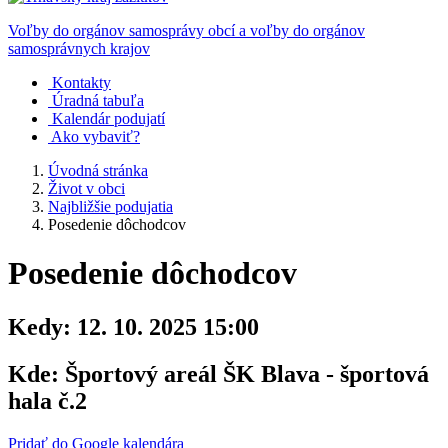
Voľby do orgánov samosprávy obcí a voľby do orgánov
samosprávnych krajov
Kontakty
Úradná tabuľa
Kalendár podujatí
Ako vybaviť?
Úvodná stránka
Život v obci
Najbližšie podujatia
Posedenie dôchodcov
Posedenie dôchodcov
Kedy:
12. 10. 2025 15:00
Kde:
Športový areál ŠK Blava - športová
hala č.2
Pridať do Google kalendára