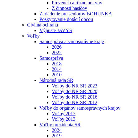
Prevencia a rôzne pokyny
Z činnosti hasičov
Zariadenie pre seniorov BOHUNKA
Poskytovanie dotácií obcou
Civilná ochrana
Výpuste JAVYS
Voľby
Samospráva a samosprávne kraje
2026
2022
Samospráva
2018
2014
2010
Národná rada SR
Voľby do NR SR 2023
Voľby do NR SR 2020
Voľby do NR SR 2016
Voľby do NR SR 2012
Voľby do orgánov samosprávnych krajov
Voľby 2017
Voľby 2013
Voľby prezidenta SR
2024
2019