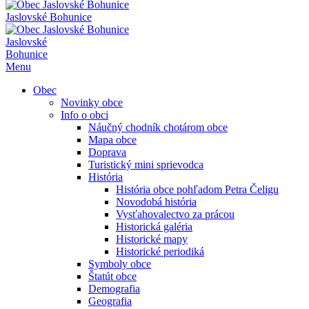
Jaslovské Bohunice
Jaslovské
Bohunice
Menu
Obec
Novinky obce
Info o obci
Náučný chodník chotárom obce
Mapa obce
Doprava
Turistický mini sprievodca
História
História obce pohľadom Petra Čeligu
Novodobá história
Vysťahovalectvo za prácou
Historická galéria
Historické mapy
Historické periodiká
Symboly obce
Štatút obce
Demografia
Geografia