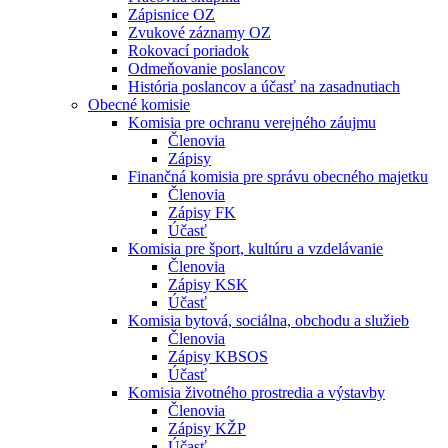
Zápisnice OZ
Zvukové záznamy OZ
Rokovací poriadok
Odmeňovanie poslancov
História poslancov a účasť na zasadnutiach
Obecné komisie
Komisia pre ochranu verejného záujmu
Členovia
Zápisy
Finančná komisia pre správu obecného majetku
Členovia
Zápisy FK
Účasť
Komisia pre šport, kultúru a vzdelávanie
Členovia
Zápisy KSK
Účasť
Komisia bytová, sociálna, obchodu a služieb
Členovia
Zápisy KBSOS
Účasť
Komisia životného prostredia a výstavby
Členovia
Zápisy KŽP
Účasť