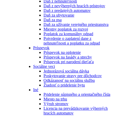
Daň z nehnuteľnosti
Daň z nevýherných hracích prístrojov
Daň z predajných automatov
Daň za ubytovanie
Daň za psa
Daň za užívanie verejného priestranstva
Miestny poplatok za rozvoj
Poplatok za komunálny odpad
Potvrdenie o zaplatení dane z
nehnuteľnosti a poplatku za odpad
Príspevok
Príspevok na oplotenie
Príspevok na fasády a strechy
Príspevok pri narodení dieťaťa
Sociálne veci
Jednorázová sociálna dávka
Poskytovanie stravy pre dôchodcov
Odkázanosť na sociálnu službu
Žiadosť o pridelenie bytu
Iné
Pridelenie súpisného a orientačného čísla
Miesto na trhu
Výrub stromov
Licencia na prevádzkovanie výherných
hracích automatov