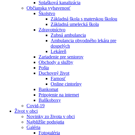
Splašková kanalizácia
Občianska vybavenosť
Školstvo
Základná škola s materskou školou
Základná umelecká škola
Zdravotníctvo
Zubná ambulancia
Ambulancia obvodného lekára pre
dospelých
Lekáreň
Zariadenie pre seniorov
Obchody a služby
Pošta
Duchovný život
Farnosť
Online cintoríny
Bankomat
Pripojenie na internet
Balíkoboxy
Covid-19
Život v obci
Novinky zo života v obci
Najbližšie podujatia
Galéria
Fotogaléria