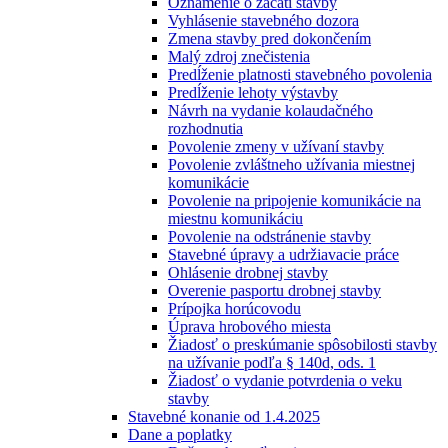
Oznámenie o začatí stavby
Vyhlásenie stavebného dozora
Zmena stavby pred dokončením
Malý zdroj znečistenia
Predĺženie platnosti stavebného povolenia
Predĺženie lehoty výstavby
Návrh na vydanie kolaudačného
rozhodnutia
Povolenie zmeny v užívaní stavby
Povolenie zvláštneho užívania miestnej
komunikácie
Povolenie na pripojenie komunikácie na
miestnu komunikáciu
Povolenie na odstránenie stavby
Stavebné úpravy a udržiavacie práce
Ohlásenie drobnej stavby
Overenie pasportu drobnej stavby
Prípojka horúcovodu
Úprava hrobového miesta
Žiadosť o preskúmanie spôsobilosti stavby
na užívanie podľa § 140d, ods. 1
Žiadosť o vydanie potvrdenia o veku
stavby
Stavebné konanie od 1.4.2025
Dane a poplatky