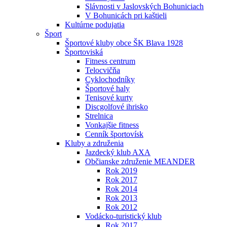
Slávnosti v Jaslovských Bohuniciach
V Bohunicách pri kaštieli
Kultúrne podujatia
Šport
Športové kluby obce ŠK Blava 1928
Športoviská
Fitness centrum
Telocvičňa
Cyklochodníky
Športové haly
Tenisové kurty
Discgolfové ihrisko
Strelnica
Vonkajšie fitness
Cenník športovísk
Kluby a združenia
Jazdecký klub AXA
Občianske združenie MEANDER
Rok 2019
Rok 2017
Rok 2014
Rok 2013
Rok 2012
Vodácko-turistický klub
Rok 2017