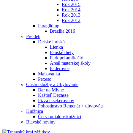
Rok 2015
Rok 2014
Rok 2013
Rok 2012
Paragliding
Brazília 2016
Pre deti
Detské ihriská
Lienka
Panské diely
Park pri amfiteátri
Areál materskej školy
Paderovce
Maľovanka
Pexeso
Gastro služby a Ubytovanie
Bar na Mlyne
Kaštieľ Dezasse
Pizza u sekerovcov
Pohostinstvo Remenár + ubytovňa
Knižnica
Čo sa udialo v knižnici
Blavské noviny