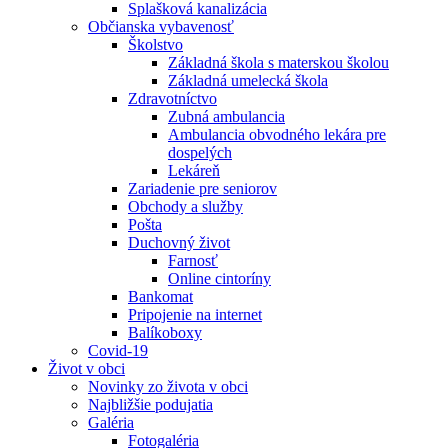
Splašková kanalizácia
Občianska vybavenosť
Školstvo
Základná škola s materskou školou
Základná umelecká škola
Zdravotníctvo
Zubná ambulancia
Ambulancia obvodného lekára pre
dospelých
Lekáreň
Zariadenie pre seniorov
Obchody a služby
Pošta
Duchovný život
Farnosť
Online cintoríny
Bankomat
Pripojenie na internet
Balíkoboxy
Covid-19
Život v obci
Novinky zo života v obci
Najbližšie podujatia
Galéria
Fotogaléria