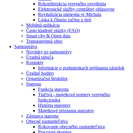
Rekonštrrukcia verejného osvetlenia
Elektronické služby centrálnej ohlasovne
Revitalizácia námestia sv Michala
Láska k čítaniu začína u detí
Mobilná aplikácia
Často kladené otázky (FAQ)
Smart city & Open data
Transparentná obec
Samospráva
Novinky zo samosprávy
Úradná tabuľa
Kontakty
Informácie o podmienkach prijímania zásielok
Úradné hodiny
Organizačná štruktúra
Starosta
Funkcia starostu
Tlačivá - majetkové pomery verejného
funkcionára
História starostov
Majetkové priznania starostov
Zástupca starostu
Obecné zastupiteľstvo
Rokovanie obecného zastupiteľstva
Pracovná skupina