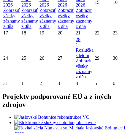
15
16
2026
2026
2026
2026
2026
Zobraziť
Zobraziť
Zobraziť
Zobraziť
Zobraziť
všetky
všetky
všetky
všetky
všetky
záznamy
záznamy
záznamy
záznamy
záznamy
z dňa
z dňa
z dňa
z dňa
z dňa
17
18
19
20
21
22
23
28
1
Rozlúčka
s letom
24
25
26
27
29
30
Zobraziť
všetky
záznamy
z dňa
31
1
2
3
4
5
6
Projekty podporované EÚ a z iných
zdrojov