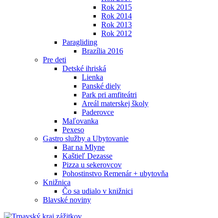
Rok 2015
Rok 2014
Rok 2013
Rok 2012
Paragliding
Brazília 2016
Pre deti
Detské ihriská
Lienka
Panské diely
Park pri amfiteátri
Areál materskej školy
Paderovce
Maľovanka
Pexeso
Gastro služby a Ubytovanie
Bar na Mlyne
Kaštieľ Dezasse
Pizza u sekerovcov
Pohostinstvo Remenár + ubytovňa
Knižnica
Čo sa udialo v knižnici
Blavské noviny