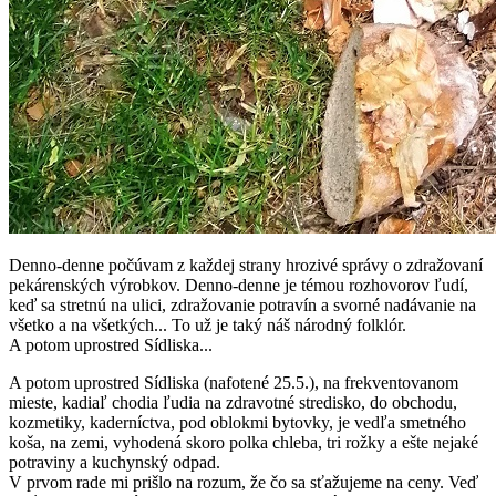
Denno-denne počúvam z každej strany hrozivé správy o zdražovaní
pekárenských výrobkov. Denno-denne je témou rozhovorov ľudí,
keď sa stretnú na ulici, zdražovanie potravín a svorné nadávanie na
všetko a na všetkých... To už je taký náš národný folklór.
A potom uprostred Sídliska...
A potom uprostred Sídliska (nafotené 25.5.), na frekventovanom
mieste, kadiaľ chodia ľudia na zdravotné stredisko, do obchodu,
kozmetiky, kaderníctva, pod oblokmi bytovky, je vedľa smetného
koša, na zemi, vyhodená skoro polka chleba, tri rožky a ešte nejaké
potraviny a kuchynský odpad.
V prvom rade mi prišlo na rozum, že čo sa sťažujeme na ceny. Veď