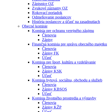
Zápisnice OZ
Zvukové záznamy OZ
Rokovací poriadok
Odmeňovanie poslancov
História poslancov a účasť na zasadnutiach
Obecné komisie
Komisia pre ochranu verejného záujmu
Členovia
Zápisy
Finančná komisia pre správu obecného majetku
Členovia
Zápisy FK
Účasť
Komisia pre šport, kultúru a vzdelávanie
Členovia
Zápisy KSK
Účasť
Komisia bytová, sociálna, obchodu a služieb
Členovia
Zápisy KBSOS
Účasť
Komisia životného prostredia a výstavby
Členovia
Zápisy KŽP
Účasť