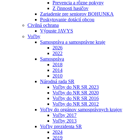
Prevencia a rôzne pokyny
Z činnosti hasičov
Zariadenie pre seniorov BOHUNKA
Poskytovanie dotácií obcou
Civilná ochrana
Výpuste JAVYS
Voľby
Samospráva a samosprávne kraje
2026
2022
Samospráva
2018
2014
2010
Národná rada SR
Voľby do NR SR 2023
Voľby do NR SR 2020
Voľby do NR SR 2016
Voľby do NR SR 2012
Voľby do orgánov samosprávnych krajov
Voľby 2017
Voľby 2013
Voľby prezidenta SR
2024
2019