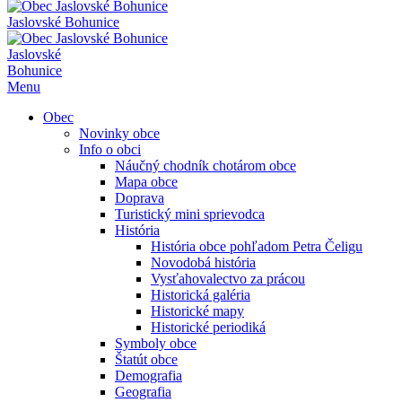
Jaslovské Bohunice
Jaslovské
Bohunice
Menu
Obec
Novinky obce
Info o obci
Náučný chodník chotárom obce
Mapa obce
Doprava
Turistický mini sprievodca
História
História obce pohľadom Petra Čeligu
Novodobá história
Vysťahovalectvo za prácou
Historická galéria
Historické mapy
Historické periodiká
Symboly obce
Štatút obce
Demografia
Geografia