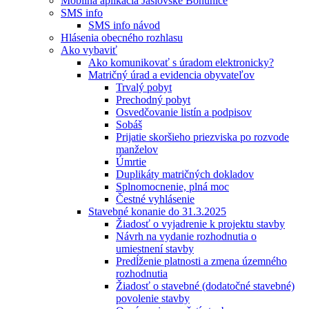
Mobilná aplikácia Jaslovské Bohunice
SMS info
SMS info návod
Hlásenia obecného rozhlasu
Ako vybaviť
Ako komunikovať s úradom elektronicky?
Matričný úrad a evidencia obyvateľov
Trvalý pobyt
Prechodný pobyt
Osvedčovanie listín a podpisov
Sobáš
Prijatie skoršieho priezviska po rozvode
manželov
Úmrtie
Duplikáty matričných dokladov
Splnomocnenie, plná moc
Čestné vyhlásenie
Stavebné konanie do 31.3.2025
Žiadosť o vyjadrenie k projektu stavby
Návrh na vydanie rozhodnutia o
umiestnení stavby
Predĺženie platnosti a zmena územného
rozhodnutia
Žiadosť o stavebné (dodatočné stavebné)
povolenie stavby