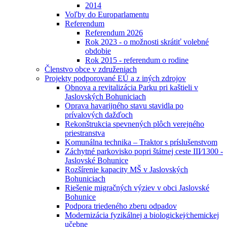
2014
Voľby do Europarlamentu
Referendum
Referendum 2026
Rok 2023 - o možnosti skrátiť volebné
obdobie
Rok 2015 - referendum o rodine
Členstvo obce v združeniach
Projekty podporované EÚ a z iných zdrojov
Obnova a revitalizácia Parku pri kaštieli v
Jaslovských Bohuniciach
Oprava havarijného stavu stavidla po
prívalových dažďoch
Rekonštrukcia spevnených plôch verejného
priestranstva
Komunálna technika – Traktor s príslušenstvom
Záchytné parkovisko popri štátnej ceste III⁄1300 -
Jaslovské Bohunice
Rozšírenie kapacity MŠ v Jaslovských
Bohuniciach
Riešenie migračných výziev v obci Jaslovské
Bohunice
Podpora triedeného zberu odpadov
Modernizácia fyzikálnej a biologickej⁄chemickej
učebne