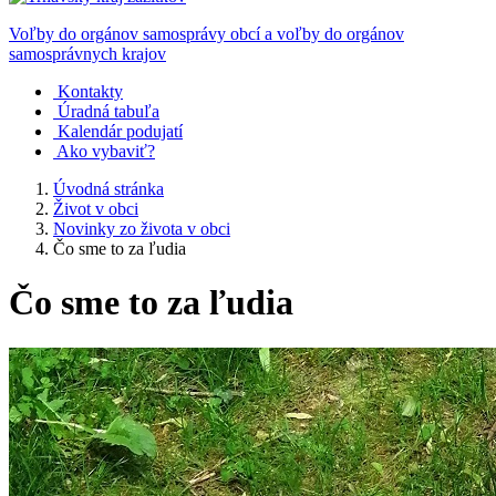
Voľby do orgánov samosprávy obcí a voľby do orgánov
samosprávnych krajov
Kontakty
Úradná tabuľa
Kalendár podujatí
Ako vybaviť?
Úvodná stránka
Život v obci
Novinky zo života v obci
Čo sme to za ľudia
Čo sme to za ľudia