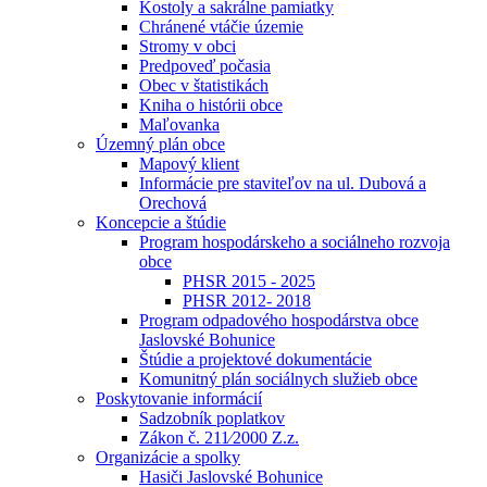
Kostoly a sakrálne pamiatky
Chránené vtáčie územie
Stromy v obci
Predpoveď počasia
Obec v štatistikách
Kniha o histórii obce
Maľovanka
Územný plán obce
Mapový klient
Informácie pre staviteľov na ul. Dubová a
Orechová
Koncepcie a štúdie
Program hospodárskeho a sociálneho rozvoja
obce
PHSR 2015 - 2025
PHSR 2012- 2018
Program odpadového hospodárstva obce
Jaslovské Bohunice
Štúdie a projektové dokumentácie
Komunitný plán sociálnych služieb obce
Poskytovanie informácií
Sadzobník poplatkov
Zákon č. 211⁄2000 Z.z.
Organizácie a spolky
Hasiči Jaslovské Bohunice