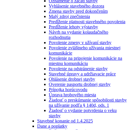
Oznámenie o začatí stavby
Vyhlásenie stavebného dozora
Zmena stavby pred dokončením
Malý zdroj znečistenia
Predĺženie platnosti stavebného povolenia
Predĺženie lehoty výstavby
Návrh na vydanie kolaudačného
rozhodnutia
Povolenie zmeny v užívaní stavby
Povolenie zvláštneho užívania miestnej
komunikácie
Povolenie na pripojenie komunikácie na
miestnu komunikáciu
Povolenie na odstránenie stavby
Stavebné úpravy a udržiavacie práce
Ohlásenie drobnej stavby
Overenie pasportu drobnej stavby
Prípojka horúcovodu
Úprava hrobového miesta
Žiadosť o preskúmanie spôsobilosti stavby
na užívanie podľa § 140d, ods. 1
Žiadosť o vydanie potvrdenia o veku
stavby
Stavebné konanie od 1.4.2025
Dane a poplatky