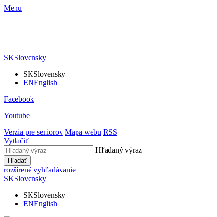
Menu
SK
Slovensky
SK
Slovensky
EN
English
Facebook
Youtube
Verzia pre seniorov
Mapa webu
RSS
Vytlačiť
Hľadaný výraz
Hľadať
rozšírené vyhľadávanie
SK
Slovensky
SK
Slovensky
EN
English