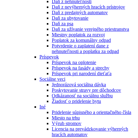
Daň z nehnuteľnosti
Daň z nevýherných hracích prístrojov
Daň z predajných automatov
Daň za ubytovanie
Daň za psa
Daň za užívanie verejného priestranstva
Miestny poplatok za rozvoj
Poplatok za komunálny odpad
Potvrdenie o zaplatení dane z
nehnuteľnosti a poplatku za odpad
Príspevok
Príspevok na oplotenie
Príspevok na fasády a strechy
Príspevok pri narodení dieťaťa
Sociálne veci
Jednorázová sociálna dávka
Poskytovanie stravy pre dôchodcov
Odkázanosť na sociálnu službu
Žiadosť o pridelenie bytu
Iné
Pridelenie súpisného a orientačného čísla
Miesto na trhu
Výrub stromov
Licencia na prevádzkovanie výherných
hracích automatov