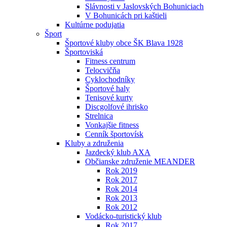
Slávnosti v Jaslovských Bohuniciach
V Bohunicách pri kaštieli
Kultúrne podujatia
Šport
Športové kluby obce ŠK Blava 1928
Športoviská
Fitness centrum
Telocvičňa
Cyklochodníky
Športové haly
Tenisové kurty
Discgolfové ihrisko
Strelnica
Vonkajšie fitness
Cenník športovísk
Kluby a združenia
Jazdecký klub AXA
Občianske združenie MEANDER
Rok 2019
Rok 2017
Rok 2014
Rok 2013
Rok 2012
Vodácko-turistický klub
Rok 2017