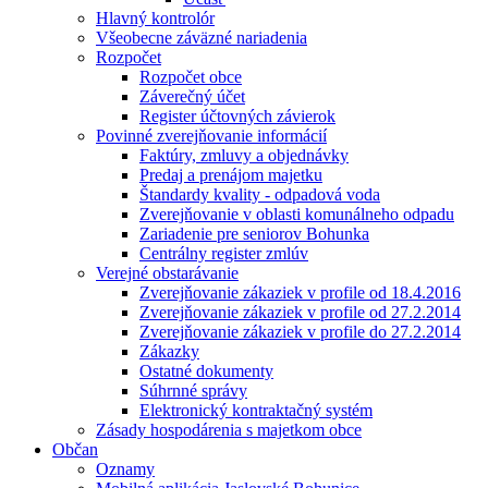
Hlavný kontrolór
Všeobecne záväzné nariadenia
Rozpočet
Rozpočet obce
Záverečný účet
Register účtovných závierok
Povinné zverejňovanie informácií
Faktúry, zmluvy a objednávky
Predaj a prenájom majetku
Štandardy kvality - odpadová voda
Zverejňovanie v oblasti komunálneho odpadu
Zariadenie pre seniorov Bohunka
Centrálny register zmlúv
Verejné obstarávanie
Zverejňovanie zákaziek v profile od 18.4.2016
Zverejňovanie zákaziek v profile od 27.2.2014
Zverejňovanie zákaziek v profile do 27.2.2014
Zákazky
Ostatné dokumenty
Súhrnné správy
Elektronický kontraktačný systém
Zásady hospodárenia s majetkom obce
Občan
Oznamy