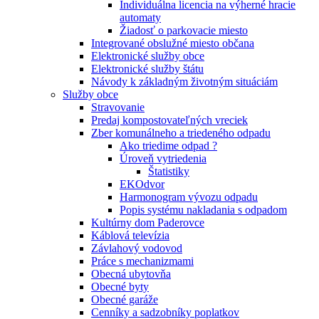
Individuálna licencia na výherné hracie
automaty
Žiadosť o parkovacie miesto
Integrované obslužné miesto občana
Elektronické služby obce
Elektronické služby štátu
Návody k základným životným situáciám
Služby obce
Stravovanie
Predaj kompostovateľných vreciek
Zber komunálneho a triedeného odpadu
Ako triedime odpad ?
Úroveň vytriedenia
Štatistiky
EKOdvor
Harmonogram vývozu odpadu
Popis systému nakladania s odpadom
Kultúrny dom Paderovce
Káblová televízia
Závlahový vodovod
Práce s mechanizmami
Obecná ubytovňa
Obecné byty
Obecné garáže
Cenníky a sadzobníky poplatkov