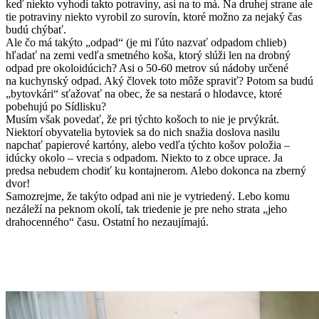
keď niekto vyhodí takto potraviny, asi na to má. Na druhej strane ale
tie potraviny niekto vyrobil zo surovín, ktoré možno za nejaký čas
budú chýbať.
Ale čo má takýto „odpad“ (je mi ľúto nazvať odpadom chlieb)
hľadať na zemi vedľa smetného koša, ktorý slúži len na drobný
odpad pre okoloidúcich? Asi o 50-60 metrov sú nádoby určené
na kuchynský odpad. Aký človek toto môže spraviť? Potom sa budú
„bytovkári“ sťažovať na obec, že sa nestará o hlodavce, ktoré
pobehujú po Sídlisku?
Musím však povedať, že pri týchto košoch to nie je prvýkrát.
Niektorí obyvatelia bytoviek sa do nich snažia doslova nasilu
napchať papierové kartóny, alebo vedľa týchto košov položia –
idúcky okolo – vrecia s odpadom. Niekto to z obce uprace. Ja
predsa nebudem chodiť ku kontajnerom. Alebo dokonca na zberný
dvor!
Samozrejme, že takýto odpad ani nie je vytriedený. Lebo komu
nezáleží na peknom okolí, tak triedenie je pre neho strata „jeho
drahocenného“ času. Ostatní ho nezaujímajú.