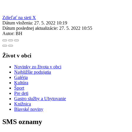
Zdieľať na sieti X
Dátum vloženia:
27. 5. 2022 10:19
Dátum poslednej aktualizácie:
27. 5. 2022 10:55
Autor:
BH
Život v obci
Novinky zo života v obci
Najbližšie podujatia
Galéria
Kultúra
Šport
Pre deti
Gastro služby a Ubytovanie
Knižnica
Blavské noviny
SMS oznamy