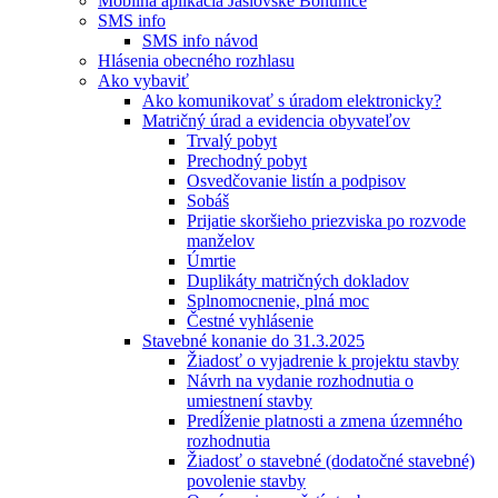
Mobilná aplikácia Jaslovské Bohunice
SMS info
SMS info návod
Hlásenia obecného rozhlasu
Ako vybaviť
Ako komunikovať s úradom elektronicky?
Matričný úrad a evidencia obyvateľov
Trvalý pobyt
Prechodný pobyt
Osvedčovanie listín a podpisov
Sobáš
Prijatie skoršieho priezviska po rozvode
manželov
Úmrtie
Duplikáty matričných dokladov
Splnomocnenie, plná moc
Čestné vyhlásenie
Stavebné konanie do 31.3.2025
Žiadosť o vyjadrenie k projektu stavby
Návrh na vydanie rozhodnutia o
umiestnení stavby
Predĺženie platnosti a zmena územného
rozhodnutia
Žiadosť o stavebné (dodatočné stavebné)
povolenie stavby