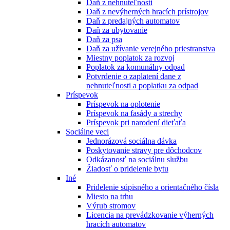
Daň z nehnuteľnosti
Daň z nevýherných hracích prístrojov
Daň z predajných automatov
Daň za ubytovanie
Daň za psa
Daň za užívanie verejného priestranstva
Miestny poplatok za rozvoj
Poplatok za komunálny odpad
Potvrdenie o zaplatení dane z
nehnuteľnosti a poplatku za odpad
Príspevok
Príspevok na oplotenie
Príspevok na fasády a strechy
Príspevok pri narodení dieťaťa
Sociálne veci
Jednorázová sociálna dávka
Poskytovanie stravy pre dôchodcov
Odkázanosť na sociálnu službu
Žiadosť o pridelenie bytu
Iné
Pridelenie súpisného a orientačného čísla
Miesto na trhu
Výrub stromov
Licencia na prevádzkovanie výherných
hracích automatov