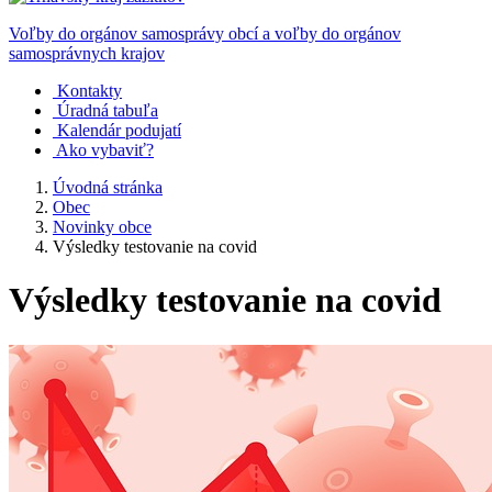
Voľby do orgánov samosprávy obcí a voľby do orgánov
samosprávnych krajov
Kontakty
Úradná tabuľa
Kalendár podujatí
Ako vybaviť?
Úvodná stránka
Obec
Novinky obce
Výsledky testovanie na covid
Výsledky testovanie na covid