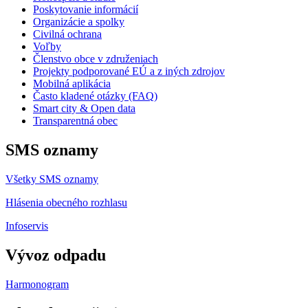
Poskytovanie informácií
Organizácie a spolky
Civilná ochrana
Voľby
Členstvo obce v združeniach
Projekty podporované EÚ a z iných zdrojov
Mobilná aplikácia
Často kladené otázky (FAQ)
Smart city & Open data
Transparentná obec
SMS oznamy
Všetky SMS oznamy
Hlásenia obecného rozhlasu
Infoservis
Vývoz odpadu
Harmonogram