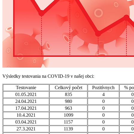
Výsledky testovania na COVID-19 v našej obci:
Testovanie
Celkový počet
Pozitívnych
% poz
01.05.2021
835
4
0
24.04.2021
980
0
0
17.04.2021
963
0
0
10.4.2021
1099
0
0
03.04.2021
1157
0
0
27.3.2021
1139
0
0