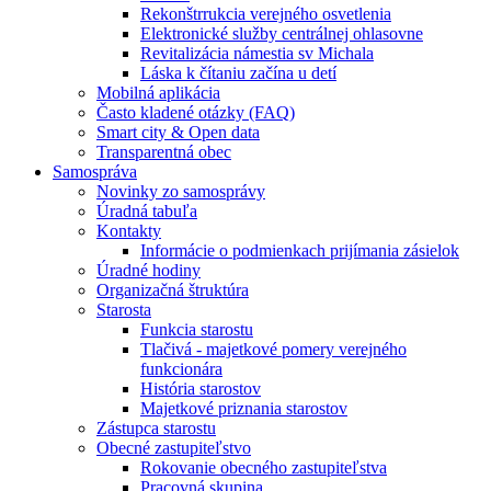
Rekonštrrukcia verejného osvetlenia
Elektronické služby centrálnej ohlasovne
Revitalizácia námestia sv Michala
Láska k čítaniu začína u detí
Mobilná aplikácia
Často kladené otázky (FAQ)
Smart city & Open data
Transparentná obec
Samospráva
Novinky zo samosprávy
Úradná tabuľa
Kontakty
Informácie o podmienkach prijímania zásielok
Úradné hodiny
Organizačná štruktúra
Starosta
Funkcia starostu
Tlačivá - majetkové pomery verejného
funkcionára
História starostov
Majetkové priznania starostov
Zástupca starostu
Obecné zastupiteľstvo
Rokovanie obecného zastupiteľstva
Pracovná skupina