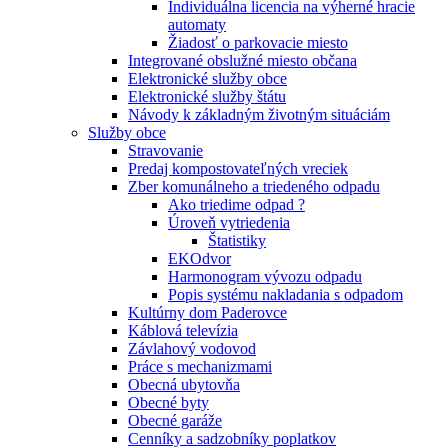
Individuálna licencia na výherné hracie
automaty
Žiadosť o parkovacie miesto
Integrované obslužné miesto občana
Elektronické služby obce
Elektronické služby štátu
Návody k základným životným situáciám
Služby obce
Stravovanie
Predaj kompostovateľných vreciek
Zber komunálneho a triedeného odpadu
Ako triedime odpad ?
Úroveň vytriedenia
Štatistiky
EKOdvor
Harmonogram vývozu odpadu
Popis systému nakladania s odpadom
Kultúrny dom Paderovce
Káblová televízia
Závlahový vodovod
Práce s mechanizmami
Obecná ubytovňa
Obecné byty
Obecné garáže
Cenníky a sadzobníky poplatkov