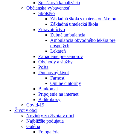
Splašková kanalizácia
Občianska vybavenosť
Školstvo
Základná škola s materskou školou
Základná umelecká škola
Zdravotníctvo
Zubná ambulancia
Ambulancia obvodného lekára pre
dospelých
Lekáreň
Zariadenie pre seniorov
Obchody a služby
Pošta
Duchovný život
Farnosť
Online cintoríny
Bankomat
Pripojenie na internet
Balíkoboxy
Covid-19
Život v obci
Novinky zo života v obci
Najbližšie podujatia
Galéria
Fotogaléria