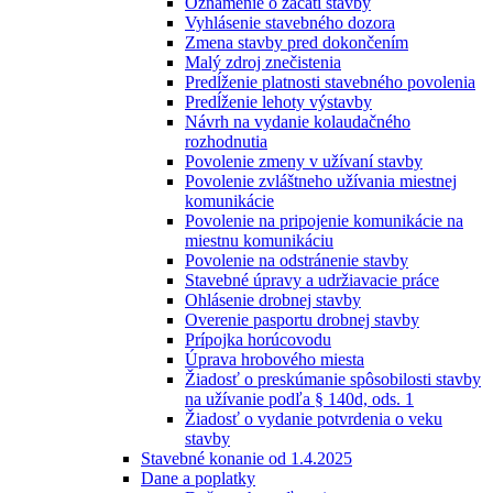
Oznámenie o začatí stavby
Vyhlásenie stavebného dozora
Zmena stavby pred dokončením
Malý zdroj znečistenia
Predĺženie platnosti stavebného povolenia
Predĺženie lehoty výstavby
Návrh na vydanie kolaudačného
rozhodnutia
Povolenie zmeny v užívaní stavby
Povolenie zvláštneho užívania miestnej
komunikácie
Povolenie na pripojenie komunikácie na
miestnu komunikáciu
Povolenie na odstránenie stavby
Stavebné úpravy a udržiavacie práce
Ohlásenie drobnej stavby
Overenie pasportu drobnej stavby
Prípojka horúcovodu
Úprava hrobového miesta
Žiadosť o preskúmanie spôsobilosti stavby
na užívanie podľa § 140d, ods. 1
Žiadosť o vydanie potvrdenia o veku
stavby
Stavebné konanie od 1.4.2025
Dane a poplatky