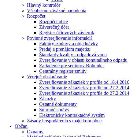
Hlavný kontrolór
Všeobecne záväzné nariadenia
Rozpočet
Rozpočet obce
Záverečný účet
Register účtovných závierok
Povinné zverejňovanie informácií
Faktúry, zmluvy a objednávky
Predaj a prenájom majetku
Štandardy kvality - odpadová voda
Zverejňovanie v oblasti komunálneho odpadu
Zariadenie pre seniorov Bohunka
Centrálny register zmlúv
Verejné obstarávanie
Zverejňovanie zákaziek v profile od 18.4.2016
Zverejňovanie zákaziek v profile od 27.2.2014
Zverejňovanie zákaziek v profile do 27.2.2014
Zákazky
Ostatné dokumenty
Súhrnné správy
Elektronický kontraktačný systém
Zásady hospodárenia s majetkom obce
Občan
Oznamy