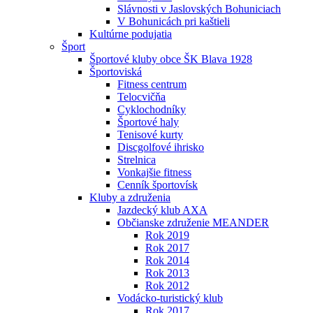
Slávnosti v Jaslovských Bohuniciach
V Bohunicách pri kaštieli
Kultúrne podujatia
Šport
Športové kluby obce ŠK Blava 1928
Športoviská
Fitness centrum
Telocvičňa
Cyklochodníky
Športové haly
Tenisové kurty
Discgolfové ihrisko
Strelnica
Vonkajšie fitness
Cenník športovísk
Kluby a združenia
Jazdecký klub AXA
Občianske združenie MEANDER
Rok 2019
Rok 2017
Rok 2014
Rok 2013
Rok 2012
Vodácko-turistický klub
Rok 2017