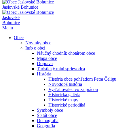
Jaslovské Bohunice
Jaslovské
Bohunice
Menu
Obec
Novinky obce
Info o obci
Náučný chodník chotárom obce
Mapa obce
Doprava
Turistický mini sprievodca
História
História obce pohľadom Petra Čeligu
Novodobá história
Vysťahovalectvo za prácou
Historická galéria
Historické mapy
Historické periodiká
Symboly obce
Štatút obce
Demografia
Geografia