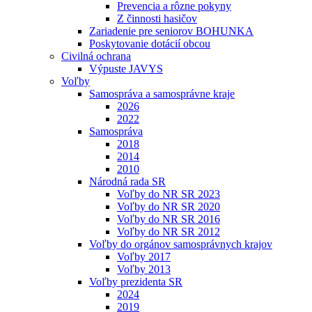
Prevencia a rôzne pokyny
Z činnosti hasičov
Zariadenie pre seniorov BOHUNKA
Poskytovanie dotácií obcou
Civilná ochrana
Výpuste JAVYS
Voľby
Samospráva a samosprávne kraje
2026
2022
Samospráva
2018
2014
2010
Národná rada SR
Voľby do NR SR 2023
Voľby do NR SR 2020
Voľby do NR SR 2016
Voľby do NR SR 2012
Voľby do orgánov samosprávnych krajov
Voľby 2017
Voľby 2013
Voľby prezidenta SR
2024
2019