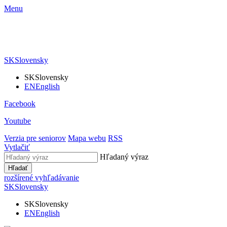
Menu
SK
Slovensky
SK
Slovensky
EN
English
Facebook
Youtube
Verzia pre seniorov
Mapa webu
RSS
Vytlačiť
Hľadaný výraz
Hľadať
rozšírené vyhľadávanie
SK
Slovensky
SK
Slovensky
EN
English