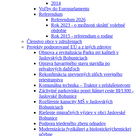
2014
Voľby do Europarlamentu
Referendum
Referendum 2026
Rok 2023 - o možnosti skrátiť volebné
obdobie
Rok 2015 - referendum o rodine
Členstvo obce v združeniach
Projekty podporované EÚ a z iných zdrojov
Obnova a revitalizácia Parku pri kaštieli v
Jaslovských Bohuniciach
Oprava havarijného stavu stavidla po
prívalových dažďoch
Rekonštrukcia spevnených plôch verejného
priestranstva
Komunálna technika – Traktor s príslušenstvom
Záchytné parkovisko popri štátnej ceste III⁄1300 -
Jaslovské Bohunice
Rozšírenie kapacity MŠ v Jaslovských
Bohuniciach
Riešenie migračných výziev v obci Jaslovské
Bohunice
Podpora triedeného zberu odpadov
Modernizácia fyzikálnej a biologickej⁄chemickej
učebne