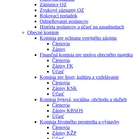
Zápisnice OZ
Zvukové záznamy OZ
Rokovací poriadok
Odmeňovanie poslancov
História poslancov a účasť na zasadnutiach
Obecné komisie
Komisia pre ochranu verejného záujmu
Členovia
Zápisy
Finančná komisia pre správu obecného majetku
Členovia
Zápisy FK
Účasť
Komisia pre šport, kultúru a vzdelávanie
Členovia
Zápisy KSK
Účasť
Komisia bytová, sociálna, obchodu a služieb
Členovia
Zápisy KBSOS
Účasť
Komisia životného prostredia a výstavby
Členovia
Zápisy KŽP
Účasť