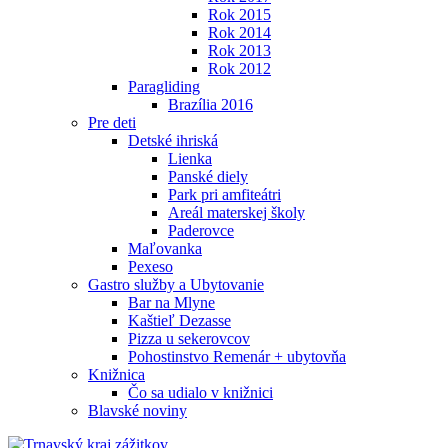
Rok 2015
Rok 2014
Rok 2013
Rok 2012
Paragliding
Brazília 2016
Pre deti
Detské ihriská
Lienka
Panské diely
Park pri amfiteátri
Areál materskej školy
Paderovce
Maľovanka
Pexeso
Gastro služby a Ubytovanie
Bar na Mlyne
Kaštieľ Dezasse
Pizza u sekerovcov
Pohostinstvo Remenár + ubytovňa
Knižnica
Čo sa udialo v knižnici
Blavské noviny