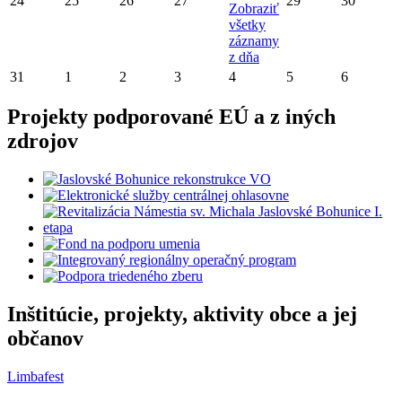
24
25
26
27
29
30
Zobraziť
všetky
záznamy
z dňa
31
1
2
3
4
5
6
Projekty podporované EÚ a z iných
zdrojov
Inštitúcie, projekty, aktivity obce a jej
občanov
Limbafest