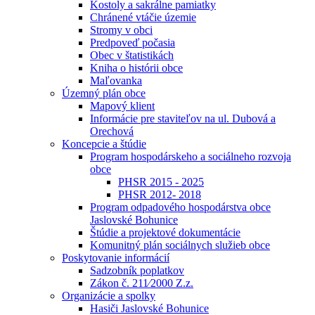
Kostoly a sakrálne pamiatky
Chránené vtáčie územie
Stromy v obci
Predpoveď počasia
Obec v štatistikách
Kniha o histórii obce
Maľovanka
Územný plán obce
Mapový klient
Informácie pre staviteľov na ul. Dubová a
Orechová
Koncepcie a štúdie
Program hospodárskeho a sociálneho rozvoja
obce
PHSR 2015 - 2025
PHSR 2012- 2018
Program odpadového hospodárstva obce
Jaslovské Bohunice
Štúdie a projektové dokumentácie
Komunitný plán sociálnych služieb obce
Poskytovanie informácií
Sadzobník poplatkov
Zákon č. 211⁄2000 Z.z.
Organizácie a spolky
Hasiči Jaslovské Bohunice