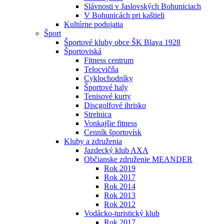
Slávnosti v Jaslovských Bohuniciach
V Bohunicách pri kaštieli
Kultúrne podujatia
Šport
Športové kluby obce ŠK Blava 1928
Športoviská
Fitness centrum
Telocvičňa
Cyklochodníky
Športové haly
Tenisové kurty
Discgolfové ihrisko
Strelnica
Vonkajšie fitness
Cenník športovísk
Kluby a združenia
Jazdecký klub AXA
Občianske združenie MEANDER
Rok 2019
Rok 2017
Rok 2014
Rok 2013
Rok 2012
Vodácko-turistický klub
Rok 2017