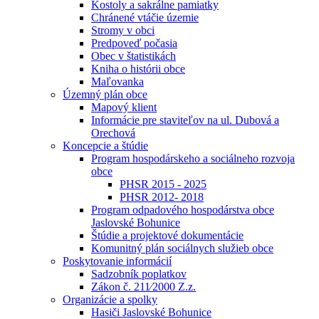
Kostoly a sakrálne pamiatky
Chránené vtáčie územie
Stromy v obci
Predpoveď počasia
Obec v štatistikách
Kniha o histórii obce
Maľovanka
Územný plán obce
Mapový klient
Informácie pre staviteľov na ul. Dubová a
Orechová
Koncepcie a štúdie
Program hospodárskeho a sociálneho rozvoja
obce
PHSR 2015 - 2025
PHSR 2012- 2018
Program odpadového hospodárstva obce
Jaslovské Bohunice
Štúdie a projektové dokumentácie
Komunitný plán sociálnych služieb obce
Poskytovanie informácií
Sadzobník poplatkov
Zákon č. 211⁄2000 Z.z.
Organizácie a spolky
Hasiči Jaslovské Bohunice