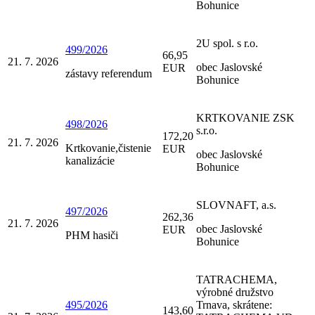
Bohunice
2U spol. s r.o.
499/2026
66,95
21. 7. 2026
obec Jaslovské
EUR
zástavy referendum
Bohunice
KRTKOVANIE ZSK
498/2026
s.r.o.
172,20
21. 7. 2026
Krtkovanie,čistenie
EUR
obec Jaslovské
kanalizácie
Bohunice
SLOVNAFT, a.s.
497/2026
262,36
21. 7. 2026
obec Jaslovské
EUR
PHM hasiči
Bohunice
TATRACHEMA,
výrobné družstvo
495/2026
Trnava, skrátene:
143,60