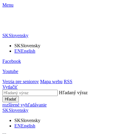
Menu
SK
Slovensky
SK
Slovensky
EN
English
Facebook
Youtube
Verzia pre seniorov
Mapa webu
RSS
Vytlačiť
Hľadaný výraz
Hľadať
rozšírené vyhľadávanie
SK
Slovensky
SK
Slovensky
EN
English