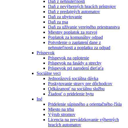
Daň z nehnuteľnosti
Daň z nevýherných hracích prístrojov
Daň z predajných automatov
Daň za ubytovanie
Daň za psa
Daň za užívanie verejného priestranstva
Miestny poplatok za rozvoj
Poplatok za komunálny odpad
Potvrdenie o zaplatení dane z
nehnuteľnosti a poplatku za odpad
Príspevok
Príspevok na oplotenie
Príspevok na fasády a strechy
Príspevok pri narodení dieťaťa
Sociálne veci
Jednorázová sociálna dávka
Poskytovanie stravy pre dôchodcov
Odkázanosť na sociálnu službu
Žiadosť o pridelenie bytu
Iné
Pridelenie súpisného a orientačného čísla
Miesto na trhu
Výrub stromov
Licencia na prevádzkovanie výherných
hracích automatov