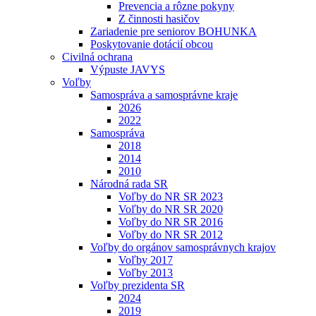
Prevencia a rôzne pokyny
Z činnosti hasičov
Zariadenie pre seniorov BOHUNKA
Poskytovanie dotácií obcou
Civilná ochrana
Výpuste JAVYS
Voľby
Samospráva a samosprávne kraje
2026
2022
Samospráva
2018
2014
2010
Národná rada SR
Voľby do NR SR 2023
Voľby do NR SR 2020
Voľby do NR SR 2016
Voľby do NR SR 2012
Voľby do orgánov samosprávnych krajov
Voľby 2017
Voľby 2013
Voľby prezidenta SR
2024
2019