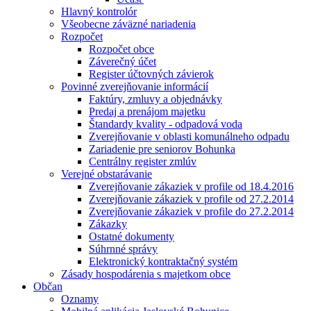
Hlavný kontrolór
Všeobecne záväzné nariadenia
Rozpočet
Rozpočet obce
Záverečný účet
Register účtovných závierok
Povinné zverejňovanie informácií
Faktúry, zmluvy a objednávky
Predaj a prenájom majetku
Štandardy kvality - odpadová voda
Zverejňovanie v oblasti komunálneho odpadu
Zariadenie pre seniorov Bohunka
Centrálny register zmlúv
Verejné obstarávanie
Zverejňovanie zákaziek v profile od 18.4.2016
Zverejňovanie zákaziek v profile od 27.2.2014
Zverejňovanie zákaziek v profile do 27.2.2014
Zákazky
Ostatné dokumenty
Súhrnné správy
Elektronický kontraktačný systém
Zásady hospodárenia s majetkom obce
Občan
Oznamy