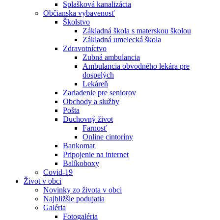
Splašková kanalizácia
Občianska vybavenosť
Školstvo
Základná škola s materskou školou
Základná umelecká škola
Zdravotníctvo
Zubná ambulancia
Ambulancia obvodného lekára pre
dospelých
Lekáreň
Zariadenie pre seniorov
Obchody a služby
Pošta
Duchovný život
Farnosť
Online cintoríny
Bankomat
Pripojenie na internet
Balíkoboxy
Covid-19
Život v obci
Novinky zo života v obci
Najbližšie podujatia
Galéria
Fotogaléria