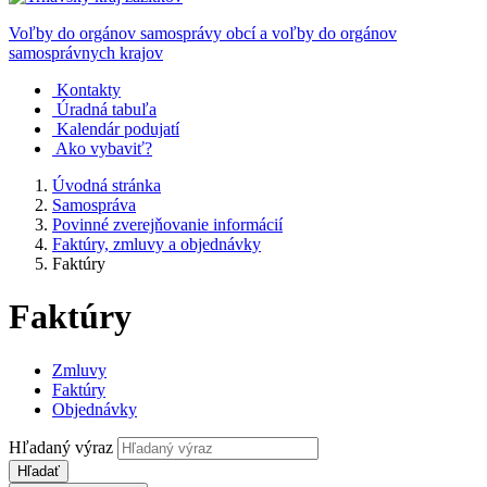
Voľby do orgánov samosprávy obcí a voľby do orgánov
samosprávnych krajov
Kontakty
Úradná tabuľa
Kalendár podujatí
Ako vybaviť?
Úvodná stránka
Samospráva
Povinné zverejňovanie informácií
Faktúry, zmluvy a objednávky
Faktúry
Faktúry
Zmluvy
Faktúry
Objednávky
Hľadaný výraz
Hľadať