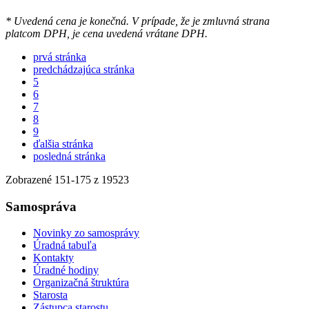
* Uvedená cena je konečná. V prípade, že je zmluvná strana
platcom DPH, je cena uvedená vrátane DPH.
prvá stránka
predchádzajúca stránka
5
6
7
8
9
ďalšia stránka
posledná stránka
Zobrazené
151
-
175
z 19523
Samospráva
Novinky zo samosprávy
Úradná tabuľa
Kontakty
Úradné hodiny
Organizačná štruktúra
Starosta
Zástupca starostu