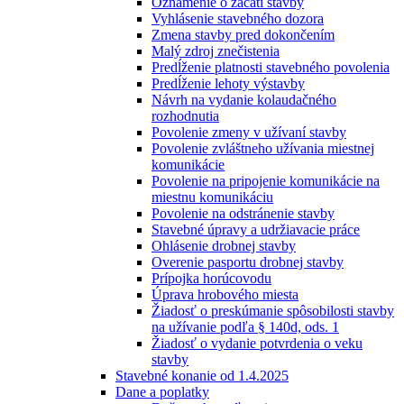
Oznámenie o začatí stavby
Vyhlásenie stavebného dozora
Zmena stavby pred dokončením
Malý zdroj znečistenia
Predĺženie platnosti stavebného povolenia
Predĺženie lehoty výstavby
Návrh na vydanie kolaudačného
rozhodnutia
Povolenie zmeny v užívaní stavby
Povolenie zvláštneho užívania miestnej
komunikácie
Povolenie na pripojenie komunikácie na
miestnu komunikáciu
Povolenie na odstránenie stavby
Stavebné úpravy a udržiavacie práce
Ohlásenie drobnej stavby
Overenie pasportu drobnej stavby
Prípojka horúcovodu
Úprava hrobového miesta
Žiadosť o preskúmanie spôsobilosti stavby
na užívanie podľa § 140d, ods. 1
Žiadosť o vydanie potvrdenia o veku
stavby
Stavebné konanie od 1.4.2025
Dane a poplatky