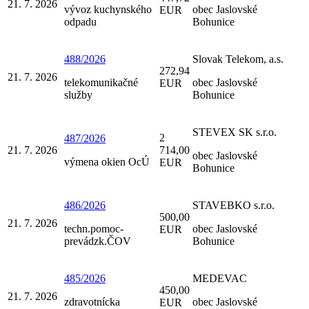
21. 7. 2026
vývoz kuchynského
obec Jaslovské
EUR
odpadu
Bohunice
488/2026
Slovak Telekom, a.s.
272,94
21. 7. 2026
telekomunikačné
obec Jaslovské
EUR
služby
Bohunice
STEVEX SK s.r.o.
2
487/2026
21. 7. 2026
714,00
obec Jaslovské
výmena okien OcÚ
EUR
Bohunice
486/2026
STAVEBKO s.r.o.
500,00
21. 7. 2026
techn.pomoc-
obec Jaslovské
EUR
prevádzk.ČOV
Bohunice
485/2026
MEDEVAC
450,00
21. 7. 2026
zdravotnícka
obec Jaslovské
EUR