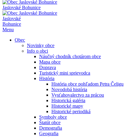
Jaslovské Bohunice
Jaslovské
Bohunice
Menu
Obec
Novinky obce
Info o obci
Náučný chodník chotárom obce
Mapa obce
Doprava
Turistický mini sprievodca
História
História obce pohľadom Petra Čeligu
Novodobá história
Vysťahovalectvo za prácou
Historická galéria
Historické mapy
Historické periodiká
Symboly obce
Štatút obce
Demografia
Geografia