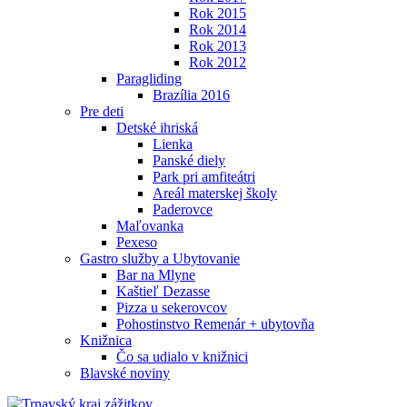
Rok 2015
Rok 2014
Rok 2013
Rok 2012
Paragliding
Brazília 2016
Pre deti
Detské ihriská
Lienka
Panské diely
Park pri amfiteátri
Areál materskej školy
Paderovce
Maľovanka
Pexeso
Gastro služby a Ubytovanie
Bar na Mlyne
Kaštieľ Dezasse
Pizza u sekerovcov
Pohostinstvo Remenár + ubytovňa
Knižnica
Čo sa udialo v knižnici
Blavské noviny