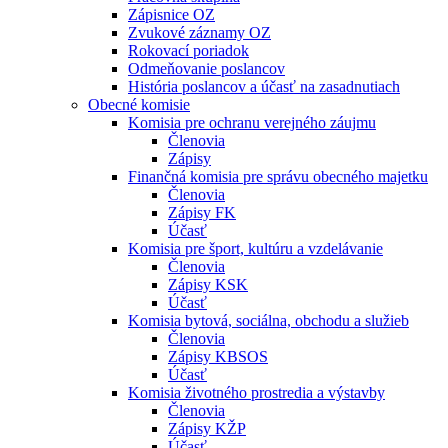
Zápisnice OZ
Zvukové záznamy OZ
Rokovací poriadok
Odmeňovanie poslancov
História poslancov a účasť na zasadnutiach
Obecné komisie
Komisia pre ochranu verejného záujmu
Členovia
Zápisy
Finančná komisia pre správu obecného majetku
Členovia
Zápisy FK
Účasť
Komisia pre šport, kultúru a vzdelávanie
Členovia
Zápisy KSK
Účasť
Komisia bytová, sociálna, obchodu a služieb
Členovia
Zápisy KBSOS
Účasť
Komisia životného prostredia a výstavby
Členovia
Zápisy KŽP
Účasť