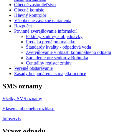
Obecné zastupiteľstvo
Obecné komisie
Hlavný kontrolór
Všeobecne záväzné nariadenia
Rozpočet
Povinné zverejňovanie informácií
Faktúry, zmluvy a objednávky
Predaj a prenájom majetku
Štandardy kvality - odpadová voda
Zverejňovanie v oblasti komunálneho odpadu
Zariadenie pre seniorov Bohunka
Centrálny register zmlúv
Verejné obstarávanie
Zásady hospodárenia s majetkom obce
SMS oznamy
Všetky SMS oznamy
Hlásenia obecného rozhlasu
Infoservis
Vývoz odpadu