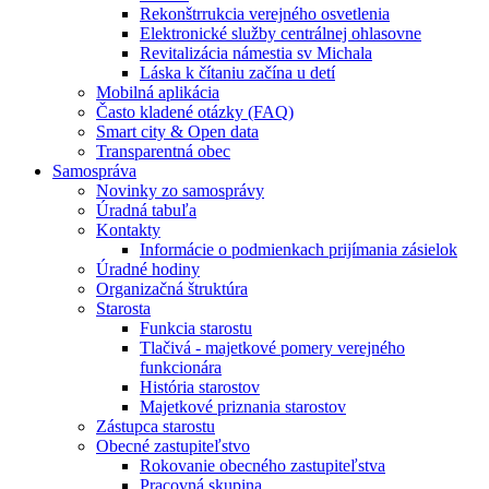
Rekonštrrukcia verejného osvetlenia
Elektronické služby centrálnej ohlasovne
Revitalizácia námestia sv Michala
Láska k čítaniu začína u detí
Mobilná aplikácia
Často kladené otázky (FAQ)
Smart city & Open data
Transparentná obec
Samospráva
Novinky zo samosprávy
Úradná tabuľa
Kontakty
Informácie o podmienkach prijímania zásielok
Úradné hodiny
Organizačná štruktúra
Starosta
Funkcia starostu
Tlačivá - majetkové pomery verejného
funkcionára
História starostov
Majetkové priznania starostov
Zástupca starostu
Obecné zastupiteľstvo
Rokovanie obecného zastupiteľstva
Pracovná skupina