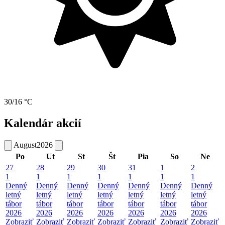
30/16 °C
Kalendár akcií
August
2026
Po
Ut
St
Št
Pia
So
Ne
27
28
29
30
31
1
2
1
1
1
1
1
1
1
Denný
Denný
Denný
Denný
Denný
Denný
Denný
letný
letný
letný
letný
letný
letný
letný
tábor
tábor
tábor
tábor
tábor
tábor
tábor
2026
2026
2026
2026
2026
2026
2026
Zobraziť
Zobraziť
Zobraziť
Zobraziť
Zobraziť
Zobraziť
Zobraziť