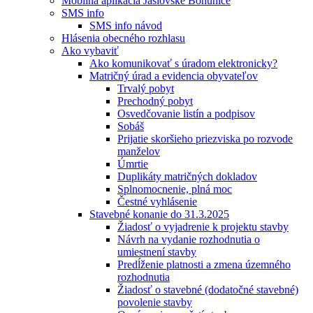
Mobilná aplikácia Jaslovské Bohunice
SMS info
SMS info návod
Hlásenia obecného rozhlasu
Ako vybaviť
Ako komunikovať s úradom elektronicky?
Matričný úrad a evidencia obyvateľov
Trvalý pobyt
Prechodný pobyt
Osvedčovanie listín a podpisov
Sobáš
Prijatie skoršieho priezviska po rozvode
manželov
Úmrtie
Duplikáty matričných dokladov
Splnomocnenie, plná moc
Čestné vyhlásenie
Stavebné konanie do 31.3.2025
Žiadosť o vyjadrenie k projektu stavby
Návrh na vydanie rozhodnutia o
umiestnení stavby
Predĺženie platnosti a zmena územného
rozhodnutia
Žiadosť o stavebné (dodatočné stavebné)
povolenie stavby