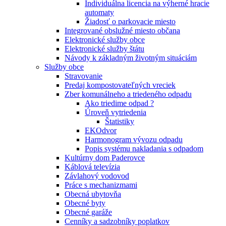
Individuálna licencia na výherné hracie
automaty
Žiadosť o parkovacie miesto
Integrované obslužné miesto občana
Elektronické služby obce
Elektronické služby štátu
Návody k základným životným situáciám
Služby obce
Stravovanie
Predaj kompostovateľných vreciek
Zber komunálneho a triedeného odpadu
Ako triedime odpad ?
Úroveň vytriedenia
Štatistiky
EKOdvor
Harmonogram vývozu odpadu
Popis systému nakladania s odpadom
Kultúrny dom Paderovce
Káblová televízia
Závlahový vodovod
Práce s mechanizmami
Obecná ubytovňa
Obecné byty
Obecné garáže
Cenníky a sadzobníky poplatkov