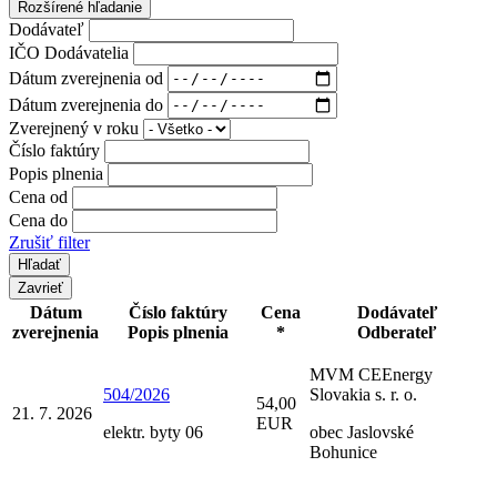
Rozšírené hľadanie
Dodávateľ
IČO Dodávatelia
Dátum zverejnenia od
Dátum zverejnenia do
Zverejnený v roku
Číslo faktúry
Popis plnenia
Cena od
Cena do
Zrušiť filter
Zavrieť
Dátum
Číslo faktúry
Cena
Dodávateľ
zverejnenia
Popis plnenia
*
Odberateľ
MVM CEEnergy
504/2026
Slovakia s. r. o.
54,00
21. 7. 2026
EUR
elektr. byty 06
obec Jaslovské
Bohunice