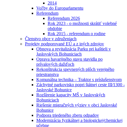
2014
Voľby do Europarlamentu
Referendum
Referendum 2026
Rok 2023 - o možnosti skrátiť volebné
obdobie
Rok 2015 - referendum o rodine
Členstvo obce v združeniach
Projekty podporované EÚ a z iných zdrojov
Obnova a revitalizácia Parku pri kaštieli v
Jaslovských Bohuniciach
Oprava havarijného stavu stavidla po
prívalových dažďoch
Rekonštrukcia spevnených plôch verejného
priestranstva
Komunálna technika – Traktor s príslušenstvom
Záchytné parkovisko popri štátnej ceste III⁄1300 -
Jaslovské Bohunice
Rozšírenie kapacity MŠ v Jaslovských
Bohuniciach
Riešenie migračných výziev v obci Jaslovské
Bohunice
Podpora triedeného zberu odpadov
Modernizácia fyzikálnej a biologickej⁄chemickej
učebne