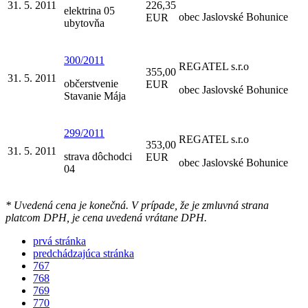
31. 5. 2011
226,35
elektrina 05
obec Jaslovské Bohunice
EUR
ubytovňa
300/2011
REGATEL s.r.o
355,00
31. 5. 2011
občerstvenie
EUR
obec Jaslovské Bohunice
Stavanie Mája
299/2011
REGATEL s.r.o
353,00
31. 5. 2011
strava dôchodci
EUR
obec Jaslovské Bohunice
04
* Uvedená cena je konečná. V prípade, že je zmluvná strana
platcom DPH, je cena uvedená vrátane DPH.
prvá stránka
predchádzajúca stránka
767
768
769
770