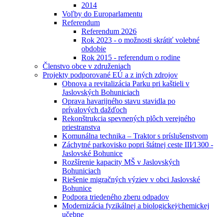
2014
Voľby do Europarlamentu
Referendum
Referendum 2026
Rok 2023 - o možnosti skrátiť volebné
obdobie
Rok 2015 - referendum o rodine
Členstvo obce v združeniach
Projekty podporované EÚ a z iných zdrojov
Obnova a revitalizácia Parku pri kaštieli v
Jaslovských Bohuniciach
Oprava havarijného stavu stavidla po
prívalových dažďoch
Rekonštrukcia spevnených plôch verejného
priestranstva
Komunálna technika – Traktor s príslušenstvom
Záchytné parkovisko popri štátnej ceste III⁄1300 -
Jaslovské Bohunice
Rozšírenie kapacity MŠ v Jaslovských
Bohuniciach
Riešenie migračných výziev v obci Jaslovské
Bohunice
Podpora triedeného zberu odpadov
Modernizácia fyzikálnej a biologickej⁄chemickej
učebne