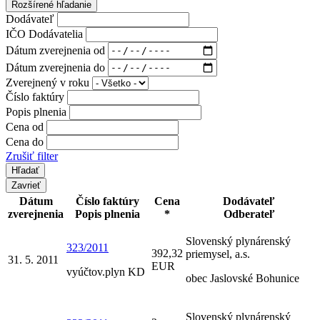
Rozšírené hľadanie
Dodávateľ
IČO Dodávatelia
Dátum zverejnenia od
Dátum zverejnenia do
Zverejnený v roku
Číslo faktúry
Popis plnenia
Cena od
Cena do
Zrušiť filter
Zavrieť
Dátum
Číslo faktúry
Cena
Dodávateľ
zverejnenia
Popis plnenia
*
Odberateľ
Slovenský plynárenský
323/2011
392,32
priemysel, a.s.
31. 5. 2011
EUR
vyúčtov.plyn KD
obec Jaslovské Bohunice
Slovenský plynárenský