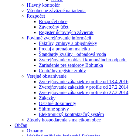
Hlavný kontrolór
Všeobecne záväzné nariadenia
Rozpočet
Rozpočet obce
Záverečný účet
Register účtovných závierok
Povinné zverejňovanie informácií
Faktúry, zmluvy a objednávky
Predaj a prenájom majetku
Štandardy kvality - odpadová voda
Zverejňovanie v oblasti komunálneho odpadu
Zariadenie pre seniorov Bohunka
Centrálny register zmlúv
Verejné obstarávanie
Zverejňovanie zákaziek v profile od 18.4.2016
Zverejňovanie zákaziek v profile od 27.2.2014
Zverejňovanie zákaziek v profile do 27.2.2014
Zákazky
Ostatné dokumenty
Súhrnné správy
Elektronický kontraktačný systém
Zásady hospodárenia s majetkom obce
Občan
Oznamy