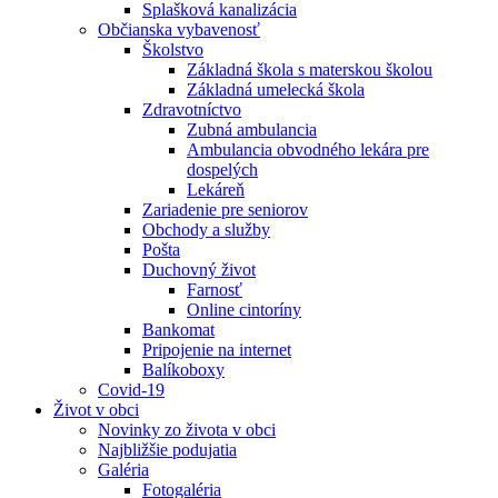
Splašková kanalizácia
Občianska vybavenosť
Školstvo
Základná škola s materskou školou
Základná umelecká škola
Zdravotníctvo
Zubná ambulancia
Ambulancia obvodného lekára pre
dospelých
Lekáreň
Zariadenie pre seniorov
Obchody a služby
Pošta
Duchovný život
Farnosť
Online cintoríny
Bankomat
Pripojenie na internet
Balíkoboxy
Covid-19
Život v obci
Novinky zo života v obci
Najbližšie podujatia
Galéria
Fotogaléria