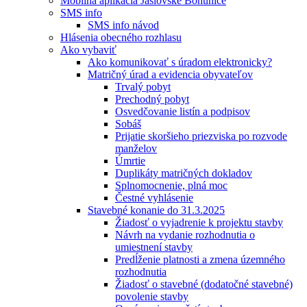
Mobilná aplikácia Jaslovské Bohunice
SMS info
SMS info návod
Hlásenia obecného rozhlasu
Ako vybaviť
Ako komunikovať s úradom elektronicky?
Matričný úrad a evidencia obyvateľov
Trvalý pobyt
Prechodný pobyt
Osvedčovanie listín a podpisov
Sobáš
Prijatie skoršieho priezviska po rozvode
manželov
Úmrtie
Duplikáty matričných dokladov
Splnomocnenie, plná moc
Čestné vyhlásenie
Stavebné konanie do 31.3.2025
Žiadosť o vyjadrenie k projektu stavby
Návrh na vydanie rozhodnutia o
umiestnení stavby
Predĺženie platnosti a zmena územného
rozhodnutia
Žiadosť o stavebné (dodatočné stavebné)
povolenie stavby