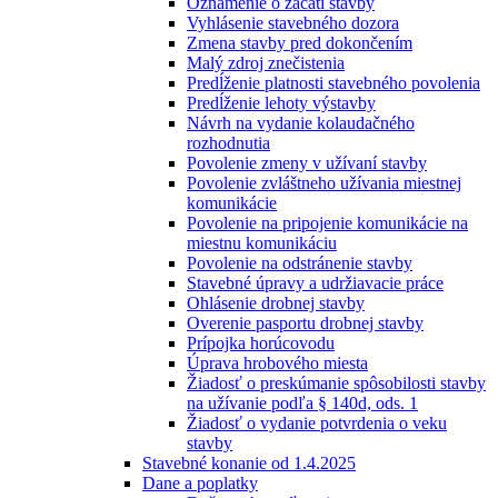
Oznámenie o začatí stavby
Vyhlásenie stavebného dozora
Zmena stavby pred dokončením
Malý zdroj znečistenia
Predĺženie platnosti stavebného povolenia
Predĺženie lehoty výstavby
Návrh na vydanie kolaudačného
rozhodnutia
Povolenie zmeny v užívaní stavby
Povolenie zvláštneho užívania miestnej
komunikácie
Povolenie na pripojenie komunikácie na
miestnu komunikáciu
Povolenie na odstránenie stavby
Stavebné úpravy a udržiavacie práce
Ohlásenie drobnej stavby
Overenie pasportu drobnej stavby
Prípojka horúcovodu
Úprava hrobového miesta
Žiadosť o preskúmanie spôsobilosti stavby
na užívanie podľa § 140d, ods. 1
Žiadosť o vydanie potvrdenia o veku
stavby
Stavebné konanie od 1.4.2025
Dane a poplatky