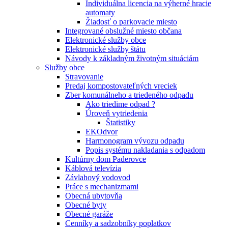
Individuálna licencia na výherné hracie
automaty
Žiadosť o parkovacie miesto
Integrované obslužné miesto občana
Elektronické služby obce
Elektronické služby štátu
Návody k základným životným situáciám
Služby obce
Stravovanie
Predaj kompostovateľných vreciek
Zber komunálneho a triedeného odpadu
Ako triedime odpad ?
Úroveň vytriedenia
Štatistiky
EKOdvor
Harmonogram vývozu odpadu
Popis systému nakladania s odpadom
Kultúrny dom Paderovce
Káblová televízia
Závlahový vodovod
Práce s mechanizmami
Obecná ubytovňa
Obecné byty
Obecné garáže
Cenníky a sadzobníky poplatkov