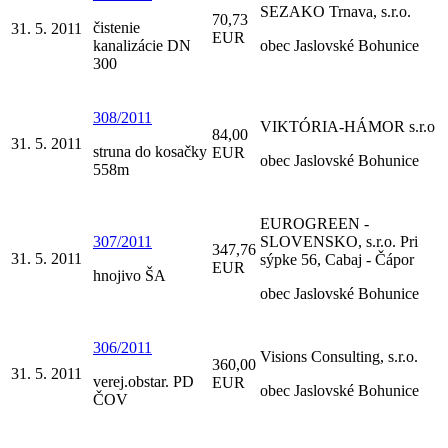
SEZAKO Trnava, s.r.o.
70,73
čistenie
31. 5. 2011
EUR
kanalizácie DN
obec Jaslovské Bohunice
300
308/2011
VIKTÓRIA-HÁMOR s.r.o
84,00
31. 5. 2011
struna do kosačky
EUR
obec Jaslovské Bohunice
558m
EUROGREEN -
307/2011
SLOVENSKO, s.r.o. Pri
347,76
31. 5. 2011
sýpke 56, Cabaj - Čápor
EUR
hnojivo ŠA
obec Jaslovské Bohunice
306/2011
Visions Consulting, s.r.o.
360,00
31. 5. 2011
verej.obstar. PD
EUR
obec Jaslovské Bohunice
ČOV