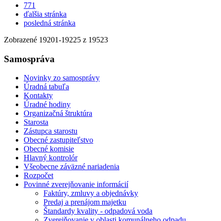
771
ďalšia stránka
posledná stránka
Zobrazené
19201
-
19225
z 19523
Samospráva
Novinky zo samosprávy
Úradná tabuľa
Kontakty
Úradné hodiny
Organizačná štruktúra
Starosta
Zástupca starostu
Obecné zastupiteľstvo
Obecné komisie
Hlavný kontrolór
Všeobecne záväzné nariadenia
Rozpočet
Povinné zverejňovanie informácií
Faktúry, zmluvy a objednávky
Predaj a prenájom majetku
Štandardy kvality - odpadová voda
Zverejňovanie v oblasti komunálneho odpadu