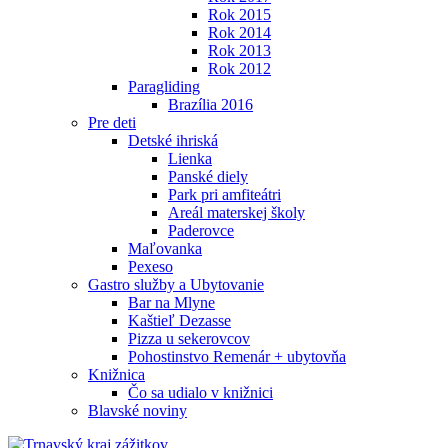
Rok 2015
Rok 2014
Rok 2013
Rok 2012
Paragliding
Brazília 2016
Pre deti
Detské ihriská
Lienka
Panské diely
Park pri amfiteátri
Areál materskej školy
Paderovce
Maľovanka
Pexeso
Gastro služby a Ubytovanie
Bar na Mlyne
Kaštieľ Dezasse
Pizza u sekerovcov
Pohostinstvo Remenár + ubytovňa
Knižnica
Čo sa udialo v knižnici
Blavské noviny