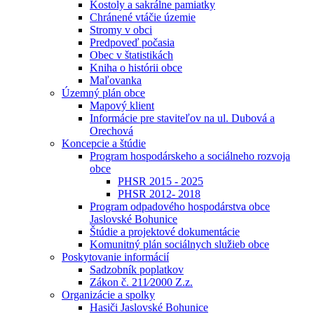
Kostoly a sakrálne pamiatky
Chránené vtáčie územie
Stromy v obci
Predpoveď počasia
Obec v štatistikách
Kniha o histórii obce
Maľovanka
Územný plán obce
Mapový klient
Informácie pre staviteľov na ul. Dubová a
Orechová
Koncepcie a štúdie
Program hospodárskeho a sociálneho rozvoja
obce
PHSR 2015 - 2025
PHSR 2012- 2018
Program odpadového hospodárstva obce
Jaslovské Bohunice
Štúdie a projektové dokumentácie
Komunitný plán sociálnych služieb obce
Poskytovanie informácií
Sadzobník poplatkov
Zákon č. 211⁄2000 Z.z.
Organizácie a spolky
Hasiči Jaslovské Bohunice