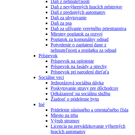
Daň z nehnuteľnosti
Daň z nevýherných hracích prístrojov
Daň z predajných automatov
Daň za ubytovanie
Daň za psa
Daň za užívanie verejného priestranstva
Miestny poplatok za rozvoj
Poplatok za komunálny odpad
Potvrdenie o zaplatení dane z
nehnuteľnosti a poplatku za odpad
Príspevok
Príspevok na oplotenie
Príspevok na fasády a strechy
Príspevok pri narodení dieťaťa
Sociálne veci
Jednorázová sociálna dávka
Poskytovanie stravy pre dôchodcov
Odkázanosť na sociálnu službu
Žiadosť o pridelenie bytu
Iné
Pridelenie súpisného a orientačného čísla
Miesto na trhu
Výrub stromov
Licencia na prevádzkovanie výherných
hracích automatov