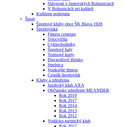
Slávnosti v Jaslovských Bohuniciach
V Bohunicách pri kaštieli
Kultúrne podujatia
Šport
Športové kluby obce ŠK Blava 1928
Športoviská
Fitness centrum
Telocvičňa
Cyklochodníky
Športové haly
Tenisové kurty
Discgolfové ihrisko
Strelnica
Vonkajšie fitness
Cenník športovísk
Kluby a združenia
Jazdecký klub AXA
Občianske združenie MEANDER
Rok 2019
Rok 2017
Rok 2014
Rok 2013
Rok 2012
Vodácko-turistický klub
Rok 2017