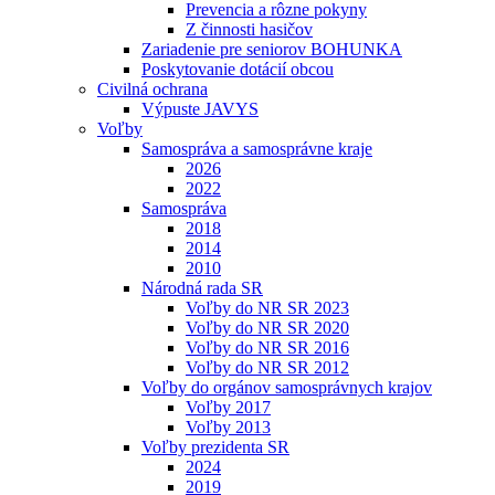
Prevencia a rôzne pokyny
Z činnosti hasičov
Zariadenie pre seniorov BOHUNKA
Poskytovanie dotácií obcou
Civilná ochrana
Výpuste JAVYS
Voľby
Samospráva a samosprávne kraje
2026
2022
Samospráva
2018
2014
2010
Národná rada SR
Voľby do NR SR 2023
Voľby do NR SR 2020
Voľby do NR SR 2016
Voľby do NR SR 2012
Voľby do orgánov samosprávnych krajov
Voľby 2017
Voľby 2013
Voľby prezidenta SR
2024
2019