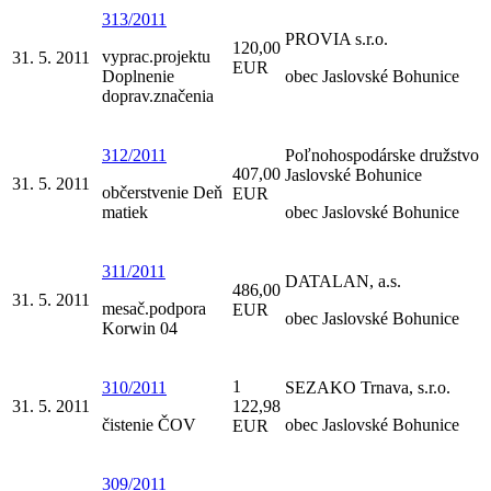
313/2011
PROVIA s.r.o.
120,00
vyprac.projektu
31. 5. 2011
EUR
Doplnenie
obec Jaslovské Bohunice
doprav.značenia
312/2011
Poľnohospodárske družstvo
407,00
Jaslovské Bohunice
31. 5. 2011
občerstvenie Deň
EUR
matiek
obec Jaslovské Bohunice
311/2011
DATALAN, a.s.
486,00
31. 5. 2011
mesač.podpora
EUR
obec Jaslovské Bohunice
Korwin 04
1
310/2011
SEZAKO Trnava, s.r.o.
31. 5. 2011
122,98
čistenie ČOV
obec Jaslovské Bohunice
EUR
309/2011