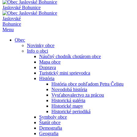
Jaslovské Bohunice
Jaslovské
Bohunice
Menu
Obec
Novinky obce
Info o obci
Náučný chodník chotárom obce
Mapa obce
Doprava
Turistický mini sprievodca
História
História obce pohľadom Petra Čeligu
Novodobá história
Vysťahovalectvo za prácou
Historická galéria
Historické mapy
Historické periodiká
Symboly obce
Štatút obce
Demografia
Geografia