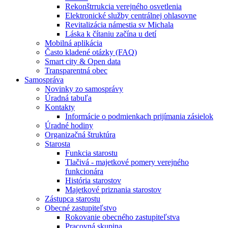
Rekonštrrukcia verejného osvetlenia
Elektronické služby centrálnej ohlasovne
Revitalizácia námestia sv Michala
Láska k čítaniu začína u detí
Mobilná aplikácia
Často kladené otázky (FAQ)
Smart city & Open data
Transparentná obec
Samospráva
Novinky zo samosprávy
Úradná tabuľa
Kontakty
Informácie o podmienkach prijímania zásielok
Úradné hodiny
Organizačná štruktúra
Starosta
Funkcia starostu
Tlačivá - majetkové pomery verejného
funkcionára
História starostov
Majetkové priznania starostov
Zástupca starostu
Obecné zastupiteľstvo
Rokovanie obecného zastupiteľstva
Pracovná skupina