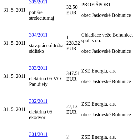
305/2011
PROFIŠPORT
32,50
31. 5. 2011
poháre
EUR
obec Jaslovské Bohunice
strelec.turnaj
304/2011
Chladiace veže Bohunice,
1
spol. s r.o.
31. 5. 2011
228,32
stav.práce-údržba
EUR
sídlisko
obec Jaslovské Bohunice
303/2011
ZSE Energia, a.s.
347,51
31. 5. 2011
elektrina 05 VO
EUR
obec Jaslovské Bohunice
Pan.diely
302/2011
ZSE Energia, a.s.
27,13
31. 5. 2011
elektrina 05
EUR
obec Jaslovské Bohunice
ekodvor
301/2011
2
ZSE Energia, a.s.