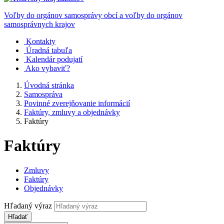
Voľby do orgánov samosprávy obcí a voľby do orgánov
samosprávnych krajov
Kontakty
Úradná tabuľa
Kalendár podujatí
Ako vybaviť?
Úvodná stránka
Samospráva
Povinné zverejňovanie informácií
Faktúry, zmluvy a objednávky
Faktúry
Faktúry
Zmluvy
Faktúry
Objednávky
Hľadaný výraz
Hľadať