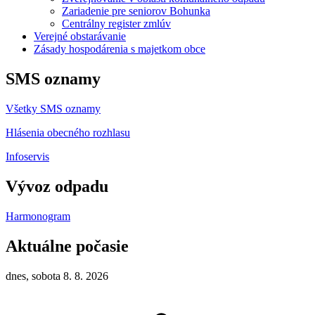
Zariadenie pre seniorov Bohunka
Centrálny register zmlúv
Verejné obstarávanie
Zásady hospodárenia s majetkom obce
SMS oznamy
Všetky SMS oznamy
Hlásenia obecného rozhlasu
Infoservis
Vývoz odpadu
Harmonogram
Aktuálne počasie
dnes, sobota 8. 8. 2026