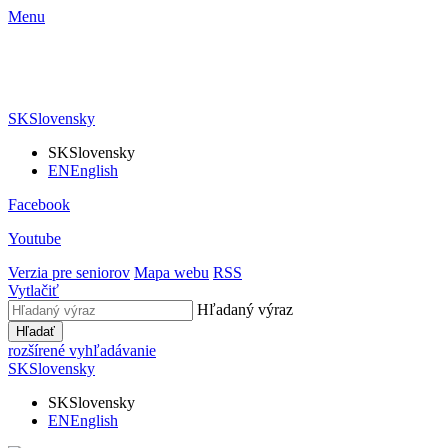
Menu
SK
Slovensky
SK
Slovensky
EN
English
Facebook
Youtube
Verzia pre seniorov
Mapa webu
RSS
Vytlačiť
Hľadaný výraz
Hľadať
rozšírené vyhľadávanie
SK
Slovensky
SK
Slovensky
EN
English