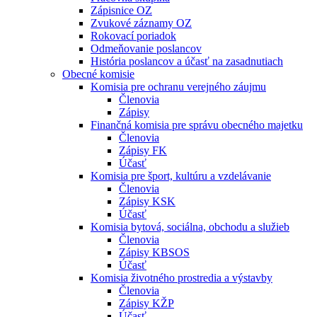
Zápisnice OZ
Zvukové záznamy OZ
Rokovací poriadok
Odmeňovanie poslancov
História poslancov a účasť na zasadnutiach
Obecné komisie
Komisia pre ochranu verejného záujmu
Členovia
Zápisy
Finančná komisia pre správu obecného majetku
Členovia
Zápisy FK
Účasť
Komisia pre šport, kultúru a vzdelávanie
Členovia
Zápisy KSK
Účasť
Komisia bytová, sociálna, obchodu a služieb
Členovia
Zápisy KBSOS
Účasť
Komisia životného prostredia a výstavby
Členovia
Zápisy KŽP
Účasť