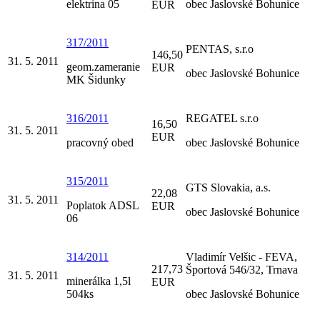
elektrina 05
obec Jaslovské Bohunice
EUR
317/2011
PENTAS, s.r.o
146,50
31. 5. 2011
geom.zameranie
EUR
obec Jaslovské Bohunice
MK Šidunky
316/2011
REGATEL s.r.o
16,50
31. 5. 2011
EUR
pracovný obed
obec Jaslovské Bohunice
315/2011
GTS Slovakia, a.s.
22,08
31. 5. 2011
Poplatok ADSL
EUR
obec Jaslovské Bohunice
06
314/2011
Vladimír Velšic - FEVA,
217,73
Športová 546/32, Trnava
31. 5. 2011
minerálka 1,5l
EUR
504ks
obec Jaslovské Bohunice