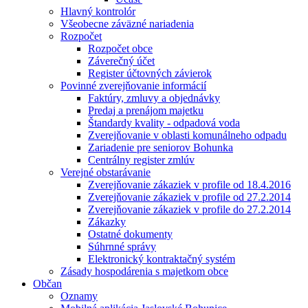
Hlavný kontrolór
Všeobecne záväzné nariadenia
Rozpočet
Rozpočet obce
Záverečný účet
Register účtovných závierok
Povinné zverejňovanie informácií
Faktúry, zmluvy a objednávky
Predaj a prenájom majetku
Štandardy kvality - odpadová voda
Zverejňovanie v oblasti komunálneho odpadu
Zariadenie pre seniorov Bohunka
Centrálny register zmlúv
Verejné obstarávanie
Zverejňovanie zákaziek v profile od 18.4.2016
Zverejňovanie zákaziek v profile od 27.2.2014
Zverejňovanie zákaziek v profile do 27.2.2014
Zákazky
Ostatné dokumenty
Súhrnné správy
Elektronický kontraktačný systém
Zásady hospodárenia s majetkom obce
Občan
Oznamy