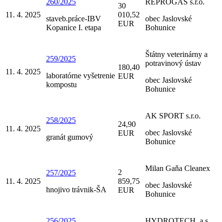
260/2025
REPROGAS s.r.o.
30
11. 4. 2025
010,52
staveb.práce-IBV
obec Jaslovské
EUR
Kopanice I. etapa
Bohunice
Štátny veterinárny a
259/2025
potravinový ústav
180,40
11. 4. 2025
laboratórne vyšetrenie
EUR
obec Jaslovské
kompostu
Bohunice
AK SPORT s.r.o.
258/2025
24,90
11. 4. 2025
obec Jaslovské
EUR
granát gumový
Bohunice
Milan Gaňa Cleanex
2
257/2025
11. 4. 2025
859,75
obec Jaslovské
hnojivo trávnik-ŠA
EUR
Bohunice
256/2025
HYDROTECH, a.s.