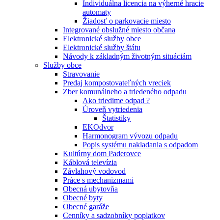
Individuálna licencia na výherné hracie
automaty
Žiadosť o parkovacie miesto
Integrované obslužné miesto občana
Elektronické služby obce
Elektronické služby štátu
Návody k základným životným situáciám
Služby obce
Stravovanie
Predaj kompostovateľných vreciek
Zber komunálneho a triedeného odpadu
Ako triedime odpad ?
Úroveň vytriedenia
Štatistiky
EKOdvor
Harmonogram vývozu odpadu
Popis systému nakladania s odpadom
Kultúrny dom Paderovce
Káblová televízia
Závlahový vodovod
Práce s mechanizmami
Obecná ubytovňa
Obecné byty
Obecné garáže
Cenníky a sadzobníky poplatkov