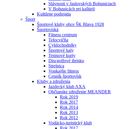
Slávnosti v Jaslovských Bohuniciach
V Bohunicách pri kaštieli
Kultúrne podujatia
Šport
Športové kluby obce ŠK Blava 1928
Športoviská
Fitness centrum
Telocvičňa
Cyklochodníky
Športové haly
Tenisové kurty
Discgolfové ihrisko
Strelnica
Vonkajšie fitness
Cenník športovísk
Kluby a združenia
Jazdecký klub AXA
Občianske združenie MEANDER
Rok 2019
Rok 2017
Rok 2014
Rok 2013
Rok 2012
Vodácko-turistický klub
Rok 2017