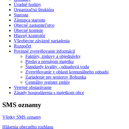
Úradné hodiny
Organizačná štruktúra
Starosta
Zástupca starostu
Obecné zastupiteľstvo
Obecné komisie
Hlavný kontrolór
Všeobecne záväzné nariadenia
Rozpočet
Povinné zverejňovanie informácií
Faktúry, zmluvy a objednávky
Predaj a prenájom majetku
Štandardy kvality - odpadová voda
Zverejňovanie v oblasti komunálneho odpadu
Zariadenie pre seniorov Bohunka
Centrálny register zmlúv
Verejné obstarávanie
Zásady hospodárenia s majetkom obce
SMS oznamy
Všetky SMS oznamy
Hlásenia obecného rozhlasu