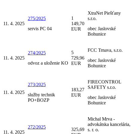
XtraNet Piešťany
1
275/2025
s.r.o.
11. 4. 2025
149,70
servis PC 04
obec Jaslovské
EUR
Bohunice
FCC Trnava, s.r.o.
5
274/2025
11. 4. 2025
729,96
obec Jaslovské
odvoz a uloženie KO
EUR
Bohunice
FIRECONTROL
273/2025
SAFETY s.r.o.
183,27
11. 4. 2025
služby technik
EUR
obec Jaslovské
PO+BOZP
Bohunice
Michal Mrva -
advokátska kancelária,
272/2025
325,69
s. r. o.
11. 4. 2025