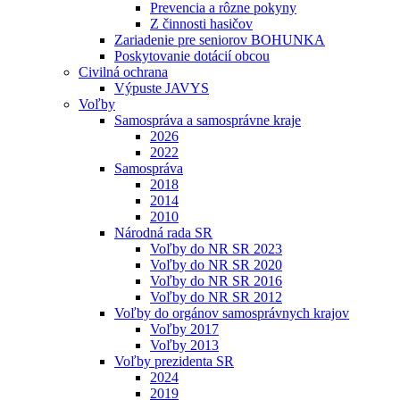
Prevencia a rôzne pokyny
Z činnosti hasičov
Zariadenie pre seniorov BOHUNKA
Poskytovanie dotácií obcou
Civilná ochrana
Výpuste JAVYS
Voľby
Samospráva a samosprávne kraje
2026
2022
Samospráva
2018
2014
2010
Národná rada SR
Voľby do NR SR 2023
Voľby do NR SR 2020
Voľby do NR SR 2016
Voľby do NR SR 2012
Voľby do orgánov samosprávnych krajov
Voľby 2017
Voľby 2013
Voľby prezidenta SR
2024
2019