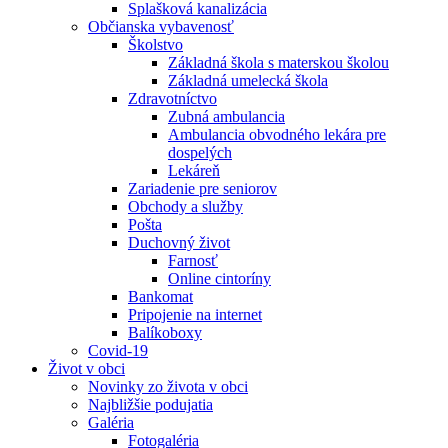
Splašková kanalizácia
Občianska vybavenosť
Školstvo
Základná škola s materskou školou
Základná umelecká škola
Zdravotníctvo
Zubná ambulancia
Ambulancia obvodného lekára pre
dospelých
Lekáreň
Zariadenie pre seniorov
Obchody a služby
Pošta
Duchovný život
Farnosť
Online cintoríny
Bankomat
Pripojenie na internet
Balíkoboxy
Covid-19
Život v obci
Novinky zo života v obci
Najbližšie podujatia
Galéria
Fotogaléria