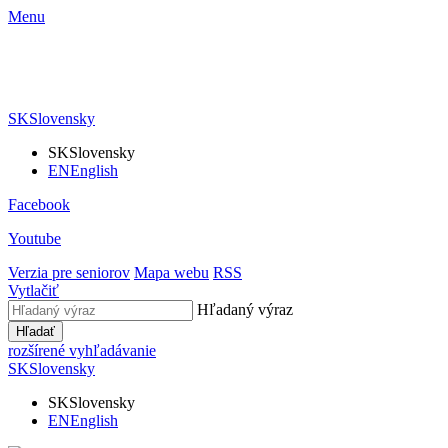
Menu
SK
Slovensky
SK
Slovensky
EN
English
Facebook
Youtube
Verzia pre seniorov
Mapa webu
RSS
Vytlačiť
Hľadaný výraz
Hľadať
rozšírené vyhľadávanie
SK
Slovensky
SK
Slovensky
EN
English