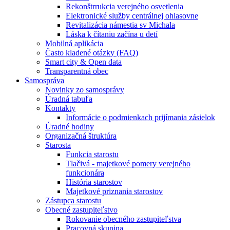
Rekonštrrukcia verejného osvetlenia
Elektronické služby centrálnej ohlasovne
Revitalizácia námestia sv Michala
Láska k čítaniu začína u detí
Mobilná aplikácia
Často kladené otázky (FAQ)
Smart city & Open data
Transparentná obec
Samospráva
Novinky zo samosprávy
Úradná tabuľa
Kontakty
Informácie o podmienkach prijímania zásielok
Úradné hodiny
Organizačná štruktúra
Starosta
Funkcia starostu
Tlačivá - majetkové pomery verejného
funkcionára
História starostov
Majetkové priznania starostov
Zástupca starostu
Obecné zastupiteľstvo
Rokovanie obecného zastupiteľstva
Pracovná skupina