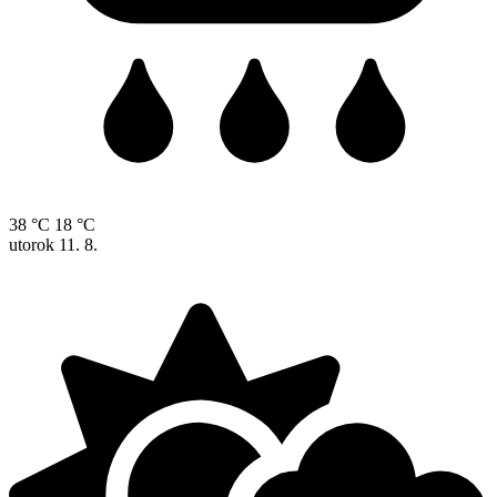
38 °C
18 °C
utorok
11. 8.