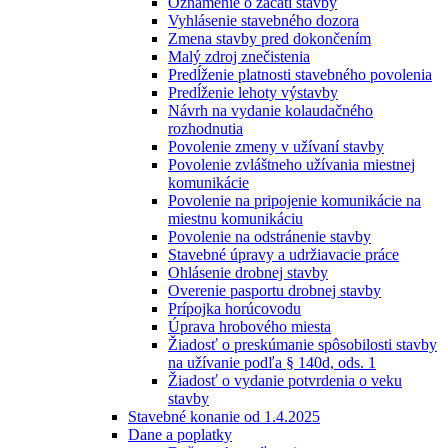
Oznámenie o začatí stavby
Vyhlásenie stavebného dozora
Zmena stavby pred dokončením
Malý zdroj znečistenia
Predĺženie platnosti stavebného povolenia
Predĺženie lehoty výstavby
Návrh na vydanie kolaudačného
rozhodnutia
Povolenie zmeny v užívaní stavby
Povolenie zvláštneho užívania miestnej
komunikácie
Povolenie na pripojenie komunikácie na
miestnu komunikáciu
Povolenie na odstránenie stavby
Stavebné úpravy a udržiavacie práce
Ohlásenie drobnej stavby
Overenie pasportu drobnej stavby
Prípojka horúcovodu
Úprava hrobového miesta
Žiadosť o preskúmanie spôsobilosti stavby
na užívanie podľa § 140d, ods. 1
Žiadosť o vydanie potvrdenia o veku
stavby
Stavebné konanie od 1.4.2025
Dane a poplatky