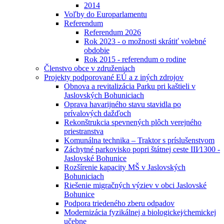
2014
Voľby do Europarlamentu
Referendum
Referendum 2026
Rok 2023 - o možnosti skrátiť volebné
obdobie
Rok 2015 - referendum o rodine
Členstvo obce v združeniach
Projekty podporované EÚ a z iných zdrojov
Obnova a revitalizácia Parku pri kaštieli v
Jaslovských Bohuniciach
Oprava havarijného stavu stavidla po
prívalových dažďoch
Rekonštrukcia spevnených plôch verejného
priestranstva
Komunálna technika – Traktor s príslušenstvom
Záchytné parkovisko popri štátnej ceste III⁄1300 -
Jaslovské Bohunice
Rozšírenie kapacity MŠ v Jaslovských
Bohuniciach
Riešenie migračných výziev v obci Jaslovské
Bohunice
Podpora triedeného zberu odpadov
Modernizácia fyzikálnej a biologickej⁄chemickej
učebne