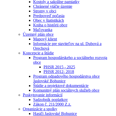
Kostoly a sakrálne pamiatky
Chránené vtáčie územie
Stromy v obci
Predpoveď počasia
Obec v štatistikách
Kniha o histórii obce
Maľovanka
Územný plán obce
Mapový klient
Informácie pre staviteľov na ul. Dubová a
Orechová
Koncepcie a štúdie
Program hospodárskeho a sociálneho rozvoja
obce
PHSR 2015 - 2025
PHSR 2012- 2018
Program odpadového hospodárstva obce
Jaslovské Bohunice
Štúdie a projektové dokumentácie
Komunitný plán sociálnych služieb obce
Poskytovanie informácií
Sadzobník poplatkov
Zákon č. 211⁄2000 Z.z.
Organizácie a spolky
Hasiči Jaslovské Bohunice