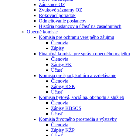
Zápisnice OZ
Zvukové záznamy OZ
Rokovací poriadok
Odmeňovanie poslancov
História poslancov a účasť na zasadnutiach
Obecné komisie
Komisia pre ochranu verejného záujmu
Členovia
Zápisy
Finančná komisia pre správu obecného majetku
Členovia
Zápisy FK
Účasť
Komisia pre šport, kultúru a vzdelávanie
Členovia
Zápisy KSK
Účasť
Komisia bytová, sociálna, obchodu a služieb
Členovia
Zápisy KBSOS
Účasť
Komisia životného prostredia a výstavby
Členovia
Zápisy KŽP
Účasť