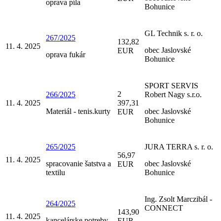
oprava píla
Bohunice
GL Technik s. r. o.
267/2025
132,82
11. 4. 2025
obec Jaslovské
EUR
oprava fukár
Bohunice
SPORT SERVIS
2
266/2025
Robert Nagy s.r.o.
11. 4. 2025
397,31
Materiál - tenis.kurty
obec Jaslovské
EUR
Bohunice
265/2025
JURA TERRA s. r. o.
56,97
11. 4. 2025
spracovanie šatstva a
obec Jaslovské
EUR
textilu
Bohunice
Ing. Zsolt Marczibál -
264/2025
CONNECT
143,90
11. 4. 2025
kancelárske potreby
EUR