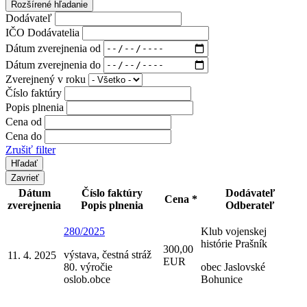
Rozšírené hľadanie
Dodávateľ
IČO Dodávatelia
Dátum zverejnenia od
Dátum zverejnenia do
Zverejnený v roku
Číslo faktúry
Popis plnenia
Cena od
Cena do
Zrušiť filter
Zavrieť
Dátum
Číslo faktúry
Dodávateľ
Cena *
zverejnenia
Popis plnenia
Odberateľ
280/2025
Klub vojenskej
histórie Prašník
300,00
výstava, čestná stráž
11. 4. 2025
EUR
80. výročie
obec Jaslovské
oslob.obce
Bohunice