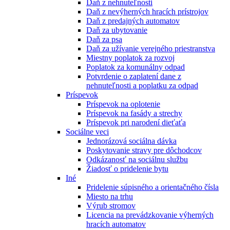
Daň z nehnuteľnosti
Daň z nevýherných hracích prístrojov
Daň z predajných automatov
Daň za ubytovanie
Daň za psa
Daň za užívanie verejného priestranstva
Miestny poplatok za rozvoj
Poplatok za komunálny odpad
Potvrdenie o zaplatení dane z
nehnuteľnosti a poplatku za odpad
Príspevok
Príspevok na oplotenie
Príspevok na fasády a strechy
Príspevok pri narodení dieťaťa
Sociálne veci
Jednorázová sociálna dávka
Poskytovanie stravy pre dôchodcov
Odkázanosť na sociálnu službu
Žiadosť o pridelenie bytu
Iné
Pridelenie súpisného a orientačného čísla
Miesto na trhu
Výrub stromov
Licencia na prevádzkovanie výherných
hracích automatov