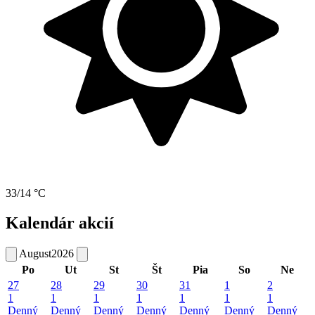
33/14 °C
Kalendár akcií
August
2026
Po
Ut
St
Št
Pia
So
Ne
27
28
29
30
31
1
2
1
1
1
1
1
1
1
Denný
Denný
Denný
Denný
Denný
Denný
Denný