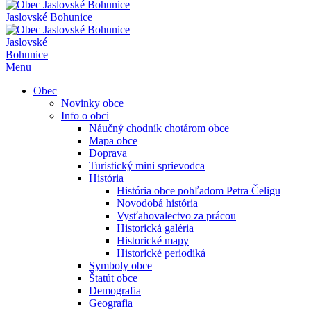
Jaslovské Bohunice
Jaslovské
Bohunice
Menu
Obec
Novinky obce
Info o obci
Náučný chodník chotárom obce
Mapa obce
Doprava
Turistický mini sprievodca
História
História obce pohľadom Petra Čeligu
Novodobá história
Vysťahovalectvo za prácou
Historická galéria
Historické mapy
Historické periodiká
Symboly obce
Štatút obce
Demografia
Geografia