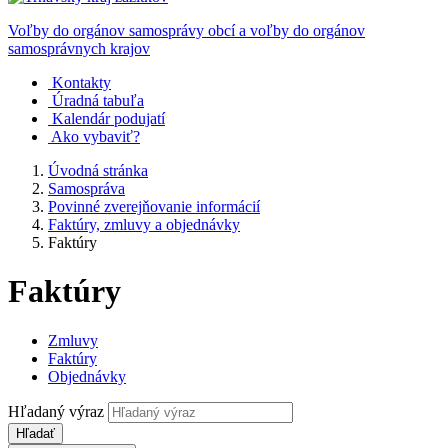
Voľby do orgánov samosprávy obcí a voľby do orgánov
samosprávnych krajov
Kontakty
Úradná tabuľa
Kalendár podujatí
Ako vybaviť?
Úvodná stránka
Samospráva
Povinné zverejňovanie informácií
Faktúry, zmluvy a objednávky
Faktúry
Faktúry
Zmluvy
Faktúry
Objednávky
Hľadaný výraz
Hľadať