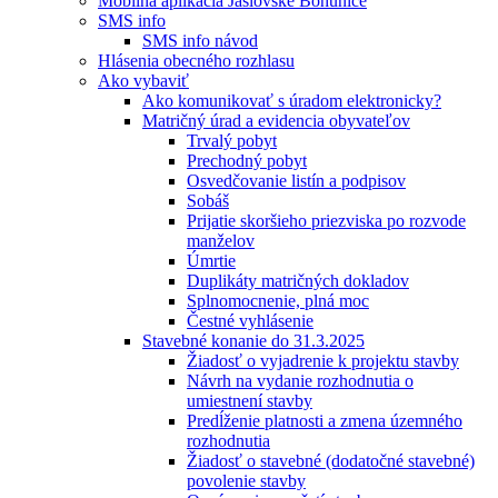
Mobilná aplikácia Jaslovské Bohunice
SMS info
SMS info návod
Hlásenia obecného rozhlasu
Ako vybaviť
Ako komunikovať s úradom elektronicky?
Matričný úrad a evidencia obyvateľov
Trvalý pobyt
Prechodný pobyt
Osvedčovanie listín a podpisov
Sobáš
Prijatie skoršieho priezviska po rozvode
manželov
Úmrtie
Duplikáty matričných dokladov
Splnomocnenie, plná moc
Čestné vyhlásenie
Stavebné konanie do 31.3.2025
Žiadosť o vyjadrenie k projektu stavby
Návrh na vydanie rozhodnutia o
umiestnení stavby
Predĺženie platnosti a zmena územného
rozhodnutia
Žiadosť o stavebné (dodatočné stavebné)
povolenie stavby