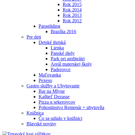
Rok 2015
Rok 2014
Rok 2013
Rok 2012
Paragliding
Brazília 2016
Pre deti
Detské ihriská
Lienka
Panské diely
Park pri amfiteátri
Areál materskej školy
Paderovce
Maľovanka
Pexeso
Gastro služby a Ubytovanie
Bar na Mlyne
Kaštieľ Dezasse
Pizza u sekerovcov
Pohostinstvo Remenár + ubytovňa
Knižnica
Čo sa udialo v knižnici
Blavské noviny