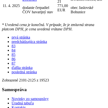
21
11. 4. 2025
771,00
dodanie čerpadiel
obec Jaslovské
EUR
ČOV havarijný stav
Bohunice
* Uvedená cena je konečná. V prípade, že je zmluvná strana
platcom DPH, je cena uvedená vrátane DPH.
prvá stránka
predchádzajúca stránka
83
84
85
86
87
ďalšia stránka
posledná stránka
Zobrazené
2101
-
2125
z 19523
Samospráva
Novinky zo samosprávy
Úradná tabuľa
Kontakty