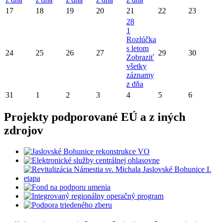
17
18
19
20
21
22
23
28
1
Rozlúčka
s letom
24
25
26
27
29
30
Zobraziť
všetky
záznamy
z dňa
31
1
2
3
4
5
6
Projekty podporované EÚ a z iných
zdrojov