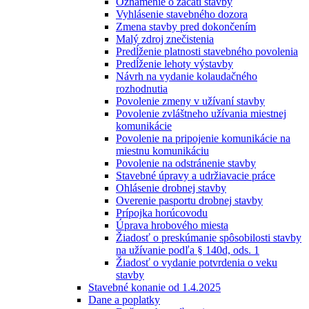
Oznámenie o začatí stavby
Vyhlásenie stavebného dozora
Zmena stavby pred dokončením
Malý zdroj znečistenia
Predĺženie platnosti stavebného povolenia
Predĺženie lehoty výstavby
Návrh na vydanie kolaudačného
rozhodnutia
Povolenie zmeny v užívaní stavby
Povolenie zvláštneho užívania miestnej
komunikácie
Povolenie na pripojenie komunikácie na
miestnu komunikáciu
Povolenie na odstránenie stavby
Stavebné úpravy a udržiavacie práce
Ohlásenie drobnej stavby
Overenie pasportu drobnej stavby
Prípojka horúcovodu
Úprava hrobového miesta
Žiadosť o preskúmanie spôsobilosti stavby
na užívanie podľa § 140d, ods. 1
Žiadosť o vydanie potvrdenia o veku
stavby
Stavebné konanie od 1.4.2025
Dane a poplatky