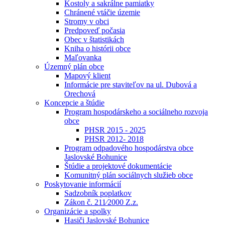
Kostoly a sakrálne pamiatky
Chránené vtáčie územie
Stromy v obci
Predpoveď počasia
Obec v štatistikách
Kniha o histórii obce
Maľovanka
Územný plán obce
Mapový klient
Informácie pre staviteľov na ul. Dubová a
Orechová
Koncepcie a štúdie
Program hospodárskeho a sociálneho rozvoja
obce
PHSR 2015 - 2025
PHSR 2012- 2018
Program odpadového hospodárstva obce
Jaslovské Bohunice
Štúdie a projektové dokumentácie
Komunitný plán sociálnych služieb obce
Poskytovanie informácií
Sadzobník poplatkov
Zákon č. 211⁄2000 Z.z.
Organizácie a spolky
Hasiči Jaslovské Bohunice