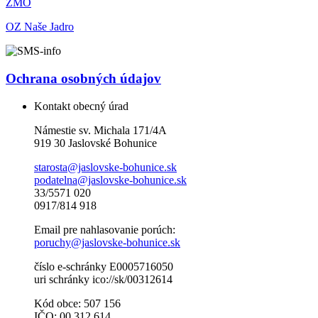
ZMO
OZ Naše Jadro
Ochrana osobných údajov
Kontakt obecný úrad
Námestie sv. Michala 171/4A
919 30 Jaslovské Bohunice
starosta@jaslovske-bohunice.sk
podatelna@jaslovske-bohunice.sk
33/5571 020
0917/814 918
Email pre nahlasovanie porúch:
poruchy@jaslovske-bohunice.sk
číslo e-schránky E0005716050
uri schránky ico://sk/00312614
Kód obce: 507 156
IČO: 00 312 614