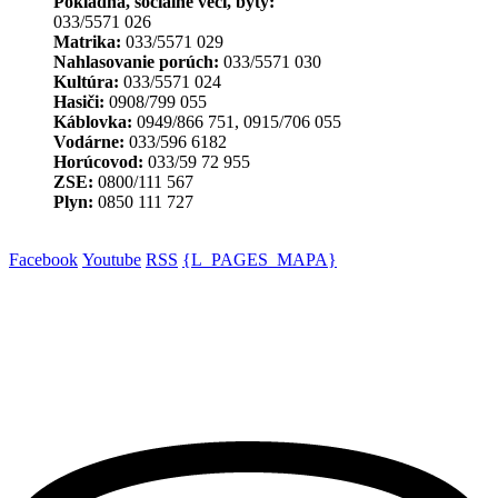
Pokladňa, sociálne veci, byty:
033/5571 026
Matrika:
033/5571 029
Nahlasovanie porúch:
033/5571 030
Kultúra:
033/5571 024
Hasiči:
0908/799 055
Káblovka:
0949/866 751, 0915/706 055
Vodárne:
033/596 6182
Horúcovod:
033/59 72 955
ZSE:
0800/111 567
Plyn:
0850 111 727
Facebook
Youtube
RSS
{L_PAGES_MAPA}