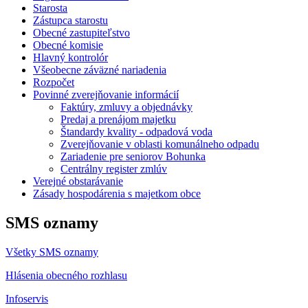
Starosta
Zástupca starostu
Obecné zastupiteľstvo
Obecné komisie
Hlavný kontrolór
Všeobecne záväzné nariadenia
Rozpočet
Povinné zverejňovanie informácií
Faktúry, zmluvy a objednávky
Predaj a prenájom majetku
Štandardy kvality - odpadová voda
Zverejňovanie v oblasti komunálneho odpadu
Zariadenie pre seniorov Bohunka
Centrálny register zmlúv
Verejné obstarávanie
Zásady hospodárenia s majetkom obce
SMS oznamy
Všetky SMS oznamy
Hlásenia obecného rozhlasu
Infoservis