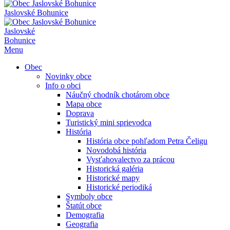
Jaslovské Bohunice
Jaslovské
Bohunice
Menu
Obec
Novinky obce
Info o obci
Náučný chodník chotárom obce
Mapa obce
Doprava
Turistický mini sprievodca
História
História obce pohľadom Petra Čeligu
Novodobá história
Vysťahovalectvo za prácou
Historická galéria
Historické mapy
Historické periodiká
Symboly obce
Štatút obce
Demografia
Geografia