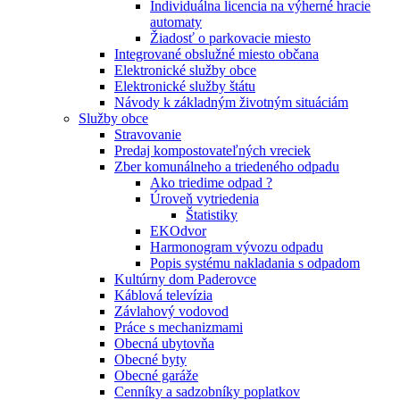
Individuálna licencia na výherné hracie
automaty
Žiadosť o parkovacie miesto
Integrované obslužné miesto občana
Elektronické služby obce
Elektronické služby štátu
Návody k základným životným situáciám
Služby obce
Stravovanie
Predaj kompostovateľných vreciek
Zber komunálneho a triedeného odpadu
Ako triedime odpad ?
Úroveň vytriedenia
Štatistiky
EKOdvor
Harmonogram vývozu odpadu
Popis systému nakladania s odpadom
Kultúrny dom Paderovce
Káblová televízia
Závlahový vodovod
Práce s mechanizmami
Obecná ubytovňa
Obecné byty
Obecné garáže
Cenníky a sadzobníky poplatkov