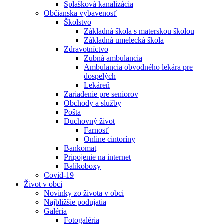
Splašková kanalizácia
Občianska vybavenosť
Školstvo
Základná škola s materskou školou
Základná umelecká škola
Zdravotníctvo
Zubná ambulancia
Ambulancia obvodného lekára pre
dospelých
Lekáreň
Zariadenie pre seniorov
Obchody a služby
Pošta
Duchovný život
Farnosť
Online cintoríny
Bankomat
Pripojenie na internet
Balíkoboxy
Covid-19
Život v obci
Novinky zo života v obci
Najbližšie podujatia
Galéria
Fotogaléria