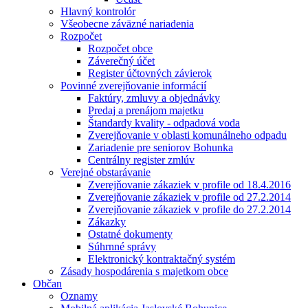
Hlavný kontrolór
Všeobecne záväzné nariadenia
Rozpočet
Rozpočet obce
Záverečný účet
Register účtovných závierok
Povinné zverejňovanie informácií
Faktúry, zmluvy a objednávky
Predaj a prenájom majetku
Štandardy kvality - odpadová voda
Zverejňovanie v oblasti komunálneho odpadu
Zariadenie pre seniorov Bohunka
Centrálny register zmlúv
Verejné obstarávanie
Zverejňovanie zákaziek v profile od 18.4.2016
Zverejňovanie zákaziek v profile od 27.2.2014
Zverejňovanie zákaziek v profile do 27.2.2014
Zákazky
Ostatné dokumenty
Súhrnné správy
Elektronický kontraktačný systém
Zásady hospodárenia s majetkom obce
Občan
Oznamy