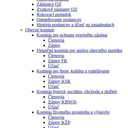
Zápisnice OZ
Zvukové záznamy OZ
Rokovací poriadok
Odmeňovanie poslancov
História poslancov a účasť na zasadnutiach
Obecné komisie
Komisia pre ochranu verejného záujmu
Členovia
Zápisy
Finančná komisia pre správu obecného majetku
Členovia
Zápisy FK
Účasť
Komisia pre šport, kultúru a vzdelávanie
Členovia
Zápisy KSK
Účasť
Komisia bytová, sociálna, obchodu a služieb
Členovia
Zápisy KBSOS
Účasť
Komisia životného prostredia a výstavby
Členovia
Zápisy KŽP
Účasť