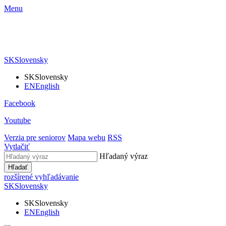
Menu
SK
Slovensky
SK
Slovensky
EN
English
Facebook
Youtube
Verzia pre seniorov
Mapa webu
RSS
Vytlačiť
Hľadaný výraz
Hľadať
rozšírené vyhľadávanie
SK
Slovensky
SK
Slovensky
EN
English