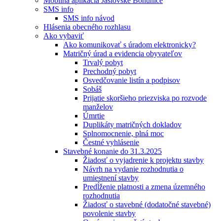
Mobilná aplikácia Jaslovské Bohunice
SMS info
SMS info návod
Hlásenia obecného rozhlasu
Ako vybaviť
Ako komunikovať s úradom elektronicky?
Matričný úrad a evidencia obyvateľov
Trvalý pobyt
Prechodný pobyt
Osvedčovanie listín a podpisov
Sobáš
Prijatie skoršieho priezviska po rozvode
manželov
Úmrtie
Duplikáty matričných dokladov
Splnomocnenie, plná moc
Čestné vyhlásenie
Stavebné konanie do 31.3.2025
Žiadosť o vyjadrenie k projektu stavby
Návrh na vydanie rozhodnutia o
umiestnení stavby
Predĺženie platnosti a zmena územného
rozhodnutia
Žiadosť o stavebné (dodatočné stavebné)
povolenie stavby