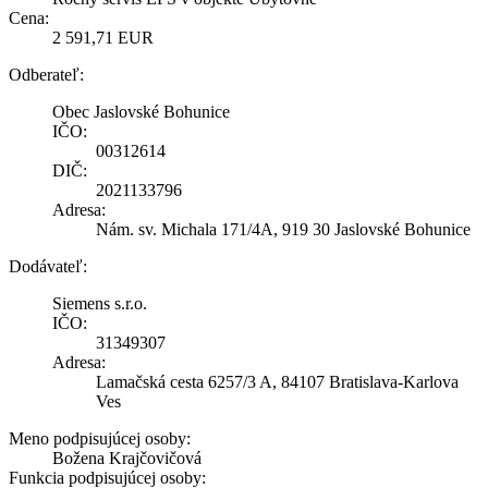
Cena:
2 591,71 EUR
Odberateľ:
Obec Jaslovské Bohunice
IČO:
00312614
DIČ:
2021133796
Adresa:
Nám. sv. Michala 171/4A, 919 30 Jaslovské Bohunice
Dodávateľ:
Siemens s.r.o.
IČO:
31349307
Adresa:
Lamačská cesta 6257/3 A, 84107 Bratislava-Karlova
Ves
Meno podpisujúcej osoby:
Božena Krajčovičová
Funkcia podpisujúcej osoby: