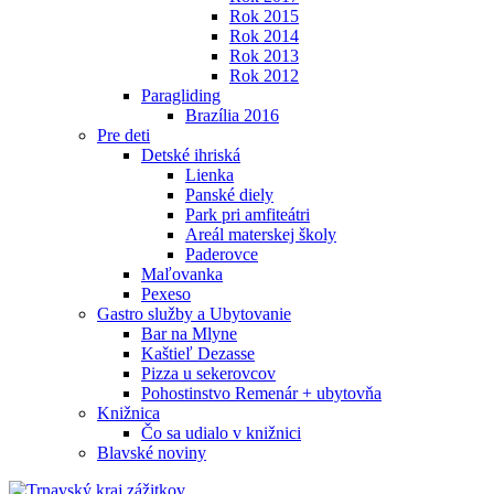
Rok 2015
Rok 2014
Rok 2013
Rok 2012
Paragliding
Brazília 2016
Pre deti
Detské ihriská
Lienka
Panské diely
Park pri amfiteátri
Areál materskej školy
Paderovce
Maľovanka
Pexeso
Gastro služby a Ubytovanie
Bar na Mlyne
Kaštieľ Dezasse
Pizza u sekerovcov
Pohostinstvo Remenár + ubytovňa
Knižnica
Čo sa udialo v knižnici
Blavské noviny