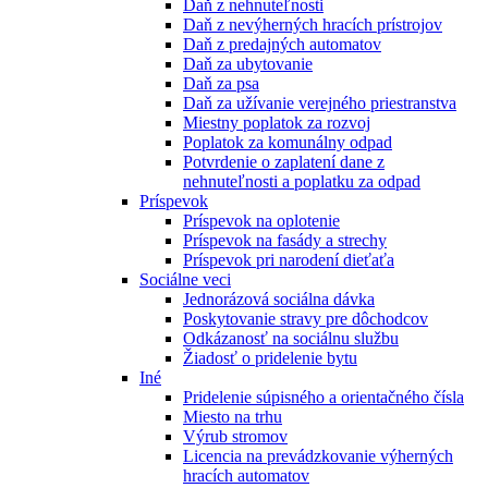
Daň z nehnuteľnosti
Daň z nevýherných hracích prístrojov
Daň z predajných automatov
Daň za ubytovanie
Daň za psa
Daň za užívanie verejného priestranstva
Miestny poplatok za rozvoj
Poplatok za komunálny odpad
Potvrdenie o zaplatení dane z
nehnuteľnosti a poplatku za odpad
Príspevok
Príspevok na oplotenie
Príspevok na fasády a strechy
Príspevok pri narodení dieťaťa
Sociálne veci
Jednorázová sociálna dávka
Poskytovanie stravy pre dôchodcov
Odkázanosť na sociálnu službu
Žiadosť o pridelenie bytu
Iné
Pridelenie súpisného a orientačného čísla
Miesto na trhu
Výrub stromov
Licencia na prevádzkovanie výherných
hracích automatov