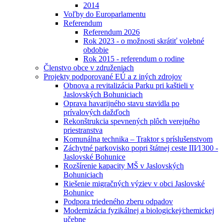
2014
Voľby do Europarlamentu
Referendum
Referendum 2026
Rok 2023 - o možnosti skrátiť volebné
obdobie
Rok 2015 - referendum o rodine
Členstvo obce v združeniach
Projekty podporované EÚ a z iných zdrojov
Obnova a revitalizácia Parku pri kaštieli v
Jaslovských Bohuniciach
Oprava havarijného stavu stavidla po
prívalových dažďoch
Rekonštrukcia spevnených plôch verejného
priestranstva
Komunálna technika – Traktor s príslušenstvom
Záchytné parkovisko popri štátnej ceste III⁄1300 -
Jaslovské Bohunice
Rozšírenie kapacity MŠ v Jaslovských
Bohuniciach
Riešenie migračných výziev v obci Jaslovské
Bohunice
Podpora triedeného zberu odpadov
Modernizácia fyzikálnej a biologickej⁄chemickej
učebne