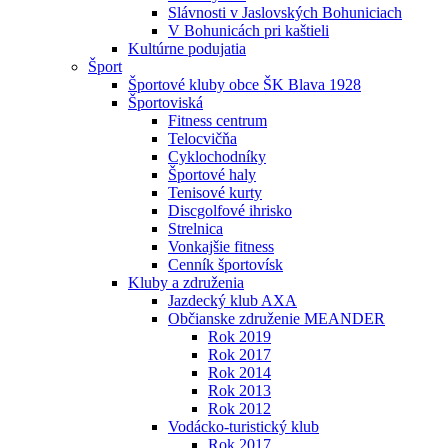
Slávnosti v Jaslovských Bohuniciach
V Bohunicách pri kaštieli
Kultúrne podujatia
Šport
Športové kluby obce ŠK Blava 1928
Športoviská
Fitness centrum
Telocvičňa
Cyklochodníky
Športové haly
Tenisové kurty
Discgolfové ihrisko
Strelnica
Vonkajšie fitness
Cenník športovísk
Kluby a združenia
Jazdecký klub AXA
Občianske združenie MEANDER
Rok 2019
Rok 2017
Rok 2014
Rok 2013
Rok 2012
Vodácko-turistický klub
Rok 2017