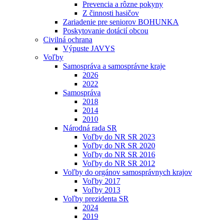
Prevencia a rôzne pokyny
Z činnosti hasičov
Zariadenie pre seniorov BOHUNKA
Poskytovanie dotácií obcou
Civilná ochrana
Výpuste JAVYS
Voľby
Samospráva a samosprávne kraje
2026
2022
Samospráva
2018
2014
2010
Národná rada SR
Voľby do NR SR 2023
Voľby do NR SR 2020
Voľby do NR SR 2016
Voľby do NR SR 2012
Voľby do orgánov samosprávnych krajov
Voľby 2017
Voľby 2013
Voľby prezidenta SR
2024
2019