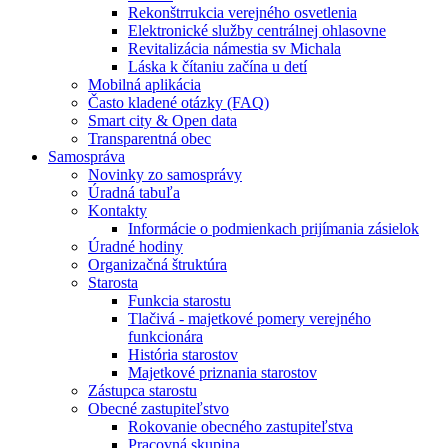
Rekonštrrukcia verejného osvetlenia
Elektronické služby centrálnej ohlasovne
Revitalizácia námestia sv Michala
Láska k čítaniu začína u detí
Mobilná aplikácia
Často kladené otázky (FAQ)
Smart city & Open data
Transparentná obec
Samospráva
Novinky zo samosprávy
Úradná tabuľa
Kontakty
Informácie o podmienkach prijímania zásielok
Úradné hodiny
Organizačná štruktúra
Starosta
Funkcia starostu
Tlačivá - majetkové pomery verejného
funkcionára
História starostov
Majetkové priznania starostov
Zástupca starostu
Obecné zastupiteľstvo
Rokovanie obecného zastupiteľstva
Pracovná skupina