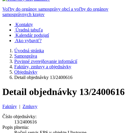
Voľby do orgánov samosprávy obcí a voľby do orgánov
samosprávnych krajov
Kontakty
Úradná tabuľa
Kalendár podujatí
Ako vybaviť?
Úvodná stránka
Samospráva
Povinné zverejňovanie informácií
Faktúry, zmluvy a objednávky
Objednávky
Detail objednávky 13/2400616
Detail objednávky 13/2400616
Faktúry
|
Zmluvy
Číslo objednávky:
13/2400616
Popis plnenia:
Ročný servis EPS v objekte Ubytovne