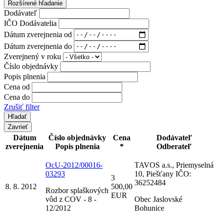
Rozšírené hľadanie
Dodávateľ
IČO Dodávatelia
Dátum zverejnenia od
Dátum zverejnenia do
Zverejnený v roku
Číslo objednávky
Popis plnenia
Cena od
Cena do
Zrušiť filter
Zavrieť
Dátum
Číslo objednávky
Cena
Dodávateľ
zverejnenia
Popis plnenia
*
Odberateľ
OcU-2012/00016-
TAVOS a.s., Priemyselná
03293
10, Piešťany IČO:
3
36252484
8. 8. 2012
500,00
Rozbor splaškových
EUR
vôd z COV - 8 -
Obec Jaslovské
12/2012
Bohunice