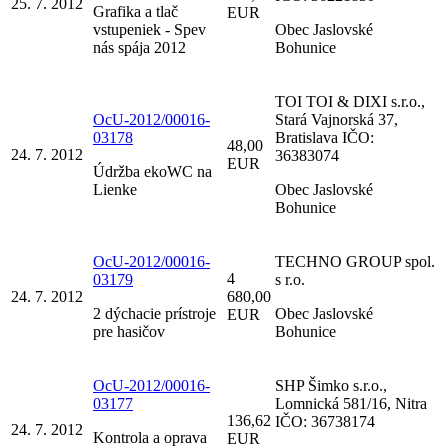
25. 7. 2012
Grafika a tlač
EUR
vstupeniek - Spev
Obec Jaslovské
nás spája 2012
Bohunice
TOI TOI & DIXI s.r.o.,
OcU-2012/00016-
Stará Vajnorská 37,
03178
Bratislava IČO:
48,00
24. 7. 2012
36383074
EUR
Údržba ekoWC na
Lienke
Obec Jaslovské
Bohunice
OcU-2012/00016-
TECHNO GROUP spol.
4
03179
s r.o.
24. 7. 2012
680,00
2 dýchacie prístroje
Obec Jaslovské
EUR
pre hasičov
Bohunice
OcU-2012/00016-
SHP Šimko s.r.o.,
03177
Lomnická 581/16, Nitra
136,62
IČO: 36738174
24. 7. 2012
Kontrola a oprava
EUR