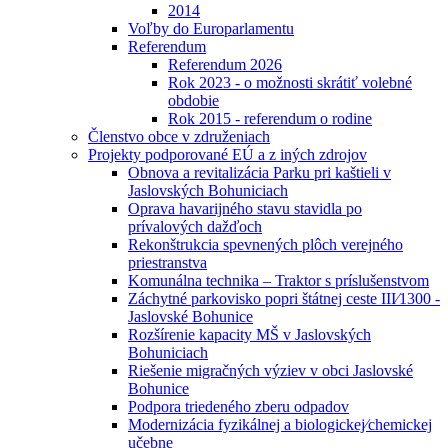
2014
Voľby do Europarlamentu
Referendum
Referendum 2026
Rok 2023 - o možnosti skrátiť volebné
obdobie
Rok 2015 - referendum o rodine
Členstvo obce v združeniach
Projekty podporované EÚ a z iných zdrojov
Obnova a revitalizácia Parku pri kaštieli v
Jaslovských Bohuniciach
Oprava havarijného stavu stavidla po
prívalových dažďoch
Rekonštrukcia spevnených plôch verejného
priestranstva
Komunálna technika – Traktor s príslušenstvom
Záchytné parkovisko popri štátnej ceste III⁄1300 -
Jaslovské Bohunice
Rozšírenie kapacity MŠ v Jaslovských
Bohuniciach
Riešenie migračných výziev v obci Jaslovské
Bohunice
Podpora triedeného zberu odpadov
Modernizácia fyzikálnej a biologickej⁄chemickej
učebne