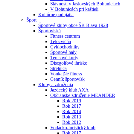
Slávnosti v Jaslovských Bohuniciach
V Bohunicách pri kaštieli
Kultúrne podujatia
Šport
Športové kluby obce ŠK Blava 1928
Športoviská
Fitness centrum
Telocvičňa
Cyklochodníky
Športové haly
Tenisové kurty
Discgolfové ihrisko
Strelnica
Vonkajšie fitness
Cenník športovísk
Kluby a združenia
Jazdecký klub AXA
Občianske združenie MEANDER
Rok 2019
Rok 2017
Rok 2014
Rok 2013
Rok 2012
Vodácko-turistický klub
Rok 2017