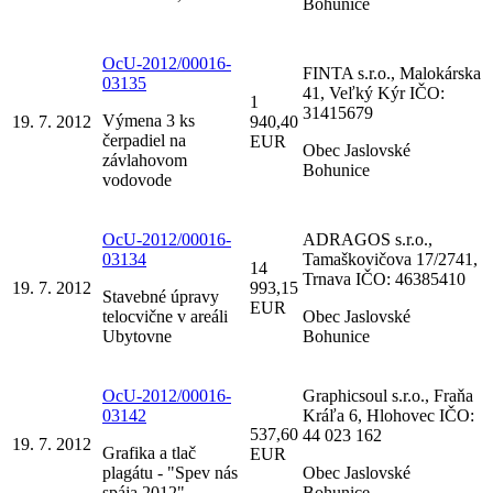
Bohunice
OcU-2012/00016-
FINTA s.r.o., Malokárska
03135
41, Veľký Kýr IČO:
1
31415679
Výmena 3 ks
19. 7. 2012
940,40
čerpadiel na
EUR
Obec Jaslovské
závlahovom
Bohunice
vodovode
OcU-2012/00016-
ADRAGOS s.r.o.,
03134
Tamaškovičova 17/2741,
14
Trnava IČO: 46385410
19. 7. 2012
993,15
Stavebné úpravy
EUR
telocvične v areáli
Obec Jaslovské
Ubytovne
Bohunice
OcU-2012/00016-
Graphicsoul s.r.o., Fraňa
03142
Kráľa 6, Hlohovec IČO:
537,60
44 023 162
19. 7. 2012
Grafika a tlač
EUR
plagátu - "Spev nás
Obec Jaslovské
spája 2012"
Bohunice