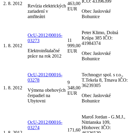
IČO: 43396399
2. 8. 2012
463,00
Revízia elektrických
EUR
zariadení v
Obec Jaslovské
amfiteátri
Bohunice
Peter Klimo, Dolná
OcU-2012/00016-
Krúpa 385 IČO:
11
03273
41984374
1. 8. 2012
999,00
Elektroinštalačné
EUR
Obec Jaslovské
práce na rok 2012
Bohunice
OcU-2012/00016-
Technogyr spol. s r.o.,
03278
T.Tekela 8, Trnava IČO:
9
36239305
1. 8. 2012
348,00
Výmena obehových
EUR
čerpadiel na
Obec Jaslovské
Ubytovni
Bohunice
Maroš Jordan - G.M.J.,
OcU-2012/00016-
Nitrianska 109,
03274
Hlohovec IČO:
171,60
1. 8. 2012
46326529