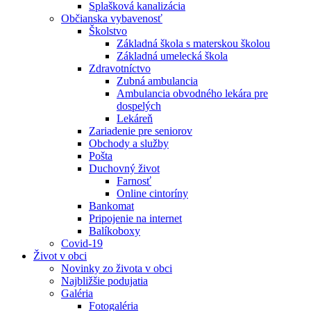
Splašková kanalizácia
Občianska vybavenosť
Školstvo
Základná škola s materskou školou
Základná umelecká škola
Zdravotníctvo
Zubná ambulancia
Ambulancia obvodného lekára pre
dospelých
Lekáreň
Zariadenie pre seniorov
Obchody a služby
Pošta
Duchovný život
Farnosť
Online cintoríny
Bankomat
Pripojenie na internet
Balíkoboxy
Covid-19
Život v obci
Novinky zo života v obci
Najbližšie podujatia
Galéria
Fotogaléria