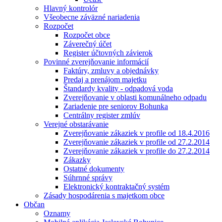
Hlavný kontrolór
Všeobecne záväzné nariadenia
Rozpočet
Rozpočet obce
Záverečný účet
Register účtovných závierok
Povinné zverejňovanie informácií
Faktúry, zmluvy a objednávky
Predaj a prenájom majetku
Štandardy kvality - odpadová voda
Zverejňovanie v oblasti komunálneho odpadu
Zariadenie pre seniorov Bohunka
Centrálny register zmlúv
Verejné obstarávanie
Zverejňovanie zákaziek v profile od 18.4.2016
Zverejňovanie zákaziek v profile od 27.2.2014
Zverejňovanie zákaziek v profile do 27.2.2014
Zákazky
Ostatné dokumenty
Súhrnné správy
Elektronický kontraktačný systém
Zásady hospodárenia s majetkom obce
Občan
Oznamy