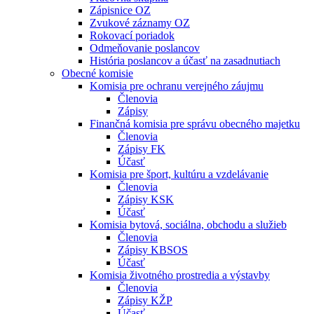
Zápisnice OZ
Zvukové záznamy OZ
Rokovací poriadok
Odmeňovanie poslancov
História poslancov a účasť na zasadnutiach
Obecné komisie
Komisia pre ochranu verejného záujmu
Členovia
Zápisy
Finančná komisia pre správu obecného majetku
Členovia
Zápisy FK
Účasť
Komisia pre šport, kultúru a vzdelávanie
Členovia
Zápisy KSK
Účasť
Komisia bytová, sociálna, obchodu a služieb
Členovia
Zápisy KBSOS
Účasť
Komisia životného prostredia a výstavby
Členovia
Zápisy KŽP
Účasť