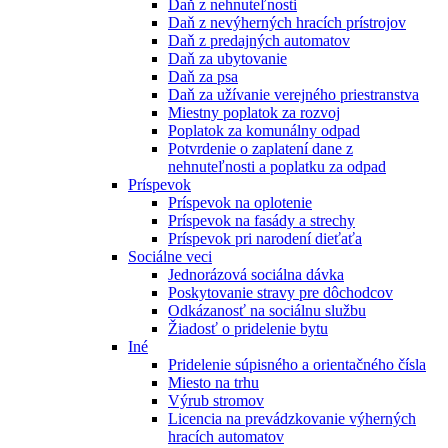
Daň z nehnuteľnosti
Daň z nevýherných hracích prístrojov
Daň z predajných automatov
Daň za ubytovanie
Daň za psa
Daň za užívanie verejného priestranstva
Miestny poplatok za rozvoj
Poplatok za komunálny odpad
Potvrdenie o zaplatení dane z
nehnuteľnosti a poplatku za odpad
Príspevok
Príspevok na oplotenie
Príspevok na fasády a strechy
Príspevok pri narodení dieťaťa
Sociálne veci
Jednorázová sociálna dávka
Poskytovanie stravy pre dôchodcov
Odkázanosť na sociálnu službu
Žiadosť o pridelenie bytu
Iné
Pridelenie súpisného a orientačného čísla
Miesto na trhu
Výrub stromov
Licencia na prevádzkovanie výherných
hracích automatov