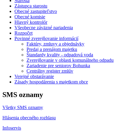
Starosta
Zástupca starostu
Obecné zastupiteľstvo
Obecné komisie
Hlavný kontrolór
Všeobecne záväzné nariadenia
Rozpočet
Povinné zverejňovanie informácií
Faktúry, zmluvy a objednávky
Predaj a prenájom majetku
Štandardy kvality - odpadová voda
Zverejňovanie v oblasti komunálneho odpadu
Zariadenie pre seniorov Bohunka
Centrálny register zmlúv
Verejné obstarávanie
Zásady hospodárenia s majetkom obce
SMS oznamy
Všetky SMS oznamy
Hlásenia obecného rozhlasu
Infoservis