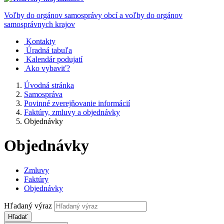
Voľby do orgánov samosprávy obcí a voľby do orgánov
samosprávnych krajov
Kontakty
Úradná tabuľa
Kalendár podujatí
Ako vybaviť?
Úvodná stránka
Samospráva
Povinné zverejňovanie informácií
Faktúry, zmluvy a objednávky
Objednávky
Objednávky
Zmluvy
Faktúry
Objednávky
Hľadaný výraz
Hľadať