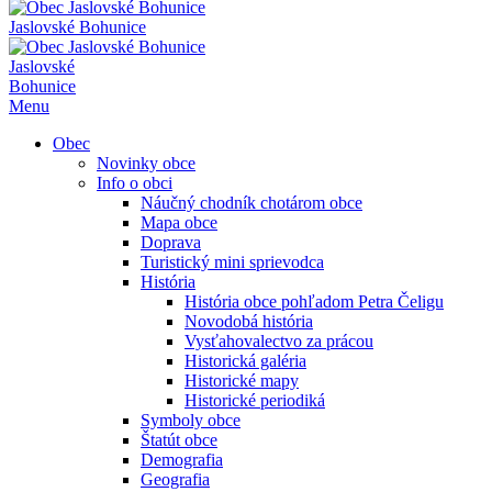
Jaslovské Bohunice
Jaslovské
Bohunice
Menu
Obec
Novinky obce
Info o obci
Náučný chodník chotárom obce
Mapa obce
Doprava
Turistický mini sprievodca
História
História obce pohľadom Petra Čeligu
Novodobá história
Vysťahovalectvo za prácou
Historická galéria
Historické mapy
Historické periodiká
Symboly obce
Štatút obce
Demografia
Geografia