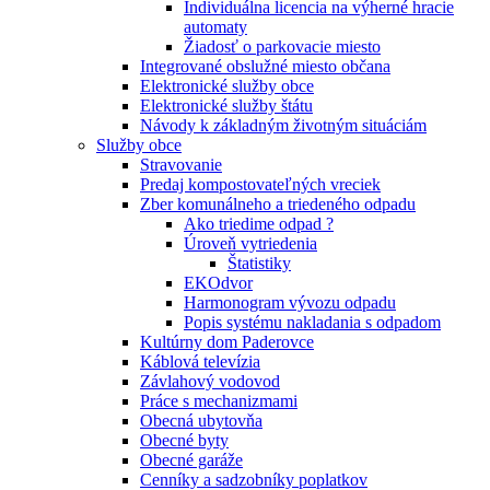
Individuálna licencia na výherné hracie
automaty
Žiadosť o parkovacie miesto
Integrované obslužné miesto občana
Elektronické služby obce
Elektronické služby štátu
Návody k základným životným situáciám
Služby obce
Stravovanie
Predaj kompostovateľných vreciek
Zber komunálneho a triedeného odpadu
Ako triedime odpad ?
Úroveň vytriedenia
Štatistiky
EKOdvor
Harmonogram vývozu odpadu
Popis systému nakladania s odpadom
Kultúrny dom Paderovce
Káblová televízia
Závlahový vodovod
Práce s mechanizmami
Obecná ubytovňa
Obecné byty
Obecné garáže
Cenníky a sadzobníky poplatkov