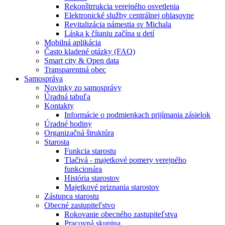
Rekonštrrukcia verejného osvetlenia
Elektronické služby centrálnej ohlasovne
Revitalizácia námestia sv Michala
Láska k čítaniu začína u detí
Mobilná aplikácia
Často kladené otázky (FAQ)
Smart city & Open data
Transparentná obec
Samospráva
Novinky zo samosprávy
Úradná tabuľa
Kontakty
Informácie o podmienkach prijímania zásielok
Úradné hodiny
Organizačná štruktúra
Starosta
Funkcia starostu
Tlačivá - majetkové pomery verejného
funkcionára
História starostov
Majetkové priznania starostov
Zástupca starostu
Obecné zastupiteľstvo
Rokovanie obecného zastupiteľstva
Pracovná skupina