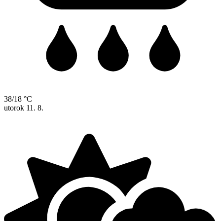
38/18 °C
utorok
11. 8.