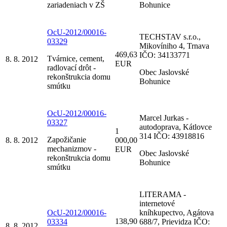
zariadeniach v ZŠ
Bohunice
OcU-2012/00016-
TECHSTAV s.r.o.,
03329
Mikovíniho 4, Trnava
469,63
IČO: 34133771
Tvárnice, cement,
8. 8. 2012
EUR
radlovací drôt -
Obec Jaslovské
rekonštrukcia domu
Bohunice
smútku
OcU-2012/00016-
Marcel Jurkas -
03327
autodoprava, Kátlovce
1
314 IČO: 43918816
Zapožičanie
8. 8. 2012
000,00
mechanizmov -
EUR
Obec Jaslovské
rekonštrukcia domu
Bohunice
smútku
LITERAMA -
internetové
OcU-2012/00016-
kníhkupectvo, Agátova
138,90
03334
688/7, Prievidza IČO:
8. 8. 2012