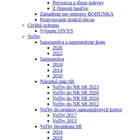
Prevencia a rôzne pokyny
Z činnosti hasičov
Zariadenie pre seniorov BOHUNKA
Poskytovanie dotácií obcou
Civilná ochrana
Výpuste JAVYS
Voľby
Samospráva a samosprávne kraje
2026
2022
Samospráva
2018
2014
2010
Národná rada SR
Voľby do NR SR 2023
Voľby do NR SR 2020
Voľby do NR SR 2016
Voľby do NR SR 2012
Voľby do orgánov samosprávnych krajov
Voľby 2017
Voľby 2013
Voľby prezidenta SR
2024
2019