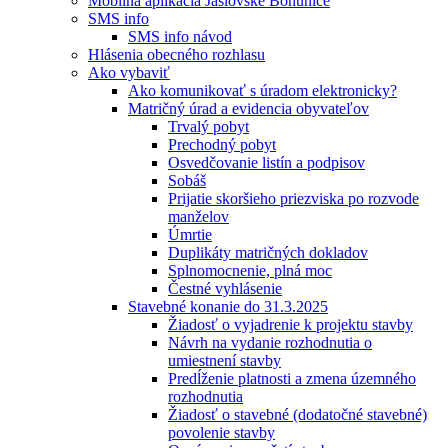
Mobilná aplikácia Jaslovské Bohunice
SMS info
SMS info návod
Hlásenia obecného rozhlasu
Ako vybaviť
Ako komunikovať s úradom elektronicky?
Matričný úrad a evidencia obyvateľov
Trvalý pobyt
Prechodný pobyt
Osvedčovanie listín a podpisov
Sobáš
Prijatie skoršieho priezviska po rozvode
manželov
Úmrtie
Duplikáty matričných dokladov
Splnomocnenie, plná moc
Čestné vyhlásenie
Stavebné konanie do 31.3.2025
Žiadosť o vyjadrenie k projektu stavby
Návrh na vydanie rozhodnutia o
umiestnení stavby
Predĺženie platnosti a zmena územného
rozhodnutia
Žiadosť o stavebné (dodatočné stavebné)
povolenie stavby