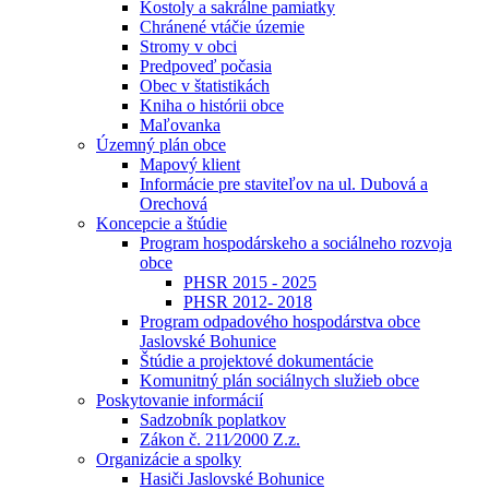
Kostoly a sakrálne pamiatky
Chránené vtáčie územie
Stromy v obci
Predpoveď počasia
Obec v štatistikách
Kniha o histórii obce
Maľovanka
Územný plán obce
Mapový klient
Informácie pre staviteľov na ul. Dubová a
Orechová
Koncepcie a štúdie
Program hospodárskeho a sociálneho rozvoja
obce
PHSR 2015 - 2025
PHSR 2012- 2018
Program odpadového hospodárstva obce
Jaslovské Bohunice
Štúdie a projektové dokumentácie
Komunitný plán sociálnych služieb obce
Poskytovanie informácií
Sadzobník poplatkov
Zákon č. 211⁄2000 Z.z.
Organizácie a spolky
Hasiči Jaslovské Bohunice