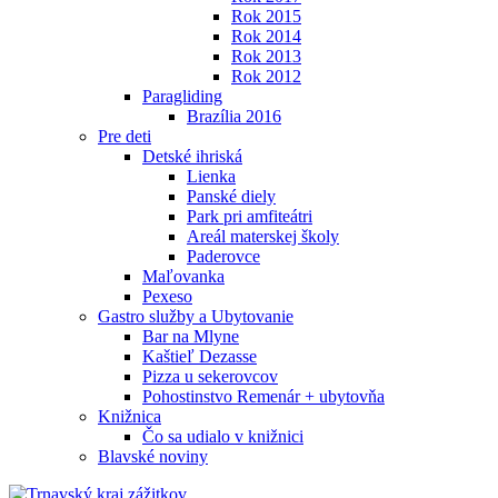
Rok 2015
Rok 2014
Rok 2013
Rok 2012
Paragliding
Brazília 2016
Pre deti
Detské ihriská
Lienka
Panské diely
Park pri amfiteátri
Areál materskej školy
Paderovce
Maľovanka
Pexeso
Gastro služby a Ubytovanie
Bar na Mlyne
Kaštieľ Dezasse
Pizza u sekerovcov
Pohostinstvo Remenár + ubytovňa
Knižnica
Čo sa udialo v knižnici
Blavské noviny