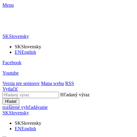
Menu
SK
Slovensky
SK
Slovensky
EN
English
Facebook
Youtube
Verzia pre seniorov
Mapa webu
RSS
Vytlačiť
Hľadaný výraz
Hľadať
rozšírené vyhľadávanie
SK
Slovensky
SK
Slovensky
EN
English