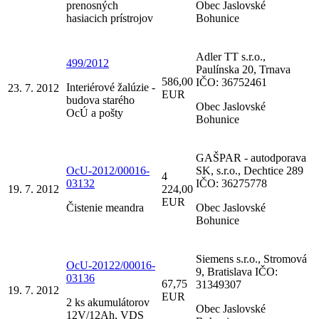
prenosných
Obec Jaslovské
hasiacich prístrojov
Bohunice
Adler TT s.r.o.,
499/2012
Paulínska 20, Trnava
586,00
IČO: 36752461
Interiérové žalúzie -
23. 7. 2012
EUR
budova starého
Obec Jaslovské
OcÚ a pošty
Bohunice
GAŠPAR - autodporava
OcU-2012/00016-
SK, s.r.o., Dechtice 289
4
03132
IČO: 36275778
19. 7. 2012
224,00
EUR
Čistenie meandra
Obec Jaslovské
Bohunice
Siemens s.r.o., Stromová
OcU-20122/00016-
9, Bratislava IČO:
03136
67,75
31349307
19. 7. 2012
EUR
2 ks akumulátorov
Obec Jaslovské
12V/12Ah, VDS