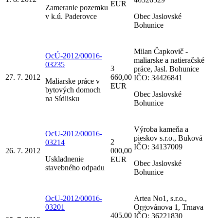
EUR
Zameranie pozemku
v k.ú. Paderovce
Obec Jaslovské
Bohunice
Milan Čapkovič -
OcÚ-2012/00016-
maliarske a natieračské
03235
3
práce, Jasl. Bohunice
27. 7. 2012
660,00
IČO: 34426841
Maliarske práce v
EUR
bytových domoch
Obec Jaslovské
na Sídlisku
Bohunice
Výroba kameňa a
OcU-2012/00016-
pieskov s.r.o., Buková
2
03214
IČO: 34137009
26. 7. 2012
000,00
Uskladnenie
EUR
Obec Jaslovské
stavebného odpadu
Bohunice
OcU-2012/00016-
Artea No1, s.r.o.,
03201
Orgovánova 1, Trnava
405,00
IČO: 36221830