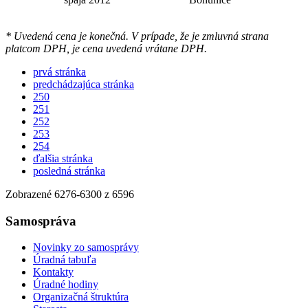
* Uvedená cena je konečná. V prípade, že je zmluvná strana
platcom DPH, je cena uvedená vrátane DPH.
prvá stránka
predchádzajúca stránka
250
251
252
253
254
ďalšia stránka
posledná stránka
Zobrazené
6276
-
6300
z 6596
Samospráva
Novinky zo samosprávy
Úradná tabuľa
Kontakty
Úradné hodiny
Organizačná štruktúra