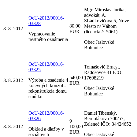
Mgr. Miroslav Jurika,
advokát, A.
OcU-2012/00016-
SLádkovičova 5, Nové
03328
80,00
Mesto n/ Váhom
8. 8. 2012
EUR
(licencia č. 5061)
Vypracovanie
trestného oznámenia
Obec Jaslovské
Bohunice
OcU-2012/00016-
Tomašovič Ernest,
03325
Radošovce 31 IČO:
540,00
17698219
Výroba a osadenie 4
8. 8. 2012
EUR
kotevných konzol -
Obec Jaslovské
rekonštrukcia domu
Bohunice
smútku
OcU-2012/00016-
Daniel Tibenský,
03326
Bernolákova 700/57,
9
Zeleneč IČO: 34424652
8. 8. 2012
100,00
Obklad a dlažby v
EUR
sociálnych
Obec Jaslovské