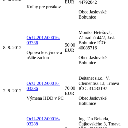
EUR
44792042
Knihy pre prvákov
Obec Jaslovské
Bohunice
Monika Hetešová,
OcU-2012/00016-
Záhradná 44/2, Jasl.
03336
Bohunice IČO:
50,00
8. 8. 2012
40085716
EUR
Oprava kostýmov a
ušitie záclon
Obec Jaslovské
Bohunice
Deltanet s.r.o., V.
OcU-2012/00016-
Clementisa 13, Trnava
70,00
03286
IČO: 31433197
2. 8. 2012
EUR
Výmena HDD v PC
Obec Jaslovské
Bohunice
OcU-2012/00016-
Ing. Ján Brisuda,
03288
Čajkovského 3, Trnava
1