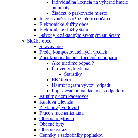
Individuálna licencia na výherné hracie
automaty
Žiadosť o parkovacie miesto
Integrované obslužné miesto občana
Elektronické služby obce
Elektronické služby štátu
Návody k základným životným situáciám
Služby obce
Stravovanie
Predaj kompostovateľných vreciek
Zber komunálneho a triedeného odpadu
Ako triedime odpad ?
Úroveň vytriedenia
Štatistiky
EKOdvor
Harmonogram vývozu odpadu
Popis systému nakladania s odpadom
Kultúrny dom Paderovce
Káblová televízia
Závlahový vodovod
Práce s mechanizmami
Obecná ubytovňa
Obecné byty
Obecné garáže
Cenníky a sadzobníky poplatkov