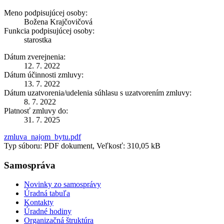
Meno podpisujúcej osoby:
Božena Krajčovičová
Funkcia podpisujúcej osoby:
starostka
Dátum zverejnenia:
12. 7. 2022
Dátum účinnosti zmluvy:
13. 7. 2022
Dátum uzatvorenia/udelenia súhlasu s uzatvorením zmluvy:
8. 7. 2022
Platnosť zmluvy do:
31. 7. 2025
zmluva_najom_bytu.pdf
Typ súboru: PDF dokument, Veľkosť: 310,05 kB
Samospráva
Novinky zo samosprávy
Úradná tabuľa
Kontakty
Úradné hodiny
Organizačná štruktúra