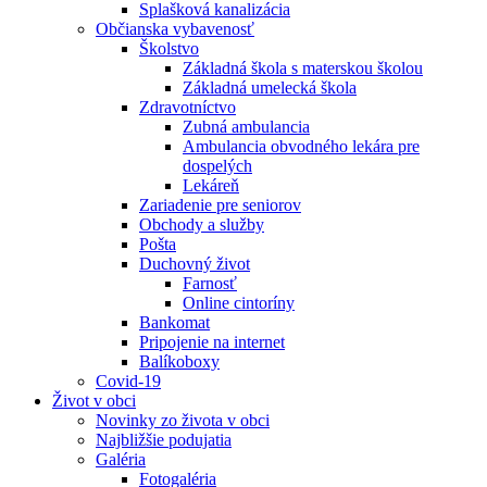
Splašková kanalizácia
Občianska vybavenosť
Školstvo
Základná škola s materskou školou
Základná umelecká škola
Zdravotníctvo
Zubná ambulancia
Ambulancia obvodného lekára pre
dospelých
Lekáreň
Zariadenie pre seniorov
Obchody a služby
Pošta
Duchovný život
Farnosť
Online cintoríny
Bankomat
Pripojenie na internet
Balíkoboxy
Covid-19
Život v obci
Novinky zo života v obci
Najbližšie podujatia
Galéria
Fotogaléria