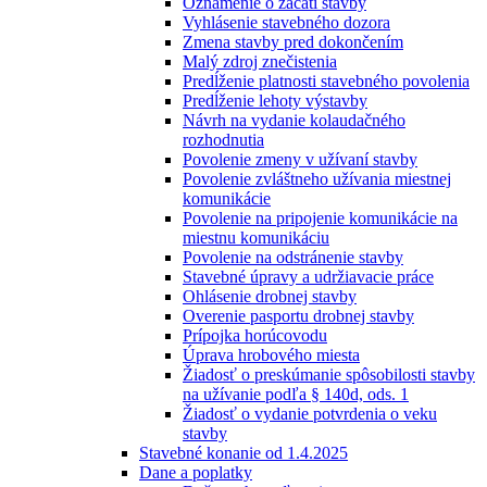
Oznámenie o začatí stavby
Vyhlásenie stavebného dozora
Zmena stavby pred dokončením
Malý zdroj znečistenia
Predĺženie platnosti stavebného povolenia
Predĺženie lehoty výstavby
Návrh na vydanie kolaudačného
rozhodnutia
Povolenie zmeny v užívaní stavby
Povolenie zvláštneho užívania miestnej
komunikácie
Povolenie na pripojenie komunikácie na
miestnu komunikáciu
Povolenie na odstránenie stavby
Stavebné úpravy a udržiavacie práce
Ohlásenie drobnej stavby
Overenie pasportu drobnej stavby
Prípojka horúcovodu
Úprava hrobového miesta
Žiadosť o preskúmanie spôsobilosti stavby
na užívanie podľa § 140d, ods. 1
Žiadosť o vydanie potvrdenia o veku
stavby
Stavebné konanie od 1.4.2025
Dane a poplatky