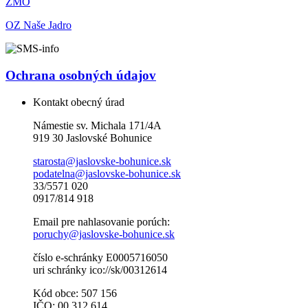
ZMO
OZ Naše Jadro
Ochrana osobných údajov
Kontakt obecný úrad
Námestie sv. Michala 171/4A
919 30 Jaslovské Bohunice
starosta@jaslovske-bohunice.sk
podatelna@jaslovske-bohunice.sk
33/5571 020
0917/814 918
Email pre nahlasovanie porúch:
poruchy@jaslovske-bohunice.sk
číslo e-schránky E0005716050
uri schránky ico://sk/00312614
Kód obce: 507 156
IČO: 00 312 614