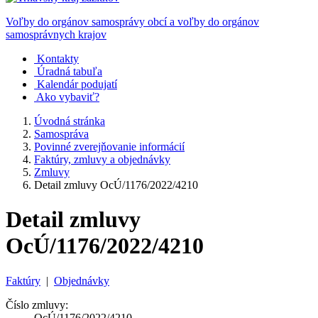
Voľby do orgánov samosprávy obcí a voľby do orgánov
samosprávnych krajov
Kontakty
Úradná tabuľa
Kalendár podujatí
Ako vybaviť?
Úvodná stránka
Samospráva
Povinné zverejňovanie informácií
Faktúry, zmluvy a objednávky
Zmluvy
Detail zmluvy OcÚ/1176/2022/4210
Detail zmluvy
OcÚ/1176/2022/4210
Faktúry
|
Objednávky
Číslo zmluvy:
OcÚ/1176/2022/4210