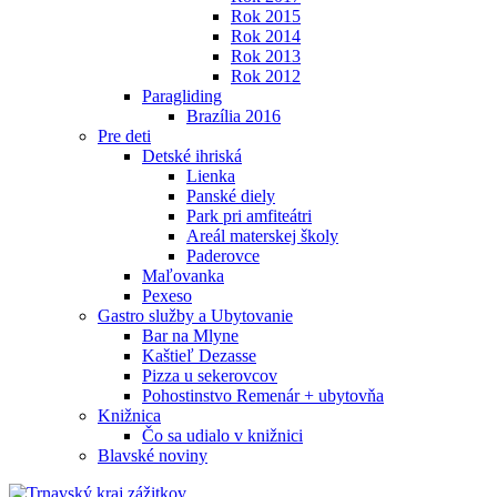
Rok 2015
Rok 2014
Rok 2013
Rok 2012
Paragliding
Brazília 2016
Pre deti
Detské ihriská
Lienka
Panské diely
Park pri amfiteátri
Areál materskej školy
Paderovce
Maľovanka
Pexeso
Gastro služby a Ubytovanie
Bar na Mlyne
Kaštieľ Dezasse
Pizza u sekerovcov
Pohostinstvo Remenár + ubytovňa
Knižnica
Čo sa udialo v knižnici
Blavské noviny