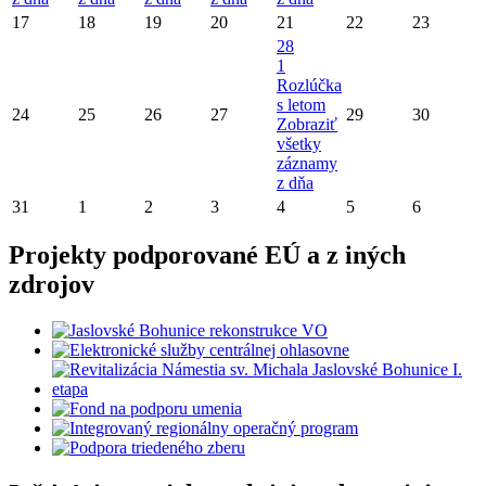
17
18
19
20
21
22
23
28
1
Rozlúčka
s letom
24
25
26
27
29
30
Zobraziť
všetky
záznamy
z dňa
31
1
2
3
4
5
6
Projekty podporované EÚ a z iných
zdrojov