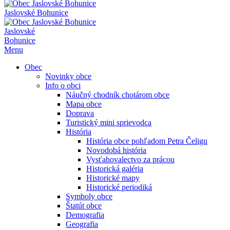
Jaslovské Bohunice
Jaslovské
Bohunice
Menu
Obec
Novinky obce
Info o obci
Náučný chodník chotárom obce
Mapa obce
Doprava
Turistický mini sprievodca
História
História obce pohľadom Petra Čeligu
Novodobá história
Vysťahovalectvo za prácou
Historická galéria
Historické mapy
Historické periodiká
Symboly obce
Štatút obce
Demografia
Geografia