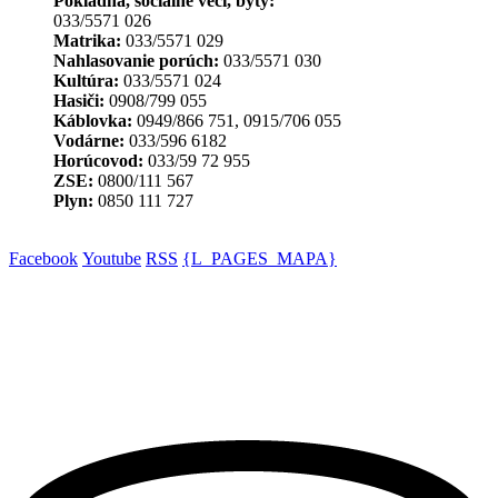
Pokladňa, sociálne veci, byty:
033/5571 026
Matrika:
033/5571 029
Nahlasovanie porúch:
033/5571 030
Kultúra:
033/5571 024
Hasiči:
0908/799 055
Káblovka:
0949/866 751, 0915/706 055
Vodárne:
033/596 6182
Horúcovod:
033/59 72 955
ZSE:
0800/111 567
Plyn:
0850 111 727
Facebook
Youtube
RSS
{L_PAGES_MAPA}