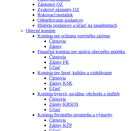
Zápisnice OZ
Zvukové záznamy OZ
Rokovací poriadok
Odmeňovanie poslancov
História poslancov a účasť na zasadnutiach
Obecné komisie
Komisia pre ochranu verejného záujmu
Členovia
Zápisy
Finančná komisia pre správu obecného majetku
Členovia
Zápisy FK
Účasť
Komisia pre šport, kultúru a vzdelávanie
Členovia
Zápisy KSK
Účasť
Komisia bytová, sociálna, obchodu a služieb
Členovia
Zápisy KBSOS
Účasť
Komisia životného prostredia a výstavby
Členovia
Zápisy KŽP
Účasť