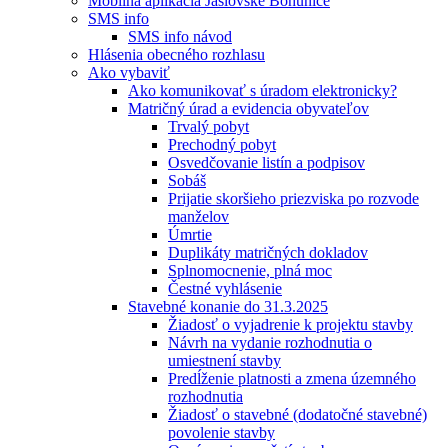
Mobilná aplikácia Jaslovské Bohunice
SMS info
SMS info návod
Hlásenia obecného rozhlasu
Ako vybaviť
Ako komunikovať s úradom elektronicky?
Matričný úrad a evidencia obyvateľov
Trvalý pobyt
Prechodný pobyt
Osvedčovanie listín a podpisov
Sobáš
Prijatie skoršieho priezviska po rozvode
manželov
Úmrtie
Duplikáty matričných dokladov
Splnomocnenie, plná moc
Čestné vyhlásenie
Stavebné konanie do 31.3.2025
Žiadosť o vyjadrenie k projektu stavby
Návrh na vydanie rozhodnutia o
umiestnení stavby
Predĺženie platnosti a zmena územného
rozhodnutia
Žiadosť o stavebné (dodatočné stavebné)
povolenie stavby