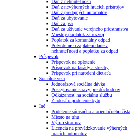
Daň z nehnuteľnosti
Daň z nevýherných hracích prístrojov
Daň z predajných automatov
Daň za ubytovanie
Daň za psa
Daň za užívanie verejného priestranstva
Miestny poplatok za rozvoj
Poplatok za komunálny odpad
Potvrdenie o zaplatení dane z
nehnuteľnosti a poplatku za odpad
Príspevok
Príspevok na oplotenie
Príspevok na fasády a strechy
Príspevok pri narodení dieťaťa
Sociálne veci
Jednorázová sociálna dávka
Poskytovanie stravy pre dôchodcov
Odkázanosť na sociálnu službu
Žiadosť o pridelenie bytu
Iné
Pridelenie súpisného a orientačného čísla
Miesto na trhu
Výrub stromov
Licencia na prevádzkovanie výherných
hracích automatov