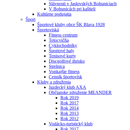
Slávnosti v Jaslovských Bohuniciach
V Bohunicách pri kaštieli
Kultúrne podujatia
Šport
Športové kluby obce ŠK Blava 1928
Športoviská
Fitness centrum
Telocvičňa
Cyklochodníky
Športové haly
Tenisové kurty
Discgolfové ihrisko
Strelnica
Vonkajšie fitness
Cenník športovísk
Kluby a združenia
Jazdecký klub AXA
Občianske združenie MEANDER
Rok 2019
Rok 2017
Rok 2014
Rok 2013
Rok 2012
Vodácko-turistický klub
Rok 2017