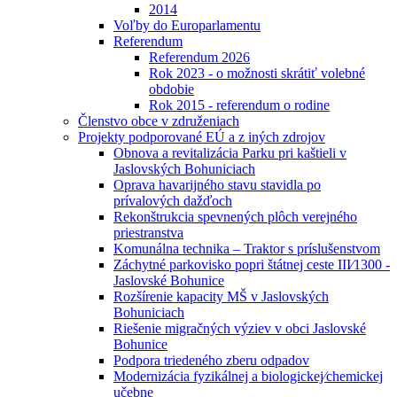
2014
Voľby do Europarlamentu
Referendum
Referendum 2026
Rok 2023 - o možnosti skrátiť volebné
obdobie
Rok 2015 - referendum o rodine
Členstvo obce v združeniach
Projekty podporované EÚ a z iných zdrojov
Obnova a revitalizácia Parku pri kaštieli v
Jaslovských Bohuniciach
Oprava havarijného stavu stavidla po
prívalových dažďoch
Rekonštrukcia spevnených plôch verejného
priestranstva
Komunálna technika – Traktor s príslušenstvom
Záchytné parkovisko popri štátnej ceste III⁄1300 -
Jaslovské Bohunice
Rozšírenie kapacity MŠ v Jaslovských
Bohuniciach
Riešenie migračných výziev v obci Jaslovské
Bohunice
Podpora triedeného zberu odpadov
Modernizácia fyzikálnej a biologickej⁄chemickej
učebne