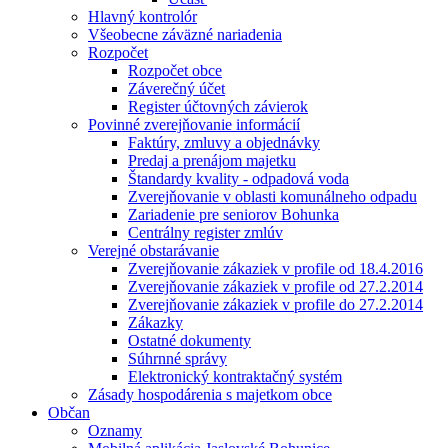
Hlavný kontrolór
Všeobecne záväzné nariadenia
Rozpočet
Rozpočet obce
Záverečný účet
Register účtovných závierok
Povinné zverejňovanie informácií
Faktúry, zmluvy a objednávky
Predaj a prenájom majetku
Štandardy kvality - odpadová voda
Zverejňovanie v oblasti komunálneho odpadu
Zariadenie pre seniorov Bohunka
Centrálny register zmlúv
Verejné obstarávanie
Zverejňovanie zákaziek v profile od 18.4.2016
Zverejňovanie zákaziek v profile od 27.2.2014
Zverejňovanie zákaziek v profile do 27.2.2014
Zákazky
Ostatné dokumenty
Súhrnné správy
Elektronický kontraktačný systém
Zásady hospodárenia s majetkom obce
Občan
Oznamy