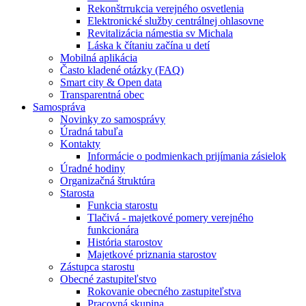
Rekonštrrukcia verejného osvetlenia
Elektronické služby centrálnej ohlasovne
Revitalizácia námestia sv Michala
Láska k čítaniu začína u detí
Mobilná aplikácia
Často kladené otázky (FAQ)
Smart city & Open data
Transparentná obec
Samospráva
Novinky zo samosprávy
Úradná tabuľa
Kontakty
Informácie o podmienkach prijímania zásielok
Úradné hodiny
Organizačná štruktúra
Starosta
Funkcia starostu
Tlačivá - majetkové pomery verejného
funkcionára
História starostov
Majetkové priznania starostov
Zástupca starostu
Obecné zastupiteľstvo
Rokovanie obecného zastupiteľstva
Pracovná skupina