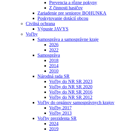
Prevencia a rôzne pokyny
Z činnosti hasičov
Zariadenie pre seniorov BOHUNKA
Poskytovanie dotácií obcou
Civilná ochrana
Výpuste JAVYS
Voľby
Samospráva a samosprávne kraje
2026
2022
Samospráva
2018
2014
2010
Národná rada SR
Voľby do NR SR 2023
Voľby do NR SR 2020
Voľby do NR SR 2016
Voľby do NR SR 2012
Voľby do orgánov samosprávnych krajov
Voľby 2017
Voľby 2013
Voľby prezidenta SR
2024
2019