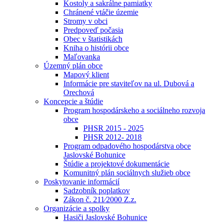
Kostoly a sakrálne pamiatky
Chránené vtáčie územie
Stromy v obci
Predpoveď počasia
Obec v štatistikách
Kniha o histórii obce
Maľovanka
Územný plán obce
Mapový klient
Informácie pre staviteľov na ul. Dubová a
Orechová
Koncepcie a štúdie
Program hospodárskeho a sociálneho rozvoja
obce
PHSR 2015 - 2025
PHSR 2012- 2018
Program odpadového hospodárstva obce
Jaslovské Bohunice
Štúdie a projektové dokumentácie
Komunitný plán sociálnych služieb obce
Poskytovanie informácií
Sadzobník poplatkov
Zákon č. 211⁄2000 Z.z.
Organizácie a spolky
Hasiči Jaslovské Bohunice