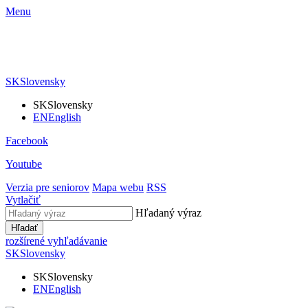
Menu
SK
Slovensky
SK
Slovensky
EN
English
Facebook
Youtube
Verzia pre seniorov
Mapa webu
RSS
Vytlačiť
Hľadaný výraz
Hľadať
rozšírené vyhľadávanie
SK
Slovensky
SK
Slovensky
EN
English