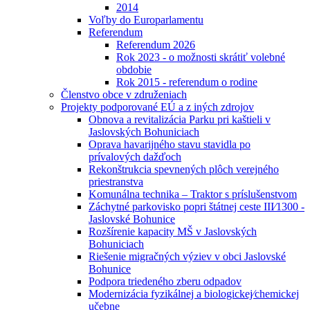
2014
Voľby do Europarlamentu
Referendum
Referendum 2026
Rok 2023 - o možnosti skrátiť volebné
obdobie
Rok 2015 - referendum o rodine
Členstvo obce v združeniach
Projekty podporované EÚ a z iných zdrojov
Obnova a revitalizácia Parku pri kaštieli v
Jaslovských Bohuniciach
Oprava havarijného stavu stavidla po
prívalových dažďoch
Rekonštrukcia spevnených plôch verejného
priestranstva
Komunálna technika – Traktor s príslušenstvom
Záchytné parkovisko popri štátnej ceste III⁄1300 -
Jaslovské Bohunice
Rozšírenie kapacity MŠ v Jaslovských
Bohuniciach
Riešenie migračných výziev v obci Jaslovské
Bohunice
Podpora triedeného zberu odpadov
Modernizácia fyzikálnej a biologickej⁄chemickej
učebne