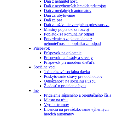
Daň z nehnuteľnosti
Daň z nevýherných hracích prístrojov
Daň z predajných automatov
Daň za ubytovanie
Daň za psa
Daň za užívanie verejného priestranstva
Miestny poplatok za rozvoj
Poplatok za komunálny odpad
Potvrdenie o zaplatení dane z
nehnuteľnosti a poplatku za odpad
Príspevok
Príspevok na oplotenie
Príspevok na fasády a strechy
Príspevok pri narodení dieťaťa
Sociálne veci
Jednorázová sociálna dávka
Poskytovanie stravy pre dôchodcov
Odkázanosť na sociálnu službu
Žiadosť o pridelenie bytu
Iné
Pridelenie súpisného a orientačného čísla
Miesto na trhu
Výrub stromov
Licencia na prevádzkovanie výherných
hracích automatov