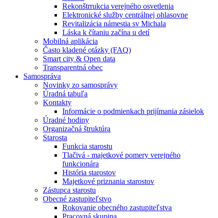
Rekonštrrukcia verejného osvetlenia
Elektronické služby centrálnej ohlasovne
Revitalizácia námestia sv Michala
Láska k čítaniu začína u detí
Mobilná aplikácia
Často kladené otázky (FAQ)
Smart city & Open data
Transparentná obec
Samospráva
Novinky zo samosprávy
Úradná tabuľa
Kontakty
Informácie o podmienkach prijímania zásielok
Úradné hodiny
Organizačná štruktúra
Starosta
Funkcia starostu
Tlačivá - majetkové pomery verejného
funkcionára
História starostov
Majetkové priznania starostov
Zástupca starostu
Obecné zastupiteľstvo
Rokovanie obecného zastupiteľstva
Pracovná skupina