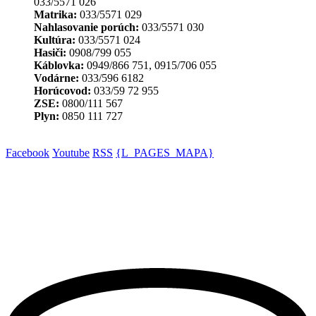
033/5571 026
Matrika:
033/5571 029
Nahlasovanie porúch:
033/5571 030
Kultúra:
033/5571 024
Hasiči:
0908/799 055
Káblovka:
0949/866 751, 0915/706 055
Vodárne:
033/596 6182
Horúcovod:
033/59 72 955
ZSE:
0800/111 567
Plyn:
0850 111 727
Facebook
Youtube
RSS
{L_PAGES_MAPA}