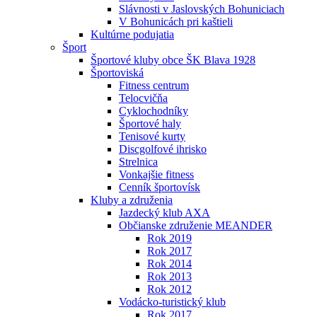
Slávnosti v Jaslovských Bohuniciach
V Bohunicách pri kaštieli
Kultúrne podujatia
Šport
Športové kluby obce ŠK Blava 1928
Športoviská
Fitness centrum
Telocvičňa
Cyklochodníky
Športové haly
Tenisové kurty
Discgolfové ihrisko
Strelnica
Vonkajšie fitness
Cenník športovísk
Kluby a združenia
Jazdecký klub AXA
Občianske združenie MEANDER
Rok 2019
Rok 2017
Rok 2014
Rok 2013
Rok 2012
Vodácko-turistický klub
Rok 2017