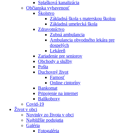
Splašková kanalizácia
Občianska vybavenosť
Školstvo
Základná škola s materskou školou
Základná umelecká škola
Zdravotníctvo
Zubná ambulancia
Ambulancia obvodného lekára pre
dospelých
Lekáreň
Zariadenie pre seniorov
Obchody a služby
Pošta
Duchovný život
Farnosť
Online cintoríny
Bankomat
Pripojenie na internet
Balíkoboxy
Covid-19
Život v obci
Novinky zo života v obci
Najbližšie podujatia
Galéria
Fotogaléria