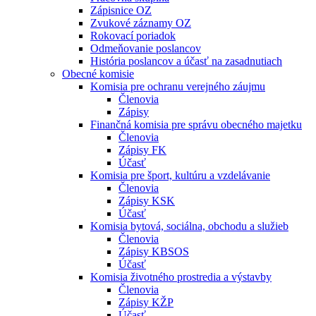
Zápisnice OZ
Zvukové záznamy OZ
Rokovací poriadok
Odmeňovanie poslancov
História poslancov a účasť na zasadnutiach
Obecné komisie
Komisia pre ochranu verejného záujmu
Členovia
Zápisy
Finančná komisia pre správu obecného majetku
Členovia
Zápisy FK
Účasť
Komisia pre šport, kultúru a vzdelávanie
Členovia
Zápisy KSK
Účasť
Komisia bytová, sociálna, obchodu a služieb
Členovia
Zápisy KBSOS
Účasť
Komisia životného prostredia a výstavby
Členovia
Zápisy KŽP
Účasť