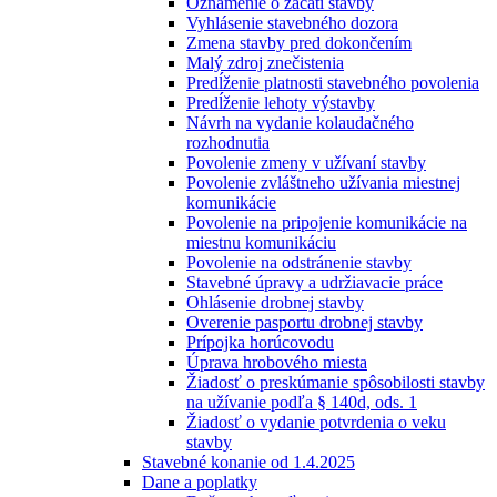
Oznámenie o začatí stavby
Vyhlásenie stavebného dozora
Zmena stavby pred dokončením
Malý zdroj znečistenia
Predĺženie platnosti stavebného povolenia
Predĺženie lehoty výstavby
Návrh na vydanie kolaudačného
rozhodnutia
Povolenie zmeny v užívaní stavby
Povolenie zvláštneho užívania miestnej
komunikácie
Povolenie na pripojenie komunikácie na
miestnu komunikáciu
Povolenie na odstránenie stavby
Stavebné úpravy a udržiavacie práce
Ohlásenie drobnej stavby
Overenie pasportu drobnej stavby
Prípojka horúcovodu
Úprava hrobového miesta
Žiadosť o preskúmanie spôsobilosti stavby
na užívanie podľa § 140d, ods. 1
Žiadosť o vydanie potvrdenia o veku
stavby
Stavebné konanie od 1.4.2025
Dane a poplatky