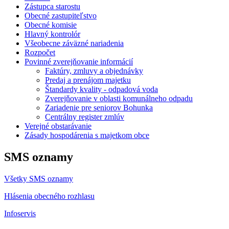
Zástupca starostu
Obecné zastupiteľstvo
Obecné komisie
Hlavný kontrolór
Všeobecne záväzné nariadenia
Rozpočet
Povinné zverejňovanie informácií
Faktúry, zmluvy a objednávky
Predaj a prenájom majetku
Štandardy kvality - odpadová voda
Zverejňovanie v oblasti komunálneho odpadu
Zariadenie pre seniorov Bohunka
Centrálny register zmlúv
Verejné obstarávanie
Zásady hospodárenia s majetkom obce
SMS oznamy
Všetky SMS oznamy
Hlásenia obecného rozhlasu
Infoservis