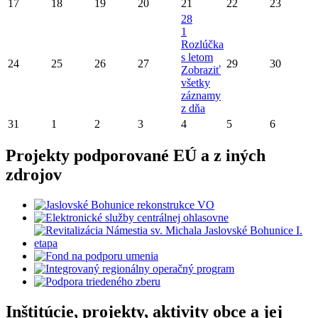
17
18
19
20
21
22
23
28
1
Rozlúčka
s letom
24
25
26
27
29
30
Zobraziť
všetky
záznamy
z dňa
31
1
2
3
4
5
6
Projekty podporované EÚ a z iných
zdrojov
Inštitúcie, projekty, aktivity obce a jej