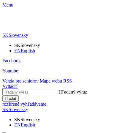
Menu
SK
Slovensky
SK
Slovensky
EN
English
Facebook
Youtube
Verzia pre seniorov
Mapa webu
RSS
Vytlačiť
Hľadaný výraz
Hľadať
rozšírené vyhľadávanie
SK
Slovensky
SK
Slovensky
EN
English