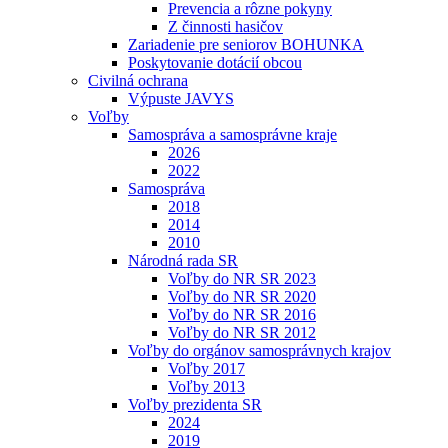
Prevencia a rôzne pokyny
Z činnosti hasičov
Zariadenie pre seniorov BOHUNKA
Poskytovanie dotácií obcou
Civilná ochrana
Výpuste JAVYS
Voľby
Samospráva a samosprávne kraje
2026
2022
Samospráva
2018
2014
2010
Národná rada SR
Voľby do NR SR 2023
Voľby do NR SR 2020
Voľby do NR SR 2016
Voľby do NR SR 2012
Voľby do orgánov samosprávnych krajov
Voľby 2017
Voľby 2013
Voľby prezidenta SR
2024
2019