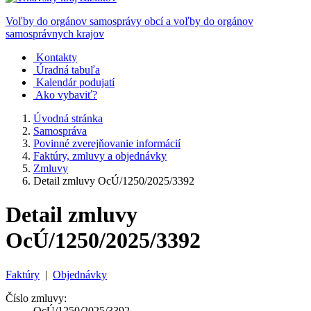
Voľby do orgánov samosprávy obcí a voľby do orgánov
samosprávnych krajov
Kontakty
Úradná tabuľa
Kalendár podujatí
Ako vybaviť?
Úvodná stránka
Samospráva
Povinné zverejňovanie informácií
Faktúry, zmluvy a objednávky
Zmluvy
Detail zmluvy OcÚ/1250/2025/3392
Detail zmluvy
OcÚ/1250/2025/3392
Faktúry
|
Objednávky
Číslo zmluvy:
OcÚ/1250/2025/3392