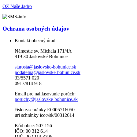
OZ Naše Jadro
Ochrana osobných údajov
Kontakt obecný úrad
Námestie sv. Michala 171/4A
919 30 Jaslovské Bohunice
starosta@jaslovske-bohunice.sk
podatelna@jaslovske-bohunice.sk
33/5571 020
0917/814 918
Email pre nahlasovanie porúch:
poruchy@jaslovske-bohunice.sk
číslo e-schránky E0005716050
uri schránky ico://sk/00312614
Kód obce: 507 156
IČO: 00 312 614
DIČ: 202 113 3796