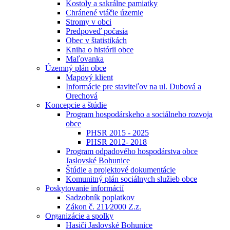
Kostoly a sakrálne pamiatky
Chránené vtáčie územie
Stromy v obci
Predpoveď počasia
Obec v štatistikách
Kniha o histórii obce
Maľovanka
Územný plán obce
Mapový klient
Informácie pre staviteľov na ul. Dubová a
Orechová
Koncepcie a štúdie
Program hospodárskeho a sociálneho rozvoja
obce
PHSR 2015 - 2025
PHSR 2012- 2018
Program odpadového hospodárstva obce
Jaslovské Bohunice
Štúdie a projektové dokumentácie
Komunitný plán sociálnych služieb obce
Poskytovanie informácií
Sadzobník poplatkov
Zákon č. 211⁄2000 Z.z.
Organizácie a spolky
Hasiči Jaslovské Bohunice