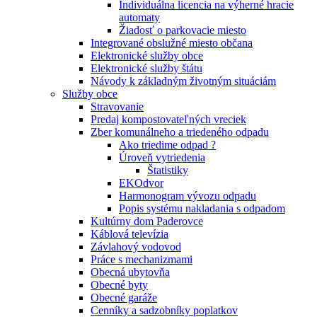
Individuálna licencia na výherné hracie
automaty
Žiadosť o parkovacie miesto
Integrované obslužné miesto občana
Elektronické služby obce
Elektronické služby štátu
Návody k základným životným situáciám
Služby obce
Stravovanie
Predaj kompostovateľných vreciek
Zber komunálneho a triedeného odpadu
Ako triedime odpad ?
Úroveň vytriedenia
Štatistiky
EKOdvor
Harmonogram vývozu odpadu
Popis systému nakladania s odpadom
Kultúrny dom Paderovce
Káblová televízia
Závlahový vodovod
Práce s mechanizmami
Obecná ubytovňa
Obecné byty
Obecné garáže
Cenníky a sadzobníky poplatkov