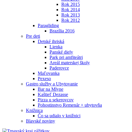
Rok 2015
Rok 2014
Rok 2013
Rok 2012
Paragliding
Brazília 2016
Pre deti
Detské ihriská
Lienka
Panské diely
Park pri amfiteátri
Areál materskej školy
Paderovce
Maľovanka
Pexeso
Gastro služby a Ubytovanie
Bar na Mlyne
Kaštieľ Dezasse
Pizza u sekerovcov
Pohostinstvo Remenár + ubytovňa
Knižnica
Čo sa udialo v knižnici
Blavské noviny