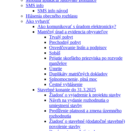
Mobilná aplikácia Jaslovské Bohunice
SMS info
SMS info návod
Hlásenia obecného rozhlasu
Ako vybaviť
Ako komunikovať s úradom elektronicky?
Matričný úrad a evidencia obyvateľov
Trvalý pobyt
Prechodný pobyt
Osvedčovanie listín a podpisov
Sobáš
Prijatie skoršieho priezviska po rozvode
manželov
Úmrtie
Duplikáty matričných dokladov
Splnomocnenie, plná moc
Čestné vyhlásenie
Stavebné konanie do 31.3.2025
Žiadosť o vyjadrenie k projektu stavby
Návrh na vydanie rozhodnutia o
umiestnení stavby
Predĺženie platnosti a zmena územného
rozhodnutia
Žiadosť o stavebné (dodatočné stavebné)
povolenie stavby