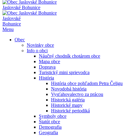
Jaslovské Bohunice
Jaslovské
Bohunice
Menu
Obec
Novinky obce
Info o obci
Náučný chodník chotárom obce
Mapa obce
Doprava
Turistický mini sprievodca
História
História obce pohľadom Petra Čeligu
Novodobá história
Vysťahovalectvo za prácou
Historická galéria
Historické mapy
Historické periodiká
Symboly obce
Štatút obce
Demografia
Geografia