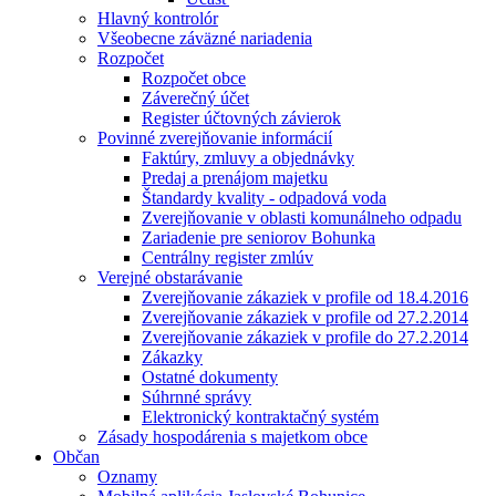
Hlavný kontrolór
Všeobecne záväzné nariadenia
Rozpočet
Rozpočet obce
Záverečný účet
Register účtovných závierok
Povinné zverejňovanie informácií
Faktúry, zmluvy a objednávky
Predaj a prenájom majetku
Štandardy kvality - odpadová voda
Zverejňovanie v oblasti komunálneho odpadu
Zariadenie pre seniorov Bohunka
Centrálny register zmlúv
Verejné obstarávanie
Zverejňovanie zákaziek v profile od 18.4.2016
Zverejňovanie zákaziek v profile od 27.2.2014
Zverejňovanie zákaziek v profile do 27.2.2014
Zákazky
Ostatné dokumenty
Súhrnné správy
Elektronický kontraktačný systém
Zásady hospodárenia s majetkom obce
Občan
Oznamy