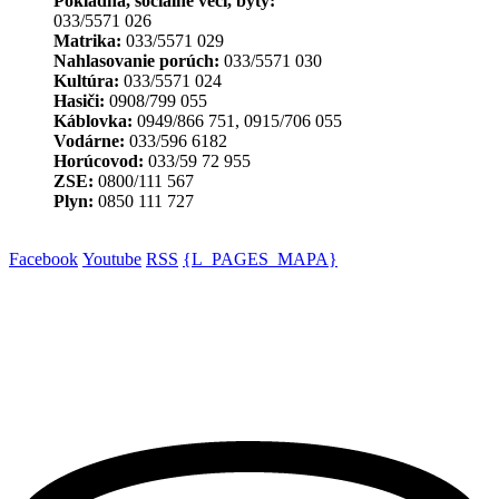
Pokladňa, sociálne veci, byty:
033/5571 026
Matrika:
033/5571 029
Nahlasovanie porúch:
033/5571 030
Kultúra:
033/5571 024
Hasiči:
0908/799 055
Káblovka:
0949/866 751, 0915/706 055
Vodárne:
033/596 6182
Horúcovod:
033/59 72 955
ZSE:
0800/111 567
Plyn:
0850 111 727
Facebook
Youtube
RSS
{L_PAGES_MAPA}