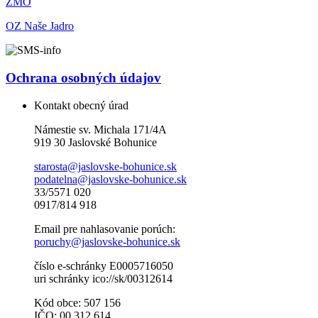
ZMO
OZ Naše Jadro
Ochrana osobných údajov
Kontakt obecný úrad
Námestie sv. Michala 171/4A
919 30 Jaslovské Bohunice
starosta@jaslovske-bohunice.sk
podatelna@jaslovske-bohunice.sk
33/5571 020
0917/814 918
Email pre nahlasovanie porúch:
poruchy@jaslovske-bohunice.sk
číslo e-schránky E0005716050
uri schránky ico://sk/00312614
Kód obce: 507 156
IČO: 00 312 614