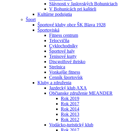
Slávnosti v Jaslovských Bohuniciach
V Bohunicách pri kaštieli
Kultúrne podujatia
Šport
Športové kluby obce ŠK Blava 1928
Športoviská
Fitness centrum
Telocvičňa
Cyklochodníky
Športové haly
Tenisové kurty
Discgolfové ihrisko
Strelnica
Vonkajšie fitness
Cenník športovísk
Kluby a združenia
Jazdecký klub AXA
Občianske združenie MEANDER
Rok 2019
Rok 2017
Rok 2014
Rok 2013
Rok 2012
Vodácko-turistický klub
Rok 2017