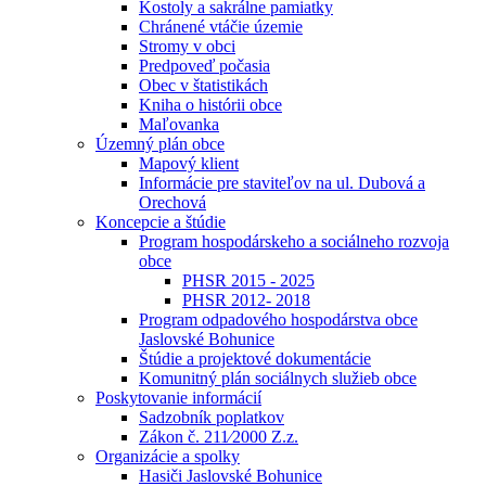
Kostoly a sakrálne pamiatky
Chránené vtáčie územie
Stromy v obci
Predpoveď počasia
Obec v štatistikách
Kniha o histórii obce
Maľovanka
Územný plán obce
Mapový klient
Informácie pre staviteľov na ul. Dubová a
Orechová
Koncepcie a štúdie
Program hospodárskeho a sociálneho rozvoja
obce
PHSR 2015 - 2025
PHSR 2012- 2018
Program odpadového hospodárstva obce
Jaslovské Bohunice
Štúdie a projektové dokumentácie
Komunitný plán sociálnych služieb obce
Poskytovanie informácií
Sadzobník poplatkov
Zákon č. 211⁄2000 Z.z.
Organizácie a spolky
Hasiči Jaslovské Bohunice