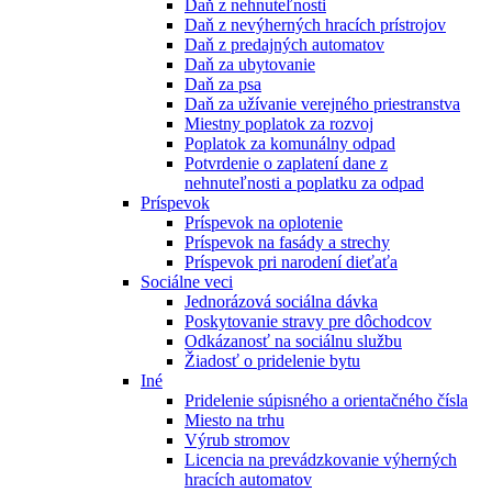
Daň z nehnuteľnosti
Daň z nevýherných hracích prístrojov
Daň z predajných automatov
Daň za ubytovanie
Daň za psa
Daň za užívanie verejného priestranstva
Miestny poplatok za rozvoj
Poplatok za komunálny odpad
Potvrdenie o zaplatení dane z
nehnuteľnosti a poplatku za odpad
Príspevok
Príspevok na oplotenie
Príspevok na fasády a strechy
Príspevok pri narodení dieťaťa
Sociálne veci
Jednorázová sociálna dávka
Poskytovanie stravy pre dôchodcov
Odkázanosť na sociálnu službu
Žiadosť o pridelenie bytu
Iné
Pridelenie súpisného a orientačného čísla
Miesto na trhu
Výrub stromov
Licencia na prevádzkovanie výherných
hracích automatov