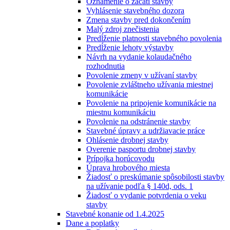
Oznámenie o začatí stavby
Vyhlásenie stavebného dozora
Zmena stavby pred dokončením
Malý zdroj znečistenia
Predĺženie platnosti stavebného povolenia
Predĺženie lehoty výstavby
Návrh na vydanie kolaudačného
rozhodnutia
Povolenie zmeny v užívaní stavby
Povolenie zvláštneho užívania miestnej
komunikácie
Povolenie na pripojenie komunikácie na
miestnu komunikáciu
Povolenie na odstránenie stavby
Stavebné úpravy a udržiavacie práce
Ohlásenie drobnej stavby
Overenie pasportu drobnej stavby
Prípojka horúcovodu
Úprava hrobového miesta
Žiadosť o preskúmanie spôsobilosti stavby
na užívanie podľa § 140d, ods. 1
Žiadosť o vydanie potvrdenia o veku
stavby
Stavebné konanie od 1.4.2025
Dane a poplatky