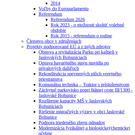
2014
Voľby do Europarlamentu
Referendum
Referendum 2026
Rok 2023 - o možnosti skrátiť volebné
obdobie
Rok 2015 - referendum o rodine
Členstvo obce v združeniach
Projekty podporované EÚ a z iných zdrojov
Obnova a revitalizácia Parku pri kaštieli v
Jaslovských Bohuniciach
Oprava havarijného stavu stavidla po
prívalových dažďoch
Rekonštrukcia spevnených plôch verejného
priestranstva
Komunálna technika – Traktor s príslušenstvom
Záchytné parkovisko popri štátnej ceste III⁄1300 -
Jaslovské Bohunice
Rozšírenie kapacity MŠ v Jaslovských
Bohuniciach
Riešenie migračných výziev v obci Jaslovské
Bohunice
Podpora triedeného zberu odpadov
Modernizácia fyzikálnej a biologickej⁄chemickej
učebne