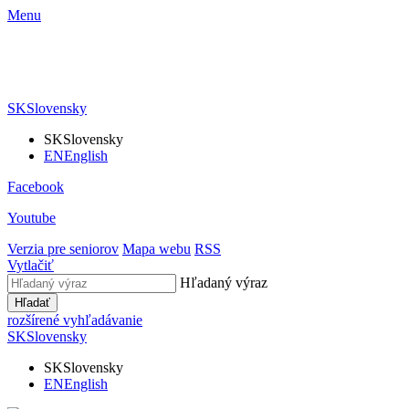
Menu
SK
Slovensky
SK
Slovensky
EN
English
Facebook
Youtube
Verzia pre seniorov
Mapa webu
RSS
Vytlačiť
Hľadaný výraz
Hľadať
rozšírené vyhľadávanie
SK
Slovensky
SK
Slovensky
EN
English