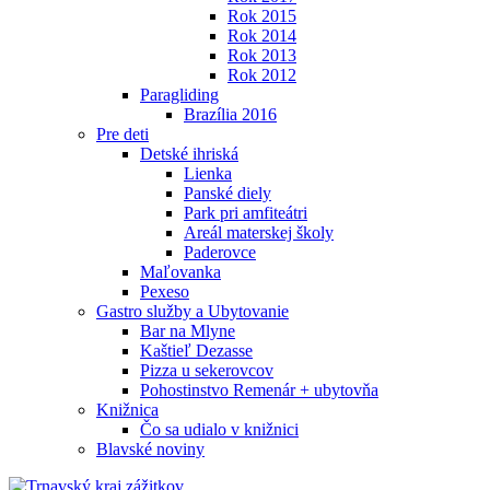
Rok 2015
Rok 2014
Rok 2013
Rok 2012
Paragliding
Brazília 2016
Pre deti
Detské ihriská
Lienka
Panské diely
Park pri amfiteátri
Areál materskej školy
Paderovce
Maľovanka
Pexeso
Gastro služby a Ubytovanie
Bar na Mlyne
Kaštieľ Dezasse
Pizza u sekerovcov
Pohostinstvo Remenár + ubytovňa
Knižnica
Čo sa udialo v knižnici
Blavské noviny