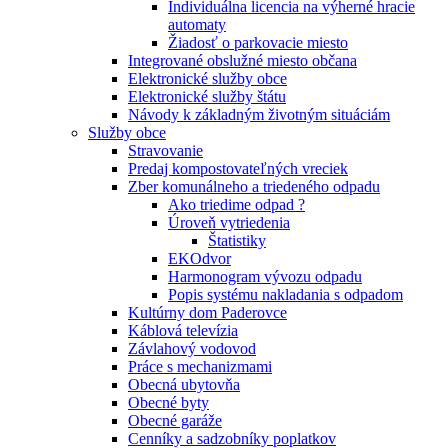
Individuálna licencia na výherné hracie
automaty
Žiadosť o parkovacie miesto
Integrované obslužné miesto občana
Elektronické služby obce
Elektronické služby štátu
Návody k základným životným situáciám
Služby obce
Stravovanie
Predaj kompostovateľných vreciek
Zber komunálneho a triedeného odpadu
Ako triedime odpad ?
Úroveň vytriedenia
Štatistiky
EKOdvor
Harmonogram vývozu odpadu
Popis systému nakladania s odpadom
Kultúrny dom Paderovce
Káblová televízia
Závlahový vodovod
Práce s mechanizmami
Obecná ubytovňa
Obecné byty
Obecné garáže
Cenníky a sadzobníky poplatkov