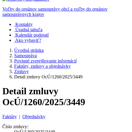
Voľby do orgánov samosprávy obcí a voľby do orgánov
samosprávnych krajov
Kontakty
Úradná tabuľa
Kalendár podujatí
Ako vybaviť?
Úvodná stránka
Samospráva
Povinné zverejňovanie informácií
Faktúry, zmluvy a objednávky
Zmluvy
Detail zmluvy OcÚ/1260/2025/3449
Detail zmluvy
OcÚ/1260/2025/3449
Faktúry
|
Objednávky
Číslo zmluvy:
OcÚ/1260/2025/3449