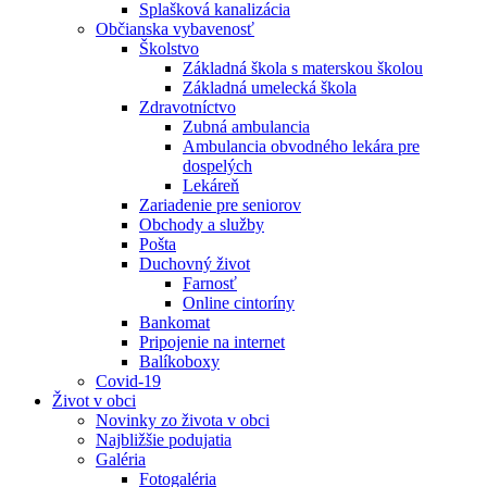
Splašková kanalizácia
Občianska vybavenosť
Školstvo
Základná škola s materskou školou
Základná umelecká škola
Zdravotníctvo
Zubná ambulancia
Ambulancia obvodného lekára pre
dospelých
Lekáreň
Zariadenie pre seniorov
Obchody a služby
Pošta
Duchovný život
Farnosť
Online cintoríny
Bankomat
Pripojenie na internet
Balíkoboxy
Covid-19
Život v obci
Novinky zo života v obci
Najbližšie podujatia
Galéria
Fotogaléria