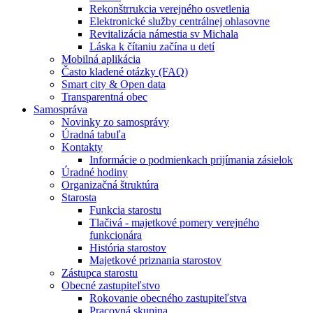
Rekonštrrukcia verejného osvetlenia
Elektronické služby centrálnej ohlasovne
Revitalizácia námestia sv Michala
Láska k čítaniu začína u detí
Mobilná aplikácia
Často kladené otázky (FAQ)
Smart city & Open data
Transparentná obec
Samospráva
Novinky zo samosprávy
Úradná tabuľa
Kontakty
Informácie o podmienkach prijímania zásielok
Úradné hodiny
Organizačná štruktúra
Starosta
Funkcia starostu
Tlačivá - majetkové pomery verejného
funkcionára
História starostov
Majetkové priznania starostov
Zástupca starostu
Obecné zastupiteľstvo
Rokovanie obecného zastupiteľstva
Pracovná skupina