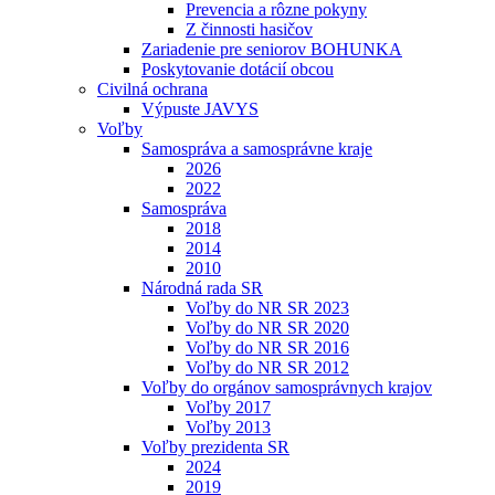
Prevencia a rôzne pokyny
Z činnosti hasičov
Zariadenie pre seniorov BOHUNKA
Poskytovanie dotácií obcou
Civilná ochrana
Výpuste JAVYS
Voľby
Samospráva a samosprávne kraje
2026
2022
Samospráva
2018
2014
2010
Národná rada SR
Voľby do NR SR 2023
Voľby do NR SR 2020
Voľby do NR SR 2016
Voľby do NR SR 2012
Voľby do orgánov samosprávnych krajov
Voľby 2017
Voľby 2013
Voľby prezidenta SR
2024
2019