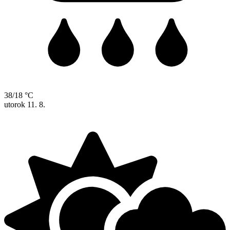
38/18 °C
utorok
11. 8.