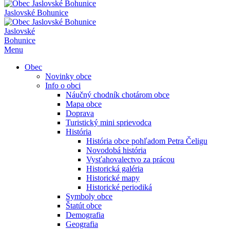
Jaslovské Bohunice
Jaslovské
Bohunice
Menu
Obec
Novinky obce
Info o obci
Náučný chodník chotárom obce
Mapa obce
Doprava
Turistický mini sprievodca
História
História obce pohľadom Petra Čeligu
Novodobá história
Vysťahovalectvo za prácou
Historická galéria
Historické mapy
Historické periodiká
Symboly obce
Štatút obce
Demografia
Geografia