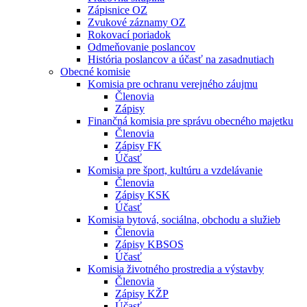
Zápisnice OZ
Zvukové záznamy OZ
Rokovací poriadok
Odmeňovanie poslancov
História poslancov a účasť na zasadnutiach
Obecné komisie
Komisia pre ochranu verejného záujmu
Členovia
Zápisy
Finančná komisia pre správu obecného majetku
Členovia
Zápisy FK
Účasť
Komisia pre šport, kultúru a vzdelávanie
Členovia
Zápisy KSK
Účasť
Komisia bytová, sociálna, obchodu a služieb
Členovia
Zápisy KBSOS
Účasť
Komisia životného prostredia a výstavby
Členovia
Zápisy KŽP
Účasť