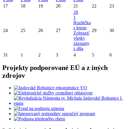
17
18
19
20
21
22
23
28
1
Rozlúčka
s letom
24
25
26
27
29
30
Zobraziť
všetky
záznamy
z dňa
31
1
2
3
4
5
6
Projekty podporované EÚ a z iných
zdrojov