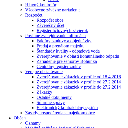
Hlavný kontrolór
Všeobecne záväzné nariadenia
Rozpočet
Rozpočet obce
Záverečný účet
Register účtovných závierok
Povinné zverejňovanie informácií
Faktúry, zmluvy a objednávky
Predaj a prenájom majetku
Štandardy kvality - odpadová voda
Zverejňovanie v oblasti komunálneho odpadu
Zariadenie pre seniorov Bohunka
Centrálny register zmlúv
Verejné obstarávanie
Zverejňovanie zákaziek v profile od 18.4.2016
Zverejňovanie zákaziek v profile od 27.2.2014
Zverejňovanie zákaziek v profile do 27.2.2014
Zákazky
Ostatné dokumenty
Súhrnné správy
Elektronický kontraktačný systém
Zásady hospodárenia s majetkom obce
Občan
Oznamy