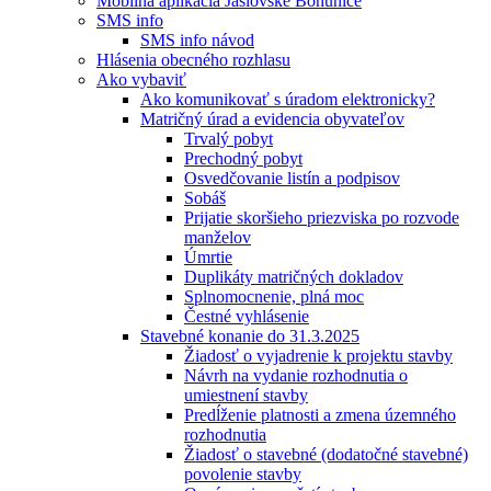
Mobilná aplikácia Jaslovské Bohunice
SMS info
SMS info návod
Hlásenia obecného rozhlasu
Ako vybaviť
Ako komunikovať s úradom elektronicky?
Matričný úrad a evidencia obyvateľov
Trvalý pobyt
Prechodný pobyt
Osvedčovanie listín a podpisov
Sobáš
Prijatie skoršieho priezviska po rozvode
manželov
Úmrtie
Duplikáty matričných dokladov
Splnomocnenie, plná moc
Čestné vyhlásenie
Stavebné konanie do 31.3.2025
Žiadosť o vyjadrenie k projektu stavby
Návrh na vydanie rozhodnutia o
umiestnení stavby
Predĺženie platnosti a zmena územného
rozhodnutia
Žiadosť o stavebné (dodatočné stavebné)
povolenie stavby