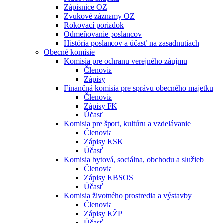
Zápisnice OZ
Zvukové záznamy OZ
Rokovací poriadok
Odmeňovanie poslancov
História poslancov a účasť na zasadnutiach
Obecné komisie
Komisia pre ochranu verejného záujmu
Členovia
Zápisy
Finančná komisia pre správu obecného majetku
Členovia
Zápisy FK
Účasť
Komisia pre šport, kultúru a vzdelávanie
Členovia
Zápisy KSK
Účasť
Komisia bytová, sociálna, obchodu a služieb
Členovia
Zápisy KBSOS
Účasť
Komisia životného prostredia a výstavby
Členovia
Zápisy KŽP
Účasť