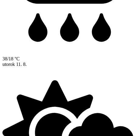
38/18 °C
utorok
11. 8.