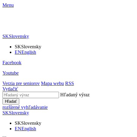
Menu
SK
Slovensky
SK
Slovensky
EN
English
Facebook
Youtube
Verzia pre seniorov
Mapa webu
RSS
Vytlačiť
Hľadaný výraz
Hľadať
rozšírené vyhľadávanie
SK
Slovensky
SK
Slovensky
EN
English