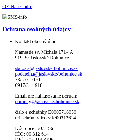
OZ Naše Jadro
Ochrana osobných údajov
Kontakt obecný úrad
Námestie sv. Michala 171/4A
919 30 Jaslovské Bohunice
starosta@jaslovske-bohunice.sk
podatelna@jaslovske-bohunice.sk
33/5571 020
0917/814 918
Email pre nahlasovanie porúch:
poruchy@jaslovske-bohunice.sk
číslo e-schránky E0005716050
uri schránky ico://sk/00312614
Kód obce: 507 156
IČO: 00 312 614
DIČ: 202 113 3796