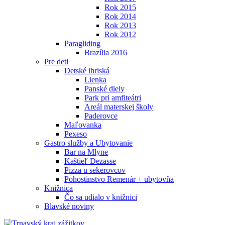
Rok 2015
Rok 2014
Rok 2013
Rok 2012
Paragliding
Brazília 2016
Pre deti
Detské ihriská
Lienka
Panské diely
Park pri amfiteátri
Areál materskej školy
Paderovce
Maľovanka
Pexeso
Gastro služby a Ubytovanie
Bar na Mlyne
Kaštieľ Dezasse
Pizza u sekerovcov
Pohostinstvo Remenár + ubytovňa
Knižnica
Čo sa udialo v knižnici
Blavské noviny