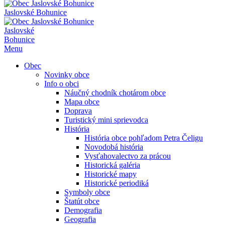
Jaslovské Bohunice
Jaslovské
Bohunice
Menu
Obec
Novinky obce
Info o obci
Náučný chodník chotárom obce
Mapa obce
Doprava
Turistický mini sprievodca
História
História obce pohľadom Petra Čeligu
Novodobá história
Vysťahovalectvo za prácou
Historická galéria
Historické mapy
Historické periodiká
Symboly obce
Štatút obce
Demografia
Geografia