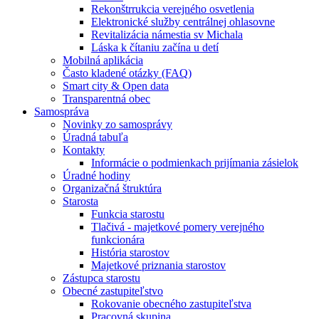
Rekonštrrukcia verejného osvetlenia
Elektronické služby centrálnej ohlasovne
Revitalizácia námestia sv Michala
Láska k čítaniu začína u detí
Mobilná aplikácia
Často kladené otázky (FAQ)
Smart city & Open data
Transparentná obec
Samospráva
Novinky zo samosprávy
Úradná tabuľa
Kontakty
Informácie o podmienkach prijímania zásielok
Úradné hodiny
Organizačná štruktúra
Starosta
Funkcia starostu
Tlačivá - majetkové pomery verejného
funkcionára
História starostov
Majetkové priznania starostov
Zástupca starostu
Obecné zastupiteľstvo
Rokovanie obecného zastupiteľstva
Pracovná skupina