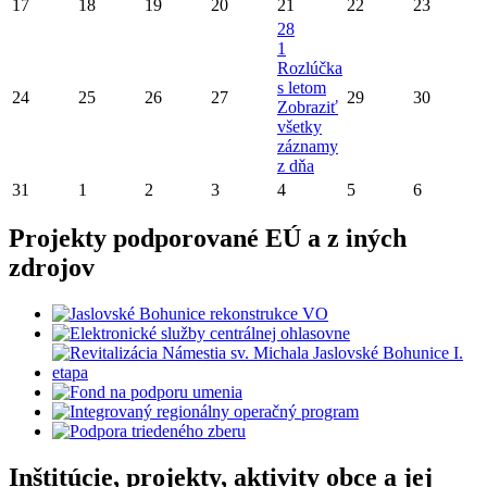
17
18
19
20
21
22
23
28
1
Rozlúčka
s letom
24
25
26
27
29
30
Zobraziť
všetky
záznamy
z dňa
31
1
2
3
4
5
6
Projekty podporované EÚ a z iných
zdrojov
Inštitúcie, projekty, aktivity obce a jej