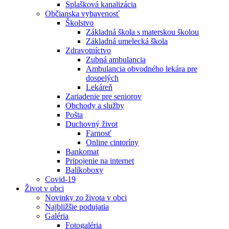
Splašková kanalizácia
Občianska vybavenosť
Školstvo
Základná škola s materskou školou
Základná umelecká škola
Zdravotníctvo
Zubná ambulancia
Ambulancia obvodného lekára pre
dospelých
Lekáreň
Zariadenie pre seniorov
Obchody a služby
Pošta
Duchovný život
Farnosť
Online cintoríny
Bankomat
Pripojenie na internet
Balíkoboxy
Covid-19
Život v obci
Novinky zo života v obci
Najbližšie podujatia
Galéria
Fotogaléria