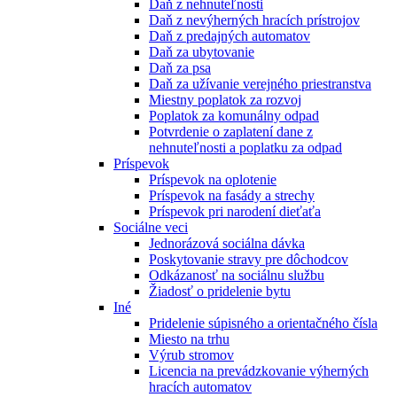
Daň z nehnuteľnosti
Daň z nevýherných hracích prístrojov
Daň z predajných automatov
Daň za ubytovanie
Daň za psa
Daň za užívanie verejného priestranstva
Miestny poplatok za rozvoj
Poplatok za komunálny odpad
Potvrdenie o zaplatení dane z
nehnuteľnosti a poplatku za odpad
Príspevok
Príspevok na oplotenie
Príspevok na fasády a strechy
Príspevok pri narodení dieťaťa
Sociálne veci
Jednorázová sociálna dávka
Poskytovanie stravy pre dôchodcov
Odkázanosť na sociálnu službu
Žiadosť o pridelenie bytu
Iné
Pridelenie súpisného a orientačného čísla
Miesto na trhu
Výrub stromov
Licencia na prevádzkovanie výherných
hracích automatov