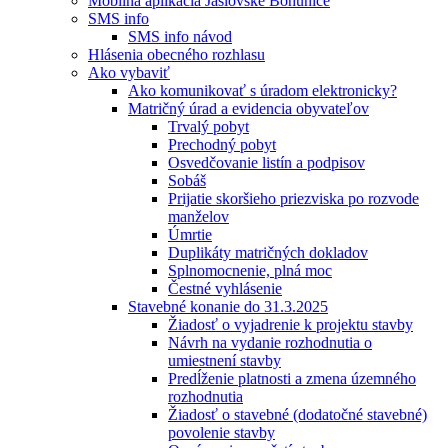
Mobilná aplikácia Jaslovské Bohunice
SMS info
SMS info návod
Hlásenia obecného rozhlasu
Ako vybaviť
Ako komunikovať s úradom elektronicky?
Matričný úrad a evidencia obyvateľov
Trvalý pobyt
Prechodný pobyt
Osvedčovanie listín a podpisov
Sobáš
Prijatie skoršieho priezviska po rozvode
manželov
Úmrtie
Duplikáty matričných dokladov
Splnomocnenie, plná moc
Čestné vyhlásenie
Stavebné konanie do 31.3.2025
Žiadosť o vyjadrenie k projektu stavby
Návrh na vydanie rozhodnutia o
umiestnení stavby
Predĺženie platnosti a zmena územného
rozhodnutia
Žiadosť o stavebné (dodatočné stavebné)
povolenie stavby