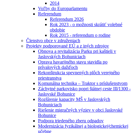
2014
Voľby do Europarlamentu
Referendum
Referendum 2026
Rok 2023 - o možnosti skrátiť volebné
obdobie
Rok 2015 - referendum o rodine
Členstvo obce v združeniach
Projekty podporované EÚ a z iných zdrojov
Obnova a revitalizácia Parku pri kaštieli v
Jaslovských Bohuniciach
Oprava havarijného stavu stavidla po
prívalových dažďoch
Rekonštrukcia spevnených plôch verejného
priestranstva
Komunálna technika – Traktor s príslušenstvom
Záchytné parkovisko popri štátnej ceste III⁄1300 -
Jaslovské Bohunice
Rozšírenie kapacity MŠ v Jaslovských
Bohuniciach
Riešenie migračných výziev v obci Jaslovské
Bohunice
Podpora triedeného zberu odpadov
Modernizácia fyzikálnej a biologickej⁄chemickej
učebne