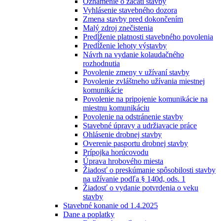
Oznámenie o začatí stavby
Vyhlásenie stavebného dozora
Zmena stavby pred dokončením
Malý zdroj znečistenia
Predĺženie platnosti stavebného povolenia
Predĺženie lehoty výstavby
Návrh na vydanie kolaudačného
rozhodnutia
Povolenie zmeny v užívaní stavby
Povolenie zvláštneho užívania miestnej
komunikácie
Povolenie na pripojenie komunikácie na
miestnu komunikáciu
Povolenie na odstránenie stavby
Stavebné úpravy a udržiavacie práce
Ohlásenie drobnej stavby
Overenie pasportu drobnej stavby
Prípojka horúcovodu
Úprava hrobového miesta
Žiadosť o preskúmanie spôsobilosti stavby
na užívanie podľa § 140d, ods. 1
Žiadosť o vydanie potvrdenia o veku
stavby
Stavebné konanie od 1.4.2025
Dane a poplatky