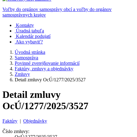
Voľby do orgánov samosprávy obcí a voľby do orgánov
samosprávnych krajov
Kontakty
Úradná tabuľa
Kalendár podujatí
Ako vybaviť?
Úvodná stránka
Samospráva
Povinné zverejňovanie informácií
Faktúry, zmluvy a objednávky
Zmluvy
Detail zmluvy OcÚ/1277/2025/3527
Detail zmluvy
OcÚ/1277/2025/3527
Faktúry
|
Objednávky
Číslo zmluvy:
OcÚ/1277/2025/3527