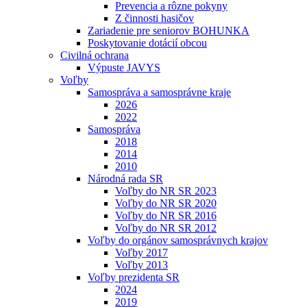
Prevencia a rôzne pokyny
Z činnosti hasičov
Zariadenie pre seniorov BOHUNKA
Poskytovanie dotácií obcou
Civilná ochrana
Výpuste JAVYS
Voľby
Samospráva a samosprávne kraje
2026
2022
Samospráva
2018
2014
2010
Národná rada SR
Voľby do NR SR 2023
Voľby do NR SR 2020
Voľby do NR SR 2016
Voľby do NR SR 2012
Voľby do orgánov samosprávnych krajov
Voľby 2017
Voľby 2013
Voľby prezidenta SR
2024
2019