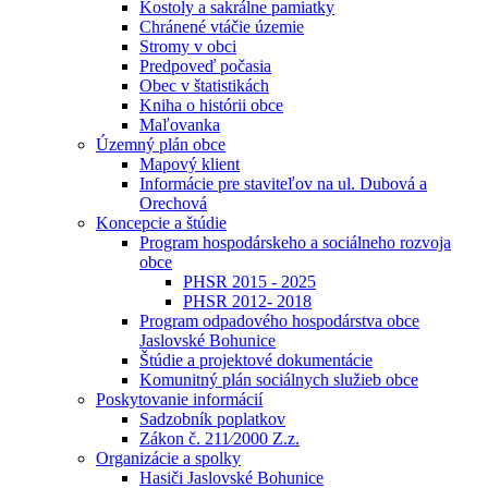
Kostoly a sakrálne pamiatky
Chránené vtáčie územie
Stromy v obci
Predpoveď počasia
Obec v štatistikách
Kniha o histórii obce
Maľovanka
Územný plán obce
Mapový klient
Informácie pre staviteľov na ul. Dubová a
Orechová
Koncepcie a štúdie
Program hospodárskeho a sociálneho rozvoja
obce
PHSR 2015 - 2025
PHSR 2012- 2018
Program odpadového hospodárstva obce
Jaslovské Bohunice
Štúdie a projektové dokumentácie
Komunitný plán sociálnych služieb obce
Poskytovanie informácií
Sadzobník poplatkov
Zákon č. 211⁄2000 Z.z.
Organizácie a spolky
Hasiči Jaslovské Bohunice