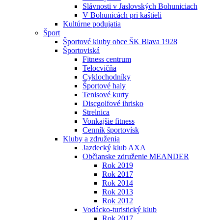
Slávnosti v Jaslovských Bohuniciach
V Bohunicách pri kaštieli
Kultúrne podujatia
Šport
Športové kluby obce ŠK Blava 1928
Športoviská
Fitness centrum
Telocvičňa
Cyklochodníky
Športové haly
Tenisové kurty
Discgolfové ihrisko
Strelnica
Vonkajšie fitness
Cenník športovísk
Kluby a združenia
Jazdecký klub AXA
Občianske združenie MEANDER
Rok 2019
Rok 2017
Rok 2014
Rok 2013
Rok 2012
Vodácko-turistický klub
Rok 2017