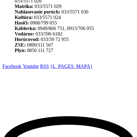
033/5571 026
Matrika:
033/5571 029
Nahlasovanie porúch:
033/5571 030
Kultúra:
033/5571 024
Hasiči:
0908/799 055
Káblovka:
0949/866 751, 0915/706 055
Vodárne:
033/596 6182
Horúcovod:
033/59 72 955
ZSE:
0800/111 567
Plyn:
0850 111 727
Facebook
Youtube
RSS
{L_PAGES_MAPA}