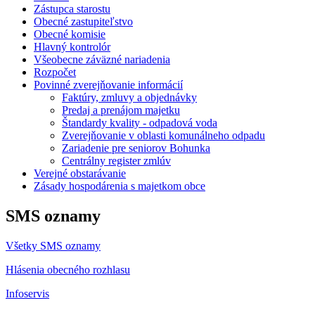
Zástupca starostu
Obecné zastupiteľstvo
Obecné komisie
Hlavný kontrolór
Všeobecne záväzné nariadenia
Rozpočet
Povinné zverejňovanie informácií
Faktúry, zmluvy a objednávky
Predaj a prenájom majetku
Štandardy kvality - odpadová voda
Zverejňovanie v oblasti komunálneho odpadu
Zariadenie pre seniorov Bohunka
Centrálny register zmlúv
Verejné obstarávanie
Zásady hospodárenia s majetkom obce
SMS oznamy
Všetky SMS oznamy
Hlásenia obecného rozhlasu
Infoservis