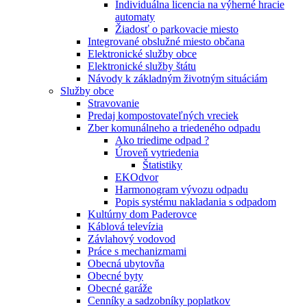
Individuálna licencia na výherné hracie
automaty
Žiadosť o parkovacie miesto
Integrované obslužné miesto občana
Elektronické služby obce
Elektronické služby štátu
Návody k základným životným situáciám
Služby obce
Stravovanie
Predaj kompostovateľných vreciek
Zber komunálneho a triedeného odpadu
Ako triedime odpad ?
Úroveň vytriedenia
Štatistiky
EKOdvor
Harmonogram vývozu odpadu
Popis systému nakladania s odpadom
Kultúrny dom Paderovce
Káblová televízia
Závlahový vodovod
Práce s mechanizmami
Obecná ubytovňa
Obecné byty
Obecné garáže
Cenníky a sadzobníky poplatkov