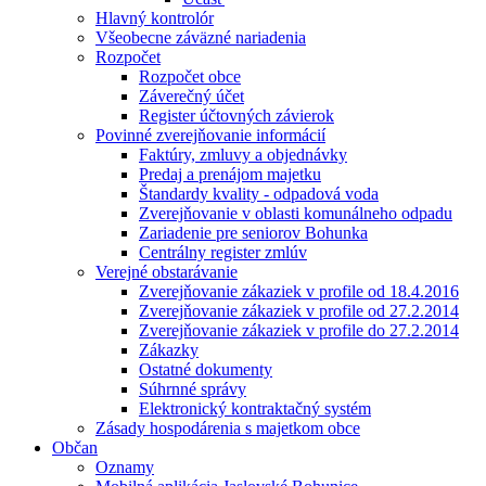
Hlavný kontrolór
Všeobecne záväzné nariadenia
Rozpočet
Rozpočet obce
Záverečný účet
Register účtovných závierok
Povinné zverejňovanie informácií
Faktúry, zmluvy a objednávky
Predaj a prenájom majetku
Štandardy kvality - odpadová voda
Zverejňovanie v oblasti komunálneho odpadu
Zariadenie pre seniorov Bohunka
Centrálny register zmlúv
Verejné obstarávanie
Zverejňovanie zákaziek v profile od 18.4.2016
Zverejňovanie zákaziek v profile od 27.2.2014
Zverejňovanie zákaziek v profile do 27.2.2014
Zákazky
Ostatné dokumenty
Súhrnné správy
Elektronický kontraktačný systém
Zásady hospodárenia s majetkom obce
Občan
Oznamy