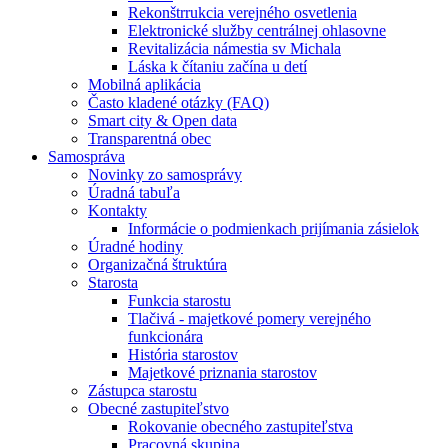
Rekonštrrukcia verejného osvetlenia
Elektronické služby centrálnej ohlasovne
Revitalizácia námestia sv Michala
Láska k čítaniu začína u detí
Mobilná aplikácia
Často kladené otázky (FAQ)
Smart city & Open data
Transparentná obec
Samospráva
Novinky zo samosprávy
Úradná tabuľa
Kontakty
Informácie o podmienkach prijímania zásielok
Úradné hodiny
Organizačná štruktúra
Starosta
Funkcia starostu
Tlačivá - majetkové pomery verejného
funkcionára
História starostov
Majetkové priznania starostov
Zástupca starostu
Obecné zastupiteľstvo
Rokovanie obecného zastupiteľstva
Pracovná skupina