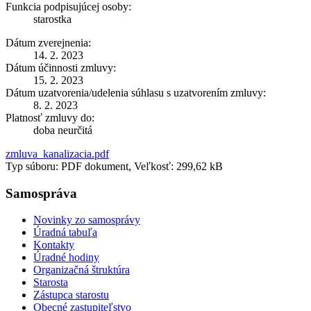
Funkcia podpisujúcej osoby:
starostka
Dátum zverejnenia:
14. 2. 2023
Dátum účinnosti zmluvy:
15. 2. 2023
Dátum uzatvorenia/udelenia súhlasu s uzatvorením zmluvy:
8. 2. 2023
Platnosť zmluvy do:
doba neurčitá
zmluva_kanalizacia.pdf
Typ súboru: PDF dokument, Veľkosť: 299,62 kB
Samospráva
Novinky zo samosprávy
Úradná tabuľa
Kontakty
Úradné hodiny
Organizačná štruktúra
Starosta
Zástupca starostu
Obecné zastupiteľstvo