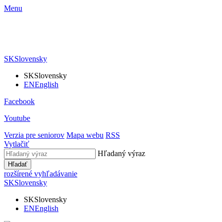
Menu
SK
Slovensky
SK
Slovensky
EN
English
Facebook
Youtube
Verzia pre seniorov
Mapa webu
RSS
Vytlačiť
Hľadaný výraz
Hľadať
rozšírené vyhľadávanie
SK
Slovensky
SK
Slovensky
EN
English