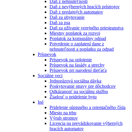
Daň z nehnuteľnosti
Daň z nevýherných hracích prístrojov
Daň z predajných automatov
Daň za ubytovanie
Daň za psa
Daň za užívanie verejného priestranstva
Miestny poplatok za rozvoj
Poplatok za komunálny odpad
Potvrdenie o zaplatení dane z
nehnuteľnosti a poplatku za odpad
Príspevok
Príspevok na oplotenie
Príspevok na fasády a strechy
Príspevok pri narodení dieťaťa
Sociálne veci
Jednorázová sociálna dávka
Poskytovanie stravy pre dôchodcov
Odkázanosť na sociálnu službu
Žiadosť o pridelenie bytu
Iné
Pridelenie súpisného a orientačného čísla
Miesto na trhu
Výrub stromov
Licencia na prevádzkovanie výherných
hracích automatov