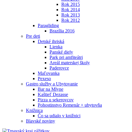
Rok 2015
Rok 2014
Rok 2013
Rok 2012
Paragliding
Brazília 2016
Pre deti
Detské ihriská
Lienka
Panské diely
Park pri amfiteátri
Areál materskej školy
Paderovce
Maľovanka
Pexeso
Gastro služby a Ubytovanie
Bar na Mlyne
Kaštieľ Dezasse
Pizza u sekerovcov
Pohostinstvo Remenár + ubytovňa
Knižnica
Čo sa udialo v knižnici
Blavské noviny