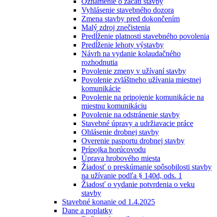
Oznámenie o začatí stavby
Vyhlásenie stavebného dozora
Zmena stavby pred dokončením
Malý zdroj znečistenia
Predĺženie platnosti stavebného povolenia
Predĺženie lehoty výstavby
Návrh na vydanie kolaudačného
rozhodnutia
Povolenie zmeny v užívaní stavby
Povolenie zvláštneho užívania miestnej
komunikácie
Povolenie na pripojenie komunikácie na
miestnu komunikáciu
Povolenie na odstránenie stavby
Stavebné úpravy a udržiavacie práce
Ohlásenie drobnej stavby
Overenie pasportu drobnej stavby
Prípojka horúcovodu
Úprava hrobového miesta
Žiadosť o preskúmanie spôsobilosti stavby
na užívanie podľa § 140d, ods. 1
Žiadosť o vydanie potvrdenia o veku
stavby
Stavebné konanie od 1.4.2025
Dane a poplatky