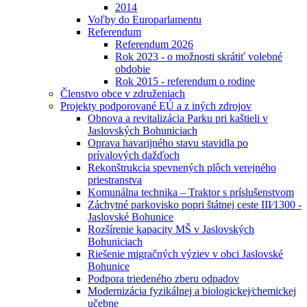
2014
Voľby do Europarlamentu
Referendum
Referendum 2026
Rok 2023 - o možnosti skrátiť volebné
obdobie
Rok 2015 - referendum o rodine
Členstvo obce v združeniach
Projekty podporované EÚ a z iných zdrojov
Obnova a revitalizácia Parku pri kaštieli v
Jaslovských Bohuniciach
Oprava havarijného stavu stavidla po
prívalových dažďoch
Rekonštrukcia spevnených plôch verejného
priestranstva
Komunálna technika – Traktor s príslušenstvom
Záchytné parkovisko popri štátnej ceste III⁄1300 -
Jaslovské Bohunice
Rozšírenie kapacity MŠ v Jaslovských
Bohuniciach
Riešenie migračných výziev v obci Jaslovské
Bohunice
Podpora triedeného zberu odpadov
Modernizácia fyzikálnej a biologickej⁄chemickej
učebne