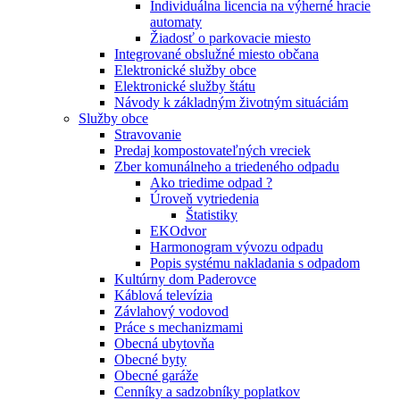
Individuálna licencia na výherné hracie
automaty
Žiadosť o parkovacie miesto
Integrované obslužné miesto občana
Elektronické služby obce
Elektronické služby štátu
Návody k základným životným situáciám
Služby obce
Stravovanie
Predaj kompostovateľných vreciek
Zber komunálneho a triedeného odpadu
Ako triedime odpad ?
Úroveň vytriedenia
Štatistiky
EKOdvor
Harmonogram vývozu odpadu
Popis systému nakladania s odpadom
Kultúrny dom Paderovce
Káblová televízia
Závlahový vodovod
Práce s mechanizmami
Obecná ubytovňa
Obecné byty
Obecné garáže
Cenníky a sadzobníky poplatkov