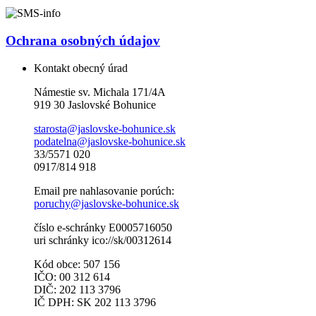
Ochrana osobných údajov
Kontakt obecný úrad
Námestie sv. Michala 171/4A
919 30 Jaslovské Bohunice
starosta@jaslovske-bohunice.sk
podatelna@jaslovske-bohunice.sk
33/5571 020
0917/814 918
Email pre nahlasovanie porúch:
poruchy@jaslovske-bohunice.sk
číslo e-schránky E0005716050
uri schránky ico://sk/00312614
Kód obce: 507 156
IČO: 00 312 614
DIČ: 202 113 3796
IČ DPH: SK 202 113 3796