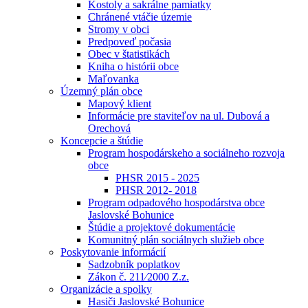
Kostoly a sakrálne pamiatky
Chránené vtáčie územie
Stromy v obci
Predpoveď počasia
Obec v štatistikách
Kniha o histórii obce
Maľovanka
Územný plán obce
Mapový klient
Informácie pre staviteľov na ul. Dubová a
Orechová
Koncepcie a štúdie
Program hospodárskeho a sociálneho rozvoja
obce
PHSR 2015 - 2025
PHSR 2012- 2018
Program odpadového hospodárstva obce
Jaslovské Bohunice
Štúdie a projektové dokumentácie
Komunitný plán sociálnych služieb obce
Poskytovanie informácií
Sadzobník poplatkov
Zákon č. 211⁄2000 Z.z.
Organizácie a spolky
Hasiči Jaslovské Bohunice