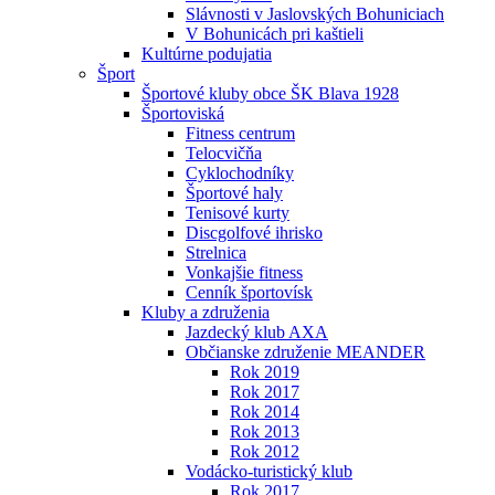
Slávnosti v Jaslovských Bohuniciach
V Bohunicách pri kaštieli
Kultúrne podujatia
Šport
Športové kluby obce ŠK Blava 1928
Športoviská
Fitness centrum
Telocvičňa
Cyklochodníky
Športové haly
Tenisové kurty
Discgolfové ihrisko
Strelnica
Vonkajšie fitness
Cenník športovísk
Kluby a združenia
Jazdecký klub AXA
Občianske združenie MEANDER
Rok 2019
Rok 2017
Rok 2014
Rok 2013
Rok 2012
Vodácko-turistický klub
Rok 2017