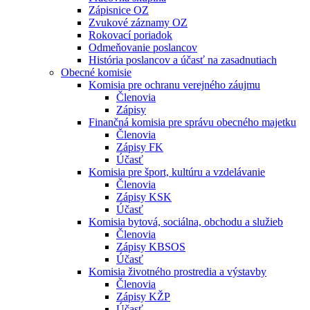
Zápisnice OZ
Zvukové záznamy OZ
Rokovací poriadok
Odmeňovanie poslancov
História poslancov a účasť na zasadnutiach
Obecné komisie
Komisia pre ochranu verejného záujmu
Členovia
Zápisy
Finančná komisia pre správu obecného majetku
Členovia
Zápisy FK
Účasť
Komisia pre šport, kultúru a vzdelávanie
Členovia
Zápisy KSK
Účasť
Komisia bytová, sociálna, obchodu a služieb
Členovia
Zápisy KBSOS
Účasť
Komisia životného prostredia a výstavby
Členovia
Zápisy KŽP
Účasť