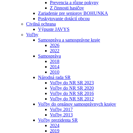
Prevencia a rôzne pokyny
Z činnosti hasičov
Zariadenie pre seniorov BOHUNKA
Poskytovanie dotácií obcou
Civilná ochrana
Výpuste JAVYS
Voľby
Samospráva a samosprávne kraje
2026
2022
Samospráva
2018
2014
2010
Národná rada SR
Voľby do NR SR 2023
Voľby do NR SR 2020
Voľby do NR SR 2016
Voľby do NR SR 2012
Voľby do orgánov samosprávnych krajov
Voľby 2017
Voľby 2013
Voľby prezidenta SR
2024
2019