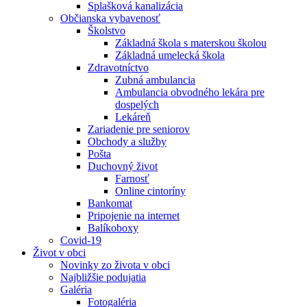
Splašková kanalizácia
Občianska vybavenosť
Školstvo
Základná škola s materskou školou
Základná umelecká škola
Zdravotníctvo
Zubná ambulancia
Ambulancia obvodného lekára pre
dospelých
Lekáreň
Zariadenie pre seniorov
Obchody a služby
Pošta
Duchovný život
Farnosť
Online cintoríny
Bankomat
Pripojenie na internet
Balíkoboxy
Covid-19
Život v obci
Novinky zo života v obci
Najbližšie podujatia
Galéria
Fotogaléria