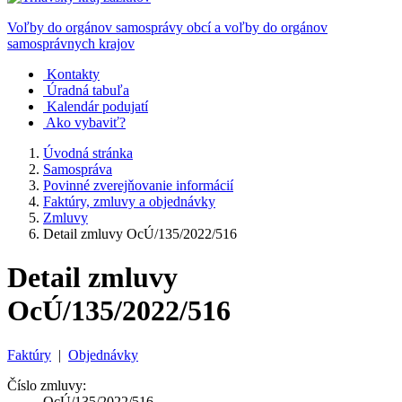
Voľby do orgánov samosprávy obcí a voľby do orgánov
samosprávnych krajov
Kontakty
Úradná tabuľa
Kalendár podujatí
Ako vybaviť?
Úvodná stránka
Samospráva
Povinné zverejňovanie informácií
Faktúry, zmluvy a objednávky
Zmluvy
Detail zmluvy OcÚ/135/2022/516
Detail zmluvy
OcÚ/135/2022/516
Faktúry
|
Objednávky
Číslo zmluvy:
OcÚ/135/2022/516