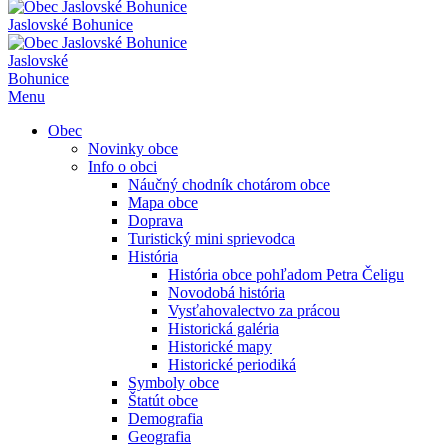
Jaslovské Bohunice
Jaslovské
Bohunice
Menu
Obec
Novinky obce
Info o obci
Náučný chodník chotárom obce
Mapa obce
Doprava
Turistický mini sprievodca
História
História obce pohľadom Petra Čeligu
Novodobá história
Vysťahovalectvo za prácou
Historická galéria
Historické mapy
Historické periodiká
Symboly obce
Štatút obce
Demografia
Geografia