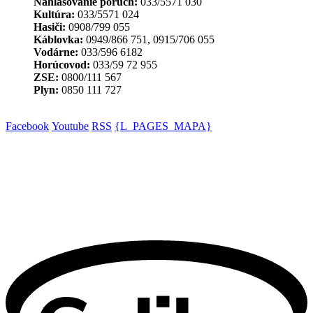
Nahlasovanie porúch:
033/5571 030
Kultúra:
033/5571 024
Hasiči:
0908/799 055
Káblovka:
0949/866 751, 0915/706 055
Vodárne:
033/596 6182
Horúcovod:
033/59 72 955
ZSE:
0800/111 567
Plyn:
0850 111 727
Facebook
Youtube
RSS
{L_PAGES_MAPA}