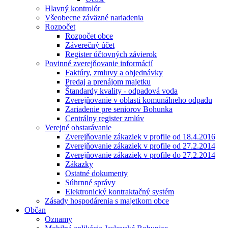
Hlavný kontrolór
Všeobecne záväzné nariadenia
Rozpočet
Rozpočet obce
Záverečný účet
Register účtovných závierok
Povinné zverejňovanie informácií
Faktúry, zmluvy a objednávky
Predaj a prenájom majetku
Štandardy kvality - odpadová voda
Zverejňovanie v oblasti komunálneho odpadu
Zariadenie pre seniorov Bohunka
Centrálny register zmlúv
Verejné obstarávanie
Zverejňovanie zákaziek v profile od 18.4.2016
Zverejňovanie zákaziek v profile od 27.2.2014
Zverejňovanie zákaziek v profile do 27.2.2014
Zákazky
Ostatné dokumenty
Súhrnné správy
Elektronický kontraktačný systém
Zásady hospodárenia s majetkom obce
Občan
Oznamy