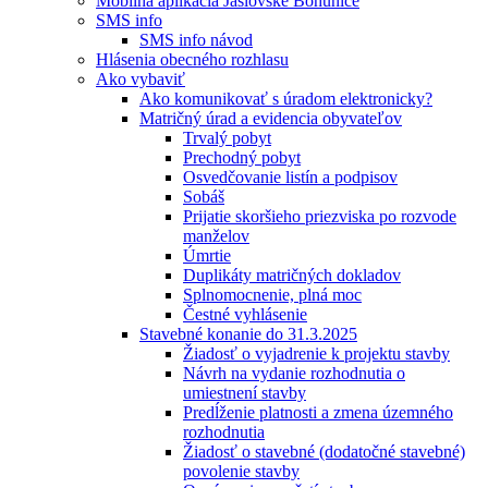
Mobilná aplikácia Jaslovské Bohunice
SMS info
SMS info návod
Hlásenia obecného rozhlasu
Ako vybaviť
Ako komunikovať s úradom elektronicky?
Matričný úrad a evidencia obyvateľov
Trvalý pobyt
Prechodný pobyt
Osvedčovanie listín a podpisov
Sobáš
Prijatie skoršieho priezviska po rozvode
manželov
Úmrtie
Duplikáty matričných dokladov
Splnomocnenie, plná moc
Čestné vyhlásenie
Stavebné konanie do 31.3.2025
Žiadosť o vyjadrenie k projektu stavby
Návrh na vydanie rozhodnutia o
umiestnení stavby
Predĺženie platnosti a zmena územného
rozhodnutia
Žiadosť o stavebné (dodatočné stavebné)
povolenie stavby