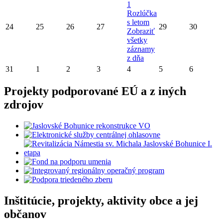
1
Rozlúčka
s letom
24
25
26
27
29
30
Zobraziť
všetky
záznamy
z dňa
31
1
2
3
4
5
6
Projekty podporované EÚ a z iných
zdrojov
Inštitúcie, projekty, aktivity obce a jej
občanov