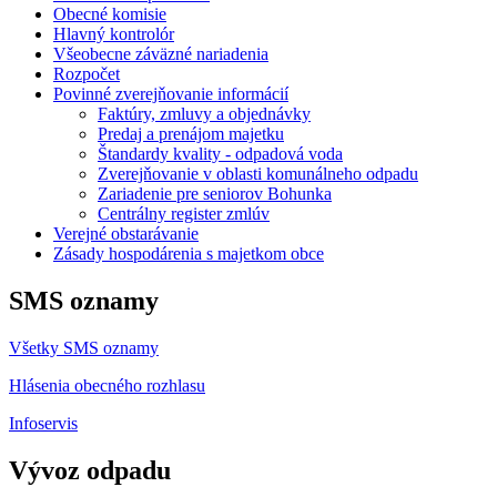
Obecné komisie
Hlavný kontrolór
Všeobecne záväzné nariadenia
Rozpočet
Povinné zverejňovanie informácií
Faktúry, zmluvy a objednávky
Predaj a prenájom majetku
Štandardy kvality - odpadová voda
Zverejňovanie v oblasti komunálneho odpadu
Zariadenie pre seniorov Bohunka
Centrálny register zmlúv
Verejné obstarávanie
Zásady hospodárenia s majetkom obce
SMS oznamy
Všetky SMS oznamy
Hlásenia obecného rozhlasu
Infoservis
Vývoz odpadu