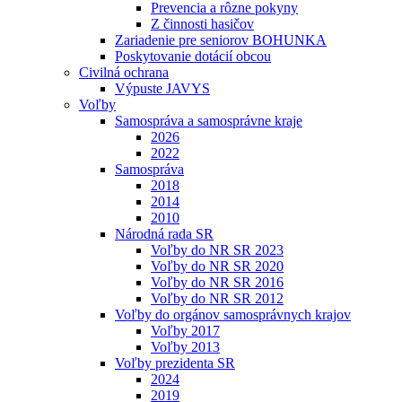
Prevencia a rôzne pokyny
Z činnosti hasičov
Zariadenie pre seniorov BOHUNKA
Poskytovanie dotácií obcou
Civilná ochrana
Výpuste JAVYS
Voľby
Samospráva a samosprávne kraje
2026
2022
Samospráva
2018
2014
2010
Národná rada SR
Voľby do NR SR 2023
Voľby do NR SR 2020
Voľby do NR SR 2016
Voľby do NR SR 2012
Voľby do orgánov samosprávnych krajov
Voľby 2017
Voľby 2013
Voľby prezidenta SR
2024
2019