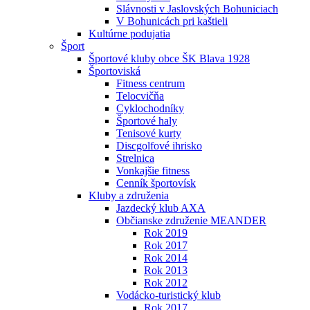
Slávnosti v Jaslovských Bohuniciach
V Bohunicách pri kaštieli
Kultúrne podujatia
Šport
Športové kluby obce ŠK Blava 1928
Športoviská
Fitness centrum
Telocvičňa
Cyklochodníky
Športové haly
Tenisové kurty
Discgolfové ihrisko
Strelnica
Vonkajšie fitness
Cenník športovísk
Kluby a združenia
Jazdecký klub AXA
Občianske združenie MEANDER
Rok 2019
Rok 2017
Rok 2014
Rok 2013
Rok 2012
Vodácko-turistický klub
Rok 2017