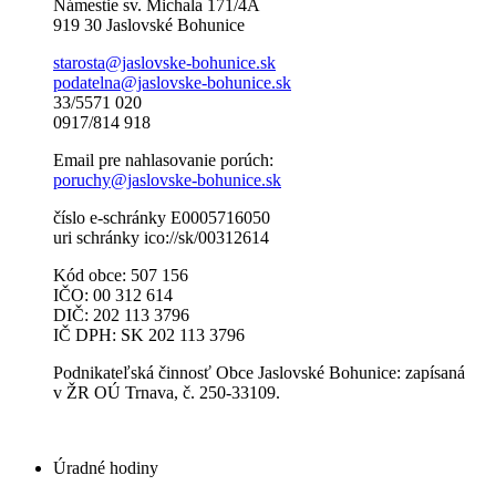
Námestie sv. Michala 171/4A
919 30 Jaslovské Bohunice
starosta@jaslovske-bohunice.sk
podatelna@jaslovske-bohunice.sk
33/5571 020
0917/814 918
Email pre nahlasovanie porúch:
poruchy@jaslovske-bohunice.sk
číslo e-schránky E0005716050
uri schránky ico://sk/00312614
Kód obce: 507 156
IČO: 00 312 614
DIČ: 202 113 3796
IČ DPH: SK 202 113 3796
Podnikateľská činnosť Obce Jaslovské Bohunice: zapísaná
v ŽR OÚ Trnava, č. 250-33109.
Úradné hodiny