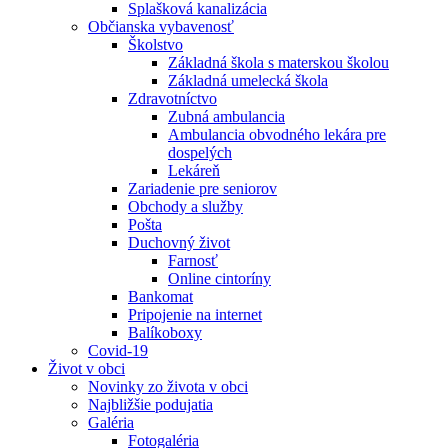
Splašková kanalizácia
Občianska vybavenosť
Školstvo
Základná škola s materskou školou
Základná umelecká škola
Zdravotníctvo
Zubná ambulancia
Ambulancia obvodného lekára pre
dospelých
Lekáreň
Zariadenie pre seniorov
Obchody a služby
Pošta
Duchovný život
Farnosť
Online cintoríny
Bankomat
Pripojenie na internet
Balíkoboxy
Covid-19
Život v obci
Novinky zo života v obci
Najbližšie podujatia
Galéria
Fotogaléria