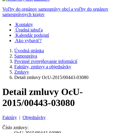
Voľby do orgánov samosprávy obcí a voľby do orgánov
samosprávnych krajov
Kontakty
Úradná tabuľa
Kalendár podujatí
Ako vybaviť?
Úvodná stránka
Samospráva
Povinné zverejňovanie informácií
Faktúry, zmluvy a objednávky
Zmluvy
Detail zmluvy OcU-2015/00443-03080
Detail zmluvy OcU-
2015/00443-03080
Faktúry
|
Objednávky
Číslo zmluvy:
OcU-2015/00443-03080