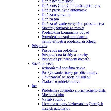
Daň z nehnuteľnosti
Daň z nevýherných hracích prístrojov
Daň z predajných automatov
Daň za ubytovanie
Daň za psa
Daň za užívanie verejného priestranstva
Miestny poplatok za rozvoj
Poplatok za komunálny odpad
Potvrdenie o zaplatení dane z
nehnuteľnosti a poplatku za odpad
Príspevok
Príspevok na oplotenie
Príspevok na fasády a strechy
Príspevok pri narodení dieťaťa
Sociálne veci
Jednorázová sociálna dávka
Poskytovanie stravy pre dôchodcov
Odkázanosť na sociálnu službu
Žiadosť o pridelenie bytu
Iné
Pridelenie súpisného a orientačného čísla
Miesto na trhu
Výrub stromov
Licencia na prevádzkovanie výherných
hracích automatov