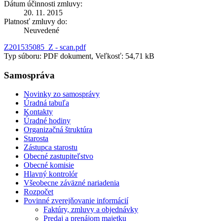
Dátum účinnosti zmluvy:
20. 11. 2015
Platnosť zmluvy do:
Neuvedené
Z201535085_Z - scan.pdf
Typ súboru: PDF dokument, Veľkosť: 54,71 kB
Samospráva
Novinky zo samosprávy
Úradná tabuľa
Kontakty
Úradné hodiny
Organizačná štruktúra
Starosta
Zástupca starostu
Obecné zastupiteľstvo
Obecné komisie
Hlavný kontrolór
Všeobecne záväzné nariadenia
Rozpočet
Povinné zverejňovanie informácií
Faktúry, zmluvy a objednávky
Predaj a prenájom majetku