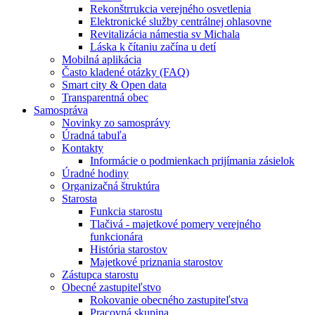
Rekonštrrukcia verejného osvetlenia
Elektronické služby centrálnej ohlasovne
Revitalizácia námestia sv Michala
Láska k čítaniu začína u detí
Mobilná aplikácia
Často kladené otázky (FAQ)
Smart city & Open data
Transparentná obec
Samospráva
Novinky zo samosprávy
Úradná tabuľa
Kontakty
Informácie o podmienkach prijímania zásielok
Úradné hodiny
Organizačná štruktúra
Starosta
Funkcia starostu
Tlačivá - majetkové pomery verejného
funkcionára
História starostov
Majetkové priznania starostov
Zástupca starostu
Obecné zastupiteľstvo
Rokovanie obecného zastupiteľstva
Pracovná skupina