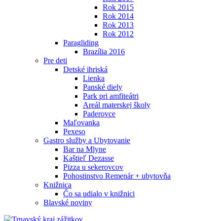
Rok 2015
Rok 2014
Rok 2013
Rok 2012
Paragliding
Brazília 2016
Pre deti
Detské ihriská
Lienka
Panské diely
Park pri amfiteátri
Areál materskej školy
Paderovce
Maľovanka
Pexeso
Gastro služby a Ubytovanie
Bar na Mlyne
Kaštieľ Dezasse
Pizza u sekerovcov
Pohostinstvo Remenár + ubytovňa
Knižnica
Čo sa udialo v knižnici
Blavské noviny