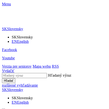
Menu
SK
Slovensky
SK
Slovensky
EN
English
Facebook
Youtube
Verzia pre seniorov
Mapa webu
RSS
Vytlačiť
Hľadaný výraz
Hľadať
rozšírené vyhľadávanie
SK
Slovensky
SK
Slovensky
EN
English