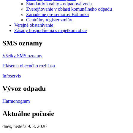
Štandardy kvality - odpadová voda
Zverejňovanie v oblasti komunálneho odpadu
Zariadenie pre seniorov Bohunka
Centrálny register zmlúv
Verejné obstarávanie
Zásady hospodárenia s majetkom obce
SMS oznamy
Všetky SMS oznamy
Hlásenia obecného rozhlasu
Infoservis
Vývoz odpadu
Harmonogram
Aktuálne počasie
dnes, nedeľa 9. 8. 2026