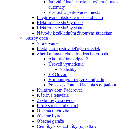
Individuálna licencia na výherné hracie
automaty
Žiadosť o parkovacie miesto
Integrované obslužné miesto občana
Elektronické služby obce
Elektronické služby štátu
Návody k základným životným situáciám
Služby obce
Stravovanie
Predaj kompostovateľných vreciek
Zber komunálneho a triedeného odpadu
Ako triedime odpad ?
Úroveň vytriedenia
Štatistiky
EKOdvor
Harmonogram vývozu odpadu
Popis systému nakladania s odpadom
Kultúrny dom Paderovce
Káblová televízia
Závlahový vodovod
Práce s mechanizmami
Obecná ubytovňa
Obecné byty
Obecné garáže
Cenníky a sadzobníky poplatkov