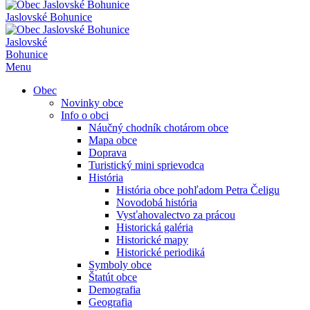
Jaslovské Bohunice
Jaslovské
Bohunice
Menu
Obec
Novinky obce
Info o obci
Náučný chodník chotárom obce
Mapa obce
Doprava
Turistický mini sprievodca
História
História obce pohľadom Petra Čeligu
Novodobá história
Vysťahovalectvo za prácou
Historická galéria
Historické mapy
Historické periodiká
Symboly obce
Štatút obce
Demografia
Geografia