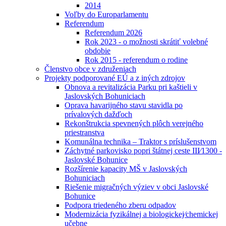
2014
Voľby do Europarlamentu
Referendum
Referendum 2026
Rok 2023 - o možnosti skrátiť volebné
obdobie
Rok 2015 - referendum o rodine
Členstvo obce v združeniach
Projekty podporované EÚ a z iných zdrojov
Obnova a revitalizácia Parku pri kaštieli v
Jaslovských Bohuniciach
Oprava havarijného stavu stavidla po
prívalových dažďoch
Rekonštrukcia spevnených plôch verejného
priestranstva
Komunálna technika – Traktor s príslušenstvom
Záchytné parkovisko popri štátnej ceste III⁄1300 -
Jaslovské Bohunice
Rozšírenie kapacity MŠ v Jaslovských
Bohuniciach
Riešenie migračných výziev v obci Jaslovské
Bohunice
Podpora triedeného zberu odpadov
Modernizácia fyzikálnej a biologickej⁄chemickej
učebne