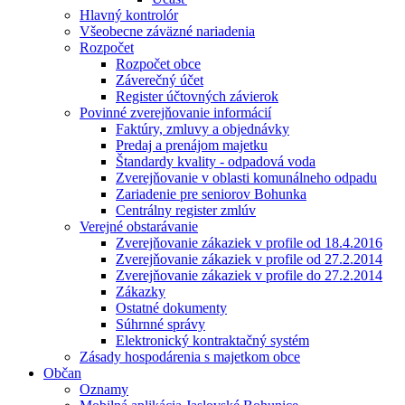
Hlavný kontrolór
Všeobecne záväzné nariadenia
Rozpočet
Rozpočet obce
Záverečný účet
Register účtovných závierok
Povinné zverejňovanie informácií
Faktúry, zmluvy a objednávky
Predaj a prenájom majetku
Štandardy kvality - odpadová voda
Zverejňovanie v oblasti komunálneho odpadu
Zariadenie pre seniorov Bohunka
Centrálny register zmlúv
Verejné obstarávanie
Zverejňovanie zákaziek v profile od 18.4.2016
Zverejňovanie zákaziek v profile od 27.2.2014
Zverejňovanie zákaziek v profile do 27.2.2014
Zákazky
Ostatné dokumenty
Súhrnné správy
Elektronický kontraktačný systém
Zásady hospodárenia s majetkom obce
Občan
Oznamy