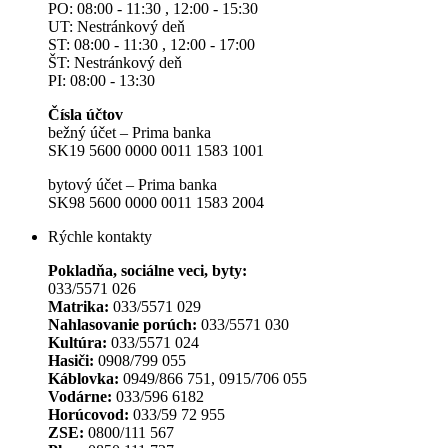
PO: 08:00 - 11:30 , 12:00 - 15:30
UT: Nestránkový deň
ST: 08:00 - 11:30 , 12:00 - 17:00
ŠT: Nestránkový deň
PI: 08:00 - 13:30
Čísla účtov
bežný účet – Prima banka
SK19 5600 0000 0011 1583 1001
bytový účet – Prima banka
SK98 5600 0000 0011 1583 2004
Rýchle kontakty
Pokladňa, sociálne veci, byty:
033/5571 026
Matrika:
033/5571 029
Nahlasovanie porúch:
033/5571 030
Kultúra:
033/5571 024
Hasiči:
0908/799 055
Káblovka:
0949/866 751, 0915/706 055
Vodárne:
033/596 6182
Horúcovod:
033/59 72 955
ZSE:
0800/111 567