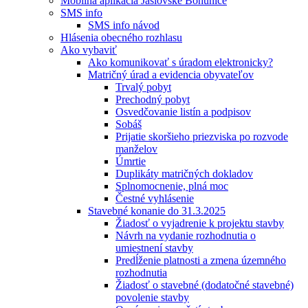
Mobilná aplikácia Jaslovské Bohunice
SMS info
SMS info návod
Hlásenia obecného rozhlasu
Ako vybaviť
Ako komunikovať s úradom elektronicky?
Matričný úrad a evidencia obyvateľov
Trvalý pobyt
Prechodný pobyt
Osvedčovanie listín a podpisov
Sobáš
Prijatie skoršieho priezviska po rozvode
manželov
Úmrtie
Duplikáty matričných dokladov
Splnomocnenie, plná moc
Čestné vyhlásenie
Stavebné konanie do 31.3.2025
Žiadosť o vyjadrenie k projektu stavby
Návrh na vydanie rozhodnutia o
umiestnení stavby
Predĺženie platnosti a zmena územného
rozhodnutia
Žiadosť o stavebné (dodatočné stavebné)
povolenie stavby