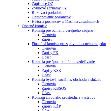
Zápisnice OZ
Zvukové záznamy OZ
Rokovací poriadok
Odmeňovanie poslancov
História poslancov a účasť na zasadnutiach
Obecné komisie
Komisia pre ochranu verejného záujmu
Členovia
Zápisy
Finančná komisia pre správu obecného majetku
Členovia
Zápisy FK
Účasť
Komisia pre šport, kultúru a vzdelávanie
Členovia
Zápisy KSK
Účasť
Komisia bytová, sociálna, obchodu a služieb
Členovia
Zápisy KBSOS
Účasť
Komisia životného prostredia a výstavby
Členovia
Zápisy KŽP
Účasť