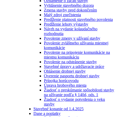
Oznámenie o začatí stavby
Vyhlásenie stavebného dozora
Zmena stavby pred dokončením
Malý zdroj znečistenia
Predĺženie platnosti stavebného povolenia
Predĺženie lehoty výstavby
Návrh na vydanie kolaudačného
rozhodnutia
Povolenie zmeny v užívaní stavby
Povolenie zvláštneho užívania miestnej
komunikácie
Povolenie na pripojenie komunikácie na
miestnu komunikáciu
Povolenie na odstránenie stavby
Stavebné úpravy a udržiavacie práce
Ohlásenie drobnej stavby
Overenie pasportu drobnej stavby
Prípojka horúcovodu
Úprava hrobového miesta
Žiadosť o preskúmanie spôsobilosti stavby
na užívanie podľa § 140d, ods. 1
Žiadosť o vydanie potvrdenia o veku
stavby
Stavebné konanie od 1.4.2025
Dane a poplatky