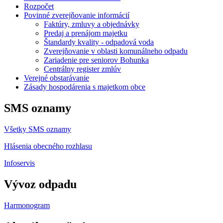
Rozpočet
Povinné zverejňovanie informácií
Faktúry, zmluvy a objednávky
Predaj a prenájom majetku
Štandardy kvality - odpadová voda
Zverejňovanie v oblasti komunálneho odpadu
Zariadenie pre seniorov Bohunka
Centrálny register zmlúv
Verejné obstarávanie
Zásady hospodárenia s majetkom obce
SMS oznamy
Všetky SMS oznamy
Hlásenia obecného rozhlasu
Infoservis
Vývoz odpadu
Harmonogram