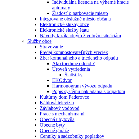
Individuálna licencia na výherné hracie
automaty
Žiadosť o parkovacie miesto
Integrované obslužné miesto občana
Elektronické služby obce
Elektronické služby štátu
Návody k základným životným situáciám
Služby obce
Stravovanie
Predaj kompostovateľných vreciek
Zber komunálneho a triedeného odpadu
Ako triedime odpad ?
Úroveň vytriedenia
Štatistiky
EKOdvor
Harmonogram vývozu odpadu
Popis systému nakladania s odpadom
Kultúrny dom Paderovce
Káblová televízia
Závlahový vodovod
Práce s mechanizmami
Obecná ubytovňa
Obecné byty
Obecné garáže
Cenníky a sadzobníky poplatkov