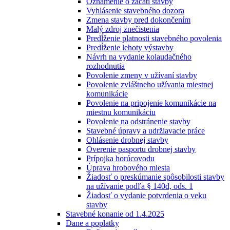
Oznámenie o začatí stavby
Vyhlásenie stavebného dozora
Zmena stavby pred dokončením
Malý zdroj znečistenia
Predĺženie platnosti stavebného povolenia
Predĺženie lehoty výstavby
Návrh na vydanie kolaudačného
rozhodnutia
Povolenie zmeny v užívaní stavby
Povolenie zvláštneho užívania miestnej
komunikácie
Povolenie na pripojenie komunikácie na
miestnu komunikáciu
Povolenie na odstránenie stavby
Stavebné úpravy a udržiavacie práce
Ohlásenie drobnej stavby
Overenie pasportu drobnej stavby
Prípojka horúcovodu
Úprava hrobového miesta
Žiadosť o preskúmanie spôsobilosti stavby
na užívanie podľa § 140d, ods. 1
Žiadosť o vydanie potvrdenia o veku
stavby
Stavebné konanie od 1.4.2025
Dane a poplatky