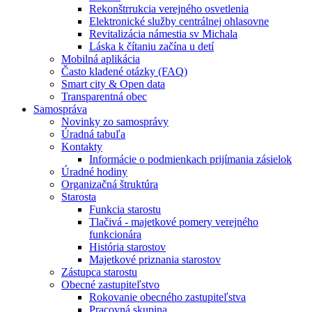
Rekonštrrukcia verejného osvetlenia
Elektronické služby centrálnej ohlasovne
Revitalizácia námestia sv Michala
Láska k čítaniu začína u detí
Mobilná aplikácia
Často kladené otázky (FAQ)
Smart city & Open data
Transparentná obec
Samospráva
Novinky zo samosprávy
Úradná tabuľa
Kontakty
Informácie o podmienkach prijímania zásielok
Úradné hodiny
Organizačná štruktúra
Starosta
Funkcia starostu
Tlačivá - majetkové pomery verejného
funkcionára
História starostov
Majetkové priznania starostov
Zástupca starostu
Obecné zastupiteľstvo
Rokovanie obecného zastupiteľstva
Pracovná skupina