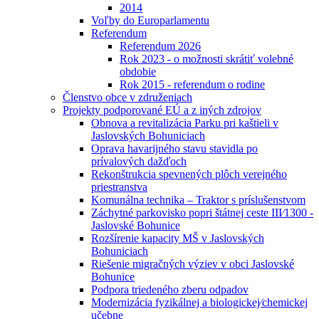
2014
Voľby do Europarlamentu
Referendum
Referendum 2026
Rok 2023 - o možnosti skrátiť volebné
obdobie
Rok 2015 - referendum o rodine
Členstvo obce v združeniach
Projekty podporované EÚ a z iných zdrojov
Obnova a revitalizácia Parku pri kaštieli v
Jaslovských Bohuniciach
Oprava havarijného stavu stavidla po
prívalových dažďoch
Rekonštrukcia spevnených plôch verejného
priestranstva
Komunálna technika – Traktor s príslušenstvom
Záchytné parkovisko popri štátnej ceste III⁄1300 -
Jaslovské Bohunice
Rozšírenie kapacity MŠ v Jaslovských
Bohuniciach
Riešenie migračných výziev v obci Jaslovské
Bohunice
Podpora triedeného zberu odpadov
Modernizácia fyzikálnej a biologickej⁄chemickej
učebne