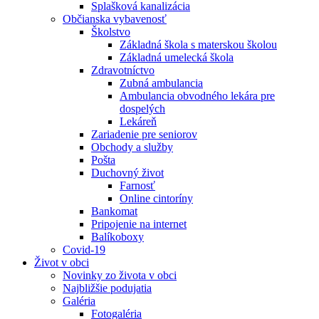
Splašková kanalizácia
Občianska vybavenosť
Školstvo
Základná škola s materskou školou
Základná umelecká škola
Zdravotníctvo
Zubná ambulancia
Ambulancia obvodného lekára pre
dospelých
Lekáreň
Zariadenie pre seniorov
Obchody a služby
Pošta
Duchovný život
Farnosť
Online cintoríny
Bankomat
Pripojenie na internet
Balíkoboxy
Covid-19
Život v obci
Novinky zo života v obci
Najbližšie podujatia
Galéria
Fotogaléria