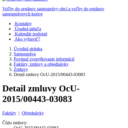
Voľby do orgánov samosprávy obcí a voľby do orgánov
samosprávnych krajov
Kontakty
Úradná tabuľa
Kalendár podujatí
Ako vybaviť?
Úvodná stránka
Samospráva
Povinné zverejňovanie informácií
Faktúry, zmluvy a objednávky
Zmluvy
Detail zmluvy OcU-2015/00443-03083
Detail zmluvy OcU-
2015/00443-03083
Faktúry
|
Objednávky
Číslo zmluvy:
OcU-2015/00443-03083