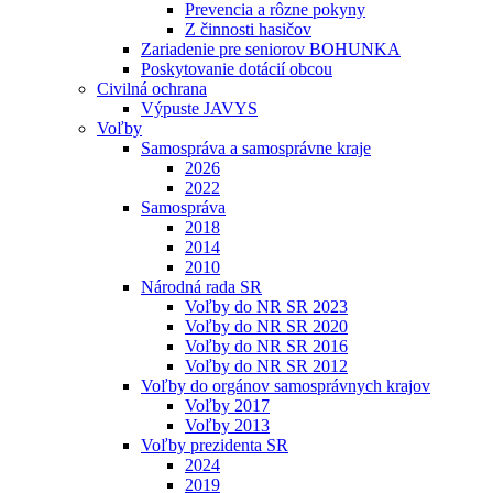
Prevencia a rôzne pokyny
Z činnosti hasičov
Zariadenie pre seniorov BOHUNKA
Poskytovanie dotácií obcou
Civilná ochrana
Výpuste JAVYS
Voľby
Samospráva a samosprávne kraje
2026
2022
Samospráva
2018
2014
2010
Národná rada SR
Voľby do NR SR 2023
Voľby do NR SR 2020
Voľby do NR SR 2016
Voľby do NR SR 2012
Voľby do orgánov samosprávnych krajov
Voľby 2017
Voľby 2013
Voľby prezidenta SR
2024
2019