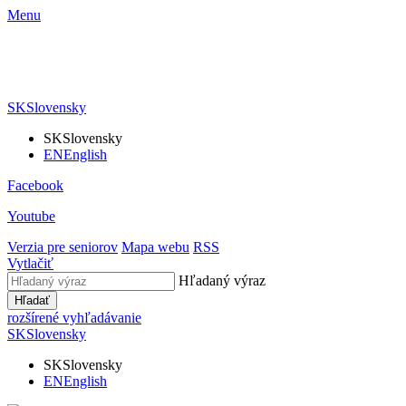
Menu
SK
Slovensky
SK
Slovensky
EN
English
Facebook
Youtube
Verzia pre seniorov
Mapa webu
RSS
Vytlačiť
Hľadaný výraz
Hľadať
rozšírené vyhľadávanie
SK
Slovensky
SK
Slovensky
EN
English