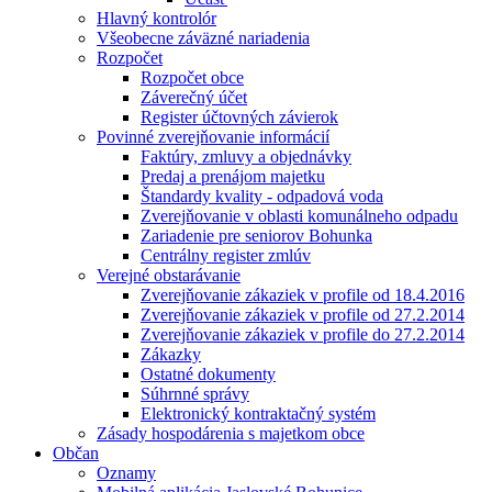
Hlavný kontrolór
Všeobecne záväzné nariadenia
Rozpočet
Rozpočet obce
Záverečný účet
Register účtovných závierok
Povinné zverejňovanie informácií
Faktúry, zmluvy a objednávky
Predaj a prenájom majetku
Štandardy kvality - odpadová voda
Zverejňovanie v oblasti komunálneho odpadu
Zariadenie pre seniorov Bohunka
Centrálny register zmlúv
Verejné obstarávanie
Zverejňovanie zákaziek v profile od 18.4.2016
Zverejňovanie zákaziek v profile od 27.2.2014
Zverejňovanie zákaziek v profile do 27.2.2014
Zákazky
Ostatné dokumenty
Súhrnné správy
Elektronický kontraktačný systém
Zásady hospodárenia s majetkom obce
Občan
Oznamy