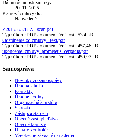
Dátum účinnosti zmluvy:
20. 11. 2015
Platnosť zmluvy do:
Neuvedené
Z201535378_Z - scan.pdf
Typ súboru: PDF dokument, Veľkosť: 53,4 kB
Odstúpenie od zmluvy - text.pdf
Typ súboru: PDF dokument, Veľkosť: 457,46 kB
ukoncenie_zmluvy_prometeus_cerpadla.pdf
Typ súboru: PDF dokument, Veľkosť: 450,97 kB
Samospráva
Novinky zo samosprávy
Úradná tabuľa
Kontakty
Úradné hodiny
Organizačná štruktúra
Starosta
Zástupca starostu
Obecné zastupiteľstvo
Obecné komisie
Hlavný kontrolór
Všeobecne záväzné nariadenia