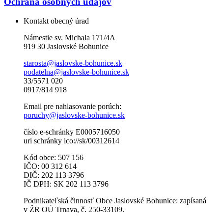
Ochrana osobných údajov
Kontakt obecný úrad
Námestie sv. Michala 171/4A
919 30 Jaslovské Bohunice
starosta@jaslovske-bohunice.sk
podatelna@jaslovske-bohunice.sk
33/5571 020
0917/814 918
Email pre nahlasovanie porúch:
poruchy@jaslovske-bohunice.sk
číslo e-schránky E0005716050
uri schránky ico://sk/00312614
Kód obce: 507 156
IČO: 00 312 614
DIČ: 202 113 3796
IČ DPH: SK 202 113 3796
Podnikateľská činnosť Obce Jaslovské Bohunice: zapísaná
v ŽR OÚ Trnava, č. 250-33109.