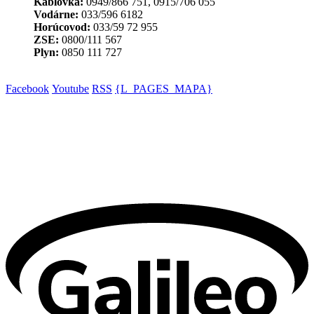
Káblovka:
0949/866 751, 0915/706 055
Vodárne:
033/596 6182
Horúcovod:
033/59 72 955
ZSE:
0800/111 567
Plyn:
0850 111 727
Facebook
Youtube
RSS
{L_PAGES_MAPA}