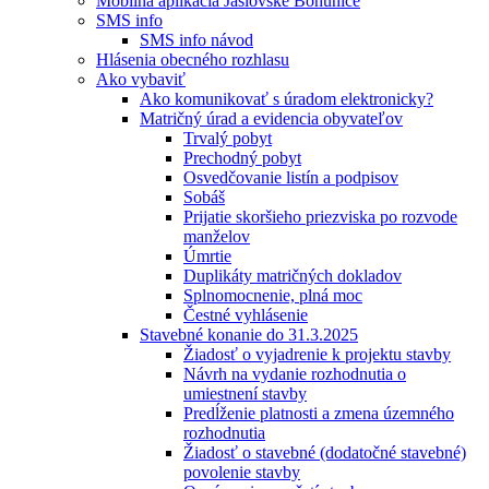
Mobilná aplikácia Jaslovské Bohunice
SMS info
SMS info návod
Hlásenia obecného rozhlasu
Ako vybaviť
Ako komunikovať s úradom elektronicky?
Matričný úrad a evidencia obyvateľov
Trvalý pobyt
Prechodný pobyt
Osvedčovanie listín a podpisov
Sobáš
Prijatie skoršieho priezviska po rozvode
manželov
Úmrtie
Duplikáty matričných dokladov
Splnomocnenie, plná moc
Čestné vyhlásenie
Stavebné konanie do 31.3.2025
Žiadosť o vyjadrenie k projektu stavby
Návrh na vydanie rozhodnutia o
umiestnení stavby
Predĺženie platnosti a zmena územného
rozhodnutia
Žiadosť o stavebné (dodatočné stavebné)
povolenie stavby