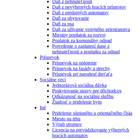
Daň z nehnuteľnosti
Daň z nevýherných hracích prístrojov
Daň z predajných automatov
Daň za ubytovanie
Daň za psa
Daň za užívanie verejného priestranstva
Miestny poplatok za rozvoj
Poplatok za komunálny odpad
Potvrdenie o zaplatení dane z
nehnuteľnosti a poplatku za odpad
Príspevok
Príspevok na oplotenie
Príspevok na fasády a strechy
Príspevok pri narodení dieťaťa
Sociálne veci
Jednorázová sociálna dávka
Poskytovanie stravy pre dôchodcov
Odkázanosť na sociálnu službu
Žiadosť o pridelenie bytu
Iné
Pridelenie súpisného a orientačného čísla
Miesto na trhu
Výrub stromov
Licencia na prevádzkovanie výherných
hracích automatov