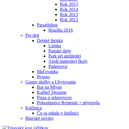
Rok 2015
Rok 2014
Rok 2013
Rok 2012
Paragliding
Brazília 2016
Pre deti
Detské ihriská
Lienka
Panské diely
Park pri amfiteátri
Areál materskej školy
Paderovce
Maľovanka
Pexeso
Gastro služby a Ubytovanie
Bar na Mlyne
Kaštieľ Dezasse
Pizza u sekerovcov
Pohostinstvo Remenár + ubytovňa
Knižnica
Čo sa udialo v knižnici
Blavské noviny