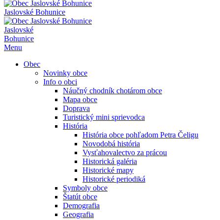
Jaslovské Bohunice
Jaslovské
Bohunice
Menu
Obec
Novinky obce
Info o obci
Náučný chodník chotárom obce
Mapa obce
Doprava
Turistický mini sprievodca
História
História obce pohľadom Petra Čeligu
Novodobá história
Vysťahovalectvo za prácou
Historická galéria
Historické mapy
Historické periodiká
Symboly obce
Štatút obce
Demografia
Geografia