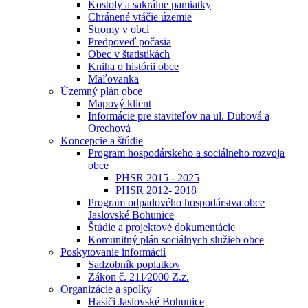
Kostoly a sakrálne pamiatky
Chránené vtáčie územie
Stromy v obci
Predpoveď počasia
Obec v štatistikách
Kniha o histórii obce
Maľovanka
Územný plán obce
Mapový klient
Informácie pre staviteľov na ul. Dubová a
Orechová
Koncepcie a štúdie
Program hospodárskeho a sociálneho rozvoja
obce
PHSR 2015 - 2025
PHSR 2012- 2018
Program odpadového hospodárstva obce
Jaslovské Bohunice
Štúdie a projektové dokumentácie
Komunitný plán sociálnych služieb obce
Poskytovanie informácií
Sadzobník poplatkov
Zákon č. 211⁄2000 Z.z.
Organizácie a spolky
Hasiči Jaslovské Bohunice