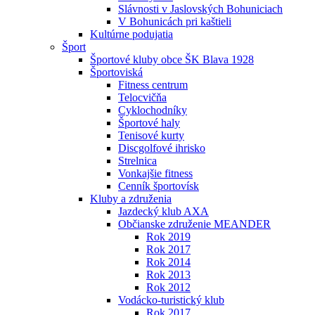
Slávnosti v Jaslovských Bohuniciach
V Bohunicách pri kaštieli
Kultúrne podujatia
Šport
Športové kluby obce ŠK Blava 1928
Športoviská
Fitness centrum
Telocvičňa
Cyklochodníky
Športové haly
Tenisové kurty
Discgolfové ihrisko
Strelnica
Vonkajšie fitness
Cenník športovísk
Kluby a združenia
Jazdecký klub AXA
Občianske združenie MEANDER
Rok 2019
Rok 2017
Rok 2014
Rok 2013
Rok 2012
Vodácko-turistický klub
Rok 2017