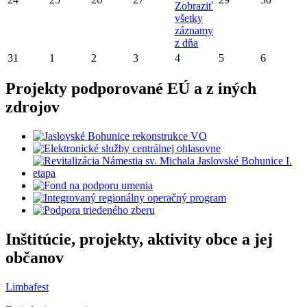
Zobraziť
všetky
záznamy
z dňa
31
1
2
3
4
5
6
Projekty podporované EÚ a z iných
zdrojov
Inštitúcie, projekty, aktivity obce a jej
občanov
Limbafest