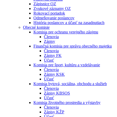
Zápisnice OZ
Zvukové záznamy OZ
Rokovací poriadok
Odmeňovanie poslancov
História poslancov a účasť na zasadnutiach
Obecné komisie
Komisia pre ochranu verejného záujmu
Členovia
Zápisy
Finančná komisia pre správu obecného majetku
Členovia
Zápisy FK
Účasť
Komisia pre šport, kultúru a vzdelávanie
Členovia
Zápisy KSK
Účasť
Komisia bytová, sociálna, obchodu a služieb
Členovia
Zápisy KBSOS
Účasť
Komisia životného prostredia a výstavby
Členovia
Zápisy KŽP
Účasť