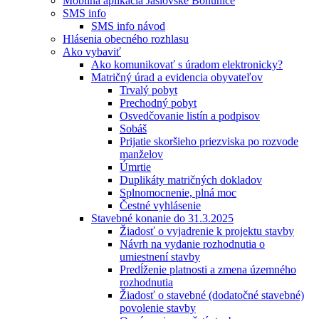
Mobilná aplikácia Jaslovské Bohunice
SMS info
SMS info návod
Hlásenia obecného rozhlasu
Ako vybaviť
Ako komunikovať s úradom elektronicky?
Matričný úrad a evidencia obyvateľov
Trvalý pobyt
Prechodný pobyt
Osvedčovanie listín a podpisov
Sobáš
Prijatie skoršieho priezviska po rozvode
manželov
Úmrtie
Duplikáty matričných dokladov
Splnomocnenie, plná moc
Čestné vyhlásenie
Stavebné konanie do 31.3.2025
Žiadosť o vyjadrenie k projektu stavby
Návrh na vydanie rozhodnutia o
umiestnení stavby
Predĺženie platnosti a zmena územného
rozhodnutia
Žiadosť o stavebné (dodatočné stavebné)
povolenie stavby