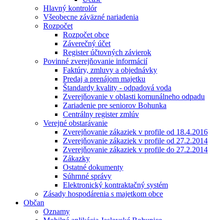
Hlavný kontrolór
Všeobecne záväzné nariadenia
Rozpočet
Rozpočet obce
Záverečný účet
Register účtovných závierok
Povinné zverejňovanie informácií
Faktúry, zmluvy a objednávky
Predaj a prenájom majetku
Štandardy kvality - odpadová voda
Zverejňovanie v oblasti komunálneho odpadu
Zariadenie pre seniorov Bohunka
Centrálny register zmlúv
Verejné obstarávanie
Zverejňovanie zákaziek v profile od 18.4.2016
Zverejňovanie zákaziek v profile od 27.2.2014
Zverejňovanie zákaziek v profile do 27.2.2014
Zákazky
Ostatné dokumenty
Súhrnné správy
Elektronický kontraktačný systém
Zásady hospodárenia s majetkom obce
Občan
Oznamy