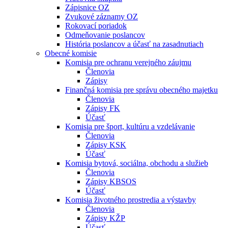
Zápisnice OZ
Zvukové záznamy OZ
Rokovací poriadok
Odmeňovanie poslancov
História poslancov a účasť na zasadnutiach
Obecné komisie
Komisia pre ochranu verejného záujmu
Členovia
Zápisy
Finančná komisia pre správu obecného majetku
Členovia
Zápisy FK
Účasť
Komisia pre šport, kultúru a vzdelávanie
Členovia
Zápisy KSK
Účasť
Komisia bytová, sociálna, obchodu a služieb
Členovia
Zápisy KBSOS
Účasť
Komisia životného prostredia a výstavby
Členovia
Zápisy KŽP
Účasť