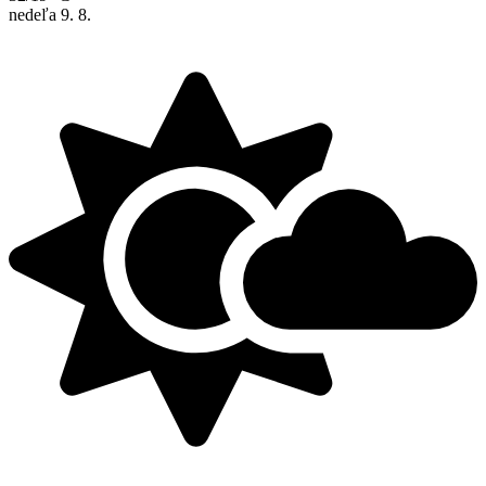
nedeľa
9. 8.