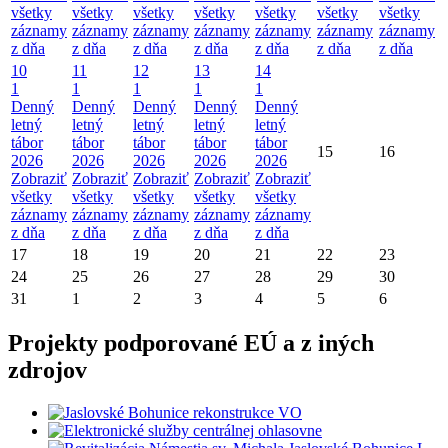
všetky
všetky
všetky
všetky
všetky
všetky
všetky
záznamy
záznamy
záznamy
záznamy
záznamy
záznamy
záznamy
z dňa
z dňa
z dňa
z dňa
z dňa
z dňa
z dňa
10
11
12
13
14
1
1
1
1
1
Denný
Denný
Denný
Denný
Denný
letný
letný
letný
letný
letný
tábor
tábor
tábor
tábor
tábor
15
16
2026
2026
2026
2026
2026
Zobraziť
Zobraziť
Zobraziť
Zobraziť
Zobraziť
všetky
všetky
všetky
všetky
všetky
záznamy
záznamy
záznamy
záznamy
záznamy
z dňa
z dňa
z dňa
z dňa
z dňa
17
18
19
20
21
22
23
24
25
26
27
28
29
30
31
1
2
3
4
5
6
Projekty podporované EÚ a z iných
zdrojov