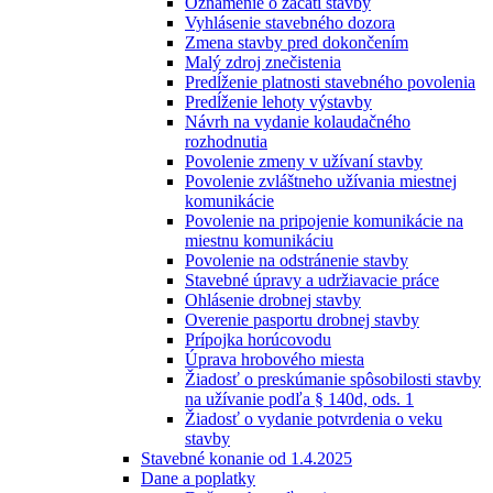
Oznámenie o začatí stavby
Vyhlásenie stavebného dozora
Zmena stavby pred dokončením
Malý zdroj znečistenia
Predĺženie platnosti stavebného povolenia
Predĺženie lehoty výstavby
Návrh na vydanie kolaudačného
rozhodnutia
Povolenie zmeny v užívaní stavby
Povolenie zvláštneho užívania miestnej
komunikácie
Povolenie na pripojenie komunikácie na
miestnu komunikáciu
Povolenie na odstránenie stavby
Stavebné úpravy a udržiavacie práce
Ohlásenie drobnej stavby
Overenie pasportu drobnej stavby
Prípojka horúcovodu
Úprava hrobového miesta
Žiadosť o preskúmanie spôsobilosti stavby
na užívanie podľa § 140d, ods. 1
Žiadosť o vydanie potvrdenia o veku
stavby
Stavebné konanie od 1.4.2025
Dane a poplatky