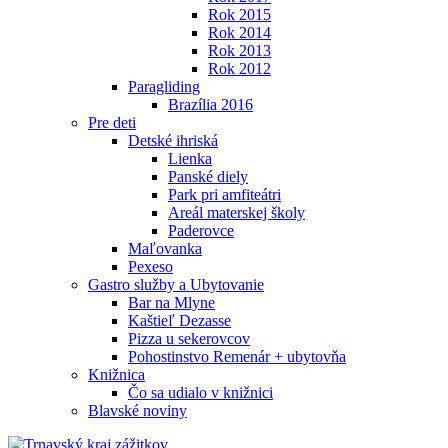
Rok 2015
Rok 2014
Rok 2013
Rok 2012
Paragliding
Brazília 2016
Pre deti
Detské ihriská
Lienka
Panské diely
Park pri amfiteátri
Areál materskej školy
Paderovce
Maľovanka
Pexeso
Gastro služby a Ubytovanie
Bar na Mlyne
Kaštieľ Dezasse
Pizza u sekerovcov
Pohostinstvo Remenár + ubytovňa
Knižnica
Čo sa udialo v knižnici
Blavské noviny