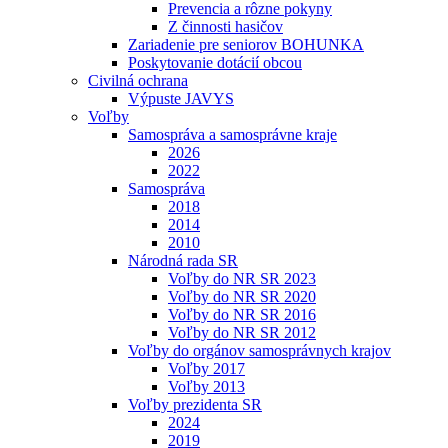
Prevencia a rôzne pokyny
Z činnosti hasičov
Zariadenie pre seniorov BOHUNKA
Poskytovanie dotácií obcou
Civilná ochrana
Výpuste JAVYS
Voľby
Samospráva a samosprávne kraje
2026
2022
Samospráva
2018
2014
2010
Národná rada SR
Voľby do NR SR 2023
Voľby do NR SR 2020
Voľby do NR SR 2016
Voľby do NR SR 2012
Voľby do orgánov samosprávnych krajov
Voľby 2017
Voľby 2013
Voľby prezidenta SR
2024
2019