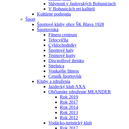
Slávnosti v Jaslovských Bohuniciach
V Bohunicách pri kaštieli
Kultúrne podujatia
Šport
Športové kluby obce ŠK Blava 1928
Športoviská
Fitness centrum
Telocvičňa
Cyklochodníky
Športové haly
Tenisové kurty
Discgolfové ihrisko
Strelnica
Vonkajšie fitness
Cenník športovísk
Kluby a združenia
Jazdecký klub AXA
Občianske združenie MEANDER
Rok 2019
Rok 2017
Rok 2014
Rok 2013
Rok 2012
Vodácko-turistický klub
Rok 2017