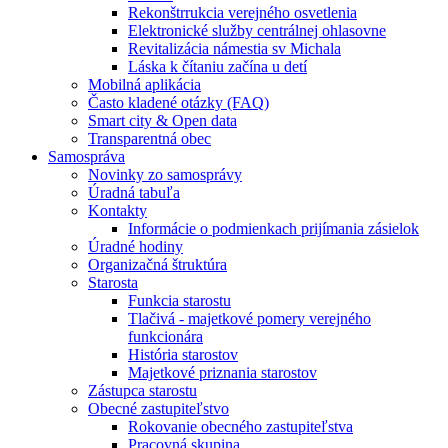
Rekonštrrukcia verejného osvetlenia
Elektronické služby centrálnej ohlasovne
Revitalizácia námestia sv Michala
Láska k čítaniu začína u detí
Mobilná aplikácia
Často kladené otázky (FAQ)
Smart city & Open data
Transparentná obec
Samospráva
Novinky zo samosprávy
Úradná tabuľa
Kontakty
Informácie o podmienkach prijímania zásielok
Úradné hodiny
Organizačná štruktúra
Starosta
Funkcia starostu
Tlačivá - majetkové pomery verejného
funkcionára
História starostov
Majetkové priznania starostov
Zástupca starostu
Obecné zastupiteľstvo
Rokovanie obecného zastupiteľstva
Pracovná skupina