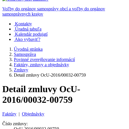
Voľby do orgánov samosprávy obcí a voľby do orgánov
samosprávnych krajov
Kontakty
Úradná tabuľa
Kalendár podujatí
Ako vybaviť?
Úvodná stránka
Samospráva
Povinné zverejňovanie informácií
Faktúry, zmluvy a objednávky
Zmluvy
Detail zmluvy OcU-2016/00032-00759
Detail zmluvy OcU-
2016/00032-00759
Faktúry
|
Objednávky
Číslo zmluvy:
OcU-2016/00032-00759