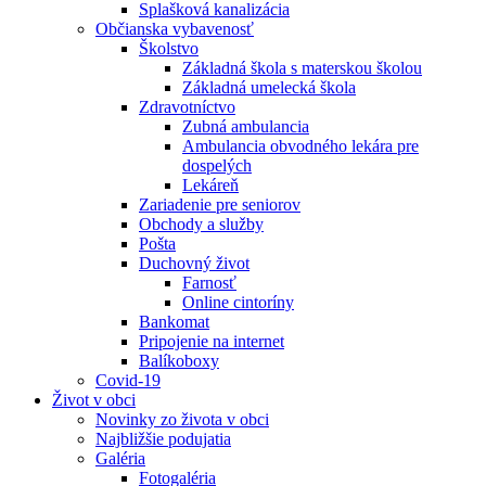
Splašková kanalizácia
Občianska vybavenosť
Školstvo
Základná škola s materskou školou
Základná umelecká škola
Zdravotníctvo
Zubná ambulancia
Ambulancia obvodného lekára pre
dospelých
Lekáreň
Zariadenie pre seniorov
Obchody a služby
Pošta
Duchovný život
Farnosť
Online cintoríny
Bankomat
Pripojenie na internet
Balíkoboxy
Covid-19
Život v obci
Novinky zo života v obci
Najbližšie podujatia
Galéria
Fotogaléria