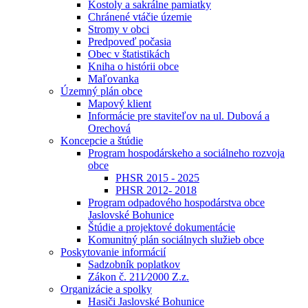
Kostoly a sakrálne pamiatky
Chránené vtáčie územie
Stromy v obci
Predpoveď počasia
Obec v štatistikách
Kniha o histórii obce
Maľovanka
Územný plán obce
Mapový klient
Informácie pre staviteľov na ul. Dubová a
Orechová
Koncepcie a štúdie
Program hospodárskeho a sociálneho rozvoja
obce
PHSR 2015 - 2025
PHSR 2012- 2018
Program odpadového hospodárstva obce
Jaslovské Bohunice
Štúdie a projektové dokumentácie
Komunitný plán sociálnych služieb obce
Poskytovanie informácií
Sadzobník poplatkov
Zákon č. 211⁄2000 Z.z.
Organizácie a spolky
Hasiči Jaslovské Bohunice