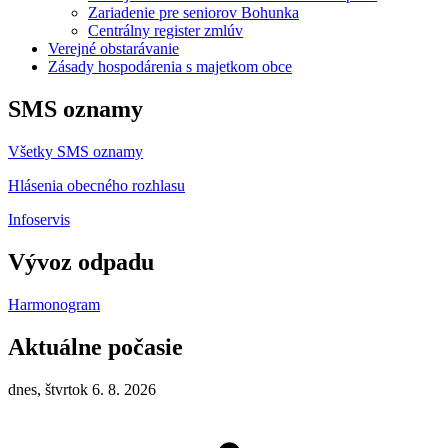
Zariadenie pre seniorov Bohunka
Centrálny register zmlúv
Verejné obstarávanie
Zásady hospodárenia s majetkom obce
SMS oznamy
Všetky SMS oznamy
Hlásenia obecného rozhlasu
Infoservis
Vývoz odpadu
Harmonogram
Aktuálne počasie
dnes, štvrtok 6. 8. 2026