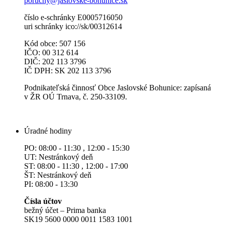
poruchy@jaslovske-bohunice.sk
číslo e-schránky E0005716050
uri schránky ico://sk/00312614
Kód obce: 507 156
IČO: 00 312 614
DIČ: 202 113 3796
IČ DPH: SK 202 113 3796
Podnikateľská činnosť Obce Jaslovské Bohunice: zapísaná
v ŽR OÚ Trnava, č. 250-33109.
Úradné hodiny
PO: 08:00 - 11:30 , 12:00 - 15:30
UT: Nestránkový deň
ST: 08:00 - 11:30 , 12:00 - 17:00
ŠT: Nestránkový deň
PI: 08:00 - 13:30
Čísla účtov
bežný účet – Prima banka
SK19 5600 0000 0011 1583 1001