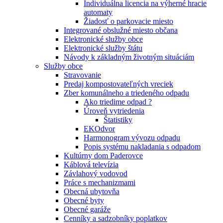
Individuálna licencia na výherné hracie
automaty
Žiadosť o parkovacie miesto
Integrované obslužné miesto občana
Elektronické služby obce
Elektronické služby štátu
Návody k základným životným situáciám
Služby obce
Stravovanie
Predaj kompostovateľných vreciek
Zber komunálneho a triedeného odpadu
Ako triedime odpad ?
Úroveň vytriedenia
Štatistiky
EKOdvor
Harmonogram vývozu odpadu
Popis systému nakladania s odpadom
Kultúrny dom Paderovce
Káblová televízia
Závlahový vodovod
Práce s mechanizmami
Obecná ubytovňa
Obecné byty
Obecné garáže
Cenníky a sadzobníky poplatkov