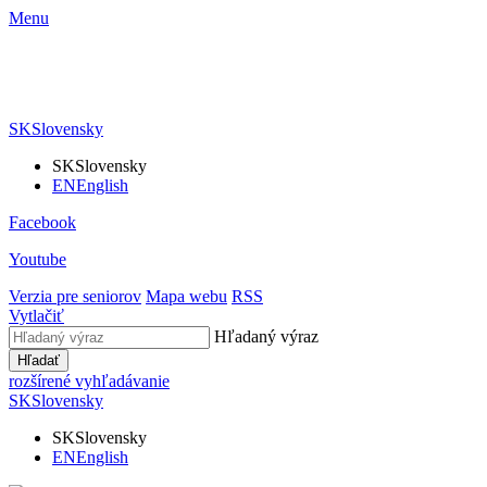
Menu
SK
Slovensky
SK
Slovensky
EN
English
Facebook
Youtube
Verzia pre seniorov
Mapa webu
RSS
Vytlačiť
Hľadaný výraz
Hľadať
rozšírené vyhľadávanie
SK
Slovensky
SK
Slovensky
EN
English