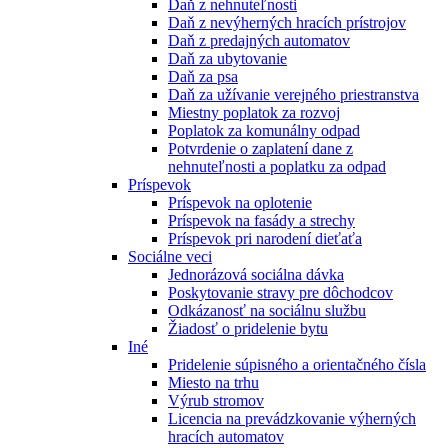
Daň z nehnuteľnosti
Daň z nevýherných hracích prístrojov
Daň z predajných automatov
Daň za ubytovanie
Daň za psa
Daň za užívanie verejného priestranstva
Miestny poplatok za rozvoj
Poplatok za komunálny odpad
Potvrdenie o zaplatení dane z
nehnuteľnosti a poplatku za odpad
Príspevok
Príspevok na oplotenie
Príspevok na fasády a strechy
Príspevok pri narodení dieťaťa
Sociálne veci
Jednorázová sociálna dávka
Poskytovanie stravy pre dôchodcov
Odkázanosť na sociálnu službu
Žiadosť o pridelenie bytu
Iné
Pridelenie súpisného a orientačného čísla
Miesto na trhu
Výrub stromov
Licencia na prevádzkovanie výherných
hracích automatov