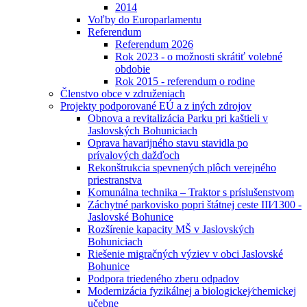
2014
Voľby do Europarlamentu
Referendum
Referendum 2026
Rok 2023 - o možnosti skrátiť volebné
obdobie
Rok 2015 - referendum o rodine
Členstvo obce v združeniach
Projekty podporované EÚ a z iných zdrojov
Obnova a revitalizácia Parku pri kaštieli v
Jaslovských Bohuniciach
Oprava havarijného stavu stavidla po
prívalových dažďoch
Rekonštrukcia spevnených plôch verejného
priestranstva
Komunálna technika – Traktor s príslušenstvom
Záchytné parkovisko popri štátnej ceste III⁄1300 -
Jaslovské Bohunice
Rozšírenie kapacity MŠ v Jaslovských
Bohuniciach
Riešenie migračných výziev v obci Jaslovské
Bohunice
Podpora triedeného zberu odpadov
Modernizácia fyzikálnej a biologickej⁄chemickej
učebne