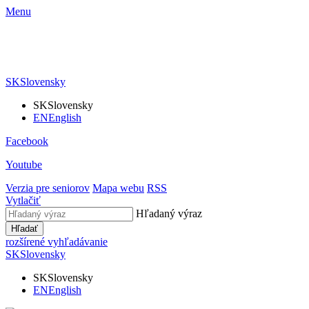
Menu
SK
Slovensky
SK
Slovensky
EN
English
Facebook
Youtube
Verzia pre seniorov
Mapa webu
RSS
Vytlačiť
Hľadaný výraz
Hľadať
rozšírené vyhľadávanie
SK
Slovensky
SK
Slovensky
EN
English