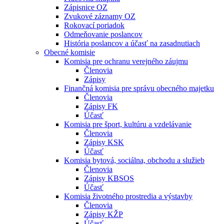
Zápisnice OZ
Zvukové záznamy OZ
Rokovací poriadok
Odmeňovanie poslancov
História poslancov a účasť na zasadnutiach
Obecné komisie
Komisia pre ochranu verejného záujmu
Členovia
Zápisy
Finančná komisia pre správu obecného majetku
Členovia
Zápisy FK
Účasť
Komisia pre šport, kultúru a vzdelávanie
Členovia
Zápisy KSK
Účasť
Komisia bytová, sociálna, obchodu a služieb
Členovia
Zápisy KBSOS
Účasť
Komisia životného prostredia a výstavby
Členovia
Zápisy KŽP
Účasť