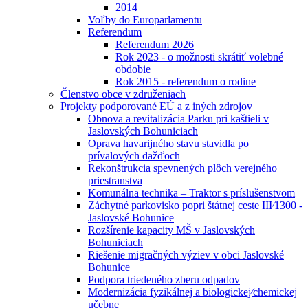
2014
Voľby do Europarlamentu
Referendum
Referendum 2026
Rok 2023 - o možnosti skrátiť volebné
obdobie
Rok 2015 - referendum o rodine
Členstvo obce v združeniach
Projekty podporované EÚ a z iných zdrojov
Obnova a revitalizácia Parku pri kaštieli v
Jaslovských Bohuniciach
Oprava havarijného stavu stavidla po
prívalových dažďoch
Rekonštrukcia spevnených plôch verejného
priestranstva
Komunálna technika – Traktor s príslušenstvom
Záchytné parkovisko popri štátnej ceste III⁄1300 -
Jaslovské Bohunice
Rozšírenie kapacity MŠ v Jaslovských
Bohuniciach
Riešenie migračných výziev v obci Jaslovské
Bohunice
Podpora triedeného zberu odpadov
Modernizácia fyzikálnej a biologickej⁄chemickej
učebne