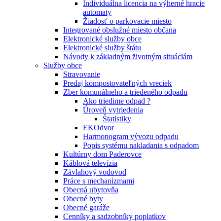
Individuálna licencia na výherné hracie
automaty
Žiadosť o parkovacie miesto
Integrované obslužné miesto občana
Elektronické služby obce
Elektronické služby štátu
Návody k základným životným situáciám
Služby obce
Stravovanie
Predaj kompostovateľných vreciek
Zber komunálneho a triedeného odpadu
Ako triedime odpad ?
Úroveň vytriedenia
Štatistiky
EKOdvor
Harmonogram vývozu odpadu
Popis systému nakladania s odpadom
Kultúrny dom Paderovce
Káblová televízia
Závlahový vodovod
Práce s mechanizmami
Obecná ubytovňa
Obecné byty
Obecné garáže
Cenníky a sadzobníky poplatkov