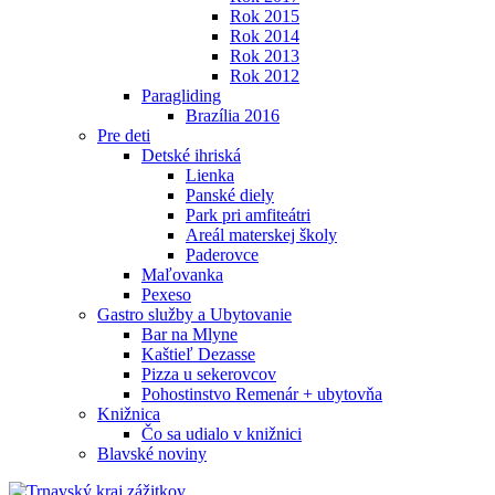
Rok 2015
Rok 2014
Rok 2013
Rok 2012
Paragliding
Brazília 2016
Pre deti
Detské ihriská
Lienka
Panské diely
Park pri amfiteátri
Areál materskej školy
Paderovce
Maľovanka
Pexeso
Gastro služby a Ubytovanie
Bar na Mlyne
Kaštieľ Dezasse
Pizza u sekerovcov
Pohostinstvo Remenár + ubytovňa
Knižnica
Čo sa udialo v knižnici
Blavské noviny