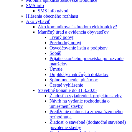
Mobilná aplikácia Jaslovské Bohunice
SMS info
SMS info návod
Hlásenia obecného rozhlasu
Ako vybaviť
Ako komunikovať s úradom elektronicky?
Matričný úrad a evidencia obyvateľov
Trvalý pobyt
Prechodný pobyt
Osvedčovanie listín a podpisov
Sobáš
Prijatie skoršieho priezviska po rozvode
manželov
Úmrtie
Duplikáty matričných dokladov
Splnomocnenie, plná moc
Čestné vyhlásenie
Stavebné konanie do 31.3.2025
Žiadosť o vyjadrenie k projektu stavby
Návrh na vydanie rozhodnutia o
umiestnení stavby
Predĺženie platnosti a zmena územného
rozhodnutia
Žiadosť o stavebné (dodatočné stavebné)
povolenie stavby