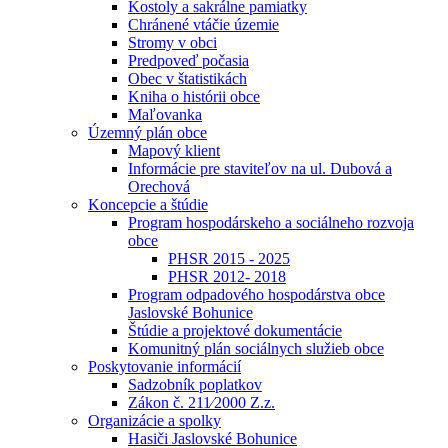
Kostoly a sakrálne pamiatky
Chránené vtáčie územie
Stromy v obci
Predpoveď počasia
Obec v štatistikách
Kniha o histórii obce
Maľovanka
Územný plán obce
Mapový klient
Informácie pre staviteľov na ul. Dubová a
Orechová
Koncepcie a štúdie
Program hospodárskeho a sociálneho rozvoja
obce
PHSR 2015 - 2025
PHSR 2012- 2018
Program odpadového hospodárstva obce
Jaslovské Bohunice
Štúdie a projektové dokumentácie
Komunitný plán sociálnych služieb obce
Poskytovanie informácií
Sadzobník poplatkov
Zákon č. 211⁄2000 Z.z.
Organizácie a spolky
Hasiči Jaslovské Bohunice