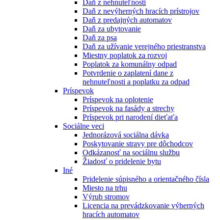
Daň z nehnuteľnosti
Daň z nevýherných hracích prístrojov
Daň z predajných automatov
Daň za ubytovanie
Daň za psa
Daň za užívanie verejného priestranstva
Miestny poplatok za rozvoj
Poplatok za komunálny odpad
Potvrdenie o zaplatení dane z
nehnuteľnosti a poplatku za odpad
Príspevok
Príspevok na oplotenie
Príspevok na fasády a strechy
Príspevok pri narodení dieťaťa
Sociálne veci
Jednorázová sociálna dávka
Poskytovanie stravy pre dôchodcov
Odkázanosť na sociálnu službu
Žiadosť o pridelenie bytu
Iné
Pridelenie súpisného a orientačného čísla
Miesto na trhu
Výrub stromov
Licencia na prevádzkovanie výherných
hracích automatov