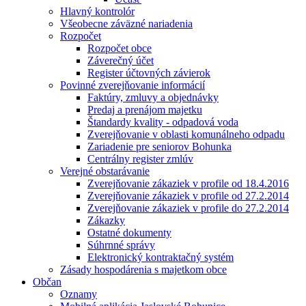
Hlavný kontrolór
Všeobecne záväzné nariadenia
Rozpočet
Rozpočet obce
Záverečný účet
Register účtovných závierok
Povinné zverejňovanie informácií
Faktúry, zmluvy a objednávky
Predaj a prenájom majetku
Štandardy kvality - odpadová voda
Zverejňovanie v oblasti komunálneho odpadu
Zariadenie pre seniorov Bohunka
Centrálny register zmlúv
Verejné obstarávanie
Zverejňovanie zákaziek v profile od 18.4.2016
Zverejňovanie zákaziek v profile od 27.2.2014
Zverejňovanie zákaziek v profile do 27.2.2014
Zákazky
Ostatné dokumenty
Súhrnné správy
Elektronický kontraktačný systém
Zásady hospodárenia s majetkom obce
Občan
Oznamy