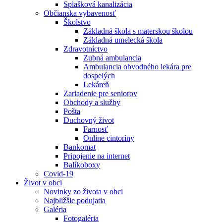
Splašková kanalizácia
Občianska vybavenosť
Školstvo
Základná škola s materskou školou
Základná umelecká škola
Zdravotníctvo
Zubná ambulancia
Ambulancia obvodného lekára pre
dospelých
Lekáreň
Zariadenie pre seniorov
Obchody a služby
Pošta
Duchovný život
Farnosť
Online cintoríny
Bankomat
Pripojenie na internet
Balíkoboxy
Covid-19
Život v obci
Novinky zo života v obci
Najbližšie podujatia
Galéria
Fotogaléria