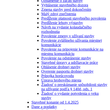
Oznámenie o začatí stavby
Vyhlásenie stavebného dozora
Zmena stavby pred dokončením
Malý zdroj znečistenia
Predĺženie platnosti stavebného povolenia
Predĺženie lehoty výstavby
Návrh na vydanie kolaudačného
rozhodnutia
Povolenie zmeny v užívaní stavby
Povolenie zvláštneho užívania miestnej
komunikácie
Povolenie na pripojenie komunikácie na
miestnu komunikáciu
Povolenie na odstránenie stavby
Stavebné úpravy a udržiavacie práce
Ohlásenie drobnej stavby
Overenie pasportu drobnej stavby
Prípojka horúcovodu
Úprava hrobového miesta
Žiadosť o preskúmanie spôsobilosti stavby
na užívanie podľa § 140d, ods. 1
Žiadosť o vydanie potvrdenia o veku
stavby
Stavebné konanie od 1.4.2025
Dane a poplatky