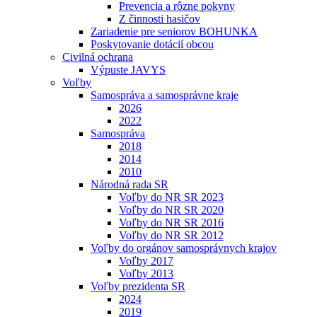
Prevencia a rôzne pokyny
Z činnosti hasičov
Zariadenie pre seniorov BOHUNKA
Poskytovanie dotácií obcou
Civilná ochrana
Výpuste JAVYS
Voľby
Samospráva a samosprávne kraje
2026
2022
Samospráva
2018
2014
2010
Národná rada SR
Voľby do NR SR 2023
Voľby do NR SR 2020
Voľby do NR SR 2016
Voľby do NR SR 2012
Voľby do orgánov samosprávnych krajov
Voľby 2017
Voľby 2013
Voľby prezidenta SR
2024
2019