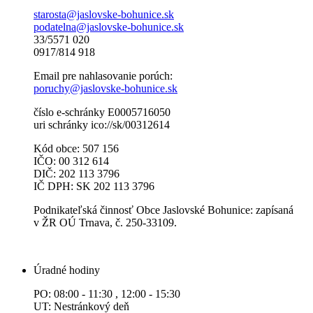
starosta@jaslovske-bohunice.sk
podatelna@jaslovske-bohunice.sk
33/5571 020
0917/814 918
Email pre nahlasovanie porúch:
poruchy@jaslovske-bohunice.sk
číslo e-schránky E0005716050
uri schránky ico://sk/00312614
Kód obce: 507 156
IČO: 00 312 614
DIČ: 202 113 3796
IČ DPH: SK 202 113 3796
Podnikateľská činnosť Obce Jaslovské Bohunice: zapísaná
v ŽR OÚ Trnava, č. 250-33109.
Úradné hodiny
PO: 08:00 - 11:30 , 12:00 - 15:30
UT: Nestránkový deň