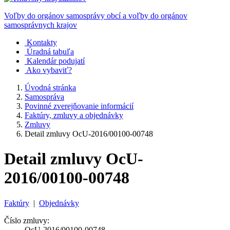
Voľby do orgánov samosprávy obcí a voľby do orgánov
samosprávnych krajov
Kontakty
Úradná tabuľa
Kalendár podujatí
Ako vybaviť?
Úvodná stránka
Samospráva
Povinné zverejňovanie informácií
Faktúry, zmluvy a objednávky
Zmluvy
Detail zmluvy OcU-2016/00100-00748
Detail zmluvy OcU-
2016/00100-00748
Faktúry
|
Objednávky
Číslo zmluvy:
OcU-2016/00100-00748