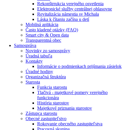
Rekonštrrukcia verejného osvetlenia
Elektronické služby centrálnej ohlasovne
Revitalizácia námestia sv Michala
Láska k čítaniu začína u detí
Mobilná aplikácia
Často kladené otázky (FAQ)
Smart city & Open data
Transparentná obec
Samospráva
Novinky zo samosprávy
Úradná tabuľa
Kontakty
Informácie o podmienkach prijímania zásielok
Úradné hodiny
Organizačná štruktúra
Starosta
Funkcia starostu
Tlačivá - majetkové pomery verejného
funkcionára
História starostov
Majetkové priznania starostov
Zástupca starostu
Obecné zastupiteľstvo
Rokovanie obecného zastupiteľstva
Pracovná skupina