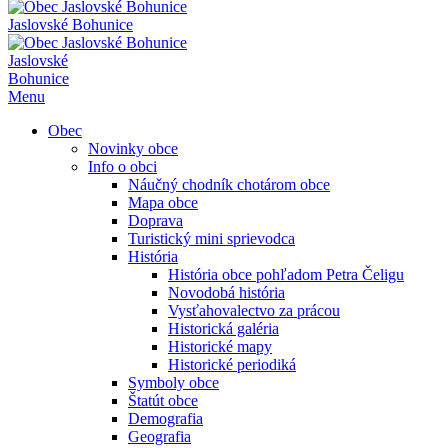
Jaslovské Bohunice
Jaslovské
Bohunice
Menu
Obec
Novinky obce
Info o obci
Náučný chodník chotárom obce
Mapa obce
Doprava
Turistický mini sprievodca
História
História obce pohľadom Petra Čeligu
Novodobá história
Vysťahovalectvo za prácou
Historická galéria
Historické mapy
Historické periodiká
Symboly obce
Štatút obce
Demografia
Geografia