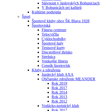
Slávnosti v Jaslovských Bohuniciach
V Bohunicách pri kaštieli
Kultúrne podujatia
Šport
Športové kluby obce ŠK Blava 1928
Športoviská
Fitness centrum
Telocvičňa
Cyklochodníky
Športové haly
Tenisové kurty
Discgolfové ihrisko
Strelnica
Vonkajšie fitness
Cenník športovísk
Kluby a združenia
Jazdecký klub AXA
Občianske združenie MEANDER
Rok 2019
Rok 2017
Rok 2014
Rok 2013
Rok 2012
Vodácko-turistický klub
Rok 2017