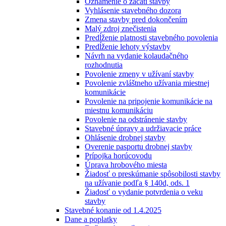
Oznámenie o začatí stavby
Vyhlásenie stavebného dozora
Zmena stavby pred dokončením
Malý zdroj znečistenia
Predĺženie platnosti stavebného povolenia
Predĺženie lehoty výstavby
Návrh na vydanie kolaudačného
rozhodnutia
Povolenie zmeny v užívaní stavby
Povolenie zvláštneho užívania miestnej
komunikácie
Povolenie na pripojenie komunikácie na
miestnu komunikáciu
Povolenie na odstránenie stavby
Stavebné úpravy a udržiavacie práce
Ohlásenie drobnej stavby
Overenie pasportu drobnej stavby
Prípojka horúcovodu
Úprava hrobového miesta
Žiadosť o preskúmanie spôsobilosti stavby
na užívanie podľa § 140d, ods. 1
Žiadosť o vydanie potvrdenia o veku
stavby
Stavebné konanie od 1.4.2025
Dane a poplatky