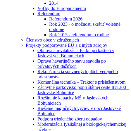
2014
Voľby do Europarlamentu
Referendum
Referendum 2026
Rok 2023 - o možnosti skrátiť volebné
obdobie
Rok 2015 - referendum o rodine
Členstvo obce v združeniach
Projekty podporované EÚ a z iných zdrojov
Obnova a revitalizácia Parku pri kaštieli v
Jaslovských Bohuniciach
Oprava havarijného stavu stavidla po
prívalových dažďoch
Rekonštrukcia spevnených plôch verejného
priestranstva
Komunálna technika – Traktor s príslušenstvom
Záchytné parkovisko popri štátnej ceste III⁄1300 -
Jaslovské Bohunice
Rozšírenie kapacity MŠ v Jaslovských
Bohuniciach
Riešenie migračných výziev v obci Jaslovské
Bohunice
Podpora triedeného zberu odpadov
Modernizácia fyzikálnej a biologickej⁄chemickej
učebne