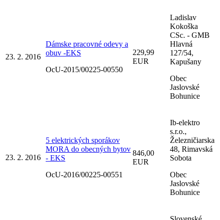
Ladislav
Kokoška
CSc. - GMB
Dámske pracovné odevy a
Hlavná
229,99
obuv -EKS
127/54,
23. 2. 2016
EUR
Kapušany
OcU-2015/00225-00550
Obec
Jaslovské
Bohunice
Ib-elektro
s.r.o.,
5 elektrických sporákov
Železničiarska
MORA do obecných bytov
48, Rimavská
846,00
23. 2. 2016
- EKS
Sobota
EUR
OcU-2016/00225-00551
Obec
Jaslovské
Bohunice
Slovenské