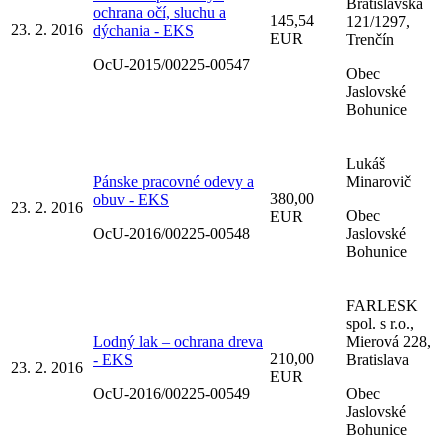
Bratislavská
ochrana očí, sluchu a
145,54
121/1297,
23. 2. 2016
dýchania - EKS
EUR
Trenčín
OcU-2015/00225-00547
Obec
Jaslovské
Bohunice
Lukáš
Pánske pracovné odevy a
Minarovič
380,00
obuv - EKS
23. 2. 2016
Obec
EUR
OcU-2016/00225-00548
Jaslovské
Bohunice
FARLESK
spol. s r.o.,
Lodný lak – ochrana dreva
Mierová 228,
210,00
- EKS
Bratislava
23. 2. 2016
EUR
OcU-2016/00225-00549
Obec
Jaslovské
Bohunice