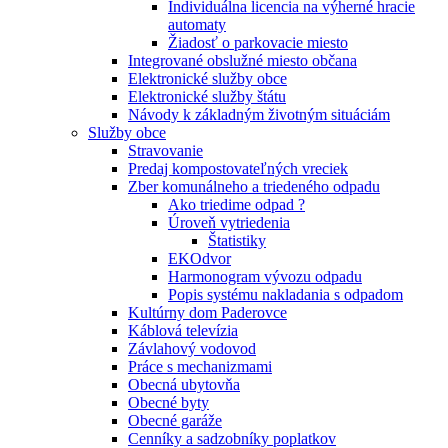
Individuálna licencia na výherné hracie
automaty
Žiadosť o parkovacie miesto
Integrované obslužné miesto občana
Elektronické služby obce
Elektronické služby štátu
Návody k základným životným situáciám
Služby obce
Stravovanie
Predaj kompostovateľných vreciek
Zber komunálneho a triedeného odpadu
Ako triedime odpad ?
Úroveň vytriedenia
Štatistiky
EKOdvor
Harmonogram vývozu odpadu
Popis systému nakladania s odpadom
Kultúrny dom Paderovce
Káblová televízia
Závlahový vodovod
Práce s mechanizmami
Obecná ubytovňa
Obecné byty
Obecné garáže
Cenníky a sadzobníky poplatkov