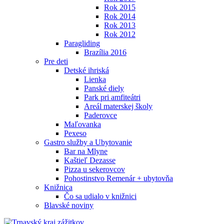
Rok 2015
Rok 2014
Rok 2013
Rok 2012
Paragliding
Brazília 2016
Pre deti
Detské ihriská
Lienka
Panské diely
Park pri amfiteátri
Areál materskej školy
Paderovce
Maľovanka
Pexeso
Gastro služby a Ubytovanie
Bar na Mlyne
Kaštieľ Dezasse
Pizza u sekerovcov
Pohostinstvo Remenár + ubytovňa
Knižnica
Čo sa udialo v knižnici
Blavské noviny