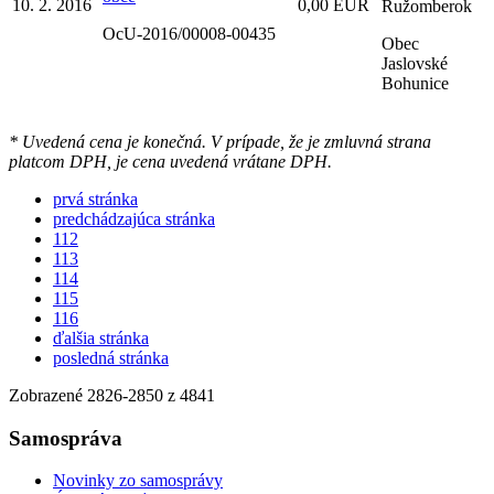
10. 2. 2016
0,00 EUR
Ružomberok
OcU-2016/00008-00435
Obec
Jaslovské
Bohunice
* Uvedená cena je konečná. V prípade, že je zmluvná strana
platcom DPH, je cena uvedená vrátane DPH.
prvá stránka
predchádzajúca stránka
112
113
114
115
116
ďalšia stránka
posledná stránka
Zobrazené
2826
-
2850
z 4841
Samospráva
Novinky zo samosprávy