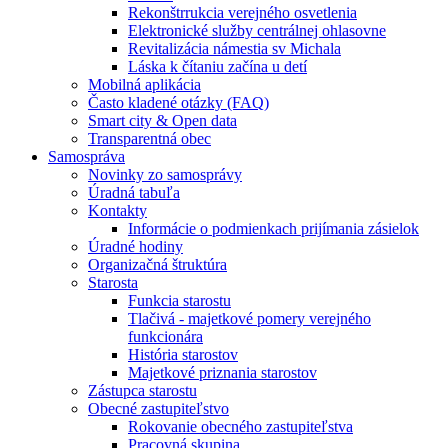
Rekonštrrukcia verejného osvetlenia
Elektronické služby centrálnej ohlasovne
Revitalizácia námestia sv Michala
Láska k čítaniu začína u detí
Mobilná aplikácia
Často kladené otázky (FAQ)
Smart city & Open data
Transparentná obec
Samospráva
Novinky zo samosprávy
Úradná tabuľa
Kontakty
Informácie o podmienkach prijímania zásielok
Úradné hodiny
Organizačná štruktúra
Starosta
Funkcia starostu
Tlačivá - majetkové pomery verejného
funkcionára
História starostov
Majetkové priznania starostov
Zástupca starostu
Obecné zastupiteľstvo
Rokovanie obecného zastupiteľstva
Pracovná skupina