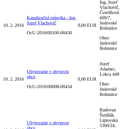
Ing. Jozef
Vlachovič,
Čerešňová
Kanalizačná prípojka - Ing.
609/7,
Jozef Vlachovič
Jaslovské
10. 2. 2016
0,00 EUR
Bohunice
OcU-2016/00100-00430
Obec
Jaslovské
Bohunice
Jozef
Adamec,
Ubytovanie v ubytovni
Lokca 449
obce
10. 2. 2016
0,00 EUR
Obec
OcU-2016/00008-00434
Jaslovské
Bohunice
Radovan
Šuriňák,
Liptovská
Ubytovanie v ubytovni
5300/24,
obce