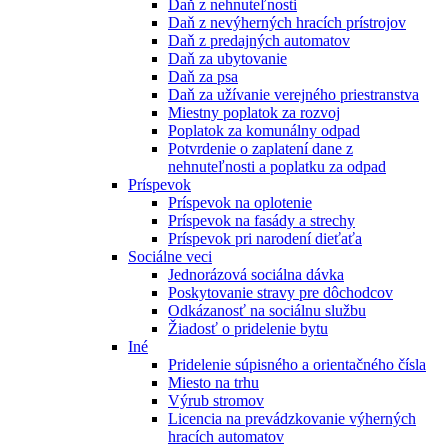
Daň z nehnuteľnosti
Daň z nevýherných hracích prístrojov
Daň z predajných automatov
Daň za ubytovanie
Daň za psa
Daň za užívanie verejného priestranstva
Miestny poplatok za rozvoj
Poplatok za komunálny odpad
Potvrdenie o zaplatení dane z
nehnuteľnosti a poplatku za odpad
Príspevok
Príspevok na oplotenie
Príspevok na fasády a strechy
Príspevok pri narodení dieťaťa
Sociálne veci
Jednorázová sociálna dávka
Poskytovanie stravy pre dôchodcov
Odkázanosť na sociálnu službu
Žiadosť o pridelenie bytu
Iné
Pridelenie súpisného a orientačného čísla
Miesto na trhu
Výrub stromov
Licencia na prevádzkovanie výherných
hracích automatov