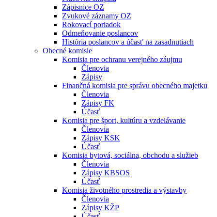
Zápisnice OZ
Zvukové záznamy OZ
Rokovací poriadok
Odmeňovanie poslancov
História poslancov a účasť na zasadnutiach
Obecné komisie
Komisia pre ochranu verejného záujmu
Členovia
Zápisy
Finančná komisia pre správu obecného majetku
Členovia
Zápisy FK
Účasť
Komisia pre šport, kultúru a vzdelávanie
Členovia
Zápisy KSK
Účasť
Komisia bytová, sociálna, obchodu a služieb
Členovia
Zápisy KBSOS
Účasť
Komisia životného prostredia a výstavby
Členovia
Zápisy KŽP
Účasť