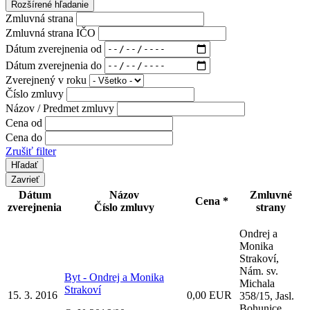
Rozšírené hľadanie
Zmluvná strana
Zmluvná strana IČO
Dátum zverejnenia od
Dátum zverejnenia do
Zverejnený v roku
Číslo zmluvy
Názov / Predmet zmluvy
Cena od
Cena do
Zrušiť filter
Zavrieť
Dátum
Názov
Zmluvné
Cena *
zverejnenia
Číslo zmluvy
strany
Ondrej a
Monika
Strakoví,
Nám. sv.
Byt - Ondrej a Monika
Michala
Strakoví
15. 3. 2016
0,00 EUR
358/15, Jasl.
Bohunice