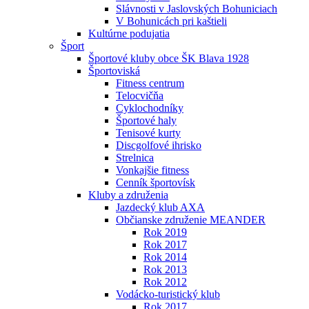
Slávnosti v Jaslovských Bohuniciach
V Bohunicách pri kaštieli
Kultúrne podujatia
Šport
Športové kluby obce ŠK Blava 1928
Športoviská
Fitness centrum
Telocvičňa
Cyklochodníky
Športové haly
Tenisové kurty
Discgolfové ihrisko
Strelnica
Vonkajšie fitness
Cenník športovísk
Kluby a združenia
Jazdecký klub AXA
Občianske združenie MEANDER
Rok 2019
Rok 2017
Rok 2014
Rok 2013
Rok 2012
Vodácko-turistický klub
Rok 2017