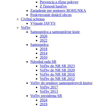
Prevencia a rôzne pokyny
Z činnosti hasičov
Zariadenie pre seniorov BOHUNKA
Poskytovanie dotácií obcou
Civilná ochrana
Výpuste JAVYS
Voľby
Samospráva a samosprávne kraje
2026
2022
Samospráva
2018
2014
2010
Národná rada SR
Voľby do NR SR 2023
Voľby do NR SR 2020
Voľby do NR SR 2016
Voľby do NR SR 2012
Voľby do orgánov samosprávnych krajov
Voľby 2017
Voľby 2013
Voľby prezidenta SR
2024
2019