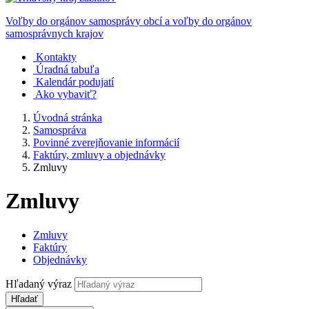
Voľby do orgánov samosprávy obcí a voľby do orgánov
samosprávnych krajov
Kontakty
Úradná tabuľa
Kalendár podujatí
Ako vybaviť?
Úvodná stránka
Samospráva
Povinné zverejňovanie informácií
Faktúry, zmluvy a objednávky
Zmluvy
Zmluvy
Zmluvy
Faktúry
Objednávky
Hľadaný výraz
Hľadať