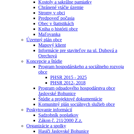
Kostoly a sakrálne pamiatky
Chránené vtáčie územie
Stromy v obci
Predpoveď počasia
Obec v štatistikách
Kniha o histórii obce
Maľovanka
Územný plán obce
Mapový klient
Informácie pre staviteľov na ul. Dubová a
Orechová
Koncepcie a štúdie
Program hospodárskeho a sociálneho rozvoja
obce
PHSR 2015 - 2025
PHSR 2012- 2018
Program odpadového hospodárstva obce
Jaslovské Bohunice
Štúdie a projektové dokumentácie
Komunitný plán sociálnych služieb obce
Poskytovanie informácií
Sadzobník poplatkov
Zákon č. 211⁄2000 Z.z.
Organizácie a spolky
Hasiči Jaslovské Bohunice