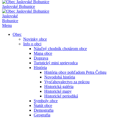
Jaslovské Bohunice
Jaslovské
Bohunice
Menu
Obec
Novinky obce
Info o obci
Náučný chodník chotárom obce
Mapa obce
Doprava
Turistický mini sprievodca
História
História obce pohľadom Petra Čeligu
Novodobá história
Vysťahovalectvo za prácou
Historická galéria
Historické mapy
Historické periodiká
Symboly obce
Štatút obce
Demografia
Geografia