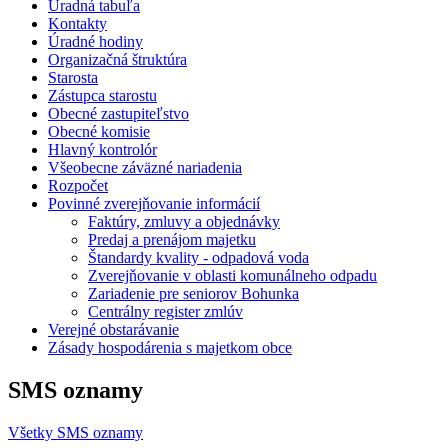
Úradná tabuľa
Kontakty
Úradné hodiny
Organizačná štruktúra
Starosta
Zástupca starostu
Obecné zastupiteľstvo
Obecné komisie
Hlavný kontrolór
Všeobecne záväzné nariadenia
Rozpočet
Povinné zverejňovanie informácií
Faktúry, zmluvy a objednávky
Predaj a prenájom majetku
Štandardy kvality - odpadová voda
Zverejňovanie v oblasti komunálneho odpadu
Zariadenie pre seniorov Bohunka
Centrálny register zmlúv
Verejné obstarávanie
Zásady hospodárenia s majetkom obce
SMS oznamy
Všetky SMS oznamy