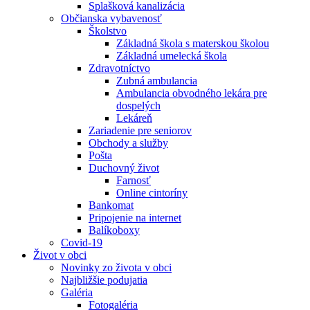
Splašková kanalizácia
Občianska vybavenosť
Školstvo
Základná škola s materskou školou
Základná umelecká škola
Zdravotníctvo
Zubná ambulancia
Ambulancia obvodného lekára pre
dospelých
Lekáreň
Zariadenie pre seniorov
Obchody a služby
Pošta
Duchovný život
Farnosť
Online cintoríny
Bankomat
Pripojenie na internet
Balíkoboxy
Covid-19
Život v obci
Novinky zo života v obci
Najbližšie podujatia
Galéria
Fotogaléria