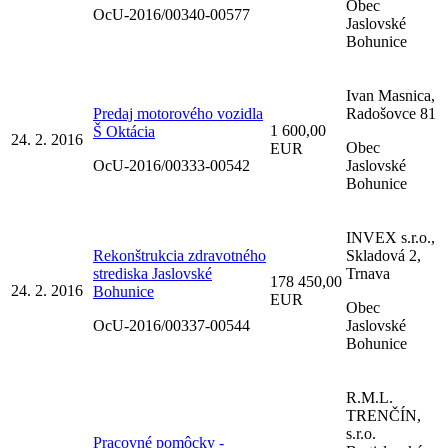
Obec
OcU-2016/00340-00577
Jaslovské
Bohunice
Ivan Masnica,
Predaj motorového vozidla
Radošovce 81
1 600,00
Š Oktácia
24. 2. 2016
Obec
EUR
OcU-2016/00333-00542
Jaslovské
Bohunice
INVEX s.r.o.,
Rekonštrukcia zdravotného
Skladová 2,
strediska Jaslovské
Trnava
178 450,00
24. 2. 2016
Bohunice
EUR
Obec
OcU-2016/00337-00544
Jaslovské
Bohunice
R.M.L.
TRENČÍN,
s.r.o.
Pracovné pomôcky -