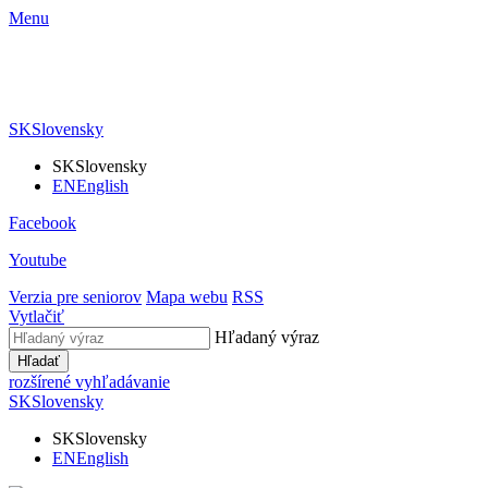
Menu
SK
Slovensky
SK
Slovensky
EN
English
Facebook
Youtube
Verzia pre seniorov
Mapa webu
RSS
Vytlačiť
Hľadaný výraz
Hľadať
rozšírené vyhľadávanie
SK
Slovensky
SK
Slovensky
EN
English