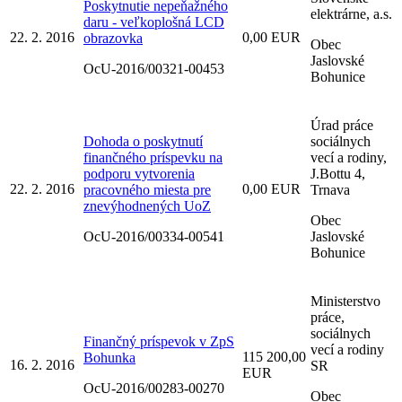
Poskytnutie nepeňažného
elektrárne, a.s.
daru - veľkoplošná LCD
22. 2. 2016
0,00 EUR
obrazovka
Obec
Jaslovské
OcU-2016/00321-00453
Bohunice
Úrad práce
Dohoda o poskytnutí
sociálnych
finančného príspevku na
vecí a rodiny,
podporu vytvorenia
J.Bottu 4,
22. 2. 2016
0,00 EUR
pracovného miesta pre
Trnava
znevýhodnených UoZ
Obec
OcU-2016/00334-00541
Jaslovské
Bohunice
Ministerstvo
práce,
sociálnych
Finančný príspevok v ZpS
vecí a rodiny
115 200,00
Bohunka
16. 2. 2016
SR
EUR
OcU-2016/00283-00270
Obec