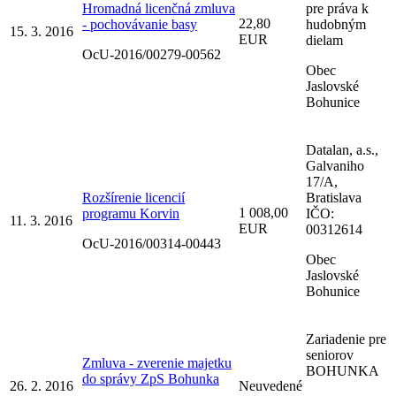
Hromadná licenčná zmluva
pre práva k
22,80
- pochovávanie basy
hudobným
15. 3. 2016
EUR
dielam
OcU-2016/00279-00562
Obec
Jaslovské
Bohunice
Datalan, a.s.,
Galvaniho
17/A,
Rozšírenie licencií
Bratislava
1 008,00
programu Korvin
IČO:
11. 3. 2016
EUR
00312614
OcU-2016/00314-00443
Obec
Jaslovské
Bohunice
Zariadenie pre
seniorov
Zmluva - zverenie majetku
BOHUNKA
do správy ZpS Bohunka
26. 2. 2016
Neuvedené