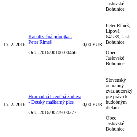
Jaslovské
Bohunice
Peter Rímeš,
Lipová
Kanalizačná prípojka -
641/39, Jasl.
Peter Rímeš
Bohunice
15. 2. 2016
0,00 EUR
OcU-2016/00100-00466
Obec
Jaslovské
Bohunice
Slovenský
ochranný
zväz autorský
Hromadná licenčná zmluva
pre práva k
- Detský maškarný ples
hudobným
15. 2. 2016
0,00 EUR
dielam
OcU-2016/00279-00277
Obec
Jaslovské
Bohunice