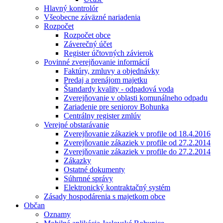
Hlavný kontrolór
Všeobecne záväzné nariadenia
Rozpočet
Rozpočet obce
Záverečný účet
Register účtovných závierok
Povinné zverejňovanie informácií
Faktúry, zmluvy a objednávky
Predaj a prenájom majetku
Štandardy kvality - odpadová voda
Zverejňovanie v oblasti komunálneho odpadu
Zariadenie pre seniorov Bohunka
Centrálny register zmlúv
Verejné obstarávanie
Zverejňovanie zákaziek v profile od 18.4.2016
Zverejňovanie zákaziek v profile od 27.2.2014
Zverejňovanie zákaziek v profile do 27.2.2014
Zákazky
Ostatné dokumenty
Súhrnné správy
Elektronický kontraktačný systém
Zásady hospodárenia s majetkom obce
Občan
Oznamy