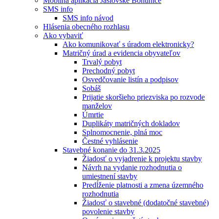
Mobilná aplikácia Jaslovské Bohunice
SMS info
SMS info návod
Hlásenia obecného rozhlasu
Ako vybaviť
Ako komunikovať s úradom elektronicky?
Matričný úrad a evidencia obyvateľov
Trvalý pobyt
Prechodný pobyt
Osvedčovanie listín a podpisov
Sobáš
Prijatie skoršieho priezviska po rozvode
manželov
Úmrtie
Duplikáty matričných dokladov
Splnomocnenie, plná moc
Čestné vyhlásenie
Stavebné konanie do 31.3.2025
Žiadosť o vyjadrenie k projektu stavby
Návrh na vydanie rozhodnutia o
umiestnení stavby
Predĺženie platnosti a zmena územného
rozhodnutia
Žiadosť o stavebné (dodatočné stavebné)
povolenie stavby