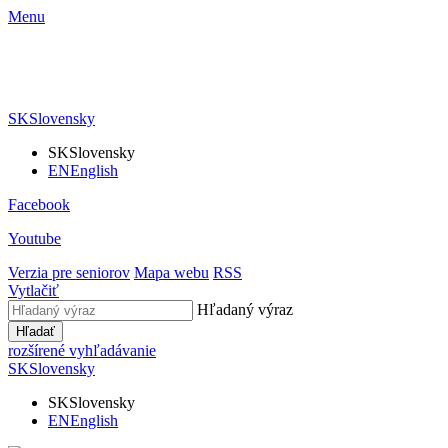
Menu
SK
Slovensky
SK
Slovensky
EN
English
Facebook
Youtube
Verzia pre seniorov
Mapa webu
RSS
Vytlačiť
Hľadaný výraz
Hľadať
rozšírené vyhľadávanie
SK
Slovensky
SK
Slovensky
EN
English