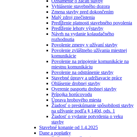
Oznámenie o začatí stavby
Vyhlásenie stavebného dozora
Zmena stavby pred dokončením
Malý zdroj znečistenia
Predĺženie platnosti stavebného povolenia
Predĺženie lehoty výstavby
Návrh na vydanie kolaudačného
rozhodnutia
Povolenie zmeny v užívaní stavby
Povolenie zvláštneho užívania miestnej
komunikácie
Povolenie na pripojenie komunikácie na
miestnu komunikáciu
Povolenie na odstránenie stavby
Stavebné úpravy a udržiavacie práce
Ohlásenie drobnej stavby
Overenie pasportu drobnej stavby
Prípojka horúcovodu
Úprava hrobového miesta
Žiadosť o preskúmanie spôsobilosti stavby
na užívanie podľa § 140d, ods. 1
Žiadosť o vydanie potvrdenia o veku
stavby
Stavebné konanie od 1.4.2025
Dane a poplatky