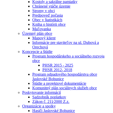
Kostoly a sakrálne pamiatky
Chránené vtáčie územie
Stromy v obci
Predpoveď počasia
Obec v štatistikách
Kniha o histórii obce
Maľovanka
Územný plán obce
Mapový klient
Informácie pre staviteľov na ul. Dubová a
Orechová
Koncepcie a štúdie
Program hospodárskeho a sociálneho rozvoja
obce
PHSR 2015 - 2025
PHSR 2012- 2018
Program odpadového hospodárstva obce
Jaslovské Bohunice
Štúdie a projektové dokumentácie
Komunitný plán sociálnych služieb obce
Poskytovanie informácií
Sadzobník poplatkov
Zákon č. 211⁄2000 Z.z.
Organizácie a spolky
Hasiči Jaslovské Bohunice