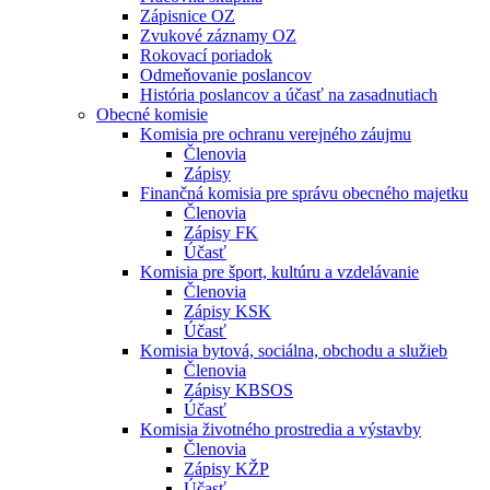
Zápisnice OZ
Zvukové záznamy OZ
Rokovací poriadok
Odmeňovanie poslancov
História poslancov a účasť na zasadnutiach
Obecné komisie
Komisia pre ochranu verejného záujmu
Členovia
Zápisy
Finančná komisia pre správu obecného majetku
Členovia
Zápisy FK
Účasť
Komisia pre šport, kultúru a vzdelávanie
Členovia
Zápisy KSK
Účasť
Komisia bytová, sociálna, obchodu a služieb
Členovia
Zápisy KBSOS
Účasť
Komisia životného prostredia a výstavby
Členovia
Zápisy KŽP
Účasť