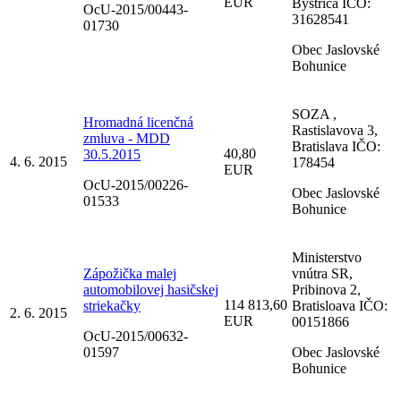
EUR
Bystrica IČO:
OcU-2015/00443-
31628541
01730
Obec Jaslovské
Bohunice
SOZA ,
Hromadná licenčná
Rastislavova 3,
zmluva - MDD
Bratislava IČO:
40,80
30.5.2015
4. 6. 2015
178454
EUR
OcU-2015/00226-
Obec Jaslovské
01533
Bohunice
Ministerstvo
Zápožička malej
vnútra SR,
automobilovej hasičskej
Pribinova 2,
114 813,60
striekačky
Bratisloava IČO:
2. 6. 2015
EUR
00151866
OcU-2015/00632-
01597
Obec Jaslovské
Bohunice