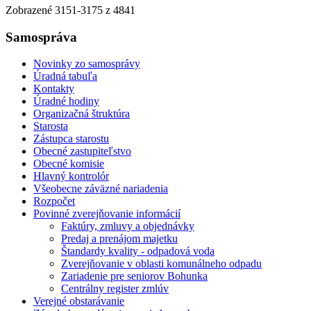
Zobrazené
3151
-
3175
z 4841
Samospráva
Novinky zo samosprávy
Úradná tabuľa
Kontakty
Úradné hodiny
Organizačná štruktúra
Starosta
Zástupca starostu
Obecné zastupiteľstvo
Obecné komisie
Hlavný kontrolór
Všeobecne záväzné nariadenia
Rozpočet
Povinné zverejňovanie informácií
Faktúry, zmluvy a objednávky
Predaj a prenájom majetku
Štandardy kvality - odpadová voda
Zverejňovanie v oblasti komunálneho odpadu
Zariadenie pre seniorov Bohunka
Centrálny register zmlúv
Verejné obstarávanie