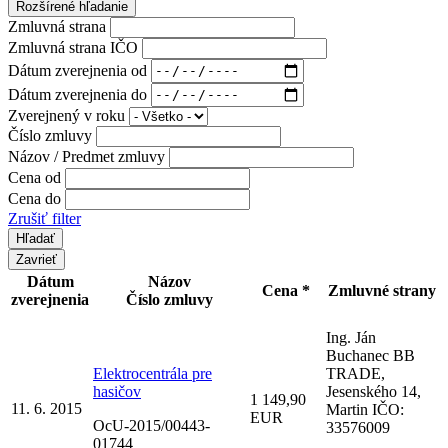
Rozšírené hľadanie
Zmluvná strana
Zmluvná strana IČO
Dátum zverejnenia od
Dátum zverejnenia do
Zverejnený v roku
Číslo zmluvy
Názov / Predmet zmluvy
Cena od
Cena do
Zrušiť filter
Zavrieť
Dátum
Názov
Cena *
Zmluvné strany
zverejnenia
Číslo zmluvy
Ing. Ján
Buchanec BB
Elektrocentrála pre
TRADE,
hasičov
Jesenského 14,
1 149,90
11. 6. 2015
Martin IČO:
EUR
OcU-2015/00443-
33576009
01744