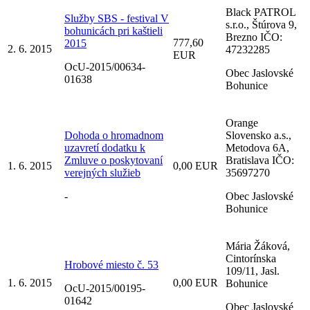
Black PATROL
Služby SBS - festival V
s.r.o., Štúrova 9,
bohunicách pri kaštieli
Brezno IČO:
777,60
2015
2. 6. 2015
47232285
EUR
OcU-2015/00634-
Obec Jaslovské
01638
Bohunice
Orange
Dohoda o hromadnom
Slovensko a.s.,
uzavretí dodatku k
Metodova 6A,
Zmluve o poskytovaní
Bratislava IČO:
1. 6. 2015
0,00 EUR
verejných služieb
35697270
-
Obec Jaslovské
Bohunice
Mária Žáková,
Cintorínska
Hrobové miesto č. 53
109/11, Jasl.
1. 6. 2015
0,00 EUR
Bohunice
OcU-2015/00195-
01642
Obec Jaslovské