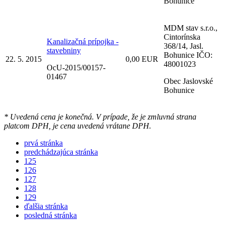
Bohunice
MDM stav s.r.o.,
Cintorínska
Kanalizačná prípojka -
368/14, Jasl.
stavebniny
Bohunice IČO:
22. 5. 2015
0,00 EUR
48001023
OcU-2015/00157-
01467
Obec Jaslovské
Bohunice
* Uvedená cena je konečná. V prípade, že je zmluvná strana
platcom DPH, je cena uvedená vrátane DPH.
prvá stránka
predchádzajúca stránka
125
126
127
128
129
ďalšia stránka
posledná stránka