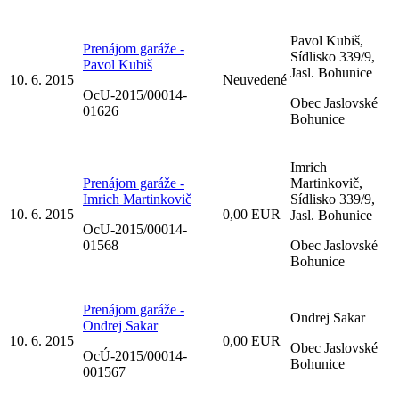
Pavol Kubiš,
Prenájom garáže -
Sídlisko 339/9,
Pavol Kubiš
Jasl. Bohunice
10. 6. 2015
Neuvedené
OcU-2015/00014-
Obec Jaslovské
01626
Bohunice
Imrich
Prenájom garáže -
Martinkovič,
Imrich Martinkovič
Sídlisko 339/9,
10. 6. 2015
0,00 EUR
Jasl. Bohunice
OcU-2015/00014-
01568
Obec Jaslovské
Bohunice
Prenájom garáže -
Ondrej Sakar
Ondrej Sakar
10. 6. 2015
0,00 EUR
Obec Jaslovské
OcÚ-2015/00014-
Bohunice
001567