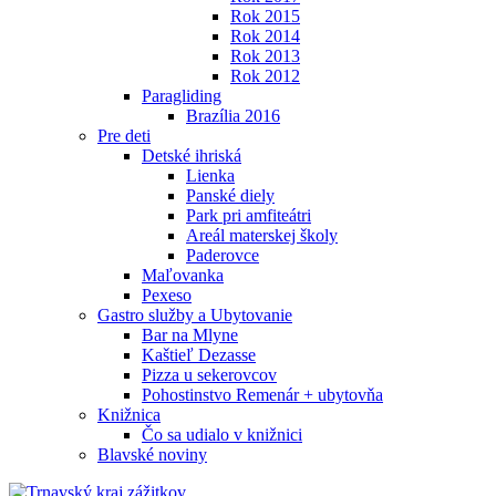
Rok 2015
Rok 2014
Rok 2013
Rok 2012
Paragliding
Brazília 2016
Pre deti
Detské ihriská
Lienka
Panské diely
Park pri amfiteátri
Areál materskej školy
Paderovce
Maľovanka
Pexeso
Gastro služby a Ubytovanie
Bar na Mlyne
Kaštieľ Dezasse
Pizza u sekerovcov
Pohostinstvo Remenár + ubytovňa
Knižnica
Čo sa udialo v knižnici
Blavské noviny