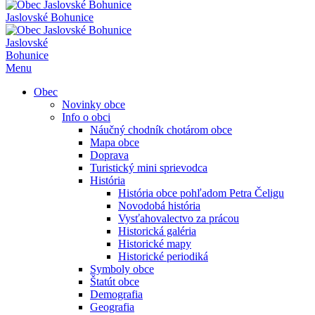
Jaslovské Bohunice
Jaslovské
Bohunice
Menu
Obec
Novinky obce
Info o obci
Náučný chodník chotárom obce
Mapa obce
Doprava
Turistický mini sprievodca
História
História obce pohľadom Petra Čeligu
Novodobá história
Vysťahovalectvo za prácou
Historická galéria
Historické mapy
Historické periodiká
Symboly obce
Štatút obce
Demografia
Geografia