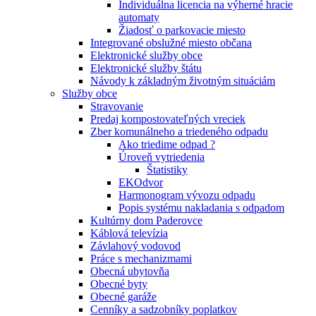
Individuálna licencia na výherné hracie
automaty
Žiadosť o parkovacie miesto
Integrované obslužné miesto občana
Elektronické služby obce
Elektronické služby štátu
Návody k základným životným situáciám
Služby obce
Stravovanie
Predaj kompostovateľných vreciek
Zber komunálneho a triedeného odpadu
Ako triedime odpad ?
Úroveň vytriedenia
Štatistiky
EKOdvor
Harmonogram vývozu odpadu
Popis systému nakladania s odpadom
Kultúrny dom Paderovce
Káblová televízia
Závlahový vodovod
Práce s mechanizmami
Obecná ubytovňa
Obecné byty
Obecné garáže
Cenníky a sadzobníky poplatkov