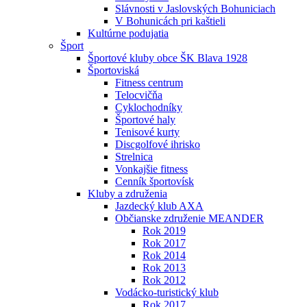
Slávnosti v Jaslovských Bohuniciach
V Bohunicách pri kaštieli
Kultúrne podujatia
Šport
Športové kluby obce ŠK Blava 1928
Športoviská
Fitness centrum
Telocvičňa
Cyklochodníky
Športové haly
Tenisové kurty
Discgolfové ihrisko
Strelnica
Vonkajšie fitness
Cenník športovísk
Kluby a združenia
Jazdecký klub AXA
Občianske združenie MEANDER
Rok 2019
Rok 2017
Rok 2014
Rok 2013
Rok 2012
Vodácko-turistický klub
Rok 2017