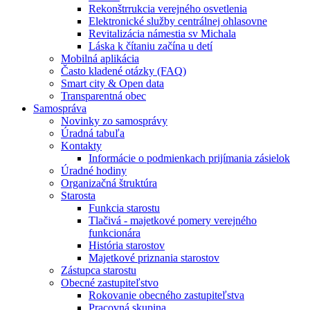
Rekonštrrukcia verejného osvetlenia
Elektronické služby centrálnej ohlasovne
Revitalizácia námestia sv Michala
Láska k čítaniu začína u detí
Mobilná aplikácia
Často kladené otázky (FAQ)
Smart city & Open data
Transparentná obec
Samospráva
Novinky zo samosprávy
Úradná tabuľa
Kontakty
Informácie o podmienkach prijímania zásielok
Úradné hodiny
Organizačná štruktúra
Starosta
Funkcia starostu
Tlačivá - majetkové pomery verejného
funkcionára
História starostov
Majetkové priznania starostov
Zástupca starostu
Obecné zastupiteľstvo
Rokovanie obecného zastupiteľstva
Pracovná skupina