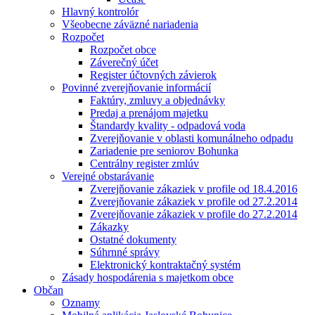
Hlavný kontrolór
Všeobecne záväzné nariadenia
Rozpočet
Rozpočet obce
Záverečný účet
Register účtovných závierok
Povinné zverejňovanie informácií
Faktúry, zmluvy a objednávky
Predaj a prenájom majetku
Štandardy kvality - odpadová voda
Zverejňovanie v oblasti komunálneho odpadu
Zariadenie pre seniorov Bohunka
Centrálny register zmlúv
Verejné obstarávanie
Zverejňovanie zákaziek v profile od 18.4.2016
Zverejňovanie zákaziek v profile od 27.2.2014
Zverejňovanie zákaziek v profile do 27.2.2014
Zákazky
Ostatné dokumenty
Súhrnné správy
Elektronický kontraktačný systém
Zásady hospodárenia s majetkom obce
Občan
Oznamy