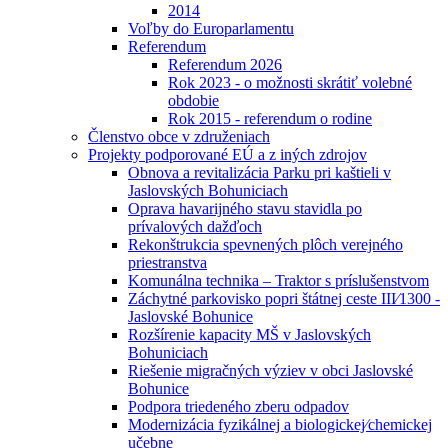
2014
Voľby do Europarlamentu
Referendum
Referendum 2026
Rok 2023 - o možnosti skrátiť volebné
obdobie
Rok 2015 - referendum o rodine
Členstvo obce v združeniach
Projekty podporované EÚ a z iných zdrojov
Obnova a revitalizácia Parku pri kaštieli v
Jaslovských Bohuniciach
Oprava havarijného stavu stavidla po
prívalových dažďoch
Rekonštrukcia spevnených plôch verejného
priestranstva
Komunálna technika – Traktor s príslušenstvom
Záchytné parkovisko popri štátnej ceste III⁄1300 -
Jaslovské Bohunice
Rozšírenie kapacity MŠ v Jaslovských
Bohuniciach
Riešenie migračných výziev v obci Jaslovské
Bohunice
Podpora triedeného zberu odpadov
Modernizácia fyzikálnej a biologickej⁄chemickej
učebne