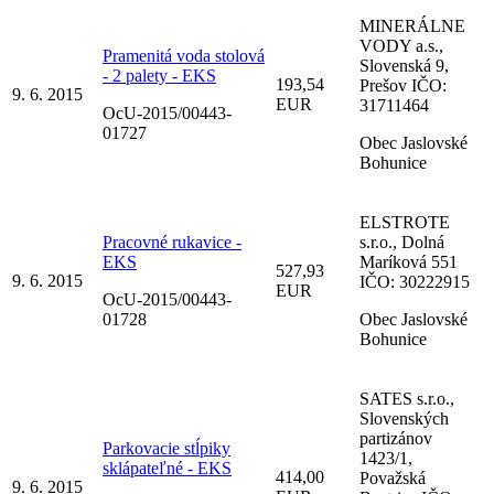
MINERÁLNE
VODY a.s.,
Pramenitá voda stolová
Slovenská 9,
- 2 palety - EKS
193,54
Prešov IČO:
9. 6. 2015
EUR
31711464
OcU-2015/00443-
01727
Obec Jaslovské
Bohunice
ELSTROTE
Pracovné rukavice -
s.r.o., Dolná
EKS
Maríková 551
527,93
9. 6. 2015
IČO: 30222915
EUR
OcU-2015/00443-
01728
Obec Jaslovské
Bohunice
SATES s.r.o.,
Slovenských
partizánov
Parkovacie stĺpiky
1423/1,
sklápateľné - EKS
414,00
Považská
9. 6. 2015