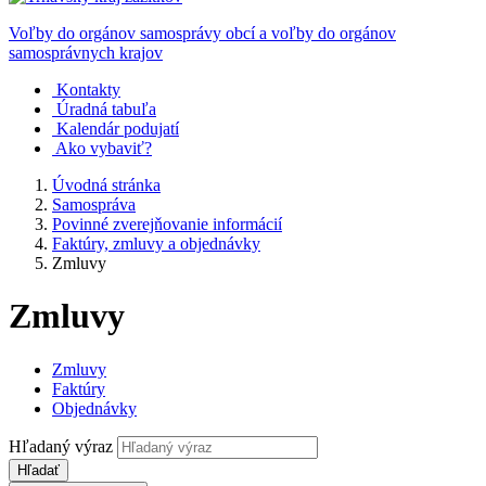
Voľby do orgánov samosprávy obcí a voľby do orgánov
samosprávnych krajov
Kontakty
Úradná tabuľa
Kalendár podujatí
Ako vybaviť?
Úvodná stránka
Samospráva
Povinné zverejňovanie informácií
Faktúry, zmluvy a objednávky
Zmluvy
Zmluvy
Zmluvy
Faktúry
Objednávky
Hľadaný výraz
Hľadať