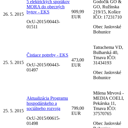
5 elektrických sporákov
Godočík GO &
MORA do obecných
GO, Ružínska
909,99
bytov - EKS
219/15, Košice
26. 5. 2015
EUR
IČO: 17231710
OcU-2015/00443-
01511
Obec Jaslovské
Bohunice
Tatrachema VD,
Bulharská 40,
Čistiace potreby - EKS
Trnava IČO:
473,00
25. 5. 2015
31434193
OcU-2015/00443-
EUR
01497
Obec Jaslovské
Bohunice
Milena Mrvová -
Aktualizácia Programu
MEDIA COELI,
hospodárskeho a
Pekárska 11,
799,00
sociálneho rozvoja
Trnava IČO:
25. 5. 2015
EUR
37570765
OcU-2015/00615-
01498
Obec Jaslovské