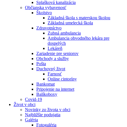
Splašková kanalizácia
Občianska vybavenosť
Školstvo
Základná škola s materskou školou
Základná umelecká škola
Zdravotníctvo
Zubná ambulancia
Ambulancia obvodného lekára pre
dospelých
Lekáreň
Zariadenie pre seniorov
Obchody a služby
Pošta
Duchovný život
Farnosť
Online cintoríny
Bankomat
Pripojenie na internet
Balíkoboxy
Covid-19
Život v obci
Novinky zo života v obci
Najbližšie podujatia
Galéria
Fotogaléria