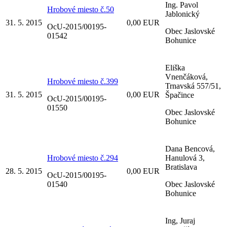
Ing. Pavol
Hrobové miesto č.50
Jablonický
31. 5. 2015
0,00 EUR
OcU-2015/00195-
Obec Jaslovské
01542
Bohunice
Eliška
Vnenčáková,
Hrobové miesto č.399
Trnavská 557/51,
31. 5. 2015
0,00 EUR
Špačince
OcU-2015/00195-
01550
Obec Jaslovské
Bohunice
Dana Bencová,
Hrobové miesto č.294
Hanulová 3,
Bratislava
28. 5. 2015
0,00 EUR
OcU-2015/00195-
01540
Obec Jaslovské
Bohunice
Ing, Juraj