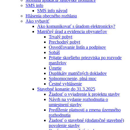
Mobilná aplikácia Jaslovské Bohunice
SMS info
SMS info návod
Hlásenia obecného rozhlasu
Ako vybaviť
Ako komunikovať s úradom elektronicky?
Matričný úrad a evidencia obyvateľov
Trvalý pobyt
Prechodný pobyt
Osvedčovanie listín a podpisov
Sobáš
Prijatie skoršieho priezviska po rozvode
manželov
Úmrtie
Duplikáty matričných dokladov
Splnomocnenie, plná moc
Čestné vyhlásenie
Stavebné konanie do 31.3.2025
Žiadosť o vyjadrenie k projektu stavby
Návrh na vydanie rozhodnutia o
umiestnení stavby
Predĺženie platnosti a zmena územného
rozhodnutia
Žiadosť o stavebné (dodatočné stavebné)
povolenie stavby