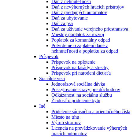
Daň z nehnuteľnosti
Daň z nevýherných hracích prístrojov
Daň z predajných automatov
Daň za ubytovanie
Daň za psa
Daň za užívanie verejného priestranstva
Miestny poplatok za rozvoj
Poplatok za komunálny odpad
Potvrdenie o zaplatení dane z
nehnuteľnosti a poplatku za odpad
Príspevok
Príspevok na oplotenie
Príspevok na fasády a strechy
Príspevok pri narodení dieťaťa
Sociálne veci
Jednorázová sociálna dávka
Poskytovanie stravy pre dôchodcov
Odkázanosť na sociálnu službu
Žiadosť o pridelenie bytu
Iné
Pridelenie súpisného a orientačného čísla
Miesto na trhu
Výrub stromov
Licencia na prevádzkovanie výherných
hracích automatov