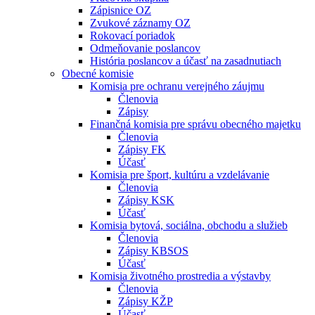
Zápisnice OZ
Zvukové záznamy OZ
Rokovací poriadok
Odmeňovanie poslancov
História poslancov a účasť na zasadnutiach
Obecné komisie
Komisia pre ochranu verejného záujmu
Členovia
Zápisy
Finančná komisia pre správu obecného majetku
Členovia
Zápisy FK
Účasť
Komisia pre šport, kultúru a vzdelávanie
Členovia
Zápisy KSK
Účasť
Komisia bytová, sociálna, obchodu a služieb
Členovia
Zápisy KBSOS
Účasť
Komisia životného prostredia a výstavby
Členovia
Zápisy KŽP
Účasť