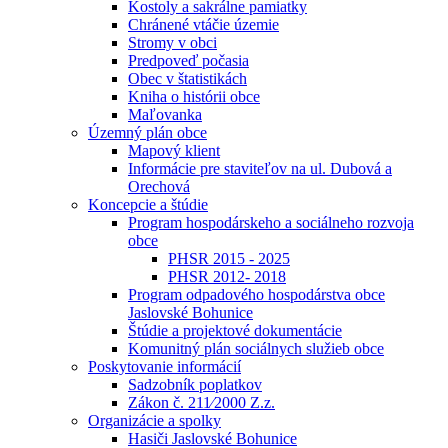
Kostoly a sakrálne pamiatky
Chránené vtáčie územie
Stromy v obci
Predpoveď počasia
Obec v štatistikách
Kniha o histórii obce
Maľovanka
Územný plán obce
Mapový klient
Informácie pre staviteľov na ul. Dubová a
Orechová
Koncepcie a štúdie
Program hospodárskeho a sociálneho rozvoja
obce
PHSR 2015 - 2025
PHSR 2012- 2018
Program odpadového hospodárstva obce
Jaslovské Bohunice
Štúdie a projektové dokumentácie
Komunitný plán sociálnych služieb obce
Poskytovanie informácií
Sadzobník poplatkov
Zákon č. 211⁄2000 Z.z.
Organizácie a spolky
Hasiči Jaslovské Bohunice