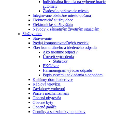
Individuálna licencia na výherné hracie
automaty
Žiadosť o parkovacie miesto
Integrované obslužné miesto občana
Elektronické služby obce
Elektronické služby štátu
Návody k základným životným situáciám
Služby obce
Stravovanie
Predaj kompostovateľných vreciek
Zber komunálneho a triedeného odpadu
Ako triedime odpad ?
Úroveň vytriedenia
Štatistiky
EKOdvor
Harmonogram vývozu odpadu
Popis systému nakladania s odpadom
Kultúrny dom Paderovce
Káblová televízia
Závlahový vodovod
Práce s mechanizmami
Obecná ubytovňa
Obecné byty
Obecné garáže
Cenníky a sadzobníky poplatkov