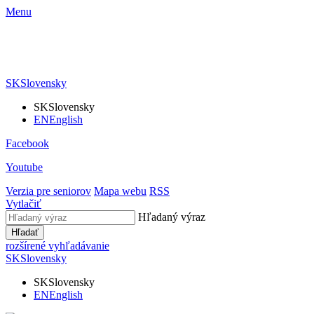
Menu
SK
Slovensky
SK
Slovensky
EN
English
Facebook
Youtube
Verzia pre seniorov
Mapa webu
RSS
Vytlačiť
Hľadaný výraz
Hľadať
rozšírené vyhľadávanie
SK
Slovensky
SK
Slovensky
EN
English