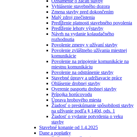
Oznámenie o začatí stavby
Vyhlásenie stavebného dozora
Zmena stavby pred dokončením
Malý zdroj znečistenia
Predĺženie platnosti stavebného povolenia
Predĺženie lehoty výstavby
Návrh na vydanie kolaudačného
rozhodnutia
Povolenie zmeny v užívaní stavby
Povolenie zvláštneho užívania miestnej
komunikácie
Povolenie na pripojenie komunikácie na
miestnu komunikáciu
Povolenie na odstránenie stavby
Stavebné úpravy a udržiavacie práce
Ohlásenie drobnej stavby
Overenie pasportu drobnej stavby
Prípojka horúcovodu
Úprava hrobového miesta
Žiadosť o preskúmanie spôsobilosti stavby
na užívanie podľa § 140d, ods. 1
Žiadosť o vydanie potvrdenia o veku
stavby
Stavebné konanie od 1.4.2025
Dane a poplatky