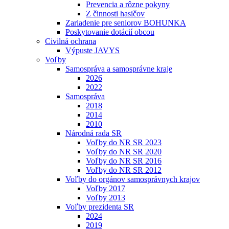
Prevencia a rôzne pokyny
Z činnosti hasičov
Zariadenie pre seniorov BOHUNKA
Poskytovanie dotácií obcou
Civilná ochrana
Výpuste JAVYS
Voľby
Samospráva a samosprávne kraje
2026
2022
Samospráva
2018
2014
2010
Národná rada SR
Voľby do NR SR 2023
Voľby do NR SR 2020
Voľby do NR SR 2016
Voľby do NR SR 2012
Voľby do orgánov samosprávnych krajov
Voľby 2017
Voľby 2013
Voľby prezidenta SR
2024
2019