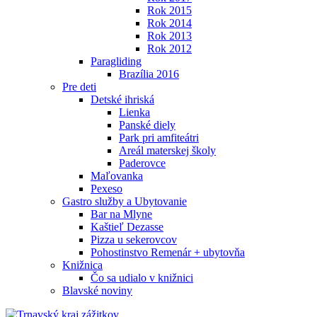
Rok 2015
Rok 2014
Rok 2013
Rok 2012
Paragliding
Brazília 2016
Pre deti
Detské ihriská
Lienka
Panské diely
Park pri amfiteátri
Areál materskej školy
Paderovce
Maľovanka
Pexeso
Gastro služby a Ubytovanie
Bar na Mlyne
Kaštieľ Dezasse
Pizza u sekerovcov
Pohostinstvo Remenár + ubytovňa
Knižnica
Čo sa udialo v knižnici
Blavské noviny