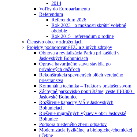
2014
Voľby do Europarlamentu
Referendum
Referendum 2026
Rok 2023 - o možnosti skrátiť volebné
obdobie
Rok 2015 - referendum o rodine
Členstvo obce v združeniach
Projekty podporované EÚ a z iných zdrojov
Obnova a revitalizácia Parku pri kaštieli v
Jaslovských Bohuniciach
Oprava havarijného stavu stavidla po
prívalových dažďoch
Rekonštrukcia spevnených plôch verejného
priestranstva
Komunálna technika – Traktor s príslušenstvom
Záchytné parkovisko popri štátnej ceste III⁄1300 -
Jaslovské Bohunice
Rozšírenie kapacity MŠ v Jaslovských
Bohuniciach
Riešenie migračných výziev v obci Jaslovské
Bohunice
Podpora triedeného zberu odpadov
Modernizácia fyzikálnej a biologickej⁄chemickej
učebne