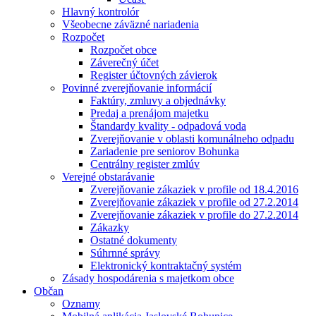
Hlavný kontrolór
Všeobecne záväzné nariadenia
Rozpočet
Rozpočet obce
Záverečný účet
Register účtovných závierok
Povinné zverejňovanie informácií
Faktúry, zmluvy a objednávky
Predaj a prenájom majetku
Štandardy kvality - odpadová voda
Zverejňovanie v oblasti komunálneho odpadu
Zariadenie pre seniorov Bohunka
Centrálny register zmlúv
Verejné obstarávanie
Zverejňovanie zákaziek v profile od 18.4.2016
Zverejňovanie zákaziek v profile od 27.2.2014
Zverejňovanie zákaziek v profile do 27.2.2014
Zákazky
Ostatné dokumenty
Súhrnné správy
Elektronický kontraktačný systém
Zásady hospodárenia s majetkom obce
Občan
Oznamy