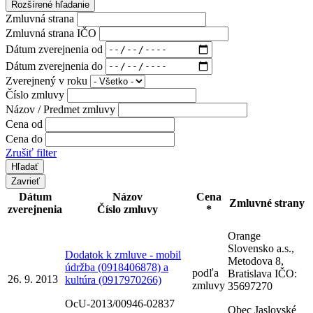
Rozšírené hľadanie
Zmluvná strana
Zmluvná strana IČO
Dátum zverejnenia od
Dátum zverejnenia do
Zverejnený v roku
Číslo zmluvy
Názov / Predmet zmluvy
Cena od
Cena do
Zrušiť filter
Zavrieť
Dátum
Názov
Cena
Zmluvné strany
zverejnenia
Číslo zmluvy
*
Orange
Slovensko a.s.,
Dodatok k zmluve - mobil
Metodova 8,
údržba (0918406878) a
podľa
Bratislava IČO:
26. 9. 2013
kultúra (0917970266)
zmluvy
35697270
OcU-2013/00946-02837
Obec Jaslovské