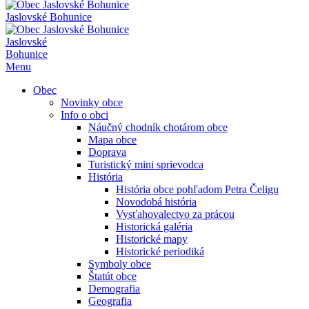
Jaslovské Bohunice
Jaslovské
Bohunice
Menu
Obec
Novinky obce
Info o obci
Náučný chodník chotárom obce
Mapa obce
Doprava
Turistický mini sprievodca
História
História obce pohľadom Petra Čeligu
Novodobá história
Vysťahovalectvo za prácou
Historická galéria
Historické mapy
Historické periodiká
Symboly obce
Štatút obce
Demografia
Geografia