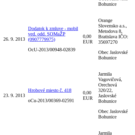
Bohunice
Orange
Slovensko a.s.,
Dodatok k zmluve - mobil
Metodova 8,
ved. odd. SOMaŽP
0,00
Bratislava IČO:
26. 9. 2013
(0907779975)
EUR
35697270
OcU-2013/00948-02839
Obec Jaslovské
Bohunice
Jarmila
Vagovičová,
Orechová
Hrobové miesto č. 418
320/22,
0,00
23. 9. 2013
Jaslovské
EUR
oCu-2013/00369-02591
Bohunice
Obec Jaslovské
Bohunice
Jarmila