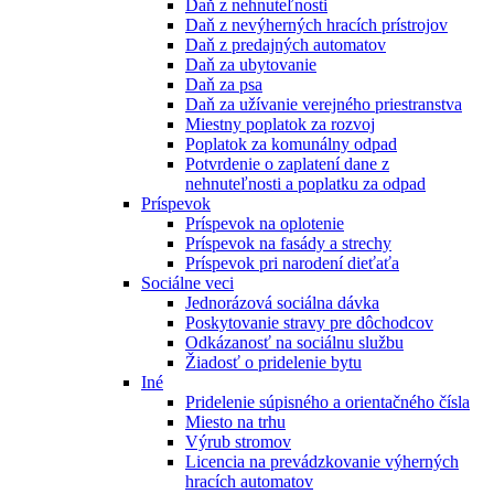
Daň z nehnuteľnosti
Daň z nevýherných hracích prístrojov
Daň z predajných automatov
Daň za ubytovanie
Daň za psa
Daň za užívanie verejného priestranstva
Miestny poplatok za rozvoj
Poplatok za komunálny odpad
Potvrdenie o zaplatení dane z
nehnuteľnosti a poplatku za odpad
Príspevok
Príspevok na oplotenie
Príspevok na fasády a strechy
Príspevok pri narodení dieťaťa
Sociálne veci
Jednorázová sociálna dávka
Poskytovanie stravy pre dôchodcov
Odkázanosť na sociálnu službu
Žiadosť o pridelenie bytu
Iné
Pridelenie súpisného a orientačného čísla
Miesto na trhu
Výrub stromov
Licencia na prevádzkovanie výherných
hracích automatov