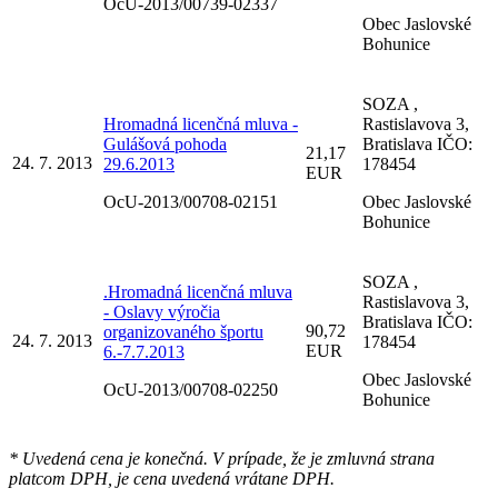
OcU-2013/00739-02337
Obec Jaslovské
Bohunice
SOZA ,
Hromadná licenčná mluva -
Rastislavova 3,
Gulášová pohoda
Bratislava IČO:
21,17
24. 7. 2013
29.6.2013
178454
EUR
OcU-2013/00708-02151
Obec Jaslovské
Bohunice
SOZA ,
.Hromadná licenčná mluva
Rastislavova 3,
- Oslavy výročia
Bratislava IČO:
90,72
organizovaného športu
24. 7. 2013
178454
EUR
6.-7.7.2013
Obec Jaslovské
OcU-2013/00708-02250
Bohunice
* Uvedená cena je konečná. V prípade, že je zmluvná strana
platcom DPH, je cena uvedená vrátane DPH.