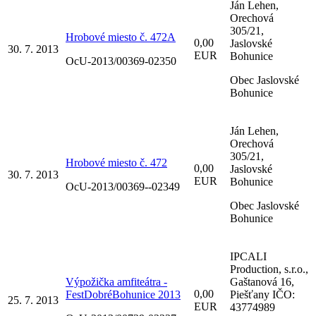
Ján Lehen,
Orechová
305/21,
Hrobové miesto č. 472A
0,00
Jaslovské
30. 7. 2013
EUR
Bohunice
OcU-2013/00369-02350
Obec Jaslovské
Bohunice
Ján Lehen,
Orechová
305/21,
Hrobové miesto č. 472
0,00
Jaslovské
30. 7. 2013
EUR
Bohunice
OcU-2013/00369--02349
Obec Jaslovské
Bohunice
IPCALI
Production, s.r.o.,
Výpožička amfiteátra -
Gaštanová 16,
0,00
FestDobréBohunice 2013
Piešťany IČO:
25. 7. 2013
EUR
43774989