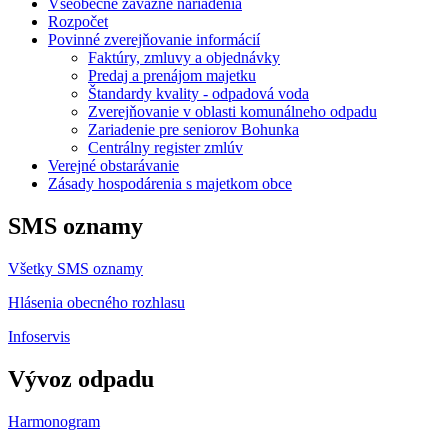
Všeobecne záväzné nariadenia
Rozpočet
Povinné zverejňovanie informácií
Faktúry, zmluvy a objednávky
Predaj a prenájom majetku
Štandardy kvality - odpadová voda
Zverejňovanie v oblasti komunálneho odpadu
Zariadenie pre seniorov Bohunka
Centrálny register zmlúv
Verejné obstarávanie
Zásady hospodárenia s majetkom obce
SMS oznamy
Všetky SMS oznamy
Hlásenia obecného rozhlasu
Infoservis
Vývoz odpadu
Harmonogram