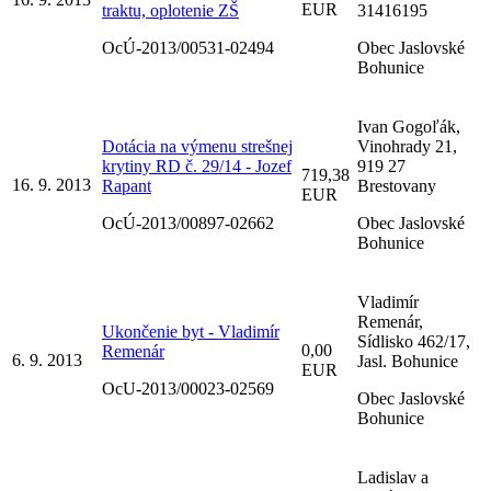
EUR
traktu, oplotenie ZŠ
31416195
OcÚ-2013/00531-02494
Obec Jaslovské
Bohunice
Ivan Gogoľák,
Dotácia na výmenu strešnej
Vinohrady 21,
krytiny RD č. 29/14 - Jozef
919 27
719,38
16. 9. 2013
Rapant
Brestovany
EUR
OcÚ-2013/00897-02662
Obec Jaslovské
Bohunice
Vladimír
Remenár,
Ukončenie byt - Vladimír
Sídlisko 462/17,
0,00
Remenár
6. 9. 2013
Jasl. Bohunice
EUR
OcU-2013/00023-02569
Obec Jaslovské
Bohunice
Ladislav a