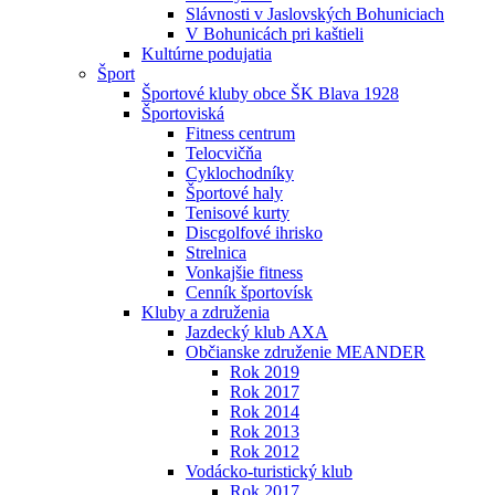
Slávnosti v Jaslovských Bohuniciach
V Bohunicách pri kaštieli
Kultúrne podujatia
Šport
Športové kluby obce ŠK Blava 1928
Športoviská
Fitness centrum
Telocvičňa
Cyklochodníky
Športové haly
Tenisové kurty
Discgolfové ihrisko
Strelnica
Vonkajšie fitness
Cenník športovísk
Kluby a združenia
Jazdecký klub AXA
Občianske združenie MEANDER
Rok 2019
Rok 2017
Rok 2014
Rok 2013
Rok 2012
Vodácko-turistický klub
Rok 2017