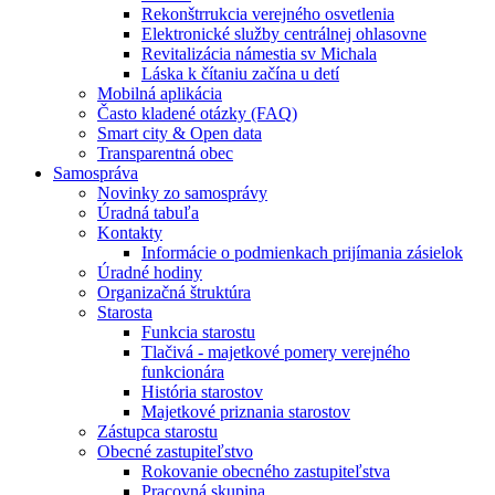
Rekonštrrukcia verejného osvetlenia
Elektronické služby centrálnej ohlasovne
Revitalizácia námestia sv Michala
Láska k čítaniu začína u detí
Mobilná aplikácia
Často kladené otázky (FAQ)
Smart city & Open data
Transparentná obec
Samospráva
Novinky zo samosprávy
Úradná tabuľa
Kontakty
Informácie o podmienkach prijímania zásielok
Úradné hodiny
Organizačná štruktúra
Starosta
Funkcia starostu
Tlačivá - majetkové pomery verejného
funkcionára
História starostov
Majetkové priznania starostov
Zástupca starostu
Obecné zastupiteľstvo
Rokovanie obecného zastupiteľstva
Pracovná skupina