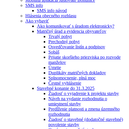
Mobilná aplikácia Jaslovské Bohunice
SMS info
SMS info návod
Hlásenia obecného rozhlasu
Ako vybaviť
Ako komunikovať s úradom elektronicky?
Matričný úrad a evidencia obyvateľov
Trvalý pobyt
Prechodný pobyt
Osvedčovanie listín a podpisov
Sobáš
Prijatie skoršieho priezviska po rozvode
manželov
Úmrtie
Duplikáty matričných dokladov
Splnomocnenie, plná moc
Čestné vyhlásenie
Stavebné konanie do 31.3.2025
Žiadosť o vyjadrenie k projektu stavby
Návrh na vydanie rozhodnutia o
umiestnení stavby
Predĺženie platnosti a zmena územného
rozhodnutia
Žiadosť o stavebné (dodatočné stavebné)
povolenie stavby