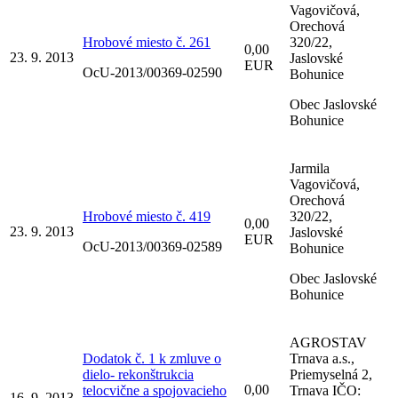
Vagovičová,
Orechová
Hrobové miesto č. 261
320/22,
0,00
23. 9. 2013
Jaslovské
EUR
OcU-2013/00369-02590
Bohunice
Obec Jaslovské
Bohunice
Jarmila
Vagovičová,
Orechová
Hrobové miesto č. 419
320/22,
0,00
23. 9. 2013
Jaslovské
EUR
OcU-2013/00369-02589
Bohunice
Obec Jaslovské
Bohunice
AGROSTAV
Dodatok č. 1 k zmluve o
Trnava a.s.,
dielo- rekonštrukcia
Priemyselná 2,
0,00
telocvične a spojovacieho
Trnava IČO:
16. 9. 2013