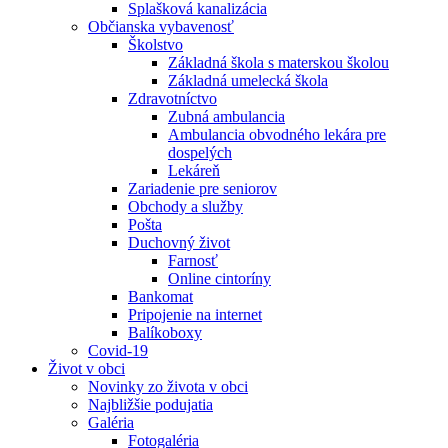
Splašková kanalizácia
Občianska vybavenosť
Školstvo
Základná škola s materskou školou
Základná umelecká škola
Zdravotníctvo
Zubná ambulancia
Ambulancia obvodného lekára pre
dospelých
Lekáreň
Zariadenie pre seniorov
Obchody a služby
Pošta
Duchovný život
Farnosť
Online cintoríny
Bankomat
Pripojenie na internet
Balíkoboxy
Covid-19
Život v obci
Novinky zo života v obci
Najbližšie podujatia
Galéria
Fotogaléria