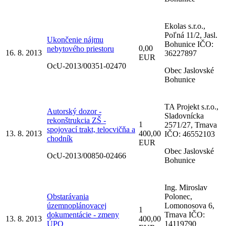
Ekolas s.r.o.,
Poľná 11/2, Jasl.
Ukončenie nájmu
Bohunice IČO:
0,00
nebytového priestoru
16. 8. 2013
36227897
EUR
OcU-2013/00351-02470
Obec Jaslovské
Bohunice
TA Projekt s.r.o.,
Autorský dozor -
Sladovnícka
rekonštrukcia ZŠ -
1
2571/27, Trnava
spojovací trakt, telocvičňa a
13. 8. 2013
400,00
IČO: 46552103
chodník
EUR
Obec Jaslovské
OcU-2013/00850-02466
Bohunice
Ing. Miroslav
Obstarávania
Polonec,
územnoplánovacej
Lomonosova 6,
1
dokumentácie - zmeny
Trnava IČO:
13. 8. 2013
400,00
ÚPO
14119790