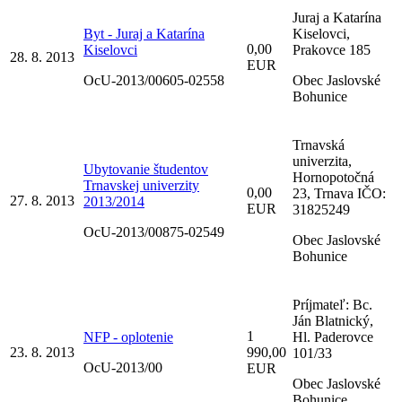
Juraj a Katarína
Byt - Juraj a Katarína
Kiselovci,
0,00
Kiselovci
Prakovce 185
28. 8. 2013
EUR
OcU-2013/00605-02558
Obec Jaslovské
Bohunice
Trnavská
univerzita,
Ubytovanie študentov
Hornopotočná
Trnavskej univerzity
0,00
23, Trnava IČO:
27. 8. 2013
2013/2014
EUR
31825249
OcU-2013/00875-02549
Obec Jaslovské
Bohunice
Príjmateľ: Bc.
Ján Blatnický,
1
NFP - oplotenie
Hl. Paderovce
23. 8. 2013
990,00
101/33
OcU-2013/00
EUR
Obec Jaslovské
Bohunice