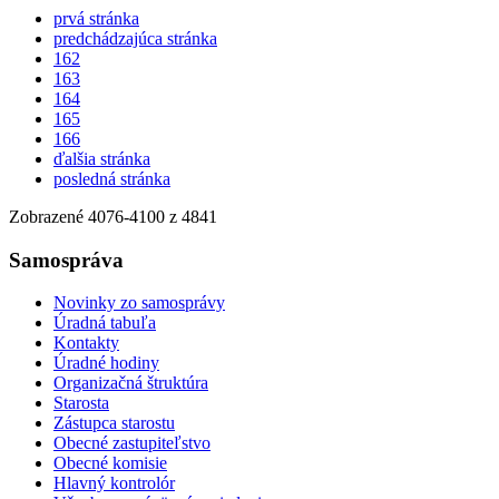
prvá stránka
predchádzajúca stránka
162
163
164
165
166
ďalšia stránka
posledná stránka
Zobrazené
4076
-
4100
z 4841
Samospráva
Novinky zo samosprávy
Úradná tabuľa
Kontakty
Úradné hodiny
Organizačná štruktúra
Starosta
Zástupca starostu
Obecné zastupiteľstvo
Obecné komisie
Hlavný kontrolór