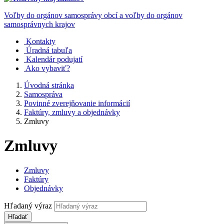
Voľby do orgánov samosprávy obcí a voľby do orgánov
samosprávnych krajov
Kontakty
Úradná tabuľa
Kalendár podujatí
Ako vybaviť?
Úvodná stránka
Samospráva
Povinné zverejňovanie informácií
Faktúry, zmluvy a objednávky
Zmluvy
Zmluvy
Zmluvy
Faktúry
Objednávky
Hľadaný výraz
Hľadať