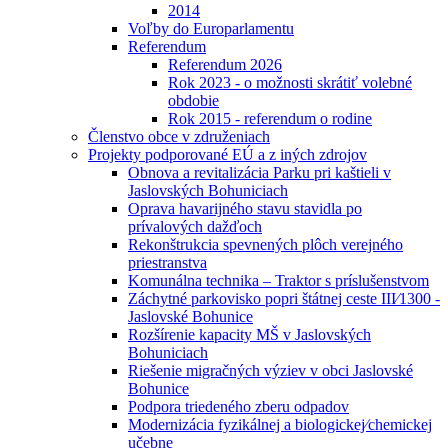
2014
Voľby do Europarlamentu
Referendum
Referendum 2026
Rok 2023 - o možnosti skrátiť volebné
obdobie
Rok 2015 - referendum o rodine
Členstvo obce v združeniach
Projekty podporované EÚ a z iných zdrojov
Obnova a revitalizácia Parku pri kaštieli v
Jaslovských Bohuniciach
Oprava havarijného stavu stavidla po
prívalových dažďoch
Rekonštrukcia spevnených plôch verejného
priestranstva
Komunálna technika – Traktor s príslušenstvom
Záchytné parkovisko popri štátnej ceste III⁄1300 -
Jaslovské Bohunice
Rozšírenie kapacity MŠ v Jaslovských
Bohuniciach
Riešenie migračných výziev v obci Jaslovské
Bohunice
Podpora triedeného zberu odpadov
Modernizácia fyzikálnej a biologickej⁄chemickej
učebne