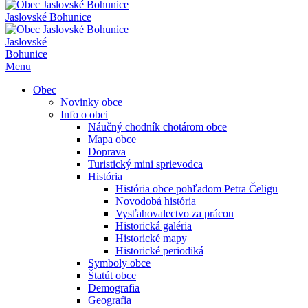
Jaslovské Bohunice
Jaslovské
Bohunice
Menu
Obec
Novinky obce
Info o obci
Náučný chodník chotárom obce
Mapa obce
Doprava
Turistický mini sprievodca
História
História obce pohľadom Petra Čeligu
Novodobá história
Vysťahovalectvo za prácou
Historická galéria
Historické mapy
Historické periodiká
Symboly obce
Štatút obce
Demografia
Geografia