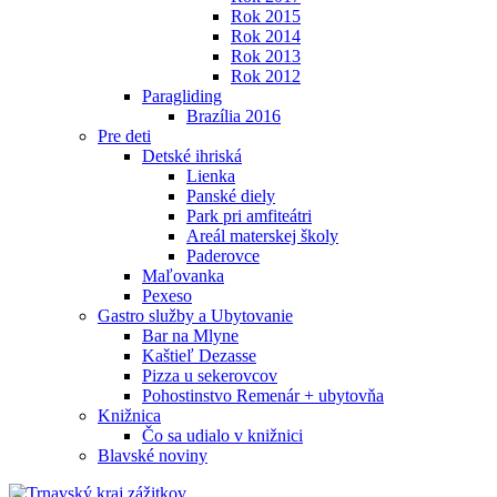
Rok 2015
Rok 2014
Rok 2013
Rok 2012
Paragliding
Brazília 2016
Pre deti
Detské ihriská
Lienka
Panské diely
Park pri amfiteátri
Areál materskej školy
Paderovce
Maľovanka
Pexeso
Gastro služby a Ubytovanie
Bar na Mlyne
Kaštieľ Dezasse
Pizza u sekerovcov
Pohostinstvo Remenár + ubytovňa
Knižnica
Čo sa udialo v knižnici
Blavské noviny