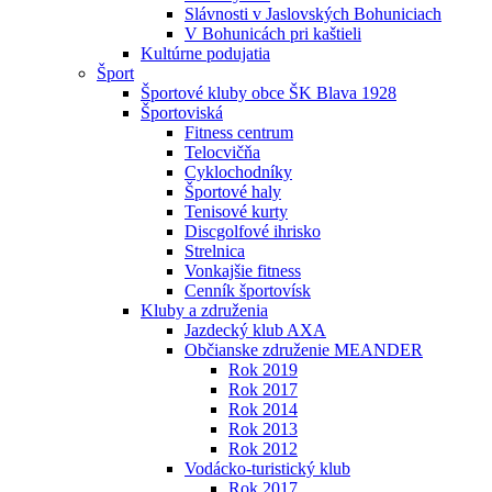
Slávnosti v Jaslovských Bohuniciach
V Bohunicách pri kaštieli
Kultúrne podujatia
Šport
Športové kluby obce ŠK Blava 1928
Športoviská
Fitness centrum
Telocvičňa
Cyklochodníky
Športové haly
Tenisové kurty
Discgolfové ihrisko
Strelnica
Vonkajšie fitness
Cenník športovísk
Kluby a združenia
Jazdecký klub AXA
Občianske združenie MEANDER
Rok 2019
Rok 2017
Rok 2014
Rok 2013
Rok 2012
Vodácko-turistický klub
Rok 2017