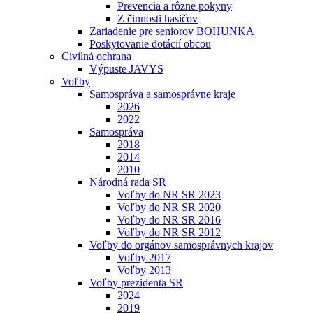
Prevencia a rôzne pokyny
Z činnosti hasičov
Zariadenie pre seniorov BOHUNKA
Poskytovanie dotácií obcou
Civilná ochrana
Výpuste JAVYS
Voľby
Samospráva a samosprávne kraje
2026
2022
Samospráva
2018
2014
2010
Národná rada SR
Voľby do NR SR 2023
Voľby do NR SR 2020
Voľby do NR SR 2016
Voľby do NR SR 2012
Voľby do orgánov samosprávnych krajov
Voľby 2017
Voľby 2013
Voľby prezidenta SR
2024
2019