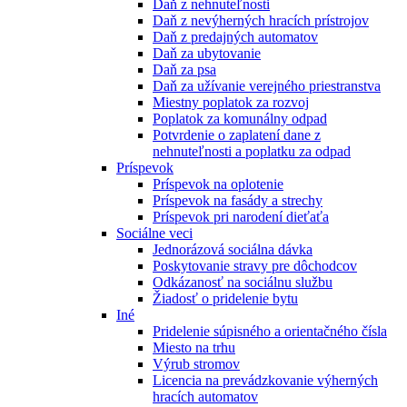
Daň z nehnuteľnosti
Daň z nevýherných hracích prístrojov
Daň z predajných automatov
Daň za ubytovanie
Daň za psa
Daň za užívanie verejného priestranstva
Miestny poplatok za rozvoj
Poplatok za komunálny odpad
Potvrdenie o zaplatení dane z
nehnuteľnosti a poplatku za odpad
Príspevok
Príspevok na oplotenie
Príspevok na fasády a strechy
Príspevok pri narodení dieťaťa
Sociálne veci
Jednorázová sociálna dávka
Poskytovanie stravy pre dôchodcov
Odkázanosť na sociálnu službu
Žiadosť o pridelenie bytu
Iné
Pridelenie súpisného a orientačného čísla
Miesto na trhu
Výrub stromov
Licencia na prevádzkovanie výherných
hracích automatov