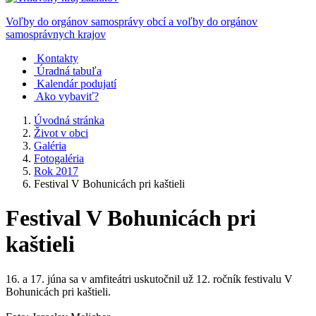
Voľby do orgánov samosprávy obcí a voľby do orgánov
samosprávnych krajov
Kontakty
Úradná tabuľa
Kalendár podujatí
Ako vybaviť?
Úvodná stránka
Život v obci
Galéria
Fotogaléria
Rok 2017
Festival V Bohunicách pri kaštieli
Festival V Bohunicách pri
kaštieli
16. a 17. júna sa v amfiteátri uskutočnil už 12. ročník festivalu V
Bohunicách pri kaštieli.