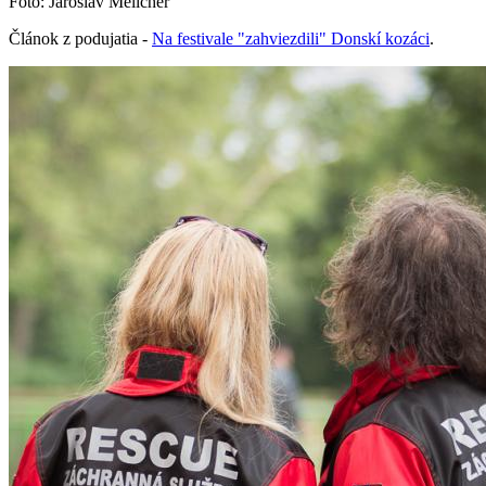
Foto: Jaroslav Melicher
Článok z podujatia -
Na festivale "zahviezdili" Donskí kozáci
.