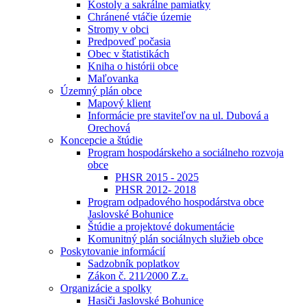
Kostoly a sakrálne pamiatky
Chránené vtáčie územie
Stromy v obci
Predpoveď počasia
Obec v štatistikách
Kniha o histórii obce
Maľovanka
Územný plán obce
Mapový klient
Informácie pre staviteľov na ul. Dubová a
Orechová
Koncepcie a štúdie
Program hospodárskeho a sociálneho rozvoja
obce
PHSR 2015 - 2025
PHSR 2012- 2018
Program odpadového hospodárstva obce
Jaslovské Bohunice
Štúdie a projektové dokumentácie
Komunitný plán sociálnych služieb obce
Poskytovanie informácií
Sadzobník poplatkov
Zákon č. 211⁄2000 Z.z.
Organizácie a spolky
Hasiči Jaslovské Bohunice