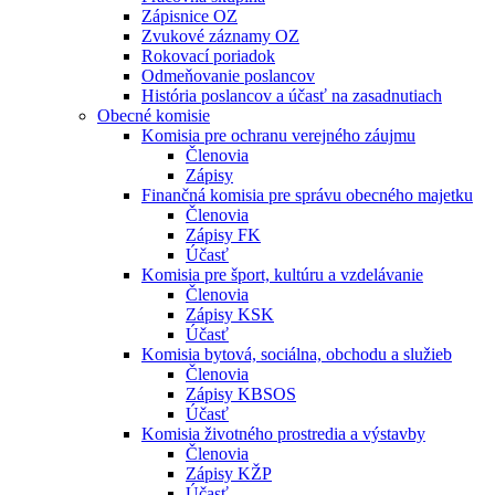
Zápisnice OZ
Zvukové záznamy OZ
Rokovací poriadok
Odmeňovanie poslancov
História poslancov a účasť na zasadnutiach
Obecné komisie
Komisia pre ochranu verejného záujmu
Členovia
Zápisy
Finančná komisia pre správu obecného majetku
Členovia
Zápisy FK
Účasť
Komisia pre šport, kultúru a vzdelávanie
Členovia
Zápisy KSK
Účasť
Komisia bytová, sociálna, obchodu a služieb
Členovia
Zápisy KBSOS
Účasť
Komisia životného prostredia a výstavby
Členovia
Zápisy KŽP
Účasť