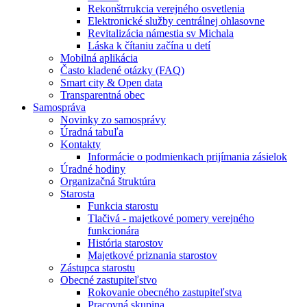
Rekonštrrukcia verejného osvetlenia
Elektronické služby centrálnej ohlasovne
Revitalizácia námestia sv Michala
Láska k čítaniu začína u detí
Mobilná aplikácia
Často kladené otázky (FAQ)
Smart city & Open data
Transparentná obec
Samospráva
Novinky zo samosprávy
Úradná tabuľa
Kontakty
Informácie o podmienkach prijímania zásielok
Úradné hodiny
Organizačná štruktúra
Starosta
Funkcia starostu
Tlačivá - majetkové pomery verejného
funkcionára
História starostov
Majetkové priznania starostov
Zástupca starostu
Obecné zastupiteľstvo
Rokovanie obecného zastupiteľstva
Pracovná skupina