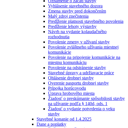
Oznámenie o začatí stavby
Vyhlásenie stavebného dozora
Zmena stavby pred dokončením
Malý zdroj znečistenia
Predĺženie platnosti stavebného povolenia
Predĺženie lehoty výstavby
Návrh na vydanie kolaudačného
rozhodnutia
Povolenie zmeny v užívaní stavby
Povolenie zvláštneho užívania miestnej
komunikácie
Povolenie na pripojenie komunikácie na
miestnu komunikáciu
Povolenie na odstránenie stavby
Stavebné úpravy a udržiavacie práce
Ohlásenie drobnej stavby
Overenie pasportu drobnej stavby
Prípojka horúcovodu
Úprava hrobového miesta
Žiadosť o preskúmanie spôsobilosti stavby
na užívanie podľa § 140d, ods. 1
Žiadosť o vydanie potvrdenia o veku
stavby
Stavebné konanie od 1.4.2025
Dane a poplatky