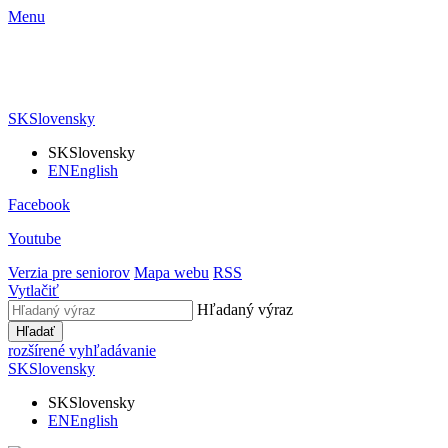
Menu
SK
Slovensky
SK
Slovensky
EN
English
Facebook
Youtube
Verzia pre seniorov
Mapa webu
RSS
Vytlačiť
Hľadaný výraz
Hľadať
rozšírené vyhľadávanie
SK
Slovensky
SK
Slovensky
EN
English