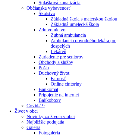
Splašková kanalizácia
Občianska vybavenosť
Školstvo
Základná škola s materskou školou
Základná umelecká škola
Zdravotníctvo
Zubná ambulancia
Ambulancia obvodného lekára pre
dospelých
Lekáreň
Zariadenie pre seniorov
Obchody a služby
Pošta
Duchovný život
Farnosť
Online cintoríny
Bankomat
Pripojenie na internet
Balíkoboxy
Covid-19
Život v obci
Novinky zo života v obci
Najbližšie podujatia
Galéria
Fotogaléria