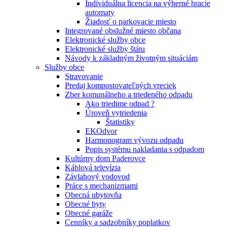
Individuálna licencia na výherné hracie
automaty
Žiadosť o parkovacie miesto
Integrované obslužné miesto občana
Elektronické služby obce
Elektronické služby štátu
Návody k základným životným situáciám
Služby obce
Stravovanie
Predaj kompostovateľných vreciek
Zber komunálneho a triedeného odpadu
Ako triedime odpad ?
Úroveň vytriedenia
Štatistiky
EKOdvor
Harmonogram vývozu odpadu
Popis systému nakladania s odpadom
Kultúrny dom Paderovce
Káblová televízia
Závlahový vodovod
Práce s mechanizmami
Obecná ubytovňa
Obecné byty
Obecné garáže
Cenníky a sadzobníky poplatkov