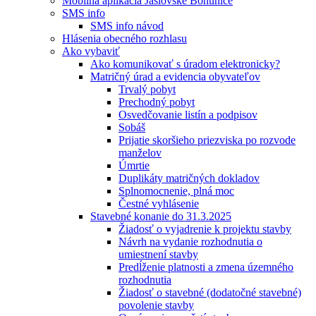
Mobilná aplikácia Jaslovské Bohunice
SMS info
SMS info návod
Hlásenia obecného rozhlasu
Ako vybaviť
Ako komunikovať s úradom elektronicky?
Matričný úrad a evidencia obyvateľov
Trvalý pobyt
Prechodný pobyt
Osvedčovanie listín a podpisov
Sobáš
Prijatie skoršieho priezviska po rozvode
manželov
Úmrtie
Duplikáty matričných dokladov
Splnomocnenie, plná moc
Čestné vyhlásenie
Stavebné konanie do 31.3.2025
Žiadosť o vyjadrenie k projektu stavby
Návrh na vydanie rozhodnutia o
umiestnení stavby
Predĺženie platnosti a zmena územného
rozhodnutia
Žiadosť o stavebné (dodatočné stavebné)
povolenie stavby