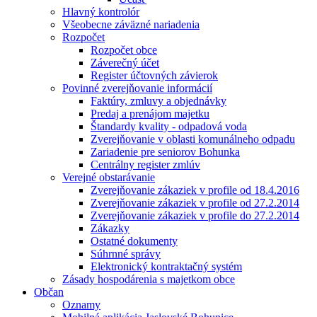
Hlavný kontrolór
Všeobecne záväzné nariadenia
Rozpočet
Rozpočet obce
Záverečný účet
Register účtovných závierok
Povinné zverejňovanie informácií
Faktúry, zmluvy a objednávky
Predaj a prenájom majetku
Štandardy kvality - odpadová voda
Zverejňovanie v oblasti komunálneho odpadu
Zariadenie pre seniorov Bohunka
Centrálny register zmlúv
Verejné obstarávanie
Zverejňovanie zákaziek v profile od 18.4.2016
Zverejňovanie zákaziek v profile od 27.2.2014
Zverejňovanie zákaziek v profile do 27.2.2014
Zákazky
Ostatné dokumenty
Súhrnné správy
Elektronický kontraktačný systém
Zásady hospodárenia s majetkom obce
Občan
Oznamy