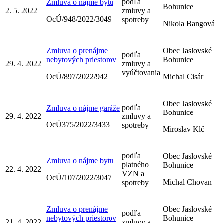
podľa
Zmluva o nájme bytu
Bohunice
2. 5. 2022
zmluvy a
OcÚ/948/2022/3049
spotreby
Nikola Bangová
Zmluva o prenájme
Obec Jaslovské
podľa
nebytových priestorov
Bohunice
29. 4. 2022
zmluvy a
vyúčtovania
OcÚ/897/2022/942
Michal Cisár
Obec Jaslovské
podľa
Zmluva o nájme garáže
Bohunice
29. 4. 2022
zmluvy a
OcÚ375/2022/3433
spotreby
Miroslav Klč
podľa
Obec Jaslovské
Zmluva o nájme bytu
platného
Bohunice
22. 4. 2022
VZN a
OcÚ/107/2022/3047
Michal Chovan
spotreby
Zmluva o prenájme
Obec Jaslovské
podľa
nebytových priestorov
Bohunice
21. 4. 2022
zmluvy a