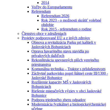
2014
Voľby do Europarlamentu
Referendum
Referendum 2026
Rok 2023 - o možnosti skrátiť volebné
obdobie
Rok 2015 - referendum o rodine
Členstvo obce v združeniach
Projekty podporované EÚ a z iných zdrojov
Obnova a revitalizácia Parku pri kaštieli v
Jaslovských Bohuniciach
Oprava havarijného stavu stavidla po
prívalových dažďoch
Rekonštrukcia spevnených plôch verejného
priestranstva
Komunálna technika – Traktor s príslušenstvom
Záchytné parkovisko popri štátnej ceste III⁄1300 -
Jaslovské Bohunice
Rozšírenie kapacity MŠ v Jaslovských
Bohuniciach
Riešenie migračných výziev v obci Jaslovské
Bohunice
Podpora triedeného zberu odpadov
Modernizácia fyzikálnej a biologickej⁄chemickej
učebne