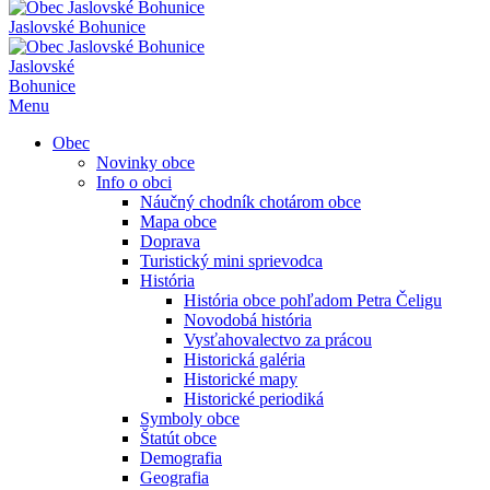
Jaslovské Bohunice
Jaslovské
Bohunice
Menu
Obec
Novinky obce
Info o obci
Náučný chodník chotárom obce
Mapa obce
Doprava
Turistický mini sprievodca
História
História obce pohľadom Petra Čeligu
Novodobá história
Vysťahovalectvo za prácou
Historická galéria
Historické mapy
Historické periodiká
Symboly obce
Štatút obce
Demografia
Geografia