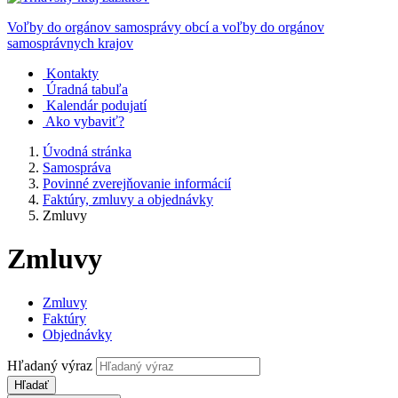
Voľby do orgánov samosprávy obcí a voľby do orgánov
samosprávnych krajov
Kontakty
Úradná tabuľa
Kalendár podujatí
Ako vybaviť?
Úvodná stránka
Samospráva
Povinné zverejňovanie informácií
Faktúry, zmluvy a objednávky
Zmluvy
Zmluvy
Zmluvy
Faktúry
Objednávky
Hľadaný výraz
Hľadať