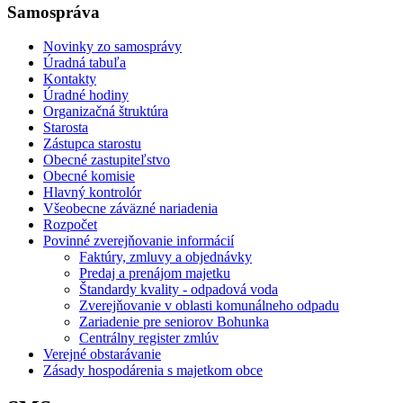
Samospráva
Novinky zo samosprávy
Úradná tabuľa
Kontakty
Úradné hodiny
Organizačná štruktúra
Starosta
Zástupca starostu
Obecné zastupiteľstvo
Obecné komisie
Hlavný kontrolór
Všeobecne záväzné nariadenia
Rozpočet
Povinné zverejňovanie informácií
Faktúry, zmluvy a objednávky
Predaj a prenájom majetku
Štandardy kvality - odpadová voda
Zverejňovanie v oblasti komunálneho odpadu
Zariadenie pre seniorov Bohunka
Centrálny register zmlúv
Verejné obstarávanie
Zásady hospodárenia s majetkom obce