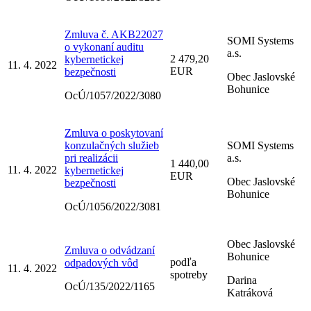
Zmluva č. AKB22027
SOMI Systems
o vykonaní auditu
a.s.
2 479,20
kybernetickej
11. 4. 2022
EUR
bezpečnosti
Obec Jaslovské
Bohunice
OcÚ/1057/2022/3080
Zmluva o poskytovaní
konzulačných služieb
SOMI Systems
pri realizácii
a.s.
1 440,00
11. 4. 2022
kybernetickej
EUR
Obec Jaslovské
bezpečnosti
Bohunice
OcÚ/1056/2022/3081
Obec Jaslovské
Zmluva o odvádzaní
Bohunice
podľa
odpadových vôd
11. 4. 2022
spotreby
Darina
OcÚ/135/2022/1165
Katráková