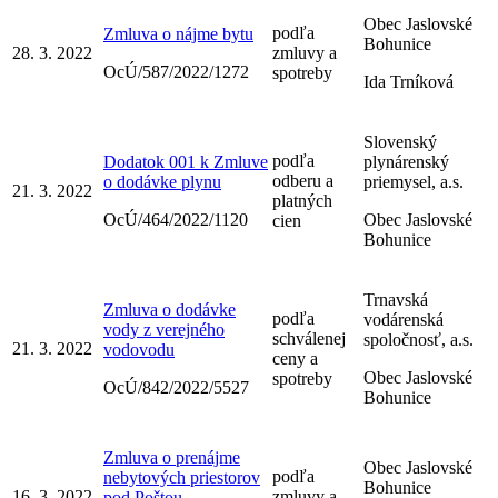
Obec Jaslovské
podľa
Zmluva o nájme bytu
Bohunice
28. 3. 2022
zmluvy a
OcÚ/587/2022/1272
spotreby
Ida Trníková
Slovenský
podľa
Dodatok 001 k Zmluve
plynárenský
odberu a
o dodávke plynu
priemysel, a.s.
21. 3. 2022
platných
OcÚ/464/2022/1120
Obec Jaslovské
cien
Bohunice
Trnavská
Zmluva o dodávke
podľa
vodárenská
vody z verejného
schválenej
spoločnosť, a.s.
21. 3. 2022
vodovodu
ceny a
Obec Jaslovské
spotreby
OcÚ/842/2022/5527
Bohunice
Zmluva o prenájme
Obec Jaslovské
podľa
nebytových priestorov
Bohunice
16. 3. 2022
zmluvy a
pod Poštou