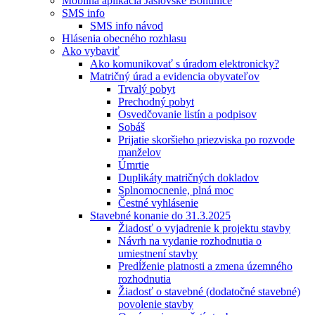
Mobilná aplikácia Jaslovské Bohunice
SMS info
SMS info návod
Hlásenia obecného rozhlasu
Ako vybaviť
Ako komunikovať s úradom elektronicky?
Matričný úrad a evidencia obyvateľov
Trvalý pobyt
Prechodný pobyt
Osvedčovanie listín a podpisov
Sobáš
Prijatie skoršieho priezviska po rozvode
manželov
Úmrtie
Duplikáty matričných dokladov
Splnomocnenie, plná moc
Čestné vyhlásenie
Stavebné konanie do 31.3.2025
Žiadosť o vyjadrenie k projektu stavby
Návrh na vydanie rozhodnutia o
umiestnení stavby
Predĺženie platnosti a zmena územného
rozhodnutia
Žiadosť o stavebné (dodatočné stavebné)
povolenie stavby