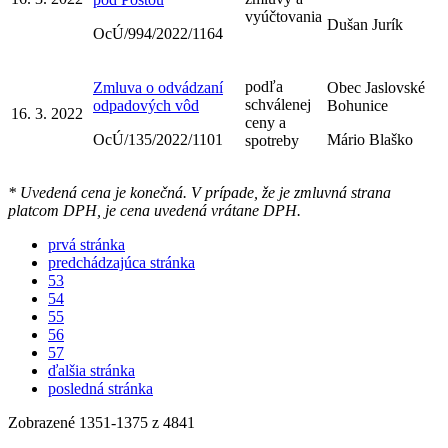
vyúčtovania
Dušan Jurík
OcÚ/994/2022/1164
podľa
Zmluva o odvádzaní
Obec Jaslovské
schválenej
odpadových vôd
Bohunice
16. 3. 2022
ceny a
OcÚ/135/2022/1101
Mário Blaško
spotreby
* Uvedená cena je konečná. V prípade, že je zmluvná strana
platcom DPH, je cena uvedená vrátane DPH.
prvá stránka
predchádzajúca stránka
53
54
55
56
57
ďalšia stránka
posledná stránka
Zobrazené
1351
-
1375
z 4841