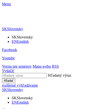
Menu
SK
Slovensky
SK
Slovensky
EN
English
Facebook
Youtube
Verzia pre seniorov
Mapa webu
RSS
Vytlačiť
Hľadaný výraz
Hľadať
rozšírené vyhľadávanie
SK
Slovensky
SK
Slovensky
EN
English