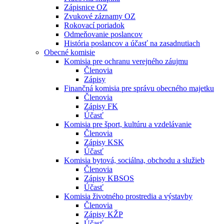
Zápisnice OZ
Zvukové záznamy OZ
Rokovací poriadok
Odmeňovanie poslancov
História poslancov a účasť na zasadnutiach
Obecné komisie
Komisia pre ochranu verejného záujmu
Členovia
Zápisy
Finančná komisia pre správu obecného majetku
Členovia
Zápisy FK
Účasť
Komisia pre šport, kultúru a vzdelávanie
Členovia
Zápisy KSK
Účasť
Komisia bytová, sociálna, obchodu a služieb
Členovia
Zápisy KBSOS
Účasť
Komisia životného prostredia a výstavby
Členovia
Zápisy KŽP
Účasť