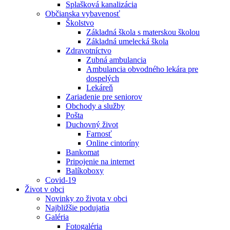
Splašková kanalizácia
Občianska vybavenosť
Školstvo
Základná škola s materskou školou
Základná umelecká škola
Zdravotníctvo
Zubná ambulancia
Ambulancia obvodného lekára pre
dospelých
Lekáreň
Zariadenie pre seniorov
Obchody a služby
Pošta
Duchovný život
Farnosť
Online cintoríny
Bankomat
Pripojenie na internet
Balíkoboxy
Covid-19
Život v obci
Novinky zo života v obci
Najbližšie podujatia
Galéria
Fotogaléria