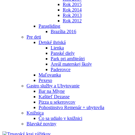
Rok 2015
Rok 2014
Rok 2013
Rok 2012
Paragliding
Brazília 2016
Pre deti
Detské ihriská
Lienka
Panské diely
Park pri amfiteátri
Areál materskej školy
Paderovce
Maľovanka
Pexeso
Gastro služby a Ubytovanie
Bar na Mlyne
Kaštieľ Dezasse
Pizza u sekerovcov
Pohostinstvo Remenár + ubytovňa
Knižnica
Čo sa udialo v knižnici
Blavské noviny