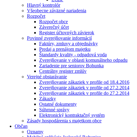
Hlavný kontrolór
Všeobecne záväzné nariadenia
Rozpočet
Rozpočet obce
Záverečný účet
Register účtovných závierok
Povinné zverejňovanie informácií
Faktúry, zmluvy a objednávky
Predaj a prenájom majetku
Štandardy kvality - odpadová voda
Zverejňovanie v oblasti komunálneho odpadu
Zariadenie pre seniorov Bohunka
Centrálny register zmlúv
Verejné obstarávanie
Zverejňovanie zákaziek v profile od 18.4.2016
Zverejňovanie zákaziek v profile od 27.2.2014
Zverejňovanie zákaziek v profile do 27.2.2014
Zákazky
Ostatné dokumenty
Súhrnné správy
Elektronický kontraktačný systém
Zásady hospodárenia s majetkom obce
Občan
Oznamy