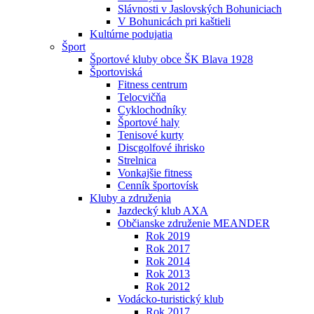
Slávnosti v Jaslovských Bohuniciach
V Bohunicách pri kaštieli
Kultúrne podujatia
Šport
Športové kluby obce ŠK Blava 1928
Športoviská
Fitness centrum
Telocvičňa
Cyklochodníky
Športové haly
Tenisové kurty
Discgolfové ihrisko
Strelnica
Vonkajšie fitness
Cenník športovísk
Kluby a združenia
Jazdecký klub AXA
Občianske združenie MEANDER
Rok 2019
Rok 2017
Rok 2014
Rok 2013
Rok 2012
Vodácko-turistický klub
Rok 2017