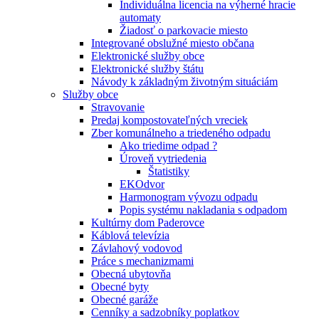
Individuálna licencia na výherné hracie
automaty
Žiadosť o parkovacie miesto
Integrované obslužné miesto občana
Elektronické služby obce
Elektronické služby štátu
Návody k základným životným situáciám
Služby obce
Stravovanie
Predaj kompostovateľných vreciek
Zber komunálneho a triedeného odpadu
Ako triedime odpad ?
Úroveň vytriedenia
Štatistiky
EKOdvor
Harmonogram vývozu odpadu
Popis systému nakladania s odpadom
Kultúrny dom Paderovce
Káblová televízia
Závlahový vodovod
Práce s mechanizmami
Obecná ubytovňa
Obecné byty
Obecné garáže
Cenníky a sadzobníky poplatkov