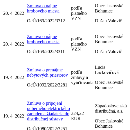
Zmluva o nájme
Obec Jaslovské
podľa
hrobového miesta
Bohunice
20. 4. 2022
platného
VZN
OcÚ/169/2022/3312
Dušan Valovič
Zmluva o nájme
Obec Jaslovské
podľa
hrobového miesta
Bohunice
20. 4. 2022
platného
VZN
OcÚ/169/2022/3311
Dušan Valovič
Lucia
Zmluva o prenájme
podľa
Lackovičová
nebytových priestorov
19. 4. 2022
zmluvy a
Obec Jaslovské
vyúčtovania
OcÚ/1092/2022/3281
Bohunice
Zmluva o pripojení
Západoslovenská
odberného elektrického
distribučná, a.s.
324,22
zariadenia žiadateľa do
19. 4. 2022
EUR
distribučnej sústavy
Obec Jaslovské
Bohunice
OcÚ/1080/2022/3251