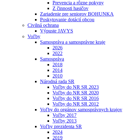
Prevencia a rôzne pokyny
Z činnosti hasičov
Zariadenie pre seniorov BOHUNKA
Poskytovanie dotácií obcou
Civilná ochrana
Výpuste JAVYS
Voľby
Samospráva a samosprávne kraje
2026
2022
Samospráva
2018
2014
2010
Národná rada SR
Voľby do NR SR 2023
Voľby do NR SR 2020
Voľby do NR SR 2016
Voľby do NR SR 2012
Voľby do orgánov samosprávnych krajov
Voľby 2017
Voľby 2013
Voľby prezidenta SR
2024
2019