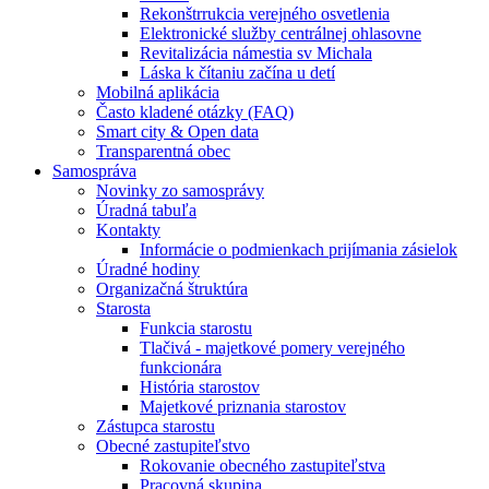
Rekonštrrukcia verejného osvetlenia
Elektronické služby centrálnej ohlasovne
Revitalizácia námestia sv Michala
Láska k čítaniu začína u detí
Mobilná aplikácia
Často kladené otázky (FAQ)
Smart city & Open data
Transparentná obec
Samospráva
Novinky zo samosprávy
Úradná tabuľa
Kontakty
Informácie o podmienkach prijímania zásielok
Úradné hodiny
Organizačná štruktúra
Starosta
Funkcia starostu
Tlačivá - majetkové pomery verejného
funkcionára
História starostov
Majetkové priznania starostov
Zástupca starostu
Obecné zastupiteľstvo
Rokovanie obecného zastupiteľstva
Pracovná skupina