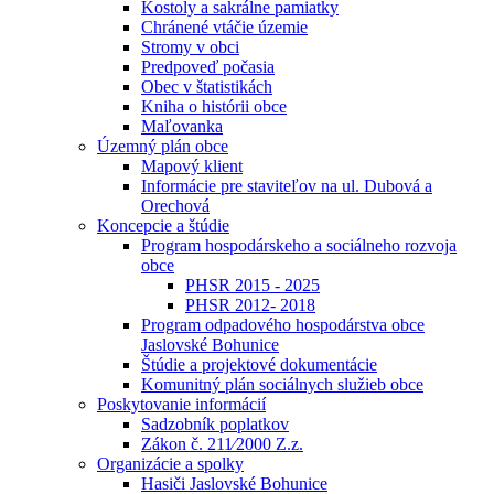
Kostoly a sakrálne pamiatky
Chránené vtáčie územie
Stromy v obci
Predpoveď počasia
Obec v štatistikách
Kniha o histórii obce
Maľovanka
Územný plán obce
Mapový klient
Informácie pre staviteľov na ul. Dubová a
Orechová
Koncepcie a štúdie
Program hospodárskeho a sociálneho rozvoja
obce
PHSR 2015 - 2025
PHSR 2012- 2018
Program odpadového hospodárstva obce
Jaslovské Bohunice
Štúdie a projektové dokumentácie
Komunitný plán sociálnych služieb obce
Poskytovanie informácií
Sadzobník poplatkov
Zákon č. 211⁄2000 Z.z.
Organizácie a spolky
Hasiči Jaslovské Bohunice