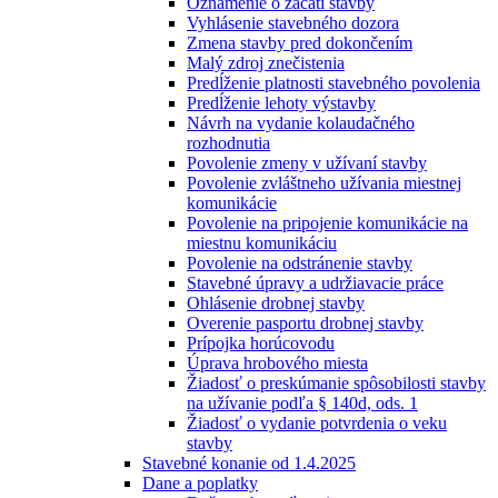
Oznámenie o začatí stavby
Vyhlásenie stavebného dozora
Zmena stavby pred dokončením
Malý zdroj znečistenia
Predĺženie platnosti stavebného povolenia
Predĺženie lehoty výstavby
Návrh na vydanie kolaudačného
rozhodnutia
Povolenie zmeny v užívaní stavby
Povolenie zvláštneho užívania miestnej
komunikácie
Povolenie na pripojenie komunikácie na
miestnu komunikáciu
Povolenie na odstránenie stavby
Stavebné úpravy a udržiavacie práce
Ohlásenie drobnej stavby
Overenie pasportu drobnej stavby
Prípojka horúcovodu
Úprava hrobového miesta
Žiadosť o preskúmanie spôsobilosti stavby
na užívanie podľa § 140d, ods. 1
Žiadosť o vydanie potvrdenia o veku
stavby
Stavebné konanie od 1.4.2025
Dane a poplatky