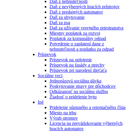
Daň z nehnuteľnosti
Daň z nevýherných hracích prístrojov
Daň z predajných automatov
Daň za ubytovanie
Daň za psa
Daň za užívanie verejného priestranstva
Miestny poplatok za rozvoj
Poplatok za komunálny odpad
Potvrdenie o zaplatení dane z
nehnuteľnosti a poplatku za odpad
Príspevok
Príspevok na oplotenie
Príspevok na fasády a strechy
Príspevok pri narodení dieťaťa
Sociálne veci
Jednorázová sociálna dávka
Poskytovanie stravy pre dôchodcov
Odkázanosť na sociálnu službu
Žiadosť o pridelenie bytu
Iné
Pridelenie súpisného a orientačného čísla
Miesto na trhu
Výrub stromov
Licencia na prevádzkovanie výherných
hracích automatov