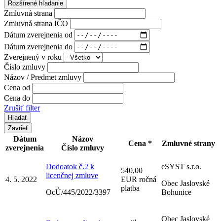
Rozšírené hľadanie
Zmluvná strana
Zmluvná strana IČO
Dátum zverejnenia od
Dátum zverejnenia do
Zverejnený v roku
Číslo zmluvy
Názov / Predmet zmluvy
Cena od
Cena do
Zrušiť filter
Zavrieť
Dátum
Názov
Cena *
Zmluvné strany
zverejnenia
Číslo zmluvy
Dodoatok č.2 k
eSYST s.r.o.
540,00
licenčnej zmluve
4. 5. 2022
EUR ročná
Obec Jaslovské
platba
OcÚ/445/2022/3397
Bohunice
Obec Jaslovské