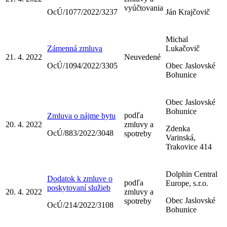
vyúčtovania
OcÚ/1077/2022/3237
Ján Krajčovič
Michal
Zámenná zmluva
Lukačovič
21. 4. 2022
Neuvedené
OcÚ/1094/2022/3305
Obec Jaslovské
Bohunice
Obec Jaslovské
Bohunice
podľa
Zmluva o nájme bytu
20. 4. 2022
zmluvy a
Zdenka
OcÚ/883/2022/3048
spotreby
Varinská,
Trakovice 414
Dolphin Central
Dodatok k zmluve o
podľa
Europe, s.r.o.
poskytovaní služieb
20. 4. 2022
zmluvy a
Obec Jaslovské
spotreby
OcÚ/214/2022/3108
Bohunice