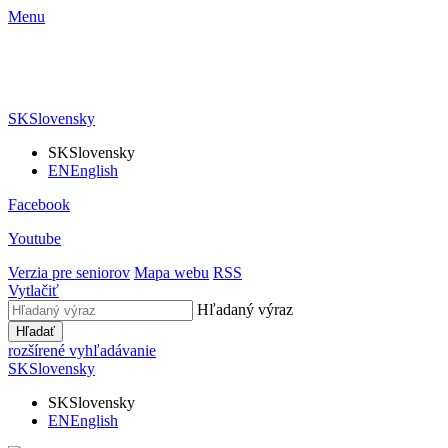
Menu
SK
Slovensky
SK
Slovensky
EN
English
Facebook
Youtube
Verzia pre seniorov
Mapa webu
RSS
Vytlačiť
Hľadaný výraz
Hľadať
rozšírené vyhľadávanie
SK
Slovensky
SK
Slovensky
EN
English