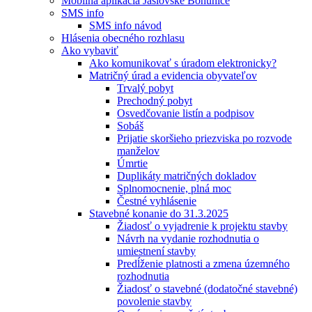
Mobilná aplikácia Jaslovské Bohunice
SMS info
SMS info návod
Hlásenia obecného rozhlasu
Ako vybaviť
Ako komunikovať s úradom elektronicky?
Matričný úrad a evidencia obyvateľov
Trvalý pobyt
Prechodný pobyt
Osvedčovanie listín a podpisov
Sobáš
Prijatie skoršieho priezviska po rozvode
manželov
Úmrtie
Duplikáty matričných dokladov
Splnomocnenie, plná moc
Čestné vyhlásenie
Stavebné konanie do 31.3.2025
Žiadosť o vyjadrenie k projektu stavby
Návrh na vydanie rozhodnutia o
umiestnení stavby
Predĺženie platnosti a zmena územného
rozhodnutia
Žiadosť o stavebné (dodatočné stavebné)
povolenie stavby