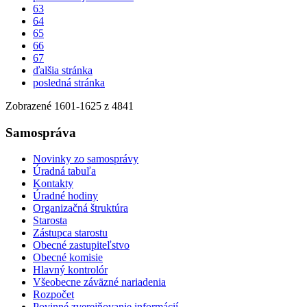
63
64
65
66
67
ďalšia stránka
posledná stránka
Zobrazené
1601
-
1625
z 4841
Samospráva
Novinky zo samosprávy
Úradná tabuľa
Kontakty
Úradné hodiny
Organizačná štruktúra
Starosta
Zástupca starostu
Obecné zastupiteľstvo
Obecné komisie
Hlavný kontrolór
Všeobecne záväzné nariadenia
Rozpočet
Povinné zverejňovanie informácií