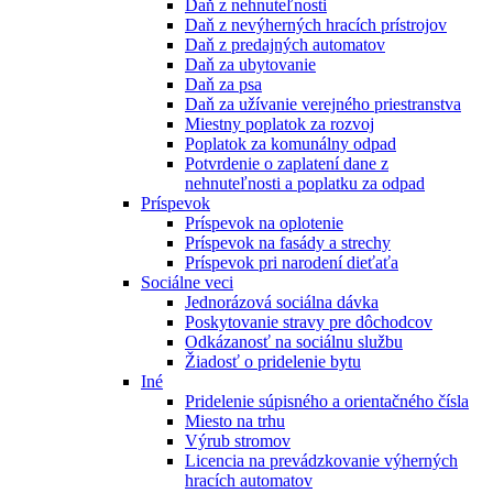
Daň z nehnuteľnosti
Daň z nevýherných hracích prístrojov
Daň z predajných automatov
Daň za ubytovanie
Daň za psa
Daň za užívanie verejného priestranstva
Miestny poplatok za rozvoj
Poplatok za komunálny odpad
Potvrdenie o zaplatení dane z
nehnuteľnosti a poplatku za odpad
Príspevok
Príspevok na oplotenie
Príspevok na fasády a strechy
Príspevok pri narodení dieťaťa
Sociálne veci
Jednorázová sociálna dávka
Poskytovanie stravy pre dôchodcov
Odkázanosť na sociálnu službu
Žiadosť o pridelenie bytu
Iné
Pridelenie súpisného a orientačného čísla
Miesto na trhu
Výrub stromov
Licencia na prevádzkovanie výherných
hracích automatov