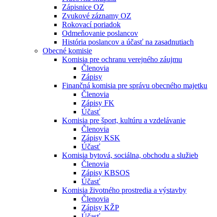
Zápisnice OZ
Zvukové záznamy OZ
Rokovací poriadok
Odmeňovanie poslancov
História poslancov a účasť na zasadnutiach
Obecné komisie
Komisia pre ochranu verejného záujmu
Členovia
Zápisy
Finančná komisia pre správu obecného majetku
Členovia
Zápisy FK
Účasť
Komisia pre šport, kultúru a vzdelávanie
Členovia
Zápisy KSK
Účasť
Komisia bytová, sociálna, obchodu a služieb
Členovia
Zápisy KBSOS
Účasť
Komisia životného prostredia a výstavby
Členovia
Zápisy KŽP
Účasť