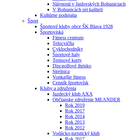
Slávnosti v Jaslovských Bohuniciach
V Bohunicách pri kaštieli
Kultúrne podujatia
Šport
Športové kluby obce ŠK Blava 1928
Športoviská
Fitness centrum
Telocvičňa
Cyklochodníky
Športové haly
Tenisové kurty
Discgolfové ihrisko
Strelnica
Vonkajšie fitness
Cenník športovísk
Kluby a združenia
Jazdecký klub AXA
Občianske združenie MEANDER
Rok 2019
Rok 2017
Rok 2014
Rok 2013
Rok 2012
Vodácko-turistický klub
Rok 2017