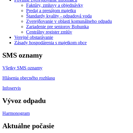
Faktúry, zmluvy a objednávky
Predaj a prenájom majetku
Štandardy kvality - odpadová voda
Zverejňovanie v oblasti komunálneho odpadu
Zariadenie pre seniorov Bohunka
Centrálny register zmlúv
Verejné obstarávanie
Zásady hospodárenia s majetkom obce
SMS oznamy
Všetky SMS oznamy
Hlásenia obecného rozhlasu
Infoservis
Vývoz odpadu
Harmonogram
Aktuálne počasie