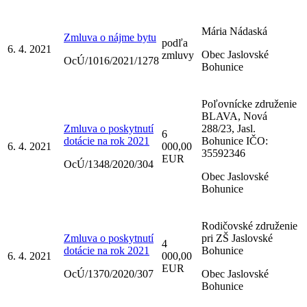
Mária Nádaská
Zmluva o nájme bytu
podľa
6. 4. 2021
Obec Jaslovské
zmluvy
OcÚ/1016/2021/1278
Bohunice
Poľovnícke združenie
BLAVA, Nová
Zmluva o poskytnutí
288/23, Jasl.
6
dotácie na rok 2021
Bohunice IČO:
6. 4. 2021
000,00
35592346
EUR
OcÚ/1348/2020/304
Obec Jaslovské
Bohunice
Rodičovské združenie
Zmluva o poskytnutí
pri ZŠ Jaslovské
4
dotácie na rok 2021
Bohunice
6. 4. 2021
000,00
EUR
OcÚ/1370/2020/307
Obec Jaslovské
Bohunice