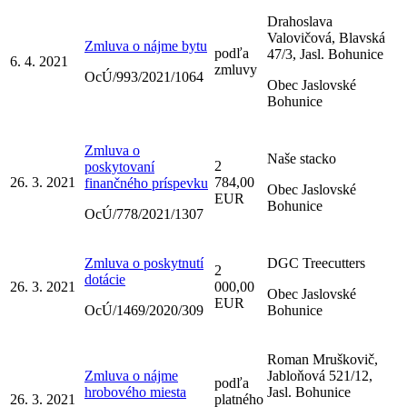
Drahoslava
Valovičová, Blavská
Zmluva o nájme bytu
podľa
47/3, Jasl. Bohunice
6. 4. 2021
zmluvy
OcÚ/993/2021/1064
Obec Jaslovské
Bohunice
Zmluva o
Naše stacko
2
poskytovaní
26. 3. 2021
784,00
finančného príspevku
Obec Jaslovské
EUR
Bohunice
OcÚ/778/2021/1307
Zmluva o poskytnutí
DGC Treecutters
2
dotácie
26. 3. 2021
000,00
Obec Jaslovské
EUR
OcÚ/1469/2020/309
Bohunice
Roman Mruškovič,
Zmluva o nájme
Jabloňová 521/12,
podľa
hrobového miesta
Jasl. Bohunice
26. 3. 2021
platného