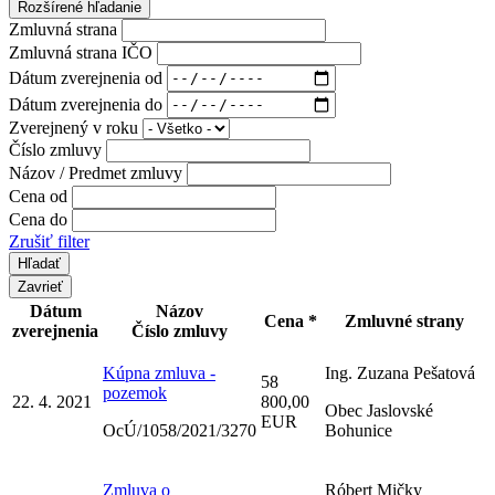
Rozšírené hľadanie
Zmluvná strana
Zmluvná strana IČO
Dátum zverejnenia od
Dátum zverejnenia do
Zverejnený v roku
Číslo zmluvy
Názov / Predmet zmluvy
Cena od
Cena do
Zrušiť filter
Zavrieť
Dátum
Názov
Cena *
Zmluvné strany
zverejnenia
Číslo zmluvy
Kúpna zmluva -
Ing. Zuzana Pešatová
58
pozemok
22. 4. 2021
800,00
Obec Jaslovské
EUR
OcÚ/1058/2021/3270
Bohunice
Zmluva o
Róbert Mičky