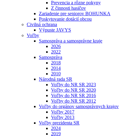
Prevencia a rôzne pokyny
Z činnosti hasičov
Zariadenie pre seniorov BOHUNKA
Poskytovanie dotácií obcou
Civilná ochrana
Výpuste JAVYS
Voľby
Samospráva a samosprávne kraje
2026
2022
Samospráva
2018
2014
2010
Národná rada SR
Voľby do NR SR 2023
Voľby do NR SR 2020
Voľby do NR SR 2016
Voľby do NR SR 2012
Voľby do orgánov samosprávnych krajov
Voľby 2017
Voľby 2013
Voľby prezidenta SR
2024
2019