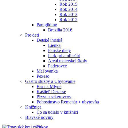
Rok 2015
Rok 2014
Rok 2013
Rok 2012
Paragliding
Brazília 2016
Pre deti
Detské ihriská
Lienka
Panské diely
Park pri amfiteátri
Areál materskej školy
Paderovce
Maľovanka
Pexeso
Gastro služby a Ubytovanie
Bar na Mlyne
Kaštieľ Dezasse
Pizza u sekerovcov
Pohostinstvo Remenár + ubytovňa
Knižnica
Čo sa udialo v knižnici
Blavské noviny