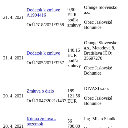
Orange Slovensko,
9,90
Dodatok k zmluve
a.s.
EUR
A1904416
21. 4. 2021
podľa
Obec Jaslovské
OcÚ/318/2021/3258
zmluvy
Bohunice
Orange Slovensko
a.s., Metodova 8,
140,15
Dodatok k zmluve
Bratislava IČO:
EUR
21. 4. 2021
35697270
podľa
OcÚ/305/2021/3257
zmluvy
Obec Jaslovské
Bohunice
DIVASI s.r.o.
189
Zmluva o dielo
20. 4. 2021
121,56
Obec Jaslovské
OcÚ/1047/2021/1437
EUR
Bohunice
Kúpna zmluva -
Ing. Milan Staník
56
pozemok
20. 4. 2021
700,00