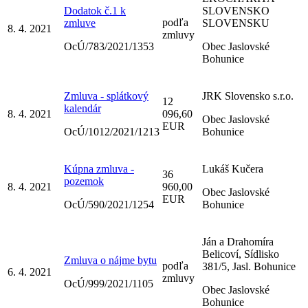
Dodatok č.1 k
SLOVENSKO
podľa
zmluve
SLOVENSKU
8. 4. 2021
zmluvy
OcÚ/783/2021/1353
Obec Jaslovské
Bohunice
Zmluva - splátkový
JRK Slovensko s.r.o.
12
kalendár
8. 4. 2021
096,60
Obec Jaslovské
EUR
OcÚ/1012/2021/1213
Bohunice
Kúpna zmluva -
Lukáš Kučera
36
pozemok
8. 4. 2021
960,00
Obec Jaslovské
EUR
OcÚ/590/2021/1254
Bohunice
Ján a Drahomíra
Belicoví, Sídlisko
Zmluva o nájme bytu
podľa
381/5, Jasl. Bohunice
6. 4. 2021
zmluvy
OcÚ/999/2021/1105
Obec Jaslovské
Bohunice