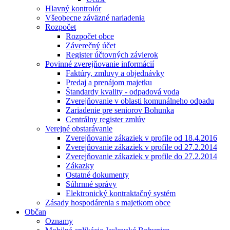
Hlavný kontrolór
Všeobecne záväzné nariadenia
Rozpočet
Rozpočet obce
Záverečný účet
Register účtovných závierok
Povinné zverejňovanie informácií
Faktúry, zmluvy a objednávky
Predaj a prenájom majetku
Štandardy kvality - odpadová voda
Zverejňovanie v oblasti komunálneho odpadu
Zariadenie pre seniorov Bohunka
Centrálny register zmlúv
Verejné obstarávanie
Zverejňovanie zákaziek v profile od 18.4.2016
Zverejňovanie zákaziek v profile od 27.2.2014
Zverejňovanie zákaziek v profile do 27.2.2014
Zákazky
Ostatné dokumenty
Súhrnné správy
Elektronický kontraktačný systém
Zásady hospodárenia s majetkom obce
Občan
Oznamy