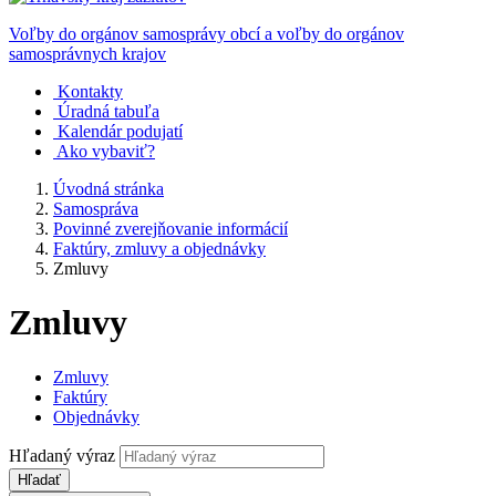
Voľby do orgánov samosprávy obcí a voľby do orgánov
samosprávnych krajov
Kontakty
Úradná tabuľa
Kalendár podujatí
Ako vybaviť?
Úvodná stránka
Samospráva
Povinné zverejňovanie informácií
Faktúry, zmluvy a objednávky
Zmluvy
Zmluvy
Zmluvy
Faktúry
Objednávky
Hľadaný výraz
Hľadať