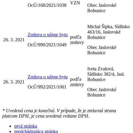
VZN
OcÚ/168/2021/1038
Obec Jaslovské
Bohunice
Michal Šipka, Sídlisko
463/16, Jaslovské
Zmluva o nájme bytu
podľa
Bohunice
26. 3. 2021
zmluvy
OcÚ/990/2021/1049
Obec Jaslovské
Bohunice
Iveta Zvalová,
Sídlisko 382/4, Jasl.
Zmluva o nájme bytu
podľa
Bohunice
26. 3. 2021
zmluvy
OcÚ/992/2021/1061
Obec Jaslovské
Bohunice
* Uvedená cena je konečná. V prípade, že je zmluvná strana
platcom DPH, je cena uvedená vrátane DPH.
prvá stránka
predchádzajúca stránka