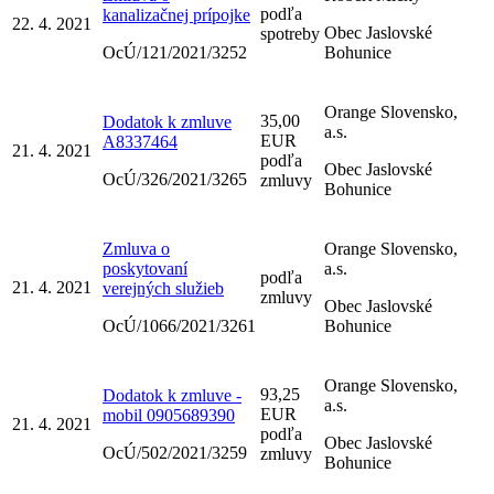
podľa
kanalizačnej prípojke
22. 4. 2021
Obec Jaslovské
spotreby
OcÚ/121/2021/3252
Bohunice
Orange Slovensko,
35,00
Dodatok k zmluve
a.s.
EUR
A8337464
21. 4. 2021
podľa
Obec Jaslovské
OcÚ/326/2021/3265
zmluvy
Bohunice
Zmluva o
Orange Slovensko,
poskytovaní
a.s.
podľa
21. 4. 2021
verejných služieb
zmluvy
Obec Jaslovské
OcÚ/1066/2021/3261
Bohunice
Orange Slovensko,
93,25
Dodatok k zmluve -
a.s.
EUR
mobil 0905689390
21. 4. 2021
podľa
Obec Jaslovské
OcÚ/502/2021/3259
zmluvy
Bohunice