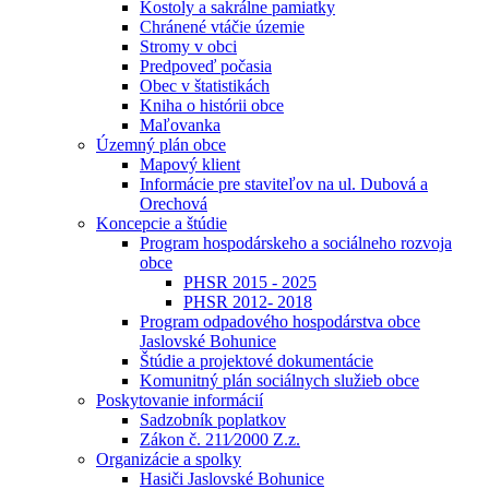
Kostoly a sakrálne pamiatky
Chránené vtáčie územie
Stromy v obci
Predpoveď počasia
Obec v štatistikách
Kniha o histórii obce
Maľovanka
Územný plán obce
Mapový klient
Informácie pre staviteľov na ul. Dubová a
Orechová
Koncepcie a štúdie
Program hospodárskeho a sociálneho rozvoja
obce
PHSR 2015 - 2025
PHSR 2012- 2018
Program odpadového hospodárstva obce
Jaslovské Bohunice
Štúdie a projektové dokumentácie
Komunitný plán sociálnych služieb obce
Poskytovanie informácií
Sadzobník poplatkov
Zákon č. 211⁄2000 Z.z.
Organizácie a spolky
Hasiči Jaslovské Bohunice