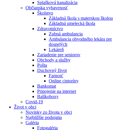
Splašková kanalizácia
Občianska vybavenosť
Školstvo
Základná škola s materskou školou
Základná umelecká škola
Zdravotníctvo
Zubná ambulancia
Ambulancia obvodného lekára pre
dospelých
Lekáreň
Zariadenie pre seniorov
Obchody a služby
Pošta
Duchovný život
Farnosť
Online cintoríny
Bankomat
Pripojenie na internet
Balíkoboxy
Covid-19
Život v obci
Novinky zo života v obci
Najbližšie podujatia
Galéria
Fotogaléria