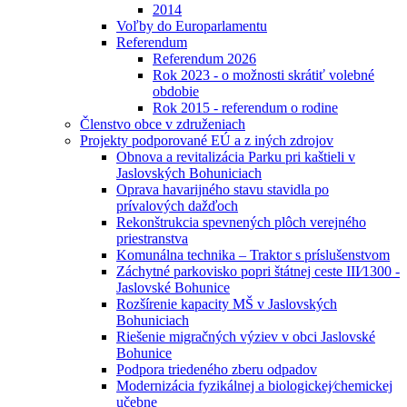
2014
Voľby do Europarlamentu
Referendum
Referendum 2026
Rok 2023 - o možnosti skrátiť volebné
obdobie
Rok 2015 - referendum o rodine
Členstvo obce v združeniach
Projekty podporované EÚ a z iných zdrojov
Obnova a revitalizácia Parku pri kaštieli v
Jaslovských Bohuniciach
Oprava havarijného stavu stavidla po
prívalových dažďoch
Rekonštrukcia spevnených plôch verejného
priestranstva
Komunálna technika – Traktor s príslušenstvom
Záchytné parkovisko popri štátnej ceste III⁄1300 -
Jaslovské Bohunice
Rozšírenie kapacity MŠ v Jaslovských
Bohuniciach
Riešenie migračných výziev v obci Jaslovské
Bohunice
Podpora triedeného zberu odpadov
Modernizácia fyzikálnej a biologickej⁄chemickej
učebne