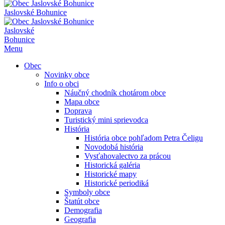
Jaslovské Bohunice
Jaslovské
Bohunice
Menu
Obec
Novinky obce
Info o obci
Náučný chodník chotárom obce
Mapa obce
Doprava
Turistický mini sprievodca
História
História obce pohľadom Petra Čeligu
Novodobá história
Vysťahovalectvo za prácou
Historická galéria
Historické mapy
Historické periodiká
Symboly obce
Štatút obce
Demografia
Geografia