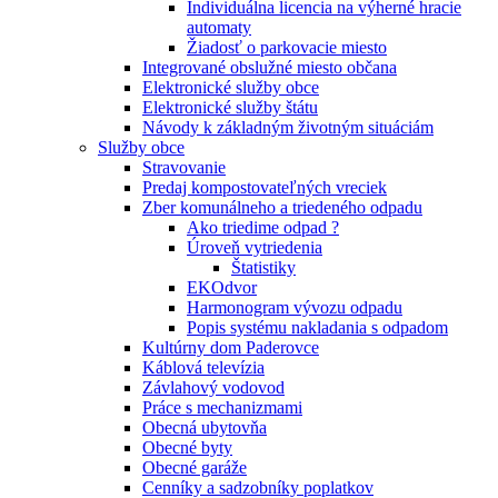
Individuálna licencia na výherné hracie
automaty
Žiadosť o parkovacie miesto
Integrované obslužné miesto občana
Elektronické služby obce
Elektronické služby štátu
Návody k základným životným situáciám
Služby obce
Stravovanie
Predaj kompostovateľných vreciek
Zber komunálneho a triedeného odpadu
Ako triedime odpad ?
Úroveň vytriedenia
Štatistiky
EKOdvor
Harmonogram vývozu odpadu
Popis systému nakladania s odpadom
Kultúrny dom Paderovce
Káblová televízia
Závlahový vodovod
Práce s mechanizmami
Obecná ubytovňa
Obecné byty
Obecné garáže
Cenníky a sadzobníky poplatkov