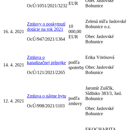
Obec Jaslovské
EUR
OcÚ/1051/2021/3232
Bohunice
Zelená míľa Jaslovské
Zmluvy o poskytnutí
10
Bohunice o.z.
dotácie na rok 2021
16. 4. 2021
000,00
Obec Jaslovské
EUR
OcÚ/947/2021/1364
Bohunice
Zmluva o
Erika Vörösová
podľa
kanalizačnej prípojke
14. 4. 2021
Obec Jaslovské
spotreby
OcÚ/121/2021/2265
Bohunice
Jaromír Zuščík,
Sídlisko 383/3, Jasl.
Zmluva o nájme bytu
podľa
Bohunice
12. 4. 2021
zmluvy
OcÚ/998/2021/1103
Obec Jaslovské
Bohunice
EKOCHARITA