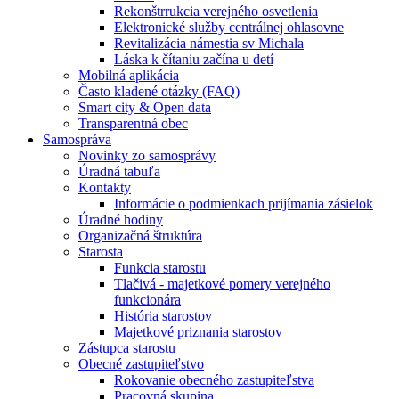
Rekonštrrukcia verejného osvetlenia
Elektronické služby centrálnej ohlasovne
Revitalizácia námestia sv Michala
Láska k čítaniu začína u detí
Mobilná aplikácia
Často kladené otázky (FAQ)
Smart city & Open data
Transparentná obec
Samospráva
Novinky zo samosprávy
Úradná tabuľa
Kontakty
Informácie o podmienkach prijímania zásielok
Úradné hodiny
Organizačná štruktúra
Starosta
Funkcia starostu
Tlačivá - majetkové pomery verejného
funkcionára
História starostov
Majetkové priznania starostov
Zástupca starostu
Obecné zastupiteľstvo
Rokovanie obecného zastupiteľstva
Pracovná skupina