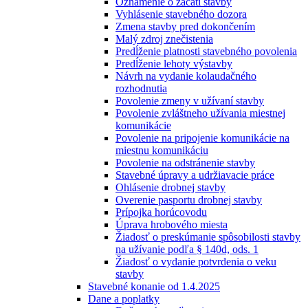
Oznámenie o začatí stavby
Vyhlásenie stavebného dozora
Zmena stavby pred dokončením
Malý zdroj znečistenia
Predĺženie platnosti stavebného povolenia
Predĺženie lehoty výstavby
Návrh na vydanie kolaudačného
rozhodnutia
Povolenie zmeny v užívaní stavby
Povolenie zvláštneho užívania miestnej
komunikácie
Povolenie na pripojenie komunikácie na
miestnu komunikáciu
Povolenie na odstránenie stavby
Stavebné úpravy a udržiavacie práce
Ohlásenie drobnej stavby
Overenie pasportu drobnej stavby
Prípojka horúcovodu
Úprava hrobového miesta
Žiadosť o preskúmanie spôsobilosti stavby
na užívanie podľa § 140d, ods. 1
Žiadosť o vydanie potvrdenia o veku
stavby
Stavebné konanie od 1.4.2025
Dane a poplatky